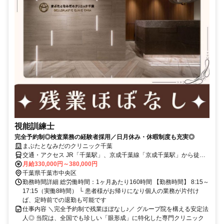
視能訓練士
完全予約制◎検査業務の経験者採用／日月休み・休暇制度も充実◎
まぶたとなみだのクリニック千葉
交通・アクセス JR「千葉駅」、京成千葉線「京成千葉駅」から徒歩6
分
月給330,000円～380,000円
千葉県千葉市中央区
勤務時間詳細 総労働時間：1ヶ月あたり160時間 【勤務時間】 8:15～
17:15（実働8時間） └ 患者様がお帰りになり個人の業務が片付け
ば、定時前での退勤も可能です
仕事内容 ＼完全予約制で残業ほぼなし♪／ グループ院を構える安定法
人◎ 当院は、全国でも珍しい「眼形成」に特化した専門クリニック