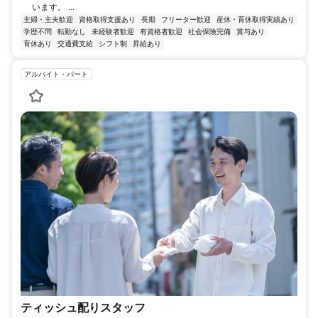
います。 ...
主婦・主夫歓迎
資格取得支援あり
長期
フリーター歓迎
産休・育休取得実績あり
学歴不問
転勤なし
未経験者歓迎
有資格者歓迎
社会保険完備
賞与あり
育休あり
交通費支給
シフト制
昇給あり
アルバイト・パート
ティッシュ配りスタッフ