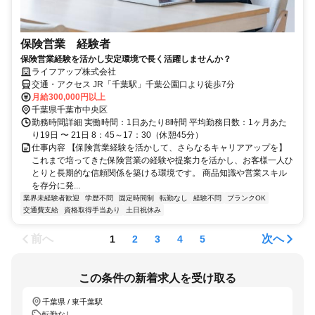
保険営業 経験者
保険営業経験を活かし安定環境で長く活躍しませんか？
ライフアップ株式会社
交通・アクセス JR「千葉駅」千葉公園口より徒歩7分
月給300,000円以上
千葉県千葉市中央区
勤務時間詳細 実働時間：1日あたり8時間 平均勤務日数：1ヶ月あた
り19日 〜 21日 8：45～17：30（休憩45分）
仕事内容 【保険営業経験を活かして、さらなるキャリアアップを】
これまで培ってきた保険営業の経験や提案力を活かし、お客様一人ひ
とりと長期的な信頼関係を築ける環境です。 商品知識や営業スキル
を存分に発...
業界未経験者歓迎
学歴不問
固定時間制
転勤なし
経験不問
ブランクOK
交通費支給
資格取得手当あり
土日祝休み
前へ
次へ
1
2
3
4
5
この条件の新着求人を受け取る
千葉県 / 東千葉駅
転勤なし