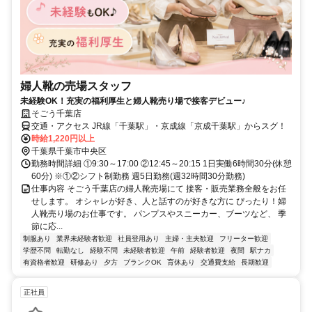
婦人靴の売場スタッフ
未経験OK！充実の福利厚生と婦人靴売り場で接客デビュー♪
そごう千葉店
交通・アクセス JR線「千葉駅」・京成線「京成千葉駅」からスグ！
時給1,220円以上
千葉県千葉市中央区
勤務時間詳細 ①9:30～17:00 ②12:45～20:15 1日実働6時間30分(休憩
60分) ※①②シフト制勤務 週5日勤務(週32時間30分勤務)
仕事内容 そごう千葉店の婦人靴売場にて 接客・販売業務全般をお任
せします。 オシャレが好き、人と話すのが好きな方に ぴったり！婦
人靴売り場のお仕事です。 パンプスやスニーカー、ブーツなど、 季
節に応...
制服あり
業界未経験者歓迎
社員登用あり
主婦・主夫歓迎
フリーター歓迎
学歴不問
転勤なし
経験不問
未経験者歓迎
午前
経験者歓迎
夜間
駅ナカ
有資格者歓迎
研修あり
夕方
ブランクOK
育休あり
交通費支給
長期歓迎
正社員