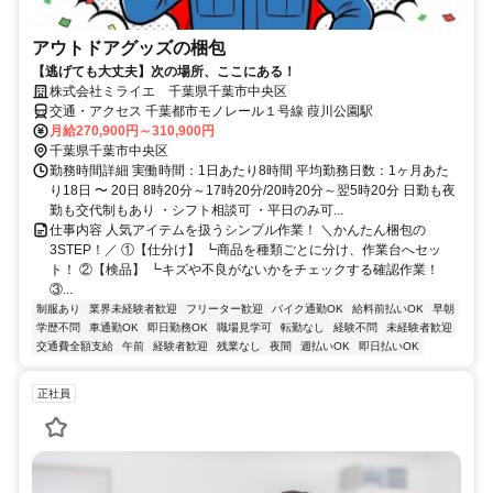
アウトドアグッズの梱包
【逃げても大丈夫】次の場所、ここにある！
株式会社ミライエ 千葉県千葉市中央区
交通・アクセス 千葉都市モノレール１号線 葭川公園駅
月給270,900円～310,900円
千葉県千葉市中央区
勤務時間詳細 実働時間：1日あたり8時間 平均勤務日数：1ヶ月あた
り18日 〜 20日 8時20分～17時20分/20時20分～翌5時20分 日勤も夜
勤も交代制もあり ・シフト相談可 ・平日のみ可...
仕事内容 人気アイテムを扱うシンプル作業！ ＼かんたん梱包の
3STEP！／ ①【仕分け】 ┗商品を種類ごとに分け、作業台へセッ
ト！ ②【検品】 ┗キズや不良がないかをチェックする確認作業！
③...
制服あり
業界未経験者歓迎
フリーター歓迎
バイク通勤OK
給料前払いOK
早朝
学歴不問
車通勤OK
即日勤務OK
職場見学可
転勤なし
経験不問
未経験者歓迎
交通費全額支給
午前
経験者歓迎
残業なし
夜間
週払いOK
即日払いOK
正社員