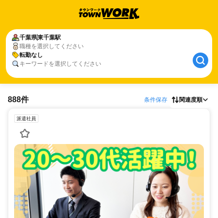
千葉県
東千葉駅
職種を選択してください
転勤なし
キーワードを選択してください
888件
条件保存
関連度順
派遣社員