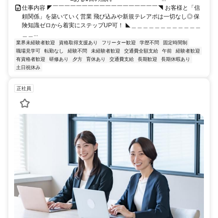
仕事内容 ◤￣￣￣￣￣￣￣￣￣￣￣￣￣￣￣￣￣￣◥ お客様と「信
頼関係」を築いていく営業 飛び込みや新規テレアポは一切なし◎ 保
険知識ゼロから着実にステップUP可！ ◣＿＿＿＿＿＿＿＿＿＿＿＿
＿＿...
業界未経験者歓迎
資格取得支援あり
フリーター歓迎
学歴不問
固定時間制
職場見学可
転勤なし
経験不問
未経験者歓迎
交通費全額支給
午前
経験者歓迎
有資格者歓迎
研修あり
夕方
育休あり
交通費支給
長期歓迎
長期休暇あり
土日祝休み
正社員