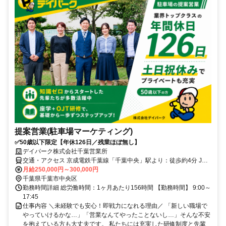
提案営業(駐車場マーケティング)
✅50歳以下限定【年休126日／残業ほぼ無し】
デイパーク株式会社千葉営業所
交通・アクセス 京成電鉄千葉線「千葉中央」駅より：徒歩約4分 JR
線「千葉」駅より：徒歩約6分 京成電鉄千葉線「京成千葉」駅より：
月給250,000円～300,000円
徒歩約5分～7分
千葉県千葉市中央区
勤務時間詳細 総労働時間：1ヶ月あたり156時間 【勤務時間】 9:00～
17:45
仕事内容 ＼未経験でも安心！即戦力になれる理由／ 「新しい職場で
やっていけるかな…」「営業なんてやったことないし…」そんな不安
を抱えている方も大丈夫です。 私たちには充実した研修制度と先輩