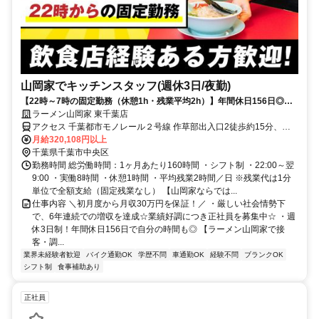
山岡家でキッチンスタッフ(週休3日/夜勤)
【22時～7時の固定勤務（休憩1h・残業平均2h）】年間休日156日◎初
月から月収32万円！
ラーメン山岡家 東千葉店
アクセス 千葉都市モノレール２号線 作草部出入口2徒歩約15分、Ｊ
Ｒ総武本線 東千葉北口徒歩約18分、千葉都市モノレール２号線 千葉
月給320,108円以上
公園出入口1徒歩約19分
千葉県千葉市中央区
勤務時間 総労働時間：1ヶ月あたり160時間 ・シフト制 ・22:00～翌
9:00 ・実働8時間 ・休憩1時間 ・平均残業2時間／日 ※残業代は1分
単位で全額支給（固定残業なし） 【山岡家ならでは...
仕事内容 ＼初月度から月収30万円を保証！／ ・厳しい社会情勢下
で、6年連続での増収を達成☆業績好調につき正社員を募集中☆ ・週
休3日制！年間休日156日で自分の時間も◎ 【ラーメン山岡家で接
客・調...
業界未経験者歓迎
バイク通勤OK
学歴不問
車通勤OK
経験不問
ブランクOK
シフト制
食事補助あり
正社員