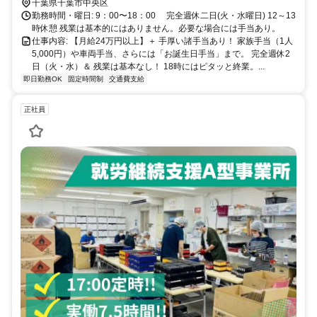
千葉県千葉市中央区
勤務時間・曜日: 9：00〜18：00 完全週休二日(火・水曜日) 12～13
時休憩 残業は基本的にはありません。必要な場合には手当あり。
仕事内容: 【月給24万円以上】＋ 手厚い諸手当あり！ 家族手当（1人
5,000円）や車両手当、さらには「お誕生日手当」まで。 完全週休2
日（火・水）＆ 残業は基本なし！ 18時にはピタッと終業。...
即日勤務OK
固定時間制
交通費支給
正社員