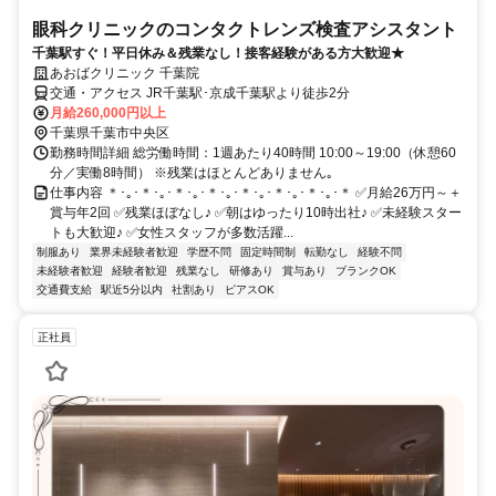
眼科クリニックのコンタクトレンズ検査アシスタント
千葉駅すぐ！平日休み＆残業なし！接客経験がある方大歓迎★
あおばクリニック 千葉院
交通・アクセス JR千葉駅･京成千葉駅より徒歩2分
月給260,000円以上
千葉県千葉市中央区
勤務時間詳細 総労働時間：1週あたり40時間 10:00～19:00（休憩60
分／実働8時間） ※残業はほとんどありません｡
仕事内容 ＊･｡･＊･｡･＊･｡･＊･｡･＊･｡･＊･｡･＊･｡･＊ ✅月給26万円～＋
賞与年2回 ✅残業ほぼなし♪ ✅朝はゆったり10時出社♪ ✅未経験スター
トも大歓迎♪ ✅女性スタッフが多数活躍...
制服あり
業界未経験者歓迎
学歴不問
固定時間制
転勤なし
経験不問
未経験者歓迎
経験者歓迎
残業なし
研修あり
賞与あり
ブランクOK
交通費支給
駅近5分以内
社割あり
ピアスOK
正社員