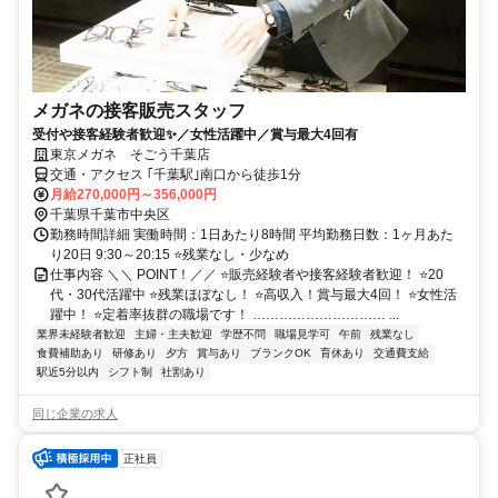
メガネの接客販売スタッフ
受付や接客経験者歓迎✨／女性活躍中／賞与最大4回有
東京メガネ そごう千葉店
交通・アクセス ｢千葉駅｣南口から徒歩1分
月給270,000円～356,000円
千葉県千葉市中央区
勤務時間詳細 実働時間：1日あたり8時間 平均勤務日数：1ヶ月あた
り20日 9:30～20:15 ⭐残業なし・少なめ
仕事内容 ＼＼ POINT！／／ ⭐販売経験者や接客経験者歓迎！ ⭐20
代・30代活躍中 ⭐残業ほぼなし！ ⭐高収入！賞与最大4回！ ⭐女性活
躍中！ ⭐定着率抜群の職場です！ ………………………… ...
業界未経験者歓迎
主婦・主夫歓迎
学歴不問
職場見学可
午前
残業なし
食費補助あり
研修あり
夕方
賞与あり
ブランクOK
育休あり
交通費支給
駅近5分以内
シフト制
社割あり
同じ企業の求人
正社員