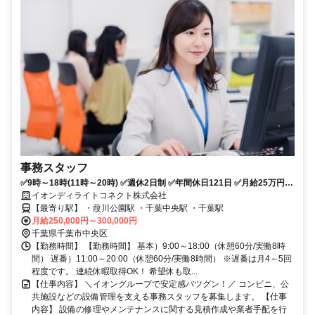
事務スタッフ
✅9時～18時(11時～20時) ✅週休2日制 ✅年間休日121日 ✅月給25万円～
✅賞与最大年3回
イオンディライトコネクト株式会社
【最寄り駅】 ・葭川公園駅 ・千葉中央駅 ・千葉駅
月給250,000円～300,000円
千葉県千葉市中央区
【勤務時間】 【勤務時間】 基本）9:00～18:00（休憩60分/実働8時
間） 遅番）11:00～20:00（休憩60分/実働8時間） ※遅番は月4～5回
程度です。 連続休暇取得OK！ 希望休も取...
【仕事内容】 ＼イオングループで安定感バツグン！／ コンビニ、公
共施設などの設備管理を支える事務スタッフを募集します。 【仕事
内容】 設備の修理やメンテナンスに関する見積作成や業者手配を行