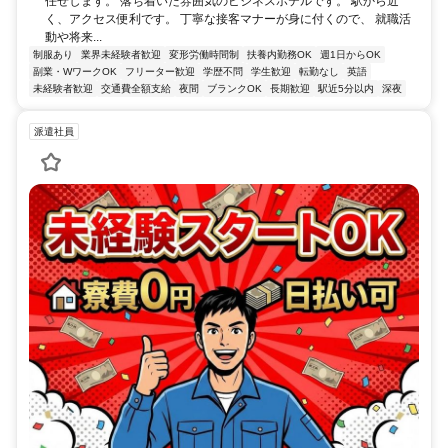
任せします。 落ち着いた雰囲気のビジネスホテルです。 駅から近
く、アクセス便利です。 丁寧な接客マナーが身に付くので、 就職活
動や将来...
制服あり
業界未経験者歓迎
変形労働時間制
扶養内勤務OK
週1日からOK
副業・WワークOK
フリーター歓迎
学歴不問
学生歓迎
転勤なし
英語
未経験者歓迎
交通費全額支給
夜間
ブランクOK
長期歓迎
駅近5分以内
深夜
派遣社員