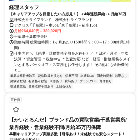
経理スタッフ
【キャリアアップを目指したい方必見！】＜4年連続昇給♪＞月給38万円
以上も◎豊富な手当と福利厚生で安心♪安定した業界で長く腰を据えて働
株式会社ライフランド 株式会社ライフランド
けます／昨年賞与実績4.5ヵ月／経理・財務スタッフ大募集◎
アクセス ｢千葉駅｣～車5分/｢東千葉駅｣～徒歩15分
月給264,040円～380,920円
千葉県千葉市中央区
勤務時間 総労働時間：1ヶ月あたり150時間 9：00～17：30(休憩1時
間)
仕事内容 ＼《経理・財務業務全般をお任せ》／ ＊日次・月次・年次
決算 ＊資金管理 ＊税務申告 ＊監査対応 など、経理・財務業務をメイ
ンとする バックオフィス業務をお任せします！ その他にも金融機関
と...
業界未経験者歓迎
資格取得支援あり
学歴不問
車通勤OK
固定時間制
転勤なし
経験者歓迎
有資格者歓迎
研修あり
賞与あり
ブランクOK
育休あり
交通費支給
資格取得手当あり
土日祝休み
正社員
【かいとるんだ】ブランド品の買取営業/千葉営業所/
業界経験・営業経験不問/月給35万円保障
早期キャリアアップ実績多数【研修あり！未経験でも安心スタート！】
月給35万円保証◆毎月インセンティブの買取営業／土日休みで年休120
株式会社ReVolt