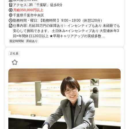
日以上
アクセス: JR「千葉駅」徒歩8分
月給350,000円以上
千葉県千葉市中央区
勤務時間・曜日: 【勤務時間 】 9:00～19:00（休憩120分）
仕事内容: 月給35万円の保障あり✨ インセンティブもあり 未経験でも
安心して挑戦できます。 土日休み×インセンティブあり 大型連休年3
回×年間休日120日以上 ★早期キャリアアップの実績多数 ...
固定時間制
昇給あり
正社員