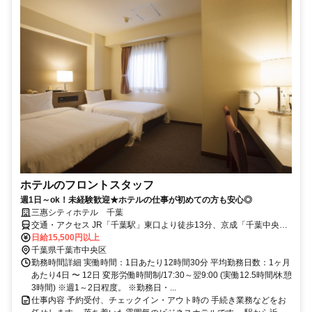
ホテルのフロントスタッフ
週1日～ok！未経験歓迎★ホテルの仕事が初めての方も安心◎
三惠シティホテル 千葉
交通・アクセス JR「千葉駅」東口より徒歩13分、京成「千葉中央
駅」より徒歩7分、「葭川公園駅」より徒歩3分
日給15,500円以上
千葉県千葉市中央区
勤務時間詳細 実働時間：1日あたり12時間30分 平均勤務日数：1ヶ月
あたり4日 〜 12日 変形労働時間制/17:30～翌9:00 (実働12.5時間/休憩
3時間) ※週1～2日程度。 ※勤務日・...
仕事内容 予約受付、チェックイン・アウト時の 手続き業務などをお