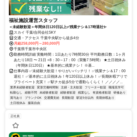
福祉施設運営スタッフ
＜未経験歓迎＞年間休日120日以上✅残業ナシ＆17時退社✨
スカイ 千葉/合同会社SKY
交通・アクセス 千葉中央駅から徒歩4分
月給258,000円～280,000円
千葉県千葉市中央区
勤務時間詳細 実働時間：1日あたり7時間30分 平均勤務日数：1ヶ月
あたり18日 〜 21日 ⭐8：30～17：00（実働7.5時間） ★土日祝休み
（年間休日120日） ★基本的に残業ナシ！ ※基...
仕事内容 ✅未経験大歓迎！やりがいバッチリ！ ✅残業ナシ＆17：00
退社！ ✅基本的に土日祝休み！年120日以上休み！ ✅長期休暇アリで
プライベート充実！ ✅駅チカ徒歩5分で通勤らくらく！ ／／／／...
業界未経験者歓迎
変形労働時間制
主婦・主夫歓迎
フリーター歓迎
職場見学可
転勤なし
経験不問
未経験者歓迎
経験者歓迎
残業なし
有資格者歓迎
研修あり
賞与あり
ブランクOK
交通費支給
長期歓迎
駅近5分以内
長期休暇あり
土日祝休み
服装自由
正社員