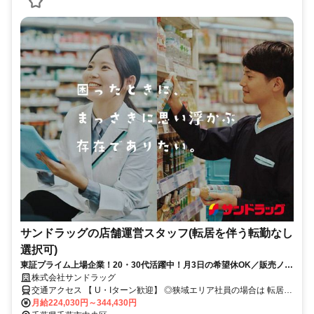
サンドラッグの店舗運営スタッフ(転居を伴う転勤なし
選択可)
東証プライム上場企業！20・30代活躍中！月3日の希望休OK／販売ノル
マなし／年収例32歳SV816万円／販促企画～商品管理など店舗運営がメ
株式会社サンドラッグ
インの仕事
交通アクセス 【 U・Iターン歓迎】 ◎狭域エリア社員の場合は 転居を
伴う転勤はありません。 ◎マイカー通勤OK
月給224,030円～344,430円