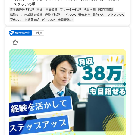
スタッフの手...
業界未経験者歓迎
主婦・主夫歓迎
フリーター歓迎
学歴不問
固定時間制
転勤なし
未経験者歓迎
経験者歓迎
ネイルOK
研修あり
賞与あり
ブランクOK
育休あり
交通費支給
ピアスOK
土日祝休み
正社員