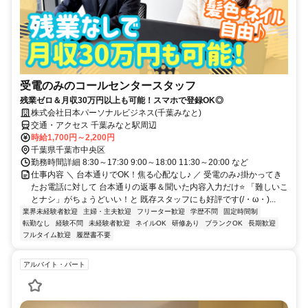
受電のみのコールセンタースタッフ
残業ゼロ＆月収30万円以上も可能！スマホで登録OK◎
株式会社日本パーソナルビジネス(千葉みなと)
交通・アクセス 千葉みなと駅周辺
時給1,700円～2,200円
千葉県千葉市中央区
勤務時間詳細 8:30～17:30 9:00～18:00 11:30～20:00 など
仕事内容 ＼ 台本通りでOK！焦る心配なし♪ ／ 受電のみ♪掛かってき
たお電話に対して 台本通りの返事＆聞いた内容入力だけ⭐ 「難しいこ
とナシ」がちょうどいい！と 既存スタッフにも好評です(/・ω・)...
業界未経験者歓迎
主婦・主夫歓迎
フリーター歓迎
学歴不問
固定時間制
転勤なし
経験不問
未経験者歓迎
ネイルOK
研修あり
ブランクOK
長期歓迎
フルタイム歓迎
履歴書不要
アルバイト・パート