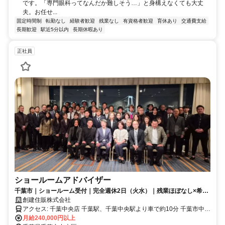
です。「専門眼科ってなんだか難しそう…」と身構えなくても大丈
夫。お任せ...
固定時間制
転勤なし
経験者歓迎
残業なし
有資格者歓迎
育休あり
交通費支給
長期歓迎
駅近5分以内
長期休暇あり
正社員
ショールームアドバイザー
千葉市｜ショールーム受付｜完全週休2日（火水）｜残業ほぼなし×希望
者は未経験からCADも学べる！
創建住販株式会社
アクセス: 千葉中央店 千葉駅、千葉中央駅より車で約10分 千葉市中央
月給240,000円以上
区都町2-26-10 交通アクセス千葉駅・千葉中央駅より車で約10分