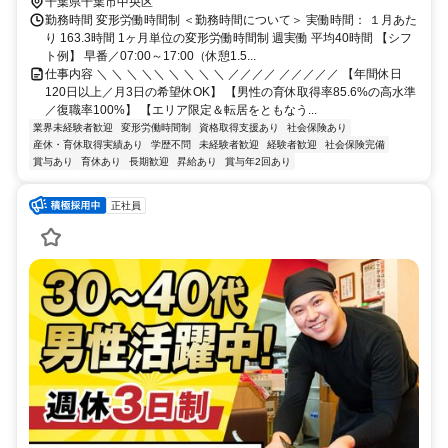
千葉県千葉市中央区
勤務時間 変形労働時間制 ＜勤務時間について＞ 実働時間： １月あた
り 163.3時間 1ヶ月単位の変形労働時間制 週実働 平均40時間 【シフ
ト例】 早番／07:00～17:00（休憩1.5...
仕事内容 ＼ ＼ ＼ ＼＼ ＼ ＼ ＼ ＼ ／／／／ ／／／／／ 【年間休日
120日以上／月3日の希望休OK】 【男性の育休取得率85.6%の高水準
／復職率100%】 【エリア限定＆転居をともなう...
業界未経験者歓迎
変形労働時間制
資格取得支援あり
社会保険あり
産休・育休取得実績あり
学歴不問
未経験者歓迎
経験者歓迎
社会保険完備
賞与あり
育休あり
長期歓迎
昇給あり
賞与年2回あり
正社員