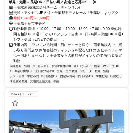
単発・短期～長期OK／日払い可／友達と応募OK 【0
千葉駅周辺(株式会社チーム・チャンネル)
交通・アクセス JR各線・千葉都市モノレール「千葉駅」よりアクセ
ス可／駅近5分以内 ※直行直帰OK
時給1,240円～1,600円
千葉県千葉市中央区
勤務時間詳細 ・10:00～17:00 ・10:00～18:00 ・7:00～9:00 ※他時
間も相談可 ※週1日からOK／シフト自由 ※1日2時間～勤務OK ※週1
シフト提出（LINEでの提出） ...
仕事内容 ―空いている時間・日にサクッと稼ぐ― 商業施設内で、買
い取り専門店や 保険会社のティッシュを配るだけの お仕事☆ノルマ
は一切ありません！ 大手企業からの依頼がメインなので 安心＆安定
勤務...
制服あり
短期（3ヵ月以内）
扶養内勤務OK
週1日からOK
副業・WワークOK
1日4時間以内OK
土日祝のみOK
主婦・主夫歓迎
フリーター歓迎
短期
シフト自由
学歴不問
即日勤務OK
固定時間制
平日のみOK
学生歓迎
転勤なし
未経験者歓迎
交通費全額支給
午前
アルバイト・パート