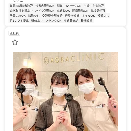
ジア...
業界未経験者歓迎
扶養内勤務OK
副業・WワークOK
主婦・主夫歓迎
資格取得支援あり
バイク通勤OK
車通勤OK
即日勤務OK
職場見学可
平日のみOK
転勤なし
交通費全額支給
経験者歓迎
ネイルOK
残業なし
月1シフト提出
研修あり
ブランクOK
交通費支給
長期歓迎
正社員