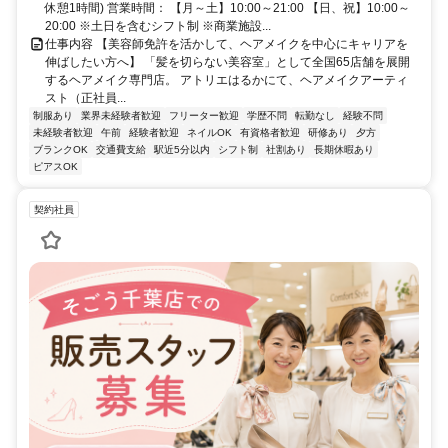
休憩1時間) 営業時間： 【月～土】10:00～21:00 【日、祝】10:00～
20:00 ※土日を含むシフト制 ※商業施設...
仕事内容 【美容師免許を活かして、ヘアメイクを中心にキャリアを
伸ばしたい方へ】 「髪を切らない美容室」として全国65店舗を展開
するヘアメイク専門店。 アトリエはるかにて、ヘアメイクアーティ
スト（正社員...
制服あり
業界未経験者歓迎
フリーター歓迎
学歴不問
転勤なし
経験不問
未経験者歓迎
午前
経験者歓迎
ネイルOK
有資格者歓迎
研修あり
夕方
ブランクOK
交通費支給
駅近5分以内
シフト制
社割あり
長期休暇あり
ピアスOK
契約社員