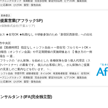
ープニングスタッフ
長期歓迎
完全歩合制
駅近5分以内
ピアスOK
服装自由
達と応募OK
ひげOK
髪型・髪色自由
業務委託
提案営業(アフラックSP)
保険株式会社(千葉エリア)
セス ★在宅OK ★転勤なし ※研修参加のため「新宿区西新宿」への出社
市中央区
 【勤務時間】 指定なし ⭐ シフト自由 ⭐ 一部在宅･フルリモートOK ⭐
動報告（オンライン会議）や不定期開催の実施研修あり 【 働き方の一例
合 ⇒ 週...
アフラックの「がん保険」を始めとした 各種保険を扱う個人代理店（ス
クパートナー）の募集です。 個人のお客様に対し、がん保険のご提案
の見直しのご案内などを行います。 ✨...
シフト自由
学歴不問
経験者歓迎
ネイルOK
有資格者歓迎
研修あり
在宅OK
ープニングスタッフ
長期歓迎
完全歩合制
駅近5分以内
ピアスOK
服装自由
達と応募OK
ひげOK
髪型・髪色自由
ンサルタント(IFA|完全独立型)