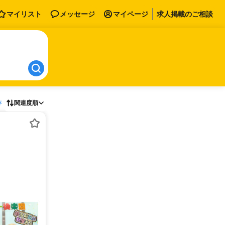
マイリスト
メッセージ
マイページ
求人掲載のご相談
存
関連度順