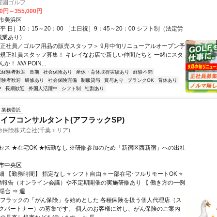
賀園ゴルフ
00円～355,000円
市美浜区
平 日］10：15～20：00 ［土日祝］9：45～20：00 シフト制（法定労
残業あり）
＜正社員／ゴルフ用品の販売スタッフ＞ 9月中旬リニューアルオープン予
新規正社員スタッフ募集！ キレイなお店で新しい仲間たちと 一緒にスタ
////// POIN...
未経験者歓迎
長期
社会保険あり
産休・育休取得実績あり
経験不問
経験者歓迎
研修あり
社会保険完備
制服貸与
賞与あり
ブランクOK
育休あり
中
長期歓迎
外国人活躍中
シフト制
社割あり
業務委託
イフコンサルタント(アフラックSP)
保険株式会社(千葉エリア)
セス ★在宅OK ★転勤なし ※研修参加のため「新宿区西新宿」への出社
市中央区
 【勤務時間】 指定なし ⭐ シフト自由 ⭐ 一部在宅･フルリモートOK ⭐
動報告（オンライン会議）や不定期開催の実施研修あり 【 働き方の一例
合 ⇒ 週...
アフラックの「がん保険」を始めとした 各種保険を扱う個人代理店（ス
クパートナー）の募集です。 個人のお客様に対し、がん保険のご案内