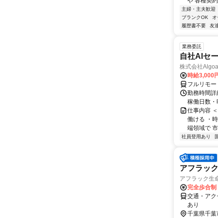
や 各種契約
主婦・主夫歓迎
ブランクOK
オ
履歴書不要
友
業務委託
自社AIセ
株式会社Algoa
時給3,000
フルリモー
勤務時間詳細
稼働日数・
仕事内容 
働ける ・時
端領域で 市
社員登用あり
アフラッ
アフラック生命
完全歩合制
交通・アク
あり
千葉県千葉