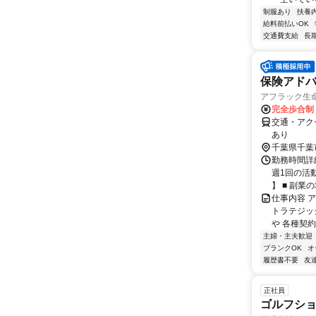
制服あり
扶養
給料前払いOK
交通費支給
長
保険アドバ
アフラック生命
完全歩合制
交通・アク
あり
千葉県千葉
勤務時間詳細
週1回の活
】 ■ 副業の場
仕事内容 
トラテジッ
や 各種契約
主婦・主夫歓迎
ブランクOK
オ
履歴書不要
友
正社員
ゴルフショ