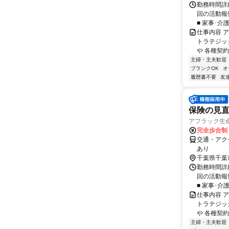
勤務時間詳細
回の活動報
■ 家事･介
仕事内容 
トラテジッ
や 各種契約
主婦・主夫歓迎
ブランクOK
オ
履歴書不要
友
保険の見直
アフラック生命
完全歩合制
交通・アク
あり
千葉県千葉
勤務時間詳細
回の活動報
■ 家事･介
仕事内容 
トラテジッ
や 各種契約
主婦・主夫歓迎