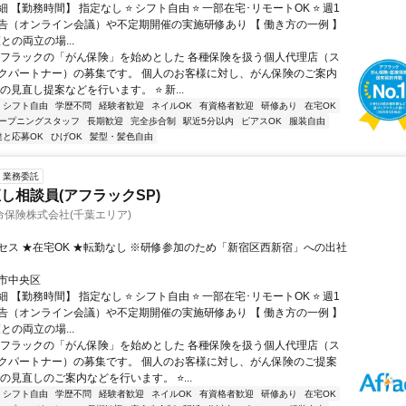
 【勤務時間】 指定なし ⭐ シフト自由 ⭐ 一部在宅･リモートOK ⭐ 週1
告（オンライン会議）や不定期開催の実施研修あり 【 働き方の一例 】
護との両立の場...
アフラックの「がん保険」を始めとした 各種保険を扱う個人代理店（ス
クパートナー）の募集です。 個人のお客様に対し、がん保険のご案内
の見直し提案などを行います。 ⭐ 新...
シフト自由
学歴不問
経験者歓迎
ネイルOK
有資格者歓迎
研修あり
在宅OK
ープニングスタッフ
長期歓迎
完全歩合制
駅近5分以内
ピアスOK
服装自由
達と応募OK
ひげOK
髪型・髪色自由
業務委託
し相談員(アフラックSP)
保険株式会社(千葉エリア)
セス ★在宅OK ★転勤なし ※研修参加のため「新宿区西新宿」への出社
市中央区
 【勤務時間】 指定なし ⭐ シフト自由 ⭐ 一部在宅･リモートOK ⭐ 週1
告（オンライン会議）や不定期開催の実施研修あり 【 働き方の一例 】
護との両立の場...
アフラックの「がん保険」を始めとした 各種保険を扱う個人代理店（ス
クパートナー）の募集です。 個人のお客様に対し、がん保険のご提案
の見直しのご案内などを行います。 ⭐...
シフト自由
学歴不問
経験者歓迎
ネイルOK
有資格者歓迎
研修あり
在宅OK