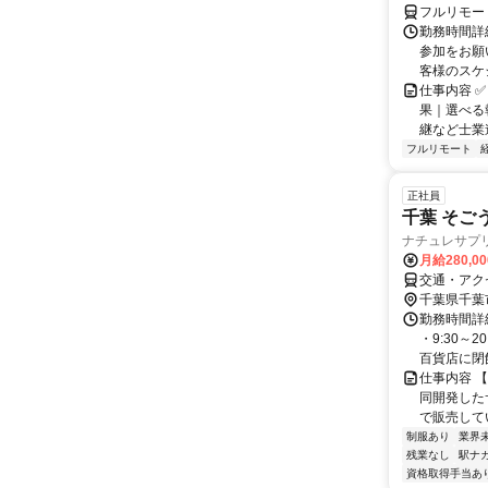
フルリモー
勤務時間詳
参加をお願
客様のスケ
仕事内容 ✅
果｜選べる
継など士業連
フルリモート
正社員
千葉 そご
ナチュレサプリ
月給280,0
交通・アク
千葉県千葉
勤務時間詳細
・9:30～
百貨店に閉館
仕事内容 
同開発した
で販売して
制服あり
業界
残業なし
駅ナ
資格取得手当あ