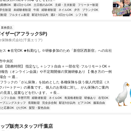
内勤務OK
週1日からOK
土日祝のみOK
主婦・主夫歓迎
フリーター歓迎
学生歓迎
未経験者歓迎
午前
経験者歓迎
ネイルOK
夕方
ブランクOK
期歓迎
フルタイム歓迎
駅近5分以内
週2・3日からOK
シフト制
業務委託
イザー(アフラックSP)
保険株式会社(千葉エリア)
セス ★在宅OK ★転勤なし ※研修参加のため「新宿区西新宿」への出社
市中央区
 【勤務時間】 指定なし ⭐ シフト自由 ⭐ 一部在宅･フルリモートOK ⭐
動報告（オンライン会議）や不定期開催の実施研修あり 【 働き方の一例
合 ⇒ 週...
アフラックの「がん保険」を始めとした 各種保険を扱う個人代理店（ス
クパートナー）の募集です。 個人のお客様に対し、がん保険のご案内
の見直し提案などを行います。 ⭐ 長...
シフト自由
学歴不問
経験者歓迎
ネイルOK
有資格者歓迎
研修あり
在宅OK
ープニングスタッフ
長期歓迎
完全歩合制
駅近5分以内
ピアスOK
服装自由
達と応募OK
ひげOK
髪型・髪色自由
ップ販売スタッフ/千葉店