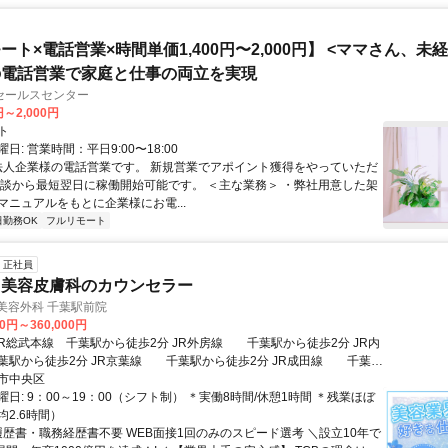
ート×電話営業×時間単価1,400円〜2,000円】 <ママさん、未
の電話営業で家庭と仕事の両立を実現
セールスセンター
円～2,000円
ト
日: 営業時間：平日9:00〜18:00
 法人企業様の電話営業です。 新規営業でアポイント獲得をやっていただ
面談から最短翌日に稼働開始可能です。 ＜主な業務＞ ・弊社用意した架
マニュアルをもとに企業様にお電...
日勤務OK
フルリモート
正社員
・美容皮膚科のカウンセラー
央美容外科 千葉駅前院
00円～360,000円
駅から徒歩2分 JR京葉線 千葉駅から徒歩2分 JR成田線 千葉駅
市中央区
から徒歩2分 京成電鉄 京成千葉駅から徒歩4分
日: 9：00～19：00（シフト制） ＊実働8時間/休憩1時間 ＊残業ほぼ
2.6時間）
 履歴書・職務経歴書不要 WEB面接1回のみのスピード選考 ＼設立10年で