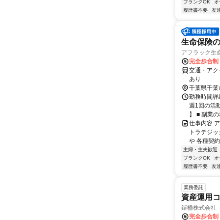
ブランクOK
オ
履歴書不要
友
生命保険の
アフラック生命
完全歩合制
交通・アク
あり
千葉県千葉
勤務時間詳細
週1回の活
】 ■ 副業の場
仕事内容 
トラテジッ
や 各種契約
主婦・主夫歓迎
ブランクOK
オ
履歴書不要
友
業務委託
資産運用コ
鎧橋株式会社
完全歩合制