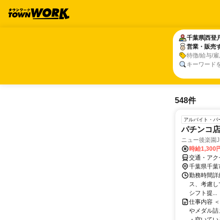
千葉県
千葉県
西登
西登
営業・販売
営業・販売
特徴/給与/
キーワード
548件
アルバイト・パ
パチンコ
ニュー後楽園
時給1,300
交通・アク
千葉県千葉
勤務時間詳細 
ス、考慮して
シフト提...
仕事内容 
やメダル詰
・空いている