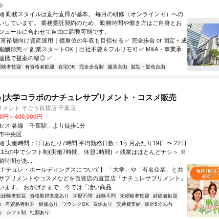
ト
細 勤務スタイルは直行直帰が基本。 毎月の研修（オンライン可）への
いしています。 業務委託契約のため、勤務時間や働き方はご自身とお
ジュールに合わせて自由に調整可能です。
 富裕層向け資産運用｜億単位の年収も目指せる ✅ 完全歩合 or 固定＋成
報酬形態 ✅ 副業スタートOK｜出社不要＆フルリモ可 ✅ M&A・事業承
携で提案の幅◎ ✅ ...
経験者歓迎
有資格者歓迎
在宅OK
完全歩合制
服装自由
髪型・髪色自由
う|大学コラボのナチュレサプリメント・コスメ販売
メント そごう百貨店 千葉店
00円～400,000円
セス 各線「千葉駅」より徒歩1分
市中央区
 実働時間：1日あたり7時間 平均勤務日数：1ヶ月あたり19日 〜 22日
20:15の中でシフト制(実働7時間、休憩1時間) ＜残業はほとんどナシ＞ ※
時間があ...
【ナチュレ・ホールディングスについて】 「大学」や「有名企業」と共
サプリメントやコスメなどを百貨店の直営店「ナチュレサプリメント」
います。 おかげさまで、今では「凄い商品...
未経験者歓迎
資格取得支援あり
学歴不問
経験不問
未経験者歓迎
経験者歓迎
カ
有資格者歓迎
研修あり
ブランクOK
育休あり
交通費支給
駅近5分以内
り
シフト制
社割あり