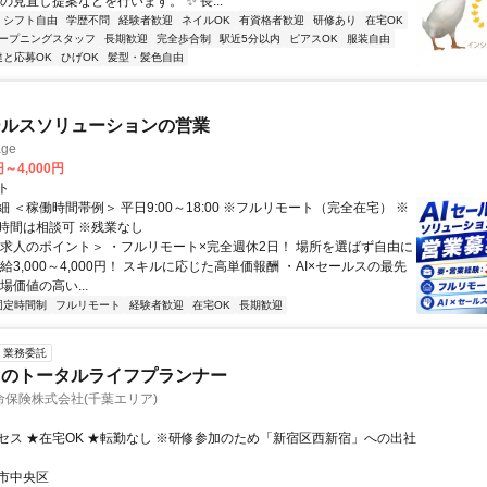
の見直し提案などを行います。 ✨ 長...
シフト自由
学歴不問
経験者歓迎
ネイルOK
有資格者歓迎
研修あり
在宅OK
ープニングスタッフ
長期歓迎
完全歩合制
駅近5分以内
ピアスOK
服装自由
達と応募OK
ひげOK
髪型・髪色自由
ールスソリューションの営業
ge
円～4,000円
ト
 ＜稼働時間帯例＞ 平日9:00～18:00 ※フルリモート（完全在宅） ※
時間は相談可 ※残業なし
＜求人のポイント＞ ・フルリモート×完全週休2日！ 場所を選ばず自由に
給3,000～4,000円！ スキルに応じた高単価報酬 ・AI×セールスの最先
場価値の高い...
固定時間制
フルリモート
経験者歓迎
在宅OK
長期歓迎
業務委託
クのトータルライフプランナー
保険株式会社(千葉エリア)
セス ★在宅OK ★転勤なし ※研修参加のため「新宿区西新宿」への出社
市中央区