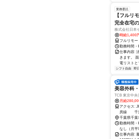
業務委託
【フルリモ
完全在宅
株式会社日本
時給1,400
フルリモー
勤務時間・曜
仕事内容:
きます。 
電リストと
シフト自由
即
美容外科
TCB 東京中
月給280,0
アクセス: JR総武本線 千葉駅から徒歩2分 JR外房線 千葉駅から徒歩2分 JR内
房線 千葉
千葉県千葉
勤務時間・曜
なし（月平均
仕事内容: