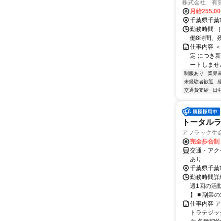
株式会社 有
月給255,0
千葉県千葉
勤務時間 ［
働8時間、
仕事内容 
定 につき
ートしませんか！ 
制服あり
業界
未経験者歓迎
交通費支給
日
トータルラ
アフラック生命
完全歩合制
交通・アク
あり
千葉県千葉
勤務時間詳細
週1回の活
】 ■ 副業の場
仕事内容 
トラテジッ