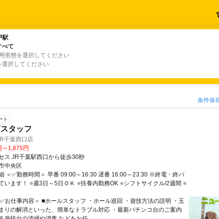
戸駅
戸駅
すべて
すべて
雇用形態を選択してください
を選択してください
条件保
ート
店スタッフ
JR千葉西口店
円～1,875円
セス JR千葉駅西口から徒歩30秒
市中央区
＜✅勤務時間＞ 早番 09:00～16:30 遅番 16:00～23:30 ※終電・終バ
います！ ⭐週3日～5日ＯＫ ⭐扶養内勤務OK ⭐シフトサイクル/2週間 ⭐
＜✅お仕事内容＞ ■ホールスタッフ ・ホール巡回 ・遊技方法の説明 ・玉
まりの解消といった、簡単なトラブル対応 ・最新パチンコ台のご案内
遊技台の清掃や消毒 などをお任...