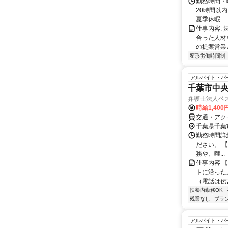
勤務時間・曜
20時間以内
夏季休暇 ...
仕事内容:
合った人材
の提案営業
変形労働時間制
アルバイト・パ
千葉市中
弁護士法人ベ
時給1,40
交通・アク
千葉県千葉
勤務時間詳細
ださい。 【勤
務や、曜...
仕事内容 
トに沿った
（電話は伝
扶養内勤務OK
残業なし
ブラ
アルバイト・パ