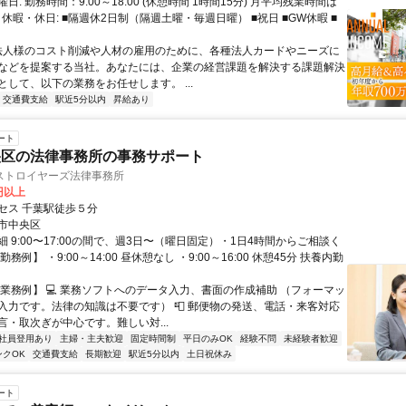
日: 勤務時間：9:00～18:00 (休憩時間 1時間15分) 月平均残業時間は
 休暇・休日: ■隔週休2日制（隔週土曜・毎週日曜） ■祝日 ■GW休暇 ■
 法人様のコスト削減や人材の雇用のために、各種法人カードやニーズに
などを提案する当社。あなたには、企業の経営課題を解決する課題解決
として、以下の業務をお任せします。 ...
交通費支給
駅近5分以内
昇給あり
ート
央区の法律事務所の事務サポート
ストロイヤーズ法律事務所
0円以上
セス 千葉駅徒歩５分
市中央区
 9:00〜17:00の間で、週3日〜（曜日固定）・1日4時間からご相談く
務例】 ・9:00～14:00 昼休憩なし ・9:00～16:00 休憩45分 扶養内勤
【業務例】 💻 業務ソフトへのデータ入力、書面の作成補助 （フォーマッ
入力です。法律の知識は不要です） 📮 郵便物の発送、電話・来客対応
言・取次ぎが中心です。難しい対...
社員登用あり
主婦・主夫歓迎
固定時間制
平日のみOK
経験不問
未経験者歓迎
ンクOK
交通費支給
長期歓迎
駅近5分以内
土日祝休み
ート