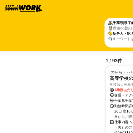
千葉県
県庁
職種を選択
駅チカ・駅
キーワード
1,193件
アルバイト・パ
高等学校の
学校法人三幸
1業務あたり
交通・アクセ
千葉県千葉
勤務時間詳
20日 ⏰1
日から／曜日
仕事内容 
（夫）の方を
(50分)31