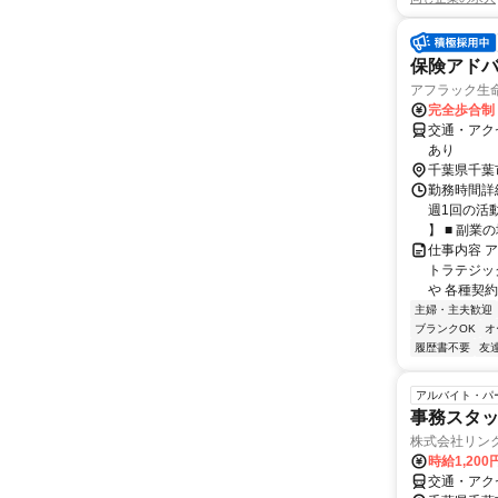
保険アドバ
アフラック生命
完全歩合制
交通・アク
あり
千葉県千葉
勤務時間詳細
週1回の活
】 ■ 副業の場
仕事内容 
トラテジッ
や 各種契約
主婦・主夫歓迎
ブランクOK
オ
履歴書不要
友
アルバイト・パ
事務スタッ
株式会社リン
時給1,20
交通・アク