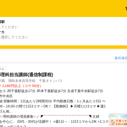
前駅
してください
ナカ
を選択してください
条件保
ート
理科担当講師(通信制課程)
学園 飛鳥未来高等学校 千葉キャンパス
 3,180円以上（コマ 50分）
ス JR千葉駅徒歩17分 JR本千葉駅徒歩7分 京成千葉中央駅徒歩7分
市中央区
細 実働時間：1日あたり2時間30分 平均勤務日数：1ヶ月あたり5日 〜
0:00～16:00 の間で1日3コマ～OK！ 【勤務例】 ▶月曜だけ3コマ ▶週1
も相...
＼✨理科講師の増員募集✨／ ◤￣￣￣￣￣￣￣￣￣￣￣￣￣◥ 主婦
中心に、 20代・30代が活躍中！ ⭐週1日～・1日3コマからOK ⭐1コマ
80円～ ⭐デジタルス...