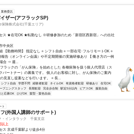
業務委託
イザー(アフラックSP)
保険株式会社(千葉エリア)
セス ★在宅OK ★転勤なし ※研修参加のため「新宿区西新宿」への出社
市中央区
 【勤務時間】 指定なし ⭐ シフト自由 ⭐ 一部在宅･フルリモートOK ⭐
動報告（オンライン会議）や不定期開催の実施研修あり 【 働き方の一例
合 ⇒ 週...
アフラックの「がん保険」を始めとした 各種保険を扱う個人代理店（ス
クパートナー）の募集です。 個人のお客様に対し、がん保険のご案内
の見直し提案などを行います。 ⭐ 長...
シフト自由
学歴不問
経験者歓迎
ネイルOK
有資格者歓迎
研修あり
在宅OK
ープニングスタッフ
長期歓迎
完全歩合制
駅近5分以内
ピアスOK
服装自由
達と応募OK
ひげOK
髪型・髪色自由
ート
フ(外国人講師のサポート)
ク・インタラック 千葉支店
0円以上
セス 京成千葉駅より徒歩4分