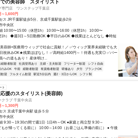
ンでの美容師 スタイリスト
グ専門店 ワンステップ千葉店
円～1,600円
セス JR千葉駅徒歩5分、京成千葉駅徒歩2分
市中央区
10:00〜15:00（休憩1h） 10:00〜16:00（休憩1h） 10:00〜
休憩1h） ◆週3日～5日勤務OK ◆平日のみOK ◆残業ほとんどなし ◆時短
＼美容師×医療用ウィッグで社会に貢献！／ ✅ウィッグ業界未経験でも大
土日祝休みOK★残業ほぼなし！ ✅高時給1400円～！待遇も充実◎ ✅パー
への道もあり！ 産休明け...
未経験者歓迎
社員登用あり
主婦・主夫歓迎
フリーター歓迎
シフト自由
日のみOK
午前
経験者歓迎
有資格者歓迎
研修あり
夕方
ブランクOK
期歓迎
フルタイム歓迎
駅近5分以内
週2・3日からOK
シフト制
ート
応援のスタイリスト(美容師)
ークラブ 千葉中央店
円～1,300円
セス 京成千葉中央駅 徒歩５分
市中央区
9:30～19:30の間で週1日･1日4h～OK ●家庭と両立型 9:30～
子どもが帰ってくる前に） 10:00～14:00（お昼ごはん準備の前に） ● 午後