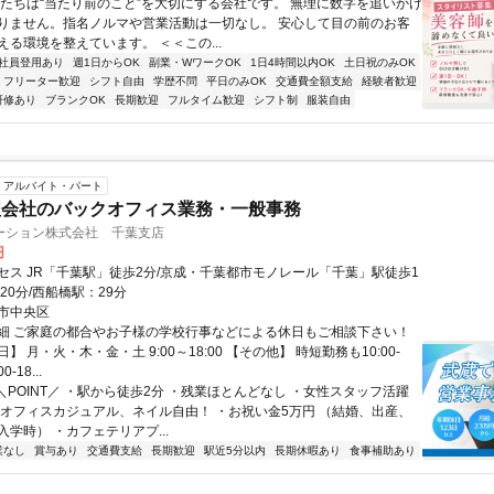
私たちは“当たり前のこと”を大切にする会社です。 無理に数字を追いかけ
りません。指名ノルマや営業活動は一切なし。 安心して目の前のお客
える環境を整えています。 ＜＜この...
社員登用あり
週1日からOK
副業・WワークOK
1日4時間以内OK
土日祝のみOK
フリーター歓迎
シフト自由
学歴不問
平日のみOK
交通費全額支給
経験者歓迎
研修あり
ブランクOK
長期歓迎
フルタイム歓迎
シフト制
服装自由
アルバイト・パート
理会社のバックオフィス業務・一般事務
ーション株式会社 千葉支店
円
セス JR「千葉駅」徒歩2分/京成・千葉都市モノレール「千葉」駅徒歩1
20分/西船橋駅：29分
市中央区
細 ご家庭の都合やお子様の学校行事などによる休日もご相談下さい！
】 月・火・木・金・土 9:00～18:00 【その他】 時短勤務も10:00-
0-18...
 ＼POINT／ ・駅から徒歩2分 ・残業ほとんどなし ・女性スタッフ活躍
装オフィスカジュアル、ネイル自由！ ・お祝い金5万円 （結婚、出産、
学時） ・カフェテリアプ...
業なし
賞与あり
交通費支給
長期歓迎
駅近5分以内
長期休暇あり
食事補助あり