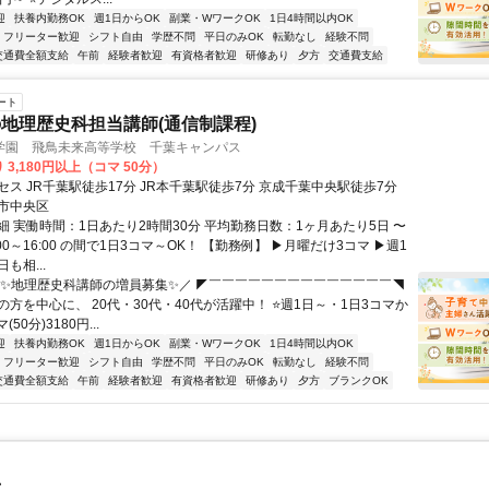
迎
扶養内勤務OK
週1日からOK
副業・WワークOK
1日4時間以内OK
フリーター歓迎
シフト自由
学歴不問
平日のみOK
転勤なし
経験不問
交通費全額支給
午前
経験者歓迎
有資格者歓迎
研修あり
夕方
交通費支給
ート
地理歴史科担当講師(通信制課程)
学園 飛鳥未来高等学校 千葉キャンパス
 3,180円以上（コマ 50分）
ス JR千葉駅徒歩17分 JR本千葉駅徒歩7分 京成千葉中央駅徒歩7分
市中央区
細 実働時間：1日あたり2時間30分 平均勤務日数：1ヶ月あたり5日 〜
0:00～16:00 の間で1日3コマ～OK！ 【勤務例】 ▶月曜だけ3コマ ▶週1
も相...
＼✨地理歴史科講師の増員募集✨／ ◤￣￣￣￣￣￣￣￣￣￣￣￣￣￣◥
方を中心に、 20代・30代・40代が活躍中！ ⭐週1日～・1日3コマか
(50分)3180円...
迎
扶養内勤務OK
週1日からOK
副業・WワークOK
1日4時間以内OK
フリーター歓迎
シフト自由
学歴不問
平日のみOK
転勤なし
経験不問
交通費全額支給
午前
経験者歓迎
有資格者歓迎
研修あり
夕方
ブランクOK
士