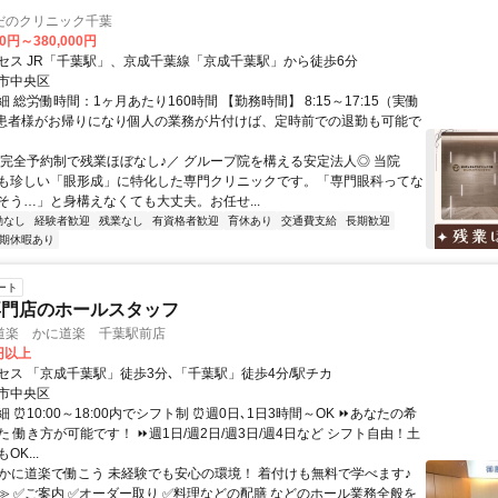
だのクリニック千葉
00円～380,000円
セス JR「千葉駅」、京成千葉線「京成千葉駅」から徒歩6分
市中央区
 総労働時間：1ヶ月あたり160時間 【勤務時間】 8:15～17:15（実働
└ 患者様がお帰りになり個人の業務が片付けば、定時前での退勤も可能で
＼完全予約制で残業ほぼなし♪／ グループ院を構える安定法人◎ 当院
も珍しい「眼形成」に特化した専門クリニックです。「専門眼科ってな
そう…」と身構えなくても大丈夫。お任せ...
勤なし
経験者歓迎
残業なし
有資格者歓迎
育休あり
交通費支給
長期歓迎
期休暇あり
ート
専門店のホールスタッフ
道楽 かに道楽 千葉駅前店
0円以上
セス 「京成千葉駅」徒歩3分､「千葉駅」徒歩4分/駅チカ
市中央区
 ⏰10:00～18:00内でシフト制 ⏰週0日､1日3時間～OK ⏩あなたの希
 働き方が可能です！ ⏩週1日/週2日/週3日/週4日など シフト自由！土
K...
✨かに道楽で働こう 未経験でも安心の環境！ 着付けも無料で学べます♪
≫ ✅ご案内 ✅オーダー取り ✅料理などの配膳 などのホール業務全般を