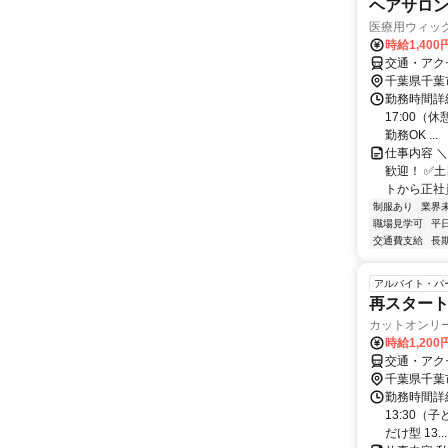
ヘアサロ
医療用ウィッ
時給1,400
交通・アク
千葉県千葉
勤務時間詳細 
17:00（
勤務OK ...
仕事内容 
歓迎！ ✅
トから正社員
制服あり
業界
職場見学可
平
交通費支給
長
アルバイト・パ
再スタート
カットオンリ
時給1,200
交通・アク
千葉県千葉
勤務時間詳細 
13:30（
だけ型 13...