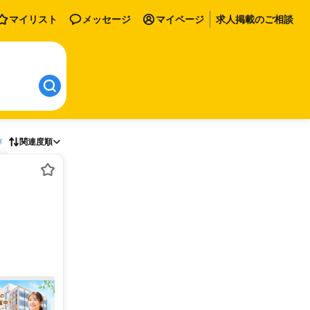
マイリスト
メッセージ
マイページ
求人掲載のご相談
存
関連度順