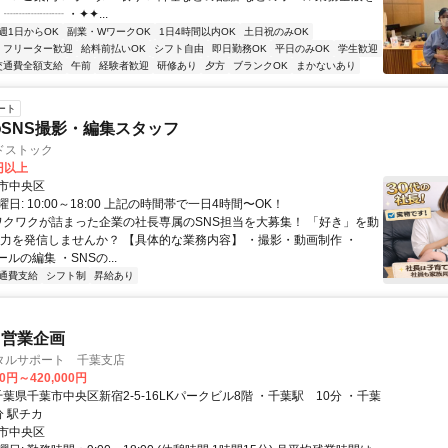
┈┈┈┈┈ ・✦✦...
週1日からOK
副業・WワークOK
1日4時間以内OK
土日祝のみOK
フリーター歓迎
給料前払いOK
シフト自由
即日勤務OK
平日のみOK
学生歓迎
交通費全額支給
午前
経験者歓迎
研修あり
夕方
ブランクOK
まかないあり
ート
SNS撮影・編集スタッフ
ドストック
0円以上
市中央区
日: 10:00～18:00 上記の時間帯で一日4時間〜OK！
 ワクワクが詰まった企業の社長専属のSNS担当を大募集！ 「好き」を動
魅力を発信しませんか？ 【具体的な業務内容】 ・撮影・動画制作 ・
リールの編集 ・SNSの...
通費支給
シフト制
昇給あり
・営業企画
タルサポート 千葉支店
00円～420,000円
中央駅 3分 駅チカ
市中央区