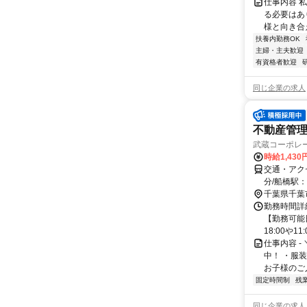
仕事内容 
る必要はあ
様と向き合
扶養内勤務OK
主婦・主夫歓迎
有資格者歓迎
同じ企業の求人
不動産管
武蔵コーポレ
時給1,430
交通・アク
分/船橋駅：
千葉県千葉
勤務時間詳
【勤務可能日
18:00や11:0
仕事内容 -
中！ ・服
お子様のご入
固定時間制
残
同じ企業の求人