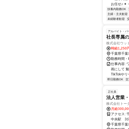
お任せ♪ ✦・
扶養内勤務OK
主婦・主夫歓迎
未経験者歓迎
アルバイト・パ
社長専属の
株式会社ウッ
時給1,25
千葉県千葉
勤務時間・曜
仕事内容:
画にして 
TikTokや
即日勤務OK
交
正社員
法人営業
株式会社トー
月給300,0
アクセス: 千葉県千葉市中央区新宿2-5-16LKパークビル8階 ・千葉駅 10分 ・千葉
千葉県千葉