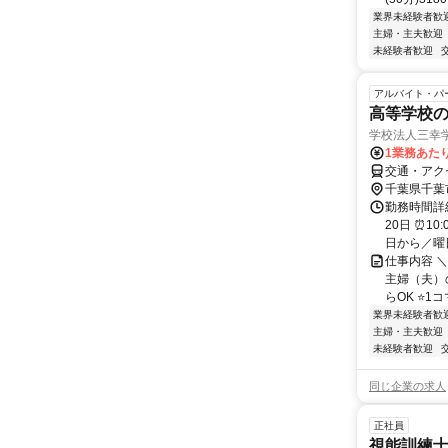
業界未経験者歓
主婦・主夫歓迎
未経験者歓迎
アルバイト・パ
高等学校の
学校法人三幸
1業務あたり
交通・アクセ
千葉県千葉
勤務時間詳
20日 ⏰1
日から／曜日
仕事内容 
主婦（夫）の
らOK ⭐1コマ
業界未経験者歓
主婦・主夫歓迎
未経験者歓迎
同じ企業の求人
正社員
視能訓練