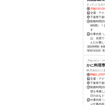
まぶたとなみ
月給330,0
交通・アク
千葉県千葉
勤務時間詳細
8時間） 
す
仕事内容 
は、全国で
んだか難し
固定時間制
転
駅近5分以内
長
アルバイト・パ
かに料理
株式会社かに
時給1,20
交通・アク
千葉県千葉
勤務時間詳細
望を考慮した
日のみなどもO
仕事内容 
≪仕事内容