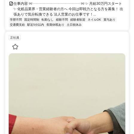
仕事内容 ୨୧ ┈┈┈┈┈┈┈┈┈┈┈┈┈ ୨୧ ✨ 月給30万円スタート
✨ 化粧品業界・営業経験者の方へ 今回は即戦力となる方を募集！ 出
張ありで気分転換できる 法人営業のお仕事です！...
学歴不問
固定時間制
転勤なし
経験不問
経験者歓迎
ネイルOK
賞与あり
交通費支給
駅近5分以内
長期休暇あり
土日祝休み
正社員