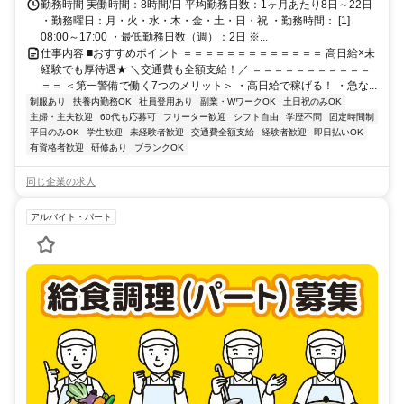
勤務時間 実働時間：8時間/日 平均勤務日数：1ヶ月あたり8日～22日
・勤務曜日：月・火・水・木・金・土・日・祝 ・勤務時間： [1]
08:00～17:00 ・最低勤務日数（週）：2日 ※...
仕事内容 ■おすすめポイント ＝＝＝＝＝＝＝＝＝＝＝＝＝ 高日給×未
経験でも厚待遇★ ＼交通費も全額支給！／ ＝＝＝＝＝＝＝＝＝＝＝
＝＝ ＜第一警備で働く7つのメリット＞ ・高日給で稼げる！ ・急な...
制服あり
扶養内勤務OK
社員登用あり
副業・WワークOK
土日祝のみOK
主婦・主夫歓迎
60代も応募可
フリーター歓迎
シフト自由
学歴不問
固定時間制
平日のみOK
学生歓迎
未経験者歓迎
交通費全額支給
経験者歓迎
即日払いOK
有資格者歓迎
研修あり
ブランクOK
同じ企業の求人
アルバイト・パート