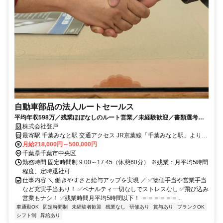
自動車部品の法人ルートセールス
平均年収598万／残業ほぼなしのルート営業／未経験歓迎／書類選考な
し・全員面接／自動車部品の固定客フォロー
株式会社登戸
最寄駅 千葉みなと駅 交通アクセス JR京葉線「千葉みなと駅」より徒
歩約10分
月給218,000円～500,000円
千葉県千葉市中央区
勤務時間 固定時間制 9:00～17:45（休憩60分） ※残業：月平均5時間
程度、定時退社可
仕事内容 ＼ 働きやすさと給与アップを実現 ／ ✅物価手当や営業手当
など充実手当あり！ ✅ペナルティ一切なしでストレスなし ✅飛び込み
営業もナシ！ ✅残業時間月平均5時間以下！ ＝＝＝＝＝＝...
車通勤OK
固定時間制
未経験者歓迎
残業なし
研修あり
賞与あり
ブランクOK
シフト制
昇給あり