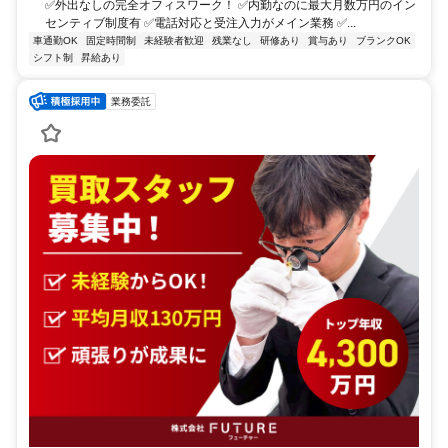
✅外出なしの完全オフィスワーク！ ✅内勤なのに最大月数万円のイン
センティブ制度有 ✅電話対応と受注入力がメイン業務 ✅...
車通勤OK
固定時間制
未経験者歓迎
残業なし
研修あり
賞与あり
ブランクOK
シフト制
昇給あり
業務委託