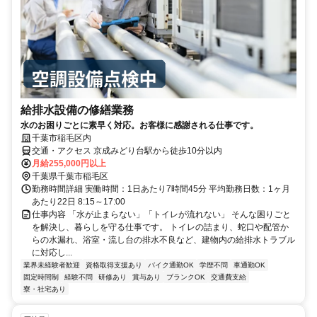
給排水設備の修繕業務
水のお困りごとに素早く対応。お客様に感謝される仕事です。
千葉市稲毛区内
交通・アクセス 京成みどり台駅から徒歩10分以内
月給255,000円以上
千葉県千葉市稲毛区
勤務時間詳細 実働時間：1日あたり7時間45分 平均勤務日数：1ヶ月
あたり22日 8:15～17:00
仕事内容 「水が止まらない」「トイレが流れない」 そんな困りごと
を解決し、暮らしを守る仕事です。 トイレの詰まり、蛇口や配管か
らの水漏れ、浴室・流し台の排水不良など、建物内の給排水トラブル
に対応し...
業界未経験者歓迎
資格取得支援あり
バイク通勤OK
学歴不問
車通勤OK
固定時間制
経験不問
研修あり
賞与あり
ブランクOK
交通費支給
寮・社宅あり