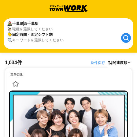
千葉県
西千葉駅
職種を選択してください
固定時間・固定シフト制
キーワードを選択してください
1,034件
条件保存
関連度順
業務委託