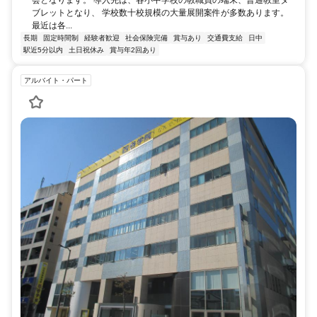
ブレットとなり、 学校数十校規模の大量展開案件が多数あります。
最近は各...
長期
固定時間制
経験者歓迎
社会保険完備
賞与あり
交通費支給
日中
駅近5分以内
土日祝休み
賞与年2回あり
アルバイト・パート