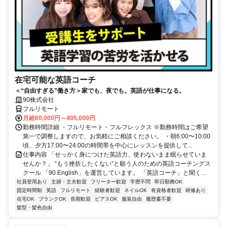
在宅可能な英語コーチ
＜“自由すぎる”働き方＞家でも、夜でも。英語が仕事になる。
90株式会社
フルリモート
月給60,000円～405,000円
勤務時間詳細 ・フルリモート・フルフレックス ※勤務時間はご希望
第一で調整しますので、お気軽にご相談ください。 ・朝6:00〜10:00
頃、夕方17:00〜24:00の時間帯を中心にレッスンを提供して...
仕事内容 「せっかく身につけた英語力、使わないまま眠らせていま
せんか？」 “もう挫折したくない”と願う人のための英語コーチングス
クール 「90 English」を運営しています。 「英語コーチ」と聞く...
社員登用あり
主婦・主夫歓迎
フリーター歓迎
学歴不問
即日勤務OK
固定時間制
英語
フルリモート
経験者歓迎
ネイルOK
有資格者歓迎
研修あり
在宅OK
ブランクOK
長期歓迎
ピアスOK
服装自由
履歴書不要
髪型・髪色自由