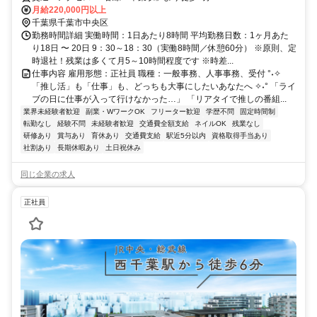
月給220,000円以上
千葉県千葉市中央区
勤務時間詳細 実働時間：1日あたり8時間 平均勤務日数：1ヶ月あた
り18日 〜 20日 9：30～18：30（実働8時間／休憩60分） ※原則、定
時退社！残業は多くて月5～10時間程度です ※時差...
仕事内容 雇用形態：正社員 職種：一般事務、人事事務、受付 °˖✧
「推し活」も「仕事」も、どっちも大事にしたいあなたへ ✧˖° 「ライ
ブの日に仕事が入って行けなかった…」 「リアタイで推しの番組...
業界未経験者歓迎
副業・WワークOK
フリーター歓迎
学歴不問
固定時間制
転勤なし
経験不問
未経験者歓迎
交通費全額支給
ネイルOK
残業なし
研修あり
賞与あり
育休あり
交通費支給
駅近5分以内
資格取得手当あり
社割あり
長期休暇あり
土日祝休み
同じ企業の求人
正社員