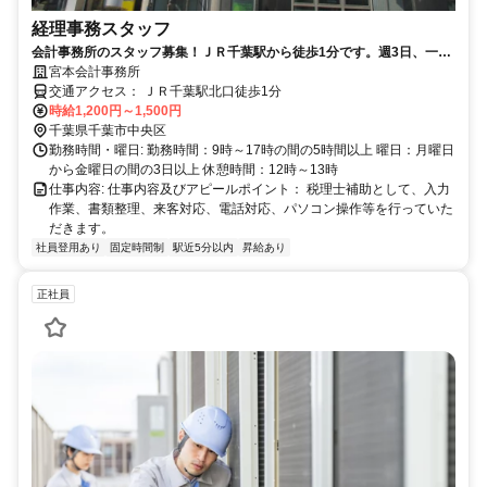
経理事務スタッフ
会計事務所のスタッフ募集！ＪＲ千葉駅から徒歩1分です。週3日、一日
5時間からは入れる方！
宮本会計事務所
交通アクセス： ＪＲ千葉駅北口徒歩1分
時給1,200円～1,500円
千葉県千葉市中央区
勤務時間・曜日: 勤務時間：9時～17時の間の5時間以上 曜日：月曜日
から金曜日の間の3日以上 休憩時間：12時～13時
仕事内容: 仕事内容及びアピールポイント： 税理士補助として、入力
作業、書類整理、来客対応、電話対応、パソコン操作等を行っていた
だきます。
社員登用あり
固定時間制
駅近5分以内
昇給あり
正社員