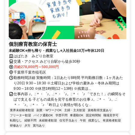
個別療育教室の保育士
未経験OK⭐持ち帰り・残業なし⭐入社祝金10万⭐年休120日
はばたき みどり台教室
交通・アクセス みどり台駅から徒歩30秒
月給278,000円～500,000円
千葉県千葉市稲毛区
勤務時間詳細 実働時間：1日あたり8時間 平均勤務日数：1ヶ月あた
り20日 9:30～18:30 ※土曜日および学校の夏休み・冬休み期間は
9:00～18:00 ※休憩1時間(12～13時) ※残業ほ...
仕事内容 ♪。.:＊・゜♪。.:＊・゜♪。.:＊・゜♪ 「できた！」の瞬間をそ
ばで支える 子どもの成長を見守る療育のお仕事 ♪。.:＊・゜♪。.:
＊・゜♪。.:＊・゜♪ 「昨日より表情が明るくな...
業界未経験者歓迎
副業・WワークOK
主婦・主夫歓迎
資格取得支援あり
フリーター歓迎
バイク通勤OK
学歴不問
車通勤OK
固定時間制
職場見学可
転勤なし
経験不問
未経験者歓迎
住宅手当あり
午前
残業なし
有資格者歓迎
研修あり
夕方
賞与あり