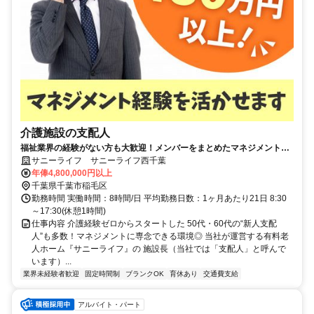
介護施設の支配人
福祉業界の経験がない方も大歓迎！メンバーをまとめたマネジメント経
験を介護施設で活かしませんか？
サニーライフ サニーライフ西千葉
年俸4,800,000円以上
千葉県千葉市稲毛区
勤務時間 実働時間：8時間/日 平均勤務日数：1ヶ月あたり21日 8:30
～17:30(休憩1時間)
仕事内容 介護経験ゼロからスタートした 50代・60代の“新人支配
人”も多数！マネジメントに専念できる環境◎ 当社が運営する有料老
人ホーム『サニーライフ』の 施設長（当社では「支配人」と呼んで
います）...
業界未経験者歓迎
固定時間制
ブランクOK
育休あり
交通費支給
アルバイト・パート