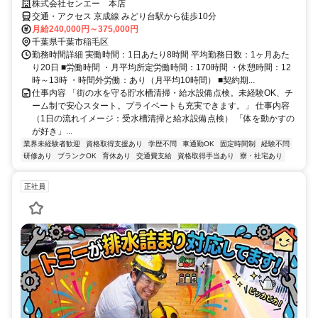
株式会社センエー 本店
交通・アクセス 京成線 みどり台駅から徒歩10分
月給240,000円～375,000円
千葉県千葉市稲毛区
勤務時間詳細 実働時間：1日あたり8時間 平均勤務日数：1ヶ月あた
り20日 ■労働時間 ・月平均所定労働時間：170時間 ・休憩時間：12
時～13時 ・時間外労働：あり（月平均10時間） ■契約期...
仕事内容 「街の水を守る貯水槽清掃・給水設備点検。未経験OK、チ
ーム制で安心スタート。プライベートも充実できます。」 仕事内容
（1日の流れイメージ：受水槽清掃と給水設備点検） 「体を動かすの
が好き」...
業界未経験者歓迎
資格取得支援あり
学歴不問
車通勤OK
固定時間制
経験不問
研修あり
ブランクOK
育休あり
交通費支給
資格取得手当あり
寮・社宅あり
正社員