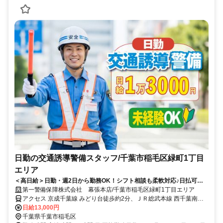
日勤の交通誘導警備スタッフ/千葉市稲毛区緑町1丁目
エリア
＜高日給＞日勤・週2日から勤務OK！シフト相談も柔軟対応♪日払可◎
未経験歓迎★
第一警備保障株式会社 幕張本店/千葉市稲毛区緑町1丁目エリア
アクセス 京成千葉線 みどり台徒歩約2分、ＪＲ総武本線 西千葉南口
徒歩約7分、京成千葉線 西登戸徒歩約12分 直行直帰OK＊交通費全額
日給13,000円
支給＊
千葉県千葉市稲毛区