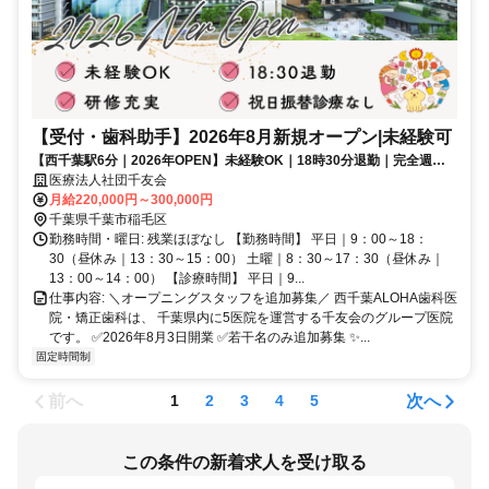
【受付・歯科助手】2026年8月新規オープン|未経験可
【西千葉駅6分｜2026年OPEN】未経験OK｜18時30分退勤｜完全週休2
日制｜福利厚生充実｜安心の大型医療法人
医療法人社団千友会
月給220,000円～300,000円
千葉県千葉市稲毛区
勤務時間・曜日: 残業ほぼなし 【勤務時間】 平日｜9：00～18：
30（昼休み｜13：30～15：00） 土曜｜8：30～17：30（昼休み｜
13：00～14：00） 【診療時間】 平日｜9...
仕事内容: ＼オープニングスタッフを追加募集／ 西千葉ALOHA歯科医
院・矯正歯科は、 千葉県内に5医院を運営する千友会のグループ医院
です。 ✅2026年8月3日開業 ✅若干名のみ追加募集 ✨...
固定時間制
前へ
次へ
1
2
3
4
5
この条件の新着求人を受け取る