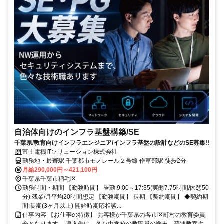
自治体向けのインフラ基盤構築/SE
千葉県/教育向けインフラエンジニア/インフラ基盤の設計などのSE募集!!
富士電機ITソリューション株式会社
勤務地・最寄駅 千葉都市モノレール２号線 作草部駅 徒歩2分
月給290,000円～421,100円
千葉県千葉市稲毛区
勤務時間・期間 【勤務時間】 昼勤 9:00～17:35(実働7.75時間/休憩50
分) 残業/月平均20時間想定 【勤務期間】 長期 【契約期間】 ◆契約期
間:長期(3ヶ月以上) 開始時期応相談...
仕事内容 【お仕事の特徴】 お客様が千葉県の各市区町村の教育委員
会となります。 導入先は、各小中学校の教職員の端末、普通教室タ