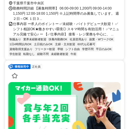
千葉県千葉市中央区
勤務時間詳細 【募集時間帯】 06:00-09:00 1,200円 09:00-14:00
1,150円 12:00-18:00 1,150円 ※上記時間帯のみ募集しています。 週
２日～OK １日３...
仕事内容 ー求人のポイントー ✅未経験・バイトデビュー大歓迎！ ✅
シフト相談OK★働きやすい環境◎ スキマ時間を有効活用！ ✅マニュ
アル完備で安心♪ ー 【✅仕事内容】 接客・レジ業務を中心に、 ...
制服あり
業界未経験者歓迎
扶養内勤務OK
社員登用あり
副業・WワークOK
1日4時間以内OK
土日祝のみOK
主婦・主夫歓迎
60代も応募可
資格取得支援あり
フリーター歓迎
早朝
シフト自由
学歴不問
平日のみOK
学生歓迎
転勤なし
経験不問
未経験者歓迎
午前
正社員