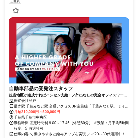
正社員
自動車部品の受発注スタッフ
担当地区が達成すればインセン支給！／外出なしの完全オフィスワーク
で物価手当や充実手当あり！／残業時間月平均5時間以下！
株式会社登戸
最寄駅 千葉みなと駅 交通アクセス JR京葉線「千葉みなと駅」より徒
歩約10分 ※【若葉営業所】でも同時募集中！ 住所：千葉県千葉市若
月給210,000円～500,000円
葉区小倉町1639-1 【若葉営業所】での勤務を希望される方も、 こち
千葉県千葉市中央区
らのページからそのままご応募いただけます。 面接時にご希望の勤
勤務時間 固定時間制 9:00～17:45（休憩60分） ※残業：月平均5時間
務地をお伝えください。
程度、定時退社可
仕事内容 ＼ 働きやすさと給与アップを実現 ／ ✅20～30代活躍中！