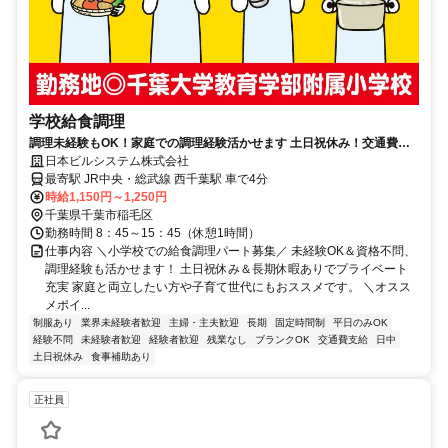
学校給食調理
調理未経験もOK！家庭での調理経験活かせます 土日祝休み！交通費支
給！嬉しい昼食補助あり
日本ビルシステム株式会社
最寄駅 JR中央・総武線 西千葉駅 車で4分
時給1,150円～1,250円
千葉県千葉市稲毛区
勤務時間 8：45～15：45（休憩1時間）
仕事内容 ＼小学校での給食調理パート募集／ 未経験OK＆資格不問、
調理経験も活かせます！ 土日祝休み＆長期休暇ありでプライベート
充実 家庭と両立したい方や子育て世代にもおススメです。 ＼オスス
メポイ...
制服あり
業界未経験者歓迎
主婦・主夫歓迎
長期
固定時間制
平日のみOK
経験不問
未経験者歓迎
経験者歓迎
残業なし
ブランクOK
交通費支給
日中
土日祝休み
食事補助あり
正社員