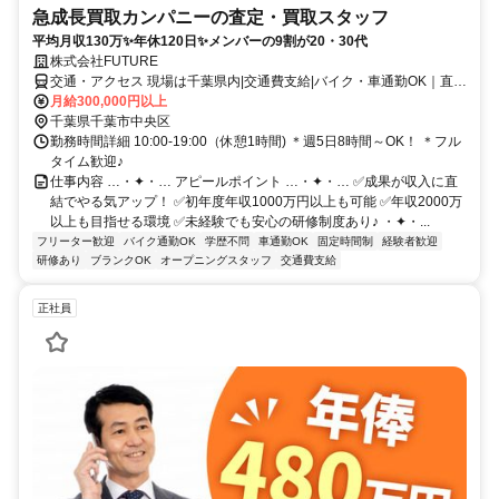
急成長買取カンパニーの査定・買取スタッフ
平均月収130万✨年休120日✨メンバーの9割が20・30代
株式会社FUTURE
交通・アクセス 現場は千葉県内|交通費支給|バイク・車通勤OK｜直行
直帰OK
月給300,000円以上
千葉県千葉市中央区
勤務時間詳細 10:00-19:00（休憩1時間) ＊週5日8時間～OK！ ＊フル
タイム歓迎♪
仕事内容 …・✦・… アピールポイント …・✦・… ✅成果が収入に直
結でやる気アップ！ ✅初年度年収1000万円以上も可能 ✅年収2000万
以上も目指せる環境 ✅未経験でも安心の研修制度あり♪ ・✦・...
フリーター歓迎
バイク通勤OK
学歴不問
車通勤OK
固定時間制
経験者歓迎
研修あり
ブランクOK
オープニングスタッフ
交通費支給
正社員