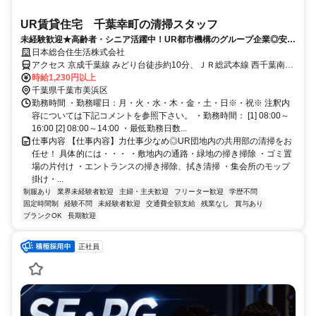
UR賃貸住宅 千葉幸町の清掃スタッフ
未経験歓迎★高齢者・シニア活躍中！UR都市機構のグループ企業◎安
定・安心！【みどり台駅／西登戸駅より徒歩◎】
日本総合住生活株式会社
アクセス 京成千葉線 みどり台徒歩約10分、ＪＲ総武本線 西千葉南口
徒歩約16分、京成千葉線 西登戸徒歩約16分
時給1,230円以上
千葉県千葉市美浜区
勤務時間 ・勤務曜日：月・火・水・木・金・土・日※・祝※ 注釈内
容については下記コメントを参照下さい。 ・勤務時間： [1] 08:00～
16:00 [2] 08:00～14:00 ・最低勤務日数...
仕事内容 【仕事内容】力仕事少なめ◎UR団地内の共用部の清掃をお
任せ！ 具体的には・・・ ・敷地内の通路・緑地の掃き掃除 ・ゴミ置
場の片付け ・エントランスの掃き掃除、拭き清掃 ・集会所のモップ
掛け・...
制服あり
業界未経験者歓迎
主婦・主夫歓迎
フリーター歓迎
学歴不問
固定時間制
経験不問
未経験者歓迎
交通費全額支給
残業なし
賞与あり
ブランクOK
長期歓迎
正社員