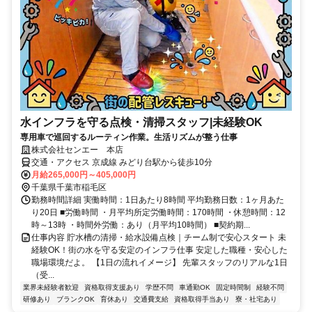
水インフラを守る点検・清掃スタッフ|未経験OK
専用車で巡回するルーティン作業。生活リズムが整う仕事
株式会社センエー 本店
交通・アクセス 京成線 みどり台駅から徒歩10分
月給265,000円～405,000円
千葉県千葉市稲毛区
勤務時間詳細 実働時間：1日あたり8時間 平均勤務日数：1ヶ月あた
り20日 ■労働時間 ・月平均所定労働時間：170時間 ・休憩時間：12
時～13時 ・時間外労働：あり（月平均10時間） ■契約期...
仕事内容 貯水槽の清掃・給水設備点検｜チーム制で安心スタート 未
経験OK！街の水を守る安定のインフラ仕事 安定した職種・安心した
職場環境だよ。 【1日の流れイメージ】 先輩スタッフのリアルな1日
（受...
業界未経験者歓迎
資格取得支援あり
学歴不問
車通勤OK
固定時間制
経験不問
研修あり
ブランクOK
育休あり
交通費支給
資格取得手当あり
寮・社宅あり