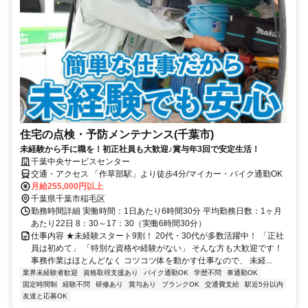
住宅の点検・予防メンテナンス(千葉市)
未経験から手に職を！初正社員も大歓迎♪賞与年3回で安定生活！
千葉中央サービスセンター
交通・アクセス 「作草部駅」より徒歩4分/マイカー・バイク通勤OK
月給255,000円以上
千葉県千葉市稲毛区
勤務時間詳細 実働時間：1日あたり6時間30分 平均勤務日数：1ヶ月
あたり22日 8：30～17：30（実働6時間30分）
仕事内容 ★未経験スタート9割！ 20代・30代が多数活躍中！ 「正社
員は初めて」 「特別な資格や経験がない」 そんな方も大歓迎です！
事務作業はほとんどなく コツコツ体を動かす仕事なので、 未経...
業界未経験者歓迎
資格取得支援あり
バイク通勤OK
学歴不問
車通勤OK
固定時間制
経験不問
研修あり
賞与あり
ブランクOK
交通費支給
駅近5分以内
友達と応募OK