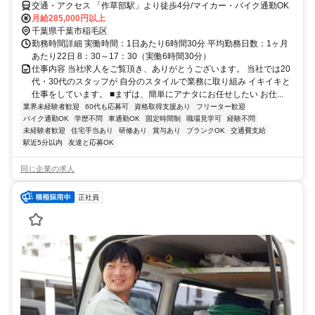
交通・アクセス 「作草部駅」より徒歩4分/マイカー・バイク通勤OK
月給285,000円以上
千葉県千葉市稲毛区
勤務時間詳細 実働時間：1日あたり6時間30分 平均勤務日数：1ヶ月
あたり22日 8：30～17：30（実働6時間30分）
仕事内容 当社求人をご覧頂き、ありがとうございます。 当社では20
代・30代のスタッフが 自分のスタイルで業務に取り組み イキイキと
仕事をしています。 ■まずは、簡単にアナタにお任せしたい お仕...
業界未経験者歓迎
60代も応募可
資格取得支援あり
フリーター歓迎
バイク通勤OK
学歴不問
車通勤OK
固定時間制
職場見学可
経験不問
未経験者歓迎
住宅手当あり
研修あり
賞与あり
ブランクOK
交通費支給
駅近5分以内
友達と応募OK
同じ企業の求人
正社員