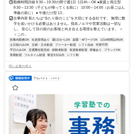
勤務時間詳細 9:30～19:30の間で週1日･1日4h～OK ●家庭と両立型
9:30～13:30（子どもが帰ってくる前に） 10:00～14:00（お昼ごはん
準備の前に） ● 午後だけ型 13...
仕事内容 私たちは“当たり前のこと”を大切にする会社です。 無理に数
字を追いかける必要はありません。指名ノルマや営業活動は一切な
し。 安心して目の前のお客様と向き合える環境を整えています。 ＜
＜この...
扶養内勤務OK
社員登用あり
週1日からOK
副業・WワークOK
1日4時間以内OK
土日祝のみOK
主婦・主夫歓迎
フリーター歓迎
シフト自由
学歴不問
平日のみOK
交通費全額支給
経験者歓迎
有資格者歓迎
研修あり
ブランクOK
長期歓迎
フルタイム歓迎
駅近5分以内
シフト制
同じ企業の求人
アルバイト・パート