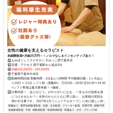
女性の健康を支えるセラピスト
未経験歓迎×月給25万円～！ノルマなし＆インセンティブあり！
もみほぐしリラクサロン すみっこ西千葉本店
交通・アクセス 西千葉駅から徒歩3分
月給250,000円～350,000円
千葉県千葉市中央区
勤務時間詳細 実働時間：1日あたり8時間 平均勤務日数：1ヶ月あた
り19日 〜 21日 シフト制（実働8h） ①10:00～19:00 ②10:30〜19:30
⭐シフト希望は最大限考慮！ ⭐施術...
仕事内容 ✨「ありがとう」がやりがいになる、 一生ものの技術を身
につけませんか？✨ 女性のからだと心に寄り添い、 お客様の笑顔を
増やす仕事です。 2027年1月リニューアルオープン に向け新しい仲...
制服あり
業界未経験者歓迎
主婦・主夫歓迎
フリーター歓迎
学歴不問
経験不問
未経験者歓迎
午前
経験者歓迎
有資格者歓迎
研修あり
夕方
ブランクOK