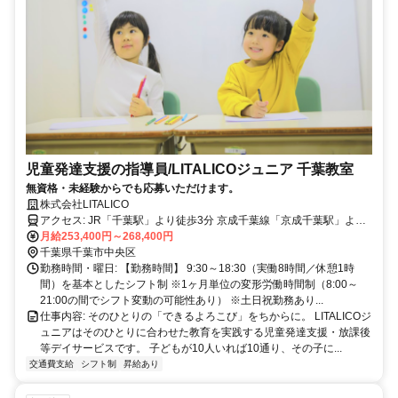
児童発達支援の指導員/LITALICOジュニア 千葉教室
無資格・未経験からでも応募いただけます。
株式会社LITALICO
アクセス: JR「千葉駅」より徒歩3分 京成千葉線「京成千葉駅」より
徒歩7分
月給253,400円～268,400円
千葉県千葉市中央区
勤務時間・曜日: 【勤務時間】 9:30～18:30（実働8時間／休憩1時
間）を基本としたシフト制 ※1ヶ月単位の変形労働時間制（8:00～
21:00の間でシフト変動の可能性あり） ※土日祝勤務あり...
仕事内容: そのひとりの「できるよろこび」をちからに。 LITALICOジ
ュニアはそのひとりに合わせた教育を実践する児童発達支援・放課後
等デイサービスです。 子どもが10人いれば10通り、その子に...
交通費支給
シフト制
昇給あり