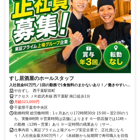
すし居酒屋のホールスタッフ
入社祝金60万円／1回の勤務で1食無料のまかないあり！／働きやすい環
境づくりに力を入れています◎
や台ずし 西千葉駅前町
アクセス ＪＲ総武本線 西千葉駅 南口徒歩1分
月給323,000円
千葉県千葉市中央区
勤務時間 総労働時間：1ヶ月あたり172時間30分 15:00～翌2:00のう
ち、実働8時間 ※営業時間は店舗によります ※一部店舗では11時～
の勤務（12時～営業）あり ※一定時間の残業あり（サー...
仕事内容 ＼東証プライム上場グループ安定企業で、正社員になろ
う！入社祝金最大60万円！／ 《未経験から短期間で寿司職人を目指