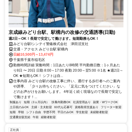
京成線みどり台駅、駅構内の改修の交通誘導(日勤)
週2日～OK！長期で安定して働けます。短期勤務もOK！
みどり台駅/シンテイ警備株式会社 津田沼支社
交通・アクセス みどり台駅 駅構内
日給10,500円～13,474円
千葉県千葉市稲毛区
勤務時間詳細 実働時間：1日あたり8時間 平均勤務日数：1ヶ月あた
り8日 〜 20日 日勤 8:00～17:00 夜勤 20:00～翌5:00 ※1名 ★週2日～
OK ★短期もOK！ シフトは自...
仕事内容 みどり台駅の改修工事に伴い、通行する歩行者へのご案内
や誘導、 「少々お待ちください」「足元に気をつけてください」な
どのお声がけをお願いします。 4年近く続く現場なので長期で安定し
て働けます！...
制服あり
短期（3ヵ月以内）
扶養内勤務OK
社員登用あり
副業・WワークOK
土日祝のみOK
主婦・主夫歓迎
60代も応募可
資格取得支援あり
フリーター歓迎
短期
早朝
シフト自由
学歴不問
平日のみOK
学生歓迎
未経験者歓迎
交通費全額支給
午前
経験者歓迎
正社員