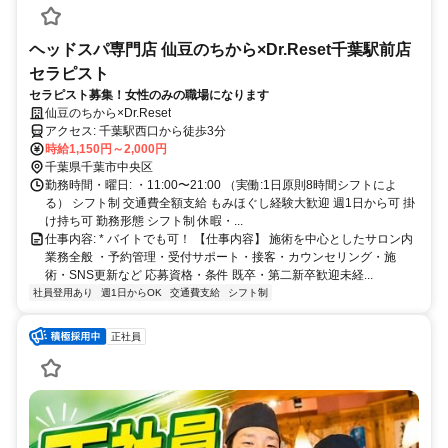
ヘッドスパ専門店 仙豆のちから×Dr.Reset千葉駅前店
セラピスト
セラピスト募集！女性のみの職場になります
仙豆のちから×Dr.Reset
アクセス: 千葉駅西口から徒歩3分
時給1,150円～2,000円
千葉県千葉市中央区
勤務時間・曜日: ・11:00〜21:00 （実働:1日原則8時間シフトによ
る） シフト制 交通費全額支給 もみほぐし経験大歓迎 週1日から可 掛
け持ち可 勤務形態 シフト制 休暇・...
仕事内容: * バイトでも可！ 【仕事内容】 施術を中心としたサロン内
業務全般 ・予約管理・受付サポート・接客・カウンセリング・施
術・SNS更新など 応募資格・条件 既卒・第二新卒歓迎未経...
社員登用あり
週1日からOK
交通費支給
シフト制
正社員