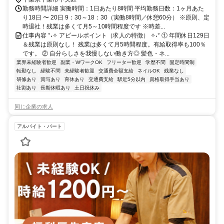
勤務時間詳細 実働時間：1日あたり8時間 平均勤務日数：1ヶ月あた
り18日 〜 20日 9：30～18：30（実働8時間／休憩60分） ※原則、定
時退社！残業は多くて月5～10時間程度です ※時差...
仕事内容 °˖✧ アピールポイント（求人の特徴） ✧˖° ① 年間休日129日
＆残業は原則なし！ 残業は多くて月5時間程度。有給取得率も100％
です。 ② 自分らしさを我慢しない働き方◎ 髪色・ネ...
業界未経験者歓迎
副業・WワークOK
フリーター歓迎
学歴不問
固定時間制
転勤なし
経験不問
未経験者歓迎
交通費全額支給
ネイルOK
残業なし
研修あり
賞与あり
育休あり
交通費支給
駅近5分以内
資格取得手当あり
社割あり
長期休暇あり
土日祝休み
同じ企業の求人
アルバイト・パート