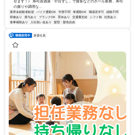
せます！》 寿司居酒屋「や台ずし」で接客などのホール業務、寿司
の握りや調理な...
業界未経験者歓迎
バイク通勤OK
学歴不問
車通勤OK
職場見学可
経験不問
研修あり
賞与あり
ブランクOK
育休あり
交通費支給
シフト制
社割あり
食事補助あり
入社祝い金あり
髪型・髪色自由
派遣社員