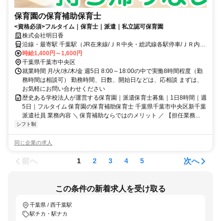
保育園の保育補助保育士
<資格必須>フルタイム｜保育士｜派遣｜私立認可保育園
株式会社明日香
沿線・最寄駅 千葉駅（JR在来線/ＪＲ中央・総武線各駅停車/ＪＲ内房
線/ＪＲ外房線/ＪＲ成田線(千葉－銚子)/ＪＲ総武線快速）より徒歩1分
時給1,400円～1,600円
千葉駅（千葉都市モノレール１号線/千葉都市モノレール２号線）よ
千葉県千葉市中央区
り徒歩1分京成千葉駅（京成千葉線）より徒歩3分
就業時間 月/火/水/木/金 週5日 8:00～18:00の中で実働8時間程度（勤
務時間は相談可） 勤務時間、日数、開始日などは、応相談 まずは、
お気軽にお問い合わせください
歴史ある学校法人が運営する保育園｜派遣保育士募集｜1日8時間｜週
5日｜フルタイム 保育園の保育補助保育士 千葉県千葉市中央区新千葉
派遣社員 業務内容 ＼ 保育補助ならではのメリット ／ 【担任業務...
シフト制
同じ企業の求人
前へ
次へ
1
2
3
4
5
この条件の新着求人を受け取る
千葉県 / 西千葉駅
駅チカ・駅ナカ