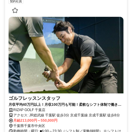
契約社員
ゴルフレッスンスタッフ
月収平均40万円以上！月収100万円も可能！柔軟なシフト体制で働きや
すさ◎充実の研修で未経験からでも始められるゴルフインストラクタ
RIZAP GOLF 千葉店
ー！！
アクセス: JR総武線 千葉駅 徒歩3分 京成千葉線 京成千葉駅 徒歩8分
月給213,000円～550,000円
千葉県千葉市中央区
勤務時間・曜日: ■6:00～23:30（シフト制／実働8時間） ※シフトは