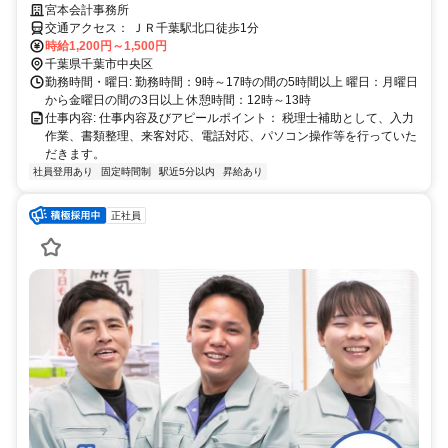
5時間からは入れる方！
宮本会計事務所
交通アクセス： ＪＲ千葉駅北口徒歩1分
時給1,200円～1,500円
千葉県千葉市中央区
勤務時間・曜日: 勤務時間：9時～17時の間の5時間以上 曜日：月曜日
から金曜日の間の3日以上 休憩時間：12時～13時
仕事内容: 仕事内容及びアピールポイント： 税理士補助として、入力
作業、書類整理、来客対応、電話対応、パソコン操作等を行っていた
だきます。
社員登用あり
固定時間制
駅近5分以内
昇給あり
正社員