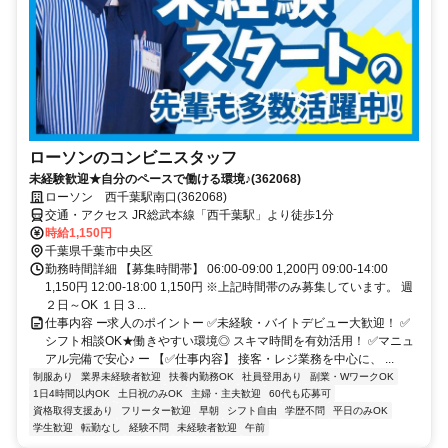
ローソンのコンビニスタッフ
未経験歓迎★自分のペースで働ける環境♪(362068)
ローソン 西千葉駅南口(362068)
交通・アクセス JR総武本線「西千葉駅」より徒歩1分
時給1,150円
千葉県千葉市中央区
勤務時間詳細 【募集時間帯】 06:00-09:00 1,200円 09:00-14:00
1,150円 12:00-18:00 1,150円 ※上記時間帯のみ募集しています。 週
２日～OK １日３...
仕事内容 ー求人のポイントー ✅未経験・バイトデビュー大歓迎！ ✅
シフト相談OK★働きやすい環境◎ スキマ時間を有効活用！ ✅マニュ
アル完備で安心♪ ー 【✅仕事内容】 接客・レジ業務を中心に、 ...
制服あり
業界未経験者歓迎
扶養内勤務OK
社員登用あり
副業・WワークOK
1日4時間以内OK
土日祝のみOK
主婦・主夫歓迎
60代も応募可
資格取得支援あり
フリーター歓迎
早朝
シフト自由
学歴不問
平日のみOK
学生歓迎
転勤なし
経験不問
未経験者歓迎
午前