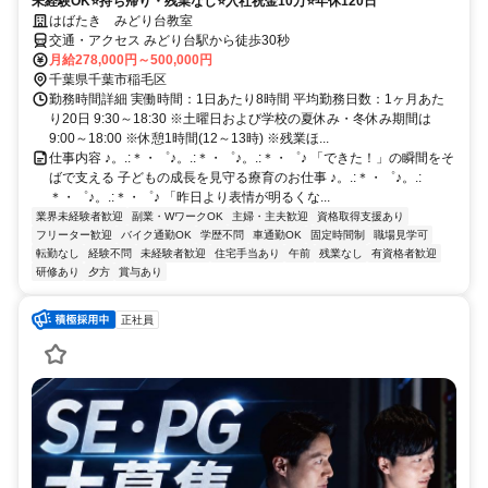
未経験OK⭐持ち帰り・残業なし⭐入社祝金10万⭐年休120日
はばたき みどり台教室
交通・アクセス みどり台駅から徒歩30秒
月給278,000円～500,000円
千葉県千葉市稲毛区
勤務時間詳細 実働時間：1日あたり8時間 平均勤務日数：1ヶ月あた
り20日 9:30～18:30 ※土曜日および学校の夏休み・冬休み期間は
9:00～18:00 ※休憩1時間(12～13時) ※残業ほ...
仕事内容 ♪。.:＊・゜♪。.:＊・゜♪。.:＊・゜♪ 「できた！」の瞬間をそ
ばで支える 子どもの成長を見守る療育のお仕事 ♪。.:＊・゜♪。.:
＊・゜♪。.:＊・゜♪ 「昨日より表情が明るくな...
業界未経験者歓迎
副業・WワークOK
主婦・主夫歓迎
資格取得支援あり
フリーター歓迎
バイク通勤OK
学歴不問
車通勤OK
固定時間制
職場見学可
転勤なし
経験不問
未経験者歓迎
住宅手当あり
午前
残業なし
有資格者歓迎
研修あり
夕方
賞与あり
正社員