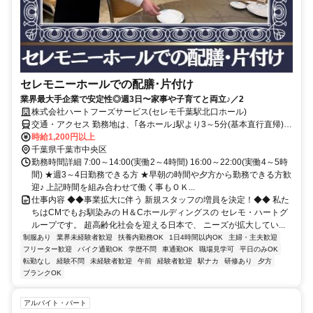
セレモニーホールでの配膳･片付け
業界最大手企業で安定性◎週3日〜家事や子育てと両立♪／2
株式会社ハートフーズサービス(セレモ千葉駅北口ホール)
交通・アクセス 勤務地は、｢各ホール｣駅より3～5分(基本直行直帰)の
駅近現場多数
時給1,200円以上
千葉県千葉市中央区
勤務時間詳細 7:00～14:00(実働2～4時間) 16:00～22:00(実働4～5時
間) ★週3～4日勤務できる方 ★早朝の時間や夕方から勤務できる方歓
迎♪ 上記時間を組み合わせて働く事もＯＫ...
仕事内容 ◆◆事業拡大に伴う 新規スタッフの増員を決定！◆◆ 私た
ちはCMでもお馴染みの H＆Cホールディングスの セレモ・ハートグ
ループです。 超高齢化社会を迎える日本で、 ニーズが拡大してい...
制服あり
業界未経験者歓迎
扶養内勤務OK
1日4時間以内OK
主婦・主夫歓迎
フリーター歓迎
バイク通勤OK
学歴不問
車通勤OK
職場見学可
平日のみOK
転勤なし
経験不問
未経験者歓迎
午前
経験者歓迎
駅ナカ
研修あり
夕方
ブランクOK
アルバイト・パート