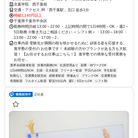
京葉学院 西千葉校
交通・アクセス JR「西千葉駅」北口 徒歩1分
時給1,140円以上
千葉県千葉市中央区
勤務時間詳細 13:00～22:00 ・上記時間の間で1日4時間～OK ・週2～
5日勤務 ※働き方はご相談ください ＜シフト例＞ ・13:00～18:00 ・
13:00～22:00 ・17:00～2...
仕事内容 受験生が満開の桜を咲かせるために 頑張る姿を応援する、
進学塾の受付の お仕事です！ 未経験の方やブランクがある方も大歓
迎！ 【お任せするお仕事はこちら！】 進学塾での簡単な受付業務を
お任せ...
業界未経験者歓迎
扶養内勤務OK
社員登用あり
副業・WワークOK
1日4時間以内OK
主婦・主夫歓迎
フリーター歓迎
平日のみOK
学生歓迎
転勤なし
交通費全額支給
経験者歓迎
研修あり
ブランクOK
交通費支給
長期歓迎
フルタイム歓迎
駅近5分以内
週2・3日からOK
シフト制
正社員