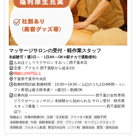
マッサージサロンの受付・軽作業スタッフ
未経験可！週3日～・1日4H～OK✨駅チカで通勤便利♪
もみほぐしリラクサロン すみっこ西千葉本店
交通・アクセス 西千葉駅から徒歩3分
時給1,200円以上
千葉県千葉市中央区
勤務時間詳細 勤務時間：10:00〜19:00 ✅上記のうち1日4時間～ ⭐シ
フト希望は最大限考慮！ ⭐週3日～勤務OK
仕事内容 ━━━━━━━━━━━━━━━━━━ 西千葉の女性専用
リラクゼーションサロン 未経験から始められる サロン受付・軽作業
スタッフ募集！ ━━━━━━━━━━━━━━━━━━ 西千葉駅周
辺で、...
制服あり
扶養内勤務OK
主婦・主夫歓迎
フリーター歓迎
経験不問
未経験者歓迎
午前
経験者歓迎
夕方
ブランクOK
オープニングスタッフ
長期歓迎
フルタイム歓迎
駅近5分以内
シフト制
服装自由
髪型・髪色自由