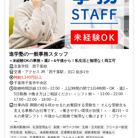
進学塾の一般事務スタッフ
＜未経験OKの事務＞週2～&午後から！私生活と無理なく両立可
京葉学院 西千葉校
交通・アクセス JR「西千葉駅」北口 徒歩1分
時給1,140円以上
千葉県千葉市中央区
勤務時間詳細 13:00～22:00 ・上記時間の間で1日4時間～OK ・週2～
5日勤務 ※働き方はご相談ください ＜シフト例＞ ・13:00～22:00 ・
17:00～22:00 ・18:00～2...
仕事内容 満開の桜を咲かせるため奮闘する受験生！ そんな受験生を
支える事務のお仕事です。 ＜働きやすい環境が自慢！＞ ・週2日～Ｏ
Ｋの希望シフト！ 午後からの勤務で無理なく働けます！ ・プライベ
ー...
扶養内勤務OK
社員登用あり
副業・WワークOK
主婦・主夫歓迎
フリーター歓迎
学生歓迎
転勤なし
未経験者歓迎
交通費全額支給
経験者歓迎
研修あり
ブランクOK
交通費支給
長期歓迎
フルタイム歓迎
駅近5分以内