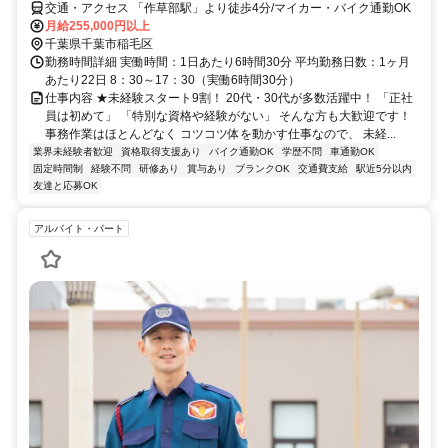
交通・アクセス 「作草部駅」より徒歩4分/マイカー・バイク通勤OK
月給255,000円以上
千葉県千葉市稲毛区
勤務時間詳細 実働時間：1日あたり6時間30分 平均勤務日数：1ヶ月
あたり22日 8：30～17：30（実働6時間30分）
仕事内容 ★未経験スタート9割！ 20代・30代が多数活躍中！ 「正社
員は初めて」 「特別な資格や経験がない」 そんな方も大歓迎です！
事務作業はほとんどなく コツコツ体を動かす仕事なので、 未経...
業界未経験者歓迎
資格取得支援あり
バイク通勤OK
学歴不問
車通勤OK
固定時間制
経験不問
研修あり
賞与あり
ブランクOK
交通費支給
駅近5分以内
友達と応募OK
アルバイト・パート