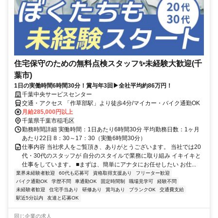
住宅保守のための無料点検スタッフ✨未経験大歓迎(千
葉市)
1日の実働時間6時間30分！賞与年3回▶全社平均約86万円！
千葉中央サービスセンター
交通・アクセス 「作草部駅」より徒歩4分/マイカー・バイク通勤OK
月給285,000円以上
千葉県千葉市稲毛区
勤務時間詳細 実働時間：1日あたり6時間30分 平均勤務日数：1ヶ月
あたり22日 8：30～17：30（実働6時間30分）
仕事内容 当社求人をご覧頂き、ありがとうございます。 当社では20
代・30代のスタッフが 自分のスタイルで業務に取り組み イキイキと
仕事をしています。 ■まずは、簡単にアナタにお任せしたい お仕...
業界未経験者歓迎
60代も応募可
資格取得支援あり
フリーター歓迎
バイク通勤OK
学歴不問
車通勤OK
固定時間制
職場見学可
経験不問
未経験者歓迎
住宅手当あり
研修あり
賞与あり
ブランクOK
交通費支給
駅近5分以内
友達と応募OK
同じ企業の求人