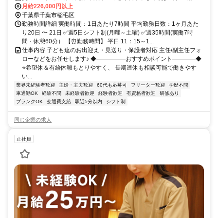
線『西千葉駅』より徒歩10分
月給226,000円以上
千葉県千葉市稲毛区
勤務時間詳細 実働時間：1日あたり7時間 平均勤務日数：1ヶ月あた
り20日 〜 21日 ✅週5日シフト制(月曜～土曜) ✅週35時間(実働7時
間・休憩60分） 【⏰勤務時間】 平日 11：15～1...
仕事内容 子ども達のお出迎え・見送り・保護者対応 主任/副主任フォ
ローなどをお任せします♪ ◆―――――おすすめポイント――――◆
⭐希望休＆有給休暇もとりやすく、 長期連休も相談可能で働きやす
い...
業界未経験者歓迎
主婦・主夫歓迎
60代も応募可
フリーター歓迎
学歴不問
車通勤OK
経験不問
未経験者歓迎
経験者歓迎
有資格者歓迎
研修あり
ブランクOK
交通費支給
駅近5分以内
シフト制
同じ企業の求人
正社員