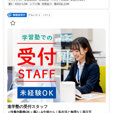
週2・3日からOK
シフト制
社割あり
週4日以上OK
アルバイト・パート
進学塾の受付スタッフ
＜扶養内勤務OK＞週2～&午後から！私生活と無理なく両立可