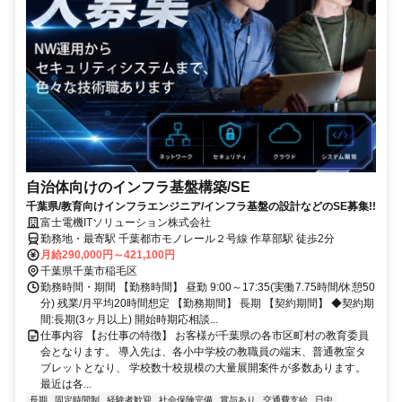
自治体向けのインフラ基盤構築/SE
千葉県/教育向けインフラエンジニア/インフラ基盤の設計などのSE募集!!
富士電機ITソリューション株式会社
勤務地・最寄駅 千葉都市モノレール２号線 作草部駅 徒歩2分
月給290,000円～421,100円
千葉県千葉市稲毛区
勤務時間・期間 【勤務時間】 昼勤 9:00～17:35(実働7.75時間/休憩50
分) 残業/月平均20時間想定 【勤務期間】 長期 【契約期間】 ◆契約期
間:長期(3ヶ月以上) 開始時期応相談...
仕事内容 【お仕事の特徴】 お客様が千葉県の各市区町村の教育委員
会となります。 導入先は、各小中学校の教職員の端末、普通教室タ
ブレットとなり、 学校数十校規模の大量展開案件が多数あります。
最近は各...
長期
固定時間制
経験者歓迎
社会保険完備
賞与あり
交通費支給
日中