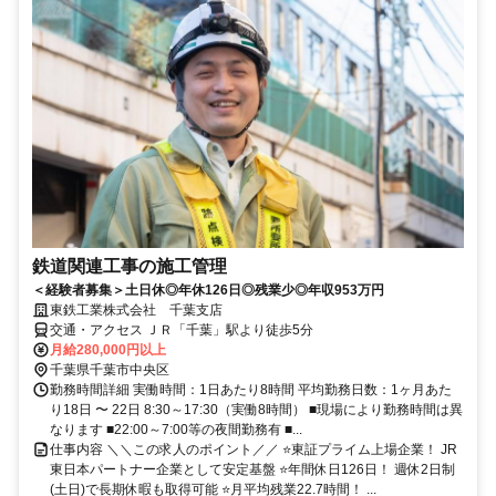
鉄道関連工事の施工管理
＜経験者募集＞土日休◎年休126日◎残業少◎年収953万円
東鉄工業株式会社 千葉支店
交通・アクセス ＪＲ「千葉」駅より徒歩5分
月給280,000円以上
千葉県千葉市中央区
勤務時間詳細 実働時間：1日あたり8時間 平均勤務日数：1ヶ月あた
り18日 〜 22日 8:30～17:30（実働8時間） ■現場により勤務時間は異
なります ■22:00～7:00等の夜間勤務有 ■...
仕事内容 ＼＼この求人のポイント／／ ⭐東証プライム上場企業！ JR
東日本パートナー企業として安定基盤 ⭐年間休日126日！ 週休2日制
(土日)で長期休暇も取得可能 ⭐月平均残業22.7時間！ ...