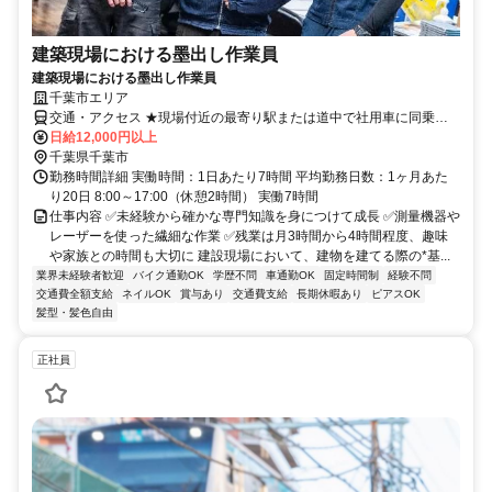
建築現場における墨出し作業員
建築現場における墨出し作業員
千葉市エリア
交通・アクセス ★現場付近の最寄り駅または道中で社用車に同乗す
る形となります。
日給12,000円以上
千葉県千葉市
勤務時間詳細 実働時間：1日あたり7時間 平均勤務日数：1ヶ月あた
り20日 8:00～17:00（休憩2時間） 実働7時間
仕事内容 ✅️未経験から確かな専門知識を身につけて成長 ✅️測量機器や
レーザーを使った繊細な作業 ✅️残業は月3時間から4時間程度、趣味
や家族との時間も大切に 建設現場において、建物を建てる際の*基...
業界未経験者歓迎
バイク通勤OK
学歴不問
車通勤OK
固定時間制
経験不問
交通費全額支給
ネイルOK
賞与あり
交通費支給
長期休暇あり
ピアスOK
髪型・髪色自由
正社員