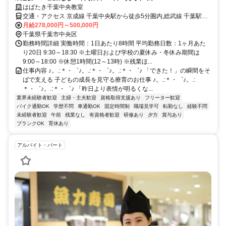
はばたき千葉中央教室
交通・アクセス 京成線 千葉中央駅から徒歩5分圏内,総武線 千葉駅か
ら徒歩7分
月給278,000円～500,000円
千葉県千葉市中央区
勤務時間詳細 実働時間：1日あたり8時間 平均勤務日数：1ヶ月あた
り20日 9:30～18:30 ※土曜日および学校の夏休み・冬休み期間は
9:00～18:00 ※休憩1時間(12～13時) ※残業ほ...
仕事内容 ♪。.:＊・゜♪。.:＊・゜♪。.:＊・゜♪ 「できた！」の瞬間をそ
ばで支える 子どもの成長を見守る療育のお仕事 ♪。.:＊・゜♪。.:
＊・゜♪。.:＊・゜♪ 「昨日より表情が明るくな...
業界未経験者歓迎
主婦・主夫歓迎
資格取得支援あり
フリーター歓迎
バイク通勤OK
学歴不問
車通勤OK
固定時間制
職場見学可
転勤なし
経験不問
未経験者歓迎
午前
残業なし
有資格者歓迎
研修あり
夕方
賞与あり
ブランクOK
育休あり
アルバイト・パート