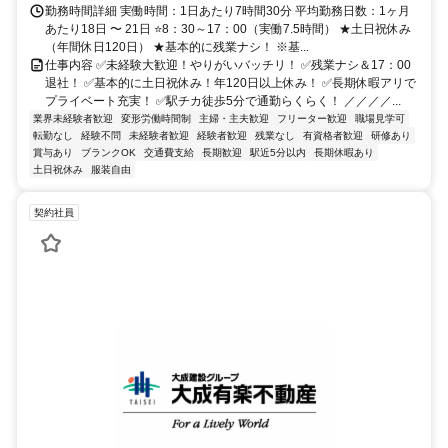
勤務時間詳細 実働時間：1日あたり7時間30分 平均勤務日数：1ヶ月
あたり18日 〜 21日 ⭐8：30～17：00（実働7.5時間） ★土日祝休み
（年間休日120日） ★基本的に残業ナシ！ ※基...
仕事内容 ✅未経験大歓迎！やりがいバッチリ！ ✅残業ナシ＆17：00
退社！ ✅基本的に土日祝休み！年120日以上休み！ ✅長期休暇アリで
プライベート充実！ ✅駅チカ徒歩5分で通勤らくらく！ ／／／／...
業界未経験者歓迎
変形労働時間制
主婦・主夫歓迎
フリーター歓迎
職場見学可
転勤なし
経験不問
未経験者歓迎
経験者歓迎
残業なし
有資格者歓迎
研修あり
賞与あり
ブランクOK
交通費支給
長期歓迎
駅近5分以内
長期休暇あり
土日祝休み
服装自由
契約社員