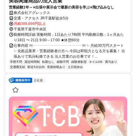
美容関連商品の法人営業
営業経験1年～⭐出張や展示会で最新の美容を学ぶ⭐飛び込みなし
株式会社アグレックス
交通・アクセス JR千葉駅徒歩5分
月給300,000円以上
千葉県千葉市中央区
勤務時間詳細 実働時間：1日あたり7時間 平均勤務日数：1ヶ月あた
り18日 〜 21日 9:00～17:00 ★休憩60分
仕事内容 ୨୧ ┈┈┈┈┈┈┈┈┈┈┈┈┈ ୨୧ ✨ 月給30万円スタート
✨ 化粧品業界・営業経験者の方へ 今回は即戦力となる方を募集！ 出
張ありで気分転換できる 法人営業のお仕事です！...
学歴不問
固定時間制
転勤なし
経験不問
経験者歓迎
ネイルOK
賞与あり
交通費支給
駅近5分以内
長期休暇あり
土日祝休み
正社員