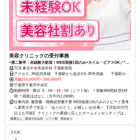
美容クリニックの受付事務
<第二新卒・未経験大歓迎！WEB面接1回のみ>ネイル・ピアスOK／*残
業月平均3.2h*美容社割あり／20・30代女性活躍中／千葉駅から徒歩2分
TCB 東京中央美容外科 千葉駅前院
アクセス: JR総武本線 千葉駅から徒歩2分 JR外房線 千葉駅から
徒歩2分 JR内房線 千葉駅から徒歩2分 JR京葉線 千葉駅から徒
月給250,000円～300,000円
歩2分 JR成田線 千葉駅から徒歩2分 京成電鉄 京成千葉駅から徒歩
千葉県千葉市中央区
4分
勤務時間・曜日: 9：00～19：00（シフト制） ＊実働8時間/休憩1時
間 ＊残業ほぼなし（月平均3.2時間）
仕事内容: 履歴書・職務経歴書不要 WEB面接1回のみのスピード選考
＼業界大手で安定！「ありがとう」が嬉しいお仕事／ 【月収30万円
以上も可能】 クリニックの業績に応じたチームインセンティブは...
残業なし
駅近5分以内
シフト制
昇給あり
正社員