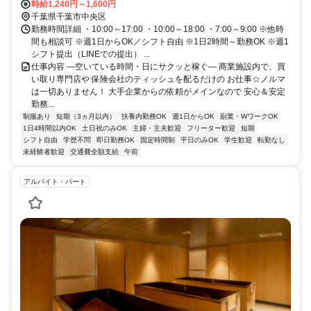
ス可／駅近5分以内 ※直行直帰OK
時給1,240円～1,600円
千葉県千葉市中央区
勤務時間詳細 ・10:00～17:00 ・10:00～18:00 ・7:00～9:00 ※他時
間も相談可 ※週1日からOK／シフト自由 ※1日2時間～勤務OK ※週1
シフト提出（LINEでの提出） ...
仕事内容 ―空いている時間・日にサクッと稼ぐ― 商業施設内で、買
い取り専門店や 保険会社のティッシュを配るだけの お仕事☆ノルマ
は一切ありません！ 大手企業からの依頼がメインなので 安心＆安定
勤務...
制服あり
短期（3ヵ月以内）
扶養内勤務OK
週1日からOK
副業・WワークOK
1日4時間以内OK
土日祝のみOK
主婦・主夫歓迎
フリーター歓迎
短期
シフト自由
学歴不問
即日勤務OK
固定時間制
平日のみOK
学生歓迎
転勤なし
未経験者歓迎
交通費全額支給
午前
アルバイト・パート