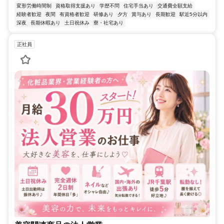
変形労働時間制
資格取得支援あり
学歴不問
住宅手当あり
交通費全額支給
経験者歓迎
夜間
有資格者歓迎
研修あり
夕方
賞与あり
長期歓迎
駅近5分以内
深夜
長期休暇あり
土日祝休み
寮・社宅あり
正社員