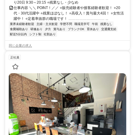
り20日 9:30～20:15 ⭐残業なし・少なめ
仕事内容 ＼＼ POINT！／／ ⭐販売経験者や接客経験者歓迎！ ⭐20
代・30代活躍中 ⭐残業ほぼなし！ ⭐高収入！賞与最大4回！ ⭐女性活
躍中！ ⭐定着率抜群の職場です！ ………………………… ...
業界未経験者歓迎
主婦・主夫歓迎
学歴不問
職場見学可
午前
残業なし
食費補助あり
研修あり
夕方
賞与あり
ブランクOK
育休あり
交通費支給
駅近5分以内
シフト制
社割あり
同じ企業の求人
正社員