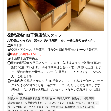
発酵温浴nifu千葉店舗スタッフ
お客様にとっての「ほっとできる場所」を、一緒に作りませんか。
nifu千葉
交通・アクセス 「千葉駅」徒歩5分 都市千葉モノレール「榮町駅」徒
歩3分
時給1,250円～1,500円
千葉県千葉市中央区
勤務時間詳細 今回再スタートに向け、入社後スタッフ全員の研修の
期間を設けています。 研修期間中はなるべく前日勤務いただけます
と、業務の流れや接客をスムーズに習得していただけます。 もちろ
ん、ご都合も考...
仕事内容 発酵温浴サロン「nifu千葉店」にて、お客様が心からリラッ
クスできる空間づくりを一緒に手伝っていただける方を募集します。
経験よりも、人柄を大切にしています。あなたの気配りや人生経験
が、お客...
制服あり
業界未経験者歓迎
即日勤務OK
職場見学可
転勤なし
経験不問
未経験者歓迎
交通費全額支給
ネイルOK
月1シフト提出
研修あり
賞与あり
ブランクOK
オープニングスタッフ
交通費支給
長期歓迎
フルタイム歓迎