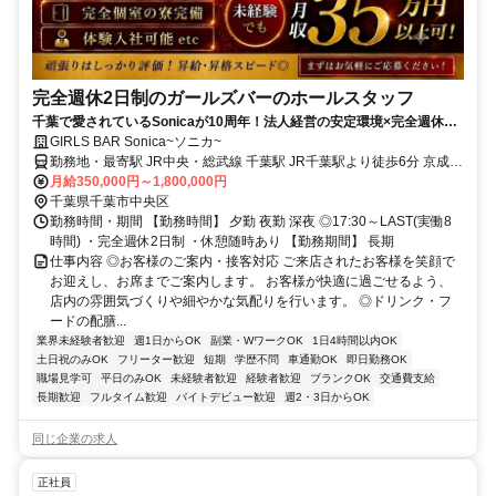
完全週休2日制のガールズバーのホールスタッフ
千葉で愛されているSonicaが10周年！法人経営の安定環境×完全週休2
日制で仕事ができるホールスタッフ！
GIRLS BAR Sonica~ソニカ~
勤務地・最寄駅 JR中央・総武線 千葉駅 JR千葉駅より徒歩6分 京成千
葉線 千葉中央駅 京成千葉中央駅より徒歩3分 JR中央・総武線 津田沼
月給350,000円～1,800,000円
駅 電車で10分 千葉市エリアを中心に各沿線より通ってきているスタ
千葉県千葉市中央区
ッフが多数 現在いるスタッフは千葉市、幕張、稲毛、津田沼、船橋
勤務時間・期間 【勤務時間】 夕勤 夜勤 深夜 ◎17:30～LAST(実働8
蘇我、市原、姉ヶ崎、都賀、四街道、成田など様々。
時間) ・完全週休2日制 ・休憩随時あり 【勤務期間】 長期
仕事内容 ◎お客様のご案内・接客対応 ご来店されたお客様を笑顔で
お迎えし、お席までご案内します。 お客様が快適に過ごせるよう、
店内の雰囲気づくりや細やかな気配りを行います。 ◎ドリンク・フ
ードの配膳...
業界未経験者歓迎
週1日からOK
副業・WワークOK
1日4時間以内OK
土日祝のみOK
フリーター歓迎
短期
学歴不問
車通勤OK
即日勤務OK
職場見学可
平日のみOK
未経験者歓迎
経験者歓迎
ブランクOK
交通費支給
長期歓迎
フルタイム歓迎
バイトデビュー歓迎
週2・3日からOK
同じ企業の求人
正社員