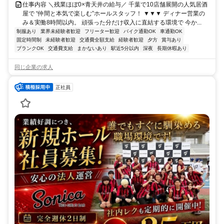
仕事内容 ＼残業ほぼ0×青天井の給与／ 千葉で10店舗展開の人気居酒
屋で “仲間と本気で楽しむ”ホールスタッフ！ ▼▼▼ ディナー営業の
み＆実働8時間以内。 頑張った分だけ収入に直結する環境で 今か...
制服あり
業界未経験者歓迎
フリーター歓迎
バイク通勤OK
車通勤OK
固定時間制
未経験者歓迎
交通費全額支給
経験者歓迎
夕方
賞与あり
ブランクOK
交通費支給
まかないあり
駅近5分以内
深夜
長期休暇あり
同じ企業の求人
正社員