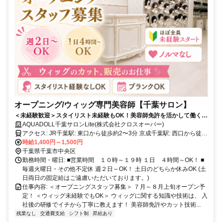
オープニング/ウィッグ専門美容師【千葉サロン】
＜未経験歓迎＞スタイリスト未経験もOK！美容師免許を活かして働く。
新規開店！ウィッグ専門サロンでの美容師募集！シフト制１日４時間～
AQUADOLL千葉サロンLite(株式会社クロスオーバー)
OK
アクセス: JR千葉駅: 東口から徒歩約2〜3分 京成千葉駅: 西口から徒歩
時給1,400円～1,500円
約2〜3分 千葉都市モノレール: 千葉駅から徒歩約4分
千葉県千葉市中央区
勤務時間・曜日: ■営業時間 １０時～１９時 １日 ４時間～OK！ ■
毎週火曜日・その他不定休 週２日～OK！ 土日のどちらか休みOK (土
日両日の固定給はご遠慮いただいております。)
仕事内容: ＜オープニングスタッフ募集＞ ７月～８月上旬オープン予
定！ ＜ウィッグ未経験でもOK＞ ウィッグに関する知識や技術は、 入
社後の研修でイチから丁寧に教えます！ 美容師免許やカット技術...
残業なし
交通費支給
シフト制
昇給あり