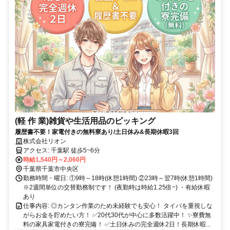
(軽 作 業)雑貨や生活用品のピッキング
履歴書不要！家電付きの無料寮あり/土日休み&長期休暇3回
株式会社リオン
アクセス: 千葉駅 徒歩5~6分
時給1,540円～2,060円
千葉県千葉市中央区
勤務時間・曜日: ①9時～18時(休憩1時間) ②23時～翌7時(休憩1時間)
※2週間単位の交替勤務制です！ (夜勤時は時給1.25倍~) ・有給休暇
あり
仕事内容: ◎カンタン作業のため未経験でも安心！ タイパを重視しな
がらお金を貯めたい方！ ✅20代30代が中心に多数活躍中！ ✨寮費無
料の家具家電付きの寮完備！ ✅土日休みの完全週休2日！長期休暇...