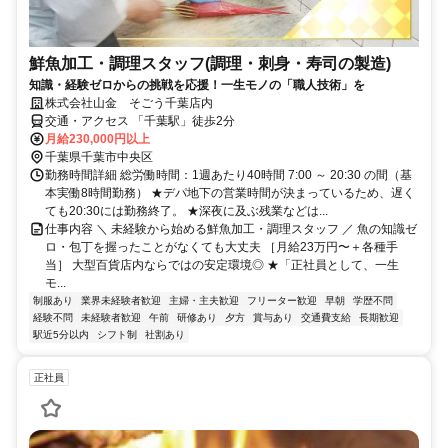
鮮魚加工・調理スタッフ(調理・刺身・寿司の製造)
知識・経験ゼロからの挑戦を応援！一生モノの「職人技術」を
株式会社山金 そごう千葉店内
交通・アクセス 「千葉駅」徒歩2分
月給230,000円以上
千葉県千葉市中央区
勤務時間詳細 総労働時間：1週あたり40時間 7:00 ～ 20:30 の間（基
本実働8時間勤務） ★デパ地下の営業時間が決まっているため、遅く
ても20:30には勤務終了。 ★深夜に及ぶ残業などは...
仕事内容 ＼ 未経験から始める鮮魚加工・調理スタッフ ／ 魚の知識ゼ
ロ・包丁を握ったことがなくても大丈夫 ［月給23万円〜＋各種手
当］ 大型百貨店内ならではの安定環境◎ ★「正社員として、一生
モ...
制服あり
業界未経験者歓迎
主婦・主夫歓迎
フリーター歓迎
早朝
学歴不問
経験不問
未経験者歓迎
午前
研修あり
夕方
賞与あり
交通費支給
長期歓迎
駅近5分以内
シフト制
社割あり
正社員