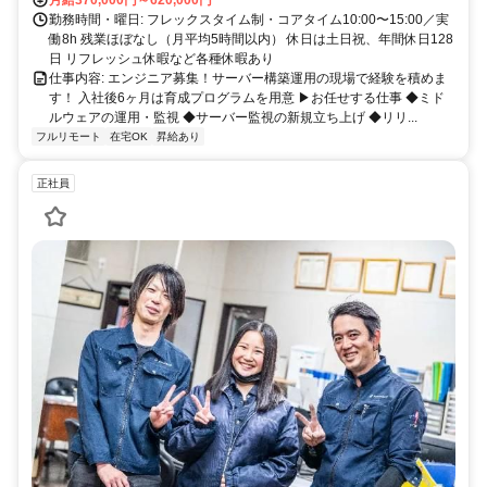
勤務時間・曜日: フレックスタイム制・コアタイム10:00〜15:00／実
働8h 残業ほぼなし（月平均5時間以内） 休日は土日祝、年間休日128
日 リフレッシュ休暇など各種休暇あり
仕事内容: エンジニア募集！サーバー構築運用の現場で経験を積めま
す！ 入社後6ヶ月は育成プログラムを用意 ▶お任せする仕事 ◆ミド
ルウェアの運用・監視 ◆サーバー監視の新規立ち上げ ◆リリ...
フルリモート
在宅OK
昇給あり
正社員