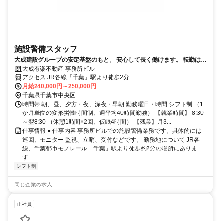
施設警備スタッフ
大成建設グループの安定基盤のもと、 安心して長く働けます。 転勤はあ
りません。
大成有楽不動産 事務所ビル
アクセス JR各線「千葉」駅より徒歩2分
月給240,000円～250,000円
千葉県千葉市中央区
時間帯 朝、昼、夕方・夜、深夜・早朝 勤務曜日・時間 シフト制 （1
か月単位の変形労働時間制、週平均40時間勤務） 【就業時間】 8:30
～翌8:30 （休憩1時間×2回、仮眠4時間） 【残業】月3...
仕事情報 ● 仕事内容 事務所ビルでの施設警備業務です。具体的には
巡回、モニター 監視、立哨、受付などです。 勤務地について JR各
線、千葉都市モノレール「千葉」駅より徒歩約2分の場所にありま
す...
シフト制
同じ企業の求人
正社員