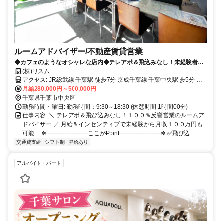
ルームアドバイザー/不動産賃貸営業
◆カフェのようなオシャレな店内◆テレアポ＆飛込みなし！未経験者歓
迎！
(株)リスム
アクセス: JR総武線 千葉駅 徒歩7分 京成千葉線 千葉中央駅 歩5分 千
葉モノレール 葭川公園駅 歩2分 千葉県千葉市中央区富士見2丁目10-8
月給280,000円～500,000円
稲生ビル 1F
千葉県千葉市中央区
勤務時間・曜日: 勤務時間：9:30～18:30 (休憩時間 1時間00分)
仕事内容: ＼ テレアポ＆飛び込みなし！１００％反響営業のルームア
ドバイザー ／ 月給＆インセンティブで未経験から月収１００万円も
可能！ ✼┈┈┈┈┈┈┈ここがPoint┈┈┈┈┈┈┈✼ ✅飛び込...
交通費支給
シフト制
昇給あり
アルバイト・パート