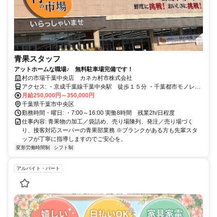
青果スタッフ
アットホームな職場♪ 無料駐車場完備です！
村の市場千葉中央店 カネカ村市株式会社
アクセス: ・京成千葉線千葉中央駅 徒歩１５分 ・千葉都市モノレー
月給250,000円～350,000円
ル葭川公園駅 徒歩１０分 ※木村病院さん向かいです。
千葉県千葉市中央区
勤務時間・曜日: ・7:00～16:00 実働8時間 残業2h/日程度
仕事内容: 青果物の加工／袋詰め、売り場陳列、発注／売り場づく
り、接客対応スーパーの青果部業務 ※ブランクがある方も先輩スタ
ッフが丁寧に指導しますのでご安心を。
変形労働時間制
シフト制
アルバイト・パート