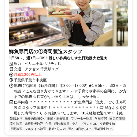
鮮魚専門店の①寿司製造スタッフ
1日5h～、週3日～OK！難しい作業なし★土日勤務大歓迎★
魚力 ペリエ千葉ペリチカ店
交通・アクセス 千葉駅スグ
時給1,200円以上
千葉県千葉市中央区
勤務時間詳細 【勤務時間】 ①8:00～17:00内 ★1日5h～、週3日～応
相談 ＜こんな働き方ができます！＞ ☆子育てや家事の合間に、 夕方
までの勤務 ☆授業がない日や土日は、 しっかり働...
仕事内容 ＊＊＊＊＊＊＊＊＊＊＊＊ 鮮魚専門店「魚力」にて ①寿司
製造 スタッフ募集中！ ＊＊＊＊＊＊＊＊＊＊＊＊ ①新鮮なネタを使
用した寿司づくり をお願いいたします。 ★未経験歓迎です！ 未経...
制服あり
扶養内勤務OK
主婦・主夫歓迎
フリーター歓迎
学歴不問
固定時間制
学生歓迎
未経験者歓迎
午前
経験者歓迎
夕方
ブランクOK
交通費支給
長期歓迎
フルタイム歓迎
駅近5分以内
週2・3日からOK
週4日以上OK