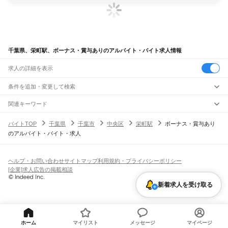
千葉県、栄町駅、ボーナス・賞与ありのアルバイト・バイト求人情報
求人の詳細を表示
条件を追加・変更して検索
市区町村を追加・変更
関連キーワード
完全在宅ワーク 全国
シール貼り 在宅
現在地周辺
ガチャガチャ
犬カフェ
千葉県
駅を追加・変更
バイトTOP
千葉県
千葉市
中央区
栄町駅
ボーナス・賞与あり
千葉県
すべて
のアルバイト・バイト・求人
千葉市
すべて
職種を追加・変更
JR武蔵野線
中央区
花見川区
稲毛区
若葉区
緑区
美浜区
南流山駅
新松戸駅
新八柱駅
東松戸駅
市川大野駅
船橋法典駅
西船橋駅
飲食・フードサービス
銚子市
市川市
船橋市
館山市
木更津市
松戸市
野田市
茂原市
成田市
佐倉市
東金市
特徴を追加・変更
飲食・フードサービス
すべて
ヘルプ・お問い合わせ
サイトマップ
利用規約・プライバシーポリシー
JR中央・総武線
旭市
習志野市
柏市
勝浦市
市原市
流山市
八千代市
我孫子市
鴨川市
鎌ケ谷市
ホールスタッフ
キッチンスタッフ
皿洗い・洗い場
精肉・鮮魚加工
給食調理
人気
[企業]求人広告の掲載相談
市川駅
本八幡駅
下総中山駅
西船橋駅
船橋駅
東船橋駅
津田沼駅
幕張本郷駅
幕張駅
君津市
富津市
浦安市
四街道市
袖ケ浦市
八街市
印西市
白井市
富里市
南房総市
雇用形態を追加・変更
パン屋（ベーカリー）
フードカウンター販売員
バー（BAR）・バーテンダー
日払いOK
高校生歓迎
学生歓迎
深夜の仕事
髪型・髪色自由
ひげOK
ネイルOK
新検見川駅
稲毛駅
西千葉駅
千葉駅
匝瑳市
香取市
山武市
いすみ市
大網白里市
印旛郡
香取郡
山武郡
長生郡
夷隅郡
新着求人を受け取る
飲食店補助（開店・閉店準備）
飲食店（店長・マネージャー）
ピアスOK
アルバイト・パート
履歴書不要
オープニングスタッフ
留学生・外国人活躍中
安房郡
都道府県を変更
営業・販売
JR総武本線
勤務期間
正社員
市川駅
船橋駅
津田沼駅
稲毛駅
千葉駅
東千葉駅
都賀駅
四街道駅
物井駅
佐倉駅
営業・販売
すべて
短期
契約社員
単発・1日OK
長期
期間限定（春夏冬休み等）
南酒々井駅
榎戸駅
八街駅
日向駅
成東駅
松尾駅
横芝駅
飯倉駅
八日市場駅
干潟駅
旭駅
営業
テレフォンアポインター（テレアポ）
ルートセールス
コンビニ
シフト
派遣社員
飯岡駅
倉橋駅
猿田駅
松岸駅
銚子駅
フードカウンター販売員
アパレル
家電量販店・携帯販売（携帯ショップ）
土日祝のみOK
業務委託
平日のみOK
週1日からOK
週2・3日からOK
週4日以上OK
ホーム
マイリスト
メッセージ
マイページ
販売店（店長・マネージャー）
その他販売