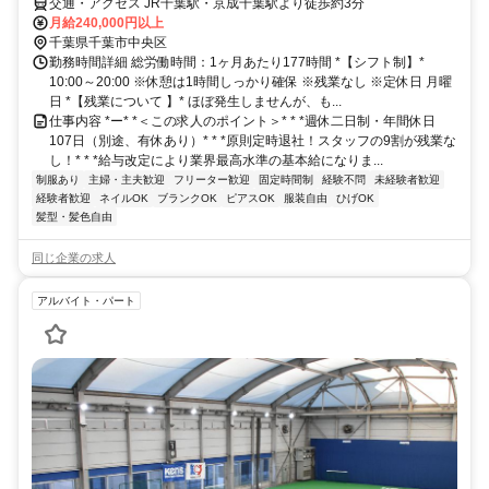
交通・アクセス JR千葉駅・京成千葉駅より徒歩約3分
月給240,000円以上
千葉県千葉市中央区
勤務時間詳細 総労働時間：1ヶ月あたり177時間 *【シフト制】*
10:00～20:00 ※休憩は1時間しっかり確保 ※残業なし ※定休日 月曜
日 *【残業について 】* ほぼ発生しませんが、も...
仕事内容 *ー* *＜この求人のポイント＞* * *週休二日制・年間休日
107日（別途、有休あり）* * *原則定時退社！スタッフの9割が残業な
し！* * *給与改定により業界最高水準の基本給になりま...
制服あり
主婦・主夫歓迎
フリーター歓迎
固定時間制
経験不問
未経験者歓迎
経験者歓迎
ネイルOK
ブランクOK
ピアスOK
服装自由
ひげOK
髪型・髪色自由
同じ企業の求人
アルバイト・パート