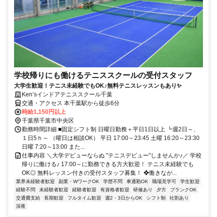
学校帰りにも働けるテニススクールの受付スタッフ
大学生歓迎！テニス未経験でもOK♪無料テニスレッスンもあり✨
Ken’sインドアテニススクール千葉
交通・アクセス 本千葉駅から徒歩6分
時給1,150円以上
千葉県千葉市中央区
勤務時間詳細 ■固定シフト制 日曜日勤務＋平日1日以上 ┗週2日～、
１日5ｈ～ （曜日は相談OK） 平日 17:00～23:45 土曜 16:20～23:30
日曜 7:20～13:00 また...
仕事内容 ＼大学デビューならぬ "テニスデビュー"しませんか♪／ 学校
帰りに働ける♪ 17:00～に勤務できる方大歓迎！ テニス未経験でも
OK◎ 無料レッスン付きの受付スタッフ募集！ ❖働きなが...
業界未経験者歓迎
副業・WワークOK
学歴不問
車通勤OK
職場見学可
学生歓迎
経験不問
未経験者歓迎
経験者歓迎
有資格者歓迎
研修あり
夕方
ブランクOK
交通費支給
長期歓迎
フルタイム歓迎
週2・3日からOK
シフト制
社割あり
深夜