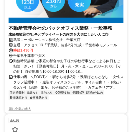
不動産管理会社のバックオフィス業務・一般事務
未経験歓迎◎/仕事とプライベートの両方を大切にしたい人に◎
武蔵コーポレーション株式会社 千葉支店
交通・アクセス JR「千葉駅」徒歩2分/京成・千葉都市モノレール
「千葉」駅徒歩1分/船橋駅：20分/西船橋駅：29分
時給1,430円
千葉県千葉市中央区
勤務時間詳細 ご家庭の都合やお子様の学校行事などによる休日もご
相談下さい！ 【勤務可能日】 月・火・木・金・土 9:00～18:00 【そ
の他】 時短勤務も10:00-18:00や11:00-18...
仕事内容 - ＼POINT／ ・駅から徒歩2分 ・残業ほとんどなし ・女性ス
タッフ活躍中！ ・服装オフィスカジュアル、ネイル自由！ ・お祝い
金5万円 （結婚、出産、お子様のご入学時） ・カフェテリアプ...
固定時間制
残業なし
賞与あり
交通費支給
長期歓迎
駅近5分以内
長期休暇あり
食事補助あり
同じ企業の求人
正社員