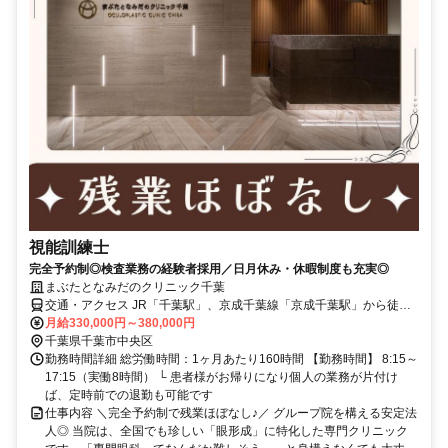
視能訓練士
完全予約制◎検査業務の経験者採用／日月休み・休暇制度も充実◎
まぶたとなみだのクリニック千葉
交通・アクセス JR「千葉駅」、京成千葉線「京成千葉駅」から徒歩6
分
月給330,000円～380,000円
千葉県千葉市中央区
勤務時間詳細 総労働時間：1ヶ月あたり160時間 【勤務時間】 8:15～
17:15（実働8時間） └ 患者様がお帰りになり個人の業務が片付け
ば、定時前での退勤も可能です
仕事内容 ＼完全予約制で残業ほぼなし♪／ グループ院を構える安定法
人◎ 当院は、全国でも珍しい「眼形成」に特化した専門クリニック