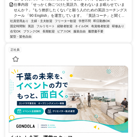
仕事内容 「せっかく身につけた英語力、使わないまま眠らせていま
せんか？」 “もう挫折したくない”と願う人のための英語コーチングス
クール 「90 English」を運営しています。 「英語コーチ」と聞く...
社員登用あり
主婦・主夫歓迎
フリーター歓迎
学歴不問
即日勤務OK
固定時間制
英語
フルリモート
経験者歓迎
ネイルOK
有資格者歓迎
研修あり
在宅OK
ブランクOK
長期歓迎
ピアスOK
服装自由
履歴書不要
髪型・髪色自由
正社員