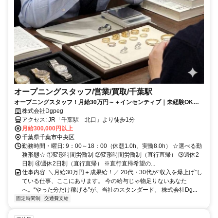
オープニングスタッフ/営業/買取/千葉駅
オープニングスタッフ！月給30万円～＋インセンティブ｜未経験OK・
若手活躍中！
株式会社Dgpeg
アクセス: JR「千葉駅 北口」より徒歩1分
月給300,000円以上
千葉県千葉市中央区
勤務時間・曜日: 9：00～18：00（休憩1.0h、実働8.0h） ☆選べる勤
務形態☆ ①変形時間労働制 ②変形時間労働制（直行直帰） ③週休2
日制 ④週休2日制（直行直帰） ※直行直帰希望の...
仕事内容: ＼月給30万円＋成果給！／ 20代・30代が“収入を爆上げ”し
ている仕事、ここにあります。 今の給与じゃ物足りないあなた
へ。“やった分だけ稼げる”が、当社のスタンダード。 株式会社Dg...
固定時間制
交通費支給