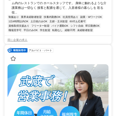
ム内のレストランでの ホールスタッフです。 身体に触れるような介
護業務は一切なく 接客と配膳を通じて、入居者様の暮らしを 彩る
役...
制服あり
業界未経験者歓迎
扶養内勤務OK
社員登用あり
副業・WワークOK
1日4時間以内OK
土日祝のみOK
主婦・主夫歓迎
60代も応募可
資格取得支援あり
フリーター歓迎
バイク通勤OK
シフト自由
即日勤務OK
職場見学可
平日のみOK
学生歓迎
転勤なし
経験不問
未経験者歓迎
同じ企業の求人
アルバイト・パート