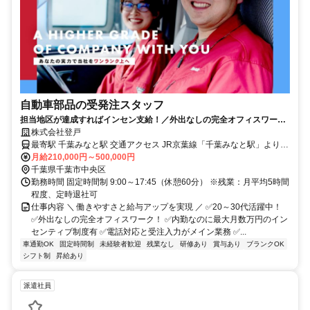
自動車部品の受発注スタッフ
担当地区が達成すればインセン支給！／外出なしの完全オフィスワーク
で物価手当や充実手当あり！／残業時間月平均5時間以下！
株式会社登戸
最寄駅 千葉みなと駅 交通アクセス JR京葉線「千葉みなと駅」より徒
歩約10分 ※【若葉営業所】でも同時募集中！ 住所：千葉県千葉市若
月給210,000円～500,000円
葉区小倉町1639-1 【若葉営業所】での勤務を希望される方も、 こち
千葉県千葉市中央区
らのページからそのままご応募いただけます。 面接時にご希望の勤
勤務時間 固定時間制 9:00～17:45（休憩60分） ※残業：月平均5時間
務地をお伝えください。
程度、定時退社可
仕事内容 ＼ 働きやすさと給与アップを実現 ／ ✅20～30代活躍中！
✅外出なしの完全オフィスワーク！ ✅内勤なのに最大月数万円のイン
センティブ制度有 ✅電話対応と受注入力がメイン業務 ✅...
車通勤OK
固定時間制
未経験者歓迎
残業なし
研修あり
賞与あり
ブランクOK
シフト制
昇給あり
派遣社員