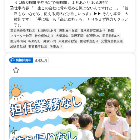
り 168.0時間 平均所定労働時間： １月あたり 168.0時間
仕事内容 「一生この会社に骨を埋める気はないんですけど…」 「給
料もらいながら、使える資格だけ欲しいっす」 ▶▶ そんな本音、大
歓迎です！ 「手に職」も「高い給料」も、 とりあえず両方サクッと
手に...
業界未経験者歓迎
社員登用あり
無期雇用派遣
資格取得支援あり
長期
フリーター歓迎
社会保険あり
大量募集
学歴不問
車通勤OK
即日勤務OK
固定時間制
転勤なし
経験不問
未経験者歓迎
住宅手当あり
交通費全額支給
経験者歓迎
有資格者歓迎
研修あり
派遣社員