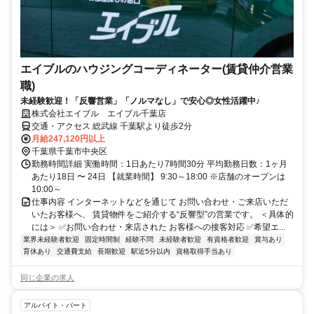
エイブルのハウジングコーディネーター(賃貸仲介営業
職)
未経験歓迎！「反響営業」「ノルマなし」で安心◎女性活躍中♪
株式会社エイブル エイブル千葉店
交通・アクセス 総武線 千葉駅より徒歩2分
月給247,120円以上
千葉県千葉市中央区
勤務時間詳細 実働時間：1日あたり7時間30分 平均勤務日数：1ヶ月
あたり18日 〜 24日 【就業時間】 9:30～18:00 ※店舗のオープンは
10:00～
仕事内容 インターネットなどを通じて お問い合わせ・ご来店いただ
いたお客様へ、 賃貸物件をご紹介する“反響型”の営業です。 ＜具体的
には＞ ✅お問い合わせ・来店された お客様への接客対応 ✅希望エ...
業界未経験者歓迎
固定時間制
経験不問
未経験者歓迎
有資格者歓迎
賞与あり
育休あり
交通費支給
長期歓迎
駅近5分以内
資格取得手当あり
同じ企業の求人
アルバイト・パート