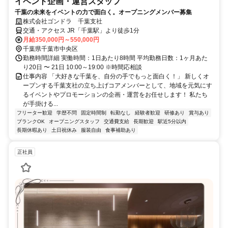
イベント企画・運営スタッフ
千葉の未来をイベントの力で面白く。オープニングメンバー募集
株式会社ゴンドラ 千葉支社
交通・アクセス JR「千葉駅」より徒歩1分
月給350,000円～550,000円
千葉県千葉市中央区
勤務時間詳細 実働時間：1日あたり8時間 平均勤務日数：1ヶ月あた
り20日 〜 21日 10:00～19:00 ※時間応相談
仕事内容 「大好きな千葉を、自分の手でもっと面白く！」 新しくオ
ープンする千葉支社の立ち上げコアメンバーとして、地域を元気にす
るイベントやプロモーションの企画・運営をお任せします！ 私たち
が手掛ける...
フリーター歓迎
学歴不問
固定時間制
転勤なし
経験者歓迎
研修あり
賞与あり
ブランクOK
オープニングスタッフ
交通費支給
長期歓迎
駅近5分以内
長期休暇あり
土日祝休み
服装自由
食事補助あり
正社員