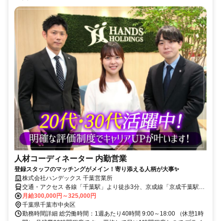
人材コーディネーター 内勤営業
登録スタッフのマッチングがメイン！寄り添える人柄が大事✨
株式会社ハンデックス 千葉営業所
交通・アクセス 各線「千葉駅」より徒歩3分、京成線「京成千葉駅」
より徒歩6分
月給300,000円～325,000円
千葉県千葉市中央区
勤務時間詳細 総労働時間：1週あたり40時間 9:00～18:00 （休憩1時