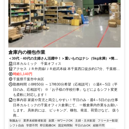
倉庫内の梱包作業
＜30代・40代の主婦さん活躍中！＞重いものはナシ（5kg未満）×簡易
冷房完備で快適！未経験からのモクモク軽作業♪
日本カルミック 千葉オフィス
アクセス ＪＲ外房線/ＪＲ総武本線 本千葉西口徒歩約17分、千葉都市
モノレール１号線 市役所前（千葉県）出入口1徒歩約18分、千葉都市
時給1,140円
モノレール１号線 県庁前（千葉県）徒歩約20分
千葉県千葉市中央区
勤務時間 ☆8時50分 ～ 17時30分希望（応相談可） ☆週4～5日（平
日のみ、応相談可） ※「お子様の学校行事」などによるシフト変更
も柔軟に対応します！
仕事内容 家庭や育児と両立しやすい！平日のみ・週4～5日のお仕事
日本カルミックの千葉オフィス倉庫にて、 一般倉庫内作業をお願い
します。 具体的には、 ピッキング、梱包、発送、荷受けなど。 扱う
商...
制服あり
業界未経験者歓迎
副業・WワークOK
主婦・主夫歓迎
フリーター歓迎
シフト自由
学歴不問
即日勤務OK
固定時間制
平日のみOK
経験不問