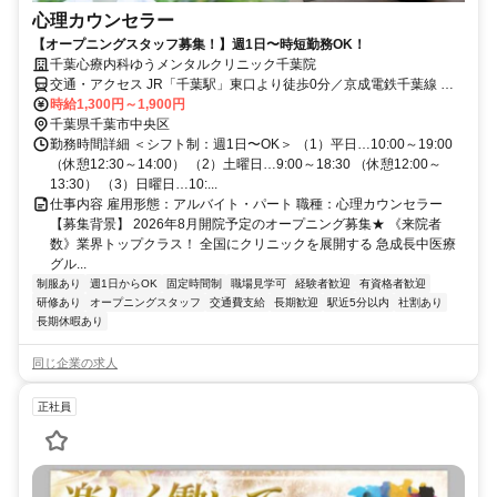
心理カウンセラー
【オープニングスタッフ募集！】週1日〜時短勤務OK！
千葉心療内科ゆうメンタルクリニック千葉院
交通・アクセス JR「千葉駅」東口より徒歩0分／京成電鉄千葉線 京
成千葉駅より徒歩1分
時給1,300円～1,900円
千葉県千葉市中央区
勤務時間詳細 ＜シフト制：週1日〜OK＞ （1）平日…10:00～19:00
（休憩12:30～14:00） （2）土曜日…9:00～18:30 （休憩12:00～
13:30） （3）日曜日…10:...
仕事内容 雇用形態：アルバイト・パート 職種：心理カウンセラー
【募集背景】 2026年8月開院予定のオープニング募集★ 《来院者
数》業界トップクラス！ 全国にクリニックを展開する 急成長中医療
グル...
制服あり
週1日からOK
固定時間制
職場見学可
経験者歓迎
有資格者歓迎
研修あり
オープニングスタッフ
交通費支給
長期歓迎
駅近5分以内
社割あり
長期休暇あり
同じ企業の求人
正社員