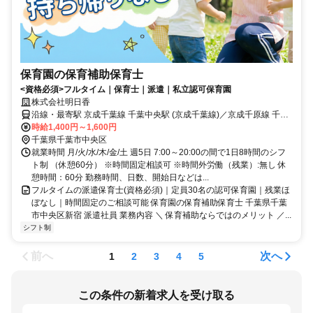
保育園の保育補助保育士
<資格必須>フルタイム｜保育士｜派遣｜私立認可保育園
株式会社明日香
沿線・最寄駅 京成千葉線 千葉中央駅 (京成千葉線)／京成千原線 千葉
中央駅 (京成千原線)／JR外房線 本千葉駅 (JR外房線)／JR内房線 本千
時給1,400円～1,600円
葉駅 (JR内房線)
千葉県千葉市中央区
就業時間 月/火/水/木/金/土 週5日 7:00～20:00の間で1日8時間のシフ
ト制 （休憩60分） ※時間固定相談可 ※時間外労働（残業）:無し 休
憩時間：60分 勤務時間、日数、開始日などは...
フルタイムの派遣保育士(資格必須)｜定員30名の認可保育園｜残業ほ
ぼなし｜時間固定のご相談可能 保育園の保育補助保育士 千葉県千葉
市中央区新宿 派遣社員 業務内容 ＼ 保育補助ならではのメリット ／...
シフト制
前へ
次へ
1
2
3
4
5
この条件の新着求人を受け取る