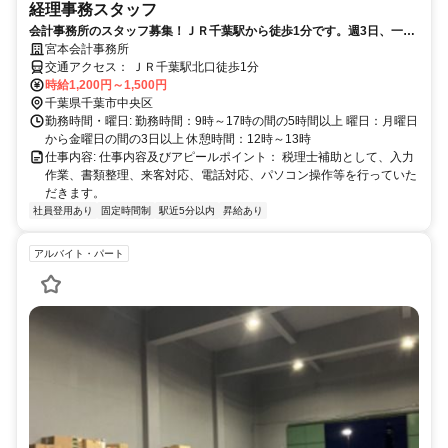
経理事務スタッフ
会計事務所のスタッフ募集！ＪＲ千葉駅から徒歩1分です。週3日、一日
5時間からは入れる方！
宮本会計事務所
交通アクセス： ＪＲ千葉駅北口徒歩1分
時給1,200円～1,500円
千葉県千葉市中央区
勤務時間・曜日: 勤務時間：9時～17時の間の5時間以上 曜日：月曜日
から金曜日の間の3日以上 休憩時間：12時～13時
仕事内容: 仕事内容及びアピールポイント： 税理士補助として、入力
作業、書類整理、来客対応、電話対応、パソコン操作等を行っていた
だきます。
社員登用あり
固定時間制
駅近5分以内
昇給あり
アルバイト・パート