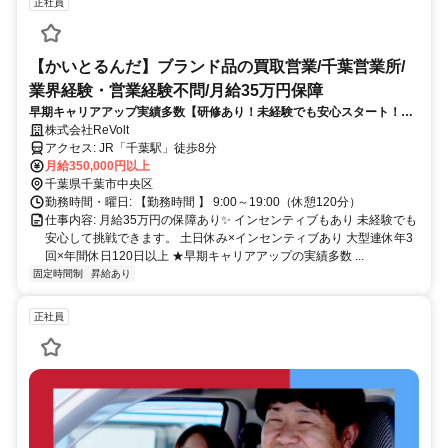
正社員
【かいとるんだ】ブランド品の買取営業/千葉営業所/
業界経験・営業経験不問/月給35万円保障
早期キャリアアップ実績多数【研修あり！未経験でも安心スタート！】
月給35万円保証◆毎月インセンティブの買取営業／土日休みで年休120
株式会社ReVolt
日以上
アクセス: JR「千葉駅」徒歩8分
月給350,000円以上
千葉県千葉市中央区
勤務時間・曜日: 【勤務時間 】 9:00～19:00（休憩120分）
仕事内容: 月給35万円の保障あり✨ インセンティブもあり 未経験でも
安心して挑戦できます。 土日休み×インセンティブあり 大型連休年3
回×年間休日120日以上 ★早期キャリアアップの実績多数 ...
固定時間制
昇給あり
正社員