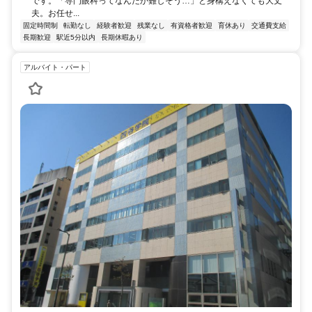
です。「専門眼科ってなんだか難しそう…」と身構えなくても大丈
夫。お任せ...
固定時間制
転勤なし
経験者歓迎
残業なし
有資格者歓迎
育休あり
交通費支給
長期歓迎
駅近5分以内
長期休暇あり
アルバイト・パート