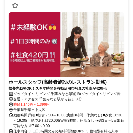
ホールスタッフ(高齢者施設のレストラン勤務)
扶養内勤務OK！スキマ時間を有効活用◎写真の社食が420円♪
グッドタイム リビング 千葉みなと/駅前通(グッドタイムリビング株式
会社)
交通・アクセス 千葉みなと駅から徒歩３分
時給1,140円～1,390円
千葉県千葉市中央区
勤務時間詳細 ■朝食 7:00～10:00(実働3時間、休憩なし) ■夕食 16:30
～19:30(可能であれば20:00)(実働3時間、休憩なし) ■週3日～5日出勤
可能な方 ※7:00～9:00...
仕事内容 ／ 1日3時間のみの短時間勤務OK✨ ＼ 住宅型有料老人ホー