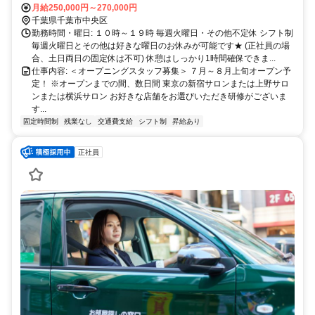
月給250,000円～270,000円
約2〜3分 千葉都市モノレール: 千葉駅から徒歩約4分
千葉県千葉市中央区
勤務時間・曜日: １０時～１９時 毎週火曜日・その他不定休 シフト制
毎週火曜日とその他は好きな曜日のお休みが可能です★ (正社員の場
合、土日両日の固定休は不可) 休憩はしっかり1時間確保できま...
仕事内容: ＜オープニングスタッフ募集＞ ７月～８月上旬オープン予
定！ ※オープンまでの間、数日間 東京の新宿サロンまたは上野サロ
ンまたは横浜サロン お好きな店舗をお選びいただき研修がございま
す...
固定時間制
残業なし
交通費支給
シフト制
昇給あり
正社員