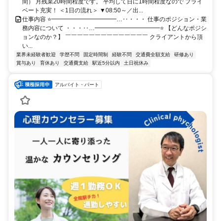
間） 月残業20時間程度です。 平均して日に1時間程度なので プライ
ベート充実！ ＜1日の流れ＞ ▼08:50～／出...
仕事内容 ⭐━━━━━━━━━━━…‥・・・ 仕事のポジション・業
務内容について ・・・‥…━━━━━━━━━━━⭐ 【どんなポジシ
ョンなのか？】 ￣￣￣￣￣￣￣￣￣￣￣￣￣￣ クライアントから頂
い...
業界未経験者歓迎
学歴不問
固定時間制
経験不問
交通費全額支給
研修あり
賞与あり
育休あり
交通費支給
駅近5分以内
土日祝休み
アルバイト・パート