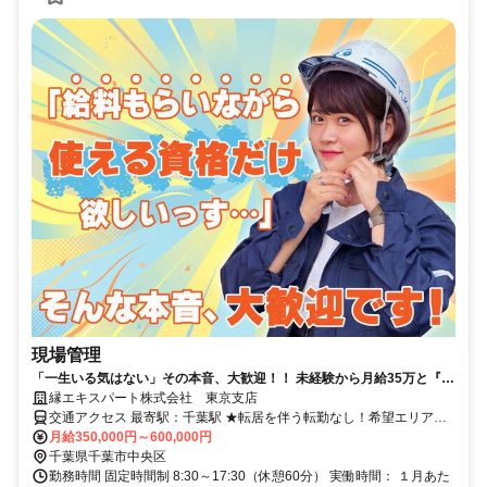
現場管理
「一生いる気はない」その本音、大歓迎！！ 未経験から月給35万と『一
生モノの国家資格』をサクッと手に入れ、 数年後の自由を勝ち取りませ
縁エキスパート株式会社 東京支店
んか？
交通アクセス 最寄駅：千葉駅 ★転居を伴う転勤なし！希望エリアで
就業可能です。 ★勤務地ごとに複数の宿舎をご用意しています♪
月給350,000円～600,000円
千葉県千葉市中央区
勤務時間 固定時間制 8:30～17:30（休憩60分） 実働時間： １月あた