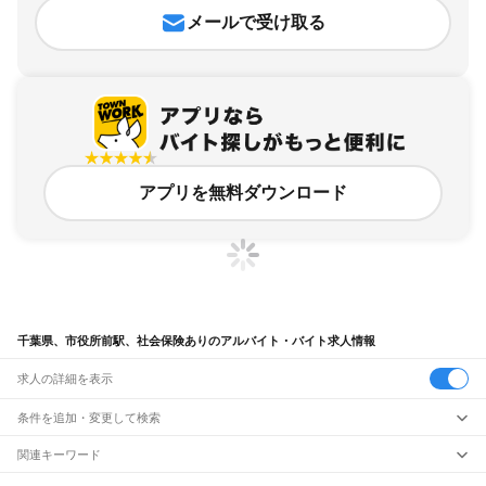
メールで受け取る
アプリを無料ダウンロード
千葉県、市役所前駅、社会保険ありのアルバイト・バイト求人情報
求人の詳細を表示
条件を追加・変更して検索
市区町村を追加・変更
関連キーワード
完全在宅ワーク 全国
シール貼り 在宅
現在地周辺
ガチャガチャ
犬カフェ
千葉県