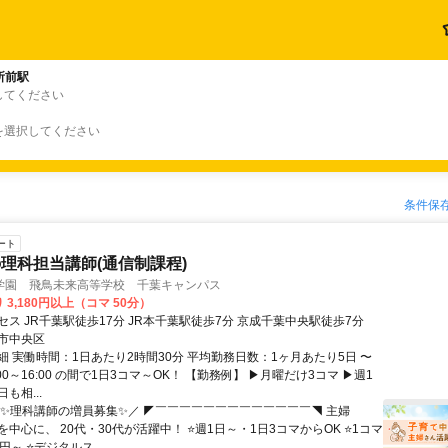
所前駅
してください
を選択してください
条件保
ート
理科担当講師(通信制課程)
学園 飛鳥未来高等学校 千葉キャンパス
 3,180円以上（コマ 50分）
ス JR千葉駅徒歩17分 JR本千葉駅徒歩7分 京成千葉中央駅徒歩7分
市中央区
細 実働時間：1日あたり2時間30分 平均勤務日数：1ヶ月あたり5日 〜
0:00～16:00 の間で1日3コマ～OK！ 【勤務例】 ▶月曜だけ3コマ ▶週1
も相...
＼✨理科講師の増員募集✨／ ◤￣￣￣￣￣￣￣￣￣￣￣￣￣◥ 主婦
中心に、 20代・30代が活躍中！ ⭐週1日～・1日3コマからOK ⭐1コマ
80円～ ⭐デジタルス...