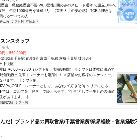
 履歴書・職務経歴書不要 WEB面接1回のみのスピード選考 ＼設立10年で
展開、年商1000億円を達成！!／ 【業界大手の安心感】 TCBの理念は
わるすべての人...
5分以内
シフト制
昇給あり
ッスンスタッフ
 千葉店
00円～550,000円
クセス: JR総武線 千葉駅 徒歩3分 京成千葉線 京成千葉駅 徒歩8分
市中央区
日: ■6:00～23:30（シフト制／実働8時間） ※シフトは柔軟に決めて
※時短勤務の先輩トレーナーも活躍中！ ※店舗やお客様のスケジュール
ります。 【シフト例...
RIZAPのGOLFトレーナーとして、あなたの“好き”がキャリアになる。
GOLFでは、ゴルフを「好き」で終わらせず、“仕事”として一生ものの価値
があります。 未...
交通費支給
シフト制
んだ】ブランド品の買取営業/千葉営業所/業界経験・営業経験不
t