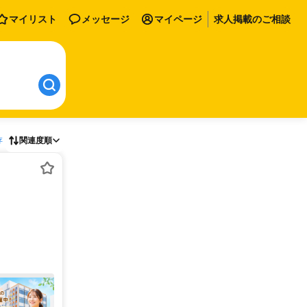
マイリスト
メッセージ
マイページ
求人掲載のご相談
存
関連度順