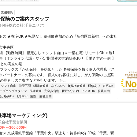
業務委託
ク保険のご案内スタッフ
保険株式会社(千葉エリア)
セス ★在宅OK ★転勤なし ※研修参加のため「新宿区西新宿」への出社
市中央区
 【勤務時間】 指定なし ⭐ シフト自由 ⭐ 一部在宅･リモートOK ⭐ 週1
告（オンライン会議）や不定期開催の実施研修あり 【 働き方の一例 】
護との両立の場...
アフラックの「がん保険」を始めとした 各種保険を扱う個人代理店（ス
クパートナー）の募集です。 個人のお客様に対し、がん保険のご提案
の見直しのご案内などを行います。 ✨...
シフト自由
学歴不問
経験者歓迎
ネイルOK
有資格者歓迎
研修あり
在宅OK
ープニングスタッフ
長期歓迎
完全歩合制
駅近5分以内
ピアスOK
服装自由
達と応募OK
ひげOK
髪型・髪色自由
駐車場マーケティング)
式会社千葉営業所
00円～300,000円
セス 京成電鉄千葉線「千葉中央」駅より：徒歩約4分 JR線「千葉」駅