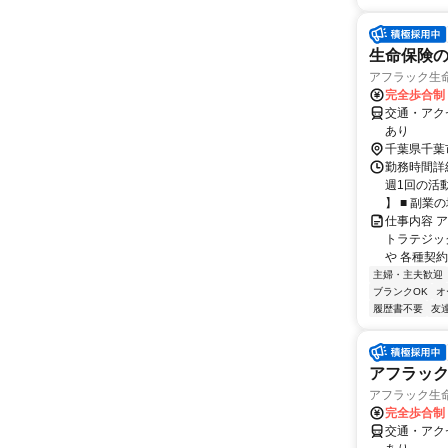
生命保険の
アフラック生命
完全歩合制
交通・アク
あり
千葉県千葉
勤務時間詳細
週1回の活
】 ■ 副業の場
仕事内容 
トラテジッ
や 各種契約
主婦・主夫歓迎
ブランクOK
オ
履歴書不要
友
アフラッ
アフラック生命
完全歩合制
交通・アク