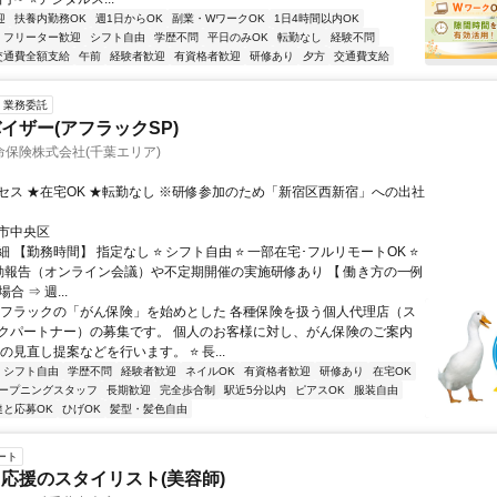
迎
扶養内勤務OK
週1日からOK
副業・WワークOK
1日4時間以内OK
フリーター歓迎
シフト自由
学歴不問
平日のみOK
転勤なし
経験不問
交通費全額支給
午前
経験者歓迎
有資格者歓迎
研修あり
夕方
交通費支給
業務委託
イザー(アフラックSP)
保険株式会社(千葉エリア)
セス ★在宅OK ★転勤なし ※研修参加のため「新宿区西新宿」への出社
市中央区
 【勤務時間】 指定なし ⭐ シフト自由 ⭐ 一部在宅･フルリモートOK ⭐
動報告（オンライン会議）や不定期開催の実施研修あり 【 働き方の一例
合 ⇒ 週...
アフラックの「がん保険」を始めとした 各種保険を扱う個人代理店（ス
クパートナー）の募集です。 個人のお客様に対し、がん保険のご案内
の見直し提案などを行います。 ⭐ 長...
シフト自由
学歴不問
経験者歓迎
ネイルOK
有資格者歓迎
研修あり
在宅OK
ープニングスタッフ
長期歓迎
完全歩合制
駅近5分以内
ピアスOK
服装自由
達と応募OK
ひげOK
髪型・髪色自由
ート
応援のスタイリスト(美容師)