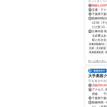
カットオンリ
時給1,200
交通・アク
千葉県千葉
勤務時間詳細 
13:30（
だけ型 13...
仕事内容 
る必要はあ
様と向き合
扶養内勤務OK
主婦・主夫歓迎
有資格者歓迎
同じ企業の求人
大手美容
TCB 東京中
月給280,0
アクセス: JR総武本線 千葉駅から徒歩2分 JR外房線 千葉駅から徒歩2分 JR内
房線 千葉
千葉県千葉
勤務時間・曜
なし（月平均