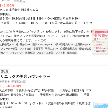
ークラブ 千葉中央店
円～1,300円
セス 京成千葉中央駅 徒歩５分
市中央区
9:30～19:30の間で週1日･1日4h～OK ●家庭と両立型 9:30～
子どもが帰ってくる前に） 10:00～14:00（お昼ごはん準備の前に） ● 午後
私たちは“当たり前のこと”を大切にする会社です。 無理に数字を追いかけ
りません。指名ノルマや営業活動は一切なし。 安心して目の前のお客
える環境を整えています。 ＜＜この...
社員登用あり
週1日からOK
副業・WワークOK
1日4時間以内OK
土日祝のみOK
フリーター歓迎
シフト自由
学歴不問
平日のみOK
交通費全額支給
経験者歓迎
研修あり
ブランクOK
長期歓迎
フルタイム歓迎
シフト制
服装自由
正社員
クリニックの美容カウンセラー
央美容外科 千葉駅前院
00円～360,000円
駅から徒歩2分 JR京葉線 千葉駅から徒歩2分 JR成田線 千葉駅
市中央区
から徒歩2分 京成電鉄 京成千葉駅から徒歩4分
日: 9：00～19：00（シフト制） ＊実働8時間/休憩1時間 ＊残業ほぼ
3.2時間）