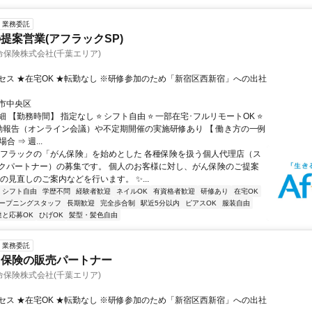
業務委託
提案営業(アフラックSP)
保険株式会社(千葉エリア)
セス ★在宅OK ★転勤なし ※研修参加のため「新宿区西新宿」への出社
市中央区
 【勤務時間】 指定なし ⭐ シフト自由 ⭐ 一部在宅･フルリモートOK ⭐
動報告（オンライン会議）や不定期開催の実施研修あり 【 働き方の一例
合 ⇒ 週...
アフラックの「がん保険」を始めとした 各種保険を扱う個人代理店（ス
クパートナー）の募集です。 個人のお客様に対し、がん保険のご提案
の見直しのご案内などを行います。 ✨...
シフト自由
学歴不問
経験者歓迎
ネイルOK
有資格者歓迎
研修あり
在宅OK
ープニングスタッフ
長期歓迎
完全歩合制
駅近5分以内
ピアスOK
服装自由
達と応募OK
ひげOK
髪型・髪色自由
業務委託
ク保険の販売パートナー
保険株式会社(千葉エリア)
セス ★在宅OK ★転勤なし ※研修参加のため「新宿区西新宿」への出社