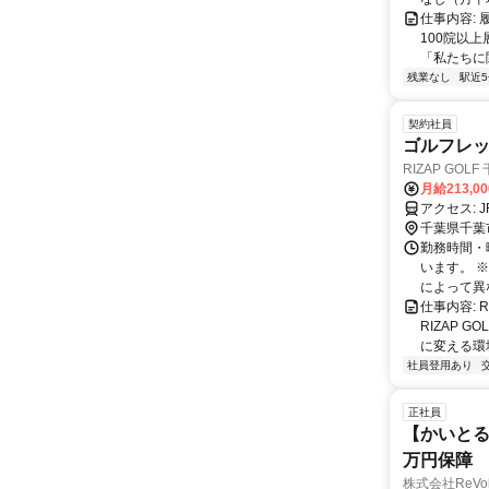
仕事内容:
100院以上
「私たちに関
残業なし
駅近
契約社員
ゴルフレ
RIZAP GOLF
月給213,0
ア
千葉県千葉
勤務時間・曜
います。 
によって異な
仕事内容: 
RIZAP 
に変える環境
社員登用あり
正社員
【かいとる
万円保障
株式会社ReVol