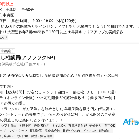
00円以上
クセス: JR「千葉駅」徒歩8分
市中央区
日: 【勤務時間 】 9:00～19:00（休憩120分）
 月給35万円の保障あり✨ インセンティブもあり 未経験でも安心して挑戦できます。 
り 大型連休年3回×年間休日120日以上 ★早期キャリアアップの実績多数 ...
給あり
業務委託
し相談員(アフラックSP)
保険株式会社(千葉エリア)
セス ★在宅OK ★転勤なし ※研修参加のため「新宿区西新宿」への出社
市中央区
 【勤務時間】 指定なし ⭐ シフト自由 ⭐ 一部在宅･リモートOK ⭐ 週1
告（オンライン会議）や不定期開催の実施研修あり 【 働き方の一例 】
護との両立の場...
アフラックの「がん保険」を始めとした 各種保険を扱う個人代理店（ス
クパートナー）の募集です。 個人のお客様に対し、がん保険のご提案
の見直しのご案内などを行います。 ⭐...
シフト自由
学歴不問
経験者歓迎
ネイルOK
有資格者歓迎
研修あり
在宅OK
ープニングスタッフ
長期歓迎
完全歩合制
駅近5分以内
ピアスOK
服装自由
達と応募OK
ひげOK
髪型・髪色自由