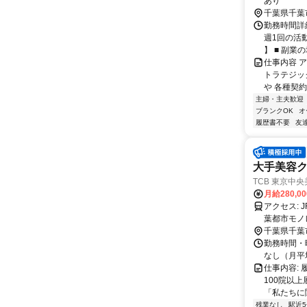
あり
千葉県千葉
勤務時間詳細
週1回の活
】 ■ 副業の場
仕事内容 
トラテジッ
や 各種契約
主婦・主夫歓迎
ブランクOK
オ
履歴書不要
友
大手美容
TCB 東京中
月給280,0
アクセス: JR千葉駅から徒歩5分 京成電鉄 京成千葉駅、千葉中央駅から徒歩5分 千
葉都市モノ
千葉県千葉
勤務時間・曜
なし（月平均
仕事内容:
100院以上
「私たちに関
残業なし
駅近