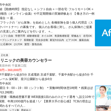
市中央区
 【勤務時間】 指定なし ⭐ シフト自由 ⭐ 一部在宅･フルリモートOK ⭐
動報告（オンライン会議）や不定期開催の実施研修あり 【 働き方の一例
合 ⇒ 週...
アフラックの「がん保険」を始めとした 各種保険を扱う個人代理店（ス
クパートナー）の募集です。 個人のお客様に対し、がん保険のご提案
の見直しのご案内などを行います。 ⭐...
シフト自由
学歴不問
経験者歓迎
ネイルOK
有資格者歓迎
研修あり
在宅OK
ープニングスタッフ
長期歓迎
完全歩合制
駅近5分以内
ピアスOK
服装自由
達と応募OK
ひげOK
髪型・髪色自由
正社員
クリニックの美容カウンセラー
央美容外科 千葉東口院
00円～360,000円
レール 栄町駅、葭川公園駅から徒歩6分
市中央区
日: 9：00～19：00（シフト制） ＊実働8時間/休憩1時間 ＊残業ほぼ
3.2時間）
 履歴書・職務経歴書不要 WEB面接1回のみのスピード選考 ＼設立10年で
展開、年商1000億円を達成！!／ 【業界大手の安心感】 TCBの理念は
わるすべての人...
5分以内
シフト制
昇給あり