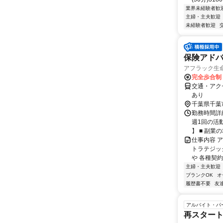
業界未経験者歓
主婦・主夫歓迎
未経験者歓迎
保険アドバ
アフラック生命
完全歩合制
交通・アク
あり
千葉県千葉
勤務時間詳細
週1回の活
】 ■ 副業の場
仕事内容 
トラテジッ
や 各種契約
主婦・主夫歓迎
ブランクOK
オ
履歴書不要
友
アルバイト・パ
再スタート