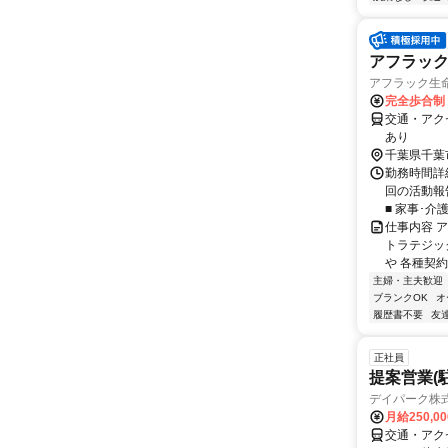
アフラッ
アフラック生命
完全歩合制
交通・アク
あり
千葉県千葉
勤務時間詳細
回の活動報
■ 家事･介
仕事内容 
トラテジッ
や 各種契約
主婦・主夫歓迎
ブランクOK
オ
履歴書不要
友
正社員
提案営業(
デイパーク株
月給250,0
交通・アク