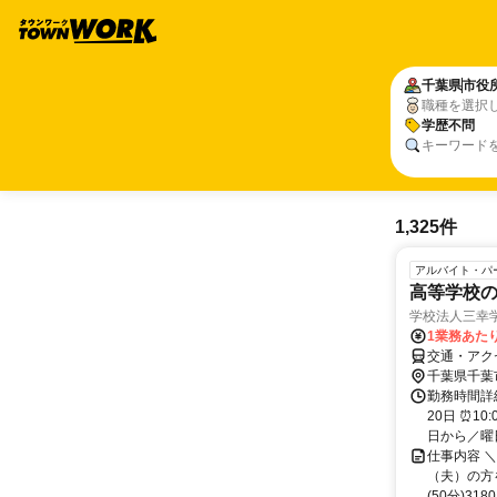
千葉県
市役
職種を選択
学歴不問
キーワード
1,325件
アルバイト・パ
高等学校の
学校法人三幸
1業務あたり
交通・アクセ
千葉県千葉
勤務時間詳
20日 ⏰1
日から／曜日
仕事内容 
（夫）の方を
(50分)31