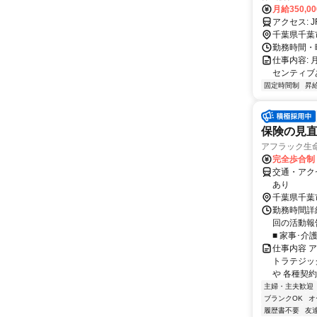
月給350,0
ア
千葉県千葉
勤務時間・曜
仕事内容:
センティブあ
固定時間制
昇
保険の見直
アフラック生命
完全歩合制
交通・アク
あり
千葉県千葉
勤務時間詳細
回の活動報
■ 家事･介
仕事内容 
トラテジッ
や 各種契約
主婦・主夫歓迎
ブランクOK
オ
履歴書不要
友