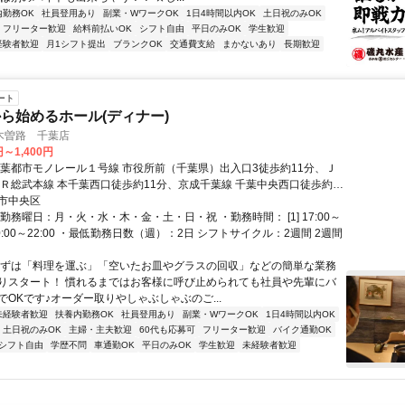
内勤務OK
社員登用あり
副業・WワークOK
1日4時間以内OK
土日祝のみOK
フリーター歓迎
給料前払いOK
シフト自由
平日のみOK
学生歓迎
経験者歓迎
月1シフト提出
ブランクOK
交通費支給
まかないあり
長期歓迎
ート
ら始めるホール(ディナー)
木曽路 千葉店
円～1,400円
千葉都市モノレール１号線 市役所前（千葉県）出入口3徒歩約11分、Ｊ
ＪＲ総武本線 本千葉西口徒歩約11分、京成千葉線 千葉中央西口徒歩約13
～徒歩10分
市中央区
勤務曜日：月・火・水・木・金・土・日・祝 ・勤務時間： [1] 17:00～
2] 10:00～22:00 ・最低勤務日数（週）：2日 シフトサイクル：2週間 2週間
まずは「料理を運ぶ」「空いたお皿やグラスの回収」などの簡単な業務
りスタート！ 慣れるまではお客様に呼び止められても社員や先輩にバ
でOKです♪オーダー取りやしゃぶしゃぶのご...
未経験者歓迎
扶養内勤務OK
社員登用あり
副業・WワークOK
1日4時間以内OK
土日祝のみOK
主婦・主夫歓迎
60代も応募可
フリーター歓迎
バイク通勤OK
シフト自由
学歴不問
車通勤OK
平日のみOK
学生歓迎
未経験者歓迎