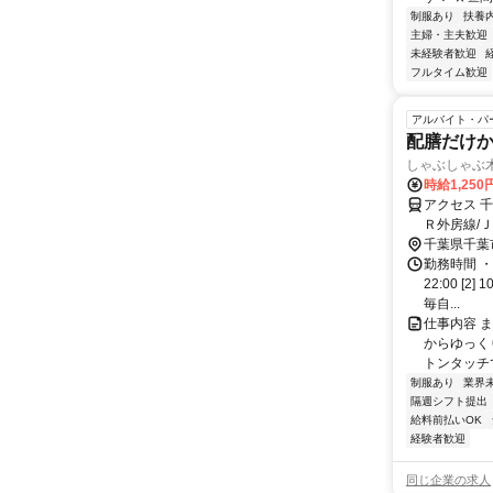
制服あり
扶養
主婦・主夫歓迎
未経験者歓迎
フルタイム歓迎
アルバイト・パ
配膳だけか
しゃぶしゃぶ
時給1,250
アクセス 
Ｒ外房線/
分 本千葉駅
千葉県千葉
勤務時間 ・
22:00 [
毎自...
仕事内容 
からゆっく
トンタッチ
制服あり
業界
隔週シフト提出
給料前払いOK
経験者歓迎
同じ企業の求人