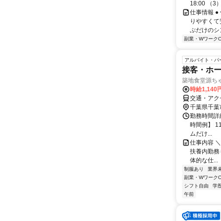
18:00 （3
仕事情報 
りやすくて
ぶだけのシ
副業・WワークO
アルバイト・パ
接客・ホー
築地食堂源ち
時給1,14
交通・アク
千葉県千葉
勤務時間詳
時間例】 11
ムだけ...
仕事内容 ＼
扶養内勤務も
体的な仕...
制服あり
業界
副業・WワークO
シフト自由
学
午前