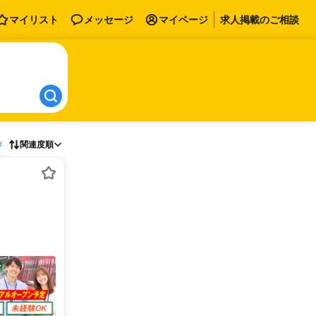
マイリスト
メッセージ
マイページ
求人掲載のご相談
存
関連度順