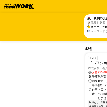
千葉県
千葉県
市役
市役
職種を選択
留学生・外
留学生・外
キーワード
43件
正社員
ゴルフショ
株式会社 有
月給255,0
千葉県千葉
勤務時間 ［
働8時間、
仕事内容 
定 につき
ートしませんか！ 
制服あり
業界
未経験者歓迎