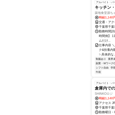
アルバイト・パ
キッチン・
築地食堂源ち
時給1,14
交通・アク
千葉県千葉
勤務時間詳
時間例】 11
ムだけ...
仕事内容 ＼
ク&扶養内勤
✨具体的な..
制服あり
業界
副業・WワークO
シフト自由
学
午前
アルバイト・パ
倉庫内で
SHINKOロ
時給1,14
アクセス 
千葉県千葉
勤務曜日・時間