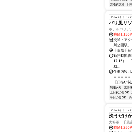
交通費支給
日
アルバイト・パ
バリ風リ
ホテルバリアン
時給1,150
交通・アク
川公園駅」
千葉県千葉
勤務時間詳細
17:15） 
勤...
仕事内容 
＝＝＝＝＝
【日払い制
制服あり
業界
土日祝のみOK
平日のみOK
学
アルバイト・パ
洗うだけ
大将軍 千葉
時給1,250