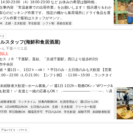
）14:30-23:00 （4）18:00-23:00 など お休みの希望は随時相...
● 仕事内容 「常温倉庫での出荷作業」をお願いします！ 指示通り＆わか
安心のピッキング作業です。 指定の棚から集荷場所にドライ食品を運
ンプル作業で最初はスタッフがマンツ...
K
主婦・主夫歓迎
学生歓迎
シフト制
高校生歓迎
ート
ルスタッフ(海鮮和食居酒屋)
ゃん 千葉ペリエ店
0円以上
セス ＪＲ「千葉駅」直結、「京成千葉駅」西口より徒歩約3分
市中央区
細 ＊週1日～、1日2ｈ～ok！ ＊平日のみ・土日祝のみも大歓迎 【営業
:00～22:00（L.O.21:30） 【シフト例】 ・11:00～15:00 …ランチタイ
未経験者大歓迎✨ホール募集／ ✅ 週1日·1日2h～勤務OK♪ ✅ Wワーク&
歓迎！ ✅ 友達と一緒の応募もOK！ ╭──────────･････─╮ ✨具
未経験者歓迎
ランチタイム
扶養内勤務OK
社員登用あり
週1日からOK
K
1日4時間以内OK
土日祝のみOK
主婦・主夫歓迎
フリーター歓迎
歴不問
即日勤務OK
職場見学可
平日のみOK
学生歓迎
経験不問
未経験者歓迎
アルバイト・パート