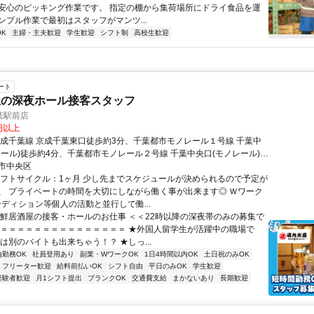
安心のピッキング作業です。 指定の棚から集荷場所にドライ食品を運
ンプル作業で最初はスタッフがマンツ...
K
主婦・主夫歓迎
学生歓迎
シフト制
高校生歓迎
ート
屋の深夜ホール接客スタッフ
葉駅前店
0円以上
京成千葉線 京成千葉東口徒歩約3分、千葉都市モノレール１号線 千葉中
レール)徒歩約4分、千葉都市モノレール２号線 千葉中央口(モノレール)徒
市中央区
シフトサイクル：1ヶ月 少し先までスケジュールが決められるので予定が
、 プライベートの時間を大切にしながら働く事が出来ます◎ Ｗワーク
ーディション等個人の活動と並行して働...
海鮮居酒屋の接客・ホールのお仕事 ＜＜22時以降の深夜帯のみの募集で
＝＝＝＝＝＝＝＝＝＝＝＝＝＝＝＝ ★外国人留学生が活躍中の職場で
は別のバイトも出来ちゃう！？ ★しっ...
内勤務OK
社員登用あり
副業・WワークOK
1日4時間以内OK
土日祝のみOK
フリーター歓迎
給料前払いOK
シフト自由
平日のみOK
学生歓迎
経験者歓迎
月1シフト提出
ブランクOK
交通費支給
まかないあり
長期歓迎