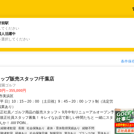
所前駅
所前駅
してください
国人活躍中
国人活躍中
を選択してください
条件保
ップ販売スタッフ/千葉店
賀園ゴルフ
00円～355,000円
市美浜区
平 日］10：15～20：00 ［土日祝］9：45～20：00 シフト制（法定労
残業あり）
＜正社員／ゴルフ用品の販売スタッフ＞ 9月中旬リニューアルオープン予
新規正社員スタッフ募集！ キレイなお店で新しい仲間たちと 一緒にスタ
////// POIN...
未経験者歓迎
長期
社会保険あり
産休・育休取得実績あり
経験不問
経験者歓迎
研修あり
社会保険完備
制服貸与
賞与あり
ブランクOK
育休あり