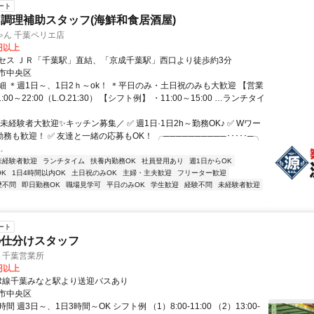
ート
調理補助スタッフ(海鮮和食居酒屋)
ゃん 千葉ペリエ店
0円以上
セス ＪＲ「千葉駅」直結、「京成千葉駅」西口より徒歩約3分
市中央区
細 ＊週1日～、1日2ｈ～ok！ ＊平日のみ・土日祝のみも大歓迎 【営業
:00～22:00（L.O.21:30） 【シフト例】 ・11:00～15:00 …ランチタイ
未経験者大歓迎✨キッチン募集／ ✅ 週1日·1日2h～勤務OK♪ ✅ Wワー
務も歓迎！ ✅ 友達と一緒の応募もOK！ ╭──────────･････─╮
.
未経験者歓迎
ランチタイム
扶養内勤務OK
社員登用あり
週1日からOK
K
1日4時間以内OK
土日祝のみOK
主婦・主夫歓迎
フリーター歓迎
歴不問
即日勤務OK
職場見学可
平日のみOK
学生歓迎
経験不問
未経験者歓迎
ート
の仕分けスタッフ
ジ 千葉営業所
0円以上
JR線千葉みなと駅より送迎バスあり
市中央区
 週3日～、1日3時間～OK シフト例 （1）8:00-11:00 （2）13:00-