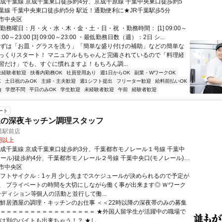
京成千葉線 京成千葉東口徒歩約4分、京成千原線 千葉中央東口徒歩約5
葉線 千葉中央東口徒歩約5分 駅近！通勤便利に★JR千葉駅歩5分
市中央区
勤務曜日：月・火・水・木・金・土・日・祝 ・勤務時間： [1] 09:00～
] 17:00～23:00 [3] 09:00～23:00 ・最低勤務日数（週）：2日 シ...
まずは「お皿・グラスを洗う」「簡単な盛り付けの補助」などの簡単な
っくりスタート！ マニュアルもちゃんと完備されているので「料理経
習だけ」でも、すぐに慣れますよ！もちろん調...
未経験者歓迎
扶養内勤務OK
社員登用あり
週1日からOK
副業・WワークOK
K
土日祝のみOK
主婦・主夫歓迎
週1シフト提出
フリーター歓迎
給料前払いOK
由
学歴不問
平日のみOK
学生歓迎
未経験者歓迎
午前
経験者歓迎
ート
屋の深夜キッチン調理スタッフ
葉駅前店
0円以上
京成千葉線 京成千葉東口徒歩約3分、千葉都市モノレール１号線 千葉中
レール)徒歩約4分、千葉都市モノレール２号線 千葉中央口(モノレール)徒
市中央区
シフトサイクル：1ヶ月 少し先までスケジュールが決められるので予定が
、 プライベートの時間を大切にしながら働く事が出来ます◎ Ｗワーク
ーディション等個人の活動と並行して働...
海鮮居酒屋の調理・キッチンのお仕事 ＜＜22時以降の深夜帯のみの募集
 ＝＝＝＝＝＝＝＝＝＝＝＝＝＝＝＝ ★外国人留学生が活躍中の職場で
は別のバイトも出来ちゃう！？ ★し...