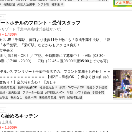
中
長期歓迎
外国人活躍中
シフト制
社割あり
ート
ゾートホテルのフロント・受付スタッフ
リゾート 千葉中央店(株式会社サンザ)
円～1,430円
セス JR「千葉駅」南口より徒歩11分 / 他にも「京成千葉中央駅」「葭
「本千葉駅」「栄町駅」などからもアクセス良好！
市中央区
 ＼ 週2日～OK！ ／ 下記、全時間帯にて募集中！ ・A勤（08:30～
・B勤（17:00～23:00） ・C勤（22:45～翌08:00※翌05:00まででも可）
ホテルバリアンリゾート千葉中央店での、フロント業務をお任せ！ ＝＝
＝＝＝＝＝＝＝＝＝＝＝＝＝ 【週2日～勤務OK！】働き方は自由自在
度あり！】金欠時も安心！ 【おしゃ...
未経験者歓迎
扶養内勤務OK
社員登用あり
副業・WワークOK
隔週シフト提出
主婦・主夫歓迎
フリーター歓迎
給料前払いOK
早朝
シフト自由
学歴不問
生歓迎
転勤なし
経験不問
未経験者歓迎
午前
経験者歓迎
ート
から始めるキッチン
富士見店
円～1,500円