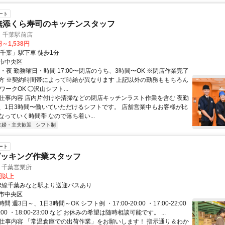
ート
/無添くら寿司の​キッチンスタッフ
 千葉駅前店
円～1,538円
「千葉」駅下車 徒歩1分
市中央区
・夜 勤務曜日・時間 17:00〜閉店のうち、3時間〜OK ※閉店作業完了
方 ※契約時間帯によって時給が異なります 上記以外の勤務ももちろん
ワークOK ◯沢山シフト...
● 仕事内容 店内片付けや清掃などの閉店キッチンラスト作業を含む 夜勤
、1日3時間〜働いていただけるシフトです。 店舗営業中もお客様が比
っていく時間帯 なので落ち着い...
主婦・主夫歓迎
シフト制
ート
ピッキング作業スタッフ
ジ 千葉営業所
0円以上
JR線千葉みなと駅より送迎バスあり
市中央区
 週3日～、1日3時間～OK シフト例 ・17:00-20:00 ・17:00-22:00
23:00 ・18:00-23:00 など お休みの希望は随時相談可能です。 ...
● 仕事内容 「常温倉庫での出荷作業」をお願いします！ 指示通り＆わか