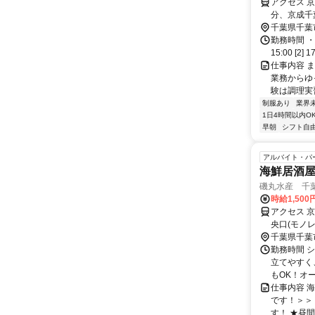
アクセス 
分、京成千
千葉県千葉
勤務時間 ・
15:00 [2
仕事内容 
業務からゆ
験は調理実
制服あり
業界
1日4時間以内O
早朝
シフト自
アルバイト・パ
海鮮居酒
磯丸水産 千
時給1,50
アクセス 
央口(モノ
歩約4分
千葉県千葉
勤務時間 
立てやすく
もOK！オ
仕事内容 
です！＞＞
す！ ★昼間