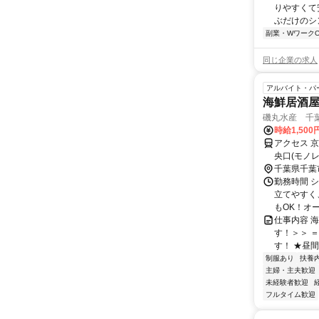
りやすくて
ぶだけのシ
副業・WワークO
同じ企業の求人
アルバイト・パ
海鮮居酒
磯丸水産 千
時給1,50
アクセス 
央口(モノ
歩約4分
千葉県千葉
勤務時間 
立てやすく
もOK！オ
仕事内容 
す！＞＞ 
す！ ★昼間
制服あり
扶養
主婦・主夫歓迎
未経験者歓迎
フルタイム歓迎