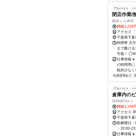
アルバイト・パ
閉店作業​
無添くら寿司
時給1,230
アクセス 
千葉県千葉
時間帯 夕方
まで働ける
可能！ ◯W
仕事情報 
の時間帯に
較的少なくな
社員登用あり
アルバイト・パ
倉庫内の
SHINKOロ
時給1,14
アクセス 
千葉県千葉
勤務曜日・時間
・20:00-
仕事情報 