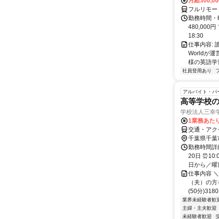
月給300,0
フルリモー
勤務時間・曜
480,000
18:30
仕事内容:
World
様の英語学習
社員登用あり
アルバイト・パ
高等学校の
学校法人三幸
1業務あたり
交通・アクセ
千葉県千葉
勤務時間詳
20日 ⏰1
日から／曜日
仕事内容 
（夫）の方を
(50分)31
業界未経験者歓
主婦・主夫歓迎
未経験者歓迎