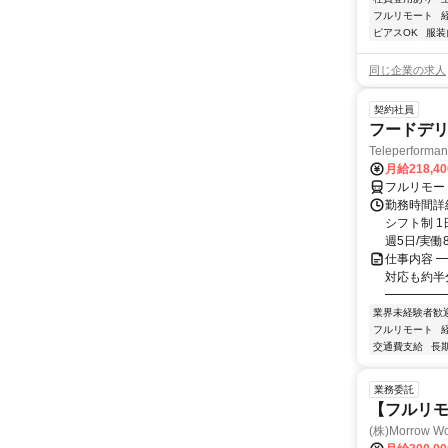
フルリモート
ピアスOK
服装
同じ企業の求人
契約社員
フードデリ
Teleperform
月給218,4
フルリモー
勤務時間詳細
シフト制 1
週5日/実働8
仕事内容 ━
対応も約半
━━━━━━
業界未経験者歓
フルリモート
交通費支給
長
業務委託
【フルリ
(株)Morrow Wo