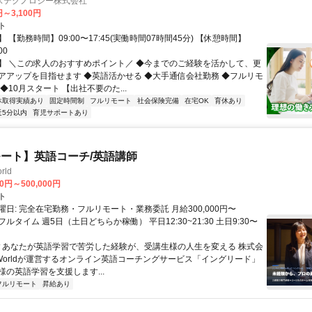
ステクノロジー株式会社
円～3,100円
ト
 【勤務時間】09:00〜17:45(実働時間07時間45分) 【休憩時間】
00
】 ＼この求人のおすすめポイント／ ◆今までのご経験を活かして、更
アアップを目指せます ◆英語活かせる ◆大手通信会社勤務 ◆フルリモ
◆10月スタート 【出社不要のた...
休取得実績あり
固定時間制
フルリモート
社会保険完備
在宅OK
育休あり
近5分以内
育児サポートあり
ート】英語コーチ/英語講師
rld
00円～500,000円
ト
日: 完全在宅勤務・フルリモート・業務委託 月給300,000円〜
円 フルタイム 週5日（土日どちらか稼働） 平日12:30~21:30 土日9:30〜
 ▼あなたが英語学習で苦労した経験が、受講生様の人生を変える 株式会
w Worldが運営するオンライン英語コーチングサービス「イングリード」
様の英語学習を支援します...
フルリモート
昇給あり