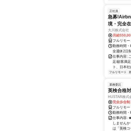
正社員
急募!Airbn
境・完全在
大川株式会社
月給550,0
フルリモー
勤務時間・曜
全週休2日
仕事内容:
足/顧客満
ト、日本社
フルリモート
業務委託
英検合格
HUSTAR株式
完全歩合制
フルリモー
勤務時間・曜
仕事内容:
しませんか
は「英検コ