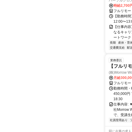
パーソルクロ
時給2,700
フルリモー
【勤務時間】
12:00〜13:
【仕事内容
なるキャリ
ートワーク 
長期
産休・育
交通費支給
駅
業務委託
【フルリモ
(株)Morrow Wo
月給300,0
フルリモー
勤務時間・曜
450,000
18:30
仕事内容:
社Morro
で、受講生
社員登用あり
同じ企業の求人