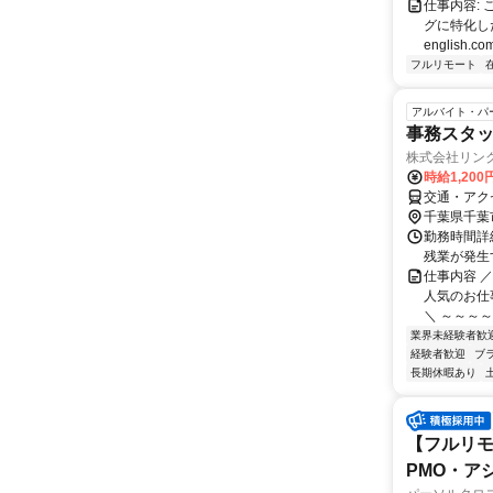
仕事内容:
グに特化した英
english.com
フルリモート
アルバイト・パ
事務スタッ
株式会社リン
時給1,20
交通・アク
千葉県千葉
勤務時間詳細
残業が発生
仕事内容 
人気のお仕
＼ ～～～～
業界未経験者歓
経験者歓迎
ブ
長期休暇あり
【フルリモ
PMO・アシ)