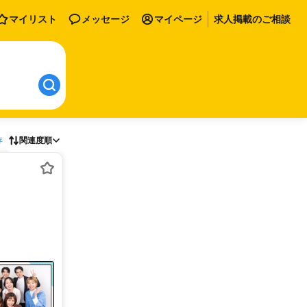
マイリスト
メッセージ
マイページ
求人掲載のご相談
存
関連度順