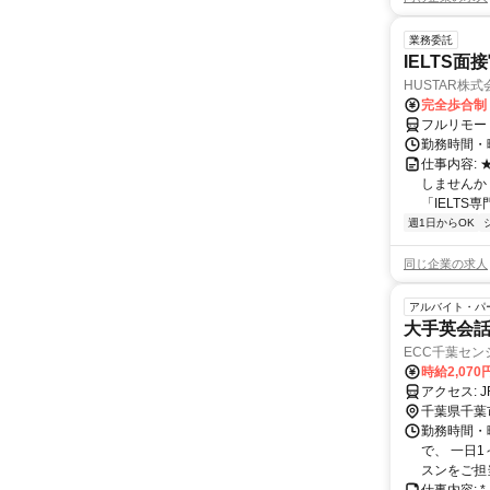
業務委託
IELTS面接
HUSTAR株式
完全歩合制
フルリモー
勤務時間・曜
仕事内容:
しませんか
「IELTS
週1日からOK
同じ企業の求人
アルバイト・パ
大手英会話
ECC千葉セン
時給2,070
ア
千葉県千葉
勤務時間・曜
で、 一日
スンをご担当