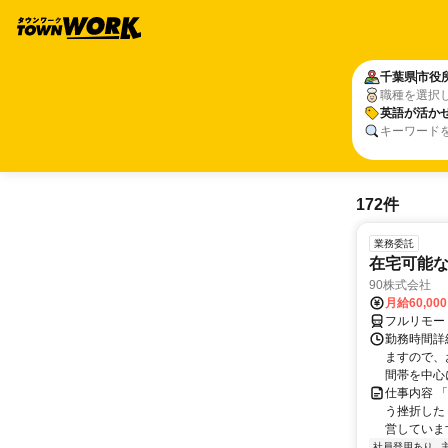
千葉県
市役
職種を選択
英語が活か
キーワード
172件
業務委託
在宅可能
90株式会社
月給60,00
フルリモー
勤務時間詳
ますので、お
間帯を中心に
仕事内容 
う挫折したく
営しています
社員登用あり