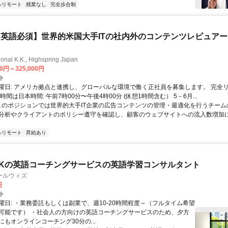
ルリモート
残業なし
完全歩合制
英語必須】世界的米国大手ITの社内外のコンテンツレビュア
ional K.K., Highspring Japan
00円～325,000円
ト
曜日: アメリカ拠点と連携し、グローバルな環境で働く正社員を募集します。 完全
時間は日本時間: 午前7時00分〜午後4時00分 (休憩1時間含む） 5－6月...
 このポジションでは世界的大手IT企業の広告コンテンツの管理・最適化を行うチー
分析やクライアントのポリシー遵守を確認し、顧客のウェブサイトへの流入数増加
ルリモート
昇給あり
Kの英語コーチングサービスの英語学習コンサルタント
ールウィズ
円
ト
曜日: ・業務委託もしくは副業で、週10-20時間程度～（フルタイム希望
可能です） ・社会人の方向けの英語コーチングサービスのため、夕方
もオンラインコーチング30分の...