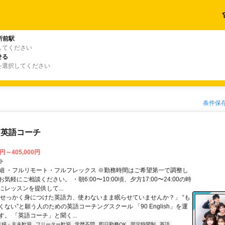
所前駅
してください
せる
を選択してください
条件保
な英語コーチ
0円～405,000円
ト
細 ・フルリモート・フルフレックス ※勤務時間はご希望第一で調整し
気軽にご相談ください。 ・朝6:00〜10:00頃、夕方17:00〜24:00の時
レッスンを提供して...
「せっかく身につけた英語力、使わないまま眠らせていませんか？」 “も
ない”と願う人のための英語コーチングスクール 「90 English」を運
。 「英語コーチ」と聞く...
主婦・主夫歓迎
フリーター歓迎
学歴不問
即日勤務OK
固定時間制
英語