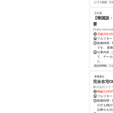
シフト自由
フ
正社員
【韓国語・
要
Drake Internat
月給300,0
フルリモー
勤務時間・
です。 業務
仕事内容:
て、データ
た...
固定時間制
フ
業務委託
完全在宅O
株式会社スク
時給3,000
フルリモー
勤務時間・
の方も検討
以降や土日に