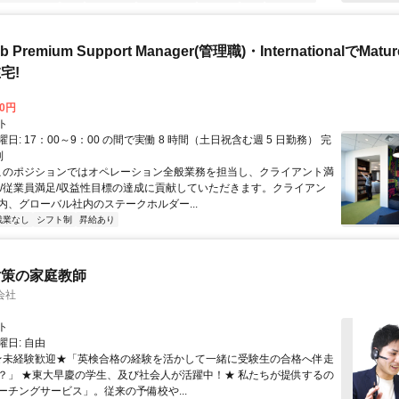
b Premium Support Manager(管理職)・InternationalでMa
宅!
00円
ト
日: 17：00～9：00 の間で実働 8 時間（土日祝含む週 5 日勤務） 完
制
 このポジションではオペレーション全般業務を担当し、クライアント満
足/従業員満足/収益性目標の達成に貢献していただきます。クライアン
内、グローバル社内のステークホルダー...
残業なし
シフト制
昇給あり
対策の家庭教師
会社
ト
日: 自由
 ★未経験歓迎★「英検合格の経験を活かして一緒に受験生の合格へ伴走
？」 ★東大早慶の学生、及び社会人が活躍中！★ 私たちが提供するの
ーチングサービス」。従来の予備校や...