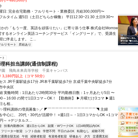
00円～480,000円
ト
日: 完全在宅勤務・フルリモート・業務委託 月給300,000円〜
円 フルタイム 週5日（土日どちらか稼働） 平日12:30~21:30 土日9:30〜
 誰かの「もう一度、英語を頑張りたい」に寄り添う仕事 株式会社Morrow
が運営するオンライン英語コーチングサービス「イングリード」で、受講生
に伴走します。 こ...
フルリモート
昇給あり
ート
理科担当講師(通信制課程)
学園 飛鳥未来高等学校 千葉キャンパス
 3,180円以上（コマ 50分）
ス JR千葉駅徒歩17分 JR本千葉駅徒歩7分 京成千葉中央駅徒歩7分
市中央区
細 実働時間：1日あたり2時間30分 平均勤務日数：1ヶ月あたり5日 〜
0:00～16:00 の間で1日3コマ～OK！ 【勤務例】 ▶月曜だけ3コマ ▶週1
も相...
＼✨理科講師の増員募集✨／ ◤￣￣￣￣￣￣￣￣￣￣￣￣￣◥ 主婦
中心に、 20代・30代が活躍中！ ⭐週1日～・1日3コマからOK ⭐1コマ
80円～ ⭐デジタルス...
迎
扶養内勤務OK
週1日からOK
副業・WワークOK
1日4時間以内OK
フリーター歓迎
シフト自由
学歴不問
平日のみOK
転勤なし
経験不問
交通費全額支給
午前
経験者歓迎
有資格者歓迎
研修あり
夕方
交通費支給