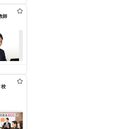
庭教師
ィ校