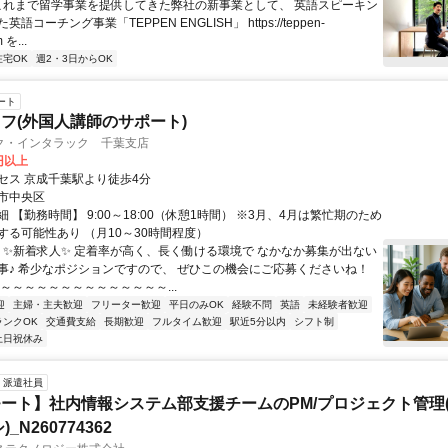
 これまで留学事業を提供してきた弊社の新事業として、 英語スピーキン
語コーチング事業「TEPPEN ENGLISH」 https://teppen-
 を...
在宅OK
週2・3日からOK
ート
フ(外国人講師のサポート)
ク・インタラック 千葉支店
0円以上
セス 京成千葉駅より徒歩4分
市中央区
 【勤務時間】 9:00～18:00（休憩1時間） ※3月、4月は繁忙期のため
する可能性あり （月10～30時間程度）
／ ✨新着求人✨ 定着率が高く、長く働ける環境で なかなか募集が出ない
事♪ 希少なポジションですので、 ぜひこの機会にご応募くださいね！
～～～～～～～～～～～～～～...
迎
主婦・主夫歓迎
フリーター歓迎
平日のみOK
経験不問
英語
未経験者歓迎
ランクOK
交通費支給
長期歓迎
フルタイム歓迎
駅近5分以内
シフト制
土日祝休み
派遣社員
ート】社内情報システム部支援チームのPM/プロジェクト管理(
_N260774362