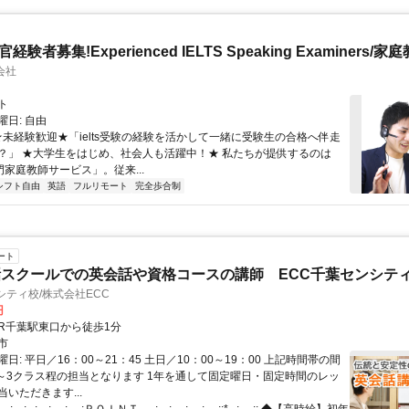
官経験者募集!Experienced IELTS Speaking Examiners/家
会社
ト
日: 自由
 ★未経験歓迎★「ielts受験の経験を活かして一緒に受験生の合格へ伴走
？」 ★大学生をはじめ、社会人も活躍中！★ 私たちが提供するのは
専門家庭教師サービス」。従来...
シフト自由
英語
フルリモート
完全歩合制
ート
スクールでの英会話や資格コースの講師 ECC千葉センシテ
シティ校/株式会社ECC
円
クセス: JR千葉駅東口から徒歩1分
市
日: 平日／16：00～21：45 土日／10：00～19：00 上記時間帯の間
1～3クラス程の担当となります 1年を通して固定曜日・固定時間のレッ
いただきます...