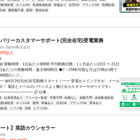
経験者歓迎
ネイルOK
有資格者歓迎
研修あり
在宅OK
ブランクOK
長期歓迎
自由
履歴書不要
髪型・髪色自由
バリーカスタマーサポート(完全在宅)受電業務
ance Japan株式会社
00円以上
ト
 実働時間：1日あたり8時間 平均勤務日数：1ヶ月あたり20日 〜 21日
日あたりの実働時間：最大8時間/日 ◆7～25時(可能な方は27時)の間で
時間のシフ...
━ 📅8月26日(水)在宅勤務スタート！━━ 受電がメインですが、メール
分！ 電話とメールのバランスよく働けるカスタマーサポートです♪
━━━━━━━━ 📋 仕事...
迎
社員登用あり
フリーター歓迎
学歴不問
転勤なし
経験不問
未経験者歓迎
経験者歓迎
ネイルOK
夜間
研修あり
在宅OK
ブランクOK
育休あり
期歓迎
シフト制
深夜
ピアスOK
モート】英語カウンセラー
rld