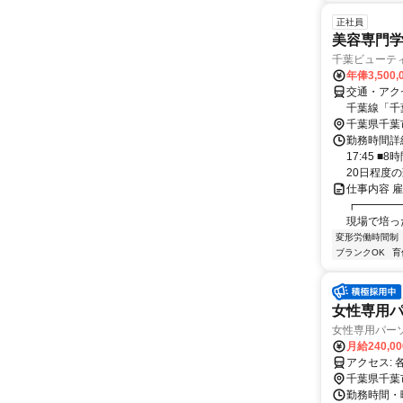
正社員
美容専門
千葉ビューテ
年俸3,500,
交通・アク
千葉線「千
分
千葉県千葉
勤務時間詳細
17:45 
20日程度の
仕事内容 
┏━━━━
現場で培っ
変形労働時間制
ブランクOK
育
女性専用
女性専用パーソ
月給240,0
ア
千葉県千葉
勤務時間・曜日