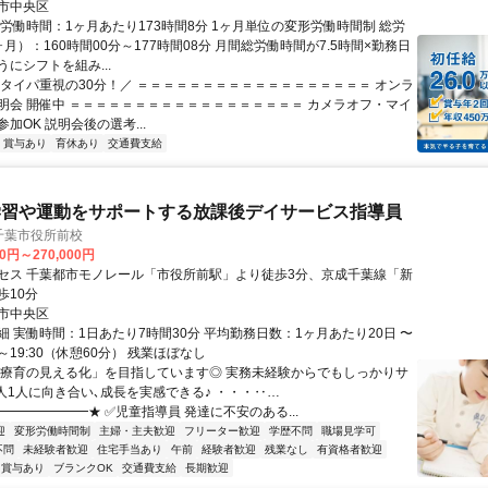
市中央区
総労働時間：1ヶ月あたり173時間8分 1ヶ月単位の変形労働時間制 総労
月）：160時間00分～177時間08分 月間総労働時間が7.5時間×勤務日
にシフトを組み...
＼タイパ重視の30分！／ ＝＝＝＝＝＝＝＝＝＝＝＝＝＝＝＝＝＝ オンラ
明会 開催中 ＝＝＝＝＝＝＝＝＝＝＝＝＝＝＝＝＝＝ カメラオフ・マイ
加OK 説明会後の選考...
賞与あり
育休あり
交通費支給
学習や運動をサポートする放課後デイサービス指導員
 千葉市役所前校
00円～270,000円
セス 千葉都市モノレール「市役所前駅」より徒歩3分、京成千葉線「新
歩10分
市中央区
細 実働時間：1日あたり7時間30分 平均勤務日数：1ヶ月あたり20日 〜
00～19:30（休憩60分） 残業ほぼなし
「療育の見える化」を目指しています◎ 実務未経験からでもしっかりサ
1人1人に向き合い､成長を実感できる♪ ・・・‥…
━━━━━━━★ ✅児童指導員 発達に不安のある...
迎
変形労働時間制
主婦・主夫歓迎
フリーター歓迎
学歴不問
職場見学可
不問
未経験者歓迎
住宅手当あり
午前
経験者歓迎
残業なし
有資格者歓迎
賞与あり
ブランクOK
交通費支給
長期歓迎