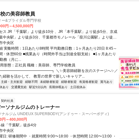
学校の美容師教員
ィー&ブライダル専門学校
000円～4,500,000円
セス JR「千葉駅」より徒歩10分 、JR「本千葉駅」より徒歩5分、京成
葉中央駅」より徒歩3分、千葉都市モノレール「葭川公園駅」より徒歩3
市中央区
 実働時間：1日あたり8時間 平均勤務日数：1ヶ月あたり20日 8:45～
■8時間・休憩60分 ■残業あり（時間外手当は別途全額支給） ■1ヶ月あたり
勤務（月に...
雇用形態：正社員 職種：美容師、専門学校教員
━━━━━━━━━━━━━━┓ ＼✨美容師経験を次のステージへ✨／
た経験を活かして、 教育の世界で新しいキャリア...
主婦・主夫歓迎
経験不問
未経験者歓迎
経験者歓迎
有資格者歓迎
賞与あり
休あり
交通費支給
駅近5分以内
長期休暇あり
土日祝休み
契約社員
パーソナルジムのトレーナー
ナルジム UNDEUX SUPERBODY(アンドゥー・スーパーボディ)
00円～400,000円
クセス: 各線「千葉駅」徒歩4分
市中央区
: 研修期間中 ・就業時間 9:00〜18:00 ・休憩時間 12:00〜13:00 ・