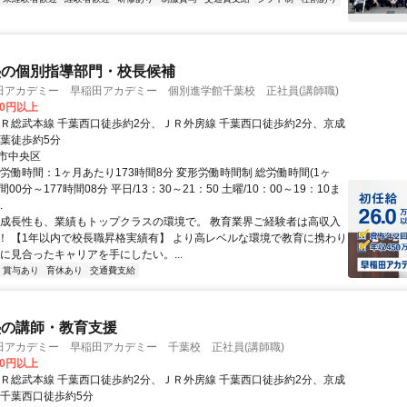
塾の個別指導部門・校長候補
田アカデミー 早稲田アカデミー 個別進学館千葉校 正社員(講師職)
00円以上
ＪＲ総武本線 千葉西口徒歩約2分、ＪＲ外房線 千葉西口徒歩約2分、京成
千葉徒歩約5分
市中央区
労働時間：1ヶ月あたり173時間8分 変形労働時間制 総労働時間(1ヶ
間00分～177時間08分 平日/13：30～21：50 土曜/10：00～19：10ま
.
◆成長性も、業績もトップクラスの環境で。 教育業界ご経験者は高収入
！ 【1年以内で校長職昇格実績有】 より高レベルな環境で教育に携わり
力に見合ったキャリアを手にしたい。...
賞与あり
育休あり
交通費支給
塾の講師・教育支援
田アカデミー 早稲田アカデミー 千葉校 正社員(講師職)
00円以上
ＪＲ総武本線 千葉西口徒歩約2分、ＪＲ外房線 千葉西口徒歩約2分、京成
成千葉西口徒歩約5分