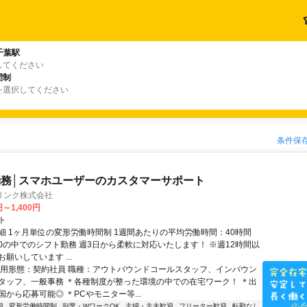
千葉駅
してください
間制
を選択してください
条件保
務│スマホユーザーのカスタマーサポート
リンク株式会社
円～1,400円
ト
細 1ヶ月単位の変形労働時間制 1週間あたりの平均労働時間：40時間
0:00の中でのシフト勤務 週3日から柔軟に対応いたします！ ※週12時間以
願いしています ...
雇用形態：契約社員 職種：アウトバウンドコールスタッフ、インバウン
タッフ、一般事務 ＊各種制度が整った環境の中での在宅ワーク！ ＊出
から応募可能◎ ＊PCやモニター等...
迎
変形労働時間制
副業・WワークOK
主婦・主夫歓迎
フリーター歓迎
転勤なし