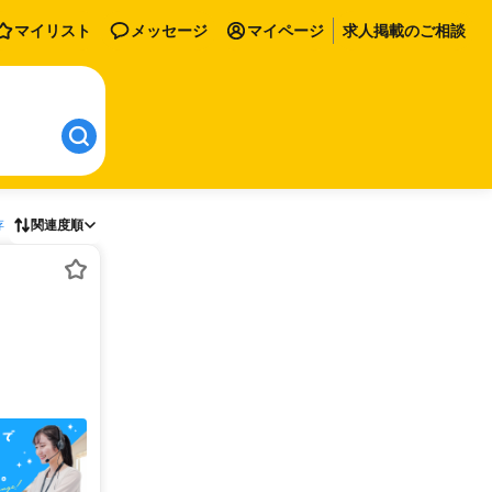
マイリスト
メッセージ
マイページ
求人掲載のご相談
存
関連度順