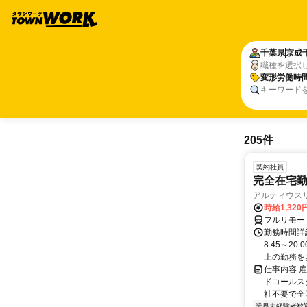
千葉県
京成
職種を選択
変形労働時
キーワード
205件
契約社員
完全在宅勤
アルティウス
時給1,320
フルリモー
勤務時間詳
8:45～2
上の勤務をお
仕事内容 
ドコールス
社不要で全国
業界未経験者歓