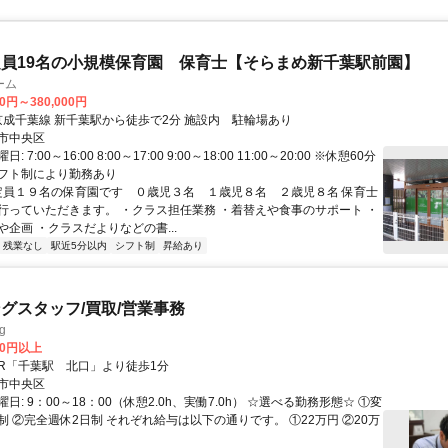
員19名の小規模保育園 保育士【そらまめ新千葉駅前園】
ーム
00円～380,000円
アクセス: 京成千葉線 新千葉駅から徒歩で2分 施設内 駐輪場あり
市中央区
 7:00～16:00 8:00～17:00 9:00～18:00 11:00～20:00 ※休憩60分
フト制により勤務あり
 定員１９名の保育園です ０歳児３名 １歳児８名 ２歳児８名 保育士
行っていただきます。 ・クラス担任業務 ・着替えや食事のサポート ・
企画 ・クラスだよりなどの書...
残業なし
駅近5分以内
シフト制
昇給あり
グスタッフ/買取/営業事務
g
00円以上
クセス: JR「千葉駅 北口」より徒歩1分
市中央区
日: 9：00～18：00（休憩2.0h、実働7.0h） ☆選べる勤務形態☆ ①変
制 ②完全週休2日制 それぞれ給与は以下の通りです。 ①22万円 ②20万