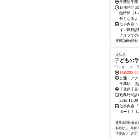
千葉県千葉
勤務時間 
働時間（1ヶ
数となるよう
仕事内容 
イン職種説
クオフでの参
変形労働時間制
正社員
子どもの
Gripキッズ
月給225,0
交通・アク
千葉駅」徒
千葉県千葉
勤務時間詳
22日 11:
仕事内容 
ポート！ 
━━━━━
業界未経験者歓
転勤なし
経験
研修あり
夕方