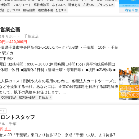
験者歓迎
フルリモート
経験者歓迎
ネイルOK
研修あり
在宅OK
ブランクOK
歓迎
ピアスOK
服装自由
履歴書不要
ひげOK
・営業企画
タルサポート 千葉支店
00円～420,000円
中央駅 3分 駅チカ
市中央区
日: 勤務時間：9:00～18:00 (休憩時間 1時間15分) 月平均残業時間は
 休暇・休日: ■隔週休2日制（隔週土曜・毎週日曜） ■祝日 ■GW休暇 ■
 法人様のコスト削減や人材の雇用のために、各種法人カードやニーズに
などを提案する当社。あなたには、企業の経営課題を解決する課題解決
として、以下の業務をお任せします。 ...
交通費支給
駅近5分以内
昇給あり
ート
フロントスタッフ
テル 千葉
0円以上
セス JR「千葉駅」東口より徒歩13分、京成「千葉中央駅」より徒歩7