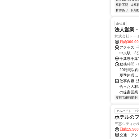
経験不問
未経
育休あり
長期
正社員
法人営業
株式会社トー
月給300,0
アクセス: 千葉県千葉市中央区新宿2-5-16LKパークビル8階 ・千葉駅 10分 ・千葉
千葉県千葉
勤務時間・曜
20時間以内
夏季休暇 ...
仕事内容:
合った人材
の提案営業
変形労働時間制
アルバイト・パ
ホテルの
三惠シティホ
日給15,50
交通・アク