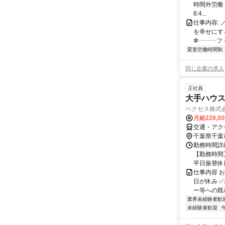
時間外労働 
8:4...
仕事内容:
を幸せにす
✼┈┈┈フィ
変形労働時間制
同じ企業の求人
正社員
大手ハウ
ベクセス株式
月給228,0
交通・アク
千葉県千葉
勤務時間詳細
【勤務時間】
平日振替休日
仕事内容 
日が休み 
ー等への既存
業界未経験者歓
未経験者歓迎