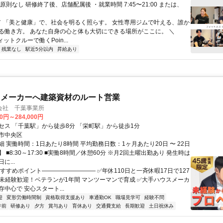
原則なし 研修終了後、店舗配属後 ・就業時間 7:45〜21:00 または、
 ／ 「美と健康」で、社会を明るく照らす。 女性専用ジムで叶える、誰か
る働き方。 あなた自身の心と体も大切にできる場所がここに。 ＼
ットクルーで働くPoin...
残業なし
駅近5分以内
昇給あり
スメーカーへ建築資材のルート営業
会社 千葉事業所
00円～284,000円
セス 「千葉駅」から徒歩8分 「栄町駅」から徒歩1分
市中央区
 実働時間：1日あたり8時間 平均勤務日数：1ヶ月あたり20日 〜 22日
 ■8:30～17:30 ■実働8時間／休憩60分 ※月2回土曜出勤あり 発生時は
に...
おすすめポイント――――――――― ✅年休110日と一斉休暇17日で127
✅未経験歓迎！ベテランが1年間 マンツーマンで育成 ✅大手ハウスメーカ
中心で 安心スタート...
迎
変形労働時間制
資格取得支援あり
車通勤OK
職場見学可
経験不問
午前
研修あり
夕方
賞与あり
育休あり
交通費支給
長期歓迎
土日祝休み