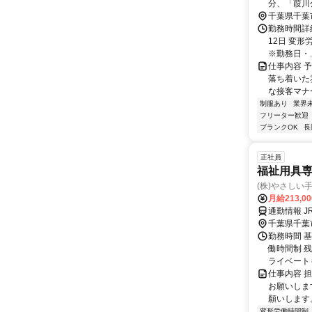
分、「葭川
千葉県千葉
勤務時間詳
12日 変形労
※勤務日・..
仕事内容 
落ち着いた
な接客マナ
制服あり
業界
フリーター歓迎
ブランクOK
長
正社員
福祉用具
(株)やさしい
月給213,0
通勤情報 
千葉県千葉
勤務時間 基
働時間制 
ライベートも
仕事内容 
お願いしま
願いします
変形労働時間制