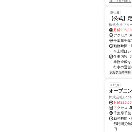
同じ企業の求人
正社員
【公式】定
株式会社ブル
月給295,0
千葉県千葉
勤務時間・曜日:
※土曜はシ
仕事内容:
業務全般を
行事の運営や
変形労働時間制
正社員
オープニン
株式会社Dgpe
月給220,0
ア
千葉県千葉
勤務時間・曜
形時間労働
円