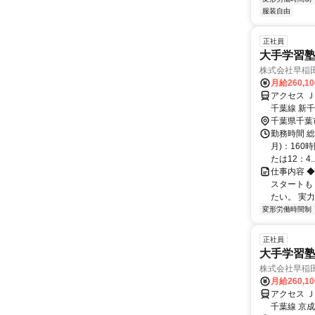
服装自由
正社員
大手学習
株式会社早稲
月給260,1
アクセス 
千葉線 新
千葉県千葉
勤務時間 総
月)：160時
たは12：4..
仕事内容 
スタートも
たい。 実
変形労働時間制
正社員
大手学習
株式会社早稲
月給260,1
アクセス 
千葉線 京