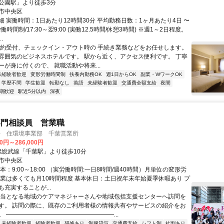
公園駅」より徒歩3分
市中央区
細 実働時間：1日あたり12時間30分 平均勤務日数：1ヶ月あたり4日 〜
働時間制/17:30～翌9:00 (実働12.5時間/休憩3時間) ※週1～2日程度。
.
予約受付、チェックイン・アウト時の 手続き業務などをお任せします。
雰囲気のビジネスホテルです。 駅から近く、アクセス便利です。 丁寧
ーが身に付くので、 就職活動や将来...
未経験者歓迎
変形労働時間制
扶養内勤務OK
週1日からOK
副業・WワークOK
学歴不問
学生歓迎
転勤なし
英語
未経験者歓迎
交通費全額支給
夜間
期歓迎
駅近5分以内
深夜
専門相談員 営業職
手 住環境事業部 千葉営業所
00円～286,000円
JR総武線「千葉駅」より徒歩10分
市中央区
本：9:00～18:00 （実労働時間:一日8時間/週40時間）月単位の変形労
残業は多くても月10時間程度 基本休日：土日祝年末年始夏季休暇あり プ
充実することが...
担当となる地域のケアマネジャーさんや地域包括支援センターへ訪問を
す。 訪問の際に、既存のご利用者様の情報共有やサービスの紹介をお
。 ━━━━━━━━━━━━━━━━━━...
未経験者歓迎
経験者歓迎
研修あり
制服貸与
交通費支給
シフト制
社割あり