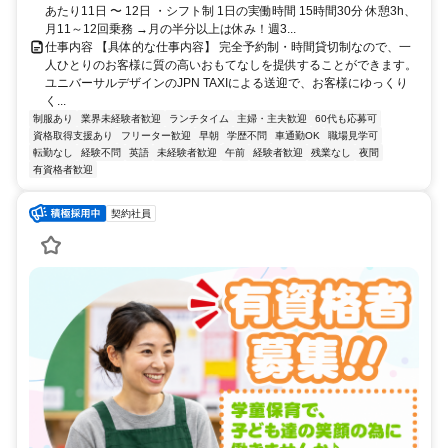
あたり11日 〜 12日 ・シフト制 1日の実働時間 15時間30分 休憩3h、
月11～12回乗務 →月の半分以上は休み！週3...
仕事内容 【具体的な仕事内容】 完全予約制・時間貸切制なので、一
人ひとりのお客様に質の高いおもてなしを提供することができます。
ユニバーサルデザインのJPN TAXIによる送迎で、お客様にゆっくり
く...
制服あり
業界未経験者歓迎
ランチタイム
主婦・主夫歓迎
60代も応募可
資格取得支援あり
フリーター歓迎
早朝
学歴不問
車通勤OK
職場見学可
転勤なし
経験不問
英語
未経験者歓迎
午前
経験者歓迎
残業なし
夜間
有資格者歓迎
契約社員