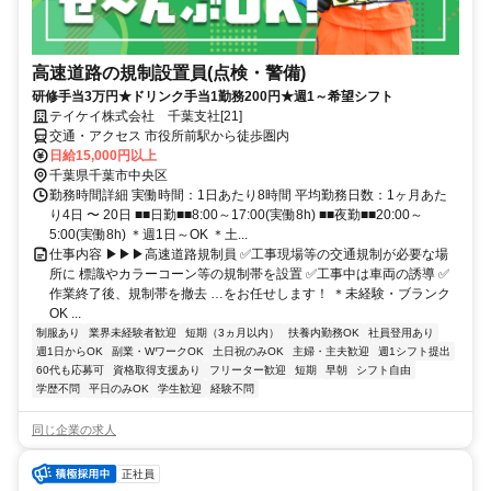
高速道路の規制設置員(点検・警備)
研修手当3万円★ドリンク手当1勤務200円★週1～希望シフト
テイケイ株式会社 千葉支社[21]
交通・アクセス 市役所前駅から徒歩圏内
日給15,000円以上
千葉県千葉市中央区
勤務時間詳細 実働時間：1日あたり8時間 平均勤務日数：1ヶ月あた
り4日 〜 20日 ■■日勤■■8:00～17:00(実働8h) ■■夜勤■■20:00～
5:00(実働8h) ＊週1日～OK ＊土...
仕事内容 ▶▶▶高速道路規制員 ✅工事現場等の交通規制が必要な場
所に 標識やカラーコーン等の規制帯を設置 ✅工事中は車両の誘導 ✅
作業終了後、規制帯を撤去 …をお任せします！ ＊未経験・ブランク
OK ...
制服あり
業界未経験者歓迎
短期（3ヵ月以内）
扶養内勤務OK
社員登用あり
週1日からOK
副業・WワークOK
土日祝のみOK
主婦・主夫歓迎
週1シフト提出
60代も応募可
資格取得支援あり
フリーター歓迎
短期
早朝
シフト自由
学歴不問
平日のみOK
学生歓迎
経験不問
同じ企業の求人
正社員