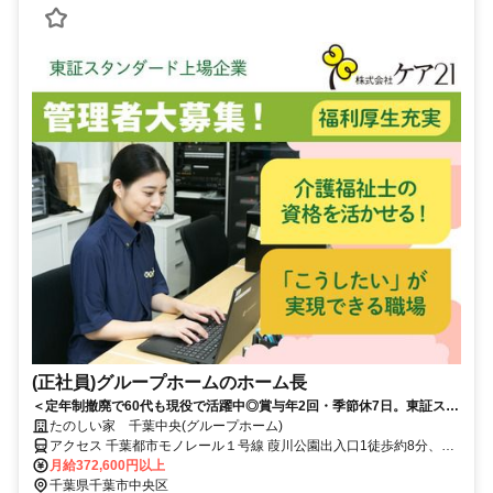
(正社員)グループホームのホーム長
＜定年制撤廃で60代も現役で活躍中◎賞与年2回・季節休7日。東証スタ
ンダード上場◎＞経験を評価！施設ごとに色を出せる、裁量あるグルー
たのしい家 千葉中央(グループホーム)
プホーム
アクセス 千葉都市モノレール１号線 葭川公園出入口1徒歩約8分、千
葉都市モノレール１号線 栄町（千葉県）出入口1徒歩約10分、ＪＲ総
月給372,600円以上
武本線 東千葉南口徒歩約10分 各線「千葉」駅から徒歩約17分
千葉県千葉市中央区