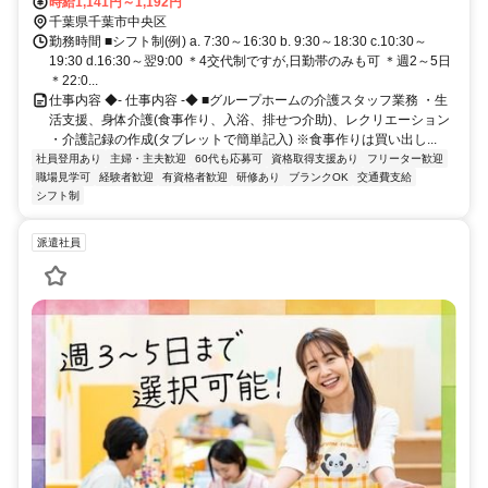
葉都市モノレール１号線 栄町（千葉県）出入口1徒歩約10分、ＪＲ総
時給1,141円～1,192円
武本線 東千葉南口徒歩約10分 各線「千葉」駅から徒歩約17分
千葉県千葉市中央区
勤務時間 ■シフト制(例) a. 7:30～16:30 b. 9:30～18:30 c.10:30～
19:30 d.16:30～翌9:00 ＊4交代制ですが,日勤帯のみも可 ＊週2～5日
＊22:0...
仕事内容 ◆- 仕事内容 -◆ ■グループホームの介護スタッフ業務 ・生
活支援、身体介護(食事作り、入浴、排せつ介助)、レクリエーション
・介護記録の作成(タブレットで簡単記入) ※食事作りは買い出し...
社員登用あり
主婦・主夫歓迎
60代も応募可
資格取得支援あり
フリーター歓迎
職場見学可
経験者歓迎
有資格者歓迎
研修あり
ブランクOK
交通費支給
シフト制
派遣社員