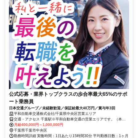
公式応募・業界トップクラスの歩合率最大65%のサポ
ート乗務員
日本交通グループ／未経験歓迎／保証給最大40万円／賞与年3回
平和自動車交通株式会社/千葉県中央区営業エリア
交通・アクセス 千葉駅※平和自動車交通の営業エリアです。（本社
住所:東京都江戸川区松江3-1-8）
月給400,000円～1,000,000円
千葉県千葉市中央区
勤務時間詳細 実働時間：1日あたり15時間30分 平均勤務日数：1ヶ月