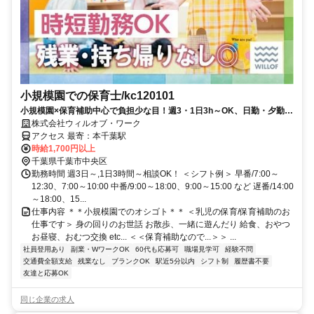
小規模園での保育士/kc120101
小規模園×保育補助中心で負担少な目！週3・1日3h～OK、日勤・夕勤等
の選択可！ミドルシニアも
株式会社ウィルオブ・ワーク
アクセス 最寄：本千葉駅
時給1,700円以上
千葉県千葉市中央区
勤務時間 週3日～,1日3時間～相談OK！ ＜シフト例＞ 早番/7:00～
12:30、7:00～10:00 中番/9:00～18:00、9:00～15:00 など 遅番/14:00
～18:00、15...
仕事内容 ＊＊小規模園でのオシゴト＊＊ ＜乳児の保育/保育補助のお
仕事です＞ 身の回りのお世話 お散歩、一緒に遊んだり 給食、おやつ
お昼寝、おむつ交換 etc... ＜＜保育補助なので...＞＞ ...
社員登用あり
副業・WワークOK
60代も応募可
職場見学可
経験不問
交通費全額支給
残業なし
ブランクOK
駅近5分以内
シフト制
履歴書不要
友達と応募OK
同じ企業の求人