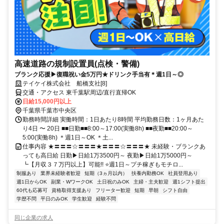
高速道路の規制設置員(点検・警備)
ブランク応援▶復職祝い金5万円★ドリンク手当有＊週1日～◎
テイケイ株式会社 船橋支社[8]
交通・アクセス 東千葉駅周辺/直行直帰OK
日給15,000円以上
千葉県千葉市中央区
勤務時間詳細 実働時間：1日あたり8時間 平均勤務日数：1ヶ月あた
り4日 〜 20日 ■■日勤■■8:00～17:00(実働8h) ■■夜勤■■20:00～
5:00(実働8h) ＊週1日～OK ＊土...
仕事内容 ★〓〓〓☆〓〓〓★〓〓〓☆〓〓〓★ 未経験・ブランクあ
っても高日給 日勤▶日給1万3500円～ 夜勤▶日給1万5000円～
┗【月収３７万円以上】可能!! ⭐週1日～プチ稼ぎもモチロ...
制服あり
業界未経験者歓迎
短期（3ヵ月以内）
扶養内勤務OK
社員登用あり
週1日からOK
副業・WワークOK
土日祝のみOK
主婦・主夫歓迎
週1シフト提出
60代も応募可
資格取得支援あり
フリーター歓迎
短期
早朝
シフト自由
学歴不問
平日のみOK
学生歓迎
経験不問
同じ企業の求人