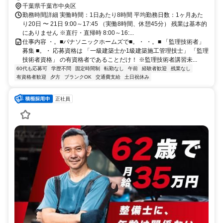
への直行直帰が基本。事務所へは月に数回出社あり
千葉県千葉市中央区
勤務時間詳細 実働時間：1日あたり8時間 平均勤務日数：1ヶ月あた
り20日 〜 21日 9:00～17:45 （実働8時間、休憩45分） 残業は基本的
にありません ※直行・直帰時 8:00～16:...
仕事内容 ・。■パナソニックホームズで■。・ ・。■ 「監理技術者」
募集 ■。・ 応募資格は 「一級建築士か1級建築施工管理技士」 「監理
技術者資格」 の有資格者であることだけ！ ※監理技術者講習未...
60代も応募可
学歴不問
固定時間制
転勤なし
午前
経験者歓迎
残業なし
有資格者歓迎
夕方
ブランクOK
交通費支給
土日祝休み
正社員