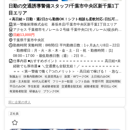
日勤の交通誘導警備スタッフ/千葉市中央区新千葉1丁
目エリア
＜高日給＞日勤・週2日から勤務OK！シフト相談も柔軟対応♪日払可◎
未経験歓迎★
第一警備保障株式会社 幕張本店/千葉市中央区新千葉1丁目エリア
アクセス 千葉都市モノレール２号線 千葉中央口(モノレール)徒歩約2
分、千葉都市モノレール２号線 千葉中央口(モノレール)徒歩約2分、
日給13,000円
千葉都市モノレール２号線 千葉中央口(モノレール)徒歩約2分 直行直
千葉県千葉市中央区
帰OK＊交通費全額支給＊
勤務時間 実働時間：8時間/日 平均勤務日数：1ヶ月あたり8日～22日
・勤務曜日：月・火・水・木・金・土・日・祝 ・勤務時間： [1]
08:00～17:00 ・最低勤務日数（週）：2日 ※...
仕事内容 ■おすすめポイント ＝＝＝＝＝＝＝＝＝＝＝＝＝ 高日給×未
経験でも厚待遇★ ＼交通費も全額支給！／ ＝＝＝＝＝＝＝＝＝＝＝
＝＝ ＜第一警備で働く7つのメリット＞ ・高日給で稼げる！ ・急な...
制服あり
扶養内勤務OK
社員登用あり
副業・WワークOK
土日祝のみOK
主婦・主夫歓迎
60代も応募可
フリーター歓迎
シフト自由
学歴不問
固定時間制
平日のみOK
学生歓迎
未経験者歓迎
交通費全額支給
経験者歓迎
即日払いOK
有資格者歓迎
研修あり
ブランクOK
同じ企業の求人
正社員