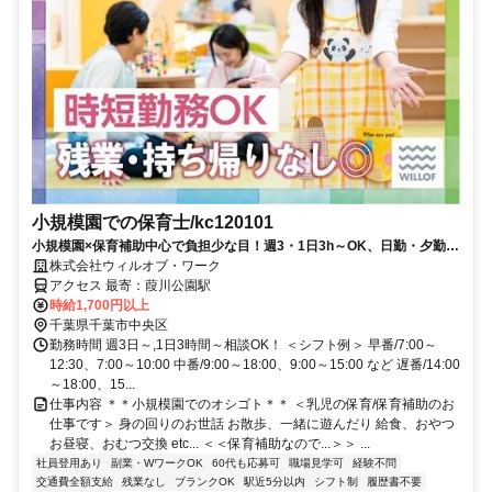
小規模園での保育士/kc120101
小規模園×保育補助中心で負担少な目！週3・1日3h～OK、日勤・夕勤等
の選択可！ミドルシニアも
株式会社ウィルオブ・ワーク
アクセス 最寄：葭川公園駅
時給1,700円以上
千葉県千葉市中央区
勤務時間 週3日～,1日3時間～相談OK！ ＜シフト例＞ 早番/7:00～
12:30、7:00～10:00 中番/9:00～18:00、9:00～15:00 など 遅番/14:00
～18:00、15...
仕事内容 ＊＊小規模園でのオシゴト＊＊ ＜乳児の保育/保育補助のお
仕事です＞ 身の回りのお世話 お散歩、一緒に遊んだり 給食、おやつ
お昼寝、おむつ交換 etc... ＜＜保育補助なので...＞＞ ...
社員登用あり
副業・WワークOK
60代も応募可
職場見学可
経験不問
交通費全額支給
残業なし
ブランクOK
駅近5分以内
シフト制
履歴書不要