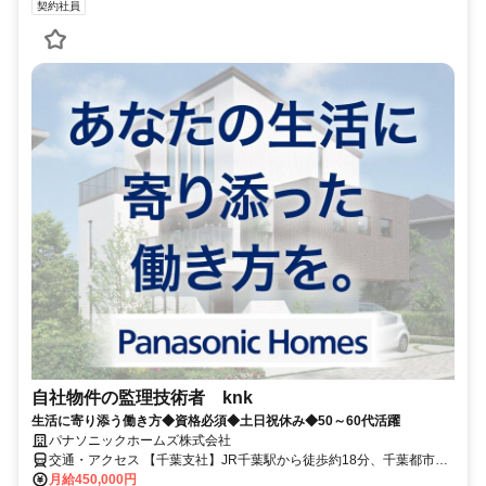
契約社員
自社物件の監理技術者 knk
生活に寄り添う働き方◆資格必須◆土日祝休み◆50～60代活躍
パナソニックホームズ株式会社
交通・アクセス 【千葉支社】JR千葉駅から徒歩約18分、千葉都市モ
ノレール市役所前駅から徒歩約10分／現場（自宅から1時間半以内）
月給450,000円