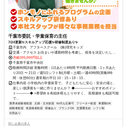
千葉市委託・学童保育の主任
7/24更新✨スキルアップ応援✨研修制度あり✨
千葉市内 アフタースクール (株)理究キッズ
交通・アクセス お住まいや通勤時間を考慮し、校舎を決定いたしま
す。
月給305,000円以上
千葉県千葉市中央区
勤務時間詳細 実働時間：1日あたり8時間 平均勤務日数：1ヶ月あた
り20日 〜 21日 ✅週5日シフト制(月曜～土曜) ✅週40時間(実働8時
間・休憩60分) 通常期の平日 10：15～19：15...
仕事内容 小学校内の学童保育で、 子どもたちに安心・安全の場と、
楽しい放課後を一緒に作りませんか？ ◆―――――おすすめポイン
ト――――◆ ⭐希望休＆有給休暇もとりやすく、 長期連休も相談可能
で...
業界未経験者歓迎
主婦・主夫歓迎
60代も応募可
フリーター歓迎
車通勤OK
経験者歓迎
有資格者歓迎
研修あり
ブランクOK
交通費支給
シフト制
社割あり
同じ企業の求人