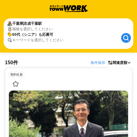
千葉県
京成千葉駅
職種を選択してください
60代（シニア）も応募可
キーワードを選択してください
150件
条件保存
関連度順
契約社員