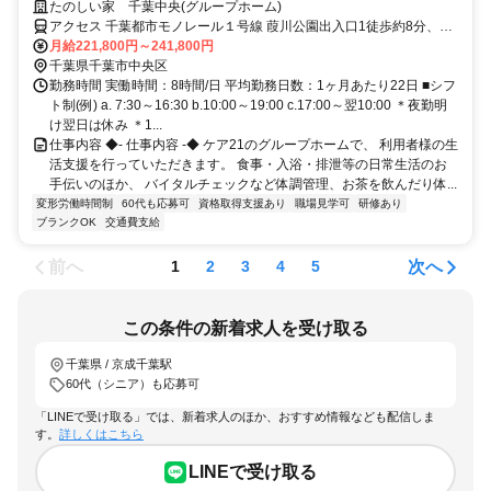
UPが可能◎＞賞与年2回＆昇給あり！定年制撤廃で長く安定して働けま
たのしい家 千葉中央(グループホーム)
す。少人数制で寄り添うケアができる温かいホームです◎
アクセス 千葉都市モノレール１号線 葭川公園出入口1徒歩約8分、千
葉都市モノレール１号線 栄町（千葉県）出入口1徒歩約10分、ＪＲ総
月給221,800円～241,800円
武本線 東千葉南口徒歩約10分 各線「千葉」駅から徒歩約17分
千葉県千葉市中央区
勤務時間 実働時間：8時間/日 平均勤務日数：1ヶ月あたり22日 ■シフ
ト制(例) a. 7:30～16:30 b.10:00～19:00 c.17:00～翌10:00 ＊夜勤明
け翌日は休み ＊1...
仕事内容 ◆- 仕事内容 -◆ ケア21のグループホームで、 利用者様の生
活支援を行っていただきます。 食事・入浴・排泄等の日常生活のお
手伝いのほか、 バイタルチェックなど体調管理、お茶を飲んだり体...
変形労働時間制
60代も応募可
資格取得支援あり
職場見学可
研修あり
ブランクOK
交通費支給
前へ
次へ
1
2
3
4
5
この条件の新着求人を受け取る
千葉県 / 京成千葉駅
60代（シニア）も応募可
「LINEで受け取る」では、新着求人のほか、おすすめ情報なども配信しま
す。
詳しくはこちら
LINEで受け取る