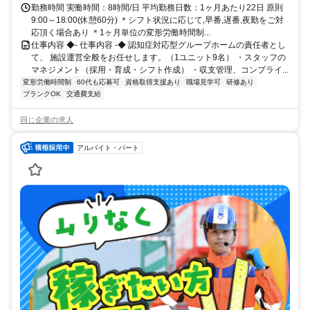
勤務時間 実働時間：8時間/日 平均勤務日数：1ヶ月あたり22日 原則
9:00～18:00(休憩60分) ＊シフト状況に応じて,早番,遅番,夜勤をご対
応頂く場合あり ＊1ヶ月単位の変形労働時間制...
仕事内容 ◆- 仕事内容 -◆ 認知症対応型グループホームの責任者とし
て、 施設運営全般をお任せします。（1ユニット9名） ・スタッフの
マネジメント（採用・育成・シフト作成） ・収支管理、コンプライ...
変形労働時間制
60代も応募可
資格取得支援あり
職場見学可
研修あり
ブランクOK
交通費支給
同じ企業の求人
アルバイト・パート