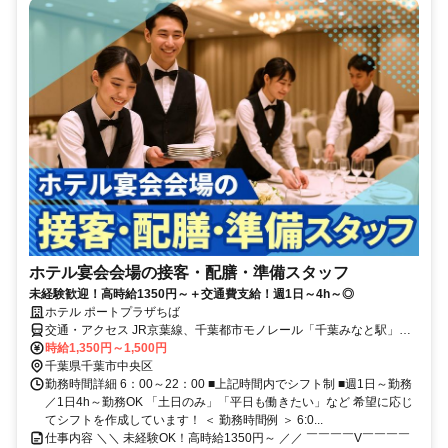
ホテル宴会会場の接客・配膳・準備スタッフ
未経験歓迎！高時給1350円～＋交通費支給！週1日～4h～◎
ホテル ポートプラザちば
交通・アクセス JR京葉線、千葉都市モノレール「千葉みなと駅」よ
り徒歩1分
時給1,350円～1,500円
千葉県千葉市中央区
勤務時間詳細 6：00～22：00 ■上記時間内でシフト制 ■週1日～勤務
／1日4h～勤務OK 「土日のみ」「平日も働きたい」など 希望に応じ
てシフトを作成しています！ ＜ 勤務時間例 ＞ 6:0...
仕事内容 ＼＼ 未経験OK！高時給1350円～ ／／ ￣￣￣￣V￣￣￣￣