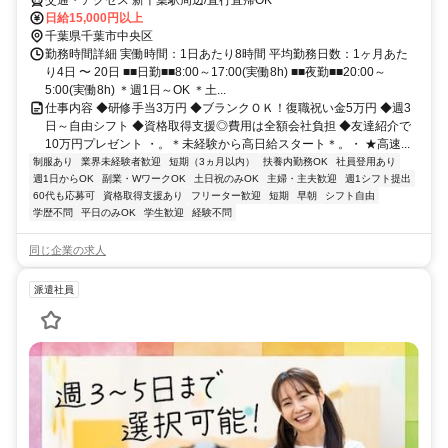
日給15,000円以上
千葉県千葉市中央区
勤務時間詳細 実働時間：1日あたり8時間 平均勤務日数：1ヶ月あた
り4日 〜 20日 ■■日勤■■8:00～17:00(実働8h) ■■夜勤■■20:00～
5:00(実働8h) ＊週1日～OK ＊土...
仕事内容 ◆研修手当3万円 ◆ブランクＯＫ！復職祝い金5万円 ◆週3
日～自由シフト ◆資格取得支援◎費用は全額会社負担 ◆友達紹介で
10万円プレゼント ・。＊未経験から高日給スタート＊。・ ★高速...
制服あり
業界未経験者歓迎
短期（3ヵ月以内）
扶養内勤務OK
社員登用あり
週1日からOK
副業・WワークOK
土日祝のみOK
主婦・主夫歓迎
週1シフト提出
60代も応募可
資格取得支援あり
フリーター歓迎
短期
早朝
シフト自由
学歴不問
平日のみOK
学生歓迎
経験不問
同じ企業の求人
派遣社員