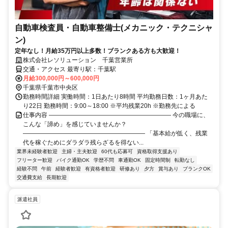
自動車検査員・自動車整備士(メカニック・テクニシャ
ン)
定年なし！月給35万円以上多数！ブランクある方も大歓迎！
株式会社レソリューション 千葉営業所
交通・アクセス 最寄り駅：千葉駅
月給300,000円～600,000円
千葉県千葉市中央区
勤務時間詳細 実働時間：1日あたり8時間 平均勤務日数：1ヶ月あた
り22日 勤務時間：9:00～18:00 ※平均残業20h ※勤務先による
仕事内容 ―――――――――――――――――――― 今の職場に、
こんな「諦め」を感じていませんか？
―――――――――――――――――――― 「基本給が低く、残業
代を稼ぐためにダラダラ残らざるを得ない...
業界未経験者歓迎
主婦・主夫歓迎
60代も応募可
資格取得支援あり
フリーター歓迎
バイク通勤OK
学歴不問
車通勤OK
固定時間制
転勤なし
経験不問
午前
経験者歓迎
有資格者歓迎
研修あり
夕方
賞与あり
ブランクOK
交通費支給
長期歓迎
派遣社員