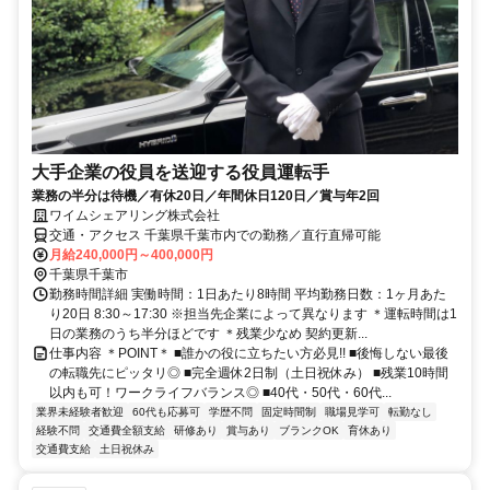
大手企業の役員を送迎する役員運転手
業務の半分は待機／有休20日／年間休日120日／賞与年2回
ワイムシェアリング株式会社
交通・アクセス 千葉県千葉市内での勤務／直行直帰可能
月給240,000円～400,000円
千葉県千葉市
勤務時間詳細 実働時間：1日あたり8時間 平均勤務日数：1ヶ月あた
り20日 8:30～17:30 ※担当先企業によって異なります ＊運転時間は1
日の業務のうち半分ほどです ＊残業少なめ 契約更新...
仕事内容 ＊POINT＊ ■誰かの役に立ちたい方必見!! ■後悔しない最後
の転職先にピッタリ◎ ■完全週休2日制（土日祝休み） ■残業10時間
以内も可！ワークライフバランス◎ ■40代・50代・60代...
業界未経験者歓迎
60代も応募可
学歴不問
固定時間制
職場見学可
転勤なし
経験不問
交通費全額支給
研修あり
賞与あり
ブランクOK
育休あり
交通費支給
土日祝休み