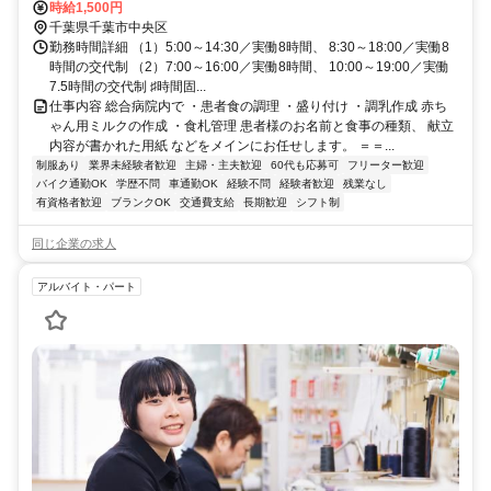
時給1,500円
千葉県千葉市中央区
勤務時間詳細 （1）5:00～14:30／実働8時間、 8:30～18:00／実働8
時間の交代制 （2）7:00～16:00／実働8時間、 10:00～19:00／実働
7.5時間の交代制 ♯時間固...
仕事内容 総合病院内で ・患者食の調理 ・盛り付け ・調乳作成 赤ち
ゃん用ミルクの作成 ・食札管理 患者様のお名前と食事の種類、 献立
内容が書かれた用紙 などをメインにお任せします。 ＝＝...
制服あり
業界未経験者歓迎
主婦・主夫歓迎
60代も応募可
フリーター歓迎
バイク通勤OK
学歴不問
車通勤OK
経験不問
経験者歓迎
残業なし
有資格者歓迎
ブランクOK
交通費支給
長期歓迎
シフト制
同じ企業の求人
アルバイト・パート