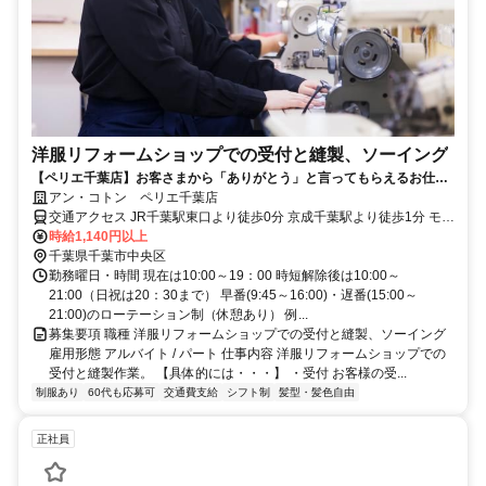
洋服リフォームショップでの受付と縫製、ソーイング
【ペリエ千葉店】お客さまから「ありがとう」と言ってもらえるお仕事
です。やりがいと喜びがあります。
アン・コトン ペリエ千葉店
交通アクセス JR千葉駅東口より徒歩0分 京成千葉駅より徒歩1分 モノ
レール千葉駅より徒歩1分
時給1,140円以上
千葉県千葉市中央区
勤務曜日・時間 現在は10:00～19：00 時短解除後は10:00～
21:00（日祝は20：30まで） 早番(9:45～16:00)・遅番(15:00～
21:00)のローテーション制（休憩あり） 例...
募集要項 職種 洋服リフォームショップでの受付と縫製、ソーイング
雇用形態 アルバイト / パート 仕事内容 洋服リフォームショップでの
受付と縫製作業。 【具体的には・・・】 ・受付 お客様の受...
制服あり
60代も応募可
交通費支給
シフト制
髪型・髪色自由
正社員