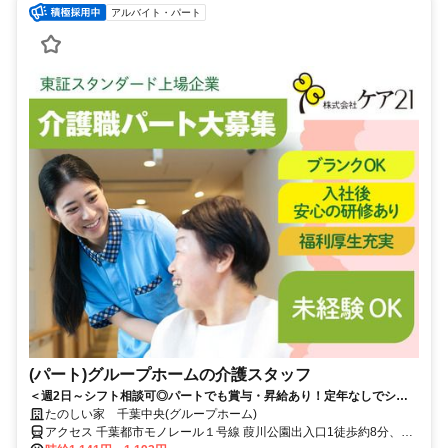
アルバイト・パート
(パート)グループホームの介護スタッフ
＜週2日～シフト相談可◎パートでも賞与・昇給あり！定年なしでシニ
アも活躍中＞東証スタンダード上場企業だから安心。少人数制で一人ひ
たのしい家 千葉中央(グループホーム)
とりに寄り添えるグループホーム
アクセス 千葉都市モノレール１号線 葭川公園出入口1徒歩約8分、千