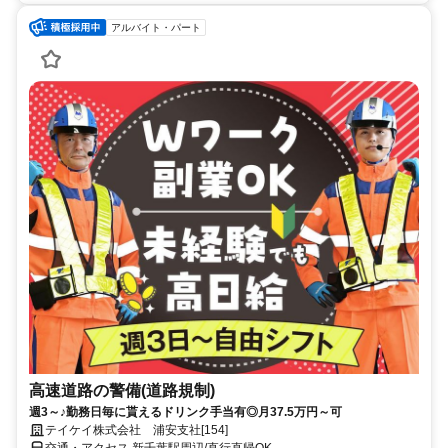
アルバイト・パート
高速道路の警備(道路規制)
週3～♪勤務日毎に貰えるドリンク手当有◎月37.5万円～可
テイケイ株式会社 浦安支社[154]
交通・アクセス 新千葉駅周辺/直行直帰OK