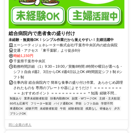
総合病院内で患者食の盛り付け
未経験・無資格OK！シンプル作業だから覚えやすい！主婦活躍中
エーシーティジェネレーター株式会社/千葉市中央区内の総合病院
交通・アクセス 「東千葉駅」より徒歩8分
時給1,150円
千葉県千葉市中央区
勤務時間詳細 （1）9:30～19:00／実働8時間 ♯時間や曜日が選べる・
シフト自由 ♯週2、3日からOK ♯週4日以上OK ♯時間固定シフト制 ♯シ
フト制
仕事内容 総合病院内で 簡単な食事の盛り付け作業。 あらかじめ調理
されたものを 専用のプレートや器によそうだけ！ ＝＝＝＝＝＝＝＝
＝＝ おすすめポイント ＝＝＝＝＝＝＝＝＝＝ ＊知識･経験不問...
制服あり
業界未経験者歓迎
扶養内勤務OK
副業・WワークOK
主婦・主夫歓迎
60代も応募可
フリーター歓迎
バイク通勤OK
早朝
シフト自由
学歴不問
車通勤OK
経験不問
未経験者歓迎
午前
経験者歓迎
残業なし
研修あり
夕方
ブランクOK
同じ企業の求人