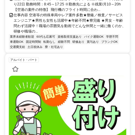
り22日 勤務時間：8:45～17:25 ※勤務先による ※残業/月10～20h
【空港の案件の特徴】 飛行機のフライト時間に合わ...
仕事内容 空港等の特殊車両やレア案件多数★整備／検査／サービス
エンジニア★男性も女性も活躍中★年齢不問★寮完備 ★男女・年齢
問わず活躍中！職場の雰囲気を動画でどんな仲間と一緒に働くのか、
研修や職場の...
業界未経験者歓迎
60代も応募可
資格取得支援あり
バイク通勤OK
学歴不問
車通勤OK
固定時間制
転勤なし
経験不問
研修あり
賞与あり
ブランクOK
交通費支給
土日祝休み
寮・社宅あり
アルバイト・パート