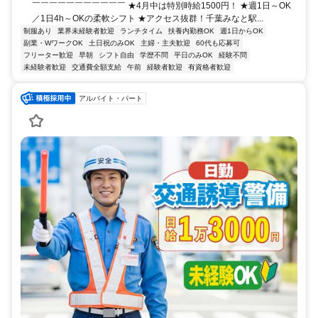
￣￣￣￣￣￣￣￣￣￣￣ ★4月中は特別時給1500円！ ★週1日～OK
／1日4h～OKの柔軟シフト ★アクセス抜群！千葉みなと駅...
制服あり
業界未経験者歓迎
ランチタイム
扶養内勤務OK
週1日からOK
副業・WワークOK
土日祝のみOK
主婦・主夫歓迎
60代も応募可
フリーター歓迎
早朝
シフト自由
学歴不問
平日のみOK
経験不問
未経験者歓迎
交通費全額支給
午前
経験者歓迎
有資格者歓迎
アルバイト・パート