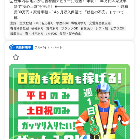
仕事内容 地方から首都圏デビューに最適！ 年収＋100万円＆家賃半
額で“安心上京”を実現！ ■━━━━━━━━━━━━━━━━ 引越費
用30万円＋家賃半額＋14ヶ月収入保証で 『移住の不安』もすべて
解...
主婦・主夫歓迎
60代も応募可
学歴不問
職場見学可
交通費全額支給
有資格者歓迎
研修あり
賞与あり
ブランクOK
育休あり
シフト制
ピアスOK
服装自由
寮・社宅あり
ひげOK
髪型・髪色自由
アルバイト・パート