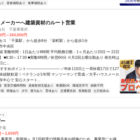
あり
昼食補助あり
食事補助あり
スメーカーへ建築資材のルート営業
会社 千葉事業所
00円～284,000円
セス 「千葉駅」から徒歩8分 「栄町駅」から徒歩1分
市中央区
 実働時間：1日あたり8時間 平均勤務日数：1ヶ月あたり20日 〜 22日
 ■8:30～17:30 ■実働8時間／休憩60分 ※月2回土曜出勤あり 発生時は
に...
おすすめポイント――――――――― ✅年休110日と一斉休暇17日で127
✅未経験歓迎！ベテランが1年間 マンツーマンで育成 ✅大手ハウスメーカ
中心で 安心スタート...
迎
変形労働時間制
資格取得支援あり
車通勤OK
職場見学可
経験不問
午前
研修あり
夕方
賞与あり
育休あり
交通費支給
長期歓迎
土日祝休み
ート
パー
千葉
円～2,659円