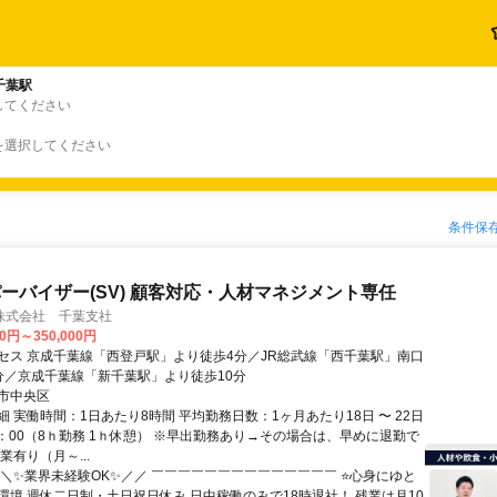
千葉駅
してください
を選択してください
条件保
ーバイザー(SV) 顧客対応・人材マネジメント専任
株式会社 千葉支社
00円～350,000円
セス 京成千葉線「西登戸駅」より徒歩4分／JR総武線「西千葉駅」南口
分／京成千葉線「新千葉駅」より徒歩10分
市中央区
 実働時間：1日あたり8時間 平均勤務日数：1ヶ月あたり18日 〜 22日
8：00（8ｈ勤務 1ｈ休憩） ※早出勤務あり→その場合は、早めに退勤で
業有り（月～...
＼＼✨業界未経験OK✨／／ ￣￣￣￣￣￣￣￣￣￣￣￣￣￣ ⭐心身にゆと
環境 週休二日制・土日祝日休み 日中稼働のみで18時退社！ 残業は月10