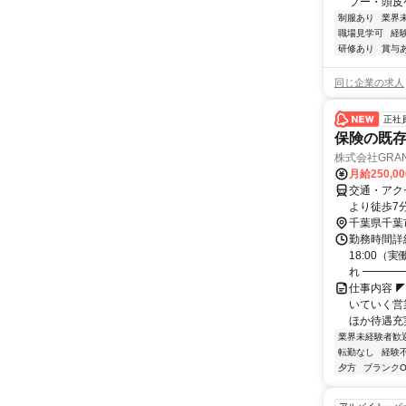
プー・頭皮ケ
制服あり
業界
職場見学可
経
研修あり
賞与
同じ企業の求人
正社
保険の既
株式会社GRAN
月給250,0
交通・アク
より徒歩7
千葉県千葉
勤務時間詳細
18:00（
れ ━━━━━
仕事内容 
いていく営
ほか待遇充
業界未経験者歓
転勤なし
経験
夕方
ブランクO