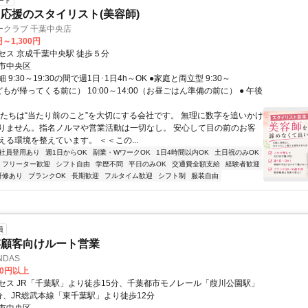
ート
応援のスタイリスト(美容師)
ークラブ 千葉中央店
円～1,300円
セス 京成千葉中央駅 徒歩５分
市中央区
9:30～19:30の間で週1日･1日4h～OK ●家庭と両立型 9:30～
子どもが帰ってくる前に） 10:00～14:00（お昼ごはん準備の前に） ● 午後
私たちは“当たり前のこと”を大切にする会社です。 無理に数字を追いかけ
りません。指名ノルマや営業活動は一切なし。 安心して目の前のお客
える環境を整えています。 ＜＜この...
社員登用あり
週1日からOK
副業・WワークOK
1日4時間以内OK
土日祝のみOK
フリーター歓迎
シフト自由
学歴不問
平日のみOK
交通費全額支給
経験者歓迎
研修あり
ブランクOK
長期歓迎
フルタイム歓迎
シフト制
服装自由
員
存顧客向けルート営業
DAS
00円以上
セス JR「千葉駅」より徒歩15分、千葉都市モノレール「葭川公園駅」
分、JR総武本線「東千葉駅」より徒歩12分