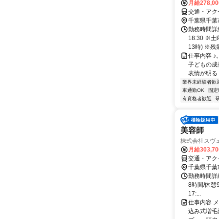
月給278,0
交通・アク
千葉県千葉
勤務時間詳細
18:30 
13時) ※残業
仕事内容 ♪
子どもの成長
表情が明るく
業界未経験者歓
車通勤OK
固定
有資格者歓迎
美容師
株式会社スヴ
月給303,7
交通・アク
千葉県千葉
勤務時間詳細
8時間/休憩9
17:...
仕事内容 
込み式増毛