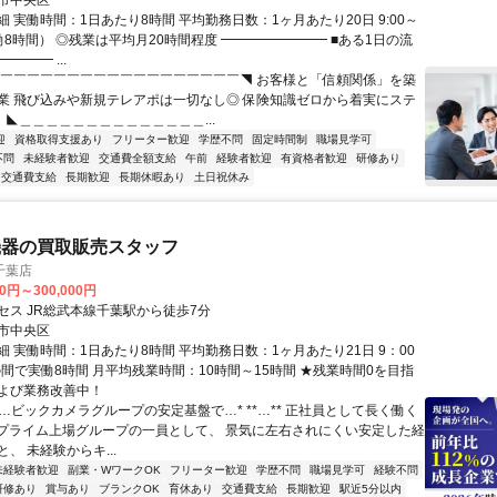
市中央区
 実働時間：1日あたり8時間 平均勤務日数：1ヶ月あたり20日 9:00～
実働8時間） ◎残業は平均月20時間程度 ━━━━━━━━ ■ある1日の流
━━━ ...
◤￣￣￣￣￣￣￣￣￣￣￣￣￣￣￣￣￣￣◥ お客様と「信頼関係」を築
業 飛び込みや新規テレアポは一切なし◎ 保険知識ゼロから着実にステ
 ◣＿＿＿＿＿＿＿＿＿＿＿＿＿＿...
迎
資格取得支援あり
フリーター歓迎
学歴不問
固定時間制
職場見学可
不問
未経験者歓迎
交通費全額支給
午前
経験者歓迎
有資格者歓迎
研修あり
交通費支給
長期歓迎
長期休暇あり
土日祝休み
機器の買取販売スタッフ
千葉店
00円～300,000円
セス JR総武本線千葉駅から徒歩7分
市中央区
 実働時間：1日あたり8時間 平均勤務日数：1ヶ月あたり21日 9：00
の間で実働8時間 月平均残業時間：10時間～15時間 ★残業時間0を目指
よび業務改善中！
*…ビックカメラグループの安定基盤で…* **…** 正社員として長く働く
 東証プライム上場グループの一員として、 景気に左右されにくい安定した経
、 未経験からキ...
未経験者歓迎
副業・WワークOK
フリーター歓迎
学歴不問
職場見学可
経験不問
研修あり
賞与あり
ブランクOK
育休あり
交通費支給
長期歓迎
駅近5分以内