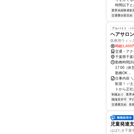
時間以下と少
業界未経験者歓
交通費全額支給
アルバイト・パ
ヘアサロ
医療用ウィッ
時給1,400
交通・アク
千葉県千葉
勤務時間詳細 
17:00（
勤務OK ...
仕事内容 
歓迎！ ✅
トから正社員
制服あり
業界
職場見学可
平
交通費支給
長
児童発達
はばたき千葉