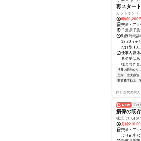
アルバイト・パ
再スタート
カットオンリ
時給1,200
交通・アク
千葉県千葉
勤務時間詳細 
13:30（
だけ型 13...
仕事内容 
る必要はあ
様と向き合
扶養内勤務OK
主婦・主夫歓迎
有資格者歓迎
同じ企業の求人
正社
損保の既
株式会社GRAN
月給210,0
交通・アク
より徒歩7