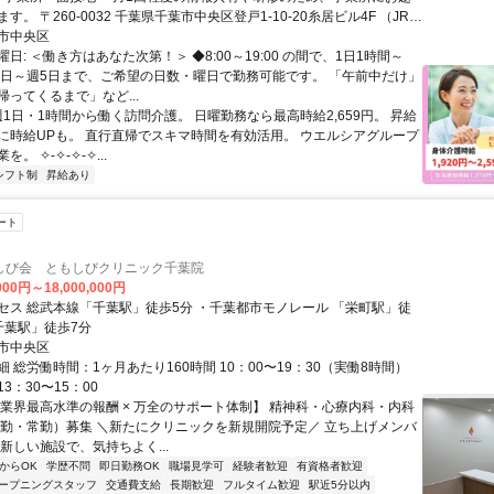
す。 〒260-0032 千葉県千葉市中央区登戸1-10-20糸居ビル4F （JR
千葉モノレール「千葉駅」より徒歩8分） （京成千葉線「新千葉駅」よ
市中央区
） （京葉線「千葉みなと駅」より徒歩11分）
日: ＜働き方はあなた次第！＞ ◆8:00～19:00 の間で、1日1時間～
週1日～週5日まで、ご希望の日数・曜日で勤務可能です。 「午前中だけ」
ってくるまで」など...
週1日・1時間から働く訪問介護。 日曜勤務なら最高時給2,659円。 昇給
に時給UPも。 直行直帰でスキマ時間を有効活用。 ウエルシアグループ
。 ✧-✧-✧-✧...
シフト制
昇給あり
ート
しび会 ともしびクリニック千葉院
000円～18,000,000円
セス 総武本線「千葉駅」徒歩5分 ・千葉都市モノレール 「栄町駅」徒
千葉駅」徒歩7分
市中央区
 総労働時間：1ヶ月あたり160時間 10：00〜19：30（実働8時間）
3：30〜15：00
【業界最高水準の報酬 × 万全のサポート体制】 精神科・心療内科・内科
常勤・常勤）募集 ＼新たにクリニックを新規開院予定／ 立ち上げメンバ
新しい施設で、気持ちよく...
からOK
学歴不問
即日勤務OK
職場見学可
経験者歓迎
有資格者歓迎
ープニングスタッフ
交通費支給
長期歓迎
フルタイム歓迎
駅近5分以内