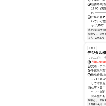
千葉県千葉
勤務時間詳細
18:00（
れ ━━━━━
仕事内容 
いていく営
ップUP可！
業界未経験者歓
転勤なし
経験
夕方
育休あり
正社員
デジタル
じゃんぱら 
月給220,0
交通・アク
千葉県千葉
勤務時間詳細
～21：00
して増員お
仕事内容 *
**…**
営基盤のもと
制服あり
業界
食費補助あり