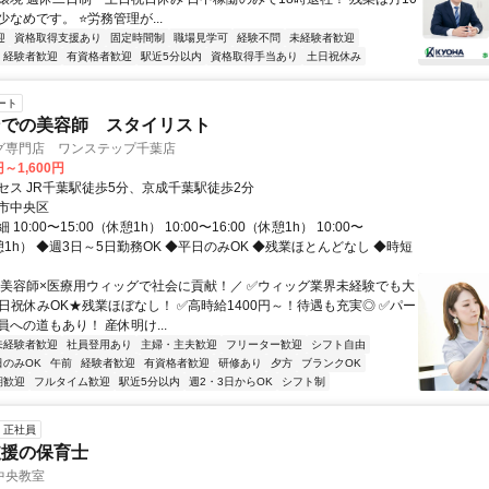
なめです。 ⭐労務管理が...
迎
資格取得支援あり
固定時間制
職場見学可
経験不問
未経験者歓迎
経験者歓迎
有資格者歓迎
駅近5分以内
資格取得手当あり
土日祝休み
ート
ンでの美容師 スタイリスト
グ専門店 ワンステップ千葉店
円～1,600円
セス JR千葉駅徒歩5分、京成千葉駅徒歩2分
市中央区
10:00〜15:00（休憩1h） 10:00〜16:00（休憩1h） 10:00〜
休憩1h） ◆週3日～5日勤務OK ◆平日のみOK ◆残業ほとんどなし ◆時短
＼美容師×医療用ウィッグで社会に貢献！／ ✅ウィッグ業界未経験でも大
土日祝休みOK★残業ほぼなし！ ✅高時給1400円～！待遇も充実◎ ✅パー
への道もあり！ 産休明け...
未経験者歓迎
社員登用あり
主婦・主夫歓迎
フリーター歓迎
シフト自由
日のみOK
午前
経験者歓迎
有資格者歓迎
研修あり
夕方
ブランクOK
期歓迎
フルタイム歓迎
駅近5分以内
週2・3日からOK
シフト制
正社員
支援の保育士
中央教室