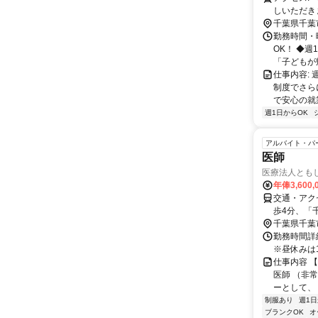
しいただきま
総武線他、
千葉県千葉
り徒歩5分
勤務時間・曜
OK！ ◆
「子どもが帰
仕事内容: 
制度でさら
で安心の就業を
週1日からOK
アルバイト・パ
医師
医療法人とも
年俸3,600,
交通・アク
歩4分、「
千葉県千葉
勤務時間詳細
※昼休みは1
仕事内容 
医師 （非
ーとして、 
制服あり
週1日
ブランクOK
オ