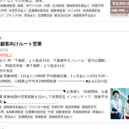
ア など ※入社後は、就業...
未経験者歓迎
副業・WワークOK
主婦・主夫歓迎
資格取得支援あり
学歴不問
験不問
住宅手当あり
交通費全額支給
経験者歓迎
ネイルOK
有資格者歓迎
あり
ブランクOK
育休あり
交通費支給
駅近5分以内
資格取得手当あり
員
存顧客向けルート営業
DAS
00円以上
セス JR「千葉駅」より徒歩15分、千葉都市モノレール「葭川公園駅」
分、JR総武本線「東千葉駅」より徒歩12分
市中央区
 実働時間：1日あたり8時間 平均勤務日数：1ヶ月あたり20日 9:00～
実働8時間） ◎残業は平均月20時間程度 ━━━━━━━━ ■ある1日の流
━━━ ...
◤￣￣￣￣￣￣￣￣￣￣￣￣￣￣￣￣￣￣◥ お客様と「信頼関係」を築
業 保険知識や営業経験を活かして長期安定 インセンティブ・資格手当
実 ◣＿＿＿＿＿＿＿＿＿＿＿＿＿＿...
迎
資格取得支援あり
フリーター歓迎
学歴不問
固定時間制
職場見学可
不問
未経験者歓迎
交通費全額支給
午前
経験者歓迎
有資格者歓迎
研修あり
K
育休あり
交通費支給
長期歓迎
資格取得手当あり