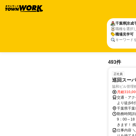
千葉県
京成
職種を選択
職場見学可
キーワード
493件
正社員
巡回スーパ
協和ビル管理
月給310,0
交通・アク
より徒歩6
千葉県千葉
勤務時間詳細
9：00～1
きます！ 残
仕事内容 
りを持てる