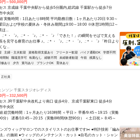
00円～500,000円
セス 京成線 千葉中央駅から徒歩5分圏内,総武線 千葉駅から徒歩7分
市中央区
 実働時間：1日あたり8時間 平均勤務日数：1ヶ月あたり20日 9:30～
※土曜日および学校の夏休み・冬休み期間は9:00～18:00 ※休憩1時間(12～
ほ...
。.:＊・゜♪。.:＊・゜♪。.:＊・゜♪ 「できた！」の瞬間をそばで支える
を見守る療育のお仕事 ♪。.:＊・゜♪。.:＊・゜♪。.:＊・゜♪ 「昨日より
な...
迎
主婦・主夫歓迎
資格取得支援あり
フリーター歓迎
バイク通勤OK
学歴不問
時間制
職場見学可
転勤なし
経験不問
未経験者歓迎
午前
残業なし
研修あり
夕方
賞与あり
ブランクOK
育休あり
正社員
ェンソン 千葉スタジオレディス
00円～332,500円
セス JR千葉駅中央改札より南口 徒歩4分、京成千葉駅東口 徒歩4分
市中央区
 総労働時間：1ヶ月あたり163時間 ＜平日＞ 早番/9:45～19:15（実働
0分） 遅番/10:45～20:15（実働8時間/休憩90分） ＜土日祝＞ 8:45～
メンズウィッグサロンでのスタイリストのお仕事です✂️ ●特許技術「編み
法」の施術 ●ウィッグのメンテナンス・カット ●自毛のカット・シャン