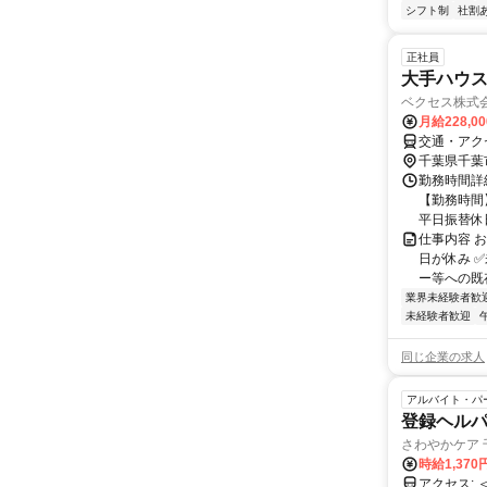
シフト制
社割
正社員
大手ハウ
ベクセス株式
月給228,0
交通・アク
千葉県千葉
勤務時間詳細
【勤務時間】
平日振替休日
仕事内容 
日が休み 
ー等への既存
業界未経験者歓
未経験者歓迎
同じ企業の求人
アルバイト・パ
登録ヘル
さわやかケア 
時給1,370
アクセス: ＜事業所・面接地＞ 月1回程度の情報共有や研修のため、事業所にお越