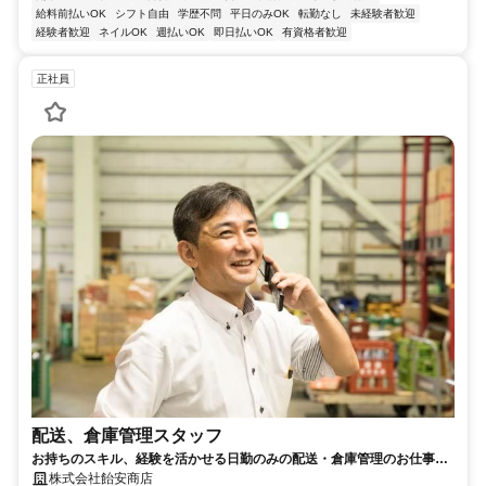
給料前払いOK
シフト自由
学歴不問
平日のみOK
転勤なし
未経験者歓迎
経験者歓迎
ネイルOK
週払いOK
即日払いOK
有資格者歓迎
正社員
配送、倉庫管理スタッフ
お持ちのスキル、経験を活かせる日勤のみの配送・倉庫管理のお仕事で
す！大きなイベントにも携われます♪
株式会社飴安商店