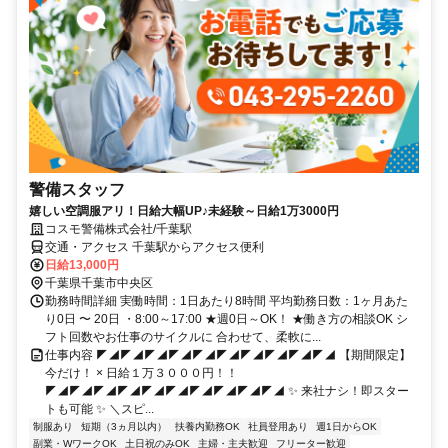
警備スタッフ
嬉しい空調服アリ！日給大幅UP♪未経験～日給1万3000円
コスモ警備株式会社/千葉駅
交通・アクセス 千葉駅からアクセス便利
日給13,000円
千葉県千葉市中央区
勤務時間詳細 実働時間：1日あたり8時間 平均勤務日数：1ヶ月あた
り0日 〜 20日 ・8:00～17:00 ★週0日～OK！ ★働き方の相談OK シ
フト回数やお仕事のサイクルに 合わせて、柔軟に...
仕事内容 ◤◢◤◢◤◢◤◢◤◢◤◢◤◢◤◢◤◢◤◢ 【期間限定】
今だけ！ × 日給１万３０００円！！
◤◢◤◢◤◢◤◢◤◢◤◢◤◢◤◢◤◢◤◢ ✨ 来社ナシ！即スター
トも可能 ✨ ＼スピ...
制服あり
短期（3ヵ月以内）
扶養内勤務OK
社員登用あり
週1日からOK
副業・WワークOK
土日祝のみOK
主婦・主夫歓迎
フリーター歓迎