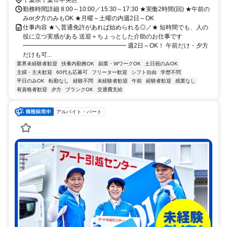
勤務時間詳細 8:00～10:00／15:30～17:30 ★実働2時間(回) ★午前の
みor夕方のみもOK ★月曜～土曜の内週2日～OK
仕事内容 ★＼普通免許があれば始められる◎／★ 短時間でも、人の
役に立つ実感がある 送迎＋ちょっとした介助のお仕事です
━━━━━━━━━━━━━━━━━ 週2日～OK！ 午前だけ・夕方
だけも可...
業界未経験者歓迎
扶養内勤務OK
副業・WワークOK
土日祝のみOK
主婦・主夫歓迎
60代も応募可
フリーター歓迎
シフト自由
学歴不問
平日のみOK
転勤なし
経験不問
未経験者歓迎
午前
経験者歓迎
残業なし
有資格者歓迎
夕方
ブランクOK
交通費支給
アルバイト・パート