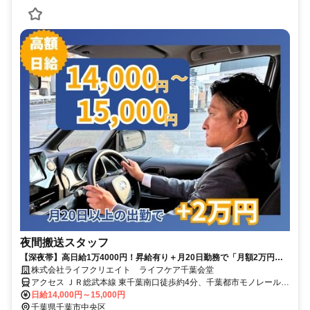
夜間搬送スタッフ
【深夜帯】高日給1万4000円！昇給有り＋月20日勤務で「月額2万円」
を別途支給 ！！
株式会社ライフクリエイト ライフケア千葉会堂
アクセス ＪＲ総武本線 東千葉南口徒歩約4分、千葉都市モノレール２
号線 千葉公園出入口1徒歩約11分 ｢東千葉｣駅徒歩1分/｢鎌取｣駅徒歩6
日給14,000円～15,000円
分
千葉県千葉市中央区