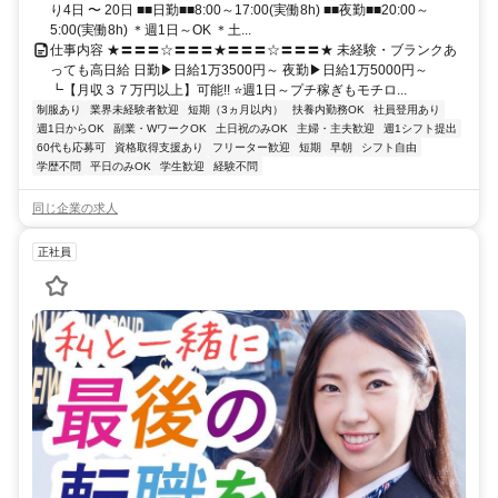
り4日 〜 20日 ■■日勤■■8:00～17:00(実働8h) ■■夜勤■■20:00～
5:00(実働8h) ＊週1日～OK ＊土...
仕事内容 ★〓〓〓☆〓〓〓★〓〓〓☆〓〓〓★ 未経験・ブランクあ
っても高日給 日勤▶日給1万3500円～ 夜勤▶日給1万5000円～
┗【月収３７万円以上】可能!! ⭐週1日～プチ稼ぎもモチロ...
制服あり
業界未経験者歓迎
短期（3ヵ月以内）
扶養内勤務OK
社員登用あり
週1日からOK
副業・WワークOK
土日祝のみOK
主婦・主夫歓迎
週1シフト提出
60代も応募可
資格取得支援あり
フリーター歓迎
短期
早朝
シフト自由
学歴不問
平日のみOK
学生歓迎
経験不問
同じ企業の求人
正社員