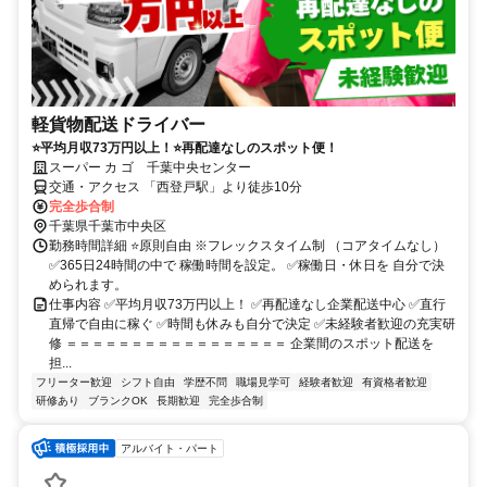
軽貨物配送ドライバー
⭐平均月収73万円以上！⭐再配達なしのスポット便！
スーパー カ ゴ 千葉中央センター
交通・アクセス 「西登戸駅」より徒歩10分
完全歩合制
千葉県千葉市中央区
勤務時間詳細 ⭐原則自由 ※フレックスタイム制 （コアタイムなし）
✅365日24時間の中で 稼働時間を設定。 ✅稼働日・休日を 自分で決
められます。
仕事内容 ✅平均月収73万円以上！ ✅再配達なし企業配送中心 ✅直行
直帰で自由に稼ぐ ✅時間も休みも自分で決定 ✅未経験者歓迎の充実研
修 ＝＝＝＝＝＝＝＝＝＝＝＝＝＝＝＝＝ 企業間のスポット配送を
担...
フリーター歓迎
シフト自由
学歴不問
職場見学可
経験者歓迎
有資格者歓迎
研修あり
ブランクOK
長期歓迎
完全歩合制
アルバイト・パート