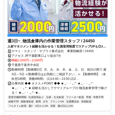
週3日~_物流倉庫内の作業管理スタッフ / 24450
人材マネジメント経験を活かせる！社員登用制度でステップUPも◎JR
千葉駅～徒歩7分★高時給2000円～2500円！昼or夜の現場管理者！
ヤマト・スタッフ・サプライ株式会社 事業戦略部 / 24450
アクセス JR千葉駅東口より徒歩7分
時給2,000円～2,500円
千葉県千葉市中央区
勤務時間 【勤務曜日】 月、火、水、木、金、土、日、祝日の間で 週
3日～5日 ≪勤務曜日はお気軽にご相談下さい。≫ 【勤務時間】（各
休憩1時間、実働8時間） (1)14:00～23:00 (2)2...
仕事内容 ◆◆ オススメPOINT ◆◆ ★.｡:･・.｡:*･★.｡:･・.｡:*･
★.｡:･・.｡:*･★ 経験を活かしてヤマトグループの 物流倉庫管理で稼げ
る！ ★.｡:･・.｡:*･★...
変形労働時間制
社員登用あり
主婦・主夫歓迎
フリーター歓迎
早朝
学歴不問
経験不問
経験者歓迎
夜間
夕方
ブランクOK
交通費支給
長期歓迎
フルタイム歓迎
週2・3日からOK
深夜
週4日以上OK