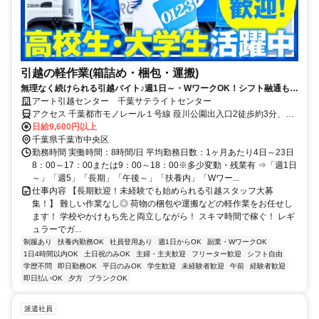
引越の軽作業(箱詰め・梱包・運搬)
無理なく続けられる引越バイト♪週1日～・WワークOK！シフト融通もバ
ッチリ◎髪色自由・給与全額手渡しなど待遇も◎
アート引越センター 千葉サテライトセンター
アクセス 千葉都市モノレール１号線 葭川公園出入口2徒歩約3分、京
成千葉線 千葉中央東口徒歩約5分、京成千原線 千葉中央東口徒歩約5
日給9,600円以上
分 葭川公園駅より徒歩3分
千葉県千葉市中央区
勤務時間 実働時間：8時間/日 平均勤務日数：1ヶ月あたり4日～23日
8：00～17：00または9：00～18：00※多少変動・残業有 ⇒「週1日
～」「週5」「長期」「午後～」「扶養内」「Wワー...
仕事内容 【長期歓迎！未経験でも始められる引越スタッフ大募
集！】 難しい作業なし◎ 荷物の梱包や運搬などの軽作業をお任せし
ます！ 学校やかけもち先と両立しながら！ スキマ時間で稼ぐ！ レギ
ュラーでガ...
制服あり
扶養内勤務OK
社員登用あり
週1日からOK
副業・WワークOK
1日4時間以内OK
土日祝のみOK
主婦・主夫歓迎
フリーター歓迎
シフト自由
学歴不問
即日勤務OK
平日のみOK
学生歓迎
未経験者歓迎
午前
経験者歓迎
即日払いOK
夕方
ブランクOK
派遣社員