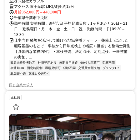
株式会社カラフル
アクセス 東千葉駅 (JR),徒歩,約12分
月給352,000円～440,000円
千葉県千葉市中央区
勤務時間 実働時間：8時間/日 平均勤務日数：1ヶ月あたり20日～21
日 ・勤務曜日：月・木・金・土・日・祝 ・勤務時間： [1] 09:30～
18:30
仕事内容 経験を活かして働ける地域密着ディーラー整備士 安定した
顧客基盤のもとで、車検から日常点検まで幅広く担当する整備士募集
【具体的な業務内容】 ・車検整備、法定点検、定期点検、一般整備
の実施。...
業界未経験者歓迎
社員登用あり
無期雇用派遣
60代も応募可
学歴不問
車通勤OK
固定時間制
職場見学可
経験不問
交通費全額支給
ブランクOK
履歴書不要
友達と応募OK
同じ企業の求人
正社員