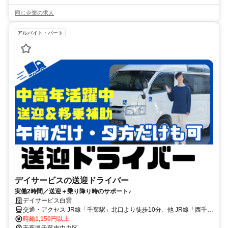
同じ企業の求人
アルバイト・パート
デイサービスの送迎ドライバー
実働2時間／送迎＋乗り降り時のサポート♪
デイサービス白雲
交通・アクセス JR線「千葉駅」北口より徒歩10分、他 JR線「西千葉
駅」・千葉モノレール「千葉公園駅」「作草部駅」より徒歩12分
時給1,150円以上
千葉県千葉市中央区