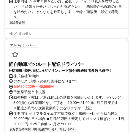
仕事内容: ＼今すぐ稼ぎたい方、必見！／ 「今より収入を増やした
い」 「頑張った分だけしっかり稼ぎたい」 「未経験から配送の仕事
を始めたい」 そんな方を歓迎します！ 登録・面談後、最短で稼働
ス...
完全歩合制
同じ企業の求人
アルバイト・パート
軽自動車でのルート配送ドライバー
✨初期費用0円/日払い/ガソリンカード貸付/未経験者多数活躍中！
株式会社Relight
アクセス: 現場への直行直帰になります!
日給20,000円～40,000円
千葉県千葉市中央区
勤務時間・曜日: ✅週2日以上の勤務をお願いいたします。 ✅7:00 or
8:00頃から就業開始をして頂き、 19:00〜21:00頃に終了目安です。
※配達が終わり次第就業終了になりますが、上記...
仕事内容: ✅【フルタイムで本気で稼ぐ！報酬一例】✅ ※日当保証
20,000円/1日の場合 ◼︎月収50万円！安定してガッツリ稼ぎたい ・1日
20,000円 ✕ 25日稼働 ＝ 月収 500,00...
変形労働時間制
即日勤務OK
週2・3日からOK