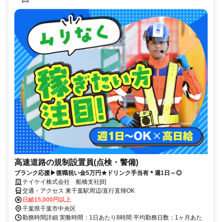
高速道路の規制設置員(点検・警備)
ブランク応援▶復職祝い金5万円★ドリンク手当有＊週1日～◎
テイケイ株式会社 船橋支社[8]
交通・アクセス 東千葉駅周辺/直行直帰OK
日給15,000円以上
千葉県千葉市中央区
勤務時間詳細 実働時間：1日あたり8時間 平均勤務日数：1ヶ月あた