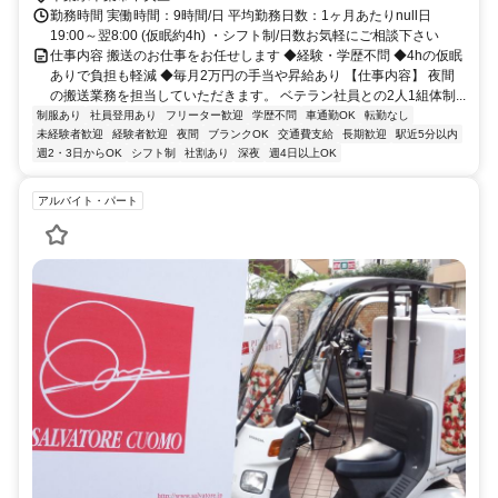
勤務時間 実働時間：9時間/日 平均勤務日数：1ヶ月あたりnull日
19:00～翌8:00 (仮眠約4h) ・シフト制/日数お気軽にご相談下さい
仕事内容 搬送のお仕事をお任せします ◆経験・学歴不問 ◆4hの仮眠
ありで負担も軽減 ◆毎月2万円の手当や昇給あり 【仕事内容】 夜間
の搬送業務を担当していただきます。 ベテラン社員との2人1組体制...
制服あり
社員登用あり
フリーター歓迎
学歴不問
車通勤OK
転勤なし
未経験者歓迎
経験者歓迎
夜間
ブランクOK
交通費支給
長期歓迎
駅近5分以内
週2・3日からOK
シフト制
社割あり
深夜
週4日以上OK
アルバイト・パート