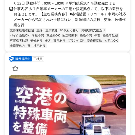
り22日 勤務時間：9:00～18:00 ※平均残業20h ※勤務先による
仕事内容 大手自動車メーカーの工場や指定拠点にて、以下の業務を
お任せします。 【主な業務内容】 ■市場措置（リコール）車両の対応
メーカーから指定された手順に従い、対象部品の点検、交換、改修作
業を行...
業界未経験者歓迎
主婦・主夫歓迎
60代も応募可
資格取得支援あり
バイク通勤OK
学歴不問
車通勤OK
固定時間制
経験不問
午前
経験者歓迎
有資格者歓迎
研修あり
夕方
賞与あり
ブランクOK
交通費支給
ピアスOK
土日祝休み
寮・社宅あり
正社員