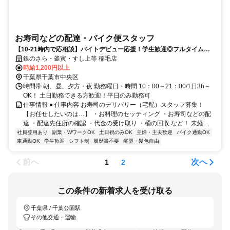
お寿司などの配達・バイク便スタッフ
【10-21時内で応相談】バイトデビュー応援！学生歓迎◎フルタイム勤
務もOK♪
銀のさら・釜寅・すし上等 稲毛店
時給1,200円以上
千葉県千葉市中央区
時間帯 朝、昼、夕方・夜 勤務曜日・時間 10：00～21：00/1日3h～
OK！ 土日勤務できる方歓迎！平日のみ勤務可
仕事情報 ● 仕事内容 お寿司のデリバリー（宅配）スタッフ募集！
【お任せしたいのは…】 ・お料理のセッティング ・お寿司などの配
達 ・配達先住所の確認 ・代金の受け取り ・桶の回収 など！ 未経...
社員登用あり
副業・WワークOK
土日祝のみOK
主婦・主夫歓迎
バイク通勤OK
車通勤OK
学生歓迎
シフト制
履歴書不要
髪型・髪色自由
前へ
次へ
1
2
この条件の新着求人を受け取る
千葉県 / 千葉公園駅
その他交通・運輸