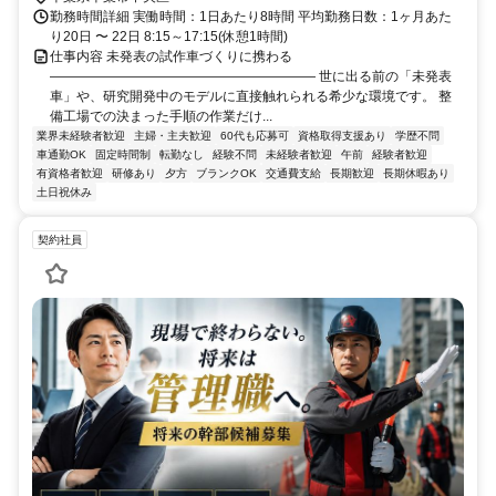
勤務時間詳細 実働時間：1日あたり8時間 平均勤務日数：1ヶ月あた
り20日 〜 22日 8:15～17:15(休憩1時間)
仕事内容 未発表の試作車づくりに携わる
―――――――――――――――――――― 世に出る前の「未発表
車」や、研究開発中のモデルに直接触れられる希少な環境です。 整
備工場での決まった手順の作業だけ...
業界未経験者歓迎
主婦・主夫歓迎
60代も応募可
資格取得支援あり
学歴不問
車通勤OK
固定時間制
転勤なし
経験不問
未経験者歓迎
午前
経験者歓迎
有資格者歓迎
研修あり
夕方
ブランクOK
交通費支給
長期歓迎
長期休暇あり
土日祝休み
契約社員