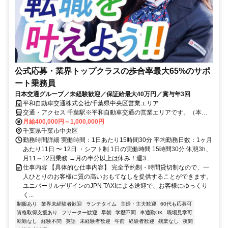
公式応募・業界トップクラスの歩合率最大65%のサポ
ート乗務員
日本交通グループ／未経験歓迎／保証給最大40万円／賞与年3回
平和自動車交通株式会社/千葉県中央区営業エリア
交通・アクセス 千葉駅※平和自動車交通の営業エリアです。（本社
住所:東京都江戸川区松江3-1-8）
月給400,000円～1,000,000円
千葉県千葉市中央区
勤務時間詳細 実働時間：1日あたり15時間30分 平均勤務日数：1ヶ月
あたり11日 〜 12日 ・シフト制 1日の実働時間 15時間30分 休憩3h、
月11～12回乗務 →月の半分以上は休み！週3...
仕事内容 【具体的な仕事内容】 完全予約制・時間貸切制なので、一
人ひとりのお客様に質の高いおもてなしを提供することができます。
ユニバーサルデザインのJPN TAXIによる送迎で、お客様にゆっくり
く...
制服あり
業界未経験者歓迎
ランチタイム
主婦・主夫歓迎
60代も応募可
資格取得支援あり
フリーター歓迎
早朝
学歴不問
車通勤OK
職場見学可
転勤なし
経験不問
英語
未経験者歓迎
午前
経験者歓迎
残業なし
夜間