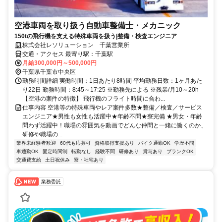
空港車両を取り扱う自動車整備士・メカニック
150tの飛行機を支える特殊車両を扱う|整備・検査エンジニア
株式会社レソリューション 千葉営業所
交通・アクセス 最寄り駅：千葉駅
月給300,000円～500,000円
千葉県千葉市中央区
勤務時間詳細 実働時間：1日あたり8時間 平均勤務日数：1ヶ月あた
り22日 勤務時間：8:45～17:25 ※勤務先による ※残業/月10～20h
【空港の案件の特徴】 飛行機のフライト時間に合わ...
仕事内容 空港等の特殊車両やレア案件多数★整備／検査／サービス
エンジニア★男性も女性も活躍中★年齢不問★寮完備 ★男女・年齢
問わず活躍中！職場の雰囲気を動画でどんな仲間と一緒に働くのか、
研修や職場の...
業界未経験者歓迎
60代も応募可
資格取得支援あり
バイク通勤OK
学歴不問
車通勤OK
固定時間制
転勤なし
経験不問
研修あり
賞与あり
ブランクOK
交通費支給
土日祝休み
寮・社宅あり
業務委託