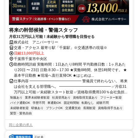
将来の幹部候補・警備スタッフ
月収31万円以上可能！未経験から管理職を目指せる
株式会社 アニバーサリー
交通・アクセス 最寄り駅「千葉駅」※交通誘導の現場※
日給13,000円以上
千葉県千葉市中央区
勤務時間詳細 実働時間：1日あたり8時間 平均勤務日数：1ヶ月あた
り20日 〜 23日 日勤 8:30～17:30 ★実働8時間、休憩1時間です。 ★
基本平日勤務 ★現場へ直行直帰OK ★はじめは...
仕事内容 ━━━━━━━━━━━━━━ 警備員で終わらない。 将来
は会社を支える管理職へ。 ━━━━━━━━━━━━━━ ✅月収31
万円以上可能 ✅未経験スタート歓迎 ✅資格取得費用100％会社負担...
制服あり
業界未経験者歓迎
社員登用あり
資格取得支援あり
フリーター歓迎
バイク通勤OK
学歴不問
車通勤OK
固定時間制
転勤なし
経験不問
未経験者歓迎
研修あり
ブランクOK
交通費支給
長期歓迎
資格取得手当あり
髪型・髪色自由
同じ企業の求人
正社員