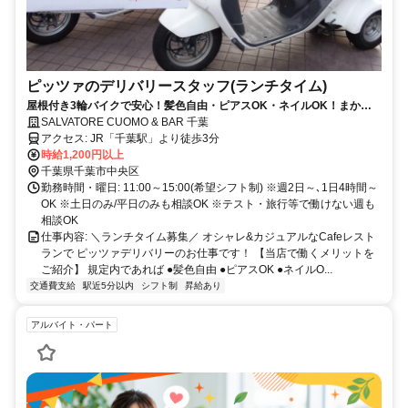
ピッツァのデリバリースタッフ(ランチタイム)
屋根付き3輪バイクで安心！髪色自由・ピアスOK・ネイルOK！まかな
い付き！
SALVATORE CUOMO & BAR 千葉
アクセス: JR「千葉駅」より徒歩3分
時給1,200円以上
千葉県千葉市中央区
勤務時間・曜日: 11:00～15:00(希望シフト制) ※週2日～､1日4時間～
OK ※土日のみ/平日のみも相談OK ※テスト・旅行等で働けない週も
相談OK
仕事内容: ＼ランチタイム募集／ オシャレ&カジュアルなCafeレスト
ランで ピッツァデリバリーのお仕事です！ 【当店で働くメリットを
ご紹介】 規定内であれば ●髪色自由 ●ピアスOK ●ネイルO...
交通費支給
駅近5分以内
シフト制
昇給あり
アルバイト・パート