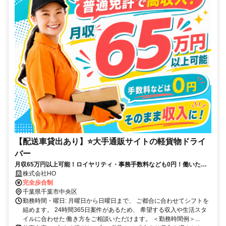
【配送車貸出あり】⭐大手通販サイトの軽貨物ドライ
バー
月収65万円以上可能！ロイヤリティ・事務手数料なども0円！働いた分
がそのまま収入に♪即稼働OK！
株式会社HO
完全歩合制
千葉県千葉市中央区
勤務時間・曜日: 月曜日から日曜日まで、 ご都合に合わせてシフトを
組めます。 24時間365日案件があるため、 希望する収入や生活スタ
イルに合わせた 働き方をご相談いただけます。 ＜勤務時間例＞...