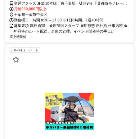
交通アクセス JR総武本線「東千葉駅」徒歩9分 千葉都市モノレール2
号線「千葉公園駅」徒歩13分
月給200,000円以上
千葉県千葉市中央区
勤務曜日・時間 8:30～17:30 ※1日8時間、1週40時間
募集要項 職種 配送、倉庫管理スタッフ 雇用形態 正社員 仕事内容 食
料品等のルート配送、倉庫の管理、イベント開催時の手伝い
固定時間制
アルバイト・パート