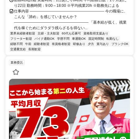
り22日 勤務時間：9:00～18:00 ※平均残業20h ※勤務先による
仕事内容 ―――――――――――――――――――― 今の職場に、
こんな「諦め」を感じていませんか？
―――――――――――――――――――― 「基本給が低く、残業
代を稼ぐためにダラダラ残らざるを得ない...
業界未経験者歓迎
主婦・主夫歓迎
60代も応募可
資格取得支援あり
フリーター歓迎
バイク通勤OK
学歴不問
車通勤OK
固定時間制
転勤なし
経験不問
午前
経験者歓迎
有資格者歓迎
研修あり
夕方
賞与あり
ブランクOK
交通費支給
長期歓迎
業務委託