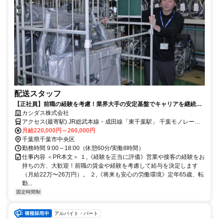
配送スタッフ
【正社員】前職の経験を考慮！業界大手の安定基盤でキャリアを継続。
固定残業代なし・土日祝休みで「収入」と「休日」の両立を実現しませ
カシダス株式会社
んか？
アクセス(最寄駅) JR総武本線・成田線「東千葉駅」 千葉モノレール
月給220,000円～260,000円
「千葉公園駅」 ※車通勤OK
千葉県千葉市中央区
勤務時間 9:00～18:00（休憩60分/実働8時間）
仕事内容 ＜PR本文＞ １,《経験を正当に評価》営業や接客の経験をお
持ちの方、大歓迎！前職の賃金や経験を考慮して給与を決定します
（月給22万〜26万円）。 ２,《将来も安心の労働環境》定年65歳、転
勤...
固定時間制
アルバイト・パート