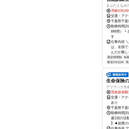
まぶたとなみ
月給330,0
交通・アク
千葉県千葉
勤務時間詳細
8時間） 
す
仕事内容 
は、全国で
んだか難し
固定時間制
転
駅近5分以内
長
生命保険の
アフラック生命
完全歩合制
交通・アク
あり
千葉県千葉
勤務時間詳細
週1回の活
】 ■ 副業の場
仕事内容 