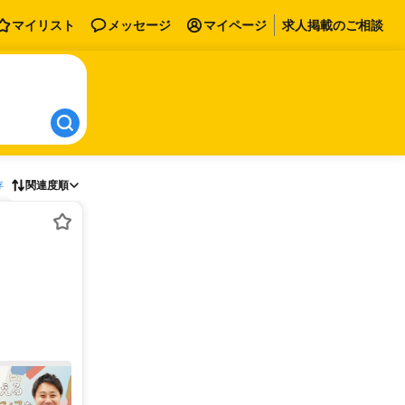
マイリスト
メッセージ
マイページ
求人掲載のご相談
存
関連度順