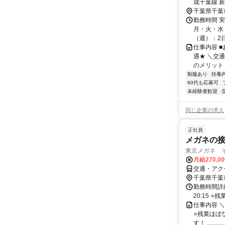
成千葉線 
千葉県千葉
勤務時間 
月・火・水・
（週）：2日 
仕事内容 
遇★ ＼交
のメリット＞
制服あり
扶養
60代も応募可
未経験者歓迎
同じ企業の求人
正社員
メガネの
東京メガネ 
月給270,0
交通・アク
千葉県千葉
勤務時間詳細
20:15 
仕事内容 ＼
⭐残業ほぼ
す！ ………