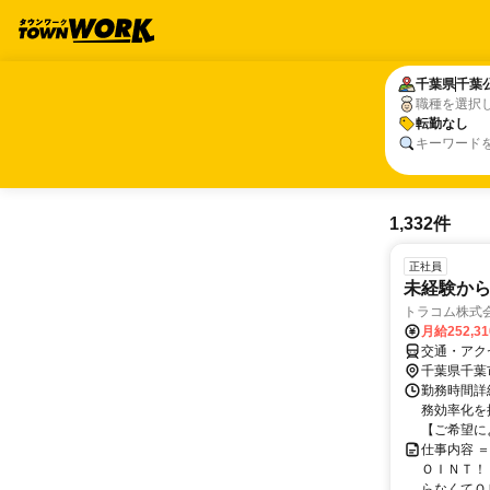
千葉県
千葉県
千葉
千葉
職種を選択
転勤なし
転勤なし
キーワード
1,332件
正社員
未経験から
トラコム株式
月給252,3
交通・アクセ
千葉県千葉
勤務時間詳細
務効率化を
【ご希望によ
仕事内容 
ＯＩＮＴ！
らなくてＯＫ