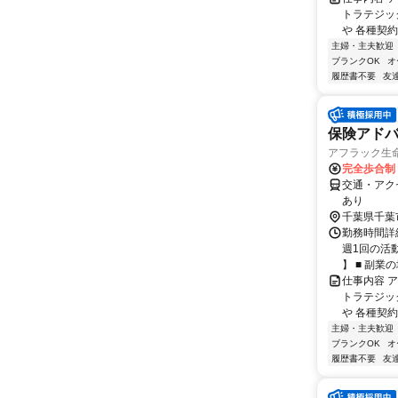
トラテジッ
や 各種契約
主婦・主夫歓迎
ブランクOK
オ
履歴書不要
友
保険アドバ
アフラック生命
完全歩合制
交通・アク
あり
千葉県千葉
勤務時間詳細
週1回の活
】 ■ 副業の場
仕事内容 
トラテジッ
や 各種契約
主婦・主夫歓迎
ブランクOK
オ
履歴書不要
友