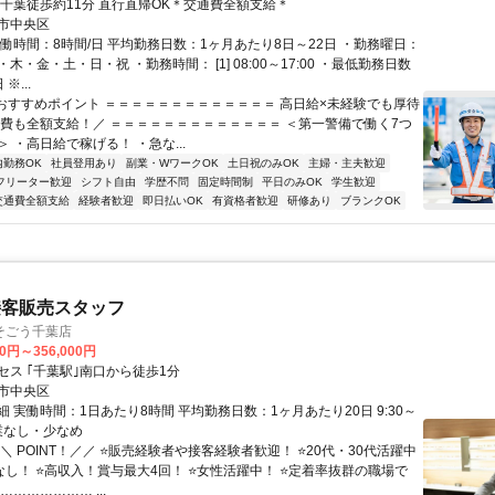
新千葉徒歩約11分 直行直帰OK＊交通費全額支給＊
市中央区
実働時間：8時間/日 平均勤務日数：1ヶ月あたり8日～22日 ・勤務曜日：
木・金・土・日・祝 ・勤務時間： [1] 08:00～17:00 ・最低勤務日数
※...
■おすすめポイント ＝＝＝＝＝＝＝＝＝＝＝＝＝ 高日給×未経験でも厚待
通費も全額支給！／ ＝＝＝＝＝＝＝＝＝＝＝＝＝ ＜第一警備で働く7つ
 ・高日給で稼げる！ ・急な...
内勤務OK
社員登用あり
副業・WワークOK
土日祝のみOK
主婦・主夫歓迎
フリーター歓迎
シフト自由
学歴不問
固定時間制
平日のみOK
学生歓迎
交通費全額支給
経験者歓迎
即日払いOK
有資格者歓迎
研修あり
ブランクOK
接客販売スタッフ
そごう千葉店
00円～356,000円
セス ｢千葉駅｣南口から徒歩1分
市中央区
 実働時間：1日あたり8時間 平均勤務日数：1ヶ月あたり20日 9:30～
⭐残業なし・少なめ
＼ POINT！／／ ⭐販売経験者や接客経験者歓迎！ ⭐20代・30代活躍中
なし！ ⭐高収入！賞与最大4回！ ⭐女性活躍中！ ⭐定着率抜群の職場で
………………… ...