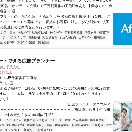
 【勤務時間】 指定なし ⭐ シフト自由 ⭐ 一部在宅･フルリモートOK ⭐
動報告（オンライン会議）や不定期開催の実施研修あり 【 働き方の一例
合 ⇒ 週...
アフラックの「がん保険」を始めとした 各種保険を扱う個人代理店（ス
クパートナー）の募集です。 個人のお客様に対し、がん保険のご提案
の見直しのご案内などを行います。 ⭐...
シフト自由
学歴不問
経験者歓迎
ネイルOK
有資格者歓迎
研修あり
在宅OK
ープニングスタッフ
長期歓迎
完全歩合制
駅近5分以内
ピアスOK
服装自由
達と応募OK
ひげOK
髪型・髪色自由
ートできる広告プランナー
会社 千葉支社
10円以上
ス JR千葉駅 西口直結
市中央区
 総労働時間：1週あたり40時間 9:00～18:00(実働8h) ※休憩1h ◎業
推進している為、 残業は全社平均で 月10h～20h以内となります。
り】...
＝＝＝＝＝＝＝＝＝＝＝＝＝＝＝＝＝＝＝＝ 広告プランナーのココがＰ
 ＝＝＝＝＝＝＝＝＝＝＝＝＝＝＝＝＝＝＝＝ ✅未経験大歓迎！何も知
 ✅休みがたくさん♪年間休日122...
迎
ランチタイム
資格取得支援あり
フリーター歓迎
固定時間制
職場見学可
不問
未経験者歓迎
住宅手当あり
午前
経験者歓迎
有資格者歓迎
研修あり
夕方
り
ブランクOK
育休あり
交通費支給