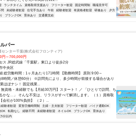
迎
ランチタイム
資格取得支援あり
フリーター歓迎
固定時間制
職場見学可
不問
未経験者歓迎
住宅手当あり
午前
経験者歓迎
有資格者歓迎
研修あり
夕方
り
ブランクOK
育休あり
交通費支給
ヘルパー
護センター千葉(株式会社フロンティア)
00円～700,000円
セス JR総武線「千葉駅」東口より徒歩2分
市中央区
 総労働時間：1ヶ月あたり171時間 【勤務時間】 原則 9:00～
（実働8時間／休憩60分） ※訪問先により、多少時間が前後する場合があり
業ほぼナシ！ 固定残業...
＼ 無資格・未経験でも【月給30万円】スタート！ ／ 「ひとりで訪問、ち
るかな…」 そんな不安は、リラスがすべて解消します。 （１）資格取
会社が100%負担】 （２）...
未経験者歓迎
変形労働時間制
主婦・主夫歓迎
フリーター歓迎
バイク通勤OK
OK
転勤なし
経験不問
未経験者歓迎
ネイルOK
ブランクOK
育休あり
近5分以内
士