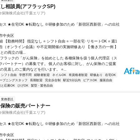
し相談員(アフラックSP)
保険株式会社(千葉エリア)
セス ★在宅OK ★転勤なし ※研修参加のため「新宿区西新宿」への出社
市中央区
 【勤務時間】 指定なし ⭐ シフト自由 ⭐ 一部在宅･リモートOK ⭐ 週1
告（オンライン会議）や不定期開催の実施研修あり 【 働き方の一例 】
護との両立の場...
アフラックの「がん保険」を始めとした 各種保険を扱う個人代理店（ス
クパートナー）の募集です。 個人のお客様に対し、がん保険のご提案
の見直しのご案内などを行います。 ⭐...
シフト自由
学歴不問
経験者歓迎
ネイルOK
有資格者歓迎
研修あり
在宅OK
ープニングスタッフ
長期歓迎
完全歩合制
駅近5分以内
ピアスOK
服装自由
達と応募OK
ひげOK
髪型・髪色自由
業務委託
ク保険の販売パートナー
保険株式会社(千葉エリア)
セス ★在宅OK ★転勤なし ※研修参加のため「新宿区西新宿」への出社
市中央区