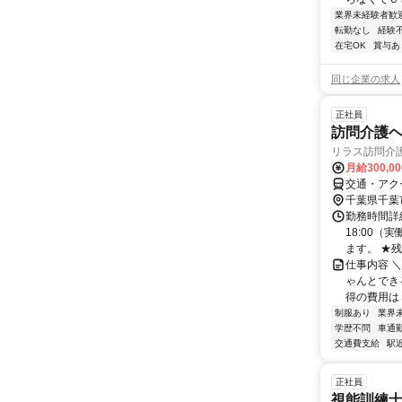
業界未経験者歓
転勤なし
経験
在宅OK
賞与あ
同じ企業の求人
正社員
訪問介護
リラス訪問介
月給300,0
交通・アク
千葉県千葉
勤務時間詳細
18:00
ます。 ★残
仕事内容 
ゃんとでき
得の費用は【
制服あり
業界
学歴不問
車通勤
交通費支給
駅
正社員
視能訓練