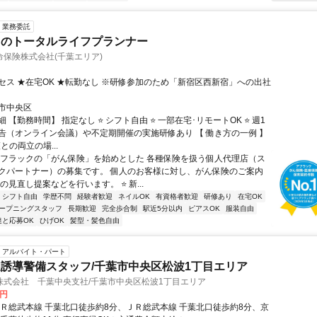
業務委託
クのトータルライフプランナー
保険株式会社(千葉エリア)
セス ★在宅OK ★転勤なし ※研修参加のため「新宿区西新宿」への出社
市中央区
 【勤務時間】 指定なし ⭐ シフト自由 ⭐ 一部在宅･リモートOK ⭐ 週1
告（オンライン会議）や不定期開催の実施研修あり 【 働き方の一例 】
護との両立の場...
アフラックの「がん保険」を始めとした 各種保険を扱う個人代理店（ス
クパートナー）の募集です。 個人のお客様に対し、がん保険のご案内
の見直し提案などを行います。 ⭐ 新...
シフト自由
学歴不問
経験者歓迎
ネイルOK
有資格者歓迎
研修あり
在宅OK
ープニングスタッフ
長期歓迎
完全歩合制
駅近5分以内
ピアスOK
服装自由
達と応募OK
ひげOK
髪型・髪色自由
アルバイト・パート
誘導警備スタッフ/千葉市中央区松波1丁目エリア
株式会社 千葉中央支社/千葉市中央区松波1丁目エリア
0円
ＪＲ総武本線 千葉北口徒歩約8分、ＪＲ総武本線 千葉北口徒歩約8分、京