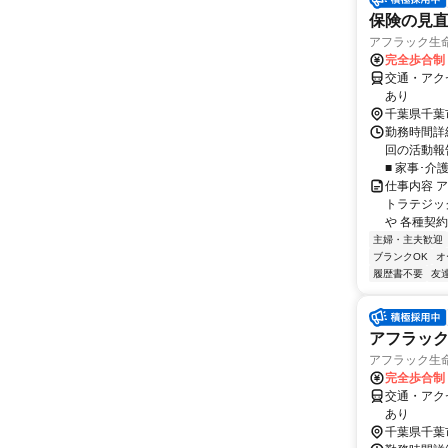
保険の見直
アフラック生命
完全歩合制
交通・アク
あり
千葉県千葉
勤務時間詳細
回の活動報
■ 家事･介
仕事内容 
トラテジッ
や 各種契約
主婦・主夫歓迎
ブランクOK
オ
履歴書不要
友
アフラッ
アフラック生命
完全歩合制
交通・アク
あり
千葉県千葉