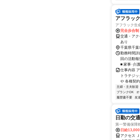
アフラッ
アフラック生命
完全歩合制
交通・アク
あり
千葉県千葉
勤務時間詳細
回の活動報
■ 家事･介
仕事内容 
トラテジッ
や 各種契約
主婦・主夫歓迎
ブランクOK
オ
履歴書不要
友
日勤の交通
第一警備保障
日給13,00
アクセス 