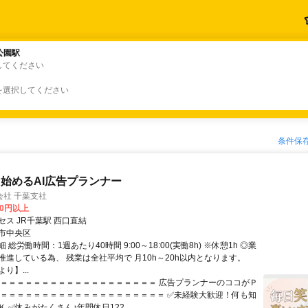
公園駅
公園駅
してください
を選択してください
条件保
始めるAI広告プランナー
会社 千葉支社
10円以上
ス JR千葉駅 西口直結
市中央区
 総労働時間：1週あたり40時間 9:00～18:00(実働8h) ※休憩1h ◎業
推進している為、 残業は全社平均で 月10h～20h以内となります。
り】...
＝＝＝＝＝＝＝＝＝＝＝＝＝＝＝＝＝＝＝＝ 広告プランナーのココがＰ
 ＝＝＝＝＝＝＝＝＝＝＝＝＝＝＝＝＝＝＝＝ ✅未経験大歓迎！何も知
 ✅休みがたくさん♪年間休日122...