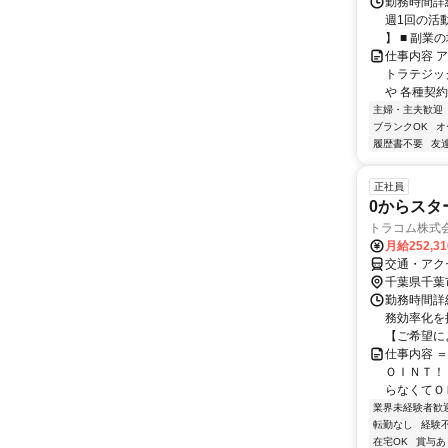
勤務時間詳細
週1回の活
】 ■ 副業の場
仕事内容 
トラテジッ
や 各種契約
主婦・主夫歓迎
ブランクOK
オ
履歴書不要
友
正社員
0からスタ
トラコム株式
月給252,3
交通・アクセ
千葉県千葉
勤務時間詳細
務効率化を
【ご希望によ
仕事内容 
ＯＩＮＴ！
らなくてＯＫ
業界未経験者歓
転勤なし
経験
在宅OK
賞与あ