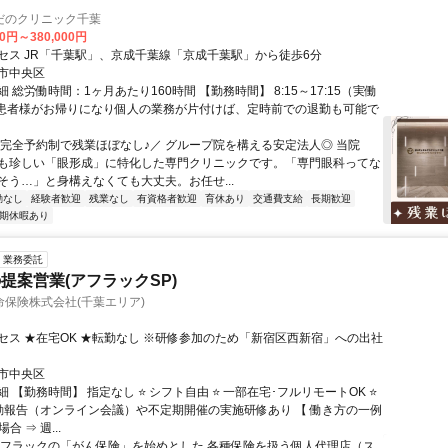
だのクリニック千葉
00円～380,000円
セス JR「千葉駅」、京成千葉線「京成千葉駅」から徒歩6分
市中央区
 総労働時間：1ヶ月あたり160時間 【勤務時間】 8:15～17:15（実働
└ 患者様がお帰りになり個人の業務が片付けば、定時前での退勤も可能で
＼完全予約制で残業ほぼなし♪／ グループ院を構える安定法人◎ 当院
も珍しい「眼形成」に特化した専門クリニックです。「専門眼科ってな
そう…」と身構えなくても大丈夫。お任せ...
勤なし
経験者歓迎
残業なし
有資格者歓迎
育休あり
交通費支給
長期歓迎
期休暇あり
業務委託
提案営業(アフラックSP)
保険株式会社(千葉エリア)
セス ★在宅OK ★転勤なし ※研修参加のため「新宿区西新宿」への出社
市中央区
 【勤務時間】 指定なし ⭐ シフト自由 ⭐ 一部在宅･フルリモートOK ⭐
動報告（オンライン会議）や不定期開催の実施研修あり 【 働き方の一例
合 ⇒ 週...
アフラックの「がん保険」を始めとした 各種保険を扱う個人代理店（ス