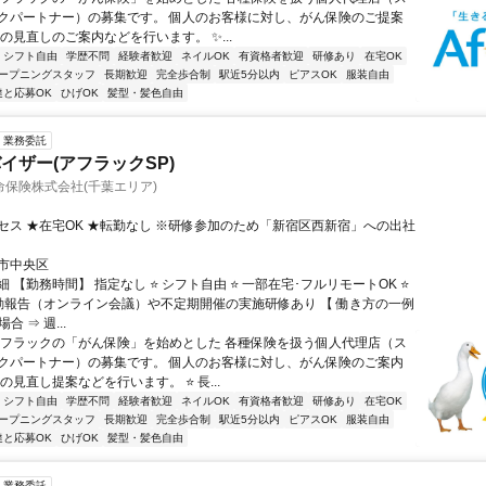
クパートナー）の募集です。 個人のお客様に対し、がん保険のご提案
の見直しのご案内などを行います。 ✨...
シフト自由
学歴不問
経験者歓迎
ネイルOK
有資格者歓迎
研修あり
在宅OK
ープニングスタッフ
長期歓迎
完全歩合制
駅近5分以内
ピアスOK
服装自由
達と応募OK
ひげOK
髪型・髪色自由
業務委託
イザー(アフラックSP)
保険株式会社(千葉エリア)
セス ★在宅OK ★転勤なし ※研修参加のため「新宿区西新宿」への出社
市中央区
 【勤務時間】 指定なし ⭐ シフト自由 ⭐ 一部在宅･フルリモートOK ⭐
動報告（オンライン会議）や不定期開催の実施研修あり 【 働き方の一例
合 ⇒ 週...
アフラックの「がん保険」を始めとした 各種保険を扱う個人代理店（ス
クパートナー）の募集です。 個人のお客様に対し、がん保険のご案内
の見直し提案などを行います。 ⭐ 長...
シフト自由
学歴不問
経験者歓迎
ネイルOK
有資格者歓迎
研修あり
在宅OK
ープニングスタッフ
長期歓迎
完全歩合制
駅近5分以内
ピアスOK
服装自由
達と応募OK
ひげOK
髪型・髪色自由
業務委託