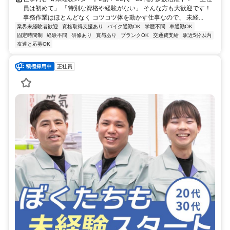
員は初めて」 「特別な資格や経験がない」 そんな方も大歓迎です！
事務作業はほとんどなく コツコツ体を動かす仕事なので、 未経...
業界未経験者歓迎
資格取得支援あり
バイク通勤OK
学歴不問
車通勤OK
固定時間制
経験不問
研修あり
賞与あり
ブランクOK
交通費支給
駅近5分以内
友達と応募OK
正社員