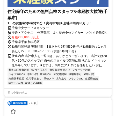
住宅保守のための無料点検スタッフ✨未経験大歓迎(千
葉市)
1日の実働時間6時間30分！賞与年3回▶全社平均約86万円！
千葉中央サービスセンター
交通・アクセス 「作草部駅」より徒歩4分/マイカー・バイク通勤OK
月給285,000円以上
千葉県千葉市稲毛区
勤務時間詳細 実働時間：1日あたり6時間30分 平均勤務日数：1ヶ月
あたり22日 8：30～17：30（実働6時間30分）
仕事内容 当社求人をご覧頂き、ありがとうございます。 当社では20
代・30代のスタッフが 自分のスタイルで業務に取り組み イキイキと
仕事をしています。 ■まずは、簡単にアナタにお任せしたい お仕...
業界未経験者歓迎
60代も応募可
資格取得支援あり
フリーター歓迎
バイク通勤OK
学歴不問
車通勤OK
固定時間制
職場見学可
経験不問
未経験者歓迎
住宅手当あり
研修あり
賞与あり
ブランクOK
交通費支給
駅近5分以内
友達と応募OK
同じ企業の求人
正社員