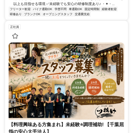
以上も目指せる環境 ✅未経験でも安心の研修制度あり♪ ・✦・...
フリーター歓迎
バイク通勤OK
学歴不問
車通勤OK
固定時間制
経験者歓迎
研修あり
ブランクOK
オープニングスタッフ
交通費支給
正社員
【料理興味ある方集まれ】未経験⭐調理補助! 【千葉屈
指の安心大手法人】