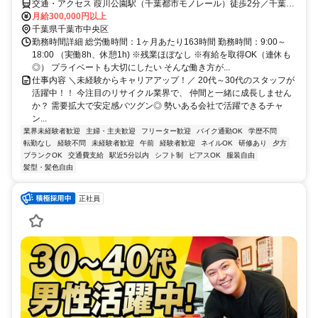
交通・アクセス 葭川公園駅（千葉都市モノレール）徒歩2分／千葉中
央駅（京成千葉線）徒歩6分
月給300,000円以上
千葉県千葉市中央区
勤務時間詳細 総労働時間：1ヶ月あたり163時間 勤務時間：9:00～
18:00 （実働8h、休憩1h) ※残業ほぼなし ※有給を取得OK（連休も
◎） プライベートも大切にしたい そんな働き方が...
仕事内容 ＼未経験からキャリアアップ！／ 20代～30代のスタッフが
活躍中！！ 今注目のリサイクル業界で、 仲間と一緒に成長しません
か？ 需要拡大で安定感バツグン◎ 勢いある会社で活躍できるチャ
ン...
業界未経験者歓迎
主婦・主夫歓迎
フリーター歓迎
バイク通勤OK
学歴不問
転勤なし
経験不問
未経験者歓迎
午前
経験者歓迎
ネイルOK
研修あり
夕方
ブランクOK
交通費支給
駅近5分以内
シフト制
ピアスOK
服装自由
髪型・髪色自由
正社員