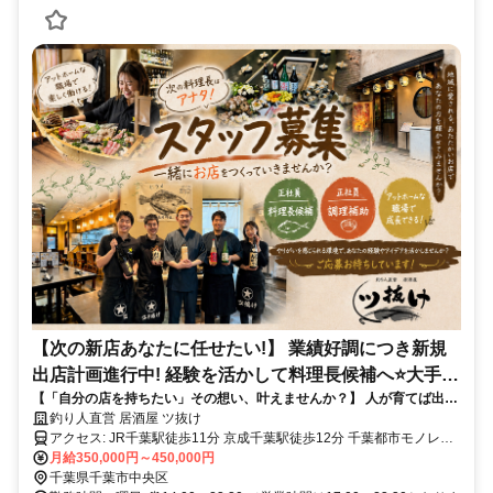
【次の新店あなたに任せたい!】 業績好調につき新規
出店計画進行中! 経験を活かして料理長候補へ⭐大手法
【「自分の店を持ちたい」その想い、叶えませんか？】 人が育てば出店
人運営で安定感も抜群!
する！そんな成長型の会社です⚡ 昇給・昇格チャンスも多く、収入アッ
釣り人直営 居酒屋 ツ抜け
プも現実に。 あなたの経験が、次の出店の“主役”になります✨
アクセス: JR千葉駅徒歩11分 京成千葉駅徒歩12分 千葉都市モノレー
ル・栄町駅徒歩2分 当店は千葉駅からアクセスしやすい立地にあり、
月給350,000円～450,000円
通勤にも便利な環境です。JR総武線・内房線・外房線、京成線、千
千葉県千葉市中央区