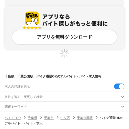
アプリを無料ダウンロード
千葉県、千葉公園駅、バイク通勤OKのアルバイト・バイト求人情報
求人の詳細を表示
条件を追加・変更して検索
市区町村を追加・変更
関連キーワード
完全在宅ワーク 全国
シール貼り 在宅
現在地周辺
ガチャガチャ
犬カフェ
千葉県
駅を追加・変更
バイトTOP
千葉県
千葉市
中央区
千葉公園駅
バイク通勤OKの
千葉県
すべて
アルバイト・バイト・求人
千葉市
すべて
職種を追加・変更
JR武蔵野線
中央区
花見川区
稲毛区
若葉区
緑区
美浜区