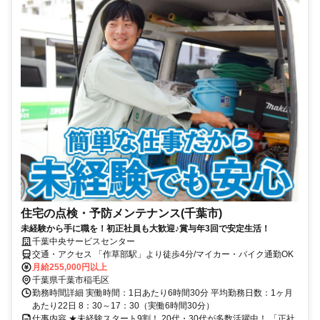
住宅の点検・予防メンテナンス(千葉市)
未経験から手に職を！初正社員も大歓迎♪賞与年3回で安定生活！
千葉中央サービスセンター
交通・アクセス 「作草部駅」より徒歩4分/マイカー・バイク通勤OK
月給255,000円以上
千葉県千葉市稲毛区
勤務時間詳細 実働時間：1日あたり6時間30分 平均勤務日数：1ヶ月
あたり22日 8：30～17：30（実働6時間30分）
仕事内容 ★未経験スタート9割！ 20代・30代が多数活躍中！ 「正社