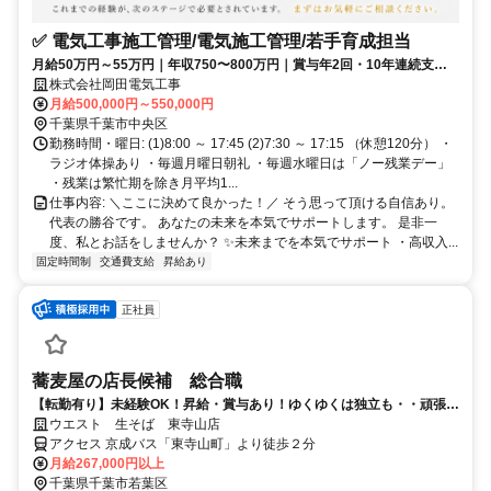
✅ 電気工事施工管理/電気施工管理/若手育成担当
月給50万円～55万円｜年収750〜800万円｜賞与年2回・10年連続支給
｜第一種電気工事士・1級電気工事施工管理技士歓迎｜若手へ技術を受
株式会社岡田電気工事
け継ぐ電気工事施工管理｜仕事人生の集大成｜最後の転職先へ
月給500,000円～550,000円
千葉県千葉市中央区
勤務時間・曜日: (1)8:00 ～ 17:45 (2)7:30 ～ 17:15 （休憩120分） ・
ラジオ体操あり ・毎週月曜日朝礼 ・毎週水曜日は「ノー残業デー」
・残業は繁忙期を除き月平均1...
仕事内容: ＼ここに決めて良かった！／ そう思って頂ける自信あり。
代表の勝谷です。 あなたの未来を本気でサポートします。 是非一
度、私とお話をしませんか？ ✨未来までを本気でサポート ・高収入...
固定時間制
交通費支給
昇給あり
正社員
蕎麦屋の店長候補 総合職
【転勤有り】未経験OK！昇給・賞与あり！ゆくゆくは独立も・・頑張り
はしっかり評価します◎
ウエスト 生そば 東寺山店
アクセス 京成バス「東寺山町」より徒歩２分
月給267,000円以上
千葉県千葉市若葉区