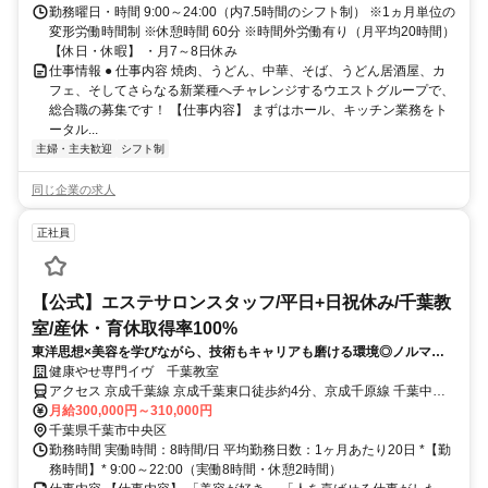
勤務曜日・時間 9:00～24:00（内7.5時間のシフト制） ※1ヵ月単位の
変形労働時間制 ※休憩時間 60分 ※時間外労働有り（月平均20時間）
【休日・休暇】 ・月7～8日休み
仕事情報 ● 仕事内容 焼肉、うどん、中華、そば、うどん居酒屋、カ
フェ、そしてさらなる新業種へチャレンジするウエストグループで、
総合職の募集です！ 【仕事内容】 まずはホール、キッチン業務をト
ータル...
主婦・主夫歓迎
シフト制
同じ企業の求人
正社員
【公式】エステサロンスタッフ/平日+日祝休み/千葉教
室/産休・育休取得率100%
東洋思想×美容を学びながら、技術もキャリアも磨ける環境◎ノルマな
し×日祝休みで働きやすい♪
健康やせ専門イヴ 千葉教室
アクセス 京成千葉線 京成千葉東口徒歩約4分、京成千原線 千葉中央
東口徒歩約5分、京成千葉線 千葉中央東口徒歩約5分
月給300,000円～310,000円
千葉県千葉市中央区
勤務時間 実働時間：8時間/日 平均勤務日数：1ヶ月あたり20日 *【勤
務時間】* 9:00～22:00（実働8時間・休憩2時間）