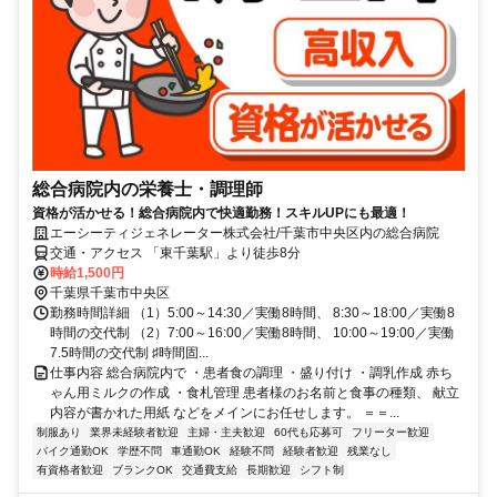
総合病院内の栄養士・調理師
資格が活かせる！総合病院内で快適勤務！スキルUPにも最適！
エーシーティジェネレーター株式会社/千葉市中央区内の総合病院
交通・アクセス 「東千葉駅」より徒歩8分
時給1,500円
千葉県千葉市中央区
勤務時間詳細 （1）5:00～14:30／実働8時間、 8:30～18:00／実働8
時間の交代制 （2）7:00～16:00／実働8時間、 10:00～19:00／実働
7.5時間の交代制 ♯時間固...
仕事内容 総合病院内で ・患者食の調理 ・盛り付け ・調乳作成 赤ち
ゃん用ミルクの作成 ・食札管理 患者様のお名前と食事の種類、 献立
内容が書かれた用紙 などをメインにお任せします。 ＝＝...
制服あり
業界未経験者歓迎
主婦・主夫歓迎
60代も応募可
フリーター歓迎
バイク通勤OK
学歴不問
車通勤OK
経験不問
経験者歓迎
残業なし
有資格者歓迎
ブランクOK
交通費支給
長期歓迎
シフト制