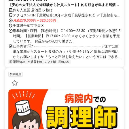
【安心の大手法人で未経験から社員スタート】釣り好きが集まる居酒屋♪
未経験OK！丁寧に教えるので安心◎ アットホームな雰囲気で働きやす
釣り人直営 居酒屋 ツ抜け
さも抜群。 オシャレ自由✨昇給・昇格・社会保険完備☕まずはお気軽に
アクセス: ✅JR千葉駅徒歩10分 ✅京成千葉駅徒歩10分 ✅千葉都市モノ
ご応募ください♪
レール・栄町駅徒歩2分 【ツ抜けはアクセス良好✨】 西千葉駅・稲毛
月給270,000円～320,000円
駅・新検見川駅・幕張駅・幕張本郷駅・津田沼駅・東船橋駅・船橋
千葉県千葉市中央区
駅・西船橋駅・市川駅・本八幡駅方面からラクラク通勤✨ さらに、東
勤務時間・曜日: 【勤務時間】 ⏰14:00〜23:30 （実働8時間／休憩1.5
千葉駅・都賀駅・四街道駅・佐倉駅、本千葉駅・蘇我駅・鎌取駅・誉
時間） 【営業時間】 ⏰17:00〜23:30 ※ゆくゆくはランチ営業も予定
田駅・大網駅、千葉みなと駅・稲毛海岸駅・検見川浜駅・海浜幕張駅
しています。 お昼からのんびり働きた...
方面からもアクセス良好⭕ 千葉県内はもちろん、総武線・総武快速
仕事内容: ⿻*.·┈┈┈┈┈┈┈┈┈┈┈┈┈┈┈┈┈┈┈ ✅まずは簡
線・内房線・外房線・成田線・京葉線沿線にお住まいの方も通いやす
単な業務からスタート 食材のカットや盛り付けなど 簡単な調理補助
い立地です☕
からお願いします☕ 「もっと料理を覚えたい」という方には できる...
即日勤務OK
交通費支給
シフト制
昇給あり
契約社員