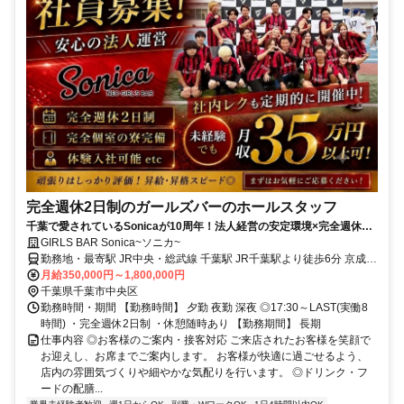
完全週休2日制のガールズバーのホールスタッフ
千葉で愛されているSonicaが10周年！法人経営の安定環境×完全週休2
日制で仕事ができるホールスタッフ！
GIRLS BAR Sonica~ソニカ~
勤務地・最寄駅 JR中央・総武線 千葉駅 JR千葉駅より徒歩6分 京成千
葉線 千葉中央駅 京成千葉中央駅より徒歩3分 JR中央・総武線 津田沼
月給350,000円～1,800,000円
駅 電車で10分 千葉市エリアを中心に各沿線より通ってきているスタ
千葉県千葉市中央区
ッフが多数 現在いるスタッフは千葉市、幕張、稲毛、津田沼、船橋
勤務時間・期間 【勤務時間】 夕勤 夜勤 深夜 ◎17:30～LAST(実働8
蘇我、市原、姉ヶ崎、都賀、四街道、成田など様々。
時間) ・完全週休2日制 ・休憩随時あり 【勤務期間】 長期
仕事内容 ◎お客様のご案内・接客対応 ご来店されたお客様を笑顔で
お迎えし、お席までご案内します。 お客様が快適に過ごせるよう、
店内の雰囲気づくりや細やかな気配りを行います。 ◎ドリンク・フ
ードの配膳...