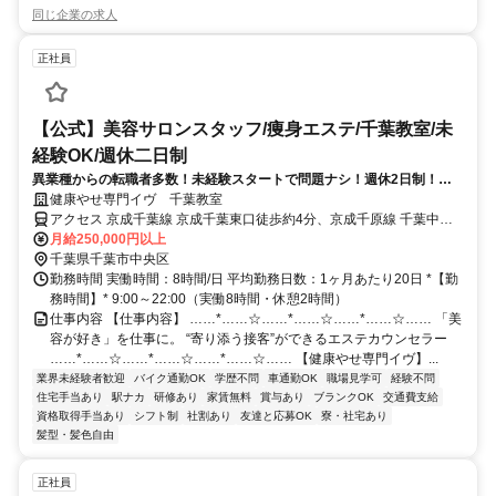
同じ企業の求人
正社員
【公式】美容サロンスタッフ/痩身エステ/千葉教室/未
経験OK/週休二日制
異業種からの転職者多数！未経験スタートで問題ナシ！週休2日制！ノ
ルマなしで働きやすさもバッチリ☆
健康やせ専門イヴ 千葉教室
アクセス 京成千葉線 京成千葉東口徒歩約4分、京成千原線 千葉中央
東口徒歩約5分、京成千葉線 千葉中央東口徒歩約5分
月給250,000円以上
千葉県千葉市中央区
勤務時間 実働時間：8時間/日 平均勤務日数：1ヶ月あたり20日 *【勤
務時間】* 9:00～22:00（実働8時間・休憩2時間）
仕事内容 【仕事内容】 ……*……☆……*……☆……*……☆…… 「美
容が好き」を仕事に。 “寄り添う接客”ができるエステカウンセラー
……*……☆……*……☆……*……☆…… 【健康やせ専門イヴ】...
業界未経験者歓迎
バイク通勤OK
学歴不問
車通勤OK
職場見学可
経験不問
住宅手当あり
駅ナカ
研修あり
家賃無料
賞与あり
ブランクOK
交通費支給
資格取得手当あり
シフト制
社割あり
友達と応募OK
寮・社宅あり
髪型・髪色自由
正社員