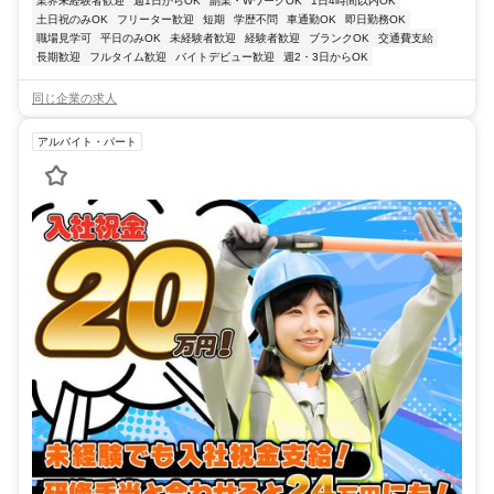
業界未経験者歓迎
週1日からOK
副業・WワークOK
1日4時間以内OK
土日祝のみOK
フリーター歓迎
短期
学歴不問
車通勤OK
即日勤務OK
職場見学可
平日のみOK
未経験者歓迎
経験者歓迎
ブランクOK
交通費支給
長期歓迎
フルタイム歓迎
バイトデビュー歓迎
週2・3日からOK
同じ企業の求人
アルバイト・パート