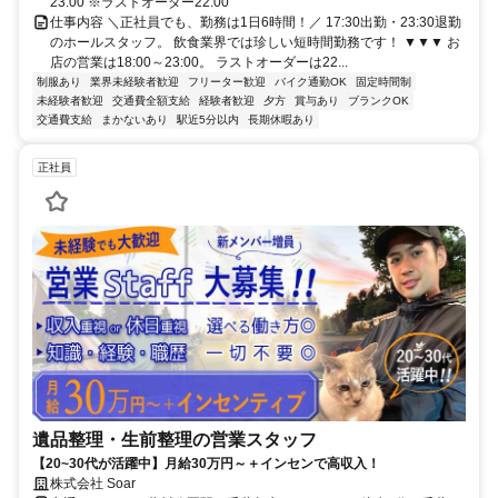
23:00 ※ラストオーダー22:00
仕事内容 ＼正社員でも、勤務は1日6時間！／ 17:30出勤・23:30退勤
のホールスタッフ。 飲食業界では珍しい短時間勤務です！ ▼▼▼ お
店の営業は18:00～23:00。 ラストオーダーは22...
制服あり
業界未経験者歓迎
フリーター歓迎
バイク通勤OK
固定時間制
未経験者歓迎
交通費全額支給
経験者歓迎
夕方
賞与あり
ブランクOK
交通費支給
まかないあり
駅近5分以内
長期休暇あり
正社員
遺品整理・生前整理の営業スタッフ
【20~30代が活躍中】月給30万円～＋インセンで高収入！
株式会社 Soar