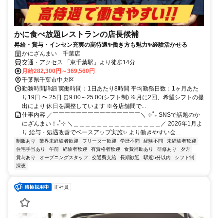
かに食べ放題レストランの店長候補
昇給・賞与・インセン充実の高待遇✨働き方も魅力✨経験活かせる
かにざんまい 千葉店
交通・アクセス 「東千葉駅」より徒歩14分
月給282,300円～369,560円
千葉県千葉市中央区
勤務時間詳細 実働時間：1日あたり8時間 平均勤務日数：1ヶ月あた
り19日 〜 25日 ⏰9:00～25:00(シフト制) ※月に2回、希望シフトの提
出により 休日を調整しています ※各店舗間で...
仕事内容 ／￣￣￣￣￣￣￣￣￣￣￣￣￣￣￣＼ ⊹˚₊ SNSで話題のか
にざんまい！₊˚⊹ ＼＿＿＿＿＿＿＿＿＿＿＿＿＿＿＿／ 2026年1月よ
り 給与・処遇改善でベースアップ実施✨ より働きやすい会...
制服あり
業界未経験者歓迎
フリーター歓迎
学歴不問
経験不問
未経験者歓迎
住宅手当あり
午前
経験者歓迎
有資格者歓迎
食費補助あり
研修あり
夕方
賞与あり
オープニングスタッフ
交通費支給
長期歓迎
駅近5分以内
シフト制
深夜
正社員