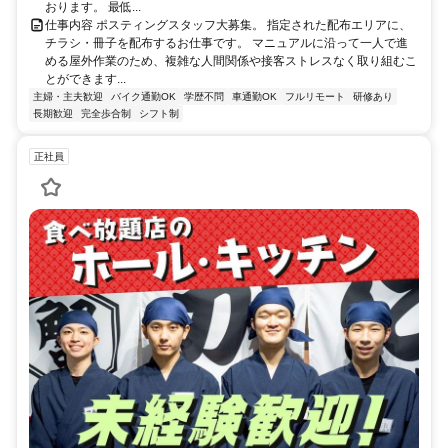
おります。 最低...
仕事内容 ポスティングスタッフ大募集。 指定された配布エリアに、
チラシ・冊子を配布するお仕事です。 マニュアルに沿って一人で進
める屋外作業のため、複雑な人間関係や接客ストレスなく取り組むこ
とができます...
主婦・主夫歓迎
バイク通勤OK
学歴不問
車通勤OK
フルリモート
研修あり
長期歓迎
完全歩合制
シフト制
正社員