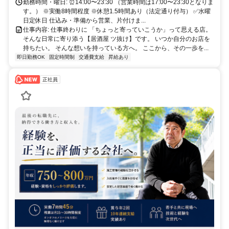
葉都市モノレールなど複数路線が利用でき、幅広いエリアから通いや
勤務時間・曜日: ⏰14:00〜23:30 （営業時間は17:00〜23:30となりま
すいのが特徴です。 千葉駅・西千葉駅・稲毛駅・東千葉駅・本千葉
す。） ※実働8時間程度 ※休憩1.5時間あり（法定通り付与） ✅水曜
駅・千葉みなと駅・千葉中央駅・蘇我駅など、千葉市内の主要駅から
日定休日 仕込み・準備から営業、片付けま...
のアクセスはもちろん、幕張本郷駅・四街道駅・鎌取駅・誉田駅・津
仕事内容: 仕事終わりに 「ちょっと寄っていこうか」って思える店。
田沼駅・船橋駅といった少し離れたエリアからも無理なく通勤可能で
そんな日常に寄り添う【居酒屋 ツ抜け】です。 いつか自分のお店を
す。 電車での通勤もしやすく、さまざまなエリアからスタッフが通
持ちたい。 そんな想いを持っている方へ。 ここから、その一歩を...
いやすい立地となっております。
即日勤務OK
固定時間制
交通費支給
昇給あり
正社員