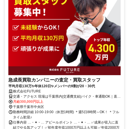
急成長買取カンパニーの査定・買取スタッフ
平均月収130万✨年休120日✨メンバーの9割が20・30代
株式会社FUTURE
交通・アクセス 現場は千葉県内|交通費支給|バイク・車通勤OK｜直行
直帰OK
月給300,000円以上
千葉県千葉市中央区
勤務時間詳細 10:00-19:00（休憩1時間) ＊週5日8時間～OK！ ＊フル
タイム歓迎♪
仕事内容 …・✦・… アピールポイント …・✦・… ✅成果が収入に直
結でやる気アップ！ ✅初年度年収1000万円以上も可能 ✅年収2000万