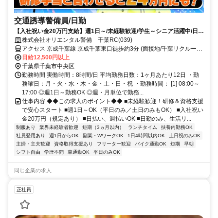
交通誘導警備員/日勤
【入社祝い金20万円支給】週1日～/未経験歓迎/学生～シニア活躍中/日払
い・週払いOK/履歴書不要！
株式会社オリエンタル警備 千葉RC(039)
アクセス 京成千葉線 京成千葉東口徒歩約3分 (面接地/千葉リクルート
センター)千葉県千葉市中央区新町１７－１６ 新町芳野ビル５Ｆ
日給12,500円以上
千葉県千葉市中央区
勤務時間 実働時間：8時間/日 平均勤務日数：1ヶ月あたり12日 ・勤
務曜日：月・火・水・木・金・土・日・祝 ・勤務時間： [1] 08:00～
17:00 ◎週1日～勤務OK ◎週・月単位で勤務...
仕事内容 ◆◆この求人のポイント◆◆ ■未経験歓迎！研修＆資格支援
で安心スタート ■週1日～OK（平日のみ／土日のみもOK） ■入社祝い
金20万円（規定あり） ■日払い、週払いOK ■日勤のみ、生活リ...
制服あり
業界未経験者歓迎
短期（3ヵ月以内）
ランチタイム
扶養内勤務OK
社員登用あり
週1日からOK
副業・WワークOK
1日4時間以内OK
土日祝のみOK
主婦・主夫歓迎
資格取得支援あり
フリーター歓迎
バイク通勤OK
短期
早朝
シフト自由
学歴不問
車通勤OK
平日のみOK
同じ企業の求人
正社員