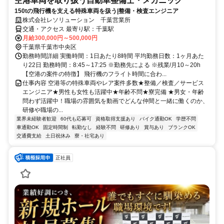
空港車両を取り扱う自動車整備士・メカニック
150tの飛行機を支える特殊車両を扱う|整備・検査エンジニア
株式会社レソリューション 千葉営業所
交通・アクセス 最寄り駅：千葉駅
月給300,000円～500,000円
千葉県千葉市中央区
勤務時間詳細 実働時間：1日あたり8時間 平均勤務日数：1ヶ月あた
り22日 勤務時間：8:45～17:25 ※勤務先による ※残業/月10～20h
【空港の案件の特徴】 飛行機のフライト時間に合わ...
仕事内容 空港等の特殊車両やレア案件多数★整備／検査／サービス
エンジニア★男性も女性も活躍中★年齢不問★寮完備 ★男女・年齢
問わず活躍中！職場の雰囲気を動画でどんな仲間と一緒に働くのか、
研修や職場の...
業界未経験者歓迎
60代も応募可
資格取得支援あり
バイク通勤OK
学歴不問
車通勤OK
固定時間制
転勤なし
経験不問
研修あり
賞与あり
ブランクOK
交通費支給
土日祝休み
寮・社宅あり
正社員