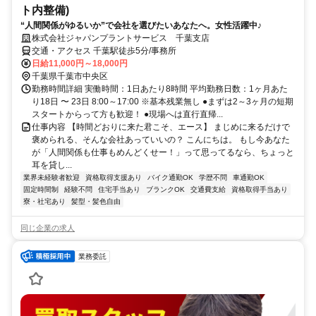
ト内整備)
“人間関係がゆるいか”で会社を選びたいあなたへ。女性活躍中♪
株式会社ジャパンプラントサービス 千葉支店
交通・アクセス 千葉駅徒歩5分/事務所
日給11,000円～18,000円
千葉県千葉市中央区
勤務時間詳細 実働時間：1日あたり8時間 平均勤務日数：1ヶ月あた
り18日 〜 23日 8:00～17:00 ※基本残業無し ●まずは2～3ヶ月の短期
スタートからって方も歓迎！ ●現場へは直行直帰...
仕事内容 【時間どおりに来た君こそ、エース】 まじめに来るだけで
褒められる、そんな会社あっていいの？ こんにちは。 もし今あなた
が「人間関係も仕事もめんどくせー！」って思ってるなら、ちょっと
耳を貸し...
業界未経験者歓迎
資格取得支援あり
バイク通勤OK
学歴不問
車通勤OK
固定時間制
経験不問
住宅手当あり
ブランクOK
交通費支給
資格取得手当あり
寮・社宅あり
髪型・髪色自由
同じ企業の求人
業務委託