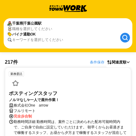
千葉県
千葉公園駅
職種を選択してください
バイク通勤OK
キーワードを選択してください
217件
条件保存
関連度順
業務委託
ポスティングスタッフ
ノルマなし✨一人で屋外作業！
株式会社One arrow
フルリモート
完全歩合制
勤務時間詳細 勤務時間は、案件ごとに決められた配布可能時間内
で、ご自身で自由に設定していただけます。 朝早くからお昼過ぎま
で稼働するスタッフ、お昼から夕方まで稼働するスタッフが混在して