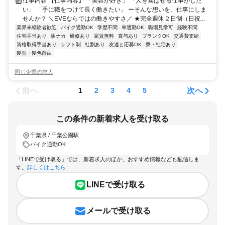
仕事内容 【仕事内容】 「美容が好き」 「人を喜ばせる仕事がした
い」 「手に職をつけて長く働きたい」 ーそんな想いを、仕事にしま
せんか？ ＼EVEならではの働きやすさ／ ★完全週休２日制（日祝...
業界未経験者歓迎
バイク通勤OK
学歴不問
車通勤OK
職場見学可
経験不問
住宅手当あり
駅ナカ
研修あり
家賃無料
賞与あり
ブランクOK
交通費支給
資格取得手当あり
シフト制
社割あり
友達と応募OK
寮・社宅あり
髪型・髪色自由
同じ企業の求人
前へ
次へ
1
2
3
4
5
この条件の新着求人を受け取る
千葉県 / 千葉公園駅
バイク通勤OK
「LINEで受け取る」では、新着求人のほか、おすすめ情報なども配信しま
す。
詳しくはこちら
LINEで受け取る
メールで受け取る