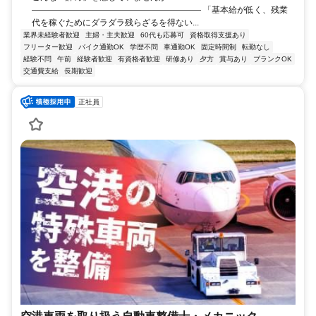
―――――――――――――――――――― 「基本給が低く、残業
代を稼ぐためにダラダラ残らざるを得ない...
業界未経験者歓迎
主婦・主夫歓迎
60代も応募可
資格取得支援あり
フリーター歓迎
バイク通勤OK
学歴不問
車通勤OK
固定時間制
転勤なし
経験不問
午前
経験者歓迎
有資格者歓迎
研修あり
夕方
賞与あり
ブランクOK
交通費支給
長期歓迎
正社員