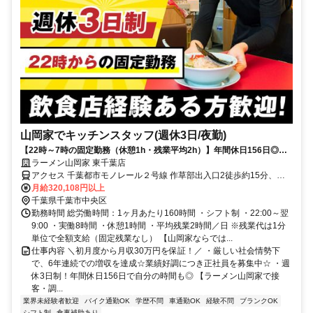
山岡家でキッチンスタッフ(週休3日/夜勤)
【22時～7時の固定勤務（休憩1h・残業平均2h）】年間休日156日◎初
月から月収32万円！
ラーメン山岡家 東千葉店
アクセス 千葉都市モノレール２号線 作草部出入口2徒歩約15分、Ｊ
Ｒ総武本線 東千葉北口徒歩約18分、千葉都市モノレール２号線 千葉
月給320,108円以上
公園出入口1徒歩約19分
千葉県千葉市中央区
勤務時間 総労働時間：1ヶ月あたり160時間 ・シフト制 ・22:00～翌
9:00 ・実働8時間 ・休憩1時間 ・平均残業2時間／日 ※残業代は1分
単位で全額支給（固定残業なし） 【山岡家ならでは...
仕事内容 ＼初月度から月収30万円を保証！／ ・厳しい社会情勢下
で、6年連続での増収を達成☆業績好調につき正社員を募集中☆ ・週
休3日制！年間休日156日で自分の時間も◎ 【ラーメン山岡家で接
客・調...
業界未経験者歓迎
バイク通勤OK
学歴不問
車通勤OK
経験不問
ブランクOK
シフト制
食事補助あり