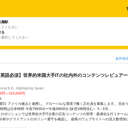
公園駅
してください
せる
を選択してください
条件保
英語必須】世界的米国大手ITの社内外のコンテンツレビュア
ional K.K., Highspring Japan
00円～325,000円
ト
曜日: アメリカ拠点と連携し、グローバルな環境で働く正社員を募集します。 完全
時間は日本時間: 午前7時00分〜午後4時00分 (休憩1時間含む） 5－6月...
 このポジションでは世界的大手IT企業の広告コンテンツの管理・最適化を行うチー
分析やクライアントのポリシー遵守を確認し、顧客のウェブサイトへの流入数増加