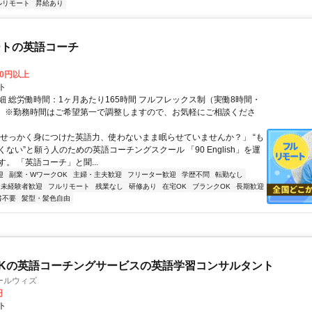
ルリモート
昇給あり
ートの英語コーチ
00円以上
ト
細 総労働時間：1ヶ月あたり165時間 フルフレックス制（実働8時間・
） ※勤務時間はご希望第一で調整しますので、お気軽にご相談くださ
「せっかく身につけた英語力、使わないまま眠らせていませんか？」 “も
ない”と願う人のための英語コーチングスクール 「90 English」を運
。 「英語コーチ」と聞...
迎
副業・WワークOK
主婦・主夫歓迎
フリーター歓迎
学歴不問
転勤なし
未経験者歓迎
フルリモート
残業なし
研修あり
在宅OK
ブランクOK
長期歓迎
書不要
髪型・髪色自由
Kの英語コーチングサービスの英語学習コンサルタント
ールウィズ
円
ト