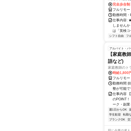
完全歩合制
フルリモー
勤務時間・曜
仕事内容:
しませんか
は「英検コ
シフト自由
フ
アルバイト・パ
【家庭教師
語など)
家庭教師のト
時給1,800
フルリモー
勤務時間 
整が可能で
仕事内容 
のPOINT
ーク・副業も
週1日からOK
学生歓迎
転勤
ブランクOK
交
同じ企業の求人