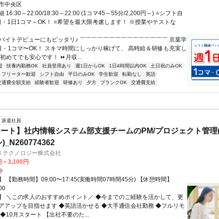
市中央区
6:30～22:00/18:30～22:00 (1コマ45～55分/2,200円～) ⭐シフト自
1日・1日1コマ～OK！ ⭐希望を最大限考慮します！ ※授業やテストな
✅バイトデビューにもピッタリ♪ ￣￣￣￣￣￣￣￣￣￣￣￣￣￣￣ 京葉学
日・1コマ〜OK！ スキマ時間にしっかり稼げて、 高時給＆研修も充実し
初めてでも安心です！ ⏩月収...
迎
扶養内勤務OK
社員登用あり
週1日からOK
1日4時間以内OK
土日祝のみOK
フリーター歓迎
シフト自由
平日のみOK
学生歓迎
転勤なし
英語
交通費全額支給
経験者歓迎
研修あり
夕方
ブランクOK
交通費支給
派遣社員
ート】社内情報システム部支援チームのPM/プロジェクト管理(
_N260774362
ステクノロジー株式会社
円～3,100円
ト
 【勤務時間】09:00〜17:45(実働時間07時間45分) 【休憩時間】
00
】 ＼この求人のおすすめポイント／ ◆今までのご経験を活かして、更
アアップを目指せます ◆英語活かせる ◆大手通信会社勤務 ◆フルリモ
◆10月スタート 【出社不要のた...