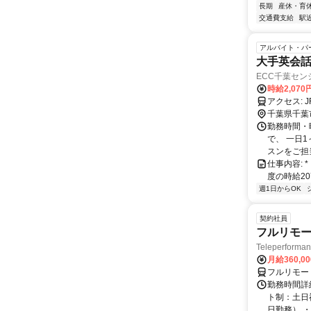
長期
産休・育
交通費支給
駅
アルバイト・パ
大手英会話
ECC千葉セン
時給2,070
ア
千葉県千葉
勤務時間・曜
で、 一日
スンをご担当
仕事内容: * .｡.
度の時給20
週1日からOK
契約社員
フルリモー
Teleperform
月給360,0
フルリモー
勤務時間詳
ト制：土日
日勤務） ・