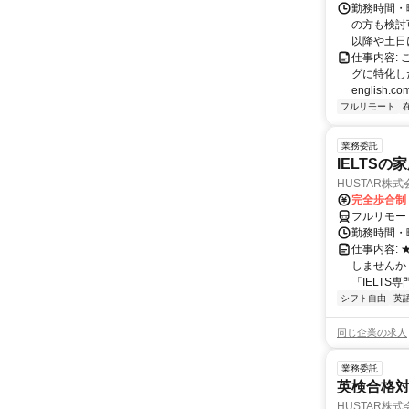
勤務時間・
の方も検討
以降や土日に
仕事内容:
グに特化した英
english.com
フルリモート
業務委託
IELTSの
HUSTAR株式
完全歩合制
フルリモー
勤務時間・曜
仕事内容:
しませんか
「IELTS
シフト自由
英
同じ企業の求人
業務委託
英検合格
HUSTAR株式