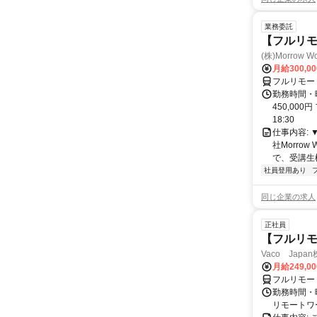
業務委託
【フルリモ
(株)Morrow Wo
月給300,0
フルリモー
勤務時間・曜
450,000
18:30
仕事内容:
社Morro
で、受講生
社員登用あり
同じ企業の求人
正社員
【フルリモ
Vaco Japa
月給249,0
フルリモー
勤務時間・
リモートワ