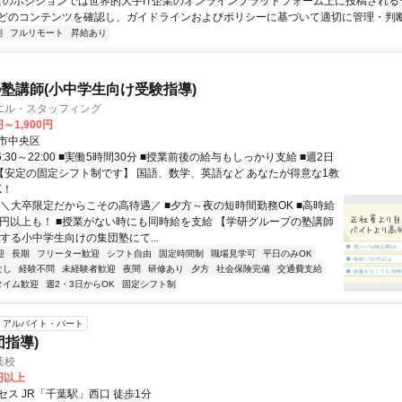
 このポジションでは世界的大手IT企業のオンラインプラットフォーム上に投稿され
どのコンテンツを確認し、ガイドラインおよびポリシーに基づいて適切に管理・判断す
制
フルリモート
昇給あり
塾講師(小中学生向け受験指導)
エル・スタッフィング
円～1,900円
市中央区
6:30～22:00 ■実働5時間30分 ■授業前後の給与もしっかり支給 ■週2日
 【安定の固定シフト制です】 国語、数学、英語など あなたが得意な1教
K！
 ＼大卒限定だからこその高待遇／ ■夕方～夜の短時間勤務OK ■高時給
万円以上も！ ■授業がない時にも同時給を支給 【学研グループの塾講師
する小中学生向けの集団塾にて...
迎
長期
フリーター歓迎
シフト自由
固定時間制
職場見学可
平日のみOK
なし
経験不問
未経験者歓迎
夜間
研修あり
夕方
社会保険完備
交通費支給
タイム歓迎
週2・3日からOK
固定シフト制
アルバイト・パート
団指導)
葉校
0円以上
セス JR「千葉駅」西口 徒歩1分