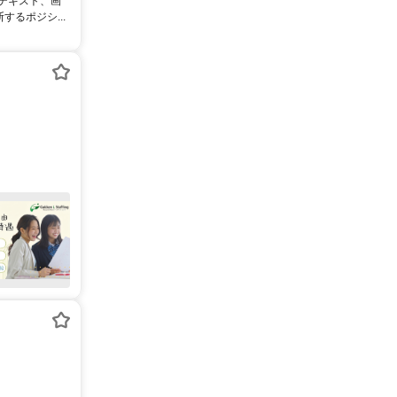
るテキスト、画
るポジシ...