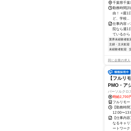
千葉県千葉
勤務時間詳細 1
由！ ⭐週
ど、学校...
仕事内容 
院なら週1
ているから 
業界未経験者歓
主婦・主夫歓迎
未経験者歓迎
同じ企業の求人
【フルリモ
PMO・アシ)
パーソルクロ
時給2,700
フルリモー
【勤務時間】
12:00〜13:
【仕事内容
なるキャリ
ートワーク 