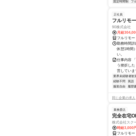
固定時間制
フ
正社員
フルリモ
90株式会社
月給304,0
フルリモー
勤務時間詳
休憩1時間
い。
仕事内容 
う挫折したく
営しています
業界未経験者歓
経験不問
英語
服装自由
履歴
同じ企業の求人
業務委託
完全在宅O
株式会社スク
時給3,000
フルリモー