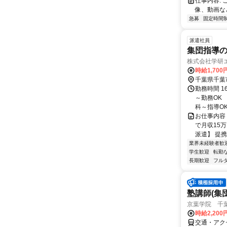
仕事内容:
像、動画な
急募
固定時間
派遣社員
集団指導の
株式会社学研
時給1,700
千葉県千葉
勤務時間 1
～勤務OK
科～指導O
お仕事内容
で月収15
派遣】 提携
業界未経験者歓
学生歓迎
転勤
長期歓迎
フル
塾講師(集
京葉学院 千
時給2,20
交通・アク