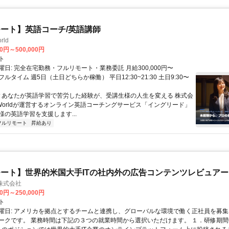
ート】英語コーチ/英語講師
rld
00円～500,000円
ト
日: 完全在宅勤務・フルリモート・業務委託 月給300,000円〜
円 フルタイム 週5日（土日どちらか稼働） 平日12:30~21:30 土日9:30〜
 ▼あなたが英語学習で苦労した経験が、受講生様の人生を変える 株式会
w Worldが運営するオンライン英語コーチングサービス「イングリード」
様の英語学習を支援します...
フルリモート
昇給あり
ート】世界的米国大手ITの社内外の広告コンテンツレビュアー
n株式会社
00円～250,000円
ト
曜日: アメリカを拠点とするチームと連携し、グローバルな環境で働く正社員を募集
ークです。 業務時間は下記の３つの就業時間から選択いただけます。 １．研修期間中.