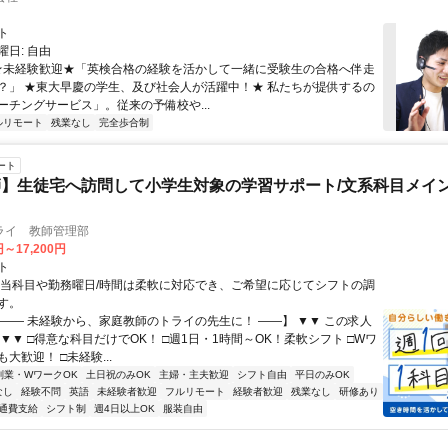
ト
日: 自由
 ★未経験歓迎★「英検合格の経験を活かして一緒に受験生の合格へ伴走
？」 ★東大早慶の学生、及び社会人が活躍中！★ 私たちが提供するの
ーチングサービス」。従来の予備校や...
ルリモート
残業なし
完全歩合制
ート
】生徒宅へ訪問して小学生対象の学習サポート/文系科目メイン
ライ 教師管理部
円～17,200円
ト
担当科目や勤務曜日/時間は柔軟に対応でき、ご希望に応じてシフトの調
す。
【―― 未経験から、家庭教師のトライの先生に！ ――】 ▼▼ この求人
！ ▼▼ □得意な科目だけでOK！ □週1日・1時間～OK！柔軟シフト □Wワ
大歓迎！ □未経験...
副業・WワークOK
土日祝のみOK
主婦・主夫歓迎
シフト自由
平日のみOK
なし
経験不問
英語
未経験者歓迎
フルリモート
経験者歓迎
残業なし
研修あり
通費支給
シフト制
週4日以上OK
服装自由