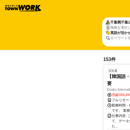
千葉県
千葉
職種を選択
英語が活か
キーワード
153件
正社員
【韓国語・
要
Drake Internat
月給300,0
フルリモー
勤務時間・
です。 業務
仕事内容:
て、データ
た...