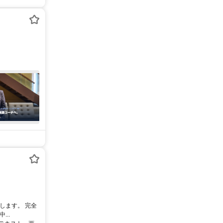
します。 完全
..