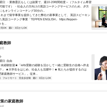
曜日: ・業務委託もしくは副業で、週10-20時間程度～（フルタイム希望
可能です） ・社会人の方向けの英語コーチングサービスのため、夕方
もオンラインコーチング30分の...
 これまで留学事業を提供してきた弊社の新事業として、 英語スピーキン
語コーチング事業「TEPPEN ENGLISH」 https://teppen-
 を...
在宅OK
週2・3日からOK
家庭教師
会社
ト
日: 自由
 ★未経験歓迎★「ielts受験の経験を活かして一緒に受験生の合格へ伴走
？」 ★大学生をはじめ、社会人も活躍中！★ 私たちが提供するのは
専門家庭教師サービス」。従来...
語
フルリモート
完全歩合制
週2・3日からOK
対策の家庭教師
会社