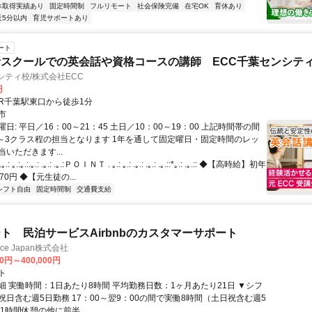
休取得実績あり
固定時間制
フルリモート
社会保険完備
在宅OK
育休あり
近5分以内
育児サポートあり
ート
スクールでの英会話や資格コースの講師 ECC千葉センシテ
シティ校/株式会社ECC
円
クセス: JR千葉駅東口から徒歩1分
市
日: 平日／16：00～21：45 土日／10：00～19：00 上記時間帯の間
1～3クラス程の担当となります 1年を通して固定曜日・固定時間のレッ
いただきます...
: ｡.:｡.:.｡.: .｡.: .｡.:ＰＯＩＮＴ . ｡.: ｡.: .｡.: .｡.: .｡.::*｡.: .｡.:: ◆【高時給】初年
70円 ◆【元生徒の...
シフト自由
固定時間制
交通費支給
ト 民泊サービスAirbnbのカスタマーサポート
ance Japan株式会社
00円～400,000円
ト
細 実働時間：1日あたり8時間 平均勤務日数：1ヶ月あたり21日 ▼シフ
祝日含む週5日勤務 17：00～翌9：00の間で実働8時間（土日祝含む週5
1時間休憩の他に前半...