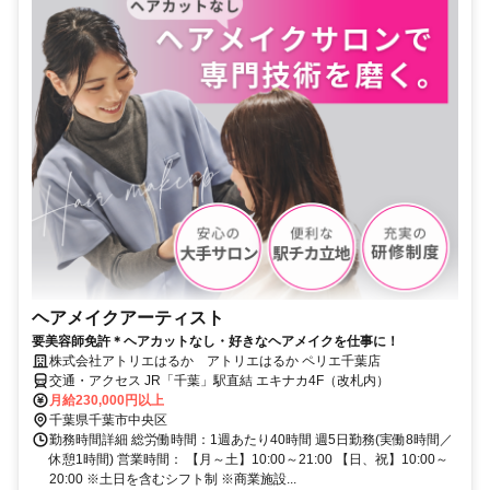
ヘアメイクアーティスト
要美容師免許＊ヘアカットなし・好きなヘアメイクを仕事に！
株式会社アトリエはるか アトリエはるか ペリエ千葉店
交通・アクセス JR「千葉」駅直結 エキナカ4F（改札内）
月給230,000円以上
千葉県千葉市中央区
勤務時間詳細 総労働時間：1週あたり40時間 週5日勤務(実働8時間／
休憩1時間) 営業時間： 【月～土】10:00～21:00 【日、祝】10:00～
20:00 ※土日を含むシフト制 ※商業施設...