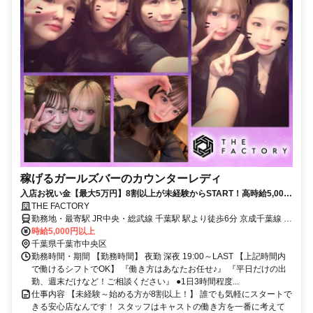
稼げるガールズバーのカウンターレディ
入店お祝い金【最大5万円】8割以上が未経験からSTART！高時給5,000
円をお約束◎好きな日・時間に稼げます！
THE FACTORY
勤務地・最寄駅 JR中央・総武線 千葉駅 駅より徒歩6分 京成千葉線 千
葉中央駅 駅より徒歩3分 JR中央・総武線 船橋駅 電車で15分程
時給5,000円以上
千葉県千葉市中央区
勤務時間・期間 【勤務時間】 夜勤 深夜 19:00～LAST 【上記時間内
で働けるシフトでOK】 『働き方はあなたお任せ♪』 『平日だけの出
勤、週末だけなど！ご相談ください』 ●1日3時間程度...
仕事内容 【未経験～始める方が8割以上！】 誰でも気軽にスタートで
きる安心店なんです！ スタッフはキャストの働き方を一番に考えて