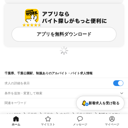
アプリを無料ダウンロード
千葉県、千葉公園駅、制服ありのアルバイト・バイト求人情報
求人の詳細を表示
条件を追加・変更して検索
市区町村を追加・変更
新着求人を受け取る
関連キーワード
完全在宅ワーク 全国
シール貼り 在宅
現在地周辺
ガチャガチャ
犬カフェ
千葉県
駅を追加・変更
バイトTOP
千葉県
千葉市
中央区
千葉公園駅
制服ありのアル
千葉県
すべて
バイト・バイト・求人
千葉市
すべて
職種を追加・変更
JR武蔵野線
ホーム
マイリスト
メッセージ
マイページ
中央区
花見川区
稲毛区
若葉区
緑区
美浜区
南流山駅
新松戸駅
新八柱駅
東松戸駅
市川大野駅
船橋法典駅
西船橋駅