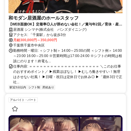
和モダン居酒屋のホールスタッフ
【WEB面接OK】定着率◎人が辞めない会社！／賞与年2回／育休・産休
取得実績あり／家族手当や独立支援あり！／長期休暇あり
居酒屋 シンマチ(株式会社 バンズダイニング)
アクセス: 「千葉駅」から徒歩3分
月給300,000円～350,000円
千葉県千葉市中央区
勤務時間・曜日: ＜シフト制＞ 14:00～25:00の間 ＜シフト例＞ 14:00
～23:00 16:00～25:00 ※営業時間は17:00-24:00 ※シフトの時間は相
談にのります！終電も...
仕事内容: ＝＝＝＝＝＝＝＝＝＝＝＝＝＝＝＝＝＝＝＝ ＼このお仕事
のおすすめポイント／ ▶残業ほぼなし！ ▶むしろ働きやすい！無理
はさせない社風！ ▶日曜・祝日は定休日でお休み◎ ▶「週休3日で正
社...
駅近5分以内
シフト制
昇給あり
アルバイト・パート