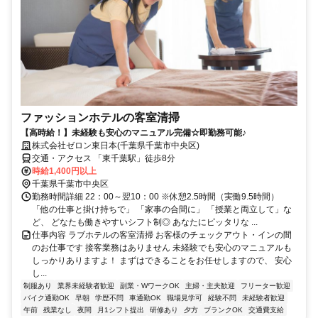
ファッションホテルの客室清掃
【高時給！】未経験も安心のマニュアル完備☆即勤務可能♪
株式会社ゼロン東日本(千葉県千葉市中央区)
交通・アクセス 「東千葉駅」徒歩8分
時給1,400円以上
千葉県千葉市中央区
勤務時間詳細 22：00～翌10：00 ※休憩2.5時間（実働9.5時間）
「他の仕事と掛け持ちで」 「家事の合間に」 「授業と両立して」な
ど、 どなたも働きやすいシフト制◎ あなたにピッタリな ...
仕事内容 ラブホテルの客室清掃 お客様のチェックアウト・インの間
のお仕事です 接客業務はありません 未経験でも安心のマニュアルも
しっかりありますよ！ まずはできることをお任せしますので、 安心
し...
制服あり
業界未経験者歓迎
副業・WワークOK
主婦・主夫歓迎
フリーター歓迎
バイク通勤OK
早朝
学歴不問
車通勤OK
職場見学可
経験不問
未経験者歓迎
午前
残業なし
夜間
月1シフト提出
研修あり
夕方
ブランクOK
交通費支給