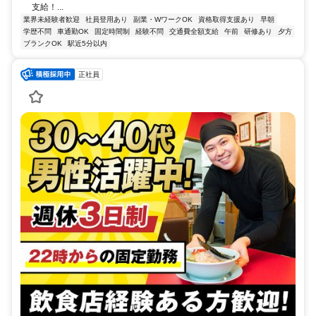
支給！...
業界未経験者歓迎
社員登用あり
副業・WワークOK
資格取得支援あり
早朝
学歴不問
車通勤OK
固定時間制
経験不問
交通費全額支給
午前
研修あり
夕方
ブランクOK
駅近5分以内
正社員