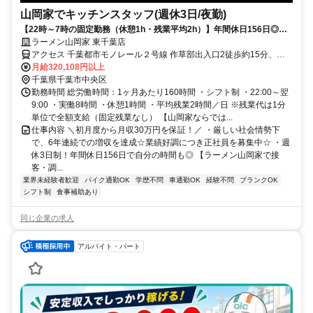
山岡家でキッチンスタッフ(週休3日/夜勤)
【22時～7時の固定勤務（休憩1h・残業平均2h）】年間休日156日◎初
月から月収32万円！
ラーメン山岡家 東千葉店
アクセス 千葉都市モノレール２号線 作草部出入口2徒歩約15分、Ｊ
Ｒ総武本線 東千葉北口徒歩約18分、千葉都市モノレール２号線 千葉
月給320,108円以上
公園出入口1徒歩約19分
千葉県千葉市中央区
勤務時間 総労働時間：1ヶ月あたり160時間 ・シフト制 ・22:00～翌
9:00 ・実働8時間 ・休憩1時間 ・平均残業2時間／日 ※残業代は1分
単位で全額支給（固定残業なし） 【山岡家ならでは...
仕事内容 ＼初月度から月収30万円を保証！／ ・厳しい社会情勢下
で、6年連続での増収を達成☆業績好調につき正社員を募集中☆ ・週
休3日制！年間休日156日で自分の時間も◎ 【ラーメン山岡家で接
客・調...
業界未経験者歓迎
バイク通勤OK
学歴不問
車通勤OK
経験不問
ブランクOK
シフト制
食事補助あり
同じ企業の求人
アルバイト・パート