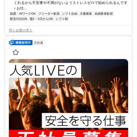
くれるから不安事や不満がないようストレスゼロで始められるんです
♪ お仕...
副業・WワークOK
フリーター歓迎
シフト自由
大量募集
未経験者歓迎
駅近5分以内
週2・3日からOK
シフト制
同じ企業の求人
正社員