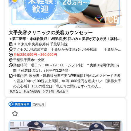
大手美容クリニックの美容カウンセラー
＜第二新卒・未経験歓迎！WEB面接1回のみ＞美容が好き必見！福利厚
生も充実！残業月平均3.2ｈ/最大800万円以上の年収も目指せます！千葉
TCB 東京中央美容外科 千葉駅前院
駅から徒歩2分
アクセス: JR総武本線 千葉駅から徒歩2分 JR外房線 千葉駅から
徒歩2分 JR内房線 千葉駅から徒歩2分 JR京葉線 千葉駅から徒
月給280,000円～360,000円
歩2分 JR成田線 千葉駅から徒歩2分 京成電鉄 京成千葉駅から徒歩
千葉県千葉市中央区
4分
勤務時間・曜日: 9：00～19：00（シフト制） ＊実働8時間/休憩1時
間 ＊残業ほぼなし（月平均3.2時間）
仕事内容: 履歴書・職務経歴書不要 WEB面接1回のみのスピード選考
＼設立10年で100院以上展開、年商1000億円を達成！!／ 【業界大手
の安心感】 TCBの理念は「私たちに関わるすべての人...
残業なし
駅近5分以内
シフト制
昇給あり
契約社員