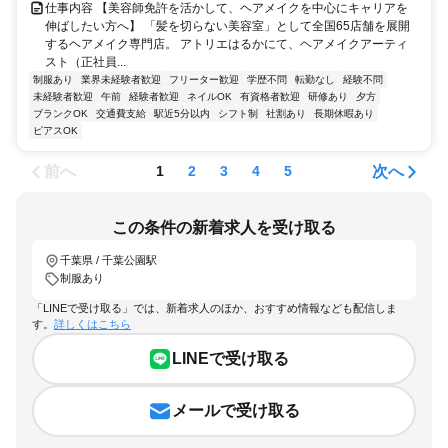
仕事内容 【美容師免許を活かして、ヘアメイクを中心にキャリアを
伸ばしたい方へ】 「髪を切らない美容室」として全国65店舗を展開
するヘアメイク専門店。 アトリエはるかにて、ヘアメイクアーティ
スト（正社員...
制服あり
業界未経験者歓迎
フリーター歓迎
学歴不問
転勤なし
経験不問
未経験者歓迎
午前
経験者歓迎
ネイルOK
有資格者歓迎
研修あり
夕方
ブランクOK
交通費支給
駅近5分以内
シフト制
社割あり
長期休暇あり
ピアスOK
前へ
次へ
1
2
3
4
5
この条件の新着求人を受け取る
千葉県 / 千葉公園駅
制服あり
「LINEで受け取る」では、新着求人のほか、おすすめ情報なども配信しま
す。
詳しくはこちら
LINEで受け取る
メールで受け取る