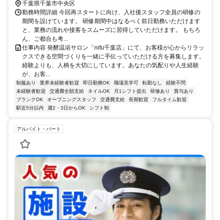
千葉県千葉市中央区
勤務時間詳細 今回再スタートに向け、入社後スタッフ全員の研修の
期間を設けています。 研修期間中はなるべく前日勤務いただけます
と、業務の流れや接客をスムーズに習得していただけます。 もちろ
ん、ご都合も考...
仕事内容 発酵温浴サロン「nifu千葉店」にて、お客様が心からリラッ
クスできる空間づくりを一緒に手伝っていただける方を募集します。
経験よりも、人柄を大切にしています。あなたの気配りや人生経験
が、お客...
制服あり
業界未経験者歓迎
即日勤務OK
職場見学可
転勤なし
経験不問
未経験者歓迎
交通費全額支給
ネイルOK
月1シフト提出
研修あり
賞与あり
ブランクOK
オープニングスタッフ
交通費支給
長期歓迎
フルタイム歓迎
駅近5分以内
週2・3日からOK
シフト制
アルバイト・パート