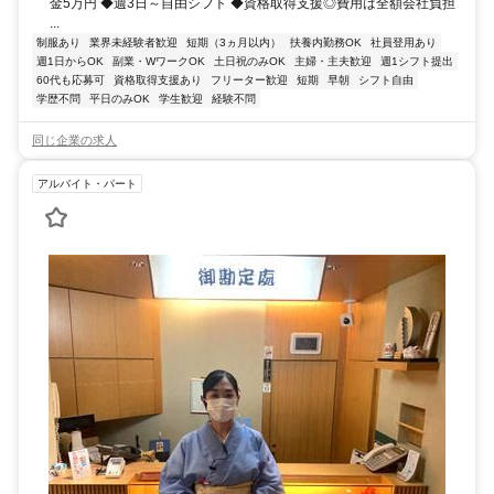
金5万円 ◆週3日～自由シフト ◆資格取得支援◎費用は全額会社負担
...
制服あり
業界未経験者歓迎
短期（3ヵ月以内）
扶養内勤務OK
社員登用あり
週1日からOK
副業・WワークOK
土日祝のみOK
主婦・主夫歓迎
週1シフト提出
60代も応募可
資格取得支援あり
フリーター歓迎
短期
早朝
シフト自由
学歴不問
平日のみOK
学生歓迎
経験不問
同じ企業の求人
アルバイト・パート