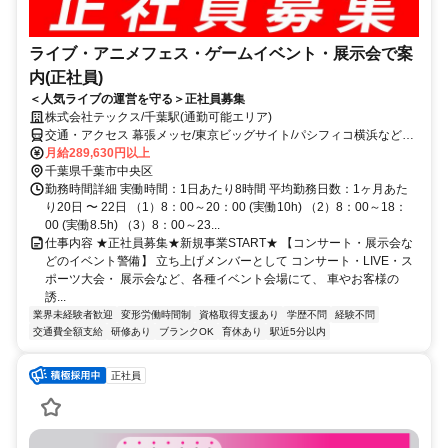
ライブ・アニメフェス・ゲームイベント・展示会で案
内(正社員)
＜人気ライブの運営を守る＞正社員募集
株式会社テックス/千葉駅(通勤可能エリア)
交通・アクセス 幕張メッセ/東京ビッグサイト/パシフィコ横浜など首
都圏に現場多数！※駅は募集エリアです
月給289,630円以上
千葉県千葉市中央区
勤務時間詳細 実働時間：1日あたり8時間 平均勤務日数：1ヶ月あた
り20日 〜 22日 （1）8：00～20：00 (実働10h) （2）8：00～18：
00 (実働8.5h) （3）8：00～23...
仕事内容 ★正社員募集★新規事業START★ 【コンサート・展示会な
どのイベント警備】 立ち上げメンバーとして コンサート・LIVE・ス
ポーツ大会・ 展示会など、各種イベント会場にて、 車やお客様の
誘...
業界未経験者歓迎
変形労働時間制
資格取得支援あり
学歴不問
経験不問
交通費全額支給
研修あり
ブランクOK
育休あり
駅近5分以内
正社員