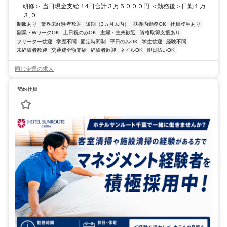
研修＞ 当日現金支給！4日合計３万５０００円 ＜勤務後＞日勤１万
３,０...
制服あり
業界未経験者歓迎
短期（3ヵ月以内）
扶養内勤務OK
社員登用あり
副業・WワークOK
土日祝のみOK
主婦・主夫歓迎
資格取得支援あり
フリーター歓迎
学歴不問
固定時間制
平日のみOK
学生歓迎
経験不問
未経験者歓迎
交通費全額支給
経験者歓迎
ネイルOK
即日払いOK
同じ企業の求人
契約社員