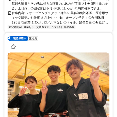
毎週火曜日とその他は好きな曜日のお休みが可能です★ (正社員の場
合、土日両日の固定休は不可) 休憩はしっかり1時間確保できま...
仕事内容: ＜オープニングスタッフ募集＞ 美容師免許不要！医療用ウ
ィッグ販売のお仕事 ８月上旬～中旬 オープン予定！ ◎年間休日
125日 ◎残業ほぼなし ◎ノルマなし ◎ネイル、髪色自由 ◎月給24...
固定時間制
残業なし
交通費支給
シフト制
昇給あり
正社員