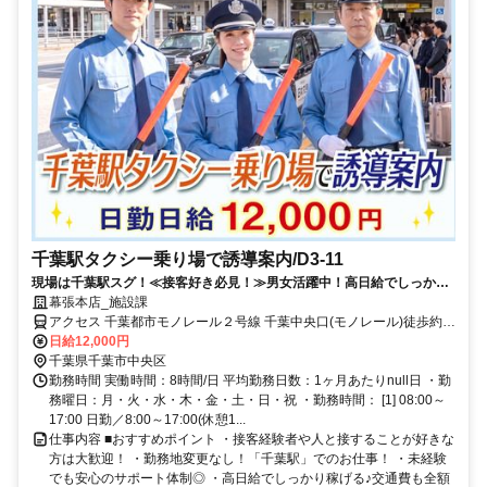
千葉駅タクシー乗り場で誘導案内/D3-11
現場は千葉駅スグ！≪接客好き必見！≫男女活躍中！高日給でしっかり
稼げる★日勤のみ！タクシー乗車のお客様誘導◎丁寧な研修あり！未経
幕張本店_施設課
験でも安心♪Ｗワーク歓迎！
アクセス 千葉都市モノレール２号線 千葉中央口(モノレール)徒歩約2
分、千葉都市モノレール２号線 千葉中央口(モノレール)徒歩約2分、
日給12,000円
千葉都市モノレール２号線 千葉中央口(モノレール)徒歩約2分 JR千葉
千葉県千葉市中央区
駅より徒歩スグ！■直行直帰も可！ ＊幕張本店（「幕張本郷駅」東口
勤務時間 実働時間：8時間/日 平均勤務日数：1ヶ月あたりnull日 ・勤
より徒歩3分程度）
務曜日：月・火・水・木・金・土・日・祝 ・勤務時間： [1] 08:00～
17:00 日勤／8:00～17:00(休憩1...
仕事内容 ■おすすめポイント ・接客経験者や人と接することが好きな
方は大歓迎！ ・勤務地変更なし！「千葉駅」でのお仕事！ ・未経験
でも安心のサポート体制◎ ・高日給でしっかり稼げる♪交通費も全額