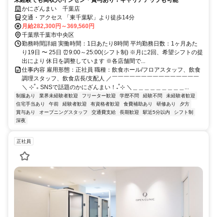
かにざんまい 千葉店
交通・アクセス 「東千葉駅」より徒歩14分
月給282,300円～369,560円
千葉県千葉市中央区
勤務時間詳細 実働時間：1日あたり8時間 平均勤務日数：1ヶ月あた
り19日 〜 25日 ⏰9:00～25:00(シフト制) ※月に2回、希望シフトの提
出により 休日を調整しています ※各店舗間で...
仕事内容 雇用形態：正社員 職種：飲食ホール/フロアスタッフ、飲食
調理スタッフ、飲食店長/支配人 ／￣￣￣￣￣￣￣￣￣￣￣￣￣￣￣
＼ ⊹˚₊ SNSで話題のかにざんまい！₊˚⊹ ＼＿＿＿＿＿＿＿＿＿...
制服あり
業界未経験者歓迎
フリーター歓迎
学歴不問
経験不問
未経験者歓迎
住宅手当あり
午前
経験者歓迎
有資格者歓迎
食費補助あり
研修あり
夕方
賞与あり
オープニングスタッフ
交通費支給
長期歓迎
駅近5分以内
シフト制
深夜
正社員