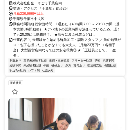
株式会社山金 そごう千葉店内
交通・アクセス 「千葉駅」徒歩2分
月給230,000円以上
千葉県千葉市中央区
勤務時間詳細 総労働時間：1週あたり40時間 7:00 ～ 20:30 の間（基
本実働8時間勤務） ★デパ地下の営業時間が決まっているため、遅く
ても20:30には勤務終了。 ★深夜に及ぶ残業などは...
仕事内容 ＼ 未経験から始める鮮魚加工・調理スタッフ ／ 魚の知識ゼ
ロ・包丁を握ったことがなくても大丈夫 ［月給23万円〜＋各種手
当］ 大型百貨店内ならではの安定環境◎ ★「正社員として、一生
モ...
制服あり
業界未経験者歓迎
主婦・主夫歓迎
フリーター歓迎
早朝
学歴不問
経験不問
未経験者歓迎
午前
研修あり
夕方
賞与あり
交通費支給
長期歓迎
駅近5分以内
シフト制
社割あり
派遣社員