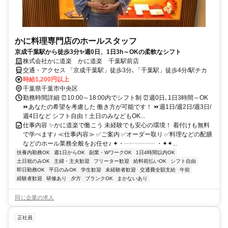
かに料理専門店のホールスタッフ
京成千葉駅から徒歩3分✨週0日、1日3h～OKの柔軟なシフト
株式会社かに道楽 かに道楽 千葉駅前店
交通・アクセス 「京成千葉駅」徒歩3分､「千葉駅」徒歩4分/駅チカ
時給1,200円以上
千葉県千葉市中央区
勤務時間詳細 ⏰10:00～18:00内でシフト制 ⏰週0日､1日3時間～OK
⏩あなたの希望を考慮した 働き方が可能です！ ⏩週1日/週2日/週3日/
週4日など シフト自由！土日のみなどもOK...
仕事内容 ✨かに道楽で働こう 未経験でも安心の環境！ 着付けも無料
で学べます♪ ≪仕事内容≫ ✅ご案内 ✅オーダー取り ✅料理などの配膳
などのホール業務全般をお任せ♪ ✦・┈┈┈┈┈ ・✦✦...
扶養内勤務OK
週1日からOK
副業・WワークOK
1日4時間以内OK
土日祝のみOK
主婦・主夫歓迎
フリーター歓迎
給料前払いOK
シフト自由
即日勤務OK
平日のみOK
学生歓迎
未経験者歓迎
交通費全額支給
午前
経験者歓迎
研修あり
夕方
ブランクOK
まかないあり
同じ企業の求人
正社員