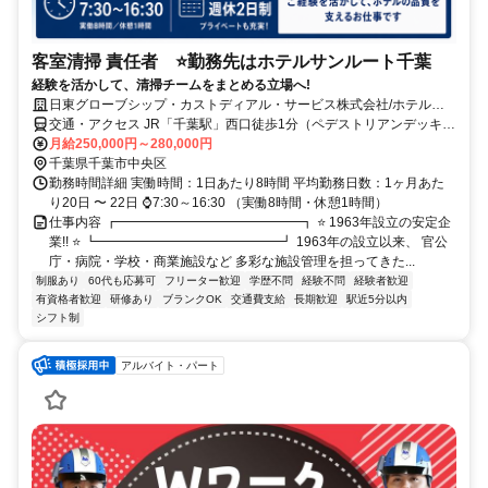
客室清掃 責任者 ⭐勤務先はホテルサンルート千葉
経験を活かして、清掃チームをまとめる立場へ!
日東グローブシップ・カストディアル・サービス株式会社/ホテルサ
ンルート千葉
交通・アクセス JR「千葉駅」西口徒歩1分（ペデストリアンデッキ直
結） 「京成千葉駅」徒歩3分 千葉都市モノレール「千葉駅」徒歩5分
月給250,000円～280,000円
千葉県千葉市中央区
勤務時間詳細 実働時間：1日あたり8時間 平均勤務日数：1ヶ月あた
り20日 〜 22日 ⌚7:30～16:30 （実働8時間・休憩1時間）
仕事内容 ┏━━━━━━━━━━━━━━┓ ⭐ 1963年設立の安定企
業!! ⭐ ┗━━━━━━━━━━━━━━┛ 1963年の設立以来、 官公
庁・病院・学校・商業施設など 多彩な施設管理を担ってきた...
制服あり
60代も応募可
フリーター歓迎
学歴不問
経験不問
経験者歓迎
有資格者歓迎
研修あり
ブランクOK
交通費支給
長期歓迎
駅近5分以内
シフト制
アルバイト・パート