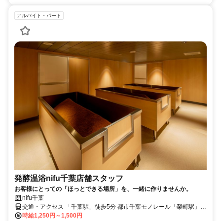
アルバイト・パート
発酵温浴nifu千葉店舗スタッフ
お客様にとっての「ほっとできる場所」を、一緒に作りませんか。
nifu千葉
交通・アクセス 「千葉駅」徒歩5分 都市千葉モノレール「榮町駅」徒
歩3分
時給1,250円～1,500円