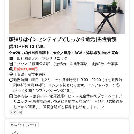
頑張りはインセンティブでしっかり還元 |男性看護
師/OPEN CLINIC
☆★20～40代男性活躍中！★☆／痩身・AGA・泌尿器系中心の完全予
約制クリニック／各種インセンティブが収入に直結◎／看護師資格が活
一般社団法人オープンクリニック
かせる／裁量高くキャリアアップしやすい
アクセス: * 葭川公園駅 徒歩3分 * 京成千葉駅 徒歩5分 * 千葉駅 徒
歩6分
月給409,000円
千葉県千葉市中央区
勤務時間・曜日: 【クリニック営業時間】 9:00～20:00（うち勤務時
間8時間/休憩1時間） ※シフト制となります。 * シフトパターン①
9:00~18:00 * シフトパターン② 10:...
仕事内容: ～痩身/AGA/泌尿器系中心～ ～完全予約制プライベートク
リニック～ 患者様の深い悩みに直結する領域で 一人ひとりの経過を
しっかり管理し、 適切な処置と指導をお任せします。 ス...
シフト制
アルバイト・パート