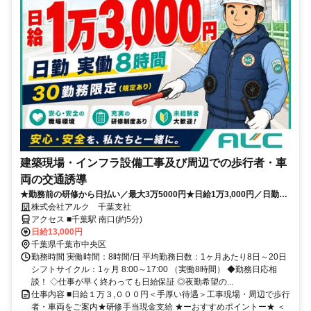
建築現場・インフラ設備工事及び周辺での歩行者・車
両の交通誘導
★勤務前の研修から日払い／最大3万5000円★日給1万3,000円／日勤８
H／日払１万円迄OK！
株式会社アルク 千葉支社
アクセス ■千葉駅 南口(約5分)
日給13,000円
千葉県千葉市中央区
勤務時間 実働時間：8時間/日 平均勤務日数：1ヶ月あたり8日～20日
シフトサイクル：1ヶ月 8:00～17:00 （実働8時間） ◆勤務日応相
談！ ◇仕事が早く終わっても日給保証 ◎夜勤希望の...
仕事内容 ■日給１万３,０００円＜手厚い待遇＞工事現場・周辺で歩行
者・車両をご案内★研修手当現金支給 ★ーおすすめポイントー★ ＜