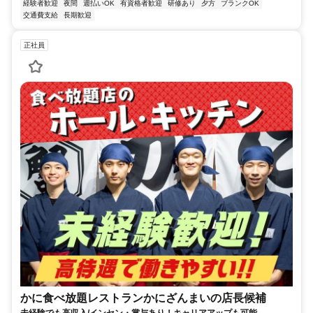
経験者歓迎
夜間
週払いOK
有資格者歓迎
研修あり
夕方
ブランクOK
交通費支給
長期歓迎
正社員
かに食べ放題レストランかにざんまいの店長候補
未経験でも高収入/インセン・賞与あり！キャリアアップも可能