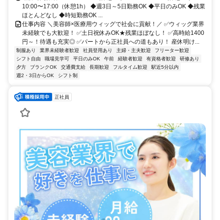
10:00〜17:00（休憩1h） ◆週3日～5日勤務OK ◆平日のみOK ◆残業
ほとんどなし ◆時短勤務OK ...
仕事内容 ＼美容師×医療用ウィッグで社会に貢献！／ ✅ウィッグ業界
未経験でも大歓迎！ ✅土日祝休みOK★残業ほぼなし！ ✅高時給1400
円～！待遇も充実◎ ✅パートから正社員への道もあり！ 産休明け...
制服あり
業界未経験者歓迎
社員登用あり
主婦・主夫歓迎
フリーター歓迎
シフト自由
職場見学可
平日のみOK
午前
経験者歓迎
有資格者歓迎
研修あり
夕方
ブランクOK
交通費支給
長期歓迎
フルタイム歓迎
駅近5分以内
週2・3日からOK
シフト制
正社員