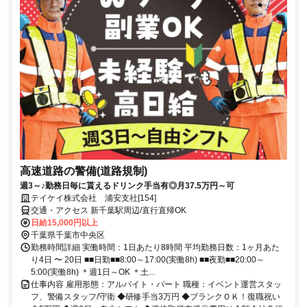
高速道路の警備(道路規制)
週3～♪勤務日毎に貰えるドリンク手当有◎月37.5万円～可
テイケイ株式会社 浦安支社[154]
交通・アクセス 新千葉駅周辺/直行直帰OK
日給15,000円以上
千葉県千葉市中央区
勤務時間詳細 実働時間：1日あたり8時間 平均勤務日数：1ヶ月あた
り4日 〜 20日 ■■日勤■■8:00～17:00(実働8h) ■■夜勤■■20:00～
5:00(実働8h) ＊週1日～OK ＊土...
仕事内容 雇用形態：アルバイト・パート 職種：イベント運営スタッ
フ、警備スタッフ/守衛 ◆研修手当3万円 ◆ブランクＯＫ！復職祝い