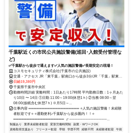
千葉駅近くの市民公共施設警備(巡回･入館受付管理な
ど)
✅千葉駅から徒歩で通えます✅人気の施設警備✅長期安定の現場！
コスモセキュリティ株式会社(千葉市の公共施設)
交通・アクセス JR「東千葉」駅南口から徒歩3分/JR「千葉」駅東口
から徒歩7分
日給19,380円
千葉県千葉市中央区
勤務時間詳細 実働時間：1日あたり17時間 平均勤務日数：1ヶ月あた
り10日 〜 14日 ①日勤 11:00～19:00(休憩1ｈ) ②当務 08:00～翌
08:00(仮眠含む休憩7ｈ) ※月5日～...
仕事内容 ═══════════════════ ⭐人気の施設警備！未経験
者歓迎です⭐ ⭐通勤便利♪千葉駅から徒歩圏内！！⭐
═══════════════════ ┏ ──────────────...
制服あり
業界未経験者歓迎
変形労働時間制
副業・WワークOK
資格取得支援あり
フリーター歓迎
早朝
学歴不問
経験不問
未経験者歓迎
午前