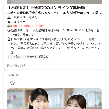
【木曜固定】完全在宅のオンライン問診医師
10時〜19時勤務/完全在宅(フルリモート)・地方も歓迎のオンライン問診
業務
一般社団法人博愛会
フルリモート
日給32,000円～80,000円
勤務時間・曜日: ✅勤務時間 毎週木曜日 10:00～19:00 ※他の曜日も
ご相談に乗れます。
仕事内容: スキマ時間に医師の診察が受けられる オンライン診療サー
ビス。 事業拡大に向けて患者様に 高品質な医療の提供をしていくた
め、 医師の皆様のお力添えが必要です！ ご自宅などでのオンライン
診...
シフト自由
フルリモート
残業なし
同じ企業の求人
派遣社員