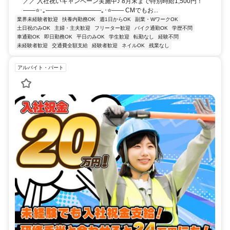
／／ 入社祝いキャンペーン実施中♪ 8月末まで特別時給1,500円！
――⭐･｡―――――――――｡･⭐―― CMでもお...
業界未経験者歓迎
扶養内勤務OK
週1日からOK
副業・WワークOK
土日祝のみOK
主婦・主夫歓迎
フリーター歓迎
バイク通勤OK
学歴不問
車通勤OK
即日勤務OK
平日のみOK
学生歓迎
転勤なし
経験不問
未経験者歓迎
交通費全額支給
経験者歓迎
ネイルOK
残業なし
アルバイト・パート