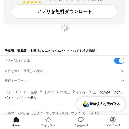
アプリを無料ダウンロード
千葉県、蘇我駅、土日祝のみOKのアルバイト・バイト求人情報
求人の詳細を表示
条件を追加・変更して検索
市区町村を追加・変更
関連キーワード
完全在宅ワーク 全国
シール貼り 在宅
現在地周辺
ガチャガチャ
犬カフェ
千葉県
駅を追加・変更
バイトTOP
千葉県
千葉市
中央区
蘇我駅
土日祝のみOKのアル
千葉県
すべて
バイト・バイト・求人
千葉市
すべて
職種を追加・変更
JR武蔵野線
中央区
花見川区
稲毛区
若葉区
緑区
美浜区
新着求人を受け取る
南流山駅
新松戸駅
新八柱駅
東松戸駅
市川大野駅
船橋法典駅
西船橋駅
飲食・フードサービス
銚子市
市川市
船橋市
館山市
木更津市
松戸市
野田市
茂原市
成田市
佐倉市
東金市
特徴を追加・変更
飲食・フードサービス
すべて
ヘルプ・お問い合わせ
サイトマップ
利用規約・プライバシーポリシー
JR中央・総武線
旭市
習志野市
柏市
勝浦市
市原市
流山市
八千代市
我孫子市
鴨川市
鎌ケ谷市
ホールスタッフ
キッチンスタッフ
皿洗い・洗い場
精肉・鮮魚加工
給食調理
人気
[企業]求人広告の掲載相談
市川駅
本八幡駅
下総中山駅
西船橋駅
船橋駅
東船橋駅
津田沼駅
幕張本郷駅
幕張駅
君津市
富津市
浦安市
四街道市
袖ケ浦市
八街市
印西市
白井市
富里市
南房総市
雇用形態を追加・変更
パン屋（ベーカリー）
フードカウンター販売員
バー（BAR）・バーテンダー
日払いOK
高校生歓迎
学生歓迎
深夜の仕事
髪型・髪色自由
ひげOK
ネイルOK
新検見川駅
稲毛駅
西千葉駅
千葉駅
匝瑳市
香取市
山武市
いすみ市
大網白里市
印旛郡
香取郡
山武郡
長生郡
夷隅郡
ホーム
マイリスト
メッセージ
マイページ
飲食店補助（開店・閉店準備）
飲食店（店長・マネージャー）
ピアスOK
アルバイト・パート
履歴書不要
オープニングスタッフ
留学生・外国人活躍中