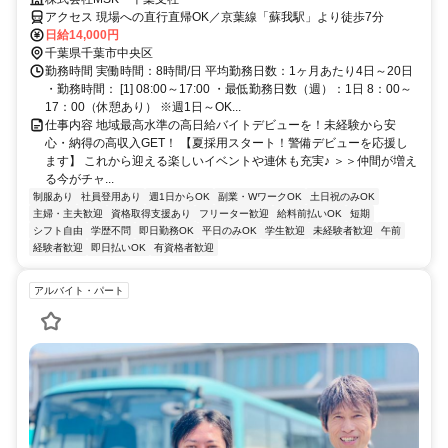
までシフト申請可能！週1日～・短期もOK！未経験者大歓迎！幅広い年
アクセス 現場への直行直帰OK／京葉線「蘇我駅」より徒歩7分
代が活躍しています。
日給14,000円
千葉県千葉市中央区
勤務時間 実働時間：8時間/日 平均勤務日数：1ヶ月あたり4日～20日
・勤務時間： [1] 08:00～17:00 ・最低勤務日数（週）：1日 8：00～
17：00（休憩あり） ※週1日～OK...
仕事内容 地域最高水準の高日給バイトデビューを！未経験から安
心・納得の高収入GET！ 【夏採用スタート！警備デビューを応援し
ます】 これから迎える楽しいイベントや連休も充実♪ ＞＞仲間が増え
る今がチャ...
制服あり
社員登用あり
週1日からOK
副業・WワークOK
土日祝のみOK
主婦・主夫歓迎
資格取得支援あり
フリーター歓迎
給料前払いOK
短期
シフト自由
学歴不問
即日勤務OK
平日のみOK
学生歓迎
未経験者歓迎
午前
経験者歓迎
即日払いOK
有資格者歓迎
アルバイト・パート