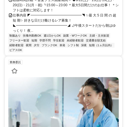
勤務時間詳細 ＜音楽フェス開催期間＞ ◆9/12(土)・13(日) 19(土)・
20(日)・21(月・祝) ┗15:00～23:00 ＊最大5日間だけのお仕事！ ＊シ
フトは柔軟に対応します！
仕事内容 ◤━━━━━━━━━━━━━━━◥ ✨最 大 5 日 間 の 超
短 期✨ 好きな日だけ働けるレア募集！
◣━━━━━━━━━━━━━━━◢ 🌙午後スタートだから朝はゆ
っくり！ 夜...
制服あり
扶養内勤務OK
週1日からOK
副業・WワークOK
主婦・主夫歓迎
フリーター歓迎
短期
学歴不問
学生歓迎
未経験者歓迎
交通費全額支給
経験者歓迎
夜間
夕方
ブランクOK
単発
シフト制
深夜
短期（1ヵ月以内）
ピアスOK
業務委託