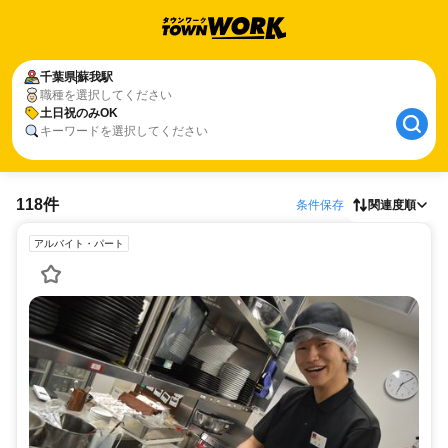
千葉県
蘇我駅
職種を選択してください
土日祝のみOK
キーワードを選択してください
118件
条件保存
関連度順
アルバイト・パート