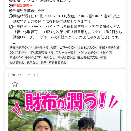
交通・アクセス ｢蘇我駅｣から徒歩3分
時給1,200円
千葉県千葉市中央区
勤務時間詳細 (日勤) 9:00～18:00 (夜勤) 17:00～翌9:00 ＊週3日以上
勤務できる方歓迎 ＊扶養控除内勤務もできます！
仕事内容 ＜パート・バイトでも昇給＆賞与有＞ ＜初任者研修など入
社後でも取得可＞ ＜頑張り次第で正社員登用もあり☆＞ ＜週3日から
勤務OK＞ グループホームの介護スタッフの お仕事をお任せします。
...
扶養内勤務OK
社員登用あり
副業・WワークOK
土日祝のみOK
主婦・主夫歓迎
60代も応募可
資格取得支援あり
フリーター歓迎
バイク通勤OK
学歴不問
車通勤OK
平日のみOK
転勤なし
未経験者歓迎
交通費全額支給
午前
経験者歓迎
残業なし
夜間
有資格者歓迎
アルバイト・パート