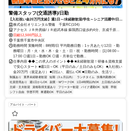
警備スタッフ(交通誘導)/日勤
【入社祝い金20万円支給】週1日～/未経験歓迎/学生～シニア活躍中/日払
い・週払いOK/履歴書不要！
株式会社オリエンタル警備 千葉RC(104)
アクセス ＪＲ外房線/ＪＲ総武本線 蘇我西口徒歩約4分、京成千原線
千葉寺徒歩約20分、京成千原線 大森台徒歩約30分 (面接地/千葉リク
日給12,500円以上
ルートセンター)千葉県千葉市中央区新町１７－１６ 新町芳野ビル５
千葉県千葉市中央区
Ｆ
勤務時間 実働時間：8時間/日 平均勤務日数：1ヶ月あたり12日 ・勤
務曜日：月・火・水・木・金・土・日・祝 ・勤務時間： [1] 08:00～
17:00 ◎週1日～勤務OK ◎週・月単位で勤務...
仕事内容 ◆◆この求人のポイント◆◆ ■未経験歓迎！研修＆資格支援
で安心スタート ■週1日～OK（平日のみ／土日のみもOK） ■入社祝い
金20万円（規定あり） ■日払い、週払いOK ■日勤のみ、生活リ...
制服あり
業界未経験者歓迎
短期（3ヵ月以内）
ランチタイム
扶養内勤務OK
社員登用あり
週1日からOK
副業・WワークOK
1日4時間以内OK
土日祝のみOK
主婦・主夫歓迎
資格取得支援あり
フリーター歓迎
バイク通勤OK
短期
早朝
シフト自由
学歴不問
車通勤OK
平日のみOK
アルバイト・パート