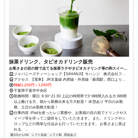
抹茶ドリンク、タピオカドリンク販売
お客さまの目の前で点てる抹茶ラテやタピオカドリンク等の和スイーツ
のお店です。
ジャパニーズティーショップ【SAHANJI】サハンジ 株式会社フィ
ットイット
アクセス: 【電車】 JR京葉線 内房線・外房線「蘇我駅」西口より徒
歩約15分 （ハーバーシティ蘇我無料巡回バス運行） 【バス】 ハーバ
時給1,200円～1,500円
ーシティ蘇我 無料巡回バス 蘇我駅西口よりアリオ蘇我まで約10分
千葉県千葉市中央区
勤務時間・曜日: 9:30~21:30 上記の時間帯で3~8時間入れる方 6時間
以上働ける方、朝から勤務出来る方大歓迎！ 休憩あり 平日のみ勤
務、土日のみ勤務大歓迎！
仕事内容: iPadを使ったレジ業務や、お客様の目の前でドリンクやス
イーツ等を作ってご提供をしていただきます。 また、ドリンクやシ
ロップなどの簡単な仕込みも行っていただきます。 お客さまに喜ば
れる、...
週1日からOK
シフト自由
シフト制
昇給あり