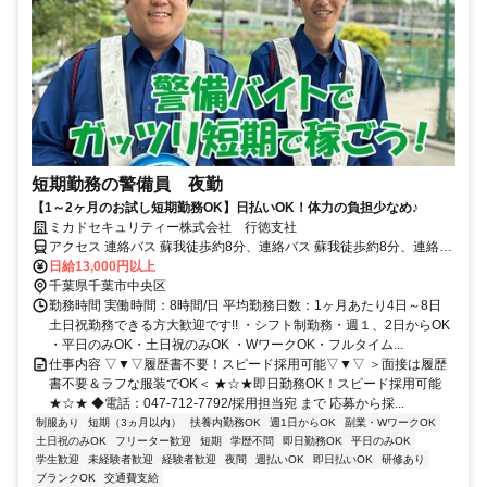
短期勤務の警備員 夜勤
【1～2ヶ月のお試し短期勤務OK】日払いOK！体力の負担少なめ♪
ミカドセキュリティー株式会社 行徳支社
アクセス 連絡バス 蘇我徒歩約8分、連絡バス 蘇我徒歩約8分、連絡バ
ス 蘇我徒歩約8分
日給13,000円以上
千葉県千葉市中央区
勤務時間 実働時間：8時間/日 平均勤務日数：1ヶ月あたり4日～8日
土日祝勤務できる方大歓迎です!! ・シフト制勤務・週１、2日からOK
・平日のみOK・土日祝のみOK ・WワークOK・フルタイム...
仕事内容 ▽▼▽履歴書不要！スピード採用可能▽▼▽ ＞面接は履歴
書不要＆ラフな服装でOK＜ ★☆★即日勤務OK！スピード採用可能
★☆★ ◆電話：047-712-7792/採用担当宛 まで 応募から採...
制服あり
短期（3ヵ月以内）
扶養内勤務OK
週1日からOK
副業・WワークOK
土日祝のみOK
フリーター歓迎
短期
学歴不問
即日勤務OK
平日のみOK
学生歓迎
未経験者歓迎
経験者歓迎
夜間
週払いOK
即日払いOK
研修あり
ブランクOK
交通費支給