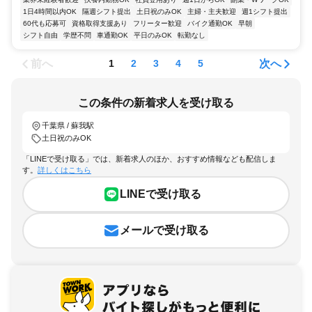
1日4時間以内OK
隔週シフト提出
土日祝のみOK
主婦・主夫歓迎
週1シフト提出
60代も応募可
資格取得支援あり
フリーター歓迎
バイク通勤OK
早朝
シフト自由
学歴不問
車通勤OK
平日のみOK
転勤なし
前へ
次へ
1
2
3
4
5
この条件の新着求人を受け取る
千葉県 / 蘇我駅
土日祝のみOK
「LINEで受け取る」では、新着求人のほか、おすすめ情報なども配信しま
す。
詳しくはこちら
LINEで受け取る
メールで受け取る