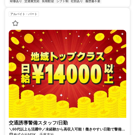
研修あり
交通費支給
長期歓迎
シフト制
社割あり
履歴書不要
アルバイト・パート
交通誘導警備スタッフ/日勤
＼60代以上も活躍中／未経験から高収入可能！働きやすい日勤で警備員
デビューをしませんか！【月収28万円可能・日払いもOK！】勤務3日前
株式会社MSK 千葉支社