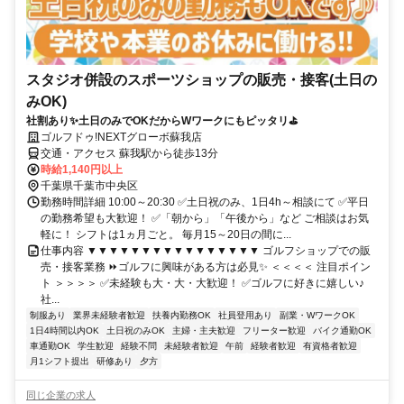
スタジオ併設のスポーツショップの販売・接客(土日の
みOK)
社割あり✨土日のみでOKだからWワークにもピッタリ⛳
ゴルフドゥ!NEXTグローボ蘇我店
交通・アクセス 蘇我駅から徒歩13分
時給1,140円以上
千葉県千葉市中央区
勤務時間詳細 10:00～20:30 ✅土日祝のみ、1日4h～相談にて ✅平日
の勤務希望も大歓迎！ ✅「朝から」「午後から」など ご相談はお気
軽に！ シフトは1ヵ月ごと。 毎月15～20日の間に...
仕事内容 ▼▼▼▼▼▼▼▼▼▼▼▼▼▼▼▼ ゴルフショップでの販
売・接客業務 ⏩ゴルフに興味がある方は必見✨ ＜＜＜＜ 注目ポイン
ト ＞＞＞＞ ✅未経験も大・大・大歓迎！ ✅ゴルフに好きに嬉しい♪
社...
制服あり
業界未経験者歓迎
扶養内勤務OK
社員登用あり
副業・WワークOK
1日4時間以内OK
土日祝のみOK
主婦・主夫歓迎
フリーター歓迎
バイク通勤OK
車通勤OK
学生歓迎
経験不問
未経験者歓迎
午前
経験者歓迎
有資格者歓迎
月1シフト提出
研修あり
夕方
同じ企業の求人