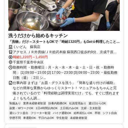
洗うだけから始めるキッチン
「洗物」だけ～スタートもOKで「時給1320円」もGet☆料理したことな
くても安心◎未経験者大歓迎！
くいどん 蘇我店
アクセス ＪＲ外房線/ＪＲ総武本線 蘇我西口徒歩約9分、京成千原線
千葉寺徒歩約18分、千葉都市モノレール１号線 県庁前（千葉県）徒
時給1,220円～1,450円
歩約33分 JR蘇我駅歩9分
千葉県千葉市中央区
勤務時間 ・勤務曜日：月・火・水・木・金・土・日・祝 ・勤務時
間： [1] 09:00～15:00 [2] 17:00～23:00 [3] 09:00～23:00 ・最低勤務
日数（週）：2日 シ...
仕事内容 まずは「お皿・グラスを洗う」「簡単な盛り付けの補助」
などの簡単な業務からゆっくりスタート！ マニュアルもちゃんと完
備されているので「料理経験は調理実習だけ」でも、すぐに慣れます
よ！もちろん調...
制服あり
業界未経験者歓迎
扶養内勤務OK
社員登用あり
週1日からOK
副業・WワークOK
1日4時間以内OK
土日祝のみOK
主婦・主夫歓迎
週1シフト提出
フリーター歓迎
バイク通勤OK
給料前払いOK
早朝
シフト自由
学歴不問
車通勤OK
平日のみOK
学生歓迎
未経験者歓迎