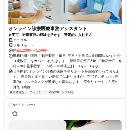
オンライン診療医療事務アシスタント
在宅可、医療事務の経験を活かす 安定的に入れる方
エニゴル
フルリモート
時給1,230円～1,500円
勤務時間・曜日: * 勤務時間・曜日: 平日・土日 次の時間帯のいずれか
（複数可）をカバーいただきます。 早朝帯①平日6時～9時②土日 6
時～9時 昼帯③平日 9時～18時④土日 9時～18時 夜...
仕事内容: オンライン診療の医療事務サポートを遠隔で行っておりま
す。 患者数も多く忙しい医院ではありますが、在宅でもテキパキ効
率的にマルチタスクが可能な方募集します。 完全リモート・在宅の
募集（業務...
社員登用あり
フルリモート
在宅OK
シフト制
アルバイト・パート