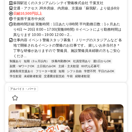
蘇我駅近くのスタジアム/シンテイ警備株式会社 千葉支社
交通・アクセス JR外房線、内房線、京葉線「蘇我駅」より徒歩8分
日給10,500円以上
千葉県千葉市中央区
勤務時間詳細 実働時間：1日あたり8時間 平均勤務日数：1ヶ月あた
り4日 〜 20日 8:00～17:00(実働8時間) ※イベントにより勤務時間は
異なります 10:00～19:00 12:00～2...
仕事内容 イベント警備スタッフ募集！ Ｊリーグのスタジアムなど 各
地で開催されるイベントの警備のお仕事です。 嬉しいお弁当付き＊
丁寧な研修がありますので 警備員、施設警備員未経験の方もご安心
くださ...
制服あり
短期（3ヵ月以内）
扶養内勤務OK
社員登用あり
週1日からOK
副業・WワークOK
土日祝のみOK
主婦・主夫歓迎
60代も応募可
資格取得支援あり
フリーター歓迎
短期
シフト自由
学歴不問
平日のみOK
学生歓迎
未経験者歓迎
交通費全額支給
午前
経験者歓迎
アルバイト・パート