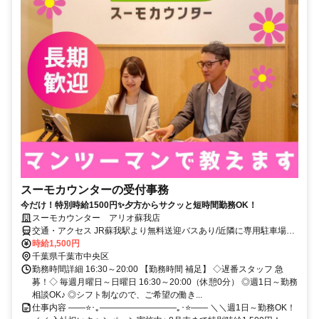
スーモカウンターの受付事務
今だけ！特別時給1500円✨夕方からサクッと短時間勤務OK！
スーモカウンター アリオ蘇我店
交通・アクセス JR蘇我駅より無料送迎バスあり/近隣に専用駐車場完
備
時給1,500円
千葉県千葉市中央区
勤務時間詳細 16:30～20:00 【勤務時間 補足】 ◇遅番スタッフ 急
募！◇ 毎週月曜日～日曜日 16:30～20:00（休憩0分） ◎週1日～勤務
相談OK♪ ◎シフト制なので、ご希望の働き...
仕事内容 ――⭐･｡―――――――――｡･⭐―― ＼＼週1日～勤務OK！