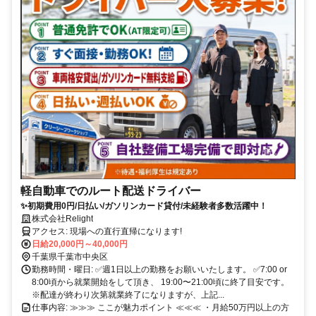
軽自動車でのルート配送ドライバー
✨初期費用0円/日払い/ガソリンカード貸付/未経験者多数活躍中！
株式会社Relight
アクセス: 現場への直行直帰になります!
日給20,000円～40,000円
千葉県千葉市中央区
勤務時間・曜日: ✅週1日以上の勤務をお願いいたします。 ✅7:00 or
8:00頃から就業開始をして頂き、 19:00〜21:00頃に終了目安です。
※配達が終わり次第就業終了になりますが、上記...
仕事内容: ≫≫≫ ここが魅力ポイント ≪≪≪ ・月給50万円以上の方