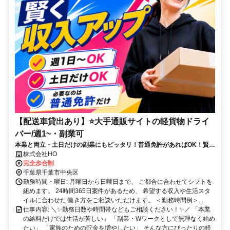
【配送車貸出あり】⭐大手通販サイトの軽貨物ドライ
バー/週1~・副業可
本業と両立・土日だけの副業にもピッタリ！普通免許があればOK！賢く
収入UPが目指せて物価高騰にも負けない！
株式会社HO
完全歩合制
千葉県千葉市中央区
勤務時間・曜日: 月曜日から日曜日まで、 ご都合に合わせてシフトを
組めます。 24時間365日案件があるため、 希望する収入や生活スタ
イルに合わせた 働き方をご相談いただけます。 ＜勤務時間例＞...
仕事内容: ＼✨勤務日数や時間帯などもご相談ください！✨／ 「本業
の給料だけでは生活が苦しい」 「副業・Wワークとして無理なく始め
たい」 「家族のための貯金を増やしたい」 そんな方にぴったりの軽