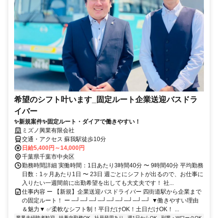
希望のシフト叶います_固定ルート企業送迎バスドラ
イバー
✨新規案件✨固定ルート・ダイアで働きやすい！
ミズノ興業有限会社
交通・アクセス 蘇我駅徒歩10分
日給5,400円～14,000円
千葉県千葉市中央区
勤務時間詳細 実働時間：1日あたり3時間40分 〜 9時間40分 平均勤務
日数：1ヶ月あたり1日 〜 23日 週ごとにシフトが出るので、お仕事に
入りたい一週間前に出勤希望を出しても大丈夫です！ 社...
仕事内容 ー 【新規】企業送迎バスドライバー 四街道駅から企業まで
の固定ルート！ ー ─┘─┘─┘─┘─┘─┘─┘─┘─┘ ▼働きやすい理由
＆魅力▼ ✅柔軟なシフト制！平日だけOK！土日だけOK！ ...
業界未経験者歓迎
扶養内勤務OK
社員登用あり
週1日からOK
副業・WワークOK