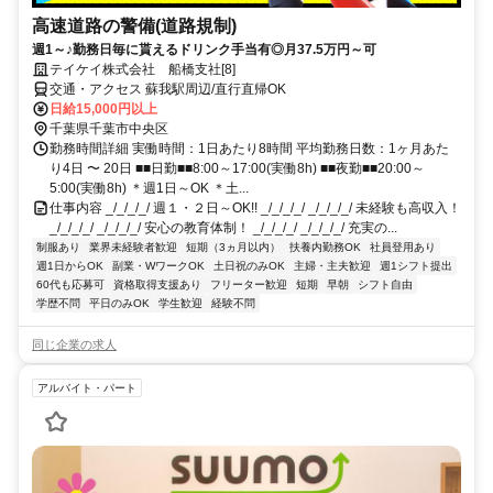
高速道路の警備(道路規制)
週1～♪勤務日毎に貰えるドリンク手当有◎月37.5万円～可
テイケイ株式会社 船橋支社[8]
交通・アクセス 蘇我駅周辺/直行直帰OK
日給15,000円以上
千葉県千葉市中央区
勤務時間詳細 実働時間：1日あたり8時間 平均勤務日数：1ヶ月あた
り4日 〜 20日 ■■日勤■■8:00～17:00(実働8h) ■■夜勤■■20:00～
5:00(実働8h) ＊週1日～OK ＊土...
仕事内容 _/_/_/_/ 週１・２日～OK!! _/_/_/_/ _/_/_/_/ 未経験も高収入！
_/_/_/_/ _/_/_/_/ 安心の教育体制！ _/_/_/_/ _/_/_/_/ 充実の...
制服あり
業界未経験者歓迎
短期（3ヵ月以内）
扶養内勤務OK
社員登用あり
週1日からOK
副業・WワークOK
土日祝のみOK
主婦・主夫歓迎
週1シフト提出
60代も応募可
資格取得支援あり
フリーター歓迎
短期
早朝
シフト自由
学歴不問
平日のみOK
学生歓迎
経験不問
同じ企業の求人
アルバイト・パート