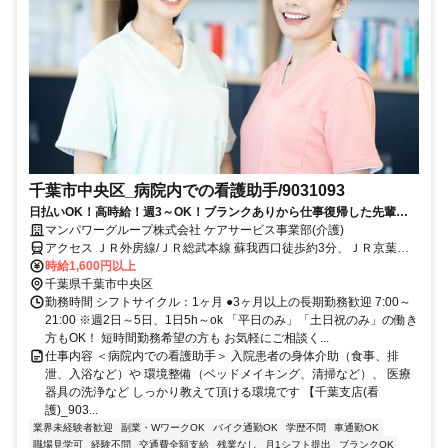
千葉市中央区_病院内での看護助手/9031093
日払いOK！高時給！週3～OK！ブランクありから仕事復帰した先輩や
ミドル世代も多数活躍中♪
マンパワーグループ株式会社 ケアサービス事業部(介護)
アクセス ＪＲ外房線/ＪＲ総武本線 蘇我西口徒歩約3分、ＪＲ京葉線
蘇我西口徒歩約3分、ＪＲ内房線 蘇我西口徒歩約3分 車・バイク通勤
時給1,600円以上
OK（派遣先による）
千葉県千葉市中央区
勤務時間 シフトサイクル：1ヶ月 ●3ヶ月以上の長期勤務歓迎 7:00～
21:00 ※週2日～5日、1日5h～ok 「平日のみ」「土日祝のみ」の働き
方もOK！ 短時間勤務希望の方も お気軽にご相談く...
仕事内容 ＜病院内での看護助手＞ 入院患者の身体介助（食事、排
泄、入浴など）や 環境整備（ベッドメイキング、清掃など）、 医療
器具の洗浄など しっかり教えて頂ける環境です 【千葉支店(看
護)_903...
業界未経験者歓迎
副業・WワークOK
バイク通勤OK
学歴不問
車通勤OK
職場見学可
経験不問
交通費全額支給
残業なし
月1シフト提出
ブランクOK