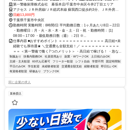
未経験歓迎★
第一警備保障株式会社 幕張本店/千葉市中央区今井2丁目エリア
アクセス ＪＲ外房線/ＪＲ総武本線 蘇我西口徒歩約3分、ＪＲ外房線/
ＪＲ総武本線 蘇我西口徒歩約3分、ＪＲ外房線/ＪＲ総武本線 蘇我西
日給13,000円
口徒歩約3分 直行直帰OK＊交通費全額支給＊
千葉県千葉市中央区
勤務時間 実働時間：8時間/日 平均勤務日数：1ヶ月あたり8日～22日
・勤務曜日：月・火・水・木・金・土・日・祝 ・勤務時間： [1]
08:00～17:00 ・最低勤務日数（週）：2日 ※...
仕事内容 ■おすすめポイント ＝＝＝＝＝＝＝＝＝＝＝＝＝ 高日給×未
経験でも厚待遇★ ＼交通費も全額支給！／ ＝＝＝＝＝＝＝＝＝＝＝
＝＝ ＜第一警備で働く7つのメリット＞ ・高日給で稼げる！ ・急な...
制服あり
扶養内勤務OK
社員登用あり
副業・WワークOK
土日祝のみOK
主婦・主夫歓迎
60代も応募可
フリーター歓迎
シフト自由
学歴不問
固定時間制
平日のみOK
学生歓迎
未経験者歓迎
交通費全額支給
経験者歓迎
即日払いOK
有資格者歓迎
研修あり
ブランクOK
同じ企業の求人
業務委託