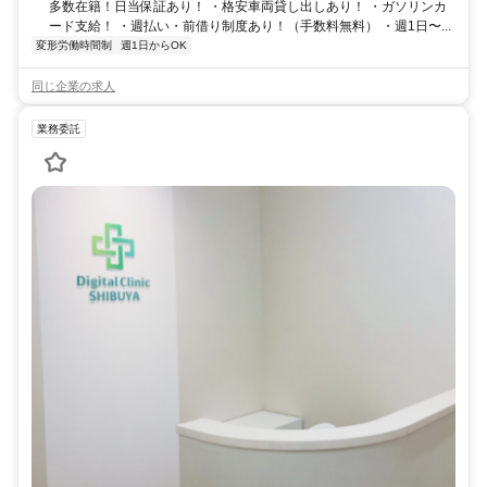
多数在籍！日当保証あり！ ・格安車両貸し出しあり！ ・ガソリンカ
ード支給！ ・週払い・前借り制度あり！（手数料無料） ・週1日〜...
変形労働時間制
週1日からOK
同じ企業の求人
業務委託