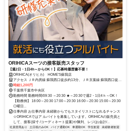
ORIHICAスーツの接客販売スタッフ
【週2日・1日4h～からOK！】応募時履歴書不要！
ORIHICA(オリヒカ) HOME'S蘇我店
アクセス ＪＲ内房線 蘇我西口徒歩約13分、ＪＲ京葉線 蘇我西口徒歩
約13分、ＪＲ外房線/ＪＲ総武本線 蘇我西口徒歩約13分 JR・京葉臨
時給1,200円
海鉄道「蘇我駅」より徒歩15分
千葉県千葉市中央区
勤務時間 勤務時間/09:30 ～20:30 ★～20:30で週2・1日4ｈ～OK！
【勤務例】 18:00～20:30 17:00～20:30 16:00～20:30 15:00～20:30
◎曜日...
仕事内容 お仕事内容 未経験からでもスタイリストになれるチャンス
☆ORIHICAではア ルバイトを募集しています。ORIHICAの販売員と
して、接客(採寸 /コーディネート提案)や陳列、レジ(お会計/...
社員登用あり
土日祝のみOK
バイク通勤OK
車通勤OK
学生歓迎
未経験者歓迎