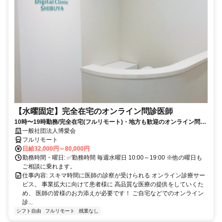
【水曜固定】完全在宅のオンライン問診医師
10時〜19時勤務/完全在宅(フルリモート)・地方も歓迎のオンライン問診
業務
一般社団法人博愛会
フルリモート
日給32,000円～80,000円
勤務時間・曜日: ✅勤務時間 毎週水曜日 10:00～19:00 ※他の曜日も
ご相談に乗れます。
仕事内容: スキマ時間に医師の診察が受けられる オンライン診療サー
ビス。 事業拡大に向けて患者様に 高品質な医療の提供をしていくた
め、 医師の皆様のお力添えが必要です！ ご自宅などでのオンライン
診...
シフト自由
フルリモート
残業なし