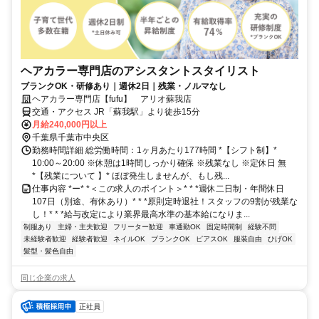
ヘアカラー専門店のアシスタントスタイリスト
ブランクOK・研修あり｜週休2日｜残業・ノルマなし
ヘアカラー専門店【fufu】 アリオ蘇我店
交通・アクセス JR「蘇我駅」より徒歩15分
月給240,000円以上
千葉県千葉市中央区
勤務時間詳細 総労働時間：1ヶ月あたり177時間 *【シフト制】*
10:00～20:00 ※休憩は1時間しっかり確保 ※残業なし ※定休日 無
*【残業について 】* ほぼ発生しませんが、もし残...
仕事内容 *ー* *＜この求人のポイント＞* * *週休二日制・年間休日
107日（別途、有休あり）* * *原則定時退社！スタッフの9割が残業な
し！* * *給与改定により業界最高水準の基本給になりま...
制服あり
主婦・主夫歓迎
フリーター歓迎
車通勤OK
固定時間制
経験不問
未経験者歓迎
経験者歓迎
ネイルOK
ブランクOK
ピアスOK
服装自由
ひげOK
髪型・髪色自由
同じ企業の求人
正社員