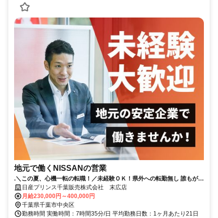
地元で働くNISSANの営業
.＼この夏、心機一転の転職！／未経験ＯＫ！県外への転勤無し 誰もが知
る安心な会社！賞与4.4か月支給！（昨年度実績）
日産プリンス千葉販売株式会社 末広店
月給230,000円～400,000円
千葉県千葉市中央区
勤務時間 実働時間：7時間35分/日 平均勤務日数：1ヶ月あたり21日