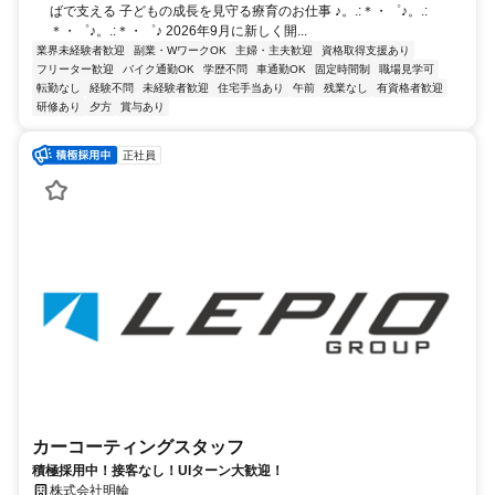
ばで支える 子どもの成長を見守る療育のお仕事 ♪。.:＊・゜♪。.:
＊・゜♪。.:＊・゜♪ 2026年9月に新しく開...
業界未経験者歓迎
副業・WワークOK
主婦・主夫歓迎
資格取得支援あり
フリーター歓迎
バイク通勤OK
学歴不問
車通勤OK
固定時間制
職場見学可
転勤なし
経験不問
未経験者歓迎
住宅手当あり
午前
残業なし
有資格者歓迎
研修あり
夕方
賞与あり
正社員
カーコーティングスタッフ
積極採用中！接客なし！UIターン大歓迎！
株式会社明輪