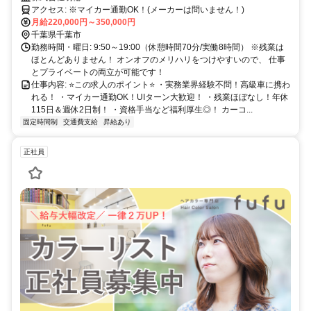
アクセス: ※マイカー通勤OK！(メーカーは問いません！)
月給220,000円～350,000円
千葉県千葉市
勤務時間・曜日: 9:50～19:00（休憩時間70分/実働8時間） ※残業は
ほとんどありません！ オンオフのメリハリをつけやすいので、 仕事
とプライベートの両立が可能です！
仕事内容: ⭐️この求人のポイント⭐️ ・実務業界経験不問！高級車に携わ
れる！ ・マイカー通勤OK！UIターン大歓迎！ ・残業ほぼなし！年休
115日＆週休2日制！ ・資格手当など福利厚生◎！ カーコ...
固定時間制
交通費支給
昇給あり
正社員