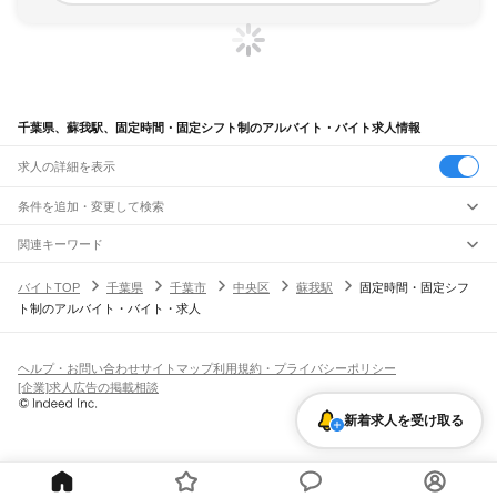
千葉県、蘇我駅、固定時間・固定シフト制のアルバイト・バイト求人情報
求人の詳細を表示
条件を追加・変更して検索
市区町村を追加・変更
関連キーワード
完全在宅ワーク 全国
シール貼り 在宅
現在地周辺
ガチャガチャ
犬カフェ
千葉県
駅を追加・変更
バイトTOP
千葉県
千葉市
中央区
蘇我駅
固定時間・固定シフ
千葉県
すべて
ト制のアルバイト・バイト・求人
千葉市
すべて
職種を追加・変更
JR武蔵野線
中央区
花見川区
稲毛区
若葉区
緑区
美浜区
南流山駅
新松戸駅
新八柱駅
東松戸駅
市川大野駅
船橋法典駅
西船橋駅
飲食・フードサービス
銚子市
市川市
船橋市
館山市
木更津市
松戸市
野田市
茂原市
成田市
佐倉市
東金市
特徴を追加・変更
飲食・フードサービス
すべて
ヘルプ・お問い合わせ
サイトマップ
利用規約・プライバシーポリシー
JR中央・総武線
旭市
習志野市
柏市
勝浦市
市原市
流山市
八千代市
我孫子市
鴨川市
鎌ケ谷市
ホールスタッフ
キッチンスタッフ
皿洗い・洗い場
精肉・鮮魚加工
給食調理
人気
[企業]求人広告の掲載相談
市川駅
本八幡駅
下総中山駅
西船橋駅
船橋駅
東船橋駅
津田沼駅
幕張本郷駅
幕張駅
君津市
富津市
浦安市
四街道市
袖ケ浦市
八街市
印西市
白井市
富里市
南房総市
雇用形態を追加・変更
パン屋（ベーカリー）
フードカウンター販売員
バー（BAR）・バーテンダー
日払いOK
高校生歓迎
学生歓迎
深夜の仕事
髪型・髪色自由
ひげOK
ネイルOK
新検見川駅
稲毛駅
西千葉駅
千葉駅
匝瑳市
香取市
山武市
いすみ市
大網白里市
印旛郡
香取郡
山武郡
長生郡
夷隅郡
新着求人を受け取る
飲食店補助（開店・閉店準備）
飲食店（店長・マネージャー）
ピアスOK
アルバイト・パート
履歴書不要
オープニングスタッフ
留学生・外国人活躍中
安房郡
都道府県を変更
営業・販売
JR総武本線
勤務期間
正社員
市川駅
船橋駅
津田沼駅
稲毛駅
千葉駅
東千葉駅
都賀駅
四街道駅
物井駅
佐倉駅
営業・販売
すべて
短期
契約社員
単発・1日OK
長期
期間限定（春夏冬休み等）
南酒々井駅
榎戸駅
八街駅
日向駅
成東駅
松尾駅
横芝駅
飯倉駅
八日市場駅
干潟駅
旭駅
営業
テレフォンアポインター（テレアポ）
ルートセールス
コンビニ
シフト
派遣社員
飯岡駅
倉橋駅
猿田駅
松岸駅
銚子駅
フードカウンター販売員
アパレル
家電量販店・携帯販売（携帯ショップ）