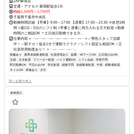
ZAP蘇我店
交通・アクセス 蘇我駅徒歩1分
時給1,300円～1,750円
千葉県千葉市中央区
勤務時間詳細 【早番】9:00～17:00 【遅番】17:00～23:30 ※休憩1時
間 ⭐週2日～5日のシフト制 ⭐早番と遅番に両方入れる方大歓迎 ⭐勤務
時間のご相談OK ＊土日祝日勤務できる方...
仕事内容 ⭐･･―･･―･･―･･―･･―･･―･･―･･⭐ ✅男性スタッフ活躍
中！ ✅駅チカ！徒歩1分で通勤ラクラク ✅シフト固定も相談OK ✅正
社員登用制度あり！ ⭐･･―･･―･･―･･...
制服あり
業界未経験者歓迎
社員登用あり
副業・WワークOK
土日祝のみOK
主婦・主夫歓迎
フリーター歓迎
バイク通勤OK
シフト自由
学歴不問
即日勤務OK
平日のみOK
学生歓迎
経験不問
未経験者歓迎
午前
経験者歓迎
ネイルOK
研修あり
夕方
同じ企業の求人
業務委託