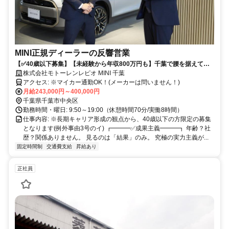
MINI正規ディーラーの反響営業
【✅40歳以下募集】【未経験から年収800万円も】千葉で腰を据えて働
く/年間休日115日/転勤なし/飛び込みなし
株式会社モトーレンレピオ MINI 千葉
アクセス: ※マイカー通勤OK！(メーカーは問いません！)
月給243,000円～400,000円
千葉県千葉市中央区
勤務時間・曜日: 9:50～19:00（休憩時間70分/実働8時間）
仕事内容: ※長期キャリア形成の観点から、40歳以下の方限定の募集
となります(例外事由3号のイ) ┏━━━✅成果主義━━━┓ 年齢？社
歴？関係ありません。 見るのは「結果」のみ。 究極の実力主義が...
固定時間制
交通費支給
昇給あり
正社員