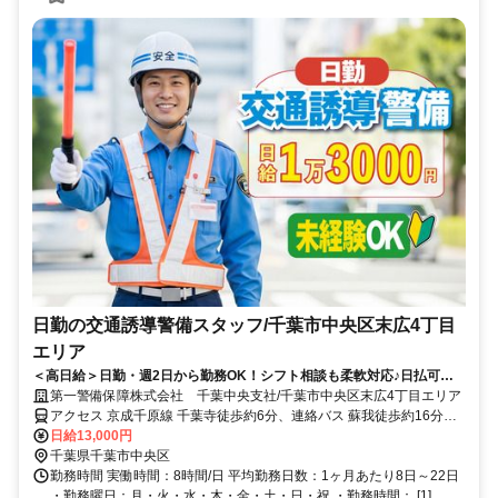
日勤の交通誘導警備スタッフ/千葉市中央区末広4丁目
エリア
＜高日給＞日勤・週2日から勤務OK！シフト相談も柔軟対応♪日払可◎
未経験歓迎★
第一警備保障株式会社 千葉中央支社/千葉市中央区末広4丁目エリア
アクセス 京成千原線 千葉寺徒歩約6分、連絡バス 蘇我徒歩約16分、
連絡バス 蘇我徒歩約16分 直行直帰OK＊交通費全額支給＊
日給13,000円
千葉県千葉市中央区
勤務時間 実働時間：8時間/日 平均勤務日数：1ヶ月あたり8日～22日
・勤務曜日：月・火・水・木・金・土・日・祝 ・勤務時間： [1]