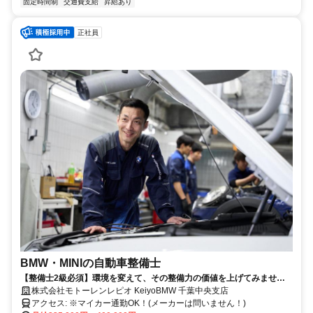
固定時間制
交通費支給
昇給あり
正社員
BMW・MINIの自動車整備士
【整備士2級必須】環境を変えて、その整備力の価値を上げてみません
か？／年間休日115日／研修充実／賞与年2回
株式会社モトーレンレピオ KeiyoBMW 千葉中央支店
アクセス: ※マイカー通勤OK！(メーカーは問いません！)