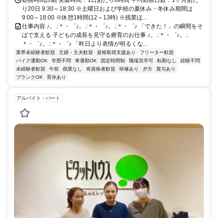
勤務時間詳細 実働時間：1日あたり8時間 平均勤務日数：1ヶ月あた
り20日 9:30～18:30 ※土曜日および学校の夏休み・冬休み期間は
9:00～18:00 ※休憩1時間(12～13時) ※残業ほ...
仕事内容 ♪。.:＊・゜♪。.:＊・゜♪。.:＊・゜♪ 「できた！」の瞬間をそ
ばで支える 子どもの成長を見守る療育のお仕事 ♪。.:＊・゜♪。.:
＊・゜♪。.:＊・゜♪ 「昨日より表情が明るくな...
業界未経験者歓迎
主婦・主夫歓迎
資格取得支援あり
フリーター歓迎
バイク通勤OK
学歴不問
車通勤OK
固定時間制
職場見学可
転勤なし
経験不問
未経験者歓迎
午前
残業なし
有資格者歓迎
研修あり
夕方
賞与あり
ブランクOK
育休あり
アルバイト・パート