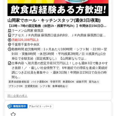
山岡家でホール・キッチンスタッフ(週休3日/夜勤)
【22時～7時の固定勤務（休憩1h・残業平均2h）】年間休日156日◎初
月から月収32万円！
ラーメン山岡家 蘇我店
アクセス ＪＲ内房線 蘇我西口徒歩約8分、ＪＲ内房線 蘇我西口徒歩
約8分、ＪＲ内房線 蘇我西口徒歩約8分
月給320,108円以上
千葉県千葉市中央区
勤務時間 総労働時間：1ヶ月あたり160時間 ・シフト制 ・22:00～翌
9:00 ・実働8時間 ・休憩1時間 ・平均残業2時間／日 ※残業代は1分
単位で全額支給（固定残業なし） 【山岡家ならでは...
仕事内容 ＼初月度の想定月収32万円以上！しかも週休3日で働きやす
さ抜群！／ ・厳しい社会情勢下で、6年連続での増収を達成☆業績好
調につき正社員を募集中☆ ・週休3日制！年間休日156日で自分の時
間も...
業界未経験者歓迎
バイク通勤OK
学歴不問
車通勤OK
経験不問
賞与あり
ブランクOK
交通費支給
シフト制
食事補助あり
同じ企業の求人
アルバイト・パート