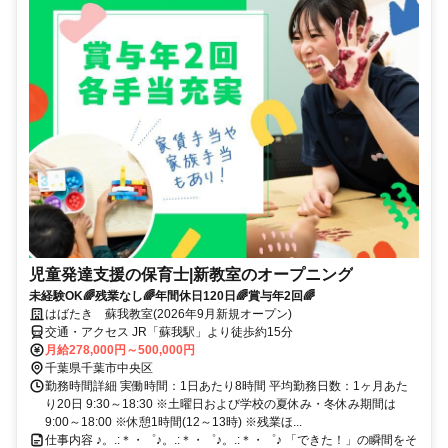
児童発達支援の保育士|新教室のオープニング
未経験OK🌈残業なし🌈年間休日120日🌈賞与年2回🌈
はばたき 蘇我教室(2026年9月新規オープン)
交通・アクセス JR「蘇我駅」より徒歩約15分
月給278,000円～500,000円
千葉県千葉市中央区
勤務時間詳細 実働時間：1日あたり8時間 平均勤務日数：1ヶ月あた
り20日 9:30～18:30 ※土曜日および学校の夏休み・冬休み期間は
9:00～18:00 ※休憩1時間(12～13時) ※残業ほ...
仕事内容 ♪。.:＊・゜♪。.:＊・゜♪。.:＊・゜♪ 「できた！」の瞬間をそ