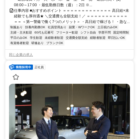
08:00～17:00 ・最低勤務日数（週）：2日 ※...
仕事内容 ■おすすめポイント ＝＝＝＝＝＝＝＝＝＝＝＝＝ 高日給×未
経験でも厚待遇★ ＼交通費も全額支給！／ ＝＝＝＝＝＝＝＝＝＝＝
＝＝ ＜第一警備で働く7つのメリット＞ ・高日給で稼げる！ ・急な...
制服あり
扶養内勤務OK
社員登用あり
副業・WワークOK
土日祝のみOK
主婦・主夫歓迎
60代も応募可
フリーター歓迎
シフト自由
学歴不問
固定時間制
平日のみOK
学生歓迎
未経験者歓迎
交通費全額支給
経験者歓迎
即日払いOK
有資格者歓迎
研修あり
ブランクOK
同じ企業の求人
正社員