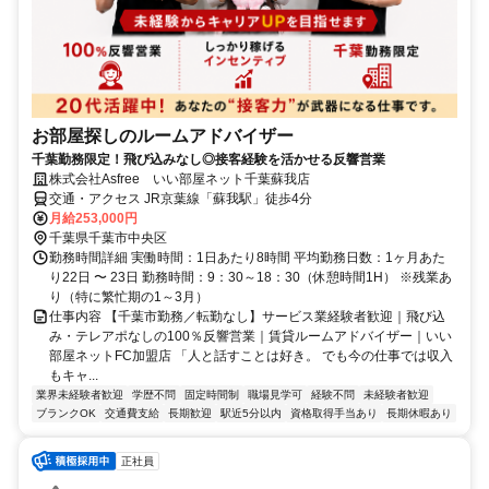
お部屋探しのルームアドバイザー
千葉勤務限定！飛び込みなし◎接客経験を活かせる反響営業
株式会社Asfree いい部屋ネット千葉蘇我店
交通・アクセス JR京葉線「蘇我駅」徒歩4分
月給253,000円
千葉県千葉市中央区
勤務時間詳細 実働時間：1日あたり8時間 平均勤務日数：1ヶ月あた
り22日 〜 23日 勤務時間：9：30～18：30（休憩時間1H） ※残業あ
り（特に繁忙期の1～3月）
仕事内容 【千葉市勤務／転勤なし】サービス業経験者歓迎｜飛び込
み・テレアポなしの100％反響営業｜賃貸ルームアドバイザー｜いい
部屋ネットFC加盟店 「人と話すことは好き。 でも今の仕事では収入
もキャ...
業界未経験者歓迎
学歴不問
固定時間制
職場見学可
経験不問
未経験者歓迎
ブランクOK
交通費支給
長期歓迎
駅近5分以内
資格取得手当あり
長期休暇あり
正社員