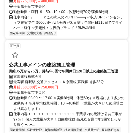
月給225,000円～400,000円
千葉県千葉市中央区
勤務時間・曜日: 9：50～19：00（休憩時間70分/実働8時間）
仕事内容: ┏━━━✩この求人のPOINT✩━━━┓ ✅収入UP：インセンテ
ィブ充実で年収600万円も現実的 ✅休日増：年間休日115日でプライ
ベート確保 ✅安定性：世界的ブランド「BMW/MINI...
固定時間制
交通費支給
昇給あり
正社員
公共工事メインの建築施工管理
月給35万から75万、賞与年3回で年間休日120日以上の建築施工管理
東海建設株式会社
最寄駅 蘇我駅 交通アクセス ＪＲ京葉線 蘇我駅 徒歩22分
月給350,000円～750,000円
千葉県千葉市中央区
勤務時間 08:00 〜 17:00 ※実働8時間、休憩60分 ※現場により多少の
変動あり ※月平均残業時間：10〜40時間 （裁量が大きいため現場に
より異なります）
仕事内容 +:-:+:-:+:+:-:+:-:+:+:-:+:-:+:+:-:+ 千葉県内の元請け公共工事が
97％！ 個人の裁量が大きく自由度抜群 高月給＆賞与年3回でしっか
り稼ぐ +:-:+...
固定時間制
経験者歓迎
有資格者歓迎
社会保険完備
交通費支給
長期休暇あり