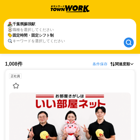
千葉県
千葉県
蘇我駅
蘇我駅
職種を選択してください
固定時間・固定シフト制
固定時間・固定シフト制
キーワードを選択してください
1,008件
条件保存
関連度順
正社員