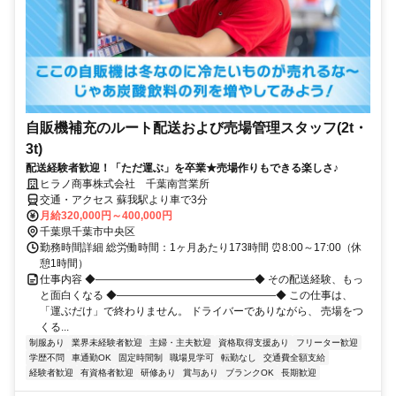
自販機補充のルート配送および売場管理スタッフ(2t・
3t)
配送経験者歓迎！「ただ運ぶ」を卒業★売場作りもできる楽しさ♪
ヒラノ商事株式会社 千葉南営業所
交通・アクセス 蘇我駅より車で3分
月給320,000円～400,000円
千葉県千葉市中央区
勤務時間詳細 総労働時間：1ヶ月あたり173時間 ⏰8:00～17:00（休
憩1時間）
仕事内容 ◆―――――――――――――――◆ その配送経験、もっ
と面白くなる ◆―――――――――――――――◆ この仕事は、
「運ぶだけ」で終わりません。 ドライバーでありながら、 売場をつ
くる...
制服あり
業界未経験者歓迎
主婦・主夫歓迎
資格取得支援あり
フリーター歓迎
学歴不問
車通勤OK
固定時間制
職場見学可
転勤なし
交通費全額支給
経験者歓迎
有資格者歓迎
研修あり
賞与あり
ブランクOK
長期歓迎