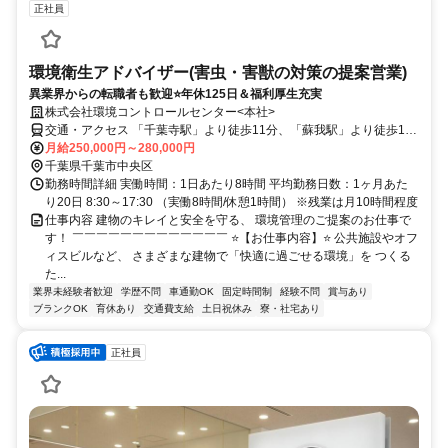
正社員
環境衛生アドバイザー(害虫・害獣の対策の提案営業)
異業界からの転職者も歓迎⭐年休125日＆福利厚生充実
株式会社環境コントロールセンター<本社>
交通・アクセス 「千葉寺駅」より徒歩11分、「蘇我駅」より徒歩12
分
月給250,000円～280,000円
千葉県千葉市中央区
勤務時間詳細 実働時間：1日あたり8時間 平均勤務日数：1ヶ月あた
り20日 8:30～17:30 （実働8時間/休憩1時間） ※残業は月10時間程度
仕事内容 建物のキレイと安全を守る、 環境管理のご提案のお仕事で
す！ ￣￣￣￣￣￣￣￣￣￣￣￣￣ ⭐【お仕事内容】⭐ 公共施設やオフ
ィスビルなど、 さまざまな建物で「快適に過ごせる環境」を つくる
た...
業界未経験者歓迎
学歴不問
車通勤OK
固定時間制
経験不問
賞与あり
ブランクOK
育休あり
交通費支給
土日祝休み
寮・社宅あり
正社員