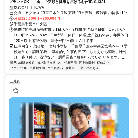
ブランクOK！「食」で笑顔と健康を届けるお仕事♪/11381
株式会社 HITOWA
交通・アクセス JR東日本外房線 蘇我 JR京葉線「蘇我駅」/徒歩11分
月給220,000円～260,000円
千葉県千葉市中央区
勤務時間詳細 実働時間：1日あたり8時間 平均勤務日数：1ヶ月あた
り20日 6:45～15:45 1日8時間 ・休日・休暇 土日祝お休み、年間休日
120日以上 有給休暇：法令+年7日(例：入社半年...
仕事内容 ＜勤務地＞ 宮崎小学校：千葉県千葉市中央区宮崎2-3-13 学
校給食での調理業務 ・基本的な仕事内容 下ごしらえから調理、味付
け、盛り付け、洗浄など、調理業務全般を行っていただきます。 ...
業界未経験者歓迎
資格取得支援あり
学歴不問
固定時間制
研修あり
ブランクOK
交通費支給
土日祝休み
服装自由
寮・社宅あり
正社員