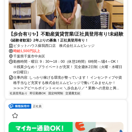
【歩合有り✨】不動産賃貸営業/正社員登用有り!未経験
《経験者歓迎》2年ぶりの募集！正社員登用有り！
ピタットハウス蘇我西口店 株式会社エムビレッジ
時給1,500円以上
千葉県千葉市中央区
勤務時間・曜日: 9：30〜18：00（休憩1時間）6時間～/週4～OK！
※残業少なめ！プライベートが充実！ 完全週休2日制（火曜・水曜日
or日曜日）
仕事内容: しっかり稼げる環境が整っています！ インセンティブや資
格手当など充実する株式会社エムビレッジで働いてみませんか！
≫≫≫アピールポイント≪≪≪ ＼歩合あり／ * 業務への意欲と興...
社員登用あり
即日勤務OK
固定時間制
交通費支給
正社員