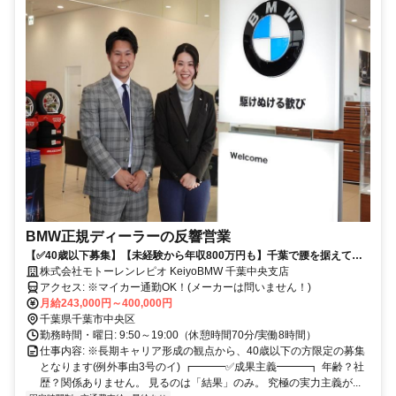
BMW正規ディーラーの反響営業
【✅40歳以下募集】【未経験から年収800万円も】千葉で腰を据えて働
く/年間休日115日/転勤なし/飛び込みなし
株式会社モトーレンレピオ KeiyoBMW 千葉中央支店
アクセス: ※マイカー通勤OK！(メーカーは問いません！)
月給243,000円～400,000円
千葉県千葉市中央区
勤務時間・曜日: 9:50～19:00（休憩時間70分/実働8時間）
仕事内容: ※長期キャリア形成の観点から、40歳以下の方限定の募集
となります(例外事由3号のイ) ┏━━━✅成果主義━━━┓ 年齢？社
歴？関係ありません。 見るのは「結果」のみ。 究極の実力主義が...