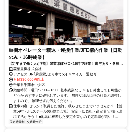
重機オペレーター積込・運搬作業/JFE構内作業【日勤
のみ・16時終業】
【定年まで働く人が7割】残業ほぼゼロ×16時で終業！賞与あり・各種手
当も充実！「無理はさせない」が、うちのスタンス！居心地抜群の職場
菱葉重機株式会社
で腰を据えて働ける！
アクセス: JR｢蘇我駅｣より車で5分 ※マイカー通勤可
月給330,000円以上
千葉県千葉市中央区
勤務時間・曜日: 7:00～16:00 基本残業なし ※もし発生しても可能か
どうか 必ず本人に確認しています。 無理な場合は他の社員と調整し
ますので、 無理せずお伝えください。
仕事内容: せっかく取得した免許、眠らせたままでいませんか？ 【創
業59年×JFEスチール(株)協力会社】 安定・低負担・高定着”が揃う環
境で活かそう！ ■地元に根差した安定企業なので定着率が高い！...
固定時間制
交通費支給