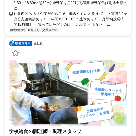
9:30～18:30(休憩85分) ※残業は月12時間程度 ※残業代は別途全額支
給
仕事内容 ＼大手企業だからこそ、働きやすい／ 例えば… ・賞与4.4ヶ
月分支給実績あり！ ・年間休日119日＊連休あり！ ・月平均残業時
間12時間！ ＼ 買っていただくのは 「クルマ ＜ あなた」 ...
固定時間制
賞与あり
交通費支給
正社員
学校給食の調理師・調理スタッフ