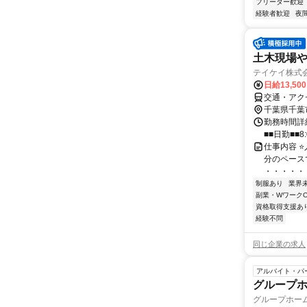
フリーター歓迎
経験者歓迎
夜
土木現場
テイケイ株式会
日給13,50
交通・アク
千葉県千葉
勤務時間詳細
■■日勤■■8:
仕事内容 ⭐
分のペース
・・・・・・
制服あり
業界
副業・WワークO
資格取得支援あ
経験不問
同じ企業の求人
アルバイト・パ
グループ
グループホー