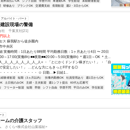
給料前払いOK
シフト自由
学歴不問
車通勤OK
学生歓迎
未経験者歓迎
間
研修あり
ブランクOK
交通費支給
長期歓迎
週2・3日からOK
アルバイト・パート
や建設現場の警備
社 千葉支社[21]
0円以上
セス 蘇我駅から徒歩圏内
市中央区
 実働時間：1日あたり8時間 平均勤務日数：1ヶ月あたり4日 〜 20日
00～17:00(実働8h) ■■夜勤■■20:00～5:00(実働8h) ＊週1日～OK ＊土...
人_人_人_人_人_人_人_人⭐ ・「とにかくドンドン稼ぎたい！」 ・「自
で安定したい！」 …どんな方にもきっとFITする◎
・・・・・・・・・・ ☆ 日勤…▶日給1...
未経験者歓迎
短期（3ヵ月以内）
扶養内勤務OK
社員登用あり
週1日からOK
K
土日祝のみOK
主婦・主夫歓迎
週1シフト提出
60代も応募可
り
フリーター歓迎
短期
早朝
シフト自由
学歴不問
平日のみOK
学生歓迎
ート
ホームの介護スタッフ
ム さくら<株式会社山葉福祉>