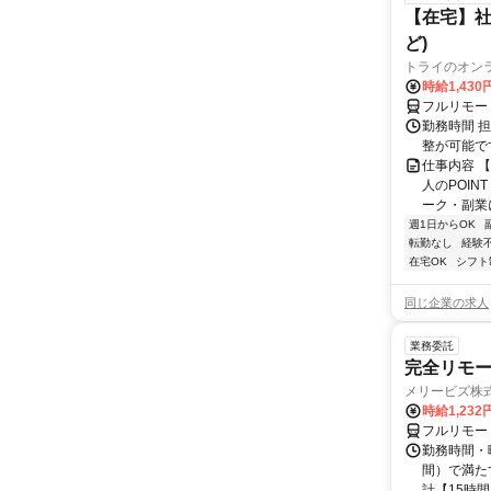
【在宅】社
ど)
トライのオン
時給1,430
フルリモー
勤務時間 
整が可能で
仕事内容 
人のPOIN
ーク・副業に
週1日からOK
転勤なし
経験
在宅OK
シフト
同じ企業の求人
業務委託
完全リモー
メリービズ株
時給1,23
フルリモー
勤務時間・曜
間）で満たす
計【15時間】