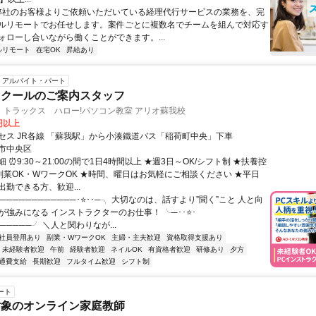
 弊社のお客様よりご依頼いただいている経理代行サービスの業務を、完
ルリモートでお任せします。案件ごとに複数名でチームを組んで対応す
ォローし合いながら働くことができます。...
ルリモート
在宅OK
昇給あり
アルバイト・パート
スクールのご案内スタッフ
・トラックス ハロー!パソコン教室 アリオ蘇我校
0円以上
セス JR各線 「蘇我駅」から小湊鐵道バス「稲荷町中央」下車
市中央区
 ⏰9:30～21:00の間で1日4時間以上 ★週3日～OK/シフト制 ★扶養控
★副業OK・WワークOK ★時間、曜日はお気軽にご相談ください ★平日
勤できる方、歓迎...
────────────･⭐･･─╮ 大切なのは、話すより”聞く”こと 人と向
が強みになる インストラクターのお仕事！ ╰─･･⭐･
──────╯ ＼人と関わりなが...
社員登用あり
副業・WワークOK
主婦・主夫歓迎
資格取得支援あり
未経験者歓迎
午前
経験者歓迎
ネイルOK
有資格者歓迎
研修あり
夕方
通費支給
長期歓迎
フルタイム歓迎
シフト制
ート
対象のオンライン家庭教師