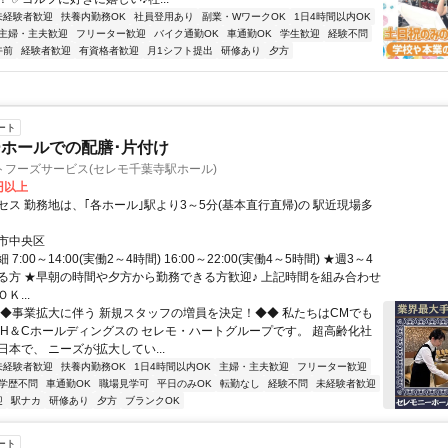
未経験者歓迎
扶養内勤務OK
社員登用あり
副業・WワークOK
1日4時間以内OK
主婦・主夫歓迎
フリーター歓迎
バイク通勤OK
車通勤OK
学生歓迎
経験不問
午前
経験者歓迎
有資格者歓迎
月1シフト提出
研修あり
夕方
ート
ホールでの配膳･片付け
トフーズサービス(セレモ千葉寺駅ホール)
0円以上
セス 勤務地は、｢各ホール｣駅より3～5分(基本直行直帰)の 駅近現場多
市中央区
7:00～14:00(実働2～4時間) 16:00～22:00(実働4～5時間) ★週3～4
る方 ★早朝の時間や夕方から勤務できる方歓迎♪ 上記時間を組み合わせ
Ｋ...
◆◆事業拡大に伴う 新規スタッフの増員を決定！◆◆ 私たちはCMでも
 H＆Cホールディングスの セレモ・ハートグループです。 超高齢化社
本で、 ニーズが拡大してい...
未経験者歓迎
扶養内勤務OK
1日4時間以内OK
主婦・主夫歓迎
フリーター歓迎
学歴不問
車通勤OK
職場見学可
平日のみOK
転勤なし
経験不問
未経験者歓迎
迎
駅ナカ
研修あり
夕方
ブランクOK
ート