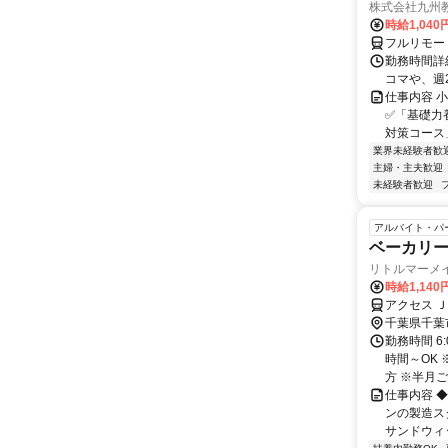
株式会社九州
時給1,040
フルリモー
勤務時間詳細
コマや、週
仕事内容 
✅「基礎力
対策コース
業界未経験者歓
主婦・主夫歓迎
未経験者歓迎
アルバイト・パ
ベーカリー
リトルマーメイ
時給1,140
アクセス 
千葉県千葉
勤務時間 6:
時間～OK
方 ※半月ごと
仕事内容 ◆
ンの製造ス
サンドウィッ