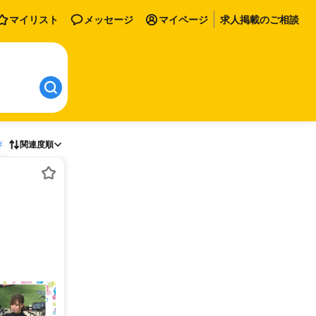
マイリスト
メッセージ
マイページ
求人掲載のご相談
存
関連度順