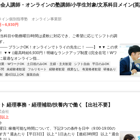
会人講師・オンラインの塾講師/小学生対象/文系科目メイン(
ライン個別指導塾 オンライン事業部
円～6,930円
ト
担当科目や勤務曜日/時間は柔軟に対応でき、ご希望に応じてシフトの調
す。
【―― ブランクOK！オンラインでトライの先生に！ ――】 ▼▼ この求
T！ ▼▼ □最高時給6,930円！明確なランクアップ制度 □完全在宅！Wワ
最適なオンライン指...
副業・WワークOK
土日祝のみOK
主婦・主夫歓迎
シフト自由
平日のみOK
不問
未経験者歓迎
フルリモート
経験者歓迎
残業なし
有資格者歓迎
研修あり
制
週4日以上OK
服装自由
ト 経理事務・経理補助/扶養内で働く【出社不要】
式会社
2円以上
ト
日: 稼働可能な時間について、下記3つの条件を日中（9:00-19:00の
方 * 週あたり【平日3日】 以上 * 1日あたり【連続3時間】 以上 * 週合
以上...