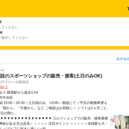
駅
してください
K
を選択してください
条件保
ート
設のスポーツショップの販売・接客(土日のみOK)
EXTグローボ蘇我店
0円以上
セス 蘇我駅から徒歩13分
市中央区
 10:00～20:30 ✅土日祝のみ、1日4h～相談にて ✅平日の勤務希望も
✅「朝から」「午後から」など ご相談はお気軽に！ シフトは1ヵ月ごと。
日の間に...
▼▼▼▼▼▼▼▼▼▼▼▼▼▼▼▼ ゴルフショップでの販売・接客業務
興味がある方は必見✨ ＜＜＜＜ 注目ポイント ＞＞＞＞ ✅未経験も大・
 ✅ゴルフに好きに嬉しい♪社...