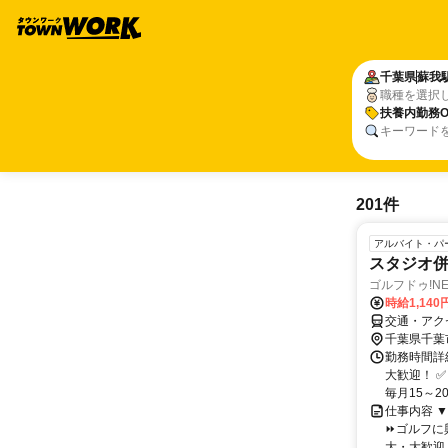
千葉県
蘇我
職種を選択
扶養内勤務O
キーワード
201件
アルバイト・パ
スタジオ併
ゴルフドゥ!N
時給1,14
交通・アク
千葉県千葉
勤務時間詳細
大歓迎！ 
毎月15～20
仕事内容 
⏩ゴルフに
大・大歓迎！