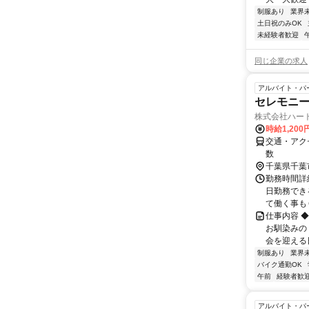
制服あり
業界
土日祝のみOK
未経験者歓迎
同じ企業の求人
アルバイト・パ
セレモニー
株式会社ハー
時給1,20
交通・アク
数
千葉県千葉
勤務時間詳細 
日勤務でき
て働く事もＯ
仕事内容 
お馴染みの
会を迎える日
制服あり
業界
バイク通勤OK
午前
経験者歓
アルバイト・パ