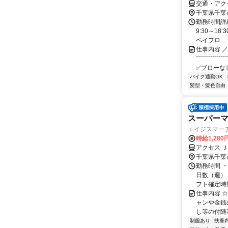
交通・アク
千葉県千葉
勤務時間詳
9:30～18
ベイフロ...
仕事内容 
⁻⁻⁻⁻⁻⁻⁻
✅ブローなし 
バイク通勤OK
髪型・髪色自由
スーパーマ
エイジスマーチ
時給1,280
アクセス Ｊ
千葉県千葉
勤務時間 ・
日数（週）
フト確定時期
仕事内容 
ャンや金銭
し等の付随
制服あり
扶養