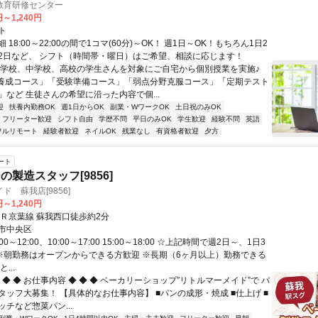
教育研修センター
円～1,240円
ト
 18:00～22:00の間で1コマ(60分)～OK！ 週1日～OK！もちろん1日2
2日など、 シフト（時間帯・曜日）はご希望、相談に応じます！
小学校、中学校、高校の学生さんを対象にご自宅から個別授業を実施♪
養成コース」「受験準備コース」「弱点分野克服コース」「定期テスト
」など 生徒さんの希望に沿った内容で個...
迎
扶養内勤務OK
週1日からOK
副業・WワークOK
土日祝のみOK
フリーター歓迎
シフト自由
学歴不問
平日のみOK
学生歓迎
経験不問
英語
フルリモート
経験者歓迎
ネイルOK
残業なし
有資格者歓迎
夕方
ート
の製造スタッフ[9856]
ド 蘇我店[9856]
円～1,240円
ＪＲ京葉線 蘇我西口徒歩約2分
市中央区
00～12:00、10:00～17:00 15:00～18:00 ☆上記時間で週2日～、1日3
 ※朝勤務はオープンからできる方歓迎 ※長期（6ヶ月以上）勤務できる
...
 ◆ ◆ お仕事内容 ◆ ◆ ◆ ベーカリーショップ”リトルマーメイド”で パ
タッフ大募集！ 【具体的なお仕事内容】 ■パンの成形・焼成 ■仕上げ ■
チなど惣菜パン...