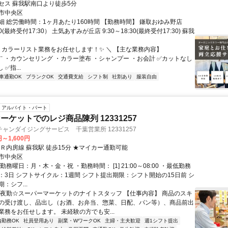
セス 蘇我駅南口より徒歩5分
市中央区
細 総労働時間：1ヶ月あたり160時間 【勤務時間】 鎌取おゆみ野店
:30(最終受付17:30） 土気あすみが丘店 9:30～18:30(最終受付17:30) 蘇我
／ カラーリスト業務をお任せします！✨ ＼ 【主な業務内容】
⁻⁻⁻⁻⁻⁻⁻⁻⁻⁻ ・カウンセリング ・カラー塗布 ・シャンプー ・お会計 ✅カットなし
✅指...
車通勤OK
ブランクOK
交通費支給
シフト制
社割あり
服装自由
アルバイト・パート
ーケットでのレジ商品陳列 12331257
ャンダイジングサービス 千葉営業所 12331257
円～1,600円
Ｒ内房線 蘇我駅 徒歩15分 ★マイカー通勤可能
市中央区
勤務曜日：月・木・金・祝 ・勤務時間： [1] 21:00～08:00 ・最低勤務
：3日 シフトサイクル：1週間 シフト提出期限：シフト開始の15日前 シ
：シフ...
☆夜勤☆スーパーマーケットのナイトスタッフ 【仕事内容】 商品のスキ
の受け渡し、品出し（お酒、お弁当、惣菜、日配、パン等）、商品前出
業務をお任せします。 未経験の方でも安...
内勤務OK
社員登用あり
副業・WワークOK
主婦・主夫歓迎
週1シフト提出