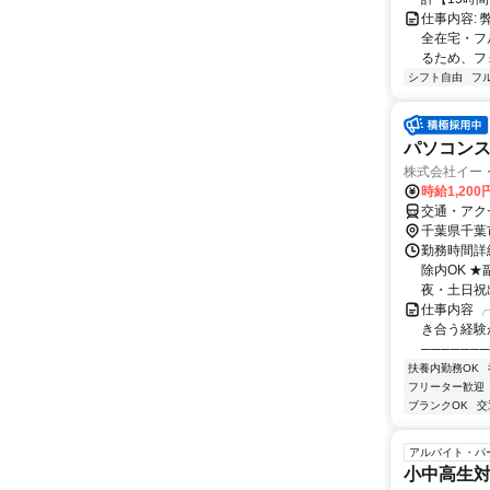
仕事内容:
全在宅・フ
るため、フ
シフト自由
フ
パソコン
株式会社イー
時給1,20
交通・アク
千葉県千葉
勤務時間詳細
除内OK 
夜・土日祝出
仕事内容 ╭
き合う経験
──────
扶養内勤務OK
フリーター歓迎
ブランクOK
交
アルバイト・パ
小中高生