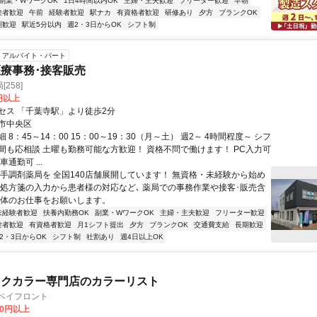
副業・WワークOK
1日4時間以内OK
主婦・主夫歓迎
フリーター歓迎
早朝
験者歓迎
午前
経験者歓迎
駅ナカ
有資格者歓迎
研修あり
夕方
ブランクOK
期歓迎
駅近5分以内
週2・3日からOK
シフト制
アルバイト・パート
療事務･接客販売
258]
0円以上
セス 「千葉寺駅」より徒歩2分
市中央区
 8：45～14：00 15：00～19：30（月～土） 週2～ 4時間程度～ シフ
間も応相談 土曜も勤務可能な方歓迎！ 資格不問で働けます！ PC入力可
通勤可 ...
大手調剤薬局を 全国140店舗展開しています！ 無資格・未経験から始め
 処方箋の入力から患者様の対応など､ 薬局での事務作業や接客･販売含
全体のお仕事をお願いします。
未経験者歓迎
扶養内勤務OK
副業・WワークOK
主婦・主夫歓迎
フリーター歓迎
験者歓迎
有資格者歓迎
月1シフト提出
夕方
ブランクOK
交通費支給
長期歓迎
2・3日からOK
シフト制
社割あり
週4日以上OK
ックカラー専門店のカラーリスト
蘇我ベイフロント
00円以上