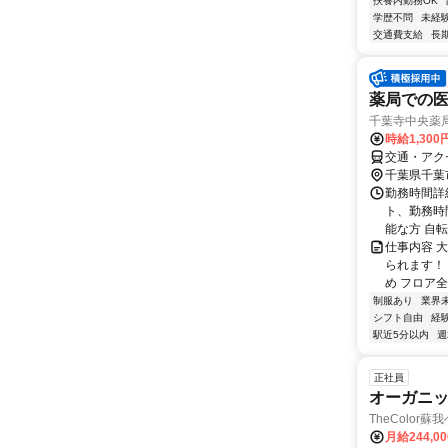
扶養内勤務OK
学歴不問
未経
交通費支給
長
薬局での医
千葉寺中央薬局[
時給1,30
交通・アク
千葉県千葉
勤務時間詳細
ト、勤務時
能な方 自転車
仕事内容 
られます！
め フロア
制服あり
業界
シフト自由
経
駅近5分以内
週
正社員
オーガニ
TheColor
月給244,0