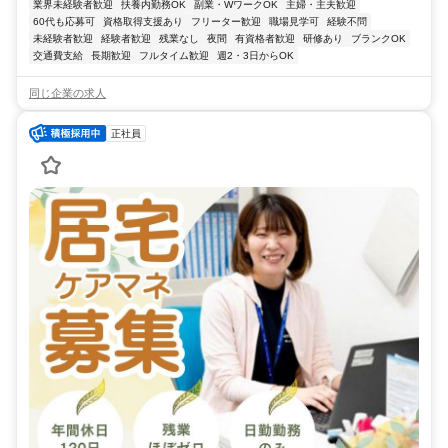
業界未経験者歓迎
扶養内勤務OK
副業・WワークOK
主婦・主夫歓迎
60代も応募可
資格取得支援あり
フリーター歓迎
職場見学可
経験不問
未経験者歓迎
経験者歓迎
残業なし
夜間
有資格者歓迎
研修あり
ブランクOK
交通費支給
長期歓迎
フルタイム歓迎
週2・3日からOK
同じ企業の求人
正社員