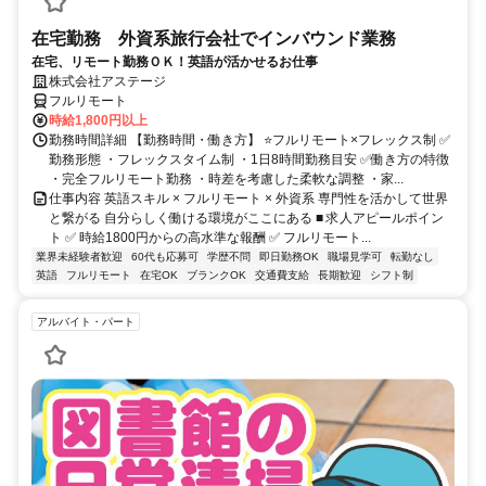
在宅勤務 外資系旅行会社でインバウンド業務
在宅、リモート勤務ＯＫ！英語が活かせるお仕事
株式会社アステージ
フルリモート
時給1,800円以上
勤務時間詳細 【勤務時間・働き方】 ⭐フルリモート×フレックス制 ✅
勤務形態 ・フレックスタイム制 ・1日8時間勤務目安 ✅働き方の特徴
・完全フルリモート勤務 ・時差を考慮した柔軟な調整 ・家...
仕事内容 英語スキル × フルリモート × 外資系 専門性を活かして世界
と繋がる 自分らしく働ける環境がここにある ■ 求人アピールポイン
ト ✅ 時給1800円からの高水準な報酬 ✅ フルリモート...
業界未経験者歓迎
60代も応募可
学歴不問
即日勤務OK
職場見学可
転勤なし
英語
フルリモート
在宅OK
ブランクOK
交通費支給
長期歓迎
シフト制
アルバイト・パート