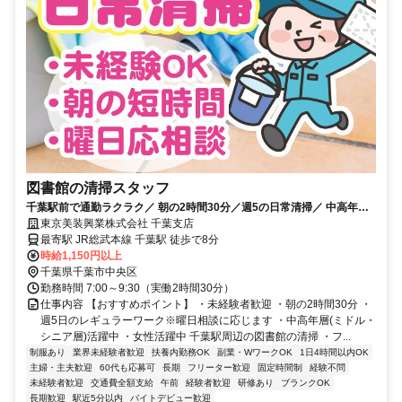
図書館の清掃スタッフ
千葉駅前で通勤ラクラク／ 朝の2時間30分／週5の日常清掃／ 中高年層
活躍中／WワークOK
東京美装興業株式会社 千葉支店
最寄駅 JR総武本線 千葉駅 徒歩で8分
時給1,150円以上
千葉県千葉市中央区
勤務時間 7:00～9:30（実働2時間30分）
仕事内容 【おすすめポイント】 ・未経験者歓迎 ・朝の2時間30分 ・
週5日のレギュラーワーク※曜日相談に応じます ・中高年層(ミドル・
シニア層)活躍中 ・女性活躍中 千葉駅周辺の図書館の清掃 ・フ...
制服あり
業界未経験者歓迎
扶養内勤務OK
副業・WワークOK
1日4時間以内OK
主婦・主夫歓迎
60代も応募可
長期
フリーター歓迎
固定時間制
経験不問
未経験者歓迎
交通費全額支給
午前
経験者歓迎
研修あり
ブランクOK
長期歓迎
駅近5分以内
バイトデビュー歓迎