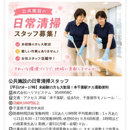
公共施設の日常清掃スタッフ
【平日の8～17時】未経験の方も大歓迎！本千葉駅チカ通勤便利
株式会社ハリマビステム 954995BC
交通・アクセス JR線「本千葉駅」徒歩5分、千葉都市モノレール「県
庁前駅」徒歩1分、京成線「千葉中央駅」徒歩8分
日給9,160円以上
千葉県千葉市中央区
勤務時間詳細 実働時間：1日あたり8時間 平均勤務日数：1ヶ月あた
り21日 8:00～17:00(実働8時間､休憩60分) ※月4回程度、1時間ほど
の残業発生あり 勤務／週5日(月曜～金曜) ※お...
仕事内容 公共施設の日常清掃業務をお願いします ※複数人で作業を