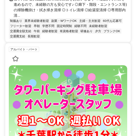
進めるので、未経験の方も安心です♪ ◎廊下・階段・エントランス等)
の掃除機掛け・拭き掃き清掃 ◎トイレ清掃 ◎給湯室清掃 ◎専用部内
清...
制服あり
業界未経験者歓迎
副業・WワークOK
主婦・主夫歓迎
60代も応募可
フリーター歓迎
早朝
学歴不問
固定時間制
経験不問
未経験者歓迎
交通費全額支給
午前
経験者歓迎
有資格者歓迎
研修あり
夕方
ブランクOK
交通費支給
長期歓迎
アルバイト・パート