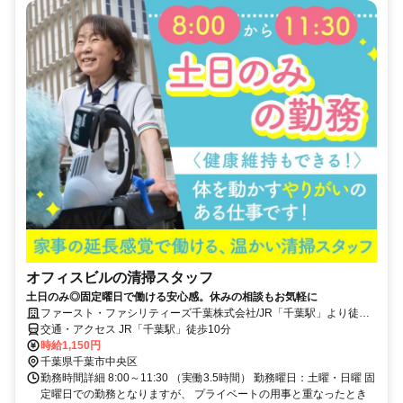
オフィスビルの清掃スタッフ
土日のみ◎固定曜日で働ける安心感。休みの相談もお気軽に
ファースト・ファシリティーズ千葉株式会社/JR「千葉駅」より徒歩
10分のオフィスビル
交通・アクセス JR「千葉駅」徒歩10分
時給1,150円
千葉県千葉市中央区
勤務時間詳細 8:00～11:30 （実働3.5時間） 勤務曜日：土曜・日曜 固
定曜日での勤務となりますが、 プライベートの用事と重なったとき