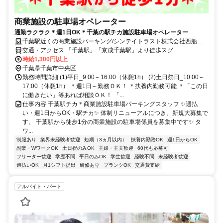
商業施設の駐車場オペレーター
通勤ラクラク＊週1日OK＊千葉の駅チカ施設駐車場オペレーター
千葉駅近くの商業施設パーキング/シンテイトラスト株式会社西船橋
支社
交通・アクセス 「千葉駅」「京成千葉駅」より徒歩スグ
時給1,300円以上
千葉県千葉市中央区
勤務時間詳細 (1)平日_9:00～16:00（休憩1h） (2)土日祭日_10:00～
17:00（休憩1h） ＊週1日～勤務ＯＫ！ ＊扶養内勤務可能 ＊「この日
に働きたい」等あれば相談ＯＫ！ 「...
仕事内容 千葉駅チカ＊商業施設駐車場パーキングスタッフ ✨週払
い・週1日からOK・駅チカ✨ 体制リニューアルにつき、新規大募集で
す。 千葉駅から徒歩1分の商業施設の駐車場係員を募集中です✨ タ
ワ...
制服あり
業界未経験者歓迎
短期（3ヵ月以内）
扶養内勤務OK
週1日からOK
副業・WワークOK
土日祝のみOK
主婦・主夫歓迎
60代も応募可
フリーター歓迎
学歴不問
平日のみOK
学生歓迎
経験不問
未経験者歓迎
週払いOK
月1シフト提出
研修あり
ブランクOK
交通費支給
アルバイト・パート