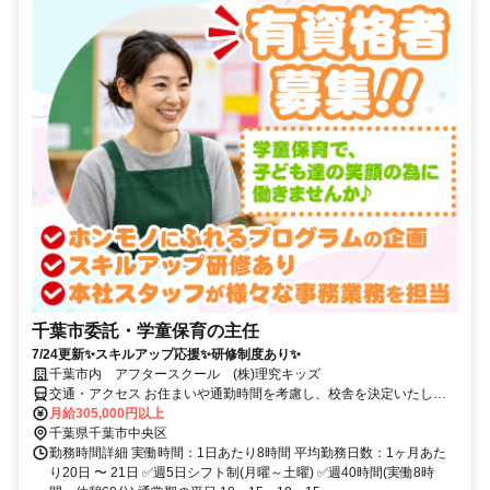
千葉市委託・学童保育の主任
7/24更新✨スキルアップ応援✨研修制度あり✨
千葉市内 アフタースクール (株)理究キッズ
交通・アクセス お住まいや通勤時間を考慮し、校舎を決定いたしま
す。
月給305,000円以上
千葉県千葉市中央区
勤務時間詳細 実働時間：1日あたり8時間 平均勤務日数：1ヶ月あた
り20日 〜 21日 ✅週5日シフト制(月曜～土曜) ✅週40時間(実働8時