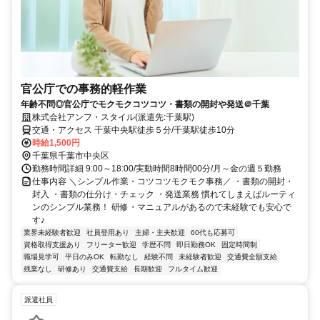
官公庁での事務的軽作業
年齢不問◎官公庁でモクモクコツコツ・書類の開封や発送＠千葉
株式会社アンフ・スタイル(派遣先:千葉駅)
交通・アクセス 千葉中央駅徒歩５分/千葉駅徒歩10分
時給1,500円
千葉県千葉市中央区
勤務時間詳細 9:00～18:00/実動時間8時間00分/月～金の週５勤務
仕事内容 ＼シンプル作業・コツコツモクモク事務／ ・書類の開封・
封入 ・書類の仕分け・チェック ・発送業務 慣れてしまえばルーティ
ンのシンプル業務！ 研修・マニュアルがあるので未経験でも安心で
す♪
業界未経験者歓迎
社員登用あり
主婦・主夫歓迎
60代も応募可
資格取得支援あり
フリーター歓迎
学歴不問
即日勤務OK
固定時間制
職場見学可
平日のみOK
転勤なし
経験不問
未経験者歓迎
交通費全額支給
残業なし
研修あり
交通費支給
長期歓迎
フルタイム歓迎
派遣社員