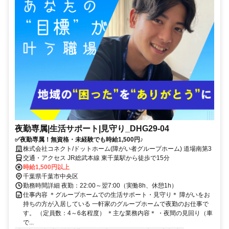
夜勤専属|生活サポート|見守り_DHG29-04
✅夜勤専属！無資格・未経験でも時給1,500円♪
株式会社コネクト/ドットホーム(障がい者グループホーム) 道場南第3
交通・アクセス JR総武本線 東千葉駅から徒歩で15分
時給1,500円以上
千葉県千葉市中央区
勤務時間詳細 夜勤：22:00～翌7:00（実働8h、休憩1h）
仕事内容 ＊グループホームでの生活サポート・見守り＊ 障がいをお
持ちの方が入居している 一軒家のグループホームで夜勤のお仕事で
す。 （定員数：4～6名程度） ＊主な業務内容＊ ・夜間の見回り（車
で...