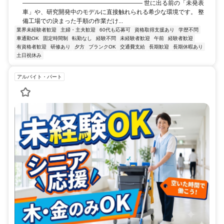
―――――――――――――――――――― 世に出る前の「未発表
車」や、研究開発中のモデルに直接触れられる希少な環境です。 整
備工場での決まった手順の作業だけ...
業界未経験者歓迎
主婦・主夫歓迎
60代も応募可
資格取得支援あり
学歴不問
車通勤OK
固定時間制
転勤なし
経験不問
未経験者歓迎
午前
経験者歓迎
有資格者歓迎
研修あり
夕方
ブランクOK
交通費支給
長期歓迎
長期休暇あり
土日祝休み
アルバイト・パート