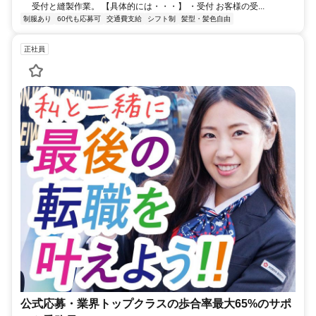
受付と縫製作業。 【具体的には・・・】 ・受付 お客様の受...
制服あり
60代も応募可
交通費支給
シフト制
髪型・髪色自由
正社員
公式応募・業界トップクラスの歩合率最大65%のサポ