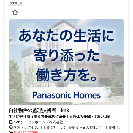
契約社員
自社物件の監理技術者 knk
生活に寄り添う働き方◆資格必須◆土日祝休み◆50～60代活躍
パナソニックホームズ株式会社
交通・アクセス 【千葉支社】JR千葉駅から徒歩約18分、千葉都市モ
ノレール市役所前駅から徒歩約10分／現場（自宅から1時間半以内）
月給450,000円