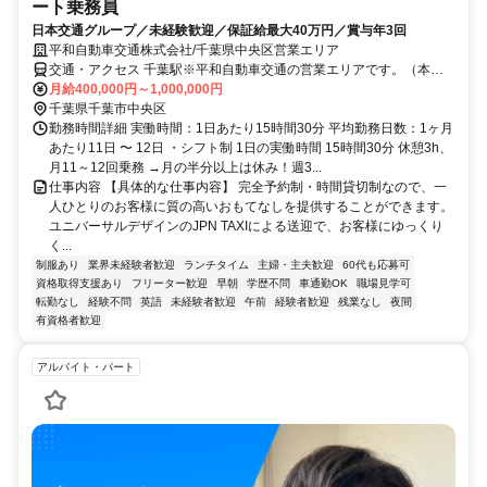
ート乗務員
日本交通グループ／未経験歓迎／保証給最大40万円／賞与年3回
平和自動車交通株式会社/千葉県中央区営業エリア
交通・アクセス 千葉駅※平和自動車交通の営業エリアです。（本社
住所:東京都江戸川区松江3-1-8）
月給400,000円～1,000,000円
千葉県千葉市中央区
勤務時間詳細 実働時間：1日あたり15時間30分 平均勤務日数：1ヶ月
あたり11日 〜 12日 ・シフト制 1日の実働時間 15時間30分 休憩3h、
月11～12回乗務 →月の半分以上は休み！週3...
仕事内容 【具体的な仕事内容】 完全予約制・時間貸切制なので、一
人ひとりのお客様に質の高いおもてなしを提供することができます。
ユニバーサルデザインのJPN TAXIによる送迎で、お客様にゆっくり
く...
制服あり
業界未経験者歓迎
ランチタイム
主婦・主夫歓迎
60代も応募可
資格取得支援あり
フリーター歓迎
早朝
学歴不問
車通勤OK
職場見学可
転勤なし
経験不問
英語
未経験者歓迎
午前
経験者歓迎
残業なし
夜間
有資格者歓迎
アルバイト・パート