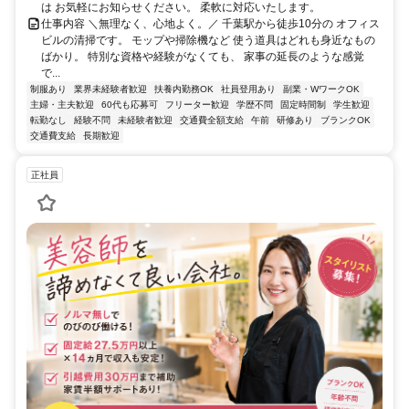
は お気軽にお知らせください。 柔軟に対応いたします。
仕事内容 ＼無理なく、心地よく。／ 千葉駅から徒歩10分の オフィス
ビルの清掃です。 モップや掃除機など 使う道具はどれも身近なもの
ばかり。 特別な資格や経験がなくても、 家事の延長のような感覚
で...
制服あり
業界未経験者歓迎
扶養内勤務OK
社員登用あり
副業・WワークOK
主婦・主夫歓迎
60代も応募可
フリーター歓迎
学歴不問
固定時間制
学生歓迎
転勤なし
経験不問
未経験者歓迎
交通費全額支給
午前
研修あり
ブランクOK
交通費支給
長期歓迎
正社員