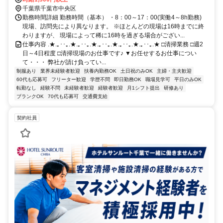
千葉県千葉市中央区
勤務時間詳細 勤務時間（基本） ・8：00～17：00(実働4～8h勤務)
現場、訪問先により異なります。 ※ほとんどの現場は16時までに終
わりますが、 現場によって稀に16時を過ぎる場合がござい...
仕事内容 .★.｡･･｡.★.｡･･｡.★.｡･･｡.★.｡･･｡.★.｡･･｡.★ □清掃業務 □週2
日～4日程度 □清掃現場のお仕事です♪ ▼お任せするお仕事につい
て・・・ 弊社が請け負ってい...
制服あり
業界未経験者歓迎
扶養内勤務OK
土日祝のみOK
主婦・主夫歓迎
60代も応募可
フリーター歓迎
学歴不問
即日勤務OK
職場見学可
平日のみOK
転勤なし
経験不問
未経験者歓迎
経験者歓迎
月1シフト提出
研修あり
ブランクOK
70代も応募可
交通費支給
契約社員