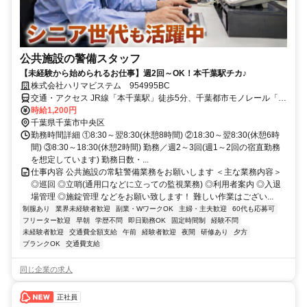
公共施設の警備スタッフ
【未経験から始められるお仕事】週2回～OK！本千葉駅チカ♪
株式会社ハリマビステム 954995BC
交通・アクセス JR線「本千葉駅」徒歩5分、千葉都市モノレール「県
庁前駅」徒歩1分、京成線「千葉中央駅」徒歩8分
時給1,200円
千葉県千葉市中央区
勤務時間詳細 ①8:30～翌8:30(休憩8時間) ②18:30～翌8:30(休憩6時
間) ③8:30～18:30(休憩2時間) 勤務／週2～3回(週1～2回の宿直勤務
を想定しています) 勤務日数・...
仕事内容 公共施設の常駐警備業務をお願いします ＜主な業務内容＞
◎巡回 ◎立哨(通用口などに立っての監視業務) ◎利用者案内 ◎入退
場管理 ◎施錠管理 などをお願い致します！ 難しい作業はござい...
制服あり
業界未経験者歓迎
副業・WワークOK
主婦・主夫歓迎
60代も応募可
フリーター歓迎
早朝
学歴不問
即日勤務OK
固定時間制
経験不問
未経験者歓迎
交通費全額支給
午前
経験者歓迎
夜間
研修あり
夕方
ブランクOK
交通費支給
同じ企業の求人
正社員