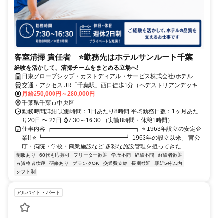
客室清掃 責任者 ⭐勤務先はホテルサンルート千葉
経験を活かして、清掃チームをまとめる立場へ!
日東グローブシップ・カストディアル・サービス株式会社/ホテルサ
ンルート千葉
交通・アクセス JR「千葉駅」西口徒歩1分（ペデストリアンデッキ直
結） 「京成千葉駅」徒歩3分 千葉都市モノレール「千葉駅」徒歩5分
月給250,000円～280,000円
千葉県千葉市中央区
勤務時間詳細 実働時間：1日あたり8時間 平均勤務日数：1ヶ月あた
り20日 〜 22日 ⌚7:30～16:30 （実働8時間・休憩1時間）
仕事内容 ┏━━━━━━━━━━━━━━┓ ⭐ 1963年設立の安定企
業!! ⭐ ┗━━━━━━━━━━━━━━┛ 1963年の設立以来、 官公
庁・病院・学校・商業施設など 多彩な施設管理を担ってきた...
制服あり
60代も応募可
フリーター歓迎
学歴不問
経験不問
経験者歓迎
有資格者歓迎
研修あり
ブランクOK
交通費支給
長期歓迎
駅近5分以内
シフト制
アルバイト・パート