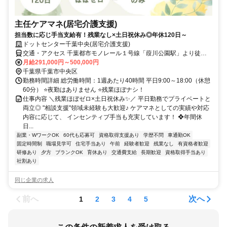
主任ケアマネ(居宅介護支援)
担当数に応じ手当支給有！残業なし×土日祝休み◎年休120日～
ドットセンター千葉中央(居宅介護支援)
交通・アクセス 千葉都市モノレール１号線「葭川公園駅」より徒歩9
分／JR総武本線「東千葉駅」より徒歩12分
月給291,000円～500,000円
千葉県千葉市中央区
勤務時間詳細 総労働時間：1週あたり40時間 平日9:00～18:00（休憩
60分） ⭐夜勤はありません ⭐残業ほぼナシ！
仕事内容 ＼残業ほぼゼロ×土日祝休み✨／ 平日勤務でプライベートと
両立◎ "相談支援"領域未経験も大歓迎♪ ケアマネとしての実績や対応
内容に応じて、 インセンティブ手当も充実しています！ ❖年間休
日...
副業・WワークOK
60代も応募可
資格取得支援あり
学歴不問
車通勤OK
固定時間制
職場見学可
住宅手当あり
午前
経験者歓迎
残業なし
有資格者歓迎
研修あり
夕方
ブランクOK
育休あり
交通費支給
長期歓迎
資格取得手当あり
社割あり
同じ企業の求人
前へ
次へ
1
2
3
4
5