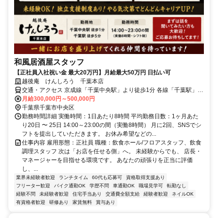
和風居酒屋スタッフ
【正社員入社祝い金 最大20万円】月給最大50万円 日払い可
越後庵 けんしろう 千葉本店
交通・アクセス 京成線「千葉中央駅」より徒歩1分 各線「千葉駅」よ
り徒歩5分
月給300,000円～500,000円
千葉県千葉市中央区
勤務時間詳細 実働時間：1日あたり8時間 平均勤務日数：1ヶ月あた
り20日 〜 25日 14:00～23:00の間（実働8時間） 月に2回、SNSでシ
フトを提出していただきます。 お休み希望などの...
仕事内容 雇用形態：正社員 職種：飲食ホール/フロアスタッフ、飲食
調理スタッフ 次は「お店を任せる側」へ。 未経験からでも、 店長・
マネージャーを目指せる環境です。 あなたの頑張りを正当に評価
し、...
業界未経験者歓迎
ランチタイム
60代も応募可
資格取得支援あり
フリーター歓迎
バイク通勤OK
学歴不問
車通勤OK
職場見学可
転勤なし
経験不問
未経験者歓迎
住宅手当あり
交通費全額支給
経験者歓迎
ネイルOK
有資格者歓迎
研修あり
家賃無料
賞与あり