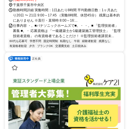
への直行直帰が基本。事務所へは月に数回出社あり
千葉県千葉市中央区
勤務時間詳細 実働時間：1日あたり8時間 平均勤務日数：1ヶ月あた
り20日 〜 21日 9:00～17:45 （実働8時間、休憩45分） 残業は基本的
にありません ※直行・直帰時 8:00～16:...
仕事内容 ・。■パナソニックホームズで■。・ ・。■ 「監理技術者」
募集 ■。・ 応募資格は 「一級建築士か1級建築施工管理技士」 「監理
技術者資格」 の有資格者であることだけ！ ※監理技術者講習未...
60代も応募可
学歴不問
固定時間制
転勤なし
午前
経験者歓迎
残業なし
有資格者歓迎
夕方
ブランクOK
交通費支給
土日祝休み
正社員