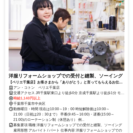
洋服リフォームショップでの受付と縫製、ソーイング
【ペリエ千葉店】お客さまから「ありがとう」と言ってもらえるお仕事
です。やりがいと喜びがあります。
アン・コトン ペリエ千葉店
交通アクセス JR千葉駅東口より徒歩0分 京成千葉駅より徒歩1分 モノ
レール千葉駅より徒歩1分
時給1,140円以上
千葉県千葉市中央区
勤務曜日・時間 現在は10:00～19：00 時短解除後は10:00～
21:00（日祝は20：30まで） 早番(9:45～16:00)・遅番(15:00～
21:00)のローテーション制（休憩あり） 例...
募集要項 職種 洋服リフォームショップでの受付と縫製、ソーイング
雇用形態 アルバイト / パート 仕事内容 洋服リフォームショップでの