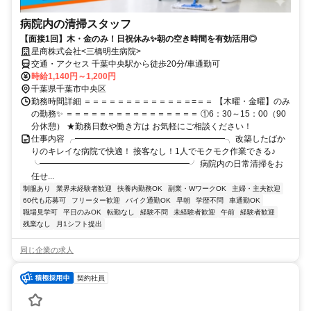
病院内の清掃スタッフ
【面接1回】木・金のみ！日祝休み✨朝の空き時間を有効活用◎
星商株式会社<三橋明生病院>
交通・アクセス 千葉中央駅から徒歩20分/車通勤可
時給1,140円～1,200円
千葉県千葉市中央区
勤務時間詳細 ＝＝＝＝＝＝＝＝＝＝＝＝＝=＝＝ 【木曜・金曜】のみ
の勤務✨ ＝＝＝＝＝＝＝＝＝＝＝＝＝＝＝＝ ①6：30～15：00（90
分休憩） ★勤務日数や働き方は お気軽にご相談ください！
仕事内容 ╭━━━━━━━━━━━━━━━━━━╮ 改築したばか
りのキレイな病院で快適！ 接客なし！1人でモクモク作業できる♪
╰━━━━━━━━━━━━━━━━━━╯ 病院内の日常清掃をお
任せ...
制服あり
業界未経験者歓迎
扶養内勤務OK
副業・WワークOK
主婦・主夫歓迎
60代も応募可
フリーター歓迎
バイク通勤OK
早朝
学歴不問
車通勤OK
職場見学可
平日のみOK
転勤なし
経験不問
未経験者歓迎
午前
経験者歓迎
残業なし
月1シフト提出
同じ企業の求人
契約社員