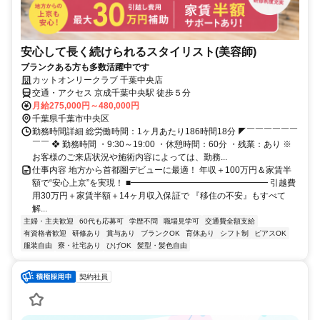
安心して長く続けられるスタイリスト(美容師)
ブランクある方も多数活躍中です
カットオンリークラブ 千葉中央店
交通・アクセス 京成千葉中央駅 徒歩５分
月給275,000円～480,000円
千葉県千葉市中央区
勤務時間詳細 総労働時間：1ヶ月あたり186時間18分 ◤￣￣￣￣￣￣
￣￣ ❖ 勤務時間 ・9:30～19:00 ・休憩時間：60分 ・残業：あり ※
お客様のご来店状況や施術内容によっては、勤務...
仕事内容 地方から首都圏デビューに最適！ 年収＋100万円＆家賃半
額で“安心上京”を実現！ ■━━━━━━━━━━━━━━━━ 引越費
用30万円＋家賃半額＋14ヶ月収入保証で 『移住の不安』もすべて
解...
主婦・主夫歓迎
60代も応募可
学歴不問
職場見学可
交通費全額支給
有資格者歓迎
研修あり
賞与あり
ブランクOK
育休あり
シフト制
ピアスOK
服装自由
寮・社宅あり
ひげOK
髪型・髪色自由
契約社員