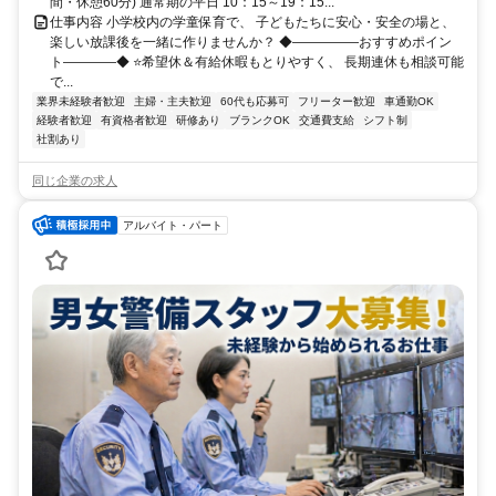
間・休憩60分) 通常期の平日 10：15～19：15...
仕事内容 小学校内の学童保育で、 子どもたちに安心・安全の場と、
楽しい放課後を一緒に作りませんか？ ◆―――――おすすめポイン
ト――――◆ ⭐希望休＆有給休暇もとりやすく、 長期連休も相談可能
で...
業界未経験者歓迎
主婦・主夫歓迎
60代も応募可
フリーター歓迎
車通勤OK
経験者歓迎
有資格者歓迎
研修あり
ブランクOK
交通費支給
シフト制
社割あり
同じ企業の求人
アルバイト・パート