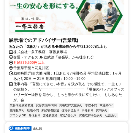
展示場でのアドバイザー(営業職)
あなたの「気配り」が活きる◆未経験から年収1,200万以上も
株式会社一条工務店 幕張展示場
交通・アクセス JR総武線「幕張駅」から徒歩15分
月給279,500円以上
千葉県千葉市花見川区
勤務時間詳細 実働時間：1日あたり7時間45分 平均勤務日数：1ヶ月
あたり20日 〜 21日 勤務時間：10:00～19:00
仕事内容 「言葉にできない本音」を汲み取る その感性で、一生モノ
の信頼を。 ￣￣V￣￣￣￣￣￣￣￣￣￣￣￣ 「現在のバックオフィス
やリーダー経験を 活かし、もっと誰かの役に立ちたい」 もしあなた
が、会...
業界未経験者歓迎
変形労働時間制
資格取得支援あり
学歴不問
車通勤OK
職場見学可
経験不問
未経験者歓迎
住宅手当あり
研修あり
賞与あり
ブランクOK
育休あり
交通費支給
駅近5分以内
資格取得手当あり
社割あり
正社員