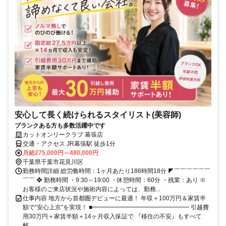
安心して長く続けられるスタイリスト(美容師)
ブランクある方も多数活躍中です
カットオンリークラブ 幕張店
交通・アクセス JR幕張駅 徒歩1分
月給275,000円～480,000円
千葉県千葉市花見川区
勤務時間詳細 総労働時間：1ヶ月あたり186時間18分 ◤￣￣￣￣￣￣
￣￣ ❖ 勤務時間 ・9:30～19:00 ・休憩時間：60分 ・残業：あり ※
お客様のご来店状況や施術内容によっては、勤務...
仕事内容 地方から首都圏デビューに最適！ 年収＋100万円＆家賃半
額で“安心上京”を実現！ ■━━━━━━━━━━━━━━━━ 引越費
用30万円＋家賃半額＋14ヶ月収入保証で 『移住の不安』もすべて
解...