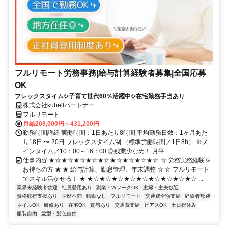
フルリモート労務事務|給与計算経験者募集|全国応募
OK
フレックスタイム✨子育て世代60％活躍中✨在宅勤務手当あり
株式会社kubellパートナー
フルリモート
月給208,000円～431,200円
勤務時間詳細 実働時間：1日あたり8時間 平均勤務日数：1ヶ月あた
り18日 〜 20日 フレックスタイム制 （標準労働時間／1日8h） ※メ
インタイム／10：00～16：00 ◎残業少なめ！ 月平...
仕事内容 ★☆★☆★☆★☆★☆★☆★☆★☆★☆ ☆ 労務実務経験を
お持ちの方 ★ ★ 給与計算、勤怠管理、年末調整 ☆ ☆ フルリモート
でスキル活かせる！ ★ ★☆★☆★☆★☆★☆★☆★☆★☆★☆ ...
業界未経験者歓迎
社員登用あり
副業・WワークOK
主婦・主夫歓迎
資格取得支援あり
学歴不問
転勤なし
フルリモート
交通費全額支給
経験者歓迎
ネイルOK
研修あり
在宅OK
賞与あり
交通費支給
ピアスOK
土日祝休み
服装自由
髪型・髪色自由