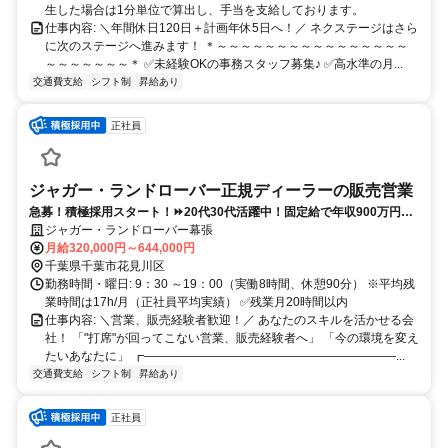
生した場合は1分単位で算出し、手当を支給しております。
仕事内容: ＼年間休日120日＋計画年休5日へ！／ ネクステージはさら
に次のステージへ進みます！ ＊～～～～～～～～～～～～～～～～
～～～～～～～＊ ✅未経験OKの事務スタッフ募集♪ ✅高水準の月...
交通費支給
シフト制
昇給あり
正社員
ジャガー・ランドローバー正規ディーラーの販売営業
急募！積極採用スタート！⏩️20代30代活躍中！固定給で年収900万円も
目指せる！営業、販売経験者歓迎！キャリアUP上限なし！
ジャガー・ランドローバー幕張
月給320,000円～644,000円
千葉県千葉市花見川区
勤務時間・曜日: 9：30 ～19：00（実働8時間、休憩90分） ※平均残
業時間は17h/月（正社員平均実績） ✅残業月20時間以内
仕事内容: ＼営業、販売経験者歓迎！／ あなたのスキルを活かせる会
社！ 「"打席"が回ってこない営業、販売経験者へ」 「今の環境を変え
たいあなたに」 ┏―――――――――――――――――――――...
交通費支給
シフト制
昇給あり
正社員