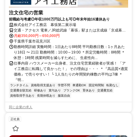
注文住宅の営業
前職給与考慮◎年収1000万円以上も可◎年末年始16連休あり
株式会社アイ工務店 幕張第二展示場
交通・アクセス 電車／JR総武線「幕張」駅または京成線「京成幕
張」駅より徒歩15分 車／国道14号沿い、レクサス幕張隣り
月給350,000円～650,000円
千葉県千葉市花見川区
勤務時間詳細 実働時間：1日あたり8時間 平均勤務日数：1ヶ月あた
り18日 〜 21日 勤務時間：10:00～19:00 ＊所定労働時間：8時間 ＊
休憩：1時間 残業時間を減らすために、 生産性向...
仕事内容 ハウスメーカー出身者、注文住宅営業経験者が実感！ 「ア
イ工務店に転職して良かった！」 その理由は・・・ ＊『高品質×適質
価格』で売りやすい！ └ 1人当たりの年間契約棟数の平均は7棟 ＊
『明...
ランチタイム
資格取得支援あり
学歴不問
車通勤OK
固定時間制
転勤なし
交通費全額支給
研修あり
賞与あり
ブランクOK
育休あり
交通費支給
資格取得手当あり
長期休暇あり
服装自由
同じ企業の求人
正社員