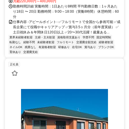
月給220,000円～400,000円
勤務時間詳細 実働時間：1日あたり8時間 平均勤務日数：1ヶ月あた
り18日 〜 20日 勤務時間：9:00～18:00（実働8時間） 休憩時間：60
分
仕事内容 -アピールポイント- ✅フルリモートで全国から参画可能 ✅成
長企業にて役職やキャリアアップ ✅賞与3.5ヶ月分（前年度実績） ✅
土日祝休み＆年間休日120日以上 ✅20〜30代活躍！裁量ある...
業界未経験者歓迎
主婦・主夫歓迎
資格取得支援あり
学歴不問
固定時間制
転勤なし
経験不問
未経験者歓迎
フルリモート
交通費全額支給
経験者歓迎
ネイルOK
残業なし
有資格者歓迎
研修あり
在宅OK
賞与あり
ブランクOK
育休あり
交通費支給
正社員