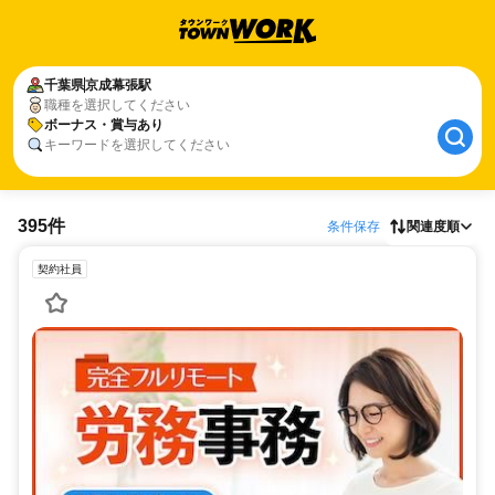
千葉県
京成幕張駅
職種を選択してください
ボーナス・賞与あり
キーワードを選択してください
395件
条件保存
関連度順
契約社員