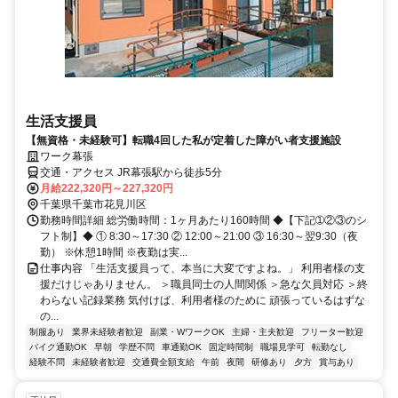
生活支援員
【無資格・未経験可】転職4回した私が定着した障がい者支援施設
ワーク幕張
交通・アクセス JR幕張駅から徒歩5分
月給222,320円～227,320円
千葉県千葉市花見川区
勤務時間詳細 総労働時間：1ヶ月あたり160時間 ◆【下記➀②③のシ
フト制】◆ ① 8:30～17:30 ② 12:00～21:00 ③ 16:30～翌9:30（夜
勤） ※休憩1時間 ※夜勤は実...
仕事内容 「生活支援員って、本当に大変ですよね。」 利用者様の支
援だけじゃありません。 ＞職員同士の人間関係 ＞急な欠員対応 ＞終
わらない記録業務 気付けば、利用者様のために 頑張っているはずな
の...
制服あり
業界未経験者歓迎
副業・WワークOK
主婦・主夫歓迎
フリーター歓迎
バイク通勤OK
早朝
学歴不問
車通勤OK
固定時間制
職場見学可
転勤なし
経験不問
未経験者歓迎
交通費全額支給
午前
夜間
研修あり
夕方
賞与あり