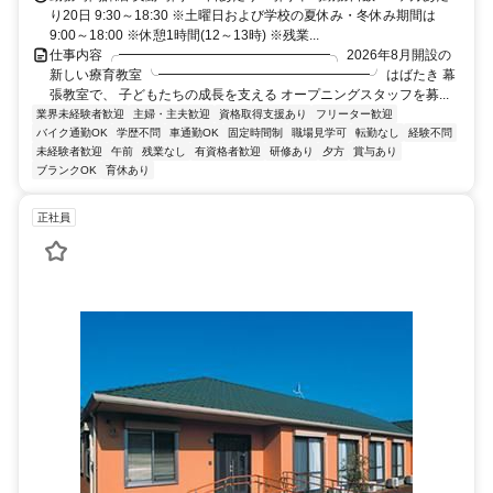
り20日 9:30～18:30 ※土曜日および学校の夏休み・冬休み期間は
9:00～18:00 ※休憩1時間(12～13時) ※残業...
仕事内容 ╭━━━━━━━━━━━━━━━━╮ 2026年8月開設の
新しい療育教室 ╰━━━━━━━━━━━━━━━━╯ はばたき 幕
張教室で、 子どもたちの成長を支える オープニングスタッフを募...
業界未経験者歓迎
主婦・主夫歓迎
資格取得支援あり
フリーター歓迎
バイク通勤OK
学歴不問
車通勤OK
固定時間制
職場見学可
転勤なし
経験不問
未経験者歓迎
午前
残業なし
有資格者歓迎
研修あり
夕方
賞与あり
ブランクOK
育休あり
正社員