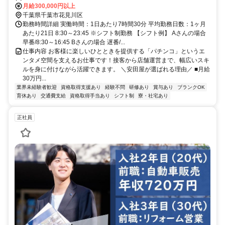
幕張ICを出て14号線を千葉方面へ車で約5分
月給300,000円以上
千葉県千葉市花見川区
勤務時間詳細 実働時間：1日あたり7時間30分 平均勤務日数：1ヶ月
あたり21日 8:30～23:45 ※シフト制勤務 【シフト例】 Aさんの場合
早番/8:30～16:45 Bさんの場合 遅番/...
仕事内容 お客様に楽しいひとときを提供する「パチンコ」というエ
ンタメ空間を支えるお仕事です！接客から店舗運営まで、幅広いスキ
ルを身に付けながら活躍できます。 ＼安田屋が選ばれる理由／ ■月給
30万円...
業界未経験者歓迎
資格取得支援あり
経験不問
研修あり
賞与あり
ブランクOK
育休あり
交通費支給
資格取得手当あり
シフト制
寮・社宅あり
正社員