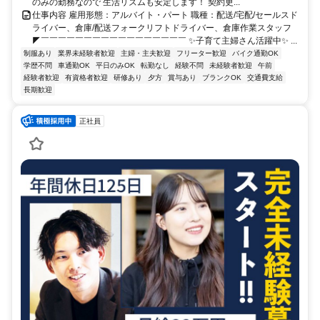
のみの勤務なので 生活リズムも安定します！ 契約更...
仕事内容 雇用形態：アルバイト・パート 職種：配送/宅配/セールスド
ライバー、倉庫/配送フォークリフトドライバー、倉庫作業スタッフ
◤￣￣￣￣￣￣￣￣￣￣￣￣￣￣￣￣￣ ✨子育て主婦さん活躍中✨ ...
制服あり
業界未経験者歓迎
主婦・主夫歓迎
フリーター歓迎
バイク通勤OK
学歴不問
車通勤OK
平日のみOK
転勤なし
経験不問
未経験者歓迎
午前
経験者歓迎
有資格者歓迎
研修あり
夕方
賞与あり
ブランクOK
交通費支給
長期歓迎
正社員