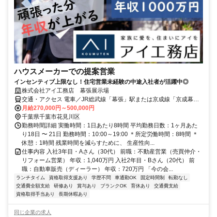
ハウスメーカーでの提案営業
インセンティブ上限なし！住宅営業未経験の中途入社者が活躍中◎
株式会社アイ工務店 幕張展示場
交通・アクセス 電車／JR総武線「幕張」駅または京成線「京成幕
張」駅より徒歩15分 車／国道14号沿い、レクサス幕張隣り
月給270,000円～500,000円
千葉県千葉市花見川区
勤務時間詳細 実働時間：1日あたり8時間 平均勤務日数：1ヶ月あた
り18日 〜 21日 勤務時間：10:00～19:00 ＊所定労働時間：8時間 ＊
休憩：1時間 残業時間を減らすために、 生産性向...
仕事内容 入社3年目・Aさん（30代） 前職：不動産営業（売買仲介・
リフォーム営業） 年収：1,040万円 入社2年目・Bさん（20代） 前
職：自動車販売（ディーラー） 年収：720万円 「今の会...
ランチタイム
資格取得支援あり
学歴不問
車通勤OK
固定時間制
転勤なし
交通費全額支給
研修あり
賞与あり
ブランクOK
育休あり
交通費支給
資格取得手当あり
長期休暇あり
同じ企業の求人