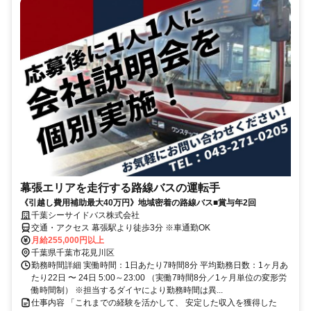
幕張エリアを走行する路線バスの運転手
《引越し費用補助最大40万円》地域密着の路線バス■賞与年2回
千葉シーサイドバス株式会社
交通・アクセス 幕張駅より徒歩3分 ※車通勤OK
月給255,000円以上
千葉県千葉市花見川区
勤務時間詳細 実働時間：1日あたり7時間8分 平均勤務日数：1ヶ月あ
たり22日 〜 24日 5:00～23:00 （実働7時間8分／1ヶ月単位の変形労
働時間制） ※担当するダイヤにより勤務時間は異...
仕事内容 「これまでの経験を活かして、 安定した収入を獲得した