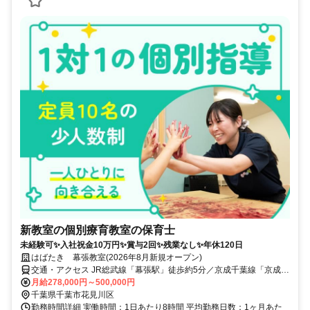
新教室の個別療育教室の保育士
未経験可✨入社祝金10万円✨賞与2回✨残業なし✨年休120日
はばたき 幕張教室(2026年8月新規オープン)
交通・アクセス JR総武線「幕張駅」徒歩約5分／京成千葉線「京成幕
張駅」徒歩約6分
月給278,000円～500,000円
千葉県千葉市花見川区
勤務時間詳細 実働時間：1日あたり8時間 平均勤務日数：1ヶ月あた