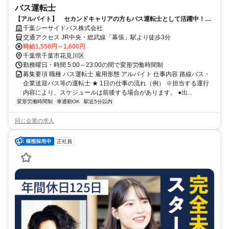
バス運転士
【アルバイト】 セカンドキャリアの方もバス運転士として活躍中！
未経験でも研修充実で安心スタート！
千葉シーサイドバス株式会社
交通アクセス JR中央・総武線「幕張」駅より徒歩3分
時給1,550円～1,600円
千葉県千葉市花見川区
勤務曜日・時間 5:00～23:00の間で変形労働時間制
募集要項 職種 バス運転士 雇用形態 アルバイト 仕事内容 路線バス・
企業送迎バス等の運転士 ★ 1日の仕事の流れ（例） ※担当する運行
内容により、スケジュールは前後する場合があります。 ●出...
変形労働時間制
車通勤OK
駅近5分以内
同じ企業の求人
正社員