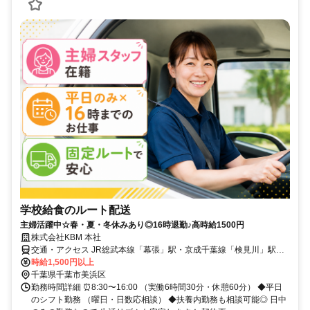
学校給食のルート配送
主婦活躍中☆春・夏・冬休みあり◎16時退勤♪高時給1500円
株式会社KBM 本社
交通・アクセス JR総武本線「幕張」駅・京成千葉線「検見川」駅か
ら車7～8分／車・バイク通勤OK
時給1,500円以上
千葉県千葉市美浜区
勤務時間詳細 ⏰8:30〜16:00 （実働6時間30分・休憩60分） ◆平日
のシフト勤務 （曜日・日数応相談） ◆扶養内勤務も相談可能◎ 日中