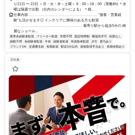
り21日 〜 22日 ＜月・火・木～土曜＞ 9：00～18：00（実働8h) ＊水
曜は隔週で出勤 （社内カレンダーによる） ＊残...
仕事内容 ………………………………………………… ”接客・営業経
験”も活かせます◎ インテリアに興味のある方も歓迎
………………………………………………… 最寄り駅から徒歩5分の 綺
麗なショール...
業界未経験者歓迎
フリーター歓迎
学歴不問
固定時間制
職場見学可
転勤なし
経験不問
未経験者歓迎
午前
経験者歓迎
有資格者歓迎
夕方
賞与あり
ブランクOK
交通費支給
長期歓迎
駅近5分以内
資格取得手当あり
長期休暇あり
正社員