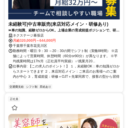
未経験可|中古車販売(来店対応メイン・研修あり)
⏩️車の知識、経験ゼロからOK。上場企業の育成前提ポジションで、研修
＋先輩同席で接客の型から学べます。
ネクステージ幕張店
月給320,000円～644,000円
千葉県千葉市花見川区
勤務時間・曜日: 9：30 ～20：30の間でシフト制（実働8時間） ※店
舗によって営業時間、休憩時間（60分or90分）が異なります。 ※平
均残業時間は17h/月（正社員平均実績） ✅残業月20...
仕事内容: 【この求人のポイント！】 １，未経験OK：車の知識ゼロか
らスタートできます ２，来店対応メイン：ご来店のお客様へのご案
内が中心 ３，育成前提：研修＋OJT＋先輩同席で、接客の型から習得
...
交通費支給
シフト制
昇給あり
正社員