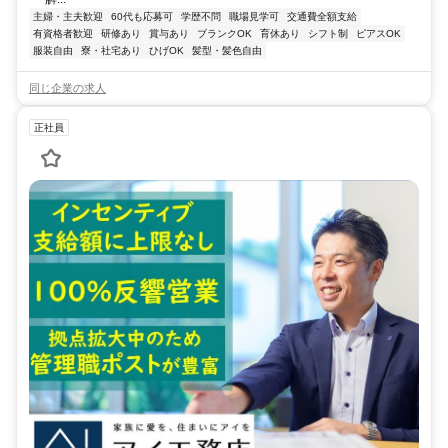
主婦・主夫歓迎
60代も応募可
学歴不問
職場見学可
交通費全額支給
有資格者歓迎
研修あり
賞与あり
ブランクOK
育休あり
シフト制
ピアスOK
服装自由
寮・社宅あり
ひげOK
髪型・髪色自由
同じ企業の求人
正社員