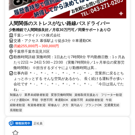
人間関係のストレスがない路線バスドライバー
少数精鋭で人間関係良好／月収30万円可／同乗サポートあり◎
千葉シーサイドバス株式会社
交通・アクセス 幕張駅より徒歩3分 ※車通勤OK
月給255,000円～300,000円
千葉県千葉市花見川区
勤務時間詳細 実働時間：1日あたり7時間8分 平均勤務日数：1ヶ月あ
たり22日 〜 24日 5:00～23:00 （実働7時間8分／1ヶ月単位の変形労
働時間制） ※担当するダイヤにより勤務時間は異...
仕事内容 ＊・。＊・。＊・。＊・。＊・。＊・。 営業所に戻るとち
ょっとホッとする そんな空気があるから、 長く続ける運転手が多い
会社です ＊・。＊・。＊・。＊・。＊・。＊・。 「今日は混んでた
ね」 ...
制服あり
業界未経験者歓迎
変形労働時間制
資格取得支援あり
フリーター歓迎
バイク通勤OK
早朝
学歴不問
車通勤OK
経験不問
未経験者歓迎
午前
経験者歓迎
有資格者歓迎
研修あり
夕方
賞与あり
ブランクOK
交通費支給
長期歓迎
正社員