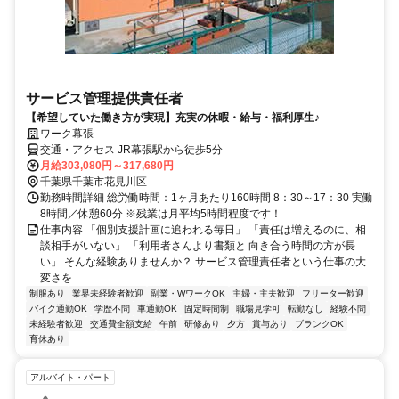
サービス管理提供責任者
【希望していた働き方が実現】充実の休暇・給与・福利厚生♪
ワーク幕張
交通・アクセス JR幕張駅から徒歩5分
月給303,080円～317,680円
千葉県千葉市花見川区
勤務時間詳細 総労働時間：1ヶ月あたり160時間 8：30～17：30 実働
8時間／休憩60分 ※残業は月平均5時間程度です！
仕事内容 「個別支援計画に追われる毎日」 「責任は増えるのに、相
談相手がいない」 「利用者さんより書類と 向き合う時間の方が長
い」 そんな経験ありませんか？ サービス管理責任者という仕事の大
変さを...
制服あり
業界未経験者歓迎
副業・WワークOK
主婦・主夫歓迎
フリーター歓迎
バイク通勤OK
学歴不問
車通勤OK
固定時間制
職場見学可
転勤なし
経験不問
未経験者歓迎
交通費全額支給
午前
研修あり
夕方
賞与あり
ブランクOK
育休あり
アルバイト・パート