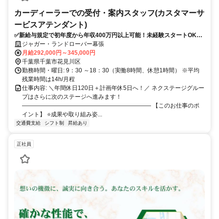
カーディーラーでの受付・案内スタッフ(カスタマーサ
ービスアテンダント)
✅新給与規定で初年度から年収400万円以上可能！未経験スタートOK！
経験、成長、チャンスが豊富な「グローバル型」採用スタート！
ジャガー・ランドローバー幕張
月給292,000円～345,000円
千葉県千葉市花見川区
勤務時間・曜日: 9：30 ～18：30（実働8時間、休憩1時間） ※平均
残業時間は14h/月程
仕事内容: ＼年間休日120日＋計画年休5日へ！／ ネクステージグルー
プはさらに次のステージへ進みます！
―――――――――――――――――――――― 【このお仕事のポ
イント】 ⭐成果や取り組み姿...
交通費支給
シフト制
昇給あり
正社員