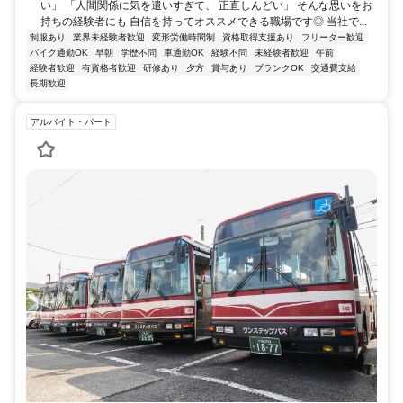
い」 「人間関係に気を遣いすぎて、 正直しんどい」 そんな思いをお
持ちの経験者にも 自信を持ってオススメできる職場です◎ 当社で...
制服あり
業界未経験者歓迎
変形労働時間制
資格取得支援あり
フリーター歓迎
バイク通勤OK
早朝
学歴不問
車通勤OK
経験不問
未経験者歓迎
午前
経験者歓迎
有資格者歓迎
研修あり
夕方
賞与あり
ブランクOK
交通費支給
長期歓迎
アルバイト・パート