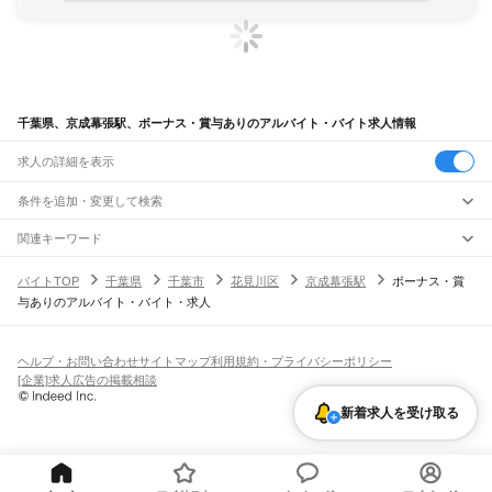
千葉県、京成幕張駅、ボーナス・賞与ありのアルバイト・バイト求人情報
求人の詳細を表示
条件を追加・変更して検索
市区町村を追加・変更
関連キーワード
完全在宅ワーク 全国
シール貼り 在宅
現在地周辺
ガチャガチャ
犬カフェ
千葉県
駅を追加・変更
バイトTOP
千葉県
千葉市
花見川区
京成幕張駅
ボーナス・賞
千葉県
すべて
与ありのアルバイト・バイト・求人
千葉市
すべて
職種を追加・変更
JR武蔵野線
中央区
花見川区
稲毛区
若葉区
緑区
美浜区
南流山駅
新松戸駅
新八柱駅
東松戸駅
市川大野駅
船橋法典駅
西船橋駅
飲食・フードサービス
銚子市
市川市
船橋市
館山市
木更津市
松戸市
野田市
茂原市
成田市
佐倉市
東金市
特徴を追加・変更
飲食・フードサービス
すべて
ヘルプ・お問い合わせ
サイトマップ
利用規約・プライバシーポリシー
JR中央・総武線
旭市
習志野市
柏市
勝浦市
市原市
流山市
八千代市
我孫子市
鴨川市
鎌ケ谷市
ホールスタッフ
キッチンスタッフ
皿洗い・洗い場
精肉・鮮魚加工
給食調理
人気
[企業]求人広告の掲載相談
市川駅
本八幡駅
下総中山駅
西船橋駅
船橋駅
東船橋駅
津田沼駅
幕張本郷駅
幕張駅
君津市
富津市
浦安市
四街道市
袖ケ浦市
八街市
印西市
白井市
富里市
南房総市
雇用形態を追加・変更
パン屋（ベーカリー）
フードカウンター販売員
バー（BAR）・バーテンダー
日払いOK
高校生歓迎
学生歓迎
深夜の仕事
髪型・髪色自由
ひげOK
ネイルOK
新検見川駅
稲毛駅
西千葉駅
千葉駅
匝瑳市
香取市
山武市
いすみ市
大網白里市
印旛郡
香取郡
山武郡
長生郡
夷隅郡
新着求人を受け取る
飲食店補助（開店・閉店準備）
飲食店（店長・マネージャー）
ピアスOK
アルバイト・パート
履歴書不要
オープニングスタッフ
留学生・外国人活躍中
安房郡
都道府県を変更
営業・販売
JR総武本線
勤務期間
正社員
市川駅
船橋駅
津田沼駅
稲毛駅
千葉駅
東千葉駅
都賀駅
四街道駅
物井駅
佐倉駅
営業・販売
すべて
短期
契約社員
単発・1日OK
長期
期間限定（春夏冬休み等）
南酒々井駅
榎戸駅
八街駅
日向駅
成東駅
松尾駅
横芝駅
飯倉駅
八日市場駅
干潟駅
旭駅
営業
テレフォンアポインター（テレアポ）
ルートセールス
コンビニ
シフト
派遣社員
飯岡駅
倉橋駅
猿田駅
松岸駅
銚子駅
フードカウンター販売員
アパレル
家電量販店・携帯販売（携帯ショップ）
土日祝のみOK
業務委託
平日のみOK
週1日からOK
週2・3日からOK
週4日以上OK