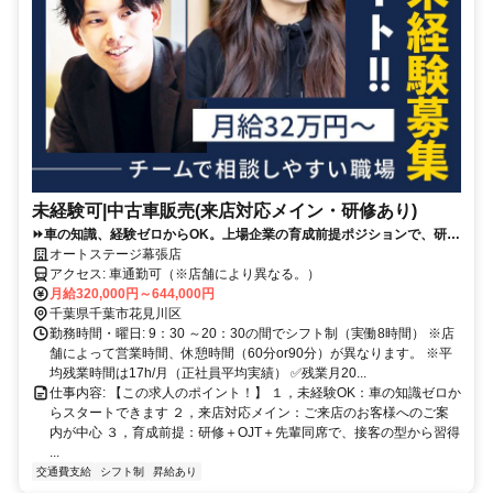
未経験可|中古車販売(来店対応メイン・研修あり)
⏩️車の知識、経験ゼロからOK。上場企業の育成前提ポジションで、研修
＋先輩同席で接客の型から学べます。
オートステージ幕張店
アクセス: 車通勤可（※店舗により異なる。）
月給320,000円～644,000円
千葉県千葉市花見川区
勤務時間・曜日: 9：30 ～20：30の間でシフト制（実働8時間） ※店
舗によって営業時間、休憩時間（60分or90分）が異なります。 ※平
均残業時間は17h/月（正社員平均実績） ✅残業月20...
仕事内容: 【この求人のポイント！】 １，未経験OK：車の知識ゼロか
らスタートできます ２，来店対応メイン：ご来店のお客様へのご案
内が中心 ３，育成前提：研修＋OJT＋先輩同席で、接客の型から習得
...
交通費支給
シフト制
昇給あり