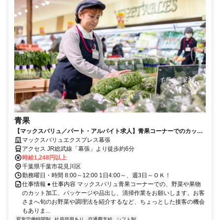
青果
【マックスバリュ／パート・アルバイト求人】青果コーナーでのカッ
ト、パッケージ品出しなど
マックスバリュエクスプレス幕張
アクセス JR総武線「幕張」より徒歩約6分
時給1,248円以上
千葉県千葉市花見川区
勤務曜日・時間 8:00～12:00 1日4:00～、週3日～ＯＫ！
仕事情報 ● 仕事内容 マックスバリュ青果コーナーでの、野菜や果物
のカット加工、パッケージや品出し、清掃作業をお願いします。お客
さまへ旬のお野菜や調理法を紹介するなど、ちょっとした接客の機会
もありま...
変形労働時間制
社員登用あり
交通費支給
シフト制