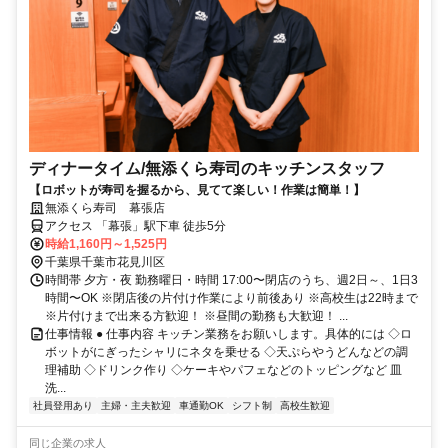
ディナータイム/無添くら寿司のキッチンスタッフ
【ロボットが寿司を握るから、見てて楽しい！作業は簡単！】
無添くら寿司 幕張店
アクセス 「幕張」駅下車 徒歩5分
時給1,160円～1,525円
千葉県千葉市花見川区
時間帯 夕方・夜 勤務曜日・時間 17:00〜閉店のうち、週2日～、1日3
時間〜OK ※閉店後の片付け作業により前後あり ※高校生は22時まで
※片付けまで出来る方歓迎！ ※昼間の勤務も大歓迎！ ...
仕事情報 ● 仕事内容 キッチン業務をお願いします。具体的には ◇ロ
ボットがにぎったシャリにネタを乗せる ◇天ぷらやうどんなどの調
理補助 ◇ドリンク作り ◇ケーキやパフェなどのトッピングなど 皿
洗...
社員登用あり
主婦・主夫歓迎
車通勤OK
シフト制
高校生歓迎
同じ企業の求人