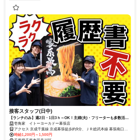
接客スタッフ(日中)
【ランチのみ】週2日・1日3ｈ～OK！主婦(夫)・フリーターも多数活躍
中！
壱角家 イトーヨーカドー幕張店
アクセス 京成千葉線 京成幕張徒歩約9分、ＪＲ総武本線 幕張南口徒
歩約11分、ＪＲ京葉線/ＪＲ武蔵野線 海浜幕張北口(中央口)徒歩約16
時給1,200円～1,500円