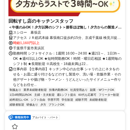
回転すし店のキッチンスタッフ
＜午後のみOK！夕方以降のシフト＞接客ほぼ無し！夕方からの製造メイ
ンでコツコツ働ける
スシロー 幕張店
アクセス ＪＲ総武本線 幕張南口徒歩約15分、京成千葉線 検見川徒歩
約15分、京成千葉線 京成幕張徒歩約18分
時給1,160円以上
千葉県千葉市美浜区
勤務時間 シフトサイクル：1週間 16:00～24:00 ★週2日～、1日3h～
OK ★週4日以上OK ★短時間勤務OK！時間・曜日応相談 ★1週間毎の
シフト制 ★長期歓迎 ※高校生・18歳未満は22...
仕事内容 【仕事内容】キッチン中心のお仕事 シャリの上にネタをの
せる・お皿に盛り付けるなどのすし製造や、洗い場・炊飯作業・その
他デザートや揚げ物・ラーメン・うどんといったサイドメニュー作り
などをお任せ...
制服あり
業界未経験者歓迎
扶養内勤務OK
社員登用あり
副業・WワークOK
1日4時間以内OK
主婦・主夫歓迎
週1シフト提出
60代も応募可
フリーター歓迎
給料前払いOK
シフト自由
学歴不問
学生歓迎
経験不問
未経験者歓迎
経験者歓迎
研修あり
夕方
ブランクOK
アルバイト・パート