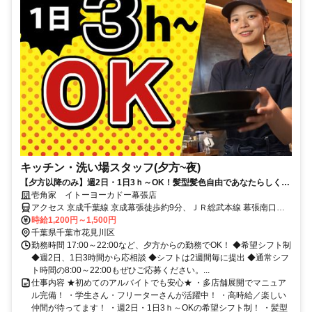
キッチン・洗い場スタッフ(夕方~夜)
【夕方以降のみ】週2日・1日3ｈ～OK！髪型髪色自由であなたらしく勤
務！
壱角家 イトーヨーカドー幕張店
アクセス 京成千葉線 京成幕張徒歩約9分、ＪＲ総武本線 幕張南口徒
歩約11分、ＪＲ京葉線/ＪＲ武蔵野線 海浜幕張北口(中央口)徒歩約16
時給1,200円～1,500円
分
千葉県千葉市花見川区
勤務時間 17:00～22:00など、夕方からの勤務でOK！ ◆希望シフト制
◆週2日、1日3時間から応相談 ◆シフトは2週間毎に提出 ◆通常シフ
ト時間の8:00～22:00もぜひご応募ください。...
仕事内容 ★初めてのアルバイトでも安心★ ・多店舗展開でマニュア
ル完備！ ・学生さん・フリーターさんが活躍中！ ・高時給／楽しい
仲間が待ってます！ ・週2日・1日3ｈ～OKの希望シフト制！ ・髪型