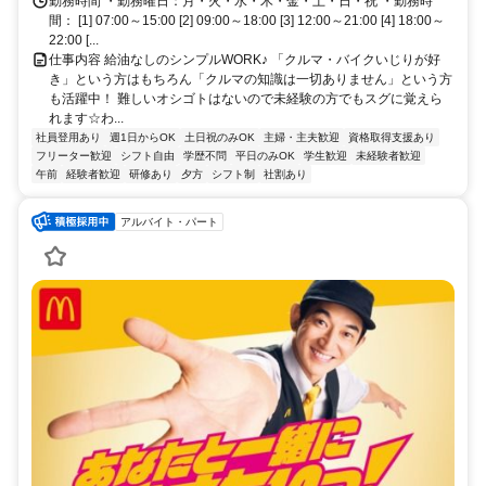
勤務時間 ・勤務曜日：月・火・水・木・金・土・日・祝 ・勤務時
間： [1] 07:00～15:00 [2] 09:00～18:00 [3] 12:00～21:00 [4] 18:00～
22:00 [...
仕事内容 給油なしのシンプルWORK♪ 「クルマ・バイクいじりが好
き」という方はもちろん「クルマの知識は一切ありません」という方
も活躍中！ 難しいオシゴトはないので未経験の方でもスグに覚えら
れます☆わ...
社員登用あり
週1日からOK
土日祝のみOK
主婦・主夫歓迎
資格取得支援あり
フリーター歓迎
シフト自由
学歴不問
平日のみOK
学生歓迎
未経験者歓迎
午前
経験者歓迎
研修あり
夕方
シフト制
社割あり
アルバイト・パート