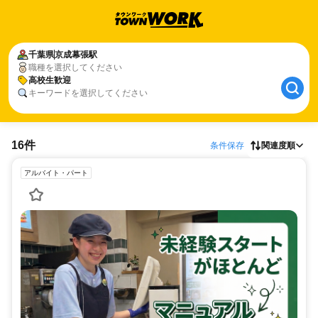
千葉県
京成幕張駅
職種を選択してください
高校生歓迎
キーワードを選択してください
16件
条件保存
関連度順
アルバイト・パート