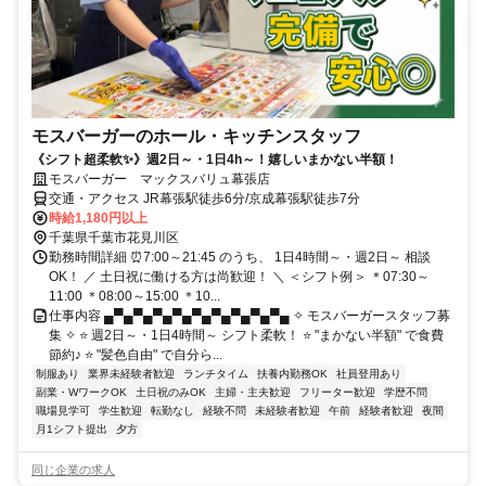
モスバーガーのホール・キッチンスタッフ
《シフト超柔軟✨》週2日～・1日4h～！嬉しいまかない半額！
モスバーガー マックスバリュ幕張店
交通・アクセス JR幕張駅徒歩6分/京成幕張駅徒歩7分
時給1,180円以上
千葉県千葉市花見川区
勤務時間詳細 ⏰7:00～21:45 のうち、 1日4時間～・週2日～ 相談
OK！ ／ 土日祝に働ける方は尚歓迎！ ＼ ＜シフト例＞ ＊07:30～
11:00 ＊08:00～15:00 ＊10...
仕事内容 ▄▀▄▀▄▀▄▀▄▀▄▀▄▀▄▀▄▀▄ ✧ モスバーガースタッフ募
集 ✧ ⭐ 週2日～・1日4時間～ シフト柔軟！ ⭐ "まかない半額" で食費
節約♪ ⭐ "髪色自由" で自分ら...
制服あり
業界未経験者歓迎
ランチタイム
扶養内勤務OK
社員登用あり
副業・WワークOK
土日祝のみOK
主婦・主夫歓迎
フリーター歓迎
学歴不問
職場見学可
学生歓迎
転勤なし
経験不問
未経験者歓迎
午前
経験者歓迎
夜間
月1シフト提出
夕方
同じ企業の求人