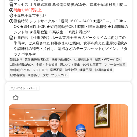
アクセス ＪＲ総武本線 幕張南口徒歩約15分、京成千葉線 検見川徒歩
約15分、京成千葉線 京成幕張徒歩約18分
時給1,160円以上
千葉県千葉市美浜区
勤務時間 シフトサイクル：1週間 16:00～24:00 ★週2日～、1日3h～
OK ★週4日以上OK ★短時間勤務OK！時間・曜日応相談 ★1週間毎の
シフト制 ★長期歓迎 ※高校生・18歳未満は22...
仕事内容 【仕事内容】ホール業務全般 夜のピークタイムに向けての
準備や、ご来店されたお客さまのご案内、食事を終えた座席の湯飲み
や調味料の補充・片付け、清掃などのテーブルセットがメイン。「タ
ッチパネルや...
制服あり
業界未経験者歓迎
扶養内勤務OK
社員登用あり
副業・WワークOK
1日4時間以内OK
主婦・主夫歓迎
週1シフト提出
60代も応募可
フリーター歓迎
給料前払いOK
シフト自由
学歴不問
学生歓迎
経験不問
未経験者歓迎
経験者歓迎
研修あり
夕方
ブランクOK
アルバイト・パート