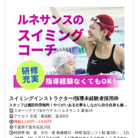
スイミングインストラクター/指導未経験者採用枠
スタッフは施設利用無料！やりがいある仕事をしながら自分自身も健康
になれる！
スポーツクラブ&サウナスパ ルネサンス 幕張24
アクセス 京成「幕張駅」徒歩8分
時給1,140円～1,540円
千葉県千葉市花見川区
時間帯 朝、昼、夕方・夜 勤務曜日・時間 固定シフト制 週2回～、1日