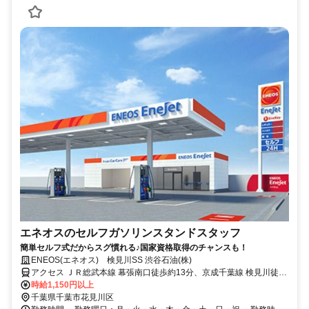
エネオスのセルフガソリンスタンドスタッフ
簡単セルフ式だからスグ慣れる♪国家資格取得のチャンスも！
ENEOS(エネオス) 検見川SS 渋谷石油(株)
アクセス ＪＲ総武本線 幕張南口徒歩約13分、京成千葉線 検見川徒歩
約13分、京成千葉線 京成幕張徒歩約15分
時給1,150円以上
千葉県千葉市花見川区