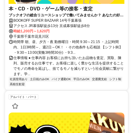
本・CD・DVD・ゲーム等の接客・査定
ブックオフの総合リユースショップで働いてみませんか？ あなたの好
き！を活かせるお仕事です！
BOOKOFF SUPER BAZAAR 14号千葉幕張
アクセス JR幕張駅徒歩13分 京成幕張駅徒歩8分
時給1,200円～1,620円
千葉県千葉市花見川区
時間帯 朝、昼、夕方・夜 勤務曜日・時間 9:30～21:15 ・上記時間
内、1日3時間～、週2日～OK！ ・その他条件も応相談 【シフト例】
・9:30～13:00(実働3時間30分) ・9:3...
仕事情報 ● 仕事内容 お客様にお持ち頂いたお品物を査定、買取、陳
列、販売するお仕事です。お客様に楽しく豊かな生活を提供すること
でモノの寿命を延ばし、捨てるモノを減らすという社会貢献に繋がり
ます。学...
社員登用あり
土日祝のみOK
バイク通勤OK
平日のみOK
交通費支給
シフト制
高校生歓迎
アルバイト・パート