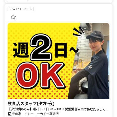
アルバイト・パート
飲食店スタッフ(夕方~夜)
【夕方以降のみ】週2日・1日3ｈ～OK！髪型髪色自由であなたらしく勤
務！
壱角家 イトーヨーカドー幕張店