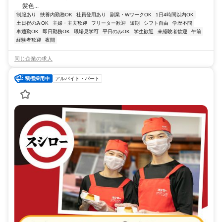
髪色...
制服あり
扶養内勤務OK
社員登用あり
副業・WワークOK
1日4時間以内OK
土日祝のみOK
主婦・主夫歓迎
フリーター歓迎
短期
シフト自由
学歴不問
車通勤OK
即日勤務OK
職場見学可
平日のみOK
学生歓迎
未経験者歓迎
午前
経験者歓迎
夜間
同じ企業の求人
アルバイト・パート