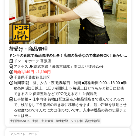
荷受け・商品管理
ドンキの倉庫で商品管理の仕事！店舗の荷受なので未経験OK！細かい確
認作業が得意な方歓迎！
ドン・キホーテ 幕張店
アクセス JR総武本線「幕張本郷駅」南口より徒歩25分
時給1,140円～1,190円
千葉県千葉市花見川区
時間帯 朝、昼、夕方・夜 勤務曜日・時間 ■募集時間 9:00～18:00 ■勤
務条件 週2日以上、1日3時間以上 ▷毎週土日どちらかと祝日に勤務
できる方 ▷伝票整理などでPC使える方！ ▷配属先...
仕事情報 ● 仕事内容 荷物は配送業者が検品場所まで運んでくれるの
で、検品をして各部署の置き場に移動させます。短い距離を移動させ
る程度なのでそんなに力は使わないです。入庫や返品の為の伝票チェ
ックは発...
土日祝のみOK
主婦・主夫歓迎
学生歓迎
シフト制
高校生歓迎
アルバイト・パート