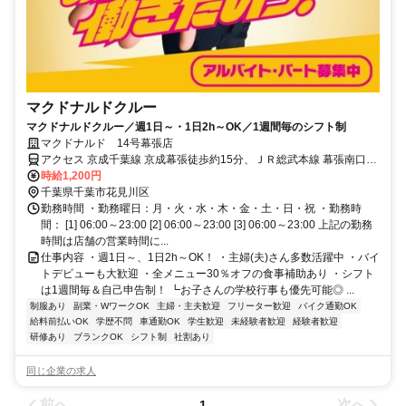
マクドナルドクルー
マクドナルドクルー／週1日～・1日2h～OK／1週間毎のシフト制
マクドナルド 14号幕張店
アクセス 京成千葉線 京成幕張徒歩約15分、ＪＲ総武本線 幕張南口徒
歩約18分、ＪＲ総武本線 幕張本郷東口徒歩約21分 京成幕張 [京成千
時給1,200円
葉線] 京成幕張本郷 [京成千葉線] 幕張本郷 [JR中央・総武緩行線] 幕張
千葉県千葉市花見川区
[JR中央・総武緩行線] 海浜幕張 [JR京葉線]
勤務時間 ・勤務曜日：月・火・水・木・金・土・日・祝 ・勤務時
間： [1] 06:00～23:00 [2] 06:00～23:00 [3] 06:00～23:00 上記の勤務
時間は店舗の営業時間に...
仕事内容 ・週1日～、1日2h～OK！ ・主婦(夫)さん多数活躍中 ・バイ
トデビューも大歓迎 ・全メニュー30％オフの食事補助あり ・シフト
は1週間毎＆自己申告制！ ┗お子さんの学校行事も優先可能◎ ...
制服あり
副業・WワークOK
主婦・主夫歓迎
フリーター歓迎
バイク通勤OK
給料前払いOK
学歴不問
車通勤OK
学生歓迎
未経験者歓迎
経験者歓迎
研修あり
ブランクOK
シフト制
社割あり
同じ企業の求人
前へ
次へ
1