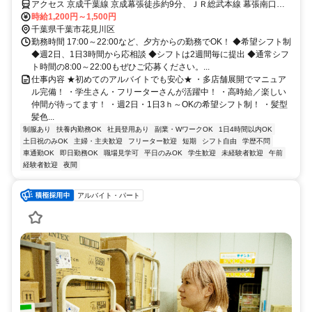
アクセス 京成千葉線 京成幕張徒歩約9分、ＪＲ総武本線 幕張南口徒
歩約11分、ＪＲ京葉線/ＪＲ武蔵野線 海浜幕張北口(中央口)徒歩約16
時給1,200円～1,500円
分
千葉県千葉市花見川区
勤務時間 17:00～22:00など、夕方からの勤務でOK！ ◆希望シフト制
◆週2日、1日3時間から応相談 ◆シフトは2週間毎に提出 ◆通常シフ
ト時間の8:00～22:00もぜひご応募ください。...
仕事内容 ★初めてのアルバイトでも安心★ ・多店舗展開でマニュア
ル完備！ ・学生さん・フリーターさんが活躍中！ ・高時給／楽しい
仲間が待ってます！ ・週2日・1日3ｈ～OKの希望シフト制！ ・髪型
髪色...
制服あり
扶養内勤務OK
社員登用あり
副業・WワークOK
1日4時間以内OK
土日祝のみOK
主婦・主夫歓迎
フリーター歓迎
短期
シフト自由
学歴不問
車通勤OK
即日勤務OK
職場見学可
平日のみOK
学生歓迎
未経験者歓迎
午前
経験者歓迎
夜間
アルバイト・パート