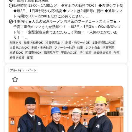
分
千葉県千葉市花見川区
勤務時間 12:00～17:00など、夕方までの勤務でOK！ ◆希望シフト制
◆週2日、1日3時間から応相談 ◆シフトは2週間毎に提出 ◆通常シフ
ト時間の8:00～22:00もぜひご応募ください。...
仕事内容 ★人気の家系ラーメン壱角家のフードコートスタッフ★ ・
子育て世代のママさんが活躍中！ ・週2日・1日3ｈ～OKの希望シフ
ト制！ ・髪型髪色自由であなたらしく勤務！ ・人気のまかないあ
り！ ・...
制服あり
扶養内勤務OK
社員登用あり
副業・WワークOK
1日4時間以内OK
土日祝のみOK
主婦・主夫歓迎
フリーター歓迎
短期
シフト自由
学歴不問
車通勤OK
即日勤務OK
職場見学可
平日のみOK
学生歓迎
未経験者歓迎
午前
経験者歓迎
夜間
アルバイト・パート