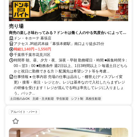
売り場
商売の楽しさ味わってみる？ドンキは働く人のやる気度合いによって、
裁量権が違うんです！
ドン・キホーテ 幕張店
アクセス JR総武本線「幕張本郷駅」南口より徒歩25分
時給1,140円～1,550円
千葉県千葉市花見川区
時間帯 朝、昼、夕方・夜、深夜・早朝 勤務曜日・時間 ■募集時間 9：
00～翌3：00 ■勤務条件 週2日以上、1日3時間以上 ▷毎週土日どちら
かと祝日に勤務できる方 ▷配属先は希望シフト等を考慮...
仕事情報 ● 仕事内容 売場の仕事は品出し・棚替え(ディスプレイ変
更)・接客・発注・レジとか。レジは基本なので入社したらまずレジ
の研修を受けます！レジが混んでる時は率先してレジに入りましょ
う。バック...
土日祝のみOK
主婦・主夫歓迎
学生歓迎
シフト制
高校生歓迎
アルバイト・パート