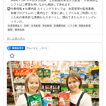
3時間～ OK ※平日夕方以降、土日勤務出来る方大歓迎！ ※具体的な
シフトはご希望を伺いながら相談して決めます。
仕事情報 ● 仕事内容 スイミングスタッフは、水質管理や監視業務、
各種プログラムの ご案内など、安全に楽しくプールをご利用いただ
くための基本的 な業務からスタートし、慣れてきたらスイミングレ
ッスンの...
社員登用あり
主婦・主夫歓迎
学生歓迎
交通費支給
シフト制
高校生歓迎
髪型・髪色自由
同じ企業の求人
アルバイト・パート