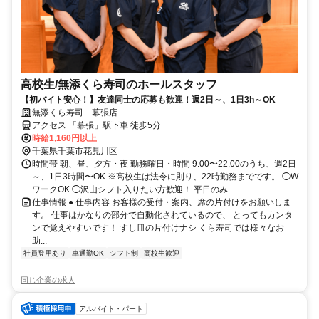
高校生/無添くら寿司のホールスタッフ
【初バイト安心！】友達同士の応募も歓迎！週2日～、1日3h～OK
無添くら寿司 幕張店
アクセス 「幕張」駅下車 徒歩5分
時給1,160円以上
千葉県千葉市花見川区
時間帯 朝、昼、夕方・夜 勤務曜日・時間 9:00〜22:00のうち、週2日
～、1日3時間〜OK ※高校生は法令に則り、22時勤務までです。 ◯W
ワークOK ◯沢山シフト入りたい方歓迎！ 平日のみ...
仕事情報 ● 仕事内容 お客様の受付・案内、席の片付けをお願いしま
す。 仕事はかなりの部分で自動化されているので、 とってもカンタ
ンで覚えやすいです！ すし皿の片付けナシ くら寿司では様々なお
助...
社員登用あり
車通勤OK
シフト制
高校生歓迎
同じ企業の求人
アルバイト・パート