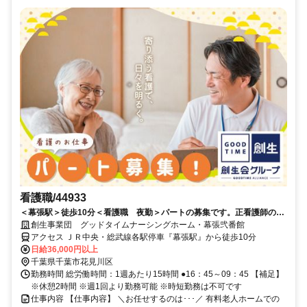
看護職/44933
＜幕張駅＞徒歩10分＜看護職 夜勤＞パートの募集です。正看護師の
み。WワークもOK。
創生事業団 グッドタイムナーシングホーム・幕張弐番館
アクセス ＪＲ中央・総武線各駅停車『幕張駅』から徒歩10分
日給36,000円以上
千葉県千葉市花見川区
勤務時間 総労働時間：1週あたり15時間 ●16：45～09：45 【補足】
※休憩2時間 ※週1回より勤務可能 ※時短勤務は不可です
仕事内容 【仕事内容】 ＼お任せするのは･･･／ 有料老人ホームでの