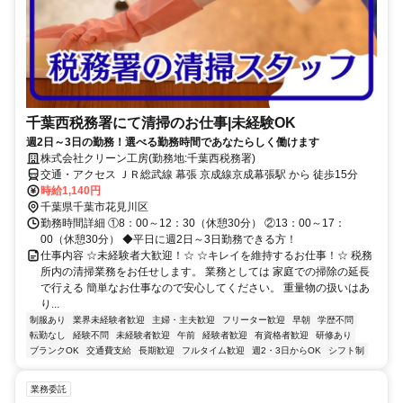
千葉西税務署にて清掃のお仕事|未経験OK
週2日～3日の勤務！選べる勤務時間であなたらしく働けます
株式会社クリーン工房(勤務地:千葉西税務署)
交通・アクセス ＪＲ総武線 幕張 京成線京成幕張駅 から 徒歩15分
時給1,140円
千葉県千葉市花見川区
勤務時間詳細 ①8：00～12：30（休憩30分） ②13：00～17：
00（休憩30分） ◆平日に週2日～3日勤務できる方！
仕事内容 ☆未経験者大歓迎！☆ ☆キレイを維持するお仕事！☆ 税務
所内の清掃業務をお任せします。 業務としては 家庭での掃除の延長
で行える 簡単なお仕事なので安心してください。 重量物の扱いはあ
り...
制服あり
業界未経験者歓迎
主婦・主夫歓迎
フリーター歓迎
早朝
学歴不問
転勤なし
経験不問
未経験者歓迎
午前
経験者歓迎
有資格者歓迎
研修あり
ブランクOK
交通費支給
長期歓迎
フルタイム歓迎
週2・3日からOK
シフト制
業務委託