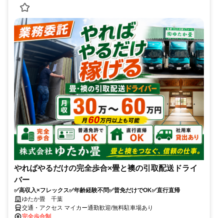
やればやるだけの完全歩合×畳と襖の引取配送ドライ
バー
✅高収入×フレックス✅年齢経験不問✅普免だけでOK✅直行直帰
ゆたか畳 千葉
交通・アクセス マイカー通勤歓迎/無料駐車場あり
完全歩合制