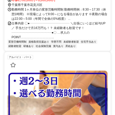
成電鉄千葉線「検見川駅」より徒歩13分 （上記は本社までのアクセ
年俸6,700,000円～9,000,000円
ス） ★現場は静岡県〜東北地方のエリアです。 ≪Point≫ ●転勤なし
千葉県千葉市花見川区
勤務時間 1ヶ月単位の変形労働時間制 勤務時間例：8:30～17:30（休
●直行直帰OK ●出張あり
憩1時間） ※現場によって8:00～になる場合があります ※夜勤の場合
は22:00～5:00（年間で全体の5%程度） ...
仕事内容 〇●┈┈┈┈┈┈┈┈┈┈┈┈┈ ＼出張にいくほど給与UP
／ 手当だけで月16万円も！？ 未経験者も歓迎です！
┈┈┈┈┈┈┈┈┈┈┈┈┈●〇 …求人の
POINT…………………………...
変形労働時間制
資格取得支援あり
学歴不問
未経験者歓迎
住宅手当あり
経験者歓迎
研修あり
社会保険完備
賞与あり
昇給あり
アルバイト・パート