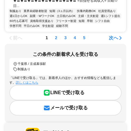
★〓★〓★〓★〓★〓★〓★〓★〓★〓 ⭐目指せる高収入⭐ 日勤☆
日...
制服あり
業界未経験者歓迎
短期（3ヵ月以内）
扶養内勤務OK
社員登用あり
週1日からOK
副業・WワークOK
土日祝のみOK
主婦・主夫歓迎
週1シフト提出
60代も応募可
資格取得支援あり
フリーター歓迎
短期
早朝
シフト自由
学歴不問
平日のみOK
学生歓迎
経験不問
前へ
次へ
1
2
3
4
5
この条件の新着求人を受け取る
千葉県 / 京成幕張駅
制服あり
「LINEで受け取る」では、新着求人のほか、おすすめ情報なども配信しま
す。
詳しくはこちら
LINEで受け取る
メールで受け取る