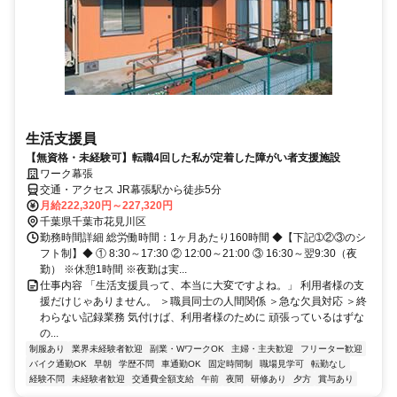
生活支援員
【無資格・未経験可】転職4回した私が定着した障がい者支援施設
ワーク幕張
交通・アクセス JR幕張駅から徒歩5分
月給222,320円～227,320円
千葉県千葉市花見川区
勤務時間詳細 総労働時間：1ヶ月あたり160時間 ◆【下記➀②③のシ
フト制】◆ ① 8:30～17:30 ② 12:00～21:00 ③ 16:30～翌9:30（夜
勤） ※休憩1時間 ※夜勤は実...
仕事内容 「生活支援員って、本当に大変ですよね。」 利用者様の支
援だけじゃありません。 ＞職員同士の人間関係 ＞急な欠員対応 ＞終
わらない記録業務 気付けば、利用者様のために 頑張っているはずな
の...
制服あり
業界未経験者歓迎
副業・WワークOK
主婦・主夫歓迎
フリーター歓迎
バイク通勤OK
早朝
学歴不問
車通勤OK
固定時間制
職場見学可
転勤なし
経験不問
未経験者歓迎
交通費全額支給
午前
夜間
研修あり
夕方
賞与あり