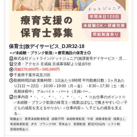
保育士|放デイサービス_DJR32-18
＜✅未経験・ブランク歓迎♪＞療育施設の保育士◎
株式会社ドットライン/ドットジュニア(放課後等デイサービス・児童
発達支援) 幕張第1教室
交通・アクセス 京成線 京成幕張駅より徒歩5分
月給270,000円～500,000円
千葉県千葉市花見川区
勤務時間詳細 実働時間：1日あたり8時間 平均勤務日数：1ヶ月あた
り21日 〜 22日 ・10:00～19:00（月～金） ・8:30～17:30（土・祝・
長期休暇中） アルバイト・パート（主婦パー...
仕事内容 ＊・。・。＊・。・。＊・。・。＊ ☆お仕事のポイント☆
✅未経験・ブランク歓迎の保育士 ✅残業ほぼなしで働きやすい◎ ✅子
どもの成長を支えるやりがい ＜仕事内容＞ ＼子どもの成長を支え
る...
制服あり
業界未経験者歓迎
経験不問
未経験者歓迎
午前
経験者歓迎
残業なし
有資格者歓迎
夕方
ブランクOK
育休あり
長期歓迎
駅近5分以内
シフト制
長期休暇あり