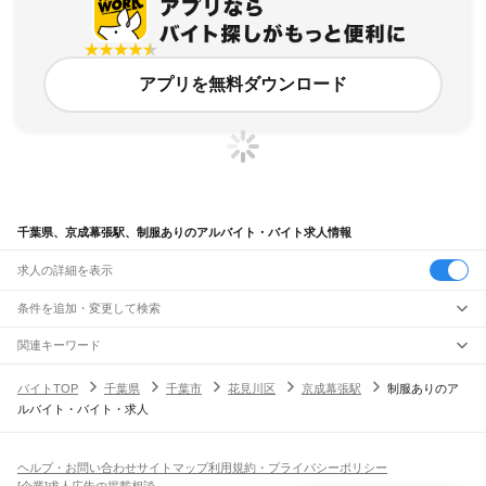
アプリを無料ダウンロード
千葉県、京成幕張駅、制服ありのアルバイト・バイト求人情報
求人の詳細を表示
条件を追加・変更して検索
市区町村を追加・変更
関連キーワード
完全在宅ワーク 全国
シール貼り 在宅
現在地周辺
ガチャガチャ
犬カフェ
千葉県
駅を追加・変更
バイトTOP
千葉県
千葉市
花見川区
京成幕張駅
制服ありのア
千葉県
すべて
ルバイト・バイト・求人
千葉市
すべて
職種を追加・変更
JR武蔵野線
中央区
花見川区
稲毛区
若葉区
緑区
美浜区
南流山駅
新松戸駅
新八柱駅
東松戸駅
市川大野駅
船橋法典駅
西船橋駅
飲食・フードサービス
銚子市
市川市
船橋市
館山市
木更津市
松戸市
野田市
茂原市
成田市
佐倉市
東金市
特徴を追加・変更
飲食・フードサービス
すべて
ヘルプ・お問い合わせ
サイトマップ
利用規約・プライバシーポリシー
JR中央・総武線
旭市
習志野市
柏市
勝浦市
市原市
流山市
八千代市
我孫子市
鴨川市
鎌ケ谷市
ホールスタッフ
キッチンスタッフ
皿洗い・洗い場
精肉・鮮魚加工
給食調理
人気
[企業]求人広告の掲載相談