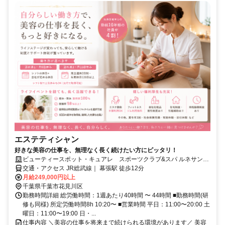
エステティシャン
好きな美容の仕事を、無理なく長く続けたい方にピッタリ！
ビューティースポット・キュアレ スポーツクラブ&スパ ルネサンス
幕張店
交通・アクセス JR総武線｜ 幕張駅 徒歩12分
月給249,000円以上
千葉県千葉市花見川区
勤務時間詳細 総労働時間：1週あたり40時間 〜 44時間 ■勤務時間(研
修も同様) 所定労働時間8h 10:20〜 ■営業時間 平日：11:00〜20:00 土
曜日：11:00〜19:00 日・...
仕事内容 ＼美容の仕事を将来まで続けられる環境があります／ 美容