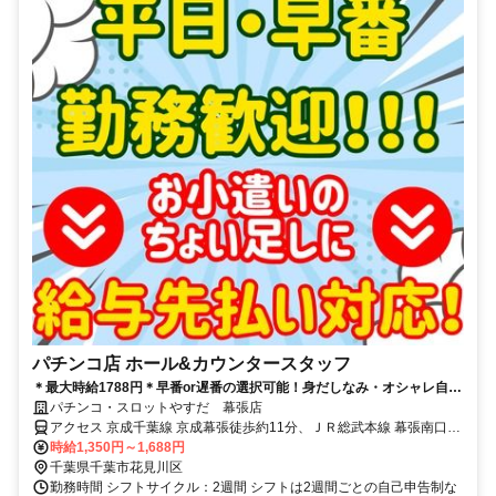
パチンコ店 ホール&カウンタースタッフ
＊最大時給1788円＊早番or遅番の選択可能！身だしなみ・オシャレ自
由！未経験者も大歓迎！好待遇バイトなら「やすだ」で決まり！
パチンコ・スロットやすだ 幕張店
アクセス 京成千葉線 京成幕張徒歩約11分、ＪＲ総武本線 幕張南口徒
歩約13分
時給1,350円～1,688円
千葉県千葉市花見川区
勤務時間 シフトサイクル：2週間 シフトは2週間ごとの自己申告制な