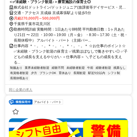
＜✅未経験・ブランク歓迎♪＞療育施設の保育士◎
株式会社ドットライン/ドットジュニア(放課後等デイサービス・児童
発達支援) 幕張第1教室
交通・アクセス 京成線 京成幕張駅より徒歩5分
月給270,000円～500,000円
千葉県千葉市花見川区
勤務時間詳細 実働時間：1日あたり8時間 平均勤務日数：1ヶ月あた
り21日 〜 22日 ・10:00～19:00（月～金） ・8:30～17:30（土・祝・
長期休暇中） アルバイト・パート（主婦パー...
仕事内容 ＊・。・。＊・。・。＊・。・。＊ ☆お仕事のポイント☆
✅未経験・ブランク歓迎の保育士 ✅残業ほぼなしで働きやすい◎ ✅子
どもの成長を支えるやりがい ＜仕事内容＞ ＼子どもの成長を支え
る...
制服あり
業界未経験者歓迎
経験不問
未経験者歓迎
午前
経験者歓迎
残業なし
有資格者歓迎
夕方
ブランクOK
育休あり
長期歓迎
駅近5分以内
シフト制
長期休暇あり
同じ企業の求人
アルバイト・パート