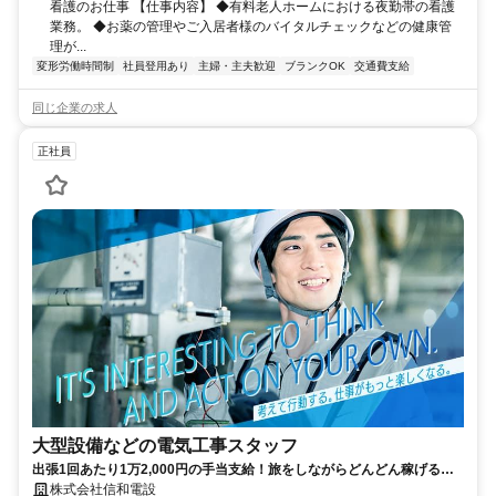
看護のお仕事 【仕事内容】 ◆有料老人ホームにおける夜勤帯の看護
業務。 ◆お薬の管理やご入居者様のバイタルチェックなどの健康管
理が...
変形労働時間制
社員登用あり
主婦・主夫歓迎
ブランクOK
交通費支給
同じ企業の求人
正社員
大型設備などの電気工事スタッフ
出張1回あたり1万2,000円の手当支給！旅をしながらどんどん稼げる！
年間休日120日！未経験者も歓迎
株式会社信和電設