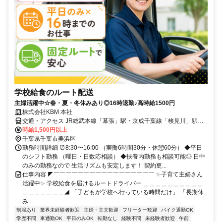
学校給食のルート配送
主婦活躍中☆春・夏・冬休みあり◎16時退勤♪高時給1500円
株式会社KBM 本社
交通・アクセス JR総武本線「幕張」駅・京成千葉線「検見川」駅か
ら車7～8分／車・バイク通勤OK
時給1,500円以上
千葉県千葉市美浜区
勤務時間詳細 ⏰8:30〜16:00 （実働6時間30分・休憩60分） ◆平日
のシフト勤務 （曜日・日数応相談） ◆扶養内勤務も相談可能◎ 日中
のみの勤務なので 生活リズムも安定します！ 契約更...
仕事内容 ◤￣￣￣￣￣￣￣￣￣￣￣￣￣￣￣￣￣ ✨子育て主婦さん
活躍中✨ 学校給食を届けるルートドライバー ＿＿＿＿＿＿＿＿＿＿
＿＿＿＿＿＿＿◢ 「子どもが学校へ行っている時間だけ」 「長期休
み...
制服あり
業界未経験者歓迎
主婦・主夫歓迎
フリーター歓迎
バイク通勤OK
学歴不問
車通勤OK
平日のみOK
転勤なし
経験不問
未経験者歓迎
午前