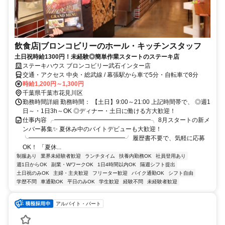
飲食店|ブロンコビリーのホール・キッチンスタッフ
土日祝時給1300円！未経験◎簡単作業スタートのステーキ店
ステーキハウス ブロンコビリー武石インター店
交通・アクセス 中央・総武線 / 幕張駅から車で5分・自転車で8分
時給1,200円～1,300円
千葉県千葉市花見川区
勤務時間詳細 勤務時間： 【土日】9:00～21:00 上記時間帯で、 ◎週1
日～・1日3h～OK ◎ディナー・土日に働ける方大歓迎！
仕事内容 ╭━━━━━━━━━━━━━━━━╮ 8月スタートの新メ
ンバー募集✨ 夏休み中のバイトデビューも大歓迎！
╰━━━━━━━━━━━━━━━━╯ 履歴書不要で、気軽に応募
OK！ 「夏休...
制服あり
業界未経験者歓迎
ランチタイム
扶養内勤務OK
社員登用あり
週1日からOK
副業・WワークOK
1日4時間以内OK
隔週シフト提出
土日祝のみOK
主婦・主夫歓迎
フリーター歓迎
バイク通勤OK
シフト自由
学歴不問
車通勤OK
平日のみOK
学生歓迎
経験不問
未経験者歓迎
アルバイト・パート