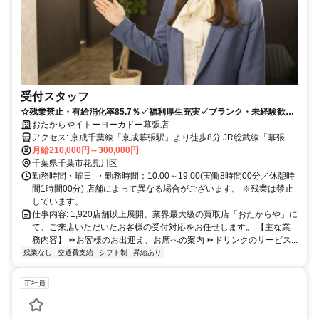
受付スタッフ
☆残業禁止・有給消化率85.7％✓福利厚生充実✓ブランク・未経験歓
迎！
おたからやイトーヨーカドー幕張店
アクセス: 京成千葉線「京成幕張駅」より徒歩8分 JR総武線「幕張
駅」より徒歩10分 国道14号(千葉街道)沿い、「幕張公園」交差点そ
月給210,000円～300,000円
ば
千葉県千葉市花見川区
勤務時間・曜日: ・勤務時間：10:00～19:00(実働8時間00分／休憩時
間1時間00分) 店舗によって異なる場合がございます。 ※残業は禁止
しています。
仕事内容: 1,920店舗以上展開、業界最大級の買取店「おたからや」に
て、ご来店いただいたお客様の受付対応をお任せします。 【主な業
務内容】 ⏩お客様のお出迎え、お席への案内 ⏩ドリンクのサービス...
残業なし
交通費支給
シフト制
昇給あり
正社員