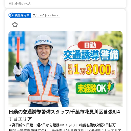
同じ企業の求人
アルバイト・パート
日勤の交通誘導警備スタッフ/千葉市花見川区幕張町4
丁目エリア
＜高日給＞日勤・週2日から勤務OK！シフト相談も柔軟対応♪日払可◎
未経験歓迎★
第一警備保障株式会社 幕張本店/千葉市花見川区幕張町4丁目エリア