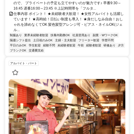
ので、 プライベートの予定も立てやすいのが魅力です♪ 早番9:30～
16:45 遅番16:00～23:45 ※上記時間帯を「フルタ...
仕事内容 ポイント！ ★未経験者大歓迎！ ★女性アルバイトも活躍し
ています！ ★高時給！日払い制度も導入！ ★身だしなみ自由！おし
ゃれを諦めなくてOK 髪色髪型アレンジ可・ピアス・ネイルOK(ジェ
ル...
制服あり
業界未経験者歓迎
扶養内勤務OK
社員登用あり
副業・WワークOK
隔週シフト提出
土日祝のみOK
主婦・主夫歓迎
フリーター歓迎
学歴不問
平日のみOK
学生歓迎
経験不問
未経験者歓迎
午前
経験者歓迎
研修あり
夕方
ブランクOK
交通費支給
アルバイト・パート