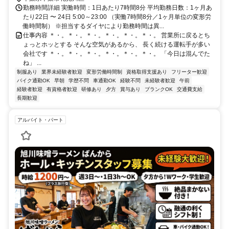
勤務時間詳細 実働時間：1日あたり7時間8分 平均勤務日数：1ヶ月あ
たり22日 〜 24日 5:00～23:00 （実働7時間8分／1ヶ月単位の変形労
働時間制） ※担当するダイヤにより勤務時間は異...
仕事内容 ＊・。＊・。＊・。＊・。＊・。＊・。 営業所に戻るとち
ょっとホッとする そんな空気があるから、 長く続ける運転手が多い
会社です ＊・。＊・。＊・。＊・。＊・。＊・。 「今日は混んでた
ね」 ...
制服あり
業界未経験者歓迎
変形労働時間制
資格取得支援あり
フリーター歓迎
バイク通勤OK
早朝
学歴不問
車通勤OK
経験不問
未経験者歓迎
午前
経験者歓迎
有資格者歓迎
研修あり
夕方
賞与あり
ブランクOK
交通費支給
長期歓迎
アルバイト・パート