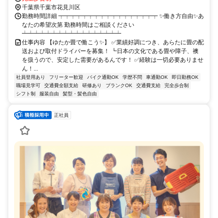
千葉県千葉市花見川区
勤務時間詳細 ┯┯┯┯┯┯┯┯┯┯┯┯┯┯┯┯┯ ✨働き方自由✨あ
なたの希望次第 勤務時間はご相談ください
┷┷┷┷┷┷┷┷┷┷┷┷┷┷┷┷┷
仕事内容 【ゆたか畳で働こう✨】 ✅業績好調につき、あらたに畳の配
送および取付ドライバーを募集！ ┗日本の文化である畳や障子、襖
を扱うので、安定した需要があるんです！ ✅経験は一切必要ありませ
ん！...
社員登用あり
フリーター歓迎
バイク通勤OK
学歴不問
車通勤OK
即日勤務OK
職場見学可
交通費全額支給
研修あり
ブランクOK
交通費支給
完全歩合制
シフト制
服装自由
髪型・髪色自由
正社員