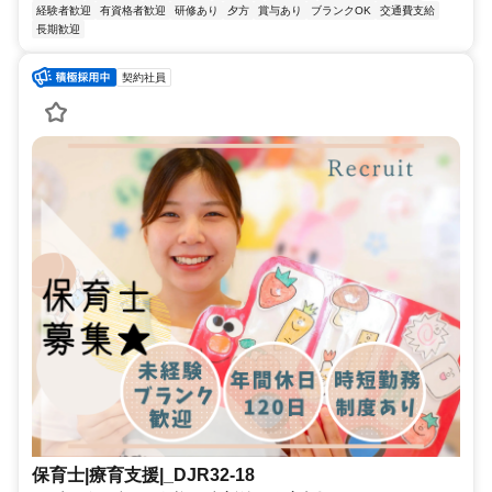
経験者歓迎
有資格者歓迎
研修あり
夕方
賞与あり
ブランクOK
交通費支給
長期歓迎
契約社員
保育士|療育支援|_DJR32-18