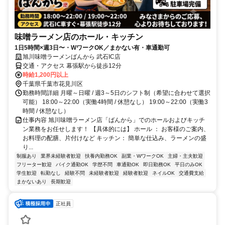
味噌ラーメン店のホール・キッチン
1日5時間×週3日〜・WワークOK／まかない有・車通勤可
旭川味噌ラーメンばんから 武石IC店
交通・アクセス 幕張駅から徒歩12分
時給1,200円以上
千葉県千葉市花見川区
勤務時間詳細 月曜～日曜 / 週3～5日のシフト制（希望に合わせて選択
可能） 18:00～22:00（実働4時間 / 休憩なし） 19:00～22:00（実働3
時間 / 休憩なし）
仕事内容 旭川味噌ラーメン店「ばんから」でのホールおよびキッチ
ン業務をお任せします！ 【具体的には】 ホール ： お客様のご案内、
お料理の配膳、片付けなど キッチン： 簡単な仕込み、ラーメンの盛
り...
制服あり
業界未経験者歓迎
扶養内勤務OK
副業・WワークOK
主婦・主夫歓迎
フリーター歓迎
バイク通勤OK
学歴不問
車通勤OK
即日勤務OK
平日のみOK
学生歓迎
転勤なし
経験不問
未経験者歓迎
経験者歓迎
ネイルOK
交通費支給
まかないあり
長期歓迎
正社員