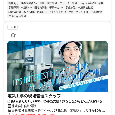
制服あり
扶養内勤務OK
主婦・主夫歓迎
フリーター歓迎
バイク通勤OK
早朝
学歴不問
車通勤OK
固定時間制
平日のみOK
学生歓迎
未経験者歓迎
経験者歓迎
ネイルOK
残業なし
月1シフト提出
夕方
ブランクOK
長期歓迎
フルタイム歓迎
正社員
電気工事の現場管理スタッフ
出張1回あたり1万2,000円の手当支給！旅をしながらどんどん稼げる！
年間休日120日！未経験者も歓迎
株式会社信和電設
最寄駅 検見川駅 交通アクセス JR総武線「幕張駅」より徒歩15分 京