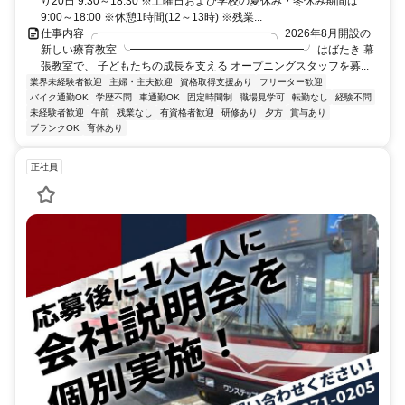
り20日 9:30～18:30 ※土曜日および学校の夏休み・冬休み期間は
9:00～18:00 ※休憩1時間(12～13時) ※残業...
仕事内容 ╭━━━━━━━━━━━━━━━━╮ 2026年8月開設の
新しい療育教室 ╰━━━━━━━━━━━━━━━━╯ はばたき 幕
張教室で、 子どもたちの成長を支える オープニングスタッフを募...
業界未経験者歓迎
主婦・主夫歓迎
資格取得支援あり
フリーター歓迎
バイク通勤OK
学歴不問
車通勤OK
固定時間制
職場見学可
転勤なし
経験不問
未経験者歓迎
午前
残業なし
有資格者歓迎
研修あり
夕方
賞与あり
ブランクOK
育休あり
正社員