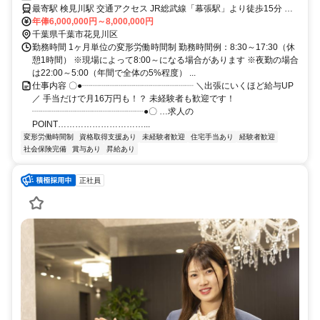
最寄駅 検見川駅 交通アクセス JR総武線「幕張駅」より徒歩15分 京
成電鉄千葉線「検見川駅」より徒歩13分 （上記は本社までのアクセ
年俸6,000,000円～8,000,000円
ス） ★現場は静岡県〜東北地方のエリアです。 ≪Point≫ ●転勤なし
千葉県千葉市花見川区
勤務時間 1ヶ月単位の変形労働時間制 勤務時間例：8:30～17:30（休
●直行直帰OK ●出張あり
憩1時間） ※現場によって8:00～になる場合があります ※夜勤の場合
は22:00～5:00（年間で全体の5%程度） ...
仕事内容 〇●┈┈┈┈┈┈┈┈┈┈┈┈┈ ＼出張にいくほど給与UP
／ 手当だけで月16万円も！？ 未経験者も歓迎です！
┈┈┈┈┈┈┈┈┈┈┈┈┈●〇 …求人の
POINT…………………………...
変形労働時間制
資格取得支援あり
未経験者歓迎
住宅手当あり
経験者歓迎
社会保険完備
賞与あり
昇給あり
正社員