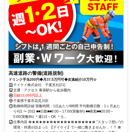
高速道路の警備(道路規制)
ドリンク手当200円◆月37.5万円可◆友達紹介10万円☆
テイケイ株式会社 千葉支社[21]
交通・アクセス 幕張駅から徒歩圏内
日給15,000円以上
千葉県千葉市花見川区
勤務時間詳細 実働時間：1日あたり8時間 平均勤務日数：1ヶ月あた
り4日 〜 20日 ■■日勤■■8:00～17:00(実働8h) ■■夜勤■■20:00～
5:00(実働8h) ＊週1日～OK ＊土...
仕事内容 〓★〓★〓★〓★〓★〓★〓★〓★〓★〓 ”スタッフ想い”の
環境・待遇が詰まった 【テイケイ】で一緒に働きませんか…！？ 〓