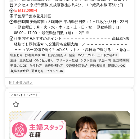
アクセス 京成千葉線 京成幕張徒歩約4分、ＪＲ総武本線 幕張北口徒
歩約5分、京成千葉線 検見川徒歩約21分 直行直帰OK＊交通費全額支
日給13,000円
給＊
千葉県千葉市花見川区
勤務時間 実働時間：8時間/日 平均勤務日数：1ヶ月あたり8日～22日
・勤務曜日：月・火・水・木・金・土・日・祝 ・勤務時間： [1]
08:00～17:00 ・最低勤務日数（週）：2日 ※...
仕事内容 ■おすすめポイント ＝＝＝＝＝＝＝＝＝＝＝＝＝ 高日給×未
経験でも厚待遇★ ＼交通費も全額支給！／ ＝＝＝＝＝＝＝＝＝＝＝
＝＝ ＜第一警備で働く7つのメリット＞ ・高日給で稼げる！ ・急な...
制服あり
扶養内勤務OK
社員登用あり
副業・WワークOK
土日祝のみOK
主婦・主夫歓迎
60代も応募可
フリーター歓迎
シフト自由
学歴不問
固定時間制
平日のみOK
学生歓迎
未経験者歓迎
交通費全額支給
経験者歓迎
即日払いOK
有資格者歓迎
研修あり
ブランクOK
同じ企業の求人
アルバイト・パート