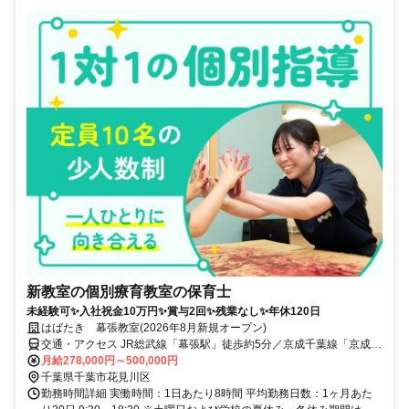
新教室の個別療育教室の保育士
未経験可✨入社祝金10万円✨賞与2回✨残業なし✨年休120日
はばたき 幕張教室(2026年8月新規オープン)
交通・アクセス JR総武線「幕張駅」徒歩約5分／京成千葉線「京成幕
張駅」徒歩約6分
月給278,000円～500,000円
千葉県千葉市花見川区
勤務時間詳細 実働時間：1日あたり8時間 平均勤務日数：1ヶ月あた