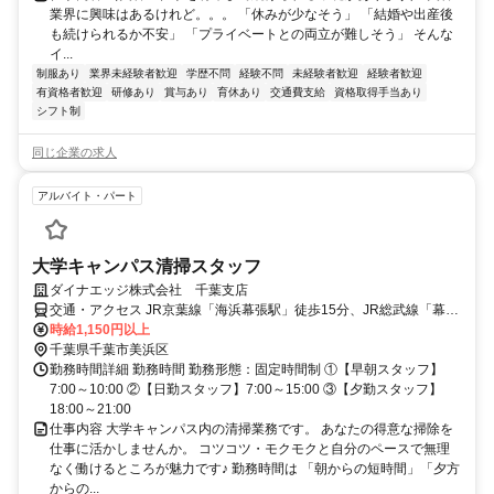
業界に興味はあるけれど。。。 「休みが少なそう」 「結婚や出産後
も続けられるか不安」 「プライベートとの両立が難しそう」 そんな
イ...
制服あり
業界未経験者歓迎
学歴不問
経験不問
未経験者歓迎
経験者歓迎
有資格者歓迎
研修あり
賞与あり
育休あり
交通費支給
資格取得手当あり
シフト制
同じ企業の求人
アルバイト・パート
大学キャンパス清掃スタッフ
ダイナエッジ株式会社 千葉支店
交通・アクセス JR京葉線「海浜幕張駅」徒歩15分、JR総武線「幕張
駅」徒歩20分
時給1,150円以上
千葉県千葉市美浜区
勤務時間詳細 勤務時間 勤務形態：固定時間制 ①【早朝スタッフ】
7:00～10:00 ②【日勤スタッフ】7:00～15:00 ③【夕勤スタッフ】
18:00～21:00
仕事内容 大学キャンパス内の清掃業務です。 あなたの得意な掃除を
仕事に活かしませんか。 コツコツ・モクモクと自分のペースで無理
なく働けるところが魅力です♪ 勤務時間は 「朝からの短時間」「夕方
からの...