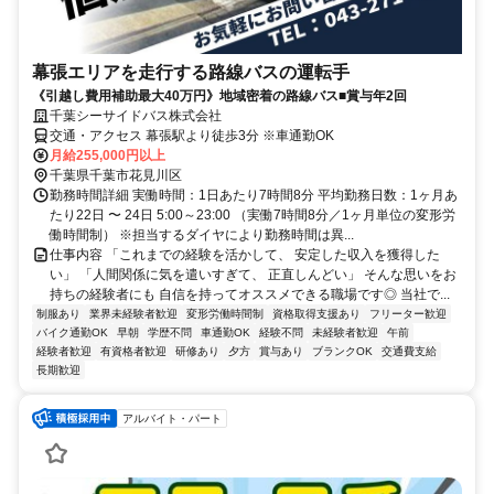
幕張エリアを走行する路線バスの運転手
《引越し費用補助最大40万円》地域密着の路線バス■賞与年2回
千葉シーサイドバス株式会社
交通・アクセス 幕張駅より徒歩3分 ※車通勤OK
月給255,000円以上
千葉県千葉市花見川区
勤務時間詳細 実働時間：1日あたり7時間8分 平均勤務日数：1ヶ月あ
たり22日 〜 24日 5:00～23:00 （実働7時間8分／1ヶ月単位の変形労
働時間制） ※担当するダイヤにより勤務時間は異...
仕事内容 「これまでの経験を活かして、 安定した収入を獲得した
い」 「人間関係に気を遣いすぎて、 正直しんどい」 そんな思いをお
持ちの経験者にも 自信を持ってオススメできる職場です◎ 当社で...
制服あり
業界未経験者歓迎
変形労働時間制
資格取得支援あり
フリーター歓迎
バイク通勤OK
早朝
学歴不問
車通勤OK
経験不問
未経験者歓迎
午前
経験者歓迎
有資格者歓迎
研修あり
夕方
賞与あり
ブランクOK
交通費支給
長期歓迎
アルバイト・パート