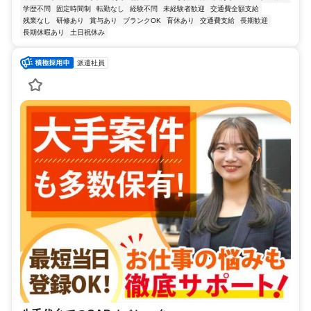
学歴不問
固定時間制
転勤なし
経験不問
未経験者歓迎
交通費全額支給
残業なし
研修あり
賞与あり
ブランクOK
育休あり
交通費支給
長期歓迎
長期休暇あり
土日祝休み
派遣社員