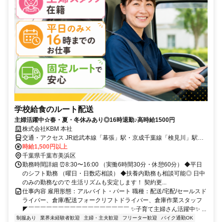
学校給食のルート配送
主婦活躍中☆春・夏・冬休みあり◎16時退勤♪高時給1500円
株式会社KBM 本社
交通・アクセス JR総武本線「幕張」駅・京成千葉線「検見川」駅か
ら車7～8分／車・バイク通勤OK
時給1,500円以上
千葉県千葉市美浜区
勤務時間詳細 ⏰8:30〜16:00 （実働6時間30分・休憩60分） ◆平日
のシフト勤務 （曜日・日数応相談） ◆扶養内勤務も相談可能◎ 日中
のみの勤務なので 生活リズムも安定します！ 契約更...
仕事内容 雇用形態：アルバイト・パート 職種：配送/宅配/セールスド
ライバー、倉庫/配送フォークリフトドライバー、倉庫作業スタッフ
◤￣￣￣￣￣￣￣￣￣￣￣￣￣￣￣￣￣ ✨子育て主婦さん活躍中✨ ...
制服あり
業界未経験者歓迎
主婦・主夫歓迎
フリーター歓迎
バイク通勤OK