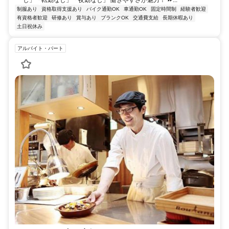
制服あり
資格取得支援あり
バイク通勤OK
車通勤OK
固定時間制
経験者歓迎
有資格者歓迎
研修あり
賞与あり
ブランクOK
交通費支給
長期休暇あり
土日祝休み
アルバイト・パート