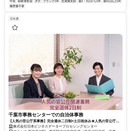
午前
経験者歓迎
夕方
ブランクOK
交通費支給
週2・3日からOK
週4日以上OK
履歴書不要
正社員
千葉市事務センターでの自治体事務
【人気の官公庁系事務】完全週休二日制×土日祝休み★人気の官公庁関
連のお仕事
株式会社日本ビジネスデータープロセシングセンター