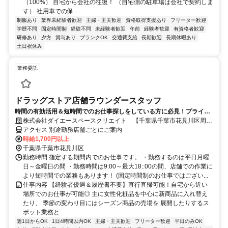
（100%） 自宅から会社の往復！ （自宅側の駐車場は会社で契約しま
す） 社用車での保...
制服あり
業界未経験者歓迎
主婦・主夫歓迎
資格取得支援あり
フリーター歓迎
学歴不問
固定時間制
経験不問
未経験者歓迎
午前
経験者歓迎
有資格者歓迎
研修あり
夕方
賞与あり
ブランクOK
交通費支給
長期歓迎
長期休暇あり
土日祝休み
業務委託
ドラッグストア店舗ラウンダースタッフ
時間の有効活用＆短時間でのお仕事探しをしている方に必見！プライベ
ート重視のお仕事！
株式会社ダイエースペースクリエイト 【千葉県千葉市花見川区周
辺】ドラッグストア店舗ラウンダー(化粧品など)
アクセス 別途勤務店舗ごとにご案内
時給1,700円以上
千葉県千葉市花見川区
勤務時間 指定する期間内でのお仕事です。 ・勤務するのは平日月曜
日～金曜日の間 ・勤務時間は9:00～最大18::00の間、店舗での作業に
より短時間での業務もあります！ (固定時間制のお仕事ではござい...
仕事内容 【経験者優遇＆履歴書不要】直行直帰可能！自宅から近い
場所でのお仕事が可能◎ 主に女性化粧品を中心に新商品に入れ替え
たり、 季節の変わり目にはシーズン商品の売場を 展開したりするス
ポット業務と...
週1日からOK
1日4時間以内OK
主婦・主夫歓迎
フリーター歓迎
平日のみOK