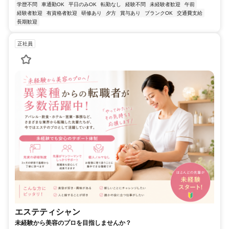
学歴不問
車通勤OK
平日のみOK
転勤なし
経験不問
未経験者歓迎
午前
経験者歓迎
有資格者歓迎
研修あり
夕方
賞与あり
ブランクOK
交通費支給
長期歓迎
正社員
エステティシャン
未経験から美容のプロを目指しませんか？