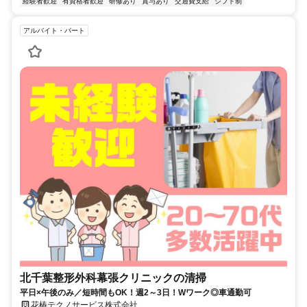
経験者歓迎
有資格者歓迎
研修あり
賞与あり
交通費支給
シフト制
アルバイト・パート
北千葉整形外科幕張クリニックの清掃
平日×午後のみ／短時間もOK！週2～3日！Wワーク◎車通勤可
花椿テクノサービス株式会社