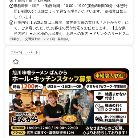
ば
千葉県千葉市花見川区
勤務時間・曜日: ・勤務時間：10:00～19:00(実働8時間00分／休憩時
間1時間00分) 店舗によって異なる場合がございます。 ※残業は禁止
しています。
仕事内容: 1,920店舗以上展開、業界最大級の買取店「おたからや」に
て、ご来店いただいたお客様の受付対応をお任せします。 【主な業
務内容】 ⏩お客様のお出迎え、お席への案内 ⏩ドリンクのサービス...
残業なし
交通費支給
シフト制
昇給あり
アルバイト・パート