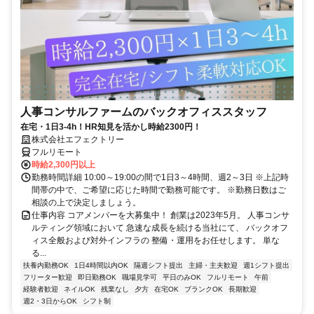
人事コンサルファームのバックオフィススタッフ
在宅・1日3-4h！HR知見を活かし時給2300円！
株式会社エフェクトリー
フルリモート
時給2,300円以上
勤務時間詳細 10:00～19:00の間で1日3～4時間、週2～3日 ※上記時
間帯の中で、ご希望に応じた時間で勤務可能です。 ※勤務日数はご
相談の上で決定しましょう。
仕事内容 コアメンバーを大募集中！ 創業は2023年5月。 人事コンサ
ルティング領域において 急速な成長を続ける当社にて、 バックオフ
ィス全般および対外インフラの 整備・運用をお任せします。 単な
る...
扶養内勤務OK
1日4時間以内OK
隔週シフト提出
主婦・主夫歓迎
週1シフト提出
フリーター歓迎
即日勤務OK
職場見学可
平日のみOK
フルリモート
午前
経験者歓迎
ネイルOK
残業なし
夕方
在宅OK
ブランクOK
長期歓迎
週2・3日からOK
シフト制