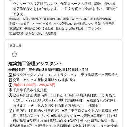
ウンターでの接客対応および、作業スペースの清掃、調理、洗い場、
閉店作業などをお任せします。 ご注文を伺って会計を行い、 商品が
でき次...
制服あり
扶養内勤務OK
週1日からOK
副業・WワークOK
1日4時間以内OK
主婦・主夫歓迎
フリーター歓迎
バイク通勤OK
給料前払いOK
早朝
学歴不問
車通勤OK
平日のみOK
学生歓迎
転勤なし
経験者歓迎
ブランクOK
交通費支給
まかないあり
長期歓迎
派遣社員
建築施工管理アシスタント
未経験歓迎！完全週休2日制/年間休日120日以上/545
株式会社テクノプロ・コンストラクション 東京建築第一支店派遣先
交通・アクセス 新検見川駅から徒歩15分
月給231,000円～295,675円
千葉県千葉市花見川区
勤務時間詳細 実働時間：1日あたり8時間 平均勤務日数：1ヶ月あた
り20日 〜 22日 08：00～17：00（実働8時間） ★残業なしの案件も
あります！ ★「収入を増やせる働き方がいい」「残業ゼ...
仕事内容 【具体的な仕事内容】 ■進行中プロジェクトの写真撮影 ■写
真・書類のファイリング ■現場のスケジュール管理 ■工事の手順や材
料の確認 ■各種社内向け書類の作成 ■CADを使った図面の確認・修...
業界未経験者歓迎
社員登用あり
無期雇用派遣
資格取得支援あり
フリーター歓迎