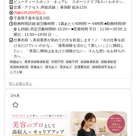
ビューティースポット・キュアレ スポーツクラブ&スパ ルネサンス
幕張店
交通・アクセス JR総武線｜ 幕張駅 徒歩12分
月給249,000円以上
千葉県千葉市花見川区
勤務時間詳細 総労働時間：1週あたり40時間 〜 44時間 ■勤務時間(研
修も同様) 所定労働時間8h 10:20〜 ■営業時間 平日：11:00〜20:00 土
曜日：11:00〜19:00 日・...
仕事内容 ＼美容業界が初めての方を歓迎します！／ 「今の仕事を続
けるだけでいいのかな」 「接客経験を活かして新しいことに挑戦し
たい」 「美容に興味はあるけど経験がない」 そんな想いをお持ちの
方へ ...
制服あり
業界未経験者歓迎
学歴不問
経験不問
未経験者歓迎
経験者歓迎
有資格者歓迎
研修あり
賞与あり
育休あり
交通費支給
資格取得手当あり
シフト制
同じ企業の求人
正社員