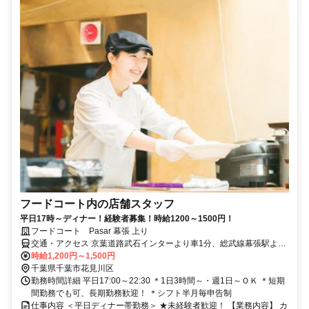
フードコート内の店舗スタッフ
平日17時～ディナー！経験者募集！時給1200～1500円！
フードコート Pasar 幕張 上り
交通・アクセス 京葉道路武石インターより車1分、総武線幕張駅より
徒歩20分
時給1,200円～1,500円
千葉県千葉市花見川区
勤務時間詳細 平日17:00～22:30 ＊1日3時間～・週1日～ＯＫ ＊短期
間勤務でも可、長期勤務歓迎！ ＊シフト半月毎申告制
仕事内容 ＜平日ディナー帯勤務＞ ★未経験者歓迎！ 【業務内容】 カ