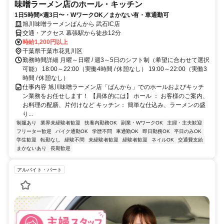
味噌ラーメン店のホール・キッチン
1日5時間×週3日〜・WワークOK／まかない有・車通勤可
旭川味噌ラーメンばんから 武石IC店
交通・アクセス 幕張駅から徒歩12分
時給1,200円以上
千葉県千葉市花見川区
勤務時間詳細 月曜～日曜 / 週3～5日のシフト制（希望に合わせて選択
可能） 18:00～22:00（実働4時間 / 休憩なし） 19:00～22:00（実働3
時間 / 休憩なし）
仕事内容 旭川味噌ラーメン店「ばんから」でのホールおよびキッチ
ン業務をお任せします！ 【具体的には】 ホール ： お客様のご案内、
お料理の配膳、片付けなど キッチン： 簡単な仕込み、ラーメンの盛
り...
制服あり
業界未経験者歓迎
扶養内勤務OK
副業・WワークOK
主婦・主夫歓迎
フリーター歓迎
バイク通勤OK
学歴不問
車通勤OK
即日勤務OK
平日のみOK
学生歓迎
転勤なし
経験不問
未経験者歓迎
経験者歓迎
ネイルOK
交通費支給
まかないあり
長期歓迎
アルバイト・パート