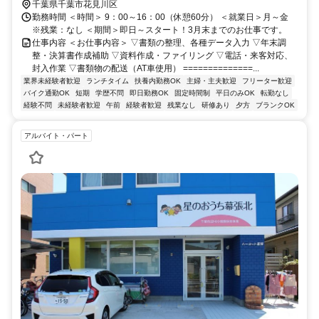
千葉県千葉市花見川区
勤務時間 ＜時間＞ 9：00～16：00（休憩60分） ＜就業日＞月～金
※残業：なし ＜期間＞即日～スタート！3月末までのお仕事です。
仕事内容 ＜お仕事内容＞ ▽書類の整理、各種データ入力 ▽年末調
整・決算書作成補助 ▽資料作成・ファイリング ▽電話・来客対応、
封入作業 ▽書類物の配送（AT車使用） ==============...
業界未経験者歓迎
ランチタイム
扶養内勤務OK
主婦・主夫歓迎
フリーター歓迎
バイク通勤OK
短期
学歴不問
即日勤務OK
固定時間制
平日のみOK
転勤なし
経験不問
未経験者歓迎
午前
経験者歓迎
残業なし
研修あり
夕方
ブランクOK
アルバイト・パート