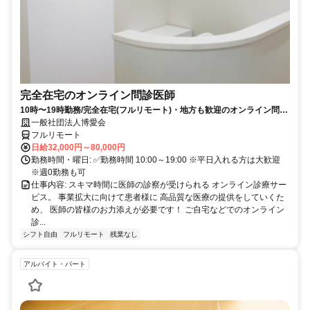
完全在宅のオンライン問診医師
10時〜19時勤務/完全在宅(フルリモート)・地方も歓迎のオンライン問診
業務
一般社団法人博愛会
フルリモート
日給32,000円～80,000円
勤務時間・曜日: ✅勤務時間 10:00～19:00 ※平日入れる方は大歓迎
※週0勤務も可
仕事内容: スキマ時間に医師の診察が受けられる オンライン診療サー
ビス。 事業拡大に向けて患者様に 高品質な医療の提供をしていくた
め、 医師の皆様のお力添えが必要です！ ご自宅などでのオンライン
診...
シフト自由
フルリモート
残業なし
アルバイト・パート