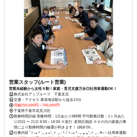
営業スタッフ(ルート営業)
営業未経験から女性９割！家庭・育児支援万全◎社用車通勤OK！
株式会社アップルーフ 千葉支店
交通・アクセス 幕張海浜駅から徒歩15分
月給250,000円～700,000円
千葉県千葉市花見川区
勤務時間詳細 実働時間：1日あたり8時間 平均勤務日数：1ヶ月あた
り20日 〜 21日 9:00～18:00 ※直行･直帰応相談 ※その日の家庭の事
情により勤務時間の融通が利きます！ (例)8:00...
仕事内容 ˚✧₊⁎＊:.｡.⁎ ⁎⁺˳✧ .｡.:＊༚˚✧₊⁎＊:.｡.⁎ ⁎⁺˳✧ .｡.:＊༚ ✨社用車通勤