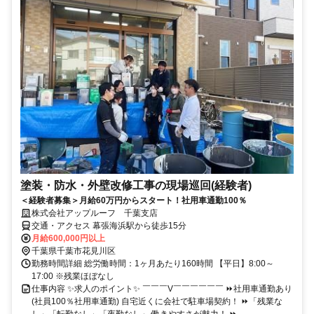
塗装・防水・外壁改修工事の現場巡回(経験者)
＜経験者募集＞月給60万円からスタート！社用車通勤100％
株式会社アップルーフ 千葉支店
交通・アクセス 幕張海浜駅から徒歩15分
月給600,000円以上
千葉県千葉市花見川区
勤務時間詳細 総労働時間：1ヶ月あたり160時間 【平日】8:00～
17:00 ※残業ほぼなし
仕事内容 ✨求人のポイント✨ ￣￣￣V￣￣￣￣￣￣ ⏩️社用車通勤あり
(社員100％社用車通勤) 自宅近くに会社で駐車場契約！ ⏩️「残業な
し」「転勤なし」「夜勤なし」 働きやすさが魅力！ ⏩...