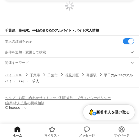
千葉県、幕張駅、平日のみOKのアルバイト・バイト求人情報
求人の詳細を表示
条件を追加・変更して検索
市区町村を追加・変更
関連キーワード
完全在宅ワーク 全国
シール貼り 在宅
現在地周辺
ガチャガチャ
犬カフェ
千葉県
駅を追加・変更
バイトTOP
千葉県
千葉市
花見川区
幕張駅
平日のみOKのアル
千葉県
すべて
バイト・バイト・求人
千葉市
すべて
職種を追加・変更
JR武蔵野線
中央区
花見川区
稲毛区
若葉区
緑区
美浜区
南流山駅
新松戸駅
新八柱駅
東松戸駅
市川大野駅
船橋法典駅
西船橋駅
飲食・フードサービス
銚子市
市川市
船橋市
館山市
木更津市
松戸市
野田市
茂原市
成田市
佐倉市
東金市
特徴を追加・変更
飲食・フードサービス
すべて
ヘルプ・お問い合わせ
サイトマップ
利用規約・プライバシーポリシー
JR中央・総武線
旭市
習志野市
柏市
勝浦市
市原市
流山市
八千代市
我孫子市
鴨川市
鎌ケ谷市
ホールスタッフ
キッチンスタッフ
皿洗い・洗い場
精肉・鮮魚加工
給食調理
人気
[企業]求人広告の掲載相談
市川駅
本八幡駅
下総中山駅
西船橋駅
船橋駅
東船橋駅
津田沼駅
幕張本郷駅
幕張駅
君津市
富津市
浦安市
四街道市
袖ケ浦市
八街市
印西市
白井市
富里市
南房総市
雇用形態を追加・変更
パン屋（ベーカリー）
フードカウンター販売員
バー（BAR）・バーテンダー
日払いOK
高校生歓迎
学生歓迎
深夜の仕事
髪型・髪色自由
ひげOK
ネイルOK
新検見川駅
稲毛駅
西千葉駅
千葉駅
匝瑳市
香取市
山武市
いすみ市
大網白里市
印旛郡
香取郡
山武郡
長生郡
夷隅郡
飲食店補助（開店・閉店準備）
飲食店（店長・マネージャー）
新着求人を受け取る
ピアスOK
アルバイト・パート
履歴書不要
オープニングスタッフ
留学生・外国人活躍中
安房郡
都道府県を変更
営業・販売
JR総武本線
勤務期間
正社員
市川駅
船橋駅
津田沼駅
稲毛駅
千葉駅
東千葉駅
都賀駅
四街道駅
物井駅
佐倉駅
営業・販売
すべて
短期
契約社員
単発・1日OK
長期
期間限定（春夏冬休み等）
南酒々井駅
榎戸駅
八街駅
日向駅
成東駅
松尾駅
横芝駅
飯倉駅
八日市場駅
干潟駅
旭駅
営業
テレフォンアポインター（テレアポ）
ルートセールス
コンビニ
シフト
派遣社員
飯岡駅
倉橋駅
猿田駅
松岸駅
銚子駅
フードカウンター販売員
アパレル
家電量販店・携帯販売（携帯ショップ）
土日祝のみOK
業務委託
平日のみOK
週1日からOK
週2・3日からOK
週4日以上OK
ホーム
マイリスト
メッセージ
マイページ
販売店（店長・マネージャー）
その他販売