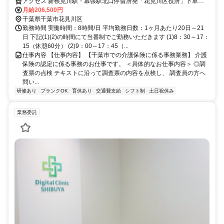
アクセス 新検見川駅・幕張駅北口停留所発「花見川区役所」下車徒
歩6分／京成検見川駅 徒歩18分※自転車通勤OK
月給206,500円
千葉県千葉市花見川区
勤務時間 実働時間：8時間/日 平均勤務日数：1ヶ月あたり20日～21
日 下記(1)(2)の時間にて当番制でご勤務いただきます (1)8：30～17：
15（休憩60分） (2)9：00～17：45（...
仕事内容 【仕事内容】 【千葉市での介護保険に係る事務業務】 介護
保険の認定に係る事務のお仕事です。 ＜具体的なお仕事内容＞ ◎調
査票の点検 テキストに沿って調査票の内容を点検し、 調査員の方へ
問い...
研修あり
ブランクOK
育休あり
交通費支給
シフト制
土日祝休み
業務委託