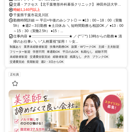
交通・アクセス 【北千葉整形外科幕張クリニック】 神田外語大学バ
ス停～徒歩4分／/JR（京成）幕張駅（徒歩20分）
時給1,140円以上
千葉県千葉市花見川区
勤務時間詳細 ー 平日×午後のみシフト◎ ー ■13：00～18：00（実働
5h） ★週2～3日勤務 ★土日休み ＼ 短時間勤務も相談OK ／ ●13：00
～15：30（実働2.5h） ●15：...
仕事内容 ★::::::::::::::::::::::::::::::::::::::::::★ ／ (*'▽'*) 13時からの勤務★ 清
掃のお仕事♪ ＼ ✨"人柄重視"採用！ ✨女...
制服あり
業界未経験者歓迎
扶養内勤務OK
副業・WワークOK
主婦・主夫歓迎
フリーター歓迎
学歴不問
車通勤OK
平日のみOK
転勤なし
経験不問
未経験者歓迎
交通費全額支給
経験者歓迎
残業なし
夕方
ブランクOK
交通費支給
長期歓迎
週2・3日からOK
正社員