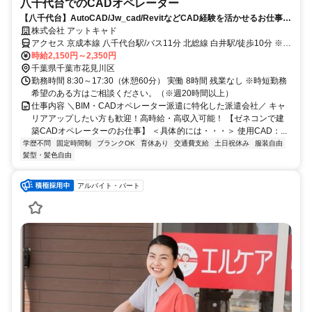
八千代台でのCADオペレーター
【八千代台】AutoCAD/Jw_cad/RevitなどCAD経験を活かせるお仕事を
ご紹介！
株式会社 アットキャド
アクセス 京成本線 八千代台駅/バス11分 北総線 白井駅/徒歩10分 ※車
OK・駐車場アリ
時給2,150円～2,350円
千葉県千葉市花見川区
勤務時間 8:30～17:30（休憩60分） 実働 8時間 残業なし ※時短勤務
希望のある方はご相談ください。（※週20時間以上）
仕事内容 ＼BIM・CADオペレーター派遣に特化した派遣会社／ キャ
リアアップしたい方も歓迎！高時給・高収入可能！ 【ゼネコンで建
築CADオペレーターのお仕事】 ＜具体的には・・・＞ 使用CAD：...
学歴不問
固定時間制
ブランクOK
育休あり
交通費支給
土日祝休み
服装自由
髪型・髪色自由
アルバイト・パート