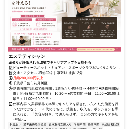
エステティシャン
頑張りが評価される環境でキャリアアップを目指せる！
ビューティースポット・キュアレ スポーツクラブ&スパ ルネサンス
幕張店
交通・アクセス JR総武線｜ 幕張駅 徒歩12分
月給280,000円以上
千葉県千葉市花見川区
勤務時間詳細 総労働時間：1週あたり40時間 〜 44時間 ■勤務時間(研
修も同様) 所定労働時間8h 10:20〜 ■営業時間 平日：11:00〜20:00 土
曜日：11:00〜19:00 日・...
仕事内容 ＼美容業界で本気でキャリアを築きたい方／ ただ施術を行
うだけではなく、 20代のうちに、技術も、収入も、ポジションも手
に入れる。 「美容が好き」で終わらせず、 自分の力でキャリアを切
り拓い...
制服あり
業界未経験者歓迎
資格取得支援あり
学歴不問
経験不問
未経験者歓迎