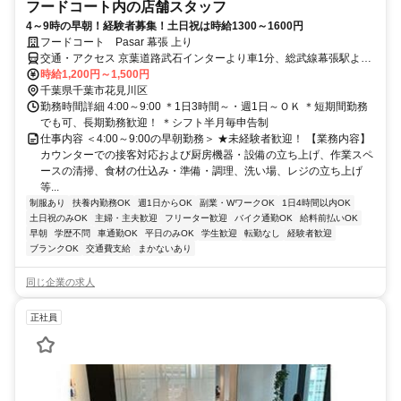
フードコート内の店舗スタッフ
4～9時の早朝！経験者募集！土日祝は時給1300～1600円
フードコート Pasar 幕張 上り
交通・アクセス 京葉道路武石インターより車1分、総武線幕張駅より
徒歩20分
時給1,200円～1,500円
千葉県千葉市花見川区
勤務時間詳細 4:00～9:00 ＊1日3時間～・週1日～ＯＫ ＊短期間勤務
でも可、長期勤務歓迎！ ＊シフト半月毎申告制
仕事内容 ＜4:00～9:00の早朝勤務＞ ★未経験者歓迎！ 【業務内容】
カウンターでの接客対応および厨房機器・設備の立ち上げ、作業スペ
ースの清掃、食材の仕込み・準備・調理、洗い場、レジの立ち上げ
等...
制服あり
扶養内勤務OK
週1日からOK
副業・WワークOK
1日4時間以内OK
土日祝のみOK
主婦・主夫歓迎
フリーター歓迎
バイク通勤OK
給料前払いOK
早朝
学歴不問
車通勤OK
平日のみOK
学生歓迎
転勤なし
経験者歓迎
ブランクOK
交通費支給
まかないあり
同じ企業の求人
正社員