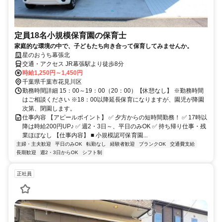
定員18名小規模保育園の保育士
家庭的な環境の中で、子どもたち向き合って保育してみませんか。
星のおうち幕張北
交通・アクセス JR幕張駅より徒歩8分
時給1,250円～1,450円
千葉県千葉市花見川区
勤務時間詳細 15：00～19：00（20：00）【休憩なし】 ※勤務時間
はご相談ください ※18：00以降延長保育になりますが、園児が降園
次第、閉園します。
仕事内容 【アピールポイント】 ✅ 夕方からの短時間勤務！ ✅ 17時以
降は時給200円UP♪ ✅ 週2・3日～、平日のみOK ✅ 持ち帰り仕事・残
業ほぼなし 【仕事内容】 ■ 小規模認可保育園...
主婦・主夫歓迎
平日のみOK
転勤なし
経験者歓迎
ブランクOK
交通費支給
長期歓迎
週2・3日からOK
シフト制
正社員