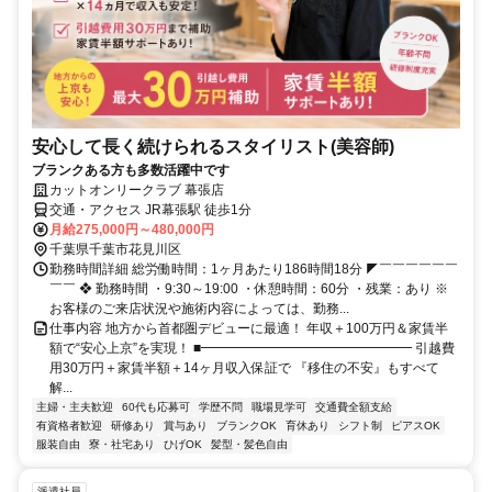
安心して長く続けられるスタイリスト(美容師)
ブランクある方も多数活躍中です
カットオンリークラブ 幕張店
交通・アクセス JR幕張駅 徒歩1分
月給275,000円～480,000円
千葉県千葉市花見川区
勤務時間詳細 総労働時間：1ヶ月あたり186時間18分 ◤￣￣￣￣￣￣
￣￣ ❖ 勤務時間 ・9:30～19:00 ・休憩時間：60分 ・残業：あり ※
お客様のご来店状況や施術内容によっては、勤務...
仕事内容 地方から首都圏デビューに最適！ 年収＋100万円＆家賃半
額で“安心上京”を実現！ ■━━━━━━━━━━━━━━━━ 引越費
用30万円＋家賃半額＋14ヶ月収入保証で 『移住の不安』もすべて
解...
主婦・主夫歓迎
60代も応募可
学歴不問
職場見学可
交通費全額支給
有資格者歓迎
研修あり
賞与あり
ブランクOK
育休あり
シフト制
ピアスOK
服装自由
寮・社宅あり
ひげOK
髪型・髪色自由
派遣社員