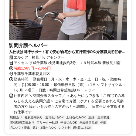
訪問介護ヘルパー
入社後は同行サポート有で安心/自宅から直行直帰OK/介護職員初任者研
修以上：必須
エルケア 検見川ケアセンター
アクセス 京成千葉線 検見川徒歩約3分、ＪＲ総武本線 新検見川南口
徒歩約10分、ＪＲ総武本線 幕張北口徒歩約15分
時給1,565円～2,065円
千葉県千葉市花見川区
勤務時間 ・勤務曜日：月・火・水・木・金・土・日・祝 ・勤務時
間： [1] 08:00～18:00 ・最低勤務日数（週）：1日 シフトサイクル：
1ヶ月 ＜曜日・日数・時間は希望相談OK！＞ ライ...
仕事内容 ＼訪問介護スタッフ／ ＜あなたにもできる！ご自宅での暮
らしを支える訪問介護＞ ご自宅で介護（ケア）を必要とされる高齢
者の方や 障がいをお持ちの方のもとへ訪問し、 日常生活を支援する
お仕事です...
制服あり
社員登用あり
週1日からOK
土日祝のみOK
主婦・主夫歓迎
資格取得支援あり
フリーター歓迎
平日のみOK
未経験者歓迎
午前
月1シフト提出
週2・3日からOK
シフト制
週4日以上OK