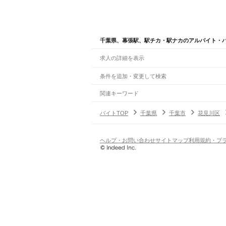
千葉県、幕張駅、駅チカ・駅ナカのアルバイト・
求人の詳細を表示
条件を追加・変更して検索
市区町村を追加・変更
関連キーワード
完全在宅ワーク 全国
シール貼り 在宅
現在地周
千葉県
駅を追加・変更
バイトTOP
千葉県
千葉市
花見川区
千葉県
すべて
千葉市
すべて
職種を追加・変更
JR武蔵野線
中央区
花見川区
稲毛区
若葉区
緑区
美浜区
南流山駅
新松戸駅
新八柱駅
東松戸駅
市川大野駅
飲食・フードサービス
ヘルプ・お問い合わせ
サイトマップ
利用規約・プ
銚子市
市川市
船橋市
館山市
木更津市
松戸市
特徴を追加・変更
飲食・フードサービス
すべて
JR中央・総武線
八街市
印西市
白井市
富里市
南房総市
匝瑳市
ホールスタッフ
キッチンスタッフ
皿洗い・洗い
人気
市川駅
本八幡駅
下総中山駅
西船橋駅
船橋駅
東船
雇用形態を追加・変更
飲食店（店長・マネージャー）
日払いOK
高校生歓迎
学生歓迎
深夜の仕事
髪型
営業・販売
JR総武本線
勤務期間
アルバイト・パート
都道府県を変更
市川駅
船橋駅
津田沼駅
稲毛駅
千葉駅
東千葉駅
都
営業・販売
すべて
短期
正社員
単発・1日OK
長期
期間限定（春夏冬休み等
営業
テレフォンアポインター（テレアポ）
ルー
シフト
契約社員
JR常磐線(上野～取手)
旅行・レジャー・イベント
土日祝のみOK
派遣社員
平日のみOK
週1日からOK
週2・3
松戸駅
北松戸駅
馬橋駅
新松戸駅
北小金駅
南柏駅
旅行・レジャー・イベント
すべて
変形労働時間制
業務委託
ホテルスタッフ（フロント等）
レジャー施設・
働く時間
JR外房線
倉庫・物流管理
早朝・朝の仕事
昼の仕事
夕方からの仕事
夜から