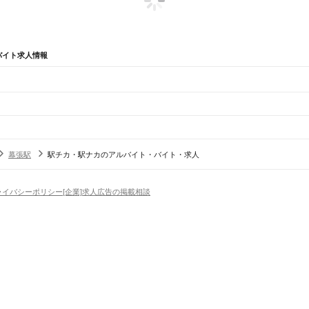
バイト求人情報
辺
ガチャガチャ
犬カフェ
幕張駅
駅チカ・駅ナカのアルバイト・バイト・求人
船橋法典駅
西船橋駅
ライバシーポリシー
[企業]求人広告の掲載相談
野田市
茂原市
成田市
佐倉市
東金市
旭市
習志野市
柏市
勝浦市
市原市
流山市
八千代市
我孫子市
鴨
香取市
山武市
いすみ市
大網白里市
印旛郡
香取郡
山武郡
長生郡
夷隅郡
安房郡
場
精肉・鮮魚加工
給食調理
パン屋（ベーカリー）
フードカウンター販売員
バー（BAR）・
橋駅
津田沼駅
幕張本郷駅
幕張駅
新検見川駅
稲毛駅
西千葉駅
千葉駅
・髪色自由
ひげOK
ネイルOK
ピアスOK
履歴書不要
オープニングスタッフ
留学生・外国人活躍
賀駅
四街道駅
物井駅
佐倉駅
南酒々井駅
榎戸駅
八街駅
日向駅
成東駅
松尾駅
横芝駅
飯倉駅
八日市
）
トセールス
コンビニ
フードカウンター販売員
アパレル
家電量販店・携帯販売（携帯ショップ
日からOK
週4日以上OK
時間や曜日が選べる・シフト自由
固定時間・固定シフト制
シフト制
柏駅
北柏駅
我孫子駅
天王台駅
アミューズメントスタッフ
パチンコ・スロット
その他旅行・レジャー・イベント
の仕事
深夜の仕事
1日4時間以内OK
フルタイム歓迎
残業なし