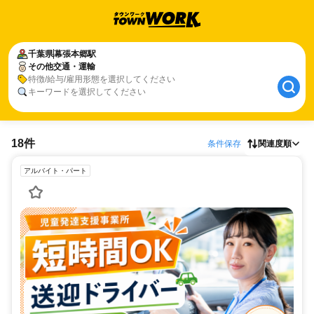
千葉県
幕張本郷駅
その他交通・運輸
特徴/給与/雇用形態を選択してください
キーワードを選択してください
18件
条件保存
関連度順
アルバイト・パート