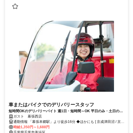
車またはバイクでのデリバリースタッフ
短時間OKのデリバリーバイト 週1日・短時間～OK 平日のみ・土日のみ
も歓迎◎交通費やお得な食事補助、グループ全店で使える割引券など待
ガスト 幕張西店
遇も充実
通勤情報 「幕張本郷駅」より徒歩16分 ◆ほかにも [ 京成津田沼 / 京成
大久保 / 検見川 / 南船橋 ] からも車で10～12分程度!!※自転車 / 車 / バ
時給1,350円～1,688円
イク通勤OK
千葉県千葉市美浜区