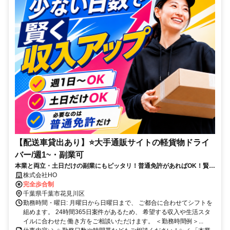
【配送車貸出あり】⭐大手通販サイトの軽貨物ドライ
バー/週1~・副業可
本業と両立・土日だけの副業にもピッタリ！普通免許があればOK！賢く
収入UPが目指せて物価高騰にも負けない！
株式会社HO
完全歩合制
千葉県千葉市花見川区
勤務時間・曜日: 月曜日から日曜日まで、 ご都合に合わせてシフトを
組めます。 24時間365日案件があるため、 希望する収入や生活スタ
イルに合わせた 働き方をご相談いただけます。 ＜勤務時間例＞...