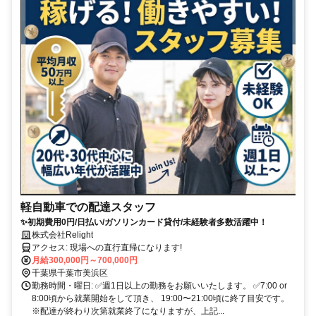
軽自動車での配達スタッフ
✨初期費用0円/日払い/ガソリンカード貸付/未経験者多数活躍中！
株式会社Relight
アクセス: 現場への直行直帰になります!
月給300,000円～700,000円
千葉県千葉市美浜区
勤務時間・曜日: ✅週1日以上の勤務をお願いいたします。 ✅7:00 or
8:00頃から就業開始をして頂き、 19:00〜21:00頃に終了目安です。
※配達が終わり次第就業終了になりますが、上記...