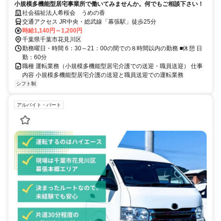
小規模多機能型居宅事業所で働いてみませんか。何でもご相談下さい！
社会福祉法人希桜会 うめの香
交通アクセス JR中央・総武線「幕張駅」徒歩25分
時給1,140円～1,200円
千葉県千葉市花見川区
勤務曜日・時間 6：30～21：00の間での８時間以内の勤務 ■休憩 日
勤：60分
職種 運転業務（小規模多機能型居宅介護での送迎・職員送迎） 仕事
内容 小規模多機能型居宅介護の送迎と職員送迎での運転業務
シフト制
アルバイト・パート