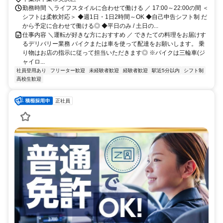
勤務時間 ＼ライフスタイルに合わせて働ける ／ 17:00～22:00の間 ＜
シフトは柔軟対応＞ ◆週1日・1日2時間～OK ◆自己申告シフト制 だ
から予定に合わせて働ける◎ ◆平日のみ / 土日の...
仕事内容 ＼運転が好きな方におすすめ ／ できたての料理をお届けす
るデリバリー業務 バイクまたは車を使って配達をお願いします。 乗
り物はお店の指示に従って担当いただきます◎ ※バイクは三輪車(ジ
ャイロ...
社員登用あり
フリーター歓迎
未経験者歓迎
経験者歓迎
駅近5分以内
シフト制
高校生歓迎
正社員