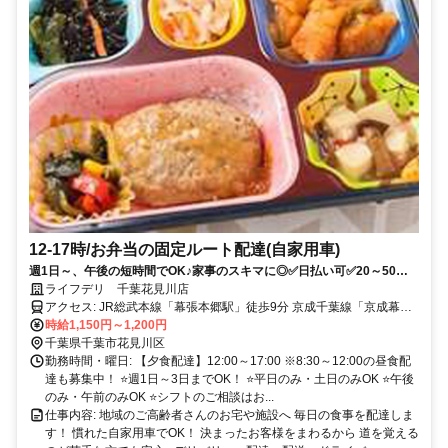
12-17時/お弁当の固定ルート配達(自家用車)
週1日～、午後の短時間でOK♪家事のスキマに◎✅日払い可✅20～50代
活躍中✅慣れた自家用車で決まったお客様へ✅未経験歓迎✅履歴書不要
ライフデリ 千葉花見川店
アクセス: JR総武本線「幕張本郷駅」徒歩9分 京成千葉線「京成幕張
本郷駅」徒歩9分 京成本線「京成大久保駅」徒歩18分 ⭐車･バイク･自
時給1,150円～1,200円
転車通勤可
千葉県千葉市花見川区
勤務時間・曜日: 【夕食配達】12:00～17:00 ※8:30～12:00の昼食配
達も募集中！ ⭐週1日～3日までOK！ ⭐平日のみ・土日のみOK ⭐午後
のみ・午前のみOK ⭐シフトのご相談はお...
仕事内容: 地域のご高齢者さんのお宅や施設へ 毎日の食事を配達しま
す！ 慣れた自家用車でOK！ 決まったお客様をまわるから 道を覚える