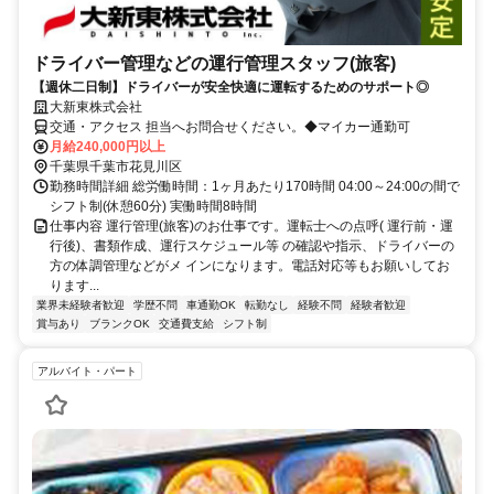
ドライバー管理などの運行管理スタッフ(旅客)
【週休二日制】ドライバーが安全快適に運転するためのサポート◎
大新東株式会社
交通・アクセス 担当へお問合せください。◆マイカー通勤可
月給240,000円以上
千葉県千葉市花見川区
勤務時間詳細 総労働時間：1ヶ月あたり170時間 04:00～24:00の間で
シフト制(休憩60分) 実働時間8時間
仕事内容 運行管理(旅客)のお仕事です。運転士への点呼( 運行前・運
行後)、書類作成、運行スケジュール等 の確認や指示、ドライバーの
方の体調管理などがメ インになります。電話対応等もお願いしてお
ります...
業界未経験者歓迎
学歴不問
車通勤OK
転勤なし
経験不問
経験者歓迎
賞与あり
ブランクOK
交通費支給
シフト制
アルバイト・パート