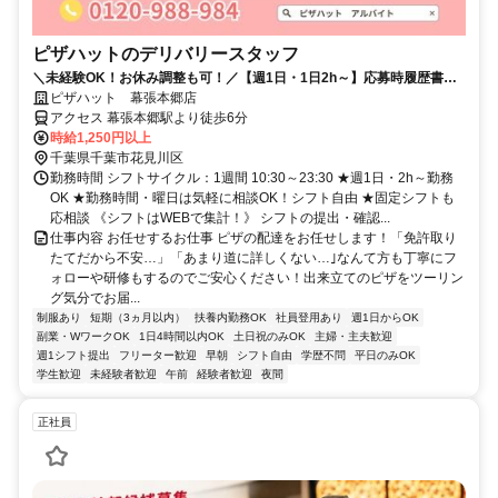
ピザハットのデリバリースタッフ
＼未経験OK！お休み調整も可！／【週1日・1日2h～】応募時履歴書不
要！
ピザハット 幕張本郷店
アクセス 幕張本郷駅より徒歩6分
時給1,250円以上
千葉県千葉市花見川区
勤務時間 シフトサイクル：1週間 10:30～23:30 ★週1日・2h～勤務
OK ★勤務時間・曜日は気軽に相談OK！シフト自由 ★固定シフトも
応相談 《シフトはWEBで集計！》 シフトの提出・確認...
仕事内容 お任せするお仕事 ピザの配達をお任せします！「免許取り
たてだから不安…」「あまり道に詳しくない…｣なんて方も丁寧にフ
ォローや研修もするのでご安心ください！出来立てのピザをツーリン
グ気分でお届...
制服あり
短期（3ヵ月以内）
扶養内勤務OK
社員登用あり
週1日からOK
副業・WワークOK
1日4時間以内OK
土日祝のみOK
主婦・主夫歓迎
週1シフト提出
フリーター歓迎
早朝
シフト自由
学歴不問
平日のみOK
学生歓迎
未経験者歓迎
午前
経験者歓迎
夜間
正社員