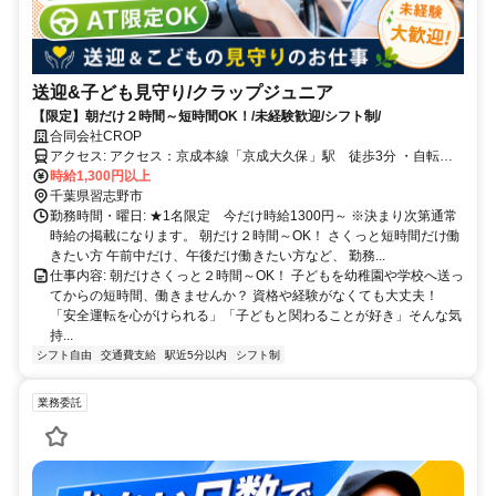
送迎&子ども見守り/クラップジュニア
【限定】朝だけ２時間～短時間OK！/未経験歓迎/シフト制/
合同会社CROP
アクセス: アクセス：京成本線「京成大久保」駅 徒歩3分 ・自転車
通勤可
時給1,300円以上
千葉県習志野市
勤務時間・曜日: ★1名限定 今だけ時給1300円～ ※決まり次第通常
時給の掲載になります。 朝だけ２時間～OK！ さくっと短時間だけ働
きたい方 午前中だけ、午後だけ働きたい方など、 勤務...
仕事内容: 朝だけさくっと２時間～OK！ 子どもを幼稚園や学校へ送っ
てからの短時間、働きませんか？ 資格や経験がなくても大丈夫！
「安全運転を心がけられる」「子どもと関わることが好き」そんな気
持...
シフト自由
交通費支給
駅近5分以内
シフト制
業務委託