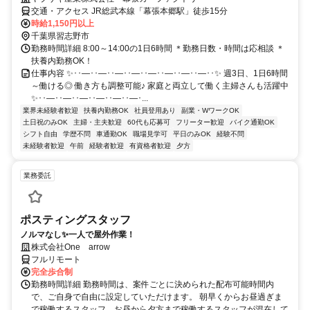
交通・アクセス JR総武本線「幕張本郷駅」徒歩15分
時給1,150円以上
千葉県習志野市
勤務時間詳細 8:00～14:00の1日6時間 ＊勤務日数・時間は応相談 ＊
扶養内勤務OK！
仕事内容 ✨･･―･･―･･―･･―･･―･･―･･―･･―･･✨ 週3日、1日6時間
～働ける◎ 働き方も調整可能♪ 家庭と両立して働く主婦さんも活躍中
✨･･―･･―･･―･･―･･―･･―･...
業界未経験者歓迎
扶養内勤務OK
社員登用あり
副業・WワークOK
土日祝のみOK
主婦・主夫歓迎
60代も応募可
フリーター歓迎
バイク通勤OK
シフト自由
学歴不問
車通勤OK
職場見学可
平日のみOK
経験不問
未経験者歓迎
午前
経験者歓迎
有資格者歓迎
夕方
業務委託
ポスティングスタッフ
ノルマなし✨一人で屋外作業！
株式会社One arrow
フルリモート
完全歩合制
勤務時間詳細 勤務時間は、案件ごとに決められた配布可能時間内
で、ご自身で自由に設定していただけます。 朝早くからお昼過ぎま
で稼働するスタッフ、お昼から夕方まで稼働するスタッフが混在して