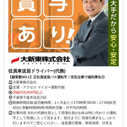
役員車送迎ドライバー(代務)
【顧客数NO.1】正社員送迎バス運転手！安定企業で福利厚生◎
大新東株式会社
交通・アクセス マイカー通勤可能
月給259,000円以上
千葉県千葉市花見川区
勤務時間詳細 総労働時間：1ヶ月あたり170時間 08:00～17:00(休憩
60分) 実働時間8時間 時間外労働：月平均20時間
仕事内容 当社の代務社員として現場社員がお休み時に代わり の運転
手として現場に入って頂きます。前日までに 現場引継ぎをしっかり
行いますのでご安心ください 。送迎運行業務、車両清掃、日常点