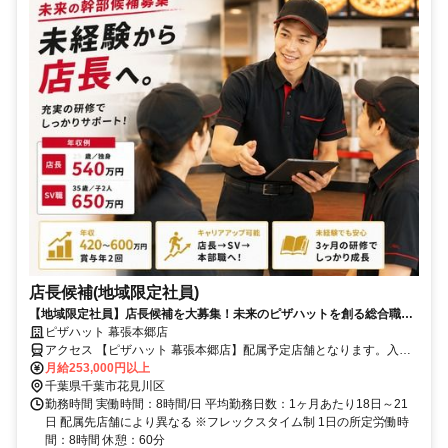
店長候補(地域限定社員)
【地域限定社員】店長候補を大募集！未来のピザハットを創る総合職☆
働きやすい環境をご用意！
ピザハット 幕張本郷店
アクセス 【ピザハット 幕張本郷店】配属予定店舗となります。入社
後約1.5か月間は以下研修拠点で勤務◆横浜本社（神奈川県横浜市西
月給253,000円以上
区みなとみらい4丁目4番5号 横浜アイマークプレイス）◆ピザハット
千葉県千葉市花見川区
アカデミー（東京・神奈川・千葉）、研修終了後は直営店舗へ配属と
勤務時間 実働時間：8時間/日 平均勤務日数：1ヶ月あたり18日～21
なります。※会社規定による地域限定社員制度に基づく
日 配属先店舗により異なる ※フレックスタイム制 1日の所定労働時
間：8時間 休憩：60分