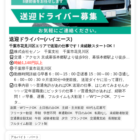
送迎ドライバー(ハイエース)
千葉市花見川区エリアで送迎の仕事です！未経験スタートOK！
株式会社セノン 千葉支社 千葉市花見川区
交通・アクセス 京成幕張本郷駅より徒歩9分、幕張本郷駅より徒歩9
分／クルマ通勤OK（駐車場完備）
時給1,140円以上
千葉県千葉市花見川区
勤務時間詳細 ➀早番 6：00～15：00 ②遅番 15：00～00：30 ③通し
6：00～00：30 ※片道30分×8便前後。 送迎ダイヤに沿って運行。
仕事内容 ✨✨普通免許があればOK 送迎の仕事、はじめてみませんか
✨✨ ✅定年退職後にピッタリの仕事！ ✅普通免許があれば、経験不
問！ ✅早番、遅番、フルタイムも大歓迎！ ✅WワークOK、フリー
タ...
副業・WワークOK
土日祝のみOK
主婦・主夫歓迎
60代も応募可
フリーター歓迎
早朝
学歴不問
車通勤OK
平日のみOK
転勤なし
未経験者歓迎
交通費全額支給
午前
経験者歓迎
夕方
ブランクOK
交通費支給
長期歓迎
フルタイム歓迎
シフト制
アルバイト・パート