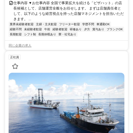
仕事内容 ▼お仕事内容 全国で事業拡大を続ける「ピザハット」の店
長候補として、店舗運営全般をお任せします。 まずは店舗責任者と
して、以下のような経営視点を持った店舗マネジメントを担当いただ
きます。 ...
業界未経験者歓迎
主婦・主夫歓迎
フリーター歓迎
学歴不問
車通勤OK
経験不問
未経験者歓迎
午前
経験者歓迎
研修あり
夕方
賞与あり
ブランクOK
長期歓迎
シフト制
長期休暇あり
寮・社宅あり
同じ企業の求人
正社員