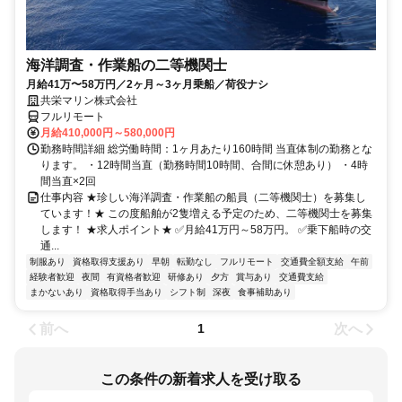
海洋調査・作業船の二等機関士
月給41万〜58万円／2ヶ月～3ヶ月乗船／荷役ナシ
共栄マリン株式会社
フルリモート
月給410,000円～580,000円
勤務時間詳細 総労働時間：1ヶ月あたり160時間 当直体制の勤務とな
ります。 ・12時間当直（勤務時間10時間、合間に休憩あり） ・4時
間当直×2回
仕事内容 ★珍しい海洋調査・作業船の船員（二等機関士）を募集し
ています！★ この度船舶が2隻増える予定のため、二等機関士を募集
します！ ★求人ポイント★ ✅月給41万円～58万円。 ✅乗下船時の交
通...
制服あり
資格取得支援あり
早朝
転勤なし
フルリモート
交通費全額支給
午前
経験者歓迎
夜間
有資格者歓迎
研修あり
夕方
賞与あり
交通費支給
まかないあり
資格取得手当あり
シフト制
深夜
食事補助あり
前へ
次へ
1
この条件の新着求人を受け取る