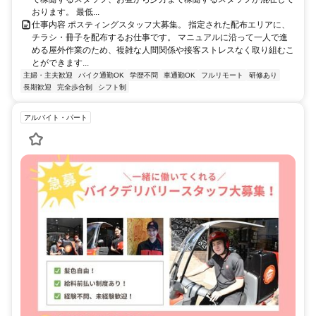
おります。 最低...
仕事内容 ポスティングスタッフ大募集。 指定された配布エリアに、
チラシ・冊子を配布するお仕事です。 マニュアルに沿って一人で進
める屋外作業のため、複雑な人間関係や接客ストレスなく取り組むこ
とができます...
主婦・主夫歓迎
バイク通勤OK
学歴不問
車通勤OK
フルリモート
研修あり
長期歓迎
完全歩合制
シフト制
アルバイト・パート