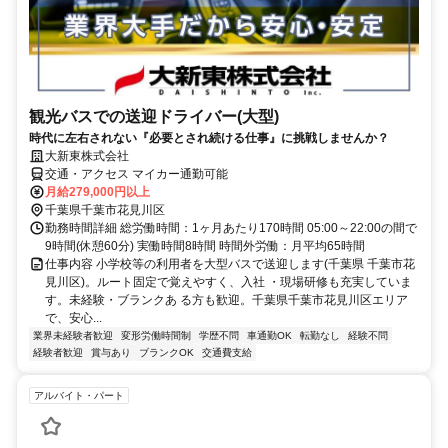
観光バスでの送迎ドライバー(大型)
時代に左右されない『必要とされ続ける仕事』に挑戦しませんか？
大新東株式会社
交通・アクセス マイカー通勤可能
月給279,000円以上
千葉県千葉市花見川区
勤務時間詳細 総労働時間：1ヶ月あたり170時間 05:00～22:00の間で
9時間(休憩60分) 実働時間8時間 時間外労働：月平均65時間
仕事内容 小学校等の利用者を大型バスで送迎します(千葉県 千葉市花
見川区)。ルート固定で覚えやすく、入社 ・現場研修も充実していま
す。未経験・ブランクあ る方も歓迎。千葉県千葉市花見川区エリア
で、安心...
業界未経験者歓迎
変形労働時間制
学歴不問
車通勤OK
転勤なし
経験不問
経験者歓迎
賞与あり
ブランクOK
交通費支給
アルバイト・パート