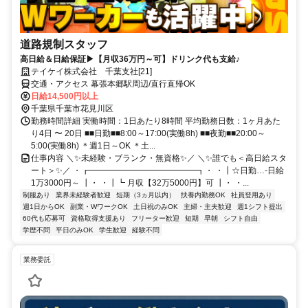
道路規制スタッフ
高日給＆日給保証▶【月収36万円～可】ドリンク代も支給♪
テイケイ株式会社 千葉支社[21]
交通・アクセス 幕張本郷駅周辺/直行直帰OK
日給14,500円以上
千葉県千葉市花見川区
勤務時間詳細 実働時間：1日あたり8時間 平均勤務日数：1ヶ月あた
り4日 〜 20日 ■■日勤■■8:00～17:00(実働8h) ■■夜勤■■20:00～
5:00(実働8h) ＊週1日～OK ＊土...
仕事内容 ＼✨未経験・ブランク・無資格✨／ ＼✨誰でも＜高日給スタ
ート＞✨／ ・┏━━━━━━━━━━━━━┓・ ・┃☆日勤…-日給
1万3000円～ ┃・ ・┃┗ 月収【32万5000円】可 ┃・ ・...
制服あり
業界未経験者歓迎
短期（3ヵ月以内）
扶養内勤務OK
社員登用あり
週1日からOK
副業・WワークOK
土日祝のみOK
主婦・主夫歓迎
週1シフト提出
60代も応募可
資格取得支援あり
フリーター歓迎
短期
早朝
シフト自由
学歴不問
平日のみOK
学生歓迎
経験不問
業務委託