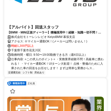
【アルバイト】回送スタッフ
【BMW・MINI正規ディーラー】積極採用中！経験・知識一切不問！マ
イカー通勤OK
株式会社モトーレンレピオ KeiyoBMW 幕張支店
アクセス: ※マイカー通勤OK！(メーカーは問いません！)
時給1,300円以上
千葉県千葉市花見川区
勤務時間・曜日: 9:50〜19:00勤務できる方（週4日以上）
仕事内容: ⭐️この求人のポイント⭐️ ・実務業界経験不問！高級車に携わ
れる！ ・マイカー通勤OK！UIターン大歓迎！ 点検・整備のために入
庫された車の回送をお任せします！ まずは簡単な業務からス...
交通費支給
シフト制
昇給あり
正社員