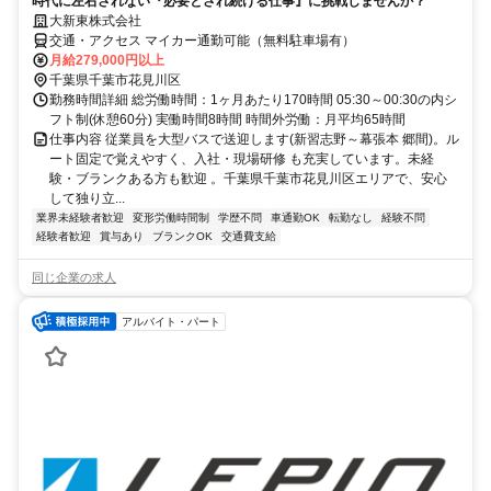
時代に左右されない『必要とされ続ける仕事』に挑戦しませんか？
大新東株式会社
交通・アクセス マイカー通勤可能（無料駐車場有）
月給279,000円以上
千葉県千葉市花見川区
勤務時間詳細 総労働時間：1ヶ月あたり170時間 05:30～00:30の内シ
フト制(休憩60分) 実働時間8時間 時間外労働：月平均65時間
仕事内容 従業員を大型バスで送迎します(新習志野～幕張本 郷間)。ル
ート固定で覚えやすく、入社・現場研修 も充実しています。未経
験・ブランクある方も歓迎 。千葉県千葉市花見川区エリアで、安心
して独り立...
業界未経験者歓迎
変形労働時間制
学歴不問
車通勤OK
転勤なし
経験不問
経験者歓迎
賞与あり
ブランクOK
交通費支給
同じ企業の求人
アルバイト・パート