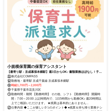
小規模保育園の保育アシスタント
【最寄り駅：京成幕張本郷駅】週3日からOK♪ 書類業務ほぼなし！子ど
もたちとじっくり関われる環境★
株式会社COMPASS
勤務地・最寄駅 京成千葉線 京成幕張本郷駅
時給1,700円～2,000円
千葉県千葉市花見川区
勤務時間・期間 【勤務時間】 その他、シフト 【勤務時間】 開園時
間：7:00～20:00 上記時間内で、1日5時間から勤務OK♪ 週20時間以
上でご相談いただけます。 ★残業は基本的にありません...
仕事内容 ◆ここが嬉しい3つのポイント◆ ●残業＆持ち帰り業務ナシ