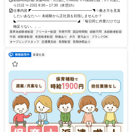
勤務時間詳細 実働時間：1日あたり8時間 平均勤務日数：1ヶ月あた
り21日 〜 23日 8:30～17:30（休憩1h）
仕事内容 ◤━━━━━━━━━━━━━━━━━◥ ✨働き方を見直
したいあなたへ✨ 未経験から正社員を目指しませんか？
◣━━━━━━━━━━━━━━━━━◢ 「毎日同じ作業だけでは
物足りない。」...
業界未経験者歓迎
フリーター歓迎
学歴不問
固定時間制
経験不問
未経験者歓迎
午前
経験者歓迎
有資格者歓迎
研修あり
夕方
賞与あり
ブランクOK
オープニングスタッフ
交通費支給
長期歓迎
長期休暇あり
派遣社員