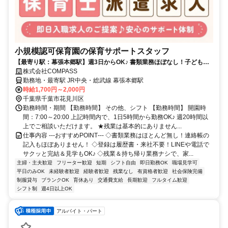
小規模認可保育園の保育サポートスタッフ
【最寄り駅：幕張本郷駅】週3日からOK♪ 書類業務ほぼなし！子どもた
ちとじっくり関われる環境★
株式会社COMPASS
勤務地・最寄駅 JR中央・総武線 幕張本郷駅
時給1,700円～2,000円
千葉県千葉市花見川区
勤務時間・期間 【勤務時間】 その他、シフト 【勤務時間】 開園時
間：7:00～20:00 上記時間内で、1日5時間から勤務OK♪ 週20時間以
上でご相談いただけます。 ★残業は基本的にありません...
仕事内容 ‐‐‐おすすめPOINT‐‐‐ ◇書類業務はほとんど無し！連絡帳の
記入もほぼありません！ ◇登録は履歴書・来社不要！LINEや電話で
サクッと完結＆見学もOK♪ ◇残業＆持ち帰り業務ナシで、家...
主婦・主夫歓迎
フリーター歓迎
短期
シフト自由
即日勤務OK
職場見学可
平日のみOK
未経験者歓迎
経験者歓迎
残業なし
有資格者歓迎
社会保険完備
制服貸与
ブランクOK
育休あり
交通費支給
長期歓迎
フルタイム歓迎
シフト制
週4日以上OK
アルバイト・パート