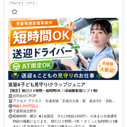
アルバイト・パート
送迎&子ども見守り/クラップジュニア
【限定】朝だけ２時間～短時間OK！/未経験歓迎/シフト制/
合同会社CROP
アクセス: アクセス：京成本線「京成大久保」駅 徒歩3分 ・自転車
通勤可
時給1,300円以上
千葉県習志野市
勤務時間・曜日: ★1名限定 今だけ時給1300円～ ※決まり次第通常
時給の掲載になります。 朝だけ２時間～OK！ さくっと短時間だけ働
きたい方 午前中だけ、午後だけ働きたい方など、 勤務...