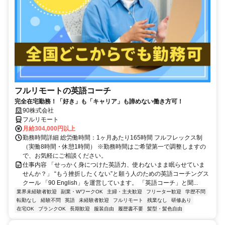
フルリモートの英語コーチ
完全在宅勤務！「好き」も「キャリア」も諦めない働き方可！
90株式会社
フルリモート
月給304,000円以上
勤務時間詳細 総労働時間：1ヶ月あたり165時間 フルフレックス制
（実働8時間・休憩1時間） ※勤務時間はご希望第一で調整しますの
で、お気軽にご相談ください。
仕事内容 「せっかく身につけた英語力、使わないまま眠らせていま
せんか？」 “もう挫折したくない”と願う人のための英語コーチングス
クール 「90 English」を運営しています。 「英語コーチ」と聞...
業界未経験者歓迎
副業・WワークOK
主婦・主夫歓迎
フリーター歓迎
学歴不問
転勤なし
経験不問
英語
未経験者歓迎
フルリモート
残業なし
研修あり
在宅OK
ブランクOK
長期歓迎
服装自由
履歴書不要
髪型・髪色自由