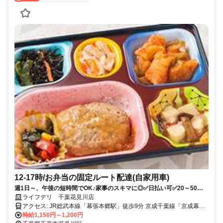
12-17時/お弁当の固定ルート配達(自家用車)
週1日～、午後の短時間でOK♪家事のスキマに◎✅日払い可✅20～50代
活躍中✅慣れた自家用車で決まったお客様へ✅未経験歓迎✅履歴書不要
ライフデリ 千葉花見川店
アクセス: JR総武本線「幕張本郷駅」徒歩9分 京成千葉線「京成幕張
本郷駅」徒歩9分 京成本線「京成大久保駅」徒歩18分 ⭐車･バイク･自
時給1,150円～1,200円