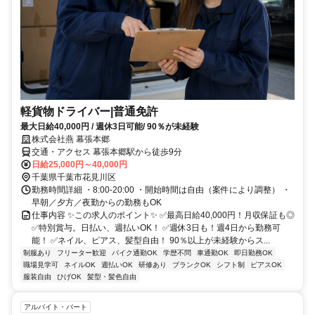
軽貨物ドライバー|普通免許
最大日給40,000円 / 週休3日可能/ 90％が未経験
株式会社燕 幕張本郷
交通・アクセス 幕張本郷駅から徒歩9分
日給25,000円～40,000円
千葉県千葉市花見川区
勤務時間詳細 ・8:00-20:00 ・開始時間は自由（案件により調整） ・
早朝／夕方／夜勤からの勤務もOK
仕事内容 ✨この求人のポイント✨ ✅最高日給40,000円！月収保証も◎
✅特別賞与。日払い、週払いOK！ ✅週休3日も！週4日から勤務可
能！ ✅ネイル、ピアス、髪型自由！ 90％以上が未経験からス...
制服あり
フリーター歓迎
バイク通勤OK
学歴不問
車通勤OK
即日勤務OK
職場見学可
ネイルOK
週払いOK
研修あり
ブランクOK
シフト制
ピアスOK
服装自由
ひげOK
髪型・髪色自由
アルバイト・パート