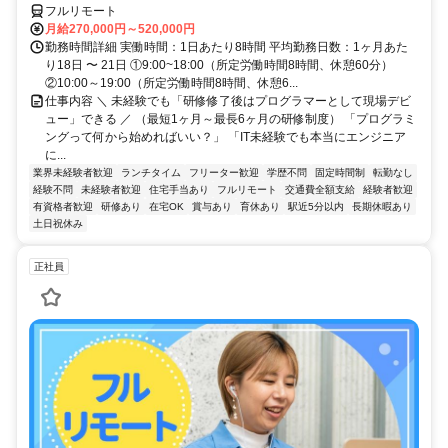
フルリモート
月給270,000円～520,000円
勤務時間詳細 実働時間：1日あたり8時間 平均勤務日数：1ヶ月あた
り18日 〜 21日 ①9:00~18:00（所定労働時間8時間、休憩60分）
②10:00～19:00（所定労働時間8時間、休憩6...
仕事内容 ＼ 未経験でも「研修修了後はプログラマーとして現場デビ
ュー」できる ／ （最短1ヶ月～最長6ヶ月の研修制度） 「プログラミ
ングって何から始めればいい？」 「IT未経験でも本当にエンジニア
に...
業界未経験者歓迎
ランチタイム
フリーター歓迎
学歴不問
固定時間制
転勤なし
経験不問
未経験者歓迎
住宅手当あり
フルリモート
交通費全額支給
経験者歓迎
有資格者歓迎
研修あり
在宅OK
賞与あり
育休あり
駅近5分以内
長期休暇あり
土日祝休み
正社員