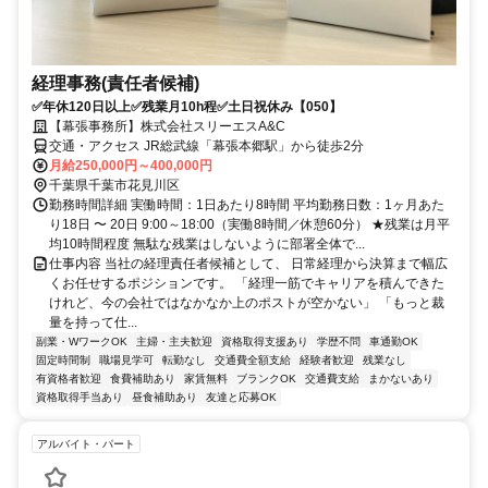
経理事務(責任者候補)
✅年休120日以上✅残業月10h程✅土日祝休み【050】
【幕張事務所】株式会社スリーエスA&C
交通・アクセス JR総武線「幕張本郷駅」から徒歩2分
月給250,000円～400,000円
千葉県千葉市花見川区
勤務時間詳細 実働時間：1日あたり8時間 平均勤務日数：1ヶ月あた
り18日 〜 20日 9:00～18:00（実働8時間／休憩60分） ★残業は月平
均10時間程度 無駄な残業はしないように部署全体で...
仕事内容 当社の経理責任者候補として、 日常経理から決算まで幅広
くお任せするポジションです。 「経理一筋でキャリアを積んできた
けれど、今の会社ではなかなか上のポストが空かない」 「もっと裁
量を持って仕...
副業・WワークOK
主婦・主夫歓迎
資格取得支援あり
学歴不問
車通勤OK
固定時間制
職場見学可
転勤なし
交通費全額支給
経験者歓迎
残業なし
有資格者歓迎
食費補助あり
家賃無料
ブランクOK
交通費支給
まかないあり
資格取得手当あり
昼食補助あり
友達と応募OK
アルバイト・パート