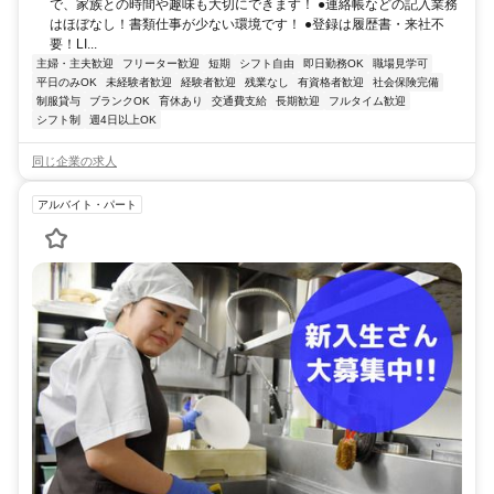
で、家族との時間や趣味も大切にできます！ ●連絡帳などの記入業務
はほぼなし！書類仕事が少ない環境です！ ●登録は履歴書・来社不
要！LI...
主婦・主夫歓迎
フリーター歓迎
短期
シフト自由
即日勤務OK
職場見学可
平日のみOK
未経験者歓迎
経験者歓迎
残業なし
有資格者歓迎
社会保険完備
制服貸与
ブランクOK
育休あり
交通費支給
長期歓迎
フルタイム歓迎
シフト制
週4日以上OK
同じ企業の求人
アルバイト・パート