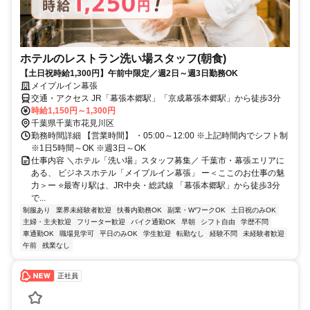
ホテルのレストラン洗い場スタッフ(朝食)
【土日祝時給1,300円】午前中限定／週2日～週3日勤務OK
メイプルイン幕張
交通・アクセス JR「幕張本郷駅」「京成幕張本郷駅」から徒歩3分
時給1,150円～1,300円
千葉県千葉市花見川区
勤務時間詳細 【営業時間】 ・05:00～12:00 ※上記時間内でシフト制
※1日5時間～OK ※週3日～OK
仕事内容 ＼ホテル「洗い場」スタッフ募集／ 千葉市・幕張エリアに
ある、 ビジネスホテル「メイプルイン幕張」 ー＜ここのお仕事の魅
力＞ー ⭐最寄り駅は、JR中央・総武線 「幕張本郷駅」から徒歩3分
で...
制服あり
業界未経験者歓迎
扶養内勤務OK
副業・WワークOK
土日祝のみOK
主婦・主夫歓迎
フリーター歓迎
バイク通勤OK
早朝
シフト自由
学歴不問
車通勤OK
職場見学可
平日のみOK
学生歓迎
転勤なし
経験不問
未経験者歓迎
午前
残業なし
正社員