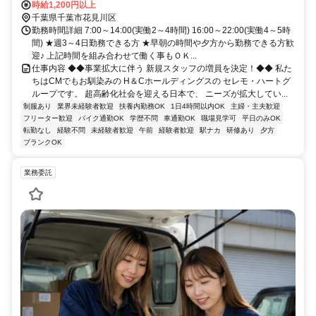
駅近現場多数
時給1,200円以上
千葉県千葉市花見川区
勤務時間詳細 7:00～14:00(実働2～4時間) 16:00～22:00(実働4～5時
間) ★週3～4日勤務できる方 ★早朝の時間や夕方から勤務できる方歓
迎♪ 上記時間を組み合わせて働く事もＯＫ...
仕事内容 ◆◆事業拡大に伴う 新規スタッフの増員を決定！◆◆ 私た
ちはCMでもお馴染みの H＆Cホールディングスの セレモ・ハートグ
ループです。 超高齢化社会を迎える日本で、 ニーズが拡大してい...
制服あり
業界未経験者歓迎
扶養内勤務OK
1日4時間以内OK
主婦・主夫歓迎
フリーター歓迎
バイク通勤OK
学歴不問
車通勤OK
職場見学可
平日のみOK
転勤なし
経験不問
未経験者歓迎
午前
経験者歓迎
駅ナカ
研修あり
夕方
ブランクOK
業務委託