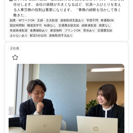
任せします。 会社の規模が大きくなるほど、社員一人ひとりを支え
る人事労務の役割は重要になります。 「事務の経験を活かして長く
働きた...
副業・WワークOK
主婦・主夫歓迎
資格取得支援あり
学歴不問
車通勤OK
固定時間制
職場見学可
転勤なし
交通費全額支給
経験者歓迎
残業なし
有資格者歓迎
食費補助あり
家賃無料
ブランクOK
育休あり
交通費支給
まかないあり
駅近5分以内
資格取得手当あり
正社員