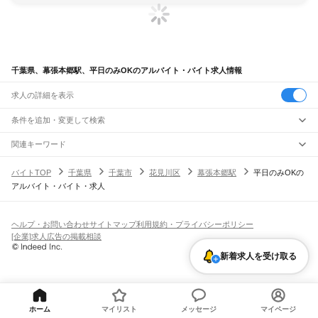
千葉県、幕張本郷駅、平日のみOKのアルバイト・バイト求人情報
求人の詳細を表示
条件を追加・変更して検索
市区町村を追加・変更
関連キーワード
完全在宅ワーク 全国
シール貼り 在宅
現在地周辺
ガチャガチャ
犬カフェ
千葉県
駅を追加・変更
バイトTOP
千葉県
千葉市
花見川区
幕張本郷駅
平日のみOKの
千葉県
すべて
アルバイト・バイト・求人
千葉市
すべて
職種を追加・変更
JR武蔵野線
中央区
花見川区
稲毛区
若葉区
緑区
美浜区
南流山駅
新松戸駅
新八柱駅
東松戸駅
市川大野駅
船橋法典駅
西船橋駅
飲食・フードサービス
銚子市
市川市
船橋市
館山市
木更津市
松戸市
野田市
茂原市
成田市
佐倉市
東金市
特徴を追加・変更
飲食・フードサービス
すべて
ヘルプ・お問い合わせ
サイトマップ
利用規約・プライバシーポリシー
JR中央・総武線
旭市
習志野市
柏市
勝浦市
市原市
流山市
八千代市
我孫子市
鴨川市
鎌ケ谷市
ホールスタッフ
キッチンスタッフ
皿洗い・洗い場
精肉・鮮魚加工
給食調理
人気
[企業]求人広告の掲載相談
市川駅
本八幡駅
下総中山駅
西船橋駅
船橋駅
東船橋駅
津田沼駅
幕張本郷駅
幕張駅
君津市
富津市
浦安市
四街道市
袖ケ浦市
八街市
印西市
白井市
富里市
南房総市
雇用形態を追加・変更
パン屋（ベーカリー）
フードカウンター販売員
バー（BAR）・バーテンダー
日払いOK
高校生歓迎
学生歓迎
深夜の仕事
髪型・髪色自由
ひげOK
ネイルOK
新検見川駅
稲毛駅
西千葉駅
千葉駅
匝瑳市
香取市
山武市
いすみ市
大網白里市
印旛郡
香取郡
山武郡
長生郡
夷隅郡
新着求人を受け取る
飲食店補助（開店・閉店準備）
飲食店（店長・マネージャー）
ピアスOK
アルバイト・パート
履歴書不要
オープニングスタッフ
留学生・外国人活躍中
安房郡
都道府県を変更
営業・販売
JR総武本線
勤務期間
正社員
市川駅
船橋駅
津田沼駅
稲毛駅
千葉駅
東千葉駅
都賀駅
四街道駅
物井駅
佐倉駅
営業・販売
すべて
短期
契約社員
単発・1日OK
長期
期間限定（春夏冬休み等）
南酒々井駅
榎戸駅
八街駅
日向駅
成東駅
松尾駅
横芝駅
飯倉駅
八日市場駅
干潟駅
旭駅
営業
テレフォンアポインター（テレアポ）
ルートセールス
コンビニ
シフト
派遣社員
飯岡駅
倉橋駅
猿田駅
松岸駅
銚子駅
フードカウンター販売員
アパレル
家電量販店・携帯販売（携帯ショップ）
土日祝のみOK
業務委託
平日のみOK
週1日からOK
週2・3日からOK
週4日以上OK
ホーム
マイリスト
メッセージ
マイページ
販売店（店長・マネージャー）
その他販売