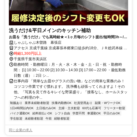
洗うだけ&平日メインのキッチン補助
お皿を「洗うだけ」でも高時給★＜1ヶ月毎のシフト提出/短時間3h～/週
2日～＞
しゃぶしゃぶ木曽路 幕張店
アクセス 京成千葉線 京成幕張本郷東口徒歩約18分、ＪＲ総武本線 幕
張本郷東口徒歩約18分、京成千葉線 京成幕張徒歩約20分 幕張本郷駅
時給1,300円以上
南口 徒歩12分
千葉県千葉市美浜区
勤務時間 ・勤務曜日：月・火・水・木・金・土・日・祝 ・勤務時
間： [1] 10:30～22:00 [2] 10:30～14:30 [3] 17:00～22:00 ・最低勤務
日数（週）：2日 シ...
仕事内容 「簡単なお皿やグラスの洗い物」などの簡単な業務のみ！
コツコツ作業ですぐ慣れます。 洗浄機も頑張ってくれますよ！その
他、「写真を見て作るキレイな野菜盛り」「接客なし、ホールスタッ
フへの料理の中...
制服あり
業界未経験者歓迎
扶養内勤務OK
社員登用あり
副業・WワークOK
1日4時間以内OK
土日祝のみOK
主婦・主夫歓迎
60代も応募可
フリーター歓迎
バイク通勤OK
給料前払いOK
シフト自由
学歴不問
車通勤OK
平日のみOK
学生歓迎
未経験者歓迎
午前
経験者歓迎
同じ企業の求人