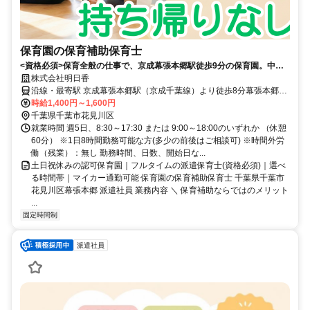
保育園の保育補助保育士
<資格必須>保育全般の仕事で、京成幕張本郷駅徒歩9分の保育園。中庭
あり、アットホームでカリキュラム豊富。土日祝休み、固定時間勤務、
株式会社明日香
残業なし。マイカー通勤可、週5日勤務。
沿線・最寄駅 京成幕張本郷駅（京成千葉線）より徒歩8分幕張本郷駅
（JR在来線）より徒歩8分京成幕張駅（京成千葉線）より徒歩26分
時給1,400円～1,600円
千葉県千葉市花見川区
就業時間 週5日、8:30～17:30 または 9:00～18:00のいずれか （休憩
60分） ※1日8時間勤務可能な方(多少の前後はご相談可) ※時間外労
働（残業）：無し 勤務時間、日数、開始日な...
土日祝休みの認可保育園｜フルタイムの派遣保育士(資格必須)｜選べ
る時間帯｜マイカー通勤可能 保育園の保育補助保育士 千葉県千葉市
花見川区幕張本郷 派遣社員 業務内容 ＼ 保育補助ならではのメリット
...
固定時間制
派遣社員