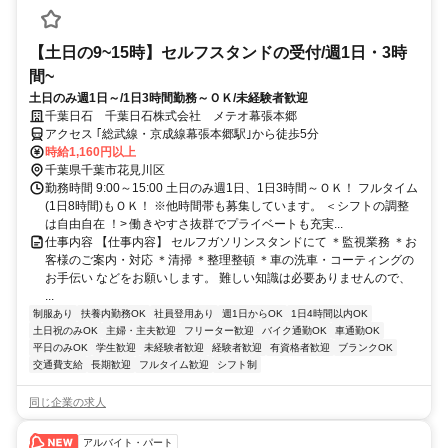
【土日の9~15時】セルフスタンドの受付/週1日・3時
間~
土日のみ週1日～/1日3時間勤務～ＯＫ/未経験者歓迎
千葉日石 千葉日石株式会社 メテオ幕張本郷
アクセス ｢総武線・京成線幕張本郷駅｣から徒歩5分
時給1,160円以上
千葉県千葉市花見川区
勤務時間 9:00～15:00 土日のみ週1日、1日3時間～ＯＫ！ フルタイム
(1日8時間)もＯＫ！ ※他時間帯も募集しています。 ＜シフトの調整
は自由自在 ！> 働きやすさ抜群でプライベートも充実...
仕事内容 【仕事内容】 セルフガソリンスタンドにて ＊監視業務 ＊お
客様のご案内・対応 ＊清掃 ＊整理整頓 ＊車の洗車・コーティングの
お手伝い などをお願いします。 難しい知識は必要ありませんので、
...
制服あり
扶養内勤務OK
社員登用あり
週1日からOK
1日4時間以内OK
土日祝のみOK
主婦・主夫歓迎
フリーター歓迎
バイク通勤OK
車通勤OK
平日のみOK
学生歓迎
未経験者歓迎
経験者歓迎
有資格者歓迎
ブランクOK
交通費支給
長期歓迎
フルタイム歓迎
シフト制
同じ企業の求人
アルバイト・パート