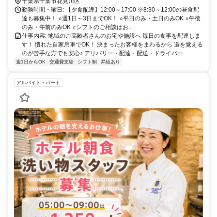
転車通勤可
千葉県千葉市花見川区
勤務時間・曜日: 【夕食配達】12:00～17:00 ※8:30～12:00の昼食配
達も募集中！ ⭐週1日～3日までOK！ ⭐平日のみ・土日のみOK ⭐午後
のみ・午前のみOK ⭐シフトのご相談はお...
仕事内容: 地域のご高齢者さんのお宅や施設へ 毎日の食事を配達しま
す！ 慣れた自家用車でOK！ 決まったお客様をまわるから 道を覚える
のが苦手な方でも安心♪ デリバリー・配達・配送・ドライバー ...
週1日からOK
交通費支給
シフト制
昇給あり
アルバイト・パート