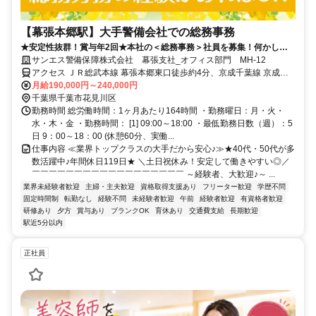
【幕張本郷駅】大手警備会社での総務事務
★安定性抜群！賞与年2回★本社の＜総務事務＞社員を募集！何かしら
総務事務・労務管理経験者大歓迎♪警備業界は未経験でもOK！40～50代
サンエス警備保障株式会社 幕張支社_オフィス部門 MH-12
活躍中♪
アクセス ＪＲ総武本線 幕張本郷東口徒歩約4分、京成千葉線 京成幕
張本郷東口徒歩約4分、京成本線 京成大久保徒歩約21分 「幕張本郷
月給190,000円～240,000円
駅」徒歩4分 ■交通費支給（月10000円まで）
千葉県千葉市花見川区
勤務時間 総労働時間：1ヶ月あたり164時間 ・勤務曜日：月・火・
水・木・金 ・勤務時間： [1] 09:00～18:00 ・最低勤務日数（週）：5
日 9：00～18：00 (休憩60分、実働...
仕事内容 ≪業界トップクラスの大手だから安心♪≫★40代・50代が多
数活躍中♪年間休日119日★ ＼土日祝休み！安定して働きやすい◎／
￣￣￣￣￣￣￣￣￣￣￣￣￣￣￣￣￣￣ ～経験者、大歓迎♪～ ...
業界未経験者歓迎
主婦・主夫歓迎
資格取得支援あり
フリーター歓迎
学歴不問
固定時間制
転勤なし
経験不問
未経験者歓迎
午前
経験者歓迎
有資格者歓迎
研修あり
夕方
賞与あり
ブランクOK
育休あり
交通費支給
長期歓迎
駅近5分以内
正社員