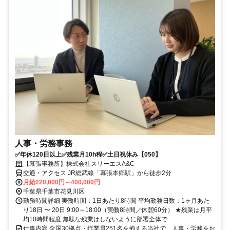
人事・労務事務
✅年休120日以上✅残業月10h程✅土日祝休み【050】
【幕張事務所】株式会社スリーエスA&C
交通・アクセス JR総武線「幕張本郷駅」から徒歩2分
月給220,000円～400,000円
千葉県千葉市花見川区
勤務時間詳細 実働時間：1日あたり8時間 平均勤務日数：1ヶ月あた
り18日 〜 20日 9:00～18:00（実働8時間／休憩60分） ★残業は月平
均10時間程度 無駄な残業はしないように部署全体で...
仕事内容 全国30拠点・従業員251名を抱える当社で、人事・労務をお