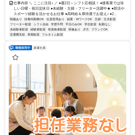
仕事内容 ＼ ここに注目♪ ／ ●週2日～シフト応相談！ ●接客業では珍
しい日曜・祝日定休日 ●未経験・主婦・フリーター活躍中★ ●部活や
スポーツ経験を活かせるお仕事 ●高時給＆厚待遇でお迎え♪ ●2...
制服あり
扶養内勤務OK
社員登用あり
副業・WワークOK
主婦・主夫歓迎
フリーター歓迎
シフト自由
学歴不問
平日のみOK
学生歓迎
転勤なし
未経験者歓迎
経験者歓迎
有資格者歓迎
研修あり
夕方
ブランクOK
交通費支給
長期歓迎
フルタイム歓迎
派遣社員