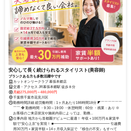
安心して長く続けられるスタイリスト(美容師)
ブランクある方も多数活躍中です
カットオンリークラブ 幕張本郷店
交通・アクセス JR幕張本郷駅 徒歩８分
月給275,000円～480,000円
千葉県千葉市花見川区
勤務時間詳細 総労働時間：1ヶ月あたり186時間18分 ◤￣￣￣￣￣￣
￣￣ ❖ 勤務時間 ・9:30～19:00 ・休憩時間：60分 ・残業：あり ※
お客様のご来店状況や施術内容によっては、勤務...
仕事内容 地方から首都圏デビューに最適！ 年収＋100万円＆家賃半
額で“安心上京”を実現！ ■━━━━━━━━━━━━━━━━ 引越費
用30万円＋家賃半額＋14ヶ月収入保証で 『移住の不安』もすべて