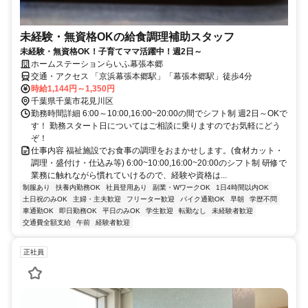
未経験・無資格OKの給食調理補助スタッフ
未経験・無資格OK！子育てママ活躍中！週2日～
ホームステーションらいふ幕張本郷
交通・アクセス 「京浜幕張本郷駅」「幕張本郷駅」徒歩4分
時給1,144円～1,350円
千葉県千葉市花見川区
勤務時間詳細 6:00～10:00,16:00~20:00の間でシフト制 週2日～OKで
す！ 勤務スタート日についてはご相談に乗りますのでお気軽にどう
ぞ！
仕事内容 福祉施設でお食事の調理をおまかせします。(食材カット・
調理・盛付け・仕込み等) 6:00~10:00,16:00~20:00のシフト制 研修で
業務に触れながら慣れていけるので、経験や資格は...
制服あり
扶養内勤務OK
社員登用あり
副業・WワークOK
1日4時間以内OK
土日祝のみOK
主婦・主夫歓迎
フリーター歓迎
バイク通勤OK
早朝
学歴不問
車通勤OK
即日勤務OK
平日のみOK
学生歓迎
転勤なし
未経験者歓迎
交通費全額支給
午前
経験者歓迎
正社員