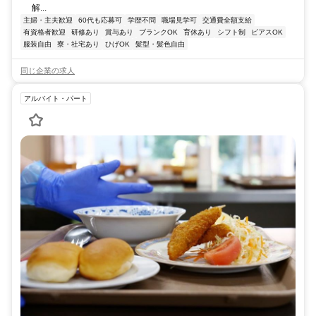
解...
主婦・主夫歓迎
60代も応募可
学歴不問
職場見学可
交通費全額支給
有資格者歓迎
研修あり
賞与あり
ブランクOK
育休あり
シフト制
ピアスOK
服装自由
寮・社宅あり
ひげOK
髪型・髪色自由
同じ企業の求人
アルバイト・パート