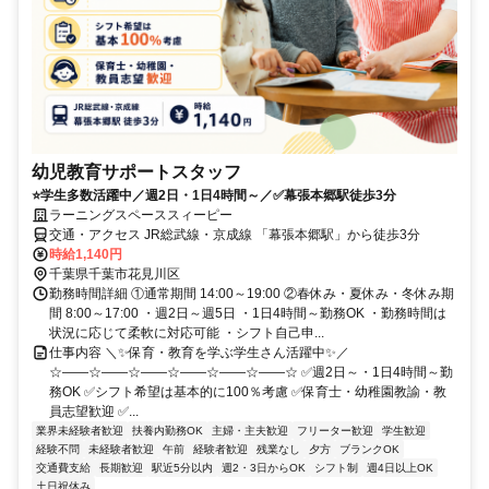
幼児教育サポートスタッフ
⭐学生多数活躍中／週2日・1日4時間～／✅幕張本郷駅徒歩3分
ラーニングスペーススィーピー
交通・アクセス JR総武線・京成線 「幕張本郷駅」から徒歩3分
時給1,140円
千葉県千葉市花見川区
勤務時間詳細 ①通常期間 14:00～19:00 ②春休み・夏休み・冬休み期
間 8:00～17:00 ・週2日～週5日 ・1日4時間～勤務OK ・勤務時間は
状況に応じて柔軟に対応可能 ・シフト自己申...
仕事内容 ＼✨保育・教育を学ぶ学生さん活躍中✨／
☆――☆――☆――☆――☆――☆――☆ ✅週2日～・1日4時間～勤
務OK ✅シフト希望は基本的に100％考慮 ✅保育士・幼稚園教諭・教
員志望歓迎 ✅...
業界未経験者歓迎
扶養内勤務OK
主婦・主夫歓迎
フリーター歓迎
学生歓迎
経験不問
未経験者歓迎
午前
経験者歓迎
残業なし
夕方
ブランクOK
交通費支給
長期歓迎
駅近5分以内
週2・3日からOK
シフト制
週4日以上OK
土日祝休み