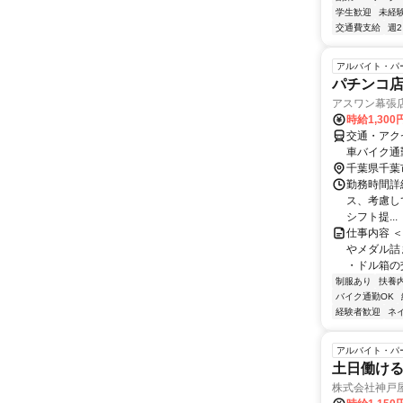
学生歓迎
未経
交通費支給
週
アルバイト・パ
パチンコ
アスワン幕張
時給1,300
交通・アク
車バイク通
千葉県千葉
勤務時間詳細 
ス、考慮して
シフト提...
仕事内容 
やメダル詰
・ドル箱の交
制服あり
扶養
バイク通勤OK
経験者歓迎
ネ
アルバイト・パ
土日働け
株式会社神戸屋