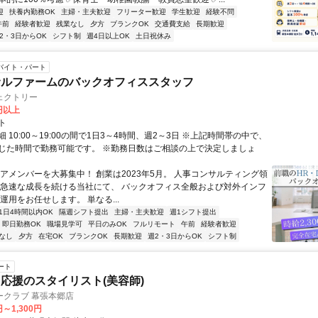
迎
扶養内勤務OK
主婦・主夫歓迎
フリーター歓迎
学生歓迎
経験不問
午前
経験者歓迎
残業なし
夕方
ブランクOK
交通費支給
長期歓迎
2・3日からOK
シフト制
週4日以上OK
土日祝休み
バイト・パート
サルファームのバックオフィススタッフ
ェクトリー
0円以上
ト
 10:00～19:00の間で1日3～4時間、週2～3日 ※上記時間帯の中で、
じた時間で勤務可能です。 ※勤務日数はご相談の上で決定しましょ
コアメンバーを大募集中！ 創業は2023年5月。 人事コンサルティング領
 急速な成長を続ける当社にて、 バックオフィス全般および対外インフ
運用をお任せします。 単なる...
1日4時間以内OK
隔週シフト提出
主婦・主夫歓迎
週1シフト提出
即日勤務OK
職場見学可
平日のみOK
フルリモート
午前
経験者歓迎
なし
夕方
在宅OK
ブランクOK
長期歓迎
週2・3日からOK
シフト制
ート
応援のスタイリスト(美容師)
ークラブ 幕張本郷店
円～1,300円