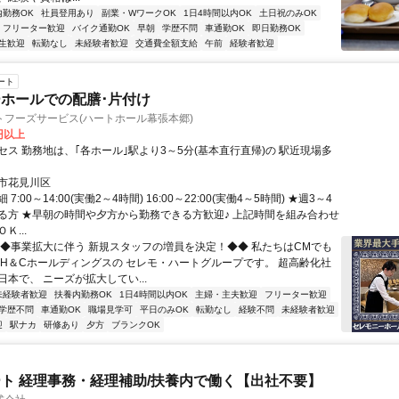
内勤務OK
社員登用あり
副業・WワークOK
1日4時間以内OK
土日祝のみOK
フリーター歓迎
バイク通勤OK
早朝
学歴不問
車通勤OK
即日勤務OK
生歓迎
転勤なし
未経験者歓迎
交通費全額支給
午前
経験者歓迎
ート
ホールでの配膳･片付け
トフーズサービス(ハートホール幕張本郷)
0円以上
セス 勤務地は、｢各ホール｣駅より3～5分(基本直行直帰)の 駅近現場多
市花見川区
7:00～14:00(実働2～4時間) 16:00～22:00(実働4～5時間) ★週3～4
る方 ★早朝の時間や夕方から勤務できる方歓迎♪ 上記時間を組み合わせ
Ｋ...
◆◆事業拡大に伴う 新規スタッフの増員を決定！◆◆ 私たちはCMでも
 H＆Cホールディングスの セレモ・ハートグループです。 超高齢化社
本で、 ニーズが拡大してい...
未経験者歓迎
扶養内勤務OK
1日4時間以内OK
主婦・主夫歓迎
フリーター歓迎
学歴不問
車通勤OK
職場見学可
平日のみOK
転勤なし
経験不問
未経験者歓迎
迎
駅ナカ
研修あり
夕方
ブランクOK
ト 経理事務・経理補助/扶養内で働く【出社不要】