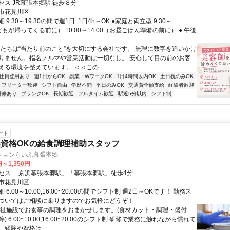
セス JR幕張本郷駅 徒歩８分
市花見川区
9:30～19:30の間で週1日･1日4h～OK ●家庭と両立型 9:30～
子どもが帰ってくる前に） 10:00～14:00（お昼ごはん準備の前に） ● 午後
私たちは“当たり前のこと”を大切にする会社です。 無理に数字を追いかけ
りません。指名ノルマや営業活動は一切なし。 安心して目の前のお客
える環境を整えています。 ＜＜この...
社員登用あり
週1日からOK
副業・WワークOK
1日4時間以内OK
土日祝のみOK
フリーター歓迎
シフト自由
学歴不問
平日のみOK
交通費全額支給
経験者歓迎
研修あり
ブランクOK
長期歓迎
フルタイム歓迎
駅近5分以内
シフト制
ート
資格OKの給食調理補助スタッフ
ションらいふ幕張本郷
円～1,350円
セス 「京浜幕張本郷駅」「幕張本郷駅」徒歩4分
市花見川区
6:00～10:00,16:00~20:00の間でシフト制 週2日～OKです！ 勤務ス
ついてはご相談に乗りますのでお気軽にどうぞ！
福祉施設でお食事の調理をおまかせします。(食材カット・調理・盛付
 6:00~10:00,16:00~20:00のシフト制 研修で業務に触れながら慣れて
経験や資格は...