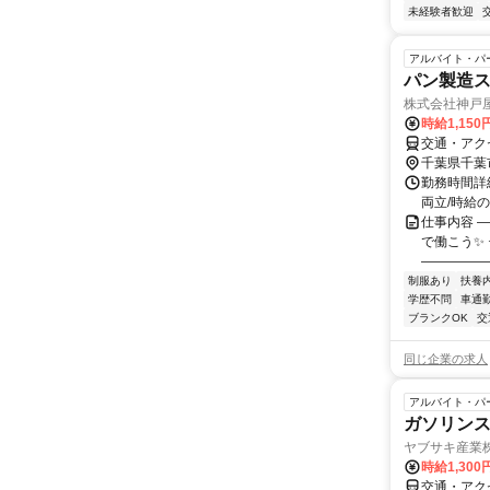
未経験者歓迎
アルバイト・パ
パン製造
株式会社神戸屋
時給1,15
交通・アク
千葉県千葉
勤務時間詳細
両立/時給
仕事内容 
で働こう✨
――――――
制服あり
扶養
学歴不問
車通勤
ブランクOK
交
同じ企業の求人
アルバイト・パ
ガソリン
ヤブサキ産業
時給1,30
交通・アク