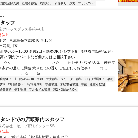
交通費全額支給
経験者歓迎
残業なし
研修あり
夕方
ブランクOK
ート
スタッフ
/ブレッズプラス幕張PA店
0円以上
セス ｢京成幕張本郷駅｣徒歩18分
市花見川区
 ⏰6:00～15:00 ※週2日～勤務OK！(シフト制) ※扶養内勤務/家庭と
の高い 朝だけバイトなど働き方はご相談下さい
――☆･｡―――――――――――｡･☆―― ✨手作りパンが人気！神戸屋
 ⭐家計の足しに勤務 焼きたての香りに包まれてお仕事！ ――☆･｡
―――――｡･☆―― 家...
内勤務OK
土日祝のみOK
主婦・主夫歓迎
フリーター歓迎
バイク通勤OK
早朝
OK
即日勤務OK
職場見学可
学生歓迎
未経験者歓迎
午前
経験者歓迎
通費支給
長期歓迎
フルタイム歓迎
週2・3日からOK
ート
スタンドでの店頭案内スタッフ
株式会社 セルフ幕張インターSS
0円以上
セス JR総武本線「幕張本郷駅」徒歩15分