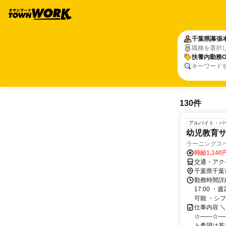
千葉県
幕張
職種を選択
扶養内勤務O
キーワード
130件
アルバイト・パ
幼児教育
ラーニングス
時給1,140
交通・アク
千葉県千葉
勤務時間詳細
17:00 
可能 ・シフ
仕事内容 
☆――☆―
ト希望は基本