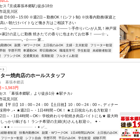
0円以上
セス ｢京成幕張本郷駅｣徒歩18分
市花見川区
 ⏰6:00～15:00 ※週2日～勤務OK！(シフト制) ※扶養内勤務/家庭と
の高い 朝だけバイトなど働き方はご相談下さい
――☆･｡―――――――――――｡･☆―― ✨手作りパンが人気！神戸屋
 ⭐家計の足しに勤務 焼きたての香りに包まれてお仕事！ ――☆･｡
―――――｡･☆―― 家...
内勤務OK
副業・WワークOK
土日祝のみOK
主婦・主夫歓迎
フリーター歓迎
早朝
学歴不問
車通勤OK
即日勤務OK
職場見学可
学生歓迎
未経験者歓迎
迎
ブランクOK
交通費支給
長期歓迎
フルタイム歓迎
ート
スター焼肉店のホールスタッフ
う 幕張本郷店
円～1,563円
セス 「幕張本郷駅」より徒歩1分 ★駅チカ♪
市花見川区
 【平 日】10：00～24：00 【土日祝】10：00～24：00 ⋆⸜ ディナー
採用中 ⸝⋆ ★週2日～・1日4時間～OK！ ★土日祝出られる方歓迎！
週2日～・1日4時間～OK✨ 学校終わりや初焼き肉店バイトにも★ 最大時
でしっかり稼げる！ ランチ希望の主婦(夫)さんも歓迎☆。 ✦・
・✦✦・┈┈┈┈┈ ・✦ ✅...
未経験者歓迎
扶養内勤務OK
副業・WワークOK
1日4時間以内OK
土日祝のみOK
フリーター歓迎
シフト自由
学歴不問
平日のみOK
学生歓迎
経験不問