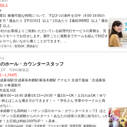
式会社
2円以上
ト
日: 稼働可能な時間について、下記3つの条件を日中（9:00-19:00の
方 * 週あたり【平日3日】 以上 * 1日あたり【連続3時間】 以上 * 週合
以上...
 弊社のお客様よりご依頼いただいている経理代行サービスの業務を、完
ルリモートでお任せします。案件ごとに複数名でチームを組んで対応す
ォローし合いながら働くことができます。...
ルリモート
在宅OK
昇給あり
ート
店のホール・カウンタースタッフ
SLOT TOHO幕張店
円～1,750円
駅/京成幕張本郷駅/幕張本郷駅 アクセス 京成千葉線「京成幕張
0分 ※車通勤可
市花見川区
/9:00〜16:45 遅番/16:15〜24:00 ＊週2日〜OK！土日のみOK！Ｗワ
 ＜例えばこんな働き方ができます！＞ ＊学生さん 学業やサークルと両
ない...
【未経験でも高時給！パチンコ店のホール・カウンタースタッフ】 ほと
パチンコ店未経験からのスタート！あなたの頑張り次第に給与がしっか
！土日祝は時給100円UP！ ＜具体...
K
土日祝のみOK
主婦・主夫歓迎
フリーター歓迎
学歴不問
車通勤OK