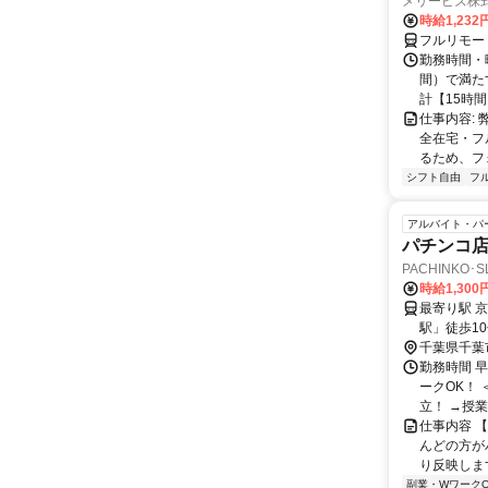
メリービズ株
時給1,23
フルリモー
勤務時間・曜
間）で満たす
計【15時間】
仕事内容:
全在宅・フ
るため、フ
シフト自由
フ
アルバイト・パ
パチンコ
PACHINKO･
時給1,300
最寄り駅 京成幕張
駅」徒歩1
千葉県千葉
勤務時間 早番
ークOK！
立！ →授業が
仕事内容 
んどの方が
り反映します
副業・WワークO