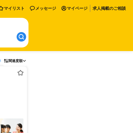
マイリスト
メッセージ
マイページ
求人掲載のご相談
存
関連度順