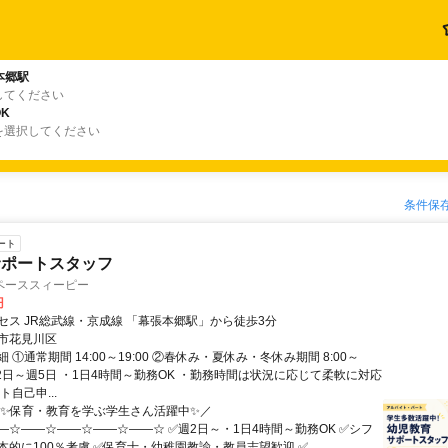
本郷駅
してください
K
を選択してください
条件保
ート
サポートスタッフ
ペーススィーピー
円
セス JR総武線・京成線 「幕張本郷駅」から徒歩3分
市花見川区
 ①通常期間 14:00～19:00 ②春休み・夏休み・冬休み期間 8:00～
・週2日～週5日 ・1日4時間～勤務OK ・勤務時間は状況に応じて柔軟に対応
ト自己申...
＼✨保育・教育を学ぶ学生さん活躍中✨／
―☆――☆――☆――☆――☆ ✅週2日～・1日4時間～勤務OK ✅シフ
的に100％考慮 ✅保育士・幼稚園教諭・教員志望歓迎 ✅...