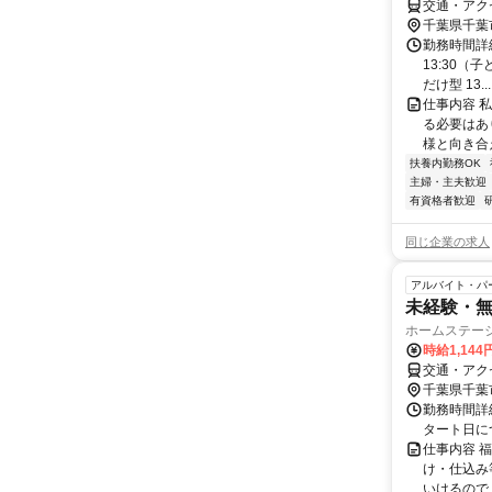
交通・アク
千葉県千葉
勤務時間詳細 
13:30（
だけ型 13...
仕事内容 
る必要はあ
様と向き合
扶養内勤務OK
主婦・主夫歓迎
有資格者歓迎
同じ企業の求人
アルバイト・パ
未経験・無
ホームステー
時給1,144
交通・アク
千葉県千葉
勤務時間詳細 
タート日に
仕事内容 
け・仕込み等)
いけるので、