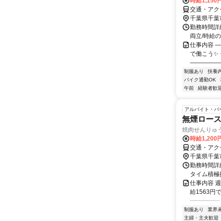
時給1,15
交通・アク
千葉県千葉
勤務時間詳細
両立/時給
仕事内容 
で働こう✨
――――――
制服あり
扶養
バイク通勤OK
午前
経験者歓
アルバイト・パ
無煙ロー
焼肉せんりゅ
時給1,200
交通・アク
千葉県千葉
勤務時間詳細
タイム積極
仕事内容 
給1563円
┈┈┈┈┈ 
制服あり
業界
主婦・主夫歓迎