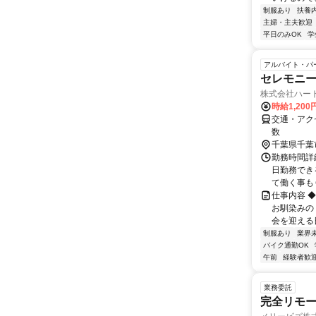
制服あり
扶養
主婦・主夫歓迎
平日のみOK
学
アルバイト・パ
セレモニー
株式会社ハー
時給1,20
交通・アク
数
千葉県千葉
勤務時間詳細 
日勤務でき
て働く事もＯ
仕事内容 
お馴染みの
会を迎える日
制服あり
業界
バイク通勤OK
午前
経験者歓
業務委託
完全リモー