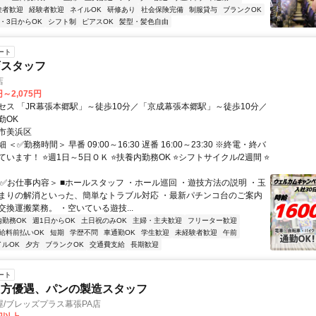
験者歓迎
経験者歓迎
ネイルOK
研修あり
社会保険完備
制服貸与
ブランクOK
2・3日からOK
シフト制
ピアスOK
髪型・髪色自由
ート
店スタッフ
店
円～2,075円
セス 「JR幕張本郷駅」～徒歩10分／「京成幕張本郷駅」～徒歩10分／
勤OK
市美浜区
＜✅勤務時間＞ 早番 09:00～16:30 遅番 16:00～23:30 ※終電・終バ
います！ ⭐週1日～5日ＯＫ ⭐扶養内勤務OK ⭐シフトサイクル/2週間 ⭐
＜✅お仕事内容＞ ■ホールスタッフ ・ホール巡回 ・遊技方法の説明 ・玉
まりの解消といった、簡単なトラブル対応 ・最新パチンコ台のご案内
換運搬業務。 ・空いている遊技...
内勤務OK
週1日からOK
土日祝のみOK
主婦・主夫歓迎
フリーター歓迎
給料前払いOK
短期
学歴不問
車通勤OK
学生歓迎
未経験者歓迎
午前
イルOK
夕方
ブランクOK
交通費支給
長期歓迎
ート
る方優遇、パンの製造スタッフ
/ブレッズプラス幕張PA店