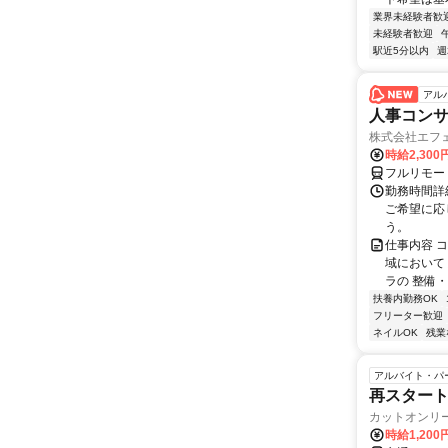
業界未経験者歓
未経験者歓迎
駅近5分以内
週
アル
人事コン
株式会社エフ
時給2,30
フルリモー
勤務時間詳細
ご希望に応
う。
仕事内容 
域において
ラの 整備・
扶養内勤務OK
フリーター歓迎
ネイルOK
残業
アルバイト・パ
再スタート
カットオンリ
時給1,200