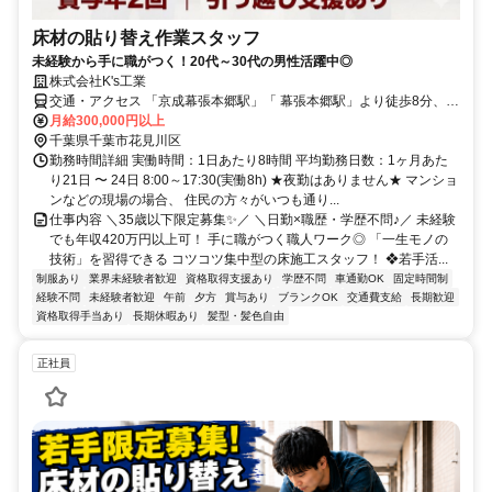
床材の貼り替え作業スタッフ
未経験から手に職がつく！20代～30代の男性活躍中◎
株式会社K's工業
交通・アクセス 「京成幕張本郷駅」「 幕張本郷駅」より徒歩8分、
「京成大久保駅」より徒歩21分
月給300,000円以上
千葉県千葉市花見川区
勤務時間詳細 実働時間：1日あたり8時間 平均勤務日数：1ヶ月あた
り21日 〜 24日 8:00～17:30(実働8h) ★夜勤はありません★ マンショ
ンなどの現場の場合、 住民の方々がいつも通り...
仕事内容 ＼35歳以下限定募集✨／ ＼日勤×職歴・学歴不問♪／ 未経験
でも年収420万円以上可！ 手に職がつく職人ワーク◎ 「一生モノの
技術」を習得できる コツコツ集中型の床施工スタッフ！ ❖若手活...
制服あり
業界未経験者歓迎
資格取得支援あり
学歴不問
車通勤OK
固定時間制
経験不問
未経験者歓迎
午前
夕方
賞与あり
ブランクOK
交通費支給
長期歓迎
資格取得手当あり
長期休暇あり
髪型・髪色自由
正社員