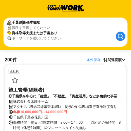
千葉県
幕張本郷駅
職種を選択してください
資格取得支援または手当あり
キーワードを選択してください
200件
条件保存
関連度順
正社員
施工管理(経験者)
◎千葉県を中心に「建設」「不動産」「資産活用」など多角的な事業を
展開 ◎自社ブランド「ヒルズシリーズ」のローコストマンション企
株式会社金太郎ホーム
画・設計・施工 ◎地域に根ざした「まちづくり」「人づくり」「未来
アクセス: JR総武線幕張本郷駅 徒歩1分 ◎現場直行直帰制度有り
づくり」を掲げる企業
年俸10,000,000円～14,000,000円
千葉県千葉市花見川区
勤務時間・曜日: ◎就業時間 8:00～17：00 ◎所定労働時間 8
時間（休憩1時間） ◎フレックスタイム制無し