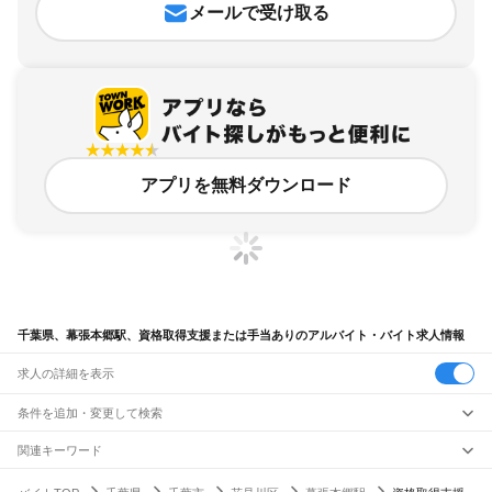
メールで受け取る
アプリを無料ダウンロード
千葉県、幕張本郷駅、資格取得支援または手当ありのアルバイト・バイト求人情報
求人の詳細を表示
条件を追加・変更して検索
市区町村を追加・変更
関連キーワード
完全在宅ワーク 全国
シール貼り 在宅
現在地周辺
ガチャガチャ
犬カフェ
千葉県
駅を追加・変更