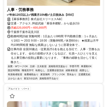
人事・労務事務
✅年休120日以上✅残業月10h程✅土日祝休み【050】
【幕張事務所】株式会社スリーエスA&C
交通・アクセス JR総武線「幕張本郷駅」から徒歩2分
月給220,000円～400,000円
千葉県千葉市花見川区
勤務時間詳細 実働時間：1日あたり8時間 平均勤務日数：1ヶ月あた
り18日 〜 20日 9:00～18:00（実働8時間／休憩60分） ★残業は月平
均10時間程度 無駄な残業はしないように部署全体で...
仕事内容 全国30拠点・従業員251名を抱える当社で、人事・労務をお
任せします。 会社の規模が大きくなるほど、社員一人ひとりを支え
る人事労務の役割は重要になります。 「事務の経験を活かして長く
働きた...
副業・WワークOK
主婦・主夫歓迎
資格取得支援あり
学歴不問
車通勤OK
固定時間制
職場見学可
転勤なし
交通費全額支給
経験者歓迎
残業なし
有資格者歓迎
食費補助あり
家賃無料
ブランクOK
育休あり
交通費支給
まかないあり
駅近5分以内
資格取得手当あり
アルバイト・パート