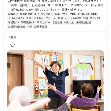
仕事内容 福祉施設でお食事の調理をおまかせします。(食材カット・
調理・盛付け・仕込み等) 6:00~10:00,16:00~20:00のシフト制 研修で
業務に触れながら慣れていけるので、経験や資格は...
制服あり
扶養内勤務OK
社員登用あり
副業・WワークOK
1日4時間以内OK
土日祝のみOK
主婦・主夫歓迎
フリーター歓迎
バイク通勤OK
早朝
学歴不問
車通勤OK
即日勤務OK
平日のみOK
学生歓迎
転勤なし
未経験者歓迎
交通費全額支給
午前
経験者歓迎
正社員