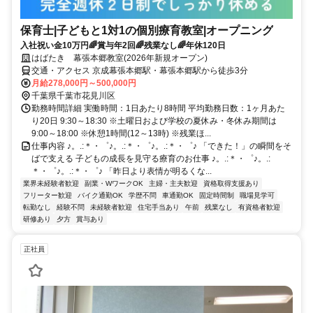
保育士|子どもと1対1の個別療育教室|オープニング
入社祝い金10万円🌈賞与年2回🌈残業なし🌈年休120日
はばたき 幕張本郷教室(2026年新規オープン)
交通・アクセス 京成幕張本郷駅・幕張本郷駅から徒歩3分
月給278,000円～500,000円
千葉県千葉市花見川区
勤務時間詳細 実働時間：1日あたり8時間 平均勤務日数：1ヶ月あた
り20日 9:30～18:30 ※土曜日および学校の夏休み・冬休み期間は
9:00～18:00 ※休憩1時間(12～13時) ※残業ほ...
仕事内容 ♪。.:＊・゜♪。.:＊・゜♪。.:＊・゜♪ 「できた！」の瞬間をそ
ばで支える 子どもの成長を見守る療育のお仕事 ♪。.:＊・゜♪。.:
＊・゜♪。.:＊・゜♪ 「昨日より表情が明るくな...
業界未経験者歓迎
副業・WワークOK
主婦・主夫歓迎
資格取得支援あり
フリーター歓迎
バイク通勤OK
学歴不問
車通勤OK
固定時間制
職場見学可
転勤なし
経験不問
未経験者歓迎
住宅手当あり
午前
残業なし
有資格者歓迎
研修あり
夕方
賞与あり
正社員