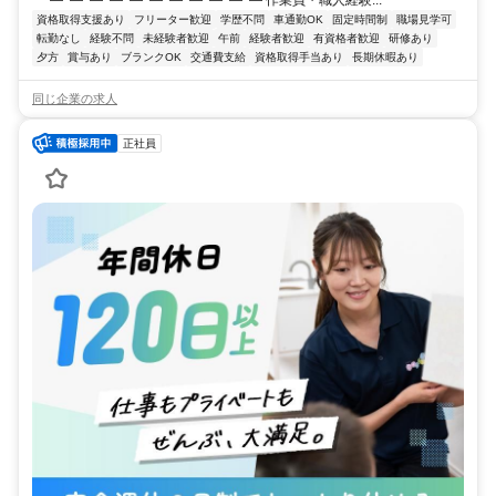
資格取得支援あり
フリーター歓迎
学歴不問
車通勤OK
固定時間制
職場見学可
転勤なし
経験不問
未経験者歓迎
午前
経験者歓迎
有資格者歓迎
研修あり
夕方
賞与あり
ブランクOK
交通費支給
資格取得手当あり
長期休暇あり
同じ企業の求人
正社員