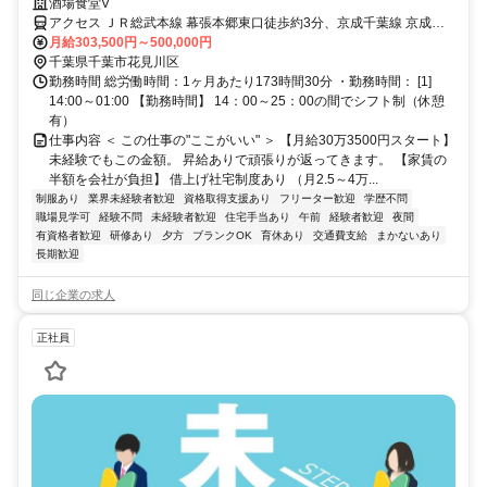
ウが学べる
酒場食堂V
アクセス ＪＲ総武本線 幕張本郷東口徒歩約3分、京成千葉線 京成幕
張本郷東口徒歩約3分、京成本線 京成大久保徒歩約20分
月給303,500円～500,000円
千葉県千葉市花見川区
勤務時間 総労働時間：1ヶ月あたり173時間30分 ・勤務時間： [1]
14:00～01:00 【勤務時間】 14：00～25：00の間でシフト制（休憩
有）
仕事内容 ＜ この仕事の"ここがいい" ＞ 【月給30万3500円スタート】
未経験でもこの金額。 昇給ありで頑張りが返ってきます。 【家賃の
半額を会社が負担】 借上げ社宅制度あり （月2.5～4万...
制服あり
業界未経験者歓迎
資格取得支援あり
フリーター歓迎
学歴不問
職場見学可
経験不問
未経験者歓迎
住宅手当あり
午前
経験者歓迎
夜間
有資格者歓迎
研修あり
夕方
ブランクOK
育休あり
交通費支給
まかないあり
長期歓迎
同じ企業の求人
正社員