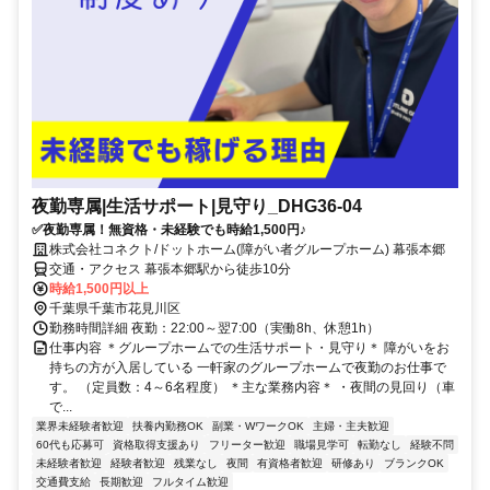
夜勤専属|生活サポート|見守り_DHG36-04
✅夜勤専属！無資格・未経験でも時給1,500円♪
株式会社コネクト/ドットホーム(障がい者グループホーム) 幕張本郷
交通・アクセス 幕張本郷駅から徒歩10分
時給1,500円以上
千葉県千葉市花見川区
勤務時間詳細 夜勤：22:00～翌7:00（実働8h、休憩1h）
仕事内容 ＊グループホームでの生活サポート・見守り＊ 障がいをお
持ちの方が入居している 一軒家のグループホームで夜勤のお仕事で
す。 （定員数：4～6名程度） ＊主な業務内容＊ ・夜間の見回り（車
で...
業界未経験者歓迎
扶養内勤務OK
副業・WワークOK
主婦・主夫歓迎
60代も応募可
資格取得支援あり
フリーター歓迎
職場見学可
転勤なし
経験不問
未経験者歓迎
経験者歓迎
残業なし
夜間
有資格者歓迎
研修あり
ブランクOK
交通費支給
長期歓迎
フルタイム歓迎