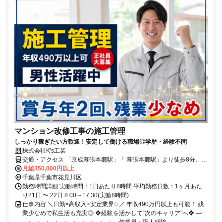
マンション改修工事の施工管理
しっかり稼ぎたい方歓迎！安定して働ける職場◎学歴・経験不問
株式会社K's工業
交通・アクセス 「京成幕張本郷駅」「 幕張本郷駅」より徒歩8分、
「京成大久保駅」より徒歩21分
月給350,000円以上
千葉県千葉市花見川区
勤務時間詳細 実働時間：1日あたり8時間 平均勤務日数：1ヶ月あた
り21日 〜 22日 8:00～17:30(実働8時間)
仕事内容 ＼日勤×高収入×安定業界✨／ 年収490万円以上も可能！ 残
業少なめで私生活も充実◎ ❖経験を活かして“次のキャリア”へ❖ ―･
―･―･―･―･―･―･―･―･―･―･― 作業員・職人経験...