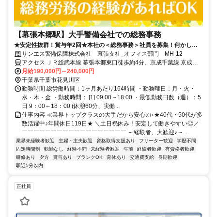
【幕張本郷駅】大手警備会社での総務事務
★安定性抜群！賞与年2回★本社の＜総務事務＞社員を募集！何かしら
総務事務・労務管理経験者大歓迎♪警備業界は未経験でもOK！40～50代
サンエス警備保障株式会社 幕張支社_オフィス部門 MH-12
活躍中♪
アクセス ＪＲ総武本線 幕張本郷東口徒歩約4分、京成千葉線 京成幕
張本郷東口徒歩約4分、京成本線 京成大久保徒歩約21分 「幕張本郷
月給190,000円～240,000円
駅」徒歩4分 ■交通費支給（月10000円まで）
千葉県千葉市花見川区
勤務時間 総労働時間：1ヶ月あたり164時間 ・勤務曜日：月・火・
水・木・金 ・勤務時間： [1] 09:00～18:00 ・最低勤務日数（週）：5
日 9：00～18：00 (休憩60分、実働...
仕事内容 ≪業界トップクラスの大手だから安心♪≫★40代・50代が多
数活躍中♪年間休日119日★ ＼土日祝休み！安定して働きやすい◎／
￣￣￣￣￣￣￣￣￣￣￣￣￣￣￣￣￣￣ ～経験者、大歓迎♪～ ...
業界未経験者歓迎
主婦・主夫歓迎
資格取得支援あり
フリーター歓迎
学歴不問
固定時間制
転勤なし
経験不問
未経験者歓迎
午前
経験者歓迎
有資格者歓迎
研修あり
夕方
賞与あり
ブランクOK
育休あり
交通費支給
長期歓迎
駅近5分以内
正社員