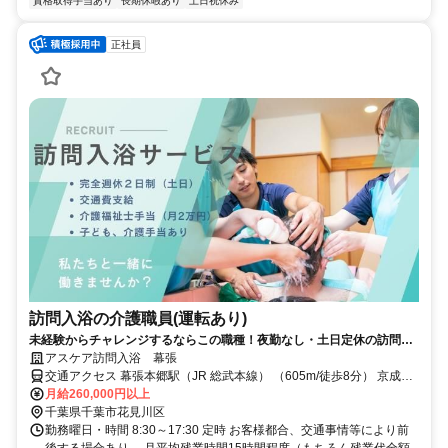
資格取得手当あり
長期休暇あり
土日祝休み
正社員
訪問入浴の介護職員(運転あり)
未経験からチャレンジするならこの職種！夜勤なし・土日定休の訪問入
浴サービス
アスケア訪問入浴 幕張
交通アクセス 幕張本郷駅（JR 総武本線） （605m/徒歩8分） 京成幕
張本郷駅（京成 千葉線） （616m/徒歩8分） 京成大久保駅（京成 本
月給260,000円以上
線） （1602m/徒歩20分）
千葉県千葉市花見川区
勤務曜日・時間 8:30～17:30 定時 お客様都合、交通事情等により前
後する場合あり。 月平均残業時間15時間程度（もちろん残業代全額