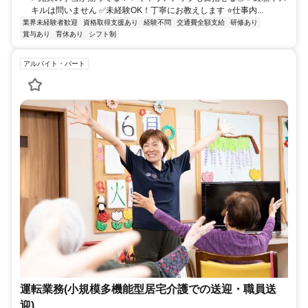
キルは問いません ✅未経験OK！丁寧にお教えします ⭐仕事内...
業界未経験者歓迎
資格取得支援あり
経験不問
交通費全額支給
研修あり
賞与あり
育休あり
シフト制
アルバイト・パート
運転業務(小規模多機能型居宅介護での送迎・職員送
迎)