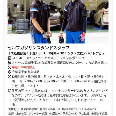
セルフガソリンスタンドスタッフ
【未経験歓迎！】週2日・1日3時間～OK！シフト柔軟／バイトデビュー
OK／社員割引／幅広いスキルが身につく
COSMO セルフ&カーケアステーション幕張インター
アクセス 京成千葉線 京成幕張本郷東口徒歩約14分、ＪＲ総武本線 幕
張本郷東口徒歩約14分 京成幕張本郷駅から徒歩14分
時給1,300円以上
千葉県千葉市美浜区
勤務時間 ・勤務曜日：月・火・水・木・金・土・日・祝 ・勤務時
間： [1] 09:30～19:00 [2] 09:30～18:30 [3] 10:00～19:00 ・最低勤務
日数（週）：2日 ＊...
仕事内容 ＜＜ 具体的には… ＞＞ セルフサービスのガソリンスタンド
なので、 ガソリンの給油は基本的にお客様が行います。 お客様から
ご質問等をいただいた際に、 丁寧に対応してくれればＯＫ！ ・給
油...
制服あり
扶養内勤務OK
社員登用あり
1日4時間以内OK
土日祝のみOK
主婦・主夫歓迎
フリーター歓迎
車通勤OK
平日のみOK
学生歓迎
未経験者歓迎