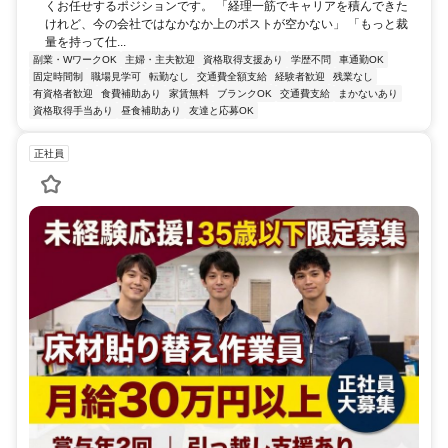
くお任せするポジションです。 「経理一筋でキャリアを積んできた
けれど、今の会社ではなかなか上のポストが空かない」 「もっと裁
量を持って仕...
副業・WワークOK
主婦・主夫歓迎
資格取得支援あり
学歴不問
車通勤OK
固定時間制
職場見学可
転勤なし
交通費全額支給
経験者歓迎
残業なし
有資格者歓迎
食費補助あり
家賃無料
ブランクOK
交通費支給
まかないあり
資格取得手当あり
昼食補助あり
友達と応募OK
正社員