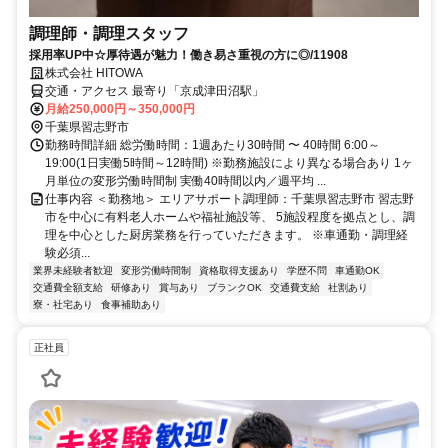
調理師・調理スタッフ
採用率UP中☆厚待遇が魅力！働き易さ重視の方に◎/11908
株式会社 HITOWA
交通・アクセス 最寄り「京成津田沼駅」
月給250,000円～350,000円
千葉県習志野市
勤務時間詳細 総労働時間：1週あたり30時間 〜 40時間 6:00～
19:00(1日実働5時間～12時間) ※勤務施設により異なる場合あり 1ヶ
月単位の変形労働時間制 実働40時間以内／週平均 ...
仕事内容 ＜勤務地＞ エリアサポート調理師：千葉県習志野市 習志野
市を中心に有料老人ホームや福祉施設等、 5施設程度を拠点とし、調
理を中心とした厨房業務を行っていただきます。 ※車通勤・調理経
験必須...
業界未経験者歓迎
変形労働時間制
資格取得支援あり
学歴不問
車通勤OK
交通費全額支給
研修あり
賞与あり
ブランクOK
交通費支給
社割あり
寮・社宅あり
食事補助あり
正社員