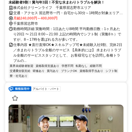
未経験者9割！賞与年3回！不安な水まわりトラブルを解決！
株式会社クリーンライフ 千葉県習志野市エリア
交通・アクセス 習志野市一円・自宅から30分～1時間が対象エリアで
す（直行直帰）。
月給240,000円～400,000円
千葉県習志野市
勤務時間詳細 実働時間：1日あたり8時間 平均勤務日数：1ヶ月あた
り20日 〜 21日 8:00～21:00 上記の時間内でシフト制（実働8ｈ）で
すが、8～17時を選ばれる方が多いです。
仕事内容 ★直行直帰OK★スキルアップ可★未経験入社9割、完休2日
／水まわりトラブル全般のサービス 【具体的には】 水まわりトラブ
ル全般のサービススタッフとして、 お客様宅などを訪問し各種トラ
ブルの...
業界未経験者歓迎
資格取得支援あり
学歴不問
転勤なし
経験不問
交通費全額支給
研修あり
賞与あり
ブランクOK
資格取得手当あり
シフト制
寮・社宅あり
アルバイト・パート