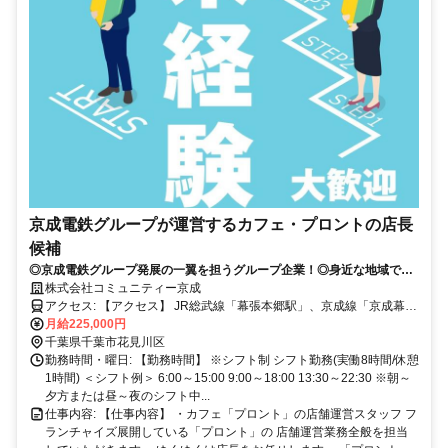
京成電鉄グループが運営するカフェ・プロントの店長
候補
◎京成電鉄グループ発展の一翼を担うグループ企業！◎身近な地域で長
く腰を据えて働けます◎賞与や家族手当、住宅手当等の待遇もばっちり
株式会社コミュニティー京成
アクセス: 【アクセス】 JR総武線「幕張本郷駅」、京成線「京成幕張
本郷駅」徒歩0分 以下店舗で同時募集中 ■プロント京成金町駅店 ■プ
月給225,000円
ロントららテラスTOKYO-BAY店 ■プロント海浜幕張店 ☆居住地を考
千葉県千葉市花見川区
慮の上、配属店舗を決定 ☆転居を伴う転勤は、原則ありません。
勤務時間・曜日: 【勤務時間】 ※シフト制 シフト勤務(実働8時間/休憩
1時間) ＜シフト例＞ 6:00～15:00 9:00～18:00 13:30～22:30 ※朝～
夕方または昼～夜のシフト中...
仕事内容: 【仕事内容】 ・カフェ「プロント」の店舗運営スタッフ フ
ランチャイズ展開している「プロント」の 店舗運営業務全般を担当