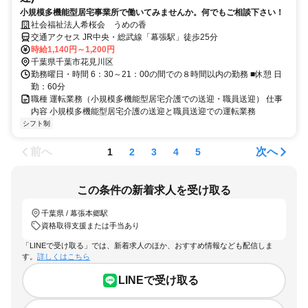
小規模多機能型居宅事業所で働いてみませんか。何でもご相談下さい！
社会福祉法人希桜会 うめの香
交通アクセス JR中央・総武線「幕張駅」徒歩25分
時給1,140円～1,200円
千葉県千葉市花見川区
勤務曜日・時間 6：30～21：00の間での８時間以内の勤務 ■休憩 日
勤：60分
職種 運転業務（小規模多機能型居宅介護での送迎・職員送迎） 仕事
内容 小規模多機能型居宅介護の送迎と職員送迎での運転業務
シフト制
前へ
次へ
1
2
3
4
5
この条件の新着求人を受け取る
千葉県 / 幕張本郷駅
資格取得支援または手当あり
「LINEで受け取る」では、新着求人のほか、おすすめ情報なども配信しま
す。
詳しくはこちら
LINEで受け取る