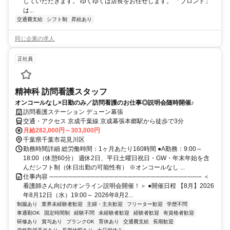
していただきます。 ゆくゆくは店長をお任せします。 「プロント」
は...
交通費支給
シフト制
昇給あり
同じ企業の求人
正社員
精神科 訪問看護スタッフ
オンコールなし×日勤のみ／訪問看護のお仕事◎説明会随時開催♪
訪問看護ステーション デューン幕張
交通・アクセス 京成千葉線 京成幕張本郷駅から徒歩で3分
月給282,000円～303,000円
千葉県千葉市花見川区
勤務時間詳細 総労働時間：1ヶ月あたり160時間 ●A勤務：9:00～
18:00（休憩60分） 週休2日、平日土曜日祝日・GW・年末年始を含
んだシフト制（休日出勤の可能性有） ※オンコールなし ...
仕事内容 ───────────────────────────────── ＜
看護師さん向けのオンライン説明会開催！＞ ●開催日程 【8月】2026
年8月12日（水）19:00～ 2026年8月2...
制服あり
業界未経験者歓迎
主婦・主夫歓迎
フリーター歓迎
学歴不問
車通勤OK
固定時間制
経験不問
未経験者歓迎
経験者歓迎
有資格者歓迎
研修あり
賞与あり
ブランクOK
育休あり
交通費支給
長期歓迎