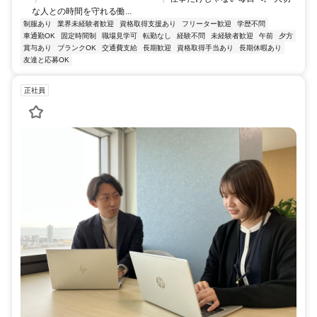
な人との時間を守れる働...
制服あり
業界未経験者歓迎
資格取得支援あり
フリーター歓迎
学歴不問
車通勤OK
固定時間制
職場見学可
転勤なし
経験不問
未経験者歓迎
午前
夕方
賞与あり
ブランクOK
交通費支給
長期歓迎
資格取得手当あり
長期休暇あり
友達と応募OK
正社員