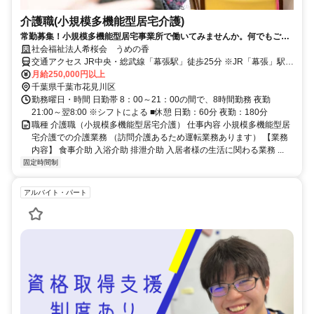
介護職(小規模多機能型居宅介護)
常勤募集！小規模多機能型居宅事業所で働いてみませんか。何でもご相
談下さい！
社会福祉法人希桜会 うめの香
交通アクセス JR中央・総武線「幕張駅」徒歩25分 ※JR「幕張」駅よ
り無料の送迎があります。
月給250,000円以上
千葉県千葉市花見川区
勤務曜日・時間 日勤帯 8：00～21：00の間で、8時間勤務 夜勤
21:00～翌8:00 ※シフトによる ■休憩 日勤：60分 夜勤：180分
職種 介護職（小規模多機能型居宅介護） 仕事内容 小規模多機能型居
宅介護での介護業務 （訪問介護あるため運転業務あります） 【業務
内容】 食事介助 入浴介助 排泄介助 入居者様の生活に関わる業務 ...
固定時間制
アルバイト・パート