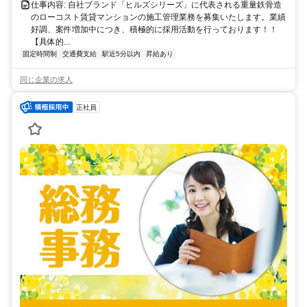
仕事内容: 自社ブランド「ヒルズシリーズ」に代表される重量鉄骨造
のローコスト賃貸マンションの施工管理業務を募集いたします。業績
好調、案件増加中につき、積極的に採用活動を行っております！！
【具体的...
固定時間制
交通費支給
駅近5分以内
昇給あり
同じ企業の求人
正社員