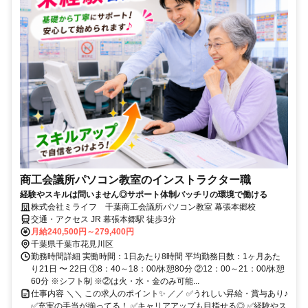
商工会議所パソコン教室のインストラクター職
経験やスキルは問いません◎サポート体制バッチリの環境で働ける
株式会社ミライフ 千葉商工会議所パソコン教室 幕張本郷校
交通・アクセス JR 幕張本郷駅 徒歩3分
月給240,500円～279,400円
千葉県千葉市花見川区
勤務時間詳細 実働時間：1日あたり8時間 平均勤務日数：1ヶ月あた
り21日 〜 22日 ①8：40～18：00/休憩80分 ②12：00～21：00/休憩
60分 ※シフト制 ※②は火・水・金のみ可能...
仕事内容 ＼＼ この求人のポイント✨ ／／ ✅うれしい昇給・賞与あり♪
✅充実の手当が揃ってる！ ✅キャリアアップも目指せる◎ ✅経験やス