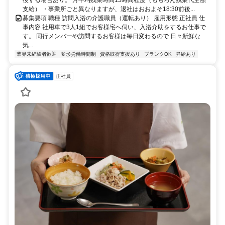
支給） ・事業所ごと異なりますが、退社はおおよそ18:30前後...
募集要項 職種 訪問入浴の介護職員（運転あり） 雇用形態 正社員 仕
事内容 社用車で3人1組でお客様宅へ伺い、入浴介助をするお仕事で
す。 同行メンバーや訪問するお客様は毎日変わるので 日々新鮮な
気...
業界未経験者歓迎
変形労働時間制
資格取得支援あり
ブランクOK
昇給あり
正社員