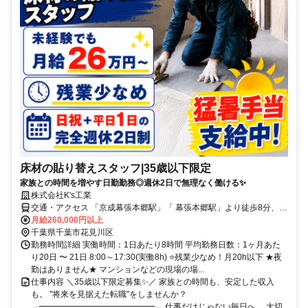
床材の貼り替えスタッフ|35歳以下限定
家族との時間を増やす日勤勤務◎週休2日で無理なく働ける✨
株式会社K's工業
交通・アクセス 「京成幕張本郷駅」「 幕張本郷駅」より徒歩8分、
「京成大久保駅」より徒歩21分
月給260,000円以上
千葉県千葉市花見川区
勤務時間詳細 実働時間：1日あたり8時間 平均勤務日数：1ヶ月あた
り20日 〜 21日 8:00～17:30(実働8h) ⭐残業少なめ！月20h以下 ★夜
勤はありません★ マンションなどの現場の場...
仕事内容 ＼35歳以下限定募集✨／ 家族との時間も、安定した収入
も。 "将来を見据えた転職"をしませんか？
╭━━━━━━━━━━━━━━╮ 仕事だけじゃない毎日へ。 大切