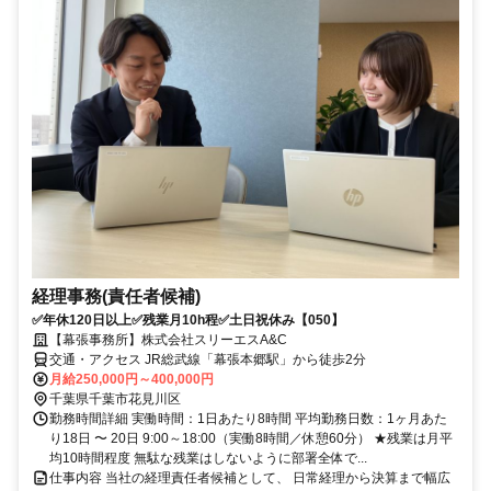
経理事務(責任者候補)
✅年休120日以上✅残業月10h程✅土日祝休み【050】
【幕張事務所】株式会社スリーエスA&C
交通・アクセス JR総武線「幕張本郷駅」から徒歩2分
月給250,000円～400,000円
千葉県千葉市花見川区
勤務時間詳細 実働時間：1日あたり8時間 平均勤務日数：1ヶ月あた
り18日 〜 20日 9:00～18:00（実働8時間／休憩60分） ★残業は月平
均10時間程度 無駄な残業はしないように部署全体で...
仕事内容 当社の経理責任者候補として、 日常経理から決算まで幅広