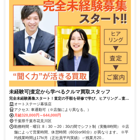
未経験可|査定から学べるクルマ買取スタッフ
完全未経験募集スタート！査定の手順を研修で学び、ヒアリング→査定
→価格提示を段階的に習得できます。
オートステージ幕張店
アクセス: 車通勤可（※店舗により異なる。）
月給320,000円～644,000円
千葉県千葉市花見川区
勤務時間・曜日: 8：30 ～20：30の間でシフト制（実働8時間） ※店
舗によって営業時間、休憩時間（60分or90分）が異なります。 ※平
均残業時間は17h/月（正社員平均実績） ✅残業月20...