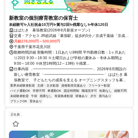
新教室の個別療育教室の保育士
未経験可✨入社祝金10万円✨賞与2回✨残業なし✨年休120日
はばたき 幕張教室(2026年8月新規オープン)
交通・アクセス JR総武線「幕張駅」徒歩約5分／京成千葉線「京成幕
張駅」徒歩約6分
月給278,000円～500,000円
千葉県千葉市花見川区
勤務時間詳細 実働時間：1日あたり8時間 平均勤務日数：1ヶ月あた
り20日 9:30～18:30 ※土曜日および学校の夏休み・冬休み期間は
9:00～18:00 ※休憩1時間(12～13時) ※残業...
仕事内容 ╭━━━━━━━━━━━━━━━━╮ 2026年8月開設の
新しい療育教室 ╰━━━━━━━━━━━━━━━━╯ はばたき 幕
張教室で、 子どもたちの成長を支える オープニングスタッフを募...
業界未経験者歓迎
主婦・主夫歓迎
資格取得支援あり
フリーター歓迎
バイク通勤OK
学歴不問
車通勤OK
固定時間制
職場見学可
転勤なし
経験不問
未経験者歓迎
午前
残業なし
有資格者歓迎
研修あり
夕方
賞与あり
ブランクOK
育休あり
正社員