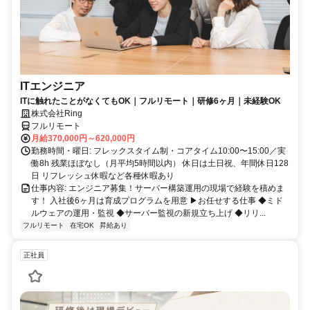
ITエンジニア
ITに触れたことがなくてもOK｜フルリモート｜研修6ヶ月｜未経験OK
株式会社Ring
フルリモート
月給370,000円～620,000円
勤務時間・曜日: フレックスタイム制・コアタイム10:00〜15:00／実
働8h 残業ほぼなし（月平均5時間以内） 休日は土日祝、年間休日128
日 リフレッシュ休暇など各種休暇あり
仕事内容: エンジニア募集！サーバー構築運用の現場で経験を積めま
す！ 入社後6ヶ月は育成プログラムを用意 ▶お任せする仕事 ◆ミド
ルウェアの運用・監視 ◆サーバー監視の新規立ち上げ ◆リリ...
フルリモート
在宅OK
昇給あり
正社員