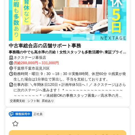
中古車総合店の店舗サポート事務
事務職の中でも高水準の月給！女性スタッフも多数活躍中♪東証プライム
上場ならではの充実した福利厚生も魅力◎
ネクステージ幕張店
月給280,000円～331,000円
千葉県千葉市花見川区
勤務時間・曜日: 9：30 ～18：30 ※実働8時間、休憩60分 ※残業が発
生した場合は1分単位で算出し、手当を支給しております。
仕事内容: ＼年間休日120日＋計画年休5日へ！／ ネクステージはさら
に次のステージへ進みます！ ＊～～～～～～～～～～～～～～～～
～～～～～～～＊ ✅未経験OKの事務スタッフ募集♪ ✅高水準の月...
交通費支給
シフト制
昇給あり
正社員