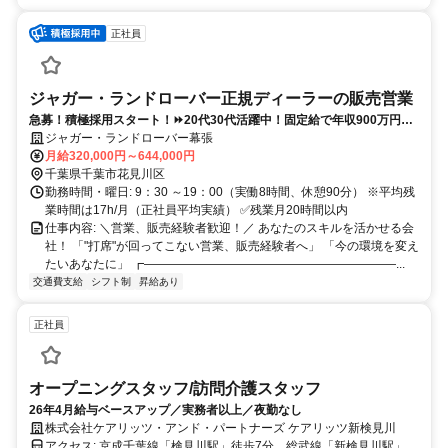
正社員
ジャガー・ランドローバー正規ディーラーの販売営業
急募！積極採用スタート！⏩️20代30代活躍中！固定給で年収900万円も
目指せる！営業、販売経験者歓迎！キャリアUP上限なし！
ジャガー・ランドローバー幕張
月給320,000円～644,000円
千葉県千葉市花見川区
勤務時間・曜日: 9：30 ～19：00（実働8時間、休憩90分） ※平均残
業時間は17h/月（正社員平均実績） ✅残業月20時間以内
仕事内容: ＼営業、販売経験者歓迎！／ あなたのスキルを活かせる会
社！ 「"打席"が回ってこない営業、販売経験者へ」 「今の環境を変え
たいあなたに」 ┏―――――――――――――――――――――...
交通費支給
シフト制
昇給あり
正社員
オープニングスタッフ/訪問介護スタッフ
26年4月給与ベースアップ／実務者以上／夜勤なし
株式会社ケアリッツ・アンド・パートナーズ ケアリッツ新検見川
アクセス: 京成千葉線「検見川駅」徒歩7分、総武線「新検見川駅」徒