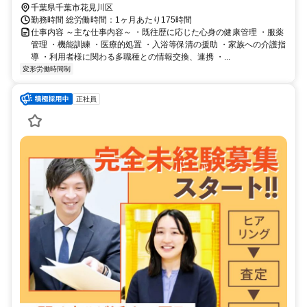
千葉県千葉市花見川区
勤務時間 総労働時間：1ヶ月あたり175時間
仕事内容 ～主な仕事内容～ ・既往歴に応じた心身の健康管理 ・服薬
管理 ・機能訓練 ・医療的処置 ・入浴等保清の援助 ・家族への介護指
導 ・利用者様に関わる多職種との情報交換、連携 ・...
変形労働時間制
正社員