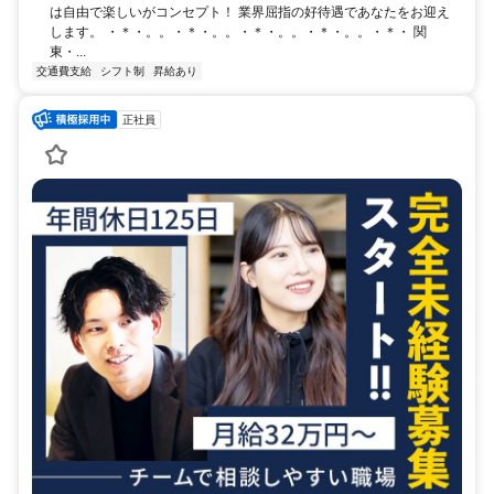
は自由で楽しいがコンセプト！ 業界屈指の好待遇であなたをお迎え
します。 ・＊・。。・＊・。。・＊・。。・＊・。。・＊・ 関
東・...
交通費支給
シフト制
昇給あり
正社員