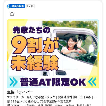
正社員
生協ドライバー
ファミリーカーみたいな小型トラック｜完全週休2日制｜土日休み｜こ
の先家族が増えても安心の大手企業
SBSゼンツウ株式会社 (宅配事業部)- 千葉営業所
アクセス: ・京葉線 検見川浜駅 車6分 ・京葉線 検見川浜駅 車8