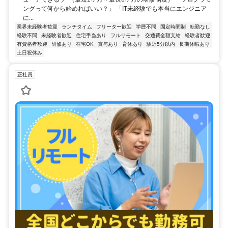
ングって何から始めればいい？」 「IT未経験でも本当にエンジニア
に...
業界未経験者歓迎
ランチタイム
フリーター歓迎
学歴不問
固定時間制
転勤なし
経験不問
未経験者歓迎
住宅手当あり
フルリモート
交通費全額支給
経験者歓迎
有資格者歓迎
研修あり
在宅OK
賞与あり
育休あり
駅近5分以内
長期休暇あり
土日祝休み
正社員