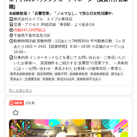
職)
未経験歓迎！「反響営業」「ノルマなし」で安心◎女性活躍中♪
株式会社エイブル エイブル幕張店
交通・アクセス JR総武線「幕張駅」より徒歩1分
月給247,120円以上
千葉県千葉市花見川区
勤務時間詳細 実働時間：1日あたり7時間30分 平均勤務日数：1ヶ月
あたり18日 〜 24日 【就業時間】 9:30～18:00 ※店舗のオープンは
10:00～
仕事内容 インターネットなどを通じて お問い合わせ・ご来店いただ
いたお客様へ、 賃貸物件をご紹介する“反響型”の営業です。 ＜具体的
には＞ ✅お問い合わせ・来店された お客様への接客対応 ✅希望エ...
業界未経験者歓迎
固定時間制
経験不問
未経験者歓迎
有資格者歓迎
賞与あり
育休あり
交通費支給
長期歓迎
駅近5分以内
資格取得手当あり
同じ企業の求人
正社員