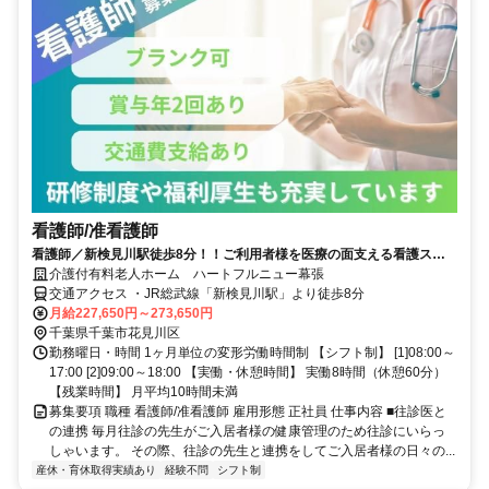
看護師/准看護師
看護師／新検見川駅徒歩8分！！ご利用者様を医療の面支える看護スタ
ッフを募集中です！
介護付有料老人ホーム ハートフルニュー幕張
交通アクセス ・JR総武線「新検見川駅」より徒歩8分
月給227,650円～273,650円
千葉県千葉市花見川区
勤務曜日・時間 1ヶ月単位の変形労働時間制 【シフト制】 [1]08:00～
17:00 [2]09:00～18:00 【実働・休憩時間】 実働8時間（休憩60分）
【残業時間】 月平均10時間未満
募集要項 職種 看護師/准看護師 雇用形態 正社員 仕事内容 ■往診医と
の連携 毎月往診の先生がご入居者様の健康管理のため往診にいらっ
しゃいます。 その際、往診の先生と連携をしてご入居者様の日々の...
産休・育休取得実績あり
経験不問
シフト制