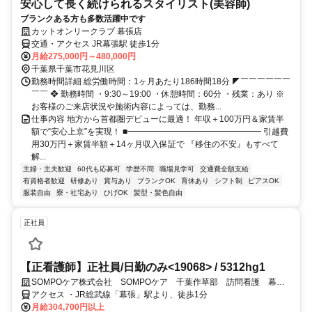
安心して長く続けられるスタイリスト(美容師)
ブランクある方も多数活躍中です
カットオンリークラブ 幕張店
交通・アクセス JR幕張駅 徒歩1分
月給275,000円～480,000円
千葉県千葉市花見川区
勤務時間詳細 総労働時間：1ヶ月あたり186時間18分 ◤￣￣￣￣￣￣
￣￣ ❖ 勤務時間 ・9:30～19:00 ・休憩時間：60分 ・残業：あり ※
お客様のご来店状況や施術内容によっては、勤務...
仕事内容 地方から首都圏デビューに最適！ 年収＋100万円＆家賃半
額で“安心上京”を実現！ ■━━━━━━━━━━━━━━━━ 引越費
用30万円＋家賃半額＋14ヶ月収入保証で 『移住の不安』もすべて
解...
主婦・主夫歓迎
60代も応募可
学歴不問
職場見学可
交通費全額支給
有資格者歓迎
研修あり
賞与あり
ブランクOK
育休あり
シフト制
ピアスOK
服装自由
寮・社宅あり
ひげOK
髪型・髪色自由
正社員
【正看護師】正社員/日勤のみ<19068> / 5312hg1
SOMPOケア株式会社 SOMPOケア 千葉作草部 訪問看護 幕張
サテライト
アクセス ・JR総武線「幕張」駅より、徒歩1分
月給304,700円以上