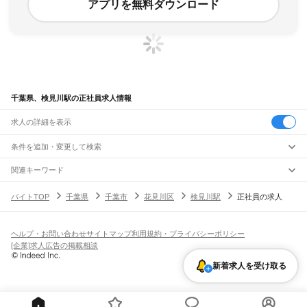
アプリを無料ダウンロード
千葉県、検見川駅の正社員求人情報
求人の詳細を表示
条件を追加・変更して検索
市区町村を追加・変更
関連キーワード
完全在宅ワーク 全国
シール貼り 在宅
現在地周辺
ガチャガチャ
犬カフェ
千葉県
駅を追加・変更
バイトTOP
千葉県
千葉市
花見川区
検見川駅
正社員の求人
千葉県
すべて
千葉市
すべて
職種を追加・変更
JR武蔵野線
中央区
花見川区
稲毛区
若葉区
緑区
美浜区
南流山駅
新松戸駅
新八柱駅
東松戸駅
市川大野駅
船橋法典駅
西船橋駅
飲食・フードサービス
ヘルプ・お問い合わせ
サイトマップ
利用規約・プライバシーポリシー
銚子市
市川市
船橋市
館山市
木更津市
松戸市
野田市
茂原市
成田市
佐倉市
東金市
特徴を追加・変更
飲食・フードサービス
すべて
[企業]求人広告の掲載相談
JR中央・総武線
旭市
習志野市
柏市
勝浦市
市原市
流山市
八千代市
我孫子市
鴨川市
鎌ケ谷市
ホールスタッフ
キッチンスタッフ
皿洗い・洗い場
精肉・鮮魚加工
給食調理
人気
市川駅
本八幡駅
下総中山駅
西船橋駅
船橋駅
東船橋駅
津田沼駅
幕張本郷駅
幕張駅
君津市
富津市
浦安市
四街道市
袖ケ浦市
八街市
印西市
白井市
富里市
南房総市
雇用形態を追加・変更
新着求人を受け取る
パン屋（ベーカリー）
フードカウンター販売員
バー（BAR）・バーテンダー
日払いOK
高校生歓迎
学生歓迎
深夜の仕事
髪型・髪色自由
ひげOK
ネイルOK
新検見川駅
稲毛駅
西千葉駅
千葉駅
匝瑳市
香取市
山武市
いすみ市
大網白里市
印旛郡
香取郡
山武郡
長生郡
夷隅郡
飲食店補助（開店・閉店準備）
飲食店（店長・マネージャー）
ピアスOK
アルバイト・パート
履歴書不要
オープニングスタッフ
留学生・外国人活躍中
安房郡
都道府県を変更
営業・販売
JR総武本線
勤務期間
正社員
市川駅
船橋駅
津田沼駅
稲毛駅
千葉駅
東千葉駅
都賀駅
四街道駅
物井駅
佐倉駅
営業・販売
すべて
短期
契約社員
単発・1日OK
長期
期間限定（春夏冬休み等）