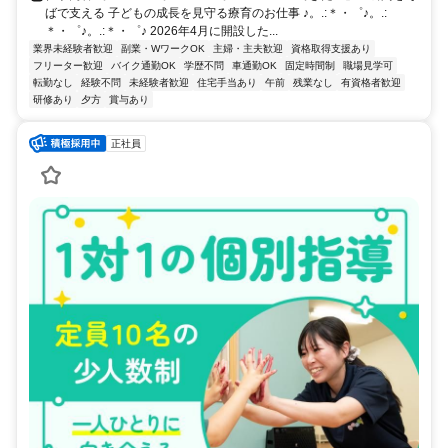
ばで支える 子どもの成長を見守る療育のお仕事 ♪。.:＊・゜♪。.:
＊・゜♪。.:＊・゜♪ 2026年4月に開設した...
業界未経験者歓迎
副業・WワークOK
主婦・主夫歓迎
資格取得支援あり
フリーター歓迎
バイク通勤OK
学歴不問
車通勤OK
固定時間制
職場見学可
転勤なし
経験不問
未経験者歓迎
住宅手当あり
午前
残業なし
有資格者歓迎
研修あり
夕方
賞与あり
正社員