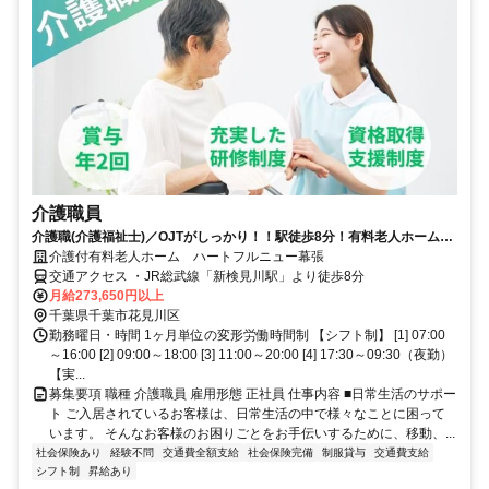
介護職員
介護職(介護福祉士)／OJTがしっかり！！駅徒歩8分！有料老人ホームの
介護スタッフ募集します！
介護付有料老人ホーム ハートフルニュー幕張
交通アクセス ・JR総武線「新検見川駅」より徒歩8分
月給273,650円以上
千葉県千葉市花見川区
勤務曜日・時間 1ヶ月単位の変形労働時間制 【シフト制】 [1] 07:00
～16:00 [2] 09:00～18:00 [3] 11:00～20:00 [4] 17:30～09:30（夜勤）
【実...
募集要項 職種 介護職員 雇用形態 正社員 仕事内容 ■日常生活のサポー
ト ご入居されているお客様は、日常生活の中で様々なことに困って
います。 そんなお客様のお困りごとをお手伝いするために、移動、...
社会保険あり
経験不問
交通費全額支給
社会保険完備
制服貸与
交通費支給
シフト制
昇給あり