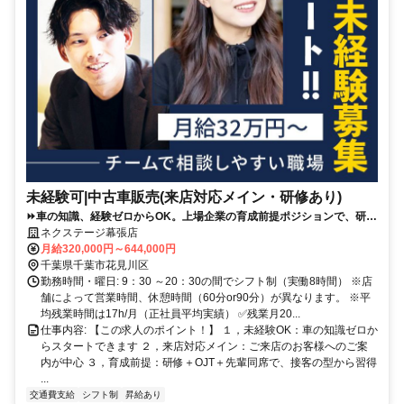
未経験可|中古車販売(来店対応メイン・研修あり)
⏩️車の知識、経験ゼロからOK。上場企業の育成前提ポジションで、研修
＋先輩同席で接客の型から学べます。
ネクステージ幕張店
月給320,000円～644,000円
千葉県千葉市花見川区
勤務時間・曜日: 9：30 ～20：30の間でシフト制（実働8時間） ※店
舗によって営業時間、休憩時間（60分or90分）が異なります。 ※平
均残業時間は17h/月（正社員平均実績） ✅残業月20...
仕事内容: 【この求人のポイント！】 １，未経験OK：車の知識ゼロか
らスタートできます ２，来店対応メイン：ご来店のお客様へのご案
内が中心 ３，育成前提：研修＋OJT＋先輩同席で、接客の型から習得
...
交通費支給
シフト制
昇給あり