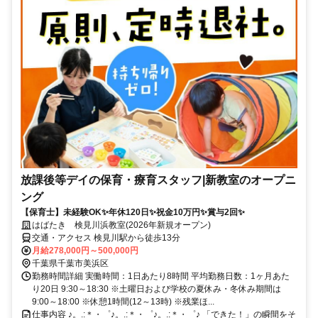
放課後等デイの保育・療育スタッフ|新教室のオープニ
ング
【保育士】未経験OK✨年休120日✨祝金10万円✨賞与2回✨
はばたき 検見川浜教室(2026年新規オープン)
交通・アクセス 検見川駅から徒歩13分
月給278,000円～500,000円
千葉県千葉市美浜区
勤務時間詳細 実働時間：1日あたり8時間 平均勤務日数：1ヶ月あた
り20日 9:30～18:30 ※土曜日および学校の夏休み・冬休み期間は
9:00～18:00 ※休憩1時間(12～13時) ※残業ほ...
仕事内容 ♪。.:＊・゜♪。.:＊・゜♪。.:＊・゜♪ 「できた！」の瞬間をそ