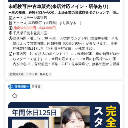
未経験可|中古車販売(来店対応メイン・研修あり)
⏩️車の知識、経験ゼロからOK。上場企業の育成前提ポジションで、研修
＋先輩同席で接客の型から学べます。
オートステージ幕張店
アクセス: 車通勤可（※店舗により異なる。）
月給320,000円～644,000円
千葉県千葉市花見川区
勤務時間・曜日: 9：30 ～20：30の間でシフト制（実働8時間） ※店
舗によって営業時間、休憩時間（60分or90分）が異なります。 ※平
均残業時間は17h/月（正社員平均実績） ✅残業月20...
仕事内容: 【この求人のポイント！】 １，未経験OK：車の知識ゼロか
らスタートできます ２，来店対応メイン：ご来店のお客様へのご案
内が中心 ３，育成前提：研修＋OJT＋先輩同席で、接客の型から習得
...
交通費支給
シフト制
昇給あり
正社員