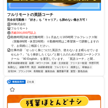
フルリモートの英語コーチ
完全在宅勤務！「好き」も「キャリア」も諦めない働き方可！
90株式会社
フルリモート
月給304,000円以上
勤務時間詳細 総労働時間：1ヶ月あたり165時間 フルフレックス制
（実働8時間・休憩1時間） ※勤務時間はご希望第一で調整しますの
で、お気軽にご相談ください。
仕事内容 「せっかく身につけた英語力、使わないまま眠らせていま
せんか？」 “もう挫折したくない”と願う人のための英語コーチングス
クール 「90 English」を運営しています。 「英語コーチ」と聞...
業界未経験者歓迎
副業・WワークOK
主婦・主夫歓迎
フリーター歓迎
学歴不問
転勤なし
経験不問
英語
未経験者歓迎
フルリモート
残業なし
研修あり
在宅OK
ブランクOK
長期歓迎
服装自由
履歴書不要
髪型・髪色自由
正社員