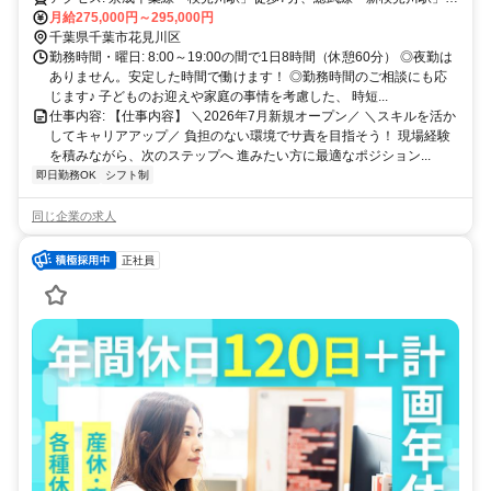
歩12分
月給275,000円～295,000円
千葉県千葉市花見川区
勤務時間・曜日: 8:00～19:00の間で1日8時間（休憩60分） ◎夜勤は
ありません。安定した時間で働けます！ ◎勤務時間のご相談にも応
じます♪ 子どものお迎えや家庭の事情を考慮した、 時短...
仕事内容: 【仕事内容】 ＼2026年7月新規オープン／ ＼スキルを活か
してキャリアアップ／ 負担のない環境でサ責を目指そう！ 現場経験
を積みながら、次のステップへ 進みたい方に最適なポジション...
即日勤務OK
シフト制
同じ企業の求人
正社員