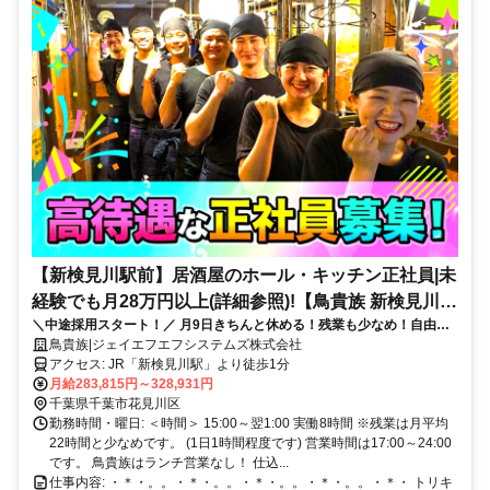
【新検見川駅前】居酒屋のホール・キッチン正社員|未
経験でも月28万円以上(詳細参照)!【鳥貴族 新検見川
＼中途採用スタート！／ 月9日きちんと休める！残業も少なめ！自由な
店】
社風で楽しく働けますよ！
鳥貴族|ジェイエフエフシステムズ株式会社
アクセス: JR「新検見川駅」より徒歩1分
月給283,815円～328,931円
千葉県千葉市花見川区
勤務時間・曜日: ＜時間＞ 15:00～翌1:00 実働8時間 ※残業は月平均
22時間と少なめです。 (1日1時間程度です) 営業時間は17:00～24:00
です。 鳥貴族はランチ営業なし！ 仕込...
仕事内容: ・＊・。。・＊・。。・＊・。。・＊・。。・＊・ トリキ