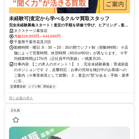
未経験可|査定から学べるクルマ買取スタッフ
完全未経験募集スタート！査定の手順を研修で学び、ヒアリング→査定
→価格提示を段階的に習得できます。
ネクステージ幕張店
月給320,000円～644,000円
千葉県千葉市花見川区
勤務時間・曜日: 8：30 ～20：30の間でシフト制（実働8時間） ※店
舗によって営業時間、休憩時間（60分or90分）が異なります。 ※平
均残業時間は17h/月（正社員平均実績） ✅残業月20...
仕事内容: 【この求人のポイント！】 １，完全未経験募集：育成前提
のポジションです ２，反響対応：お車の売却を検討中のお客様への
ご案内（※事実表現として踏襲） ３，査定の“型”がある：手順・基準
に沿...
交通費支給
シフト制
昇給あり
同じ企業の求人
正社員