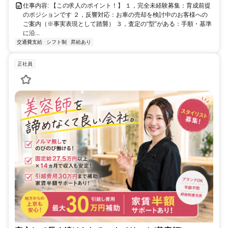
仕事内容: 【この求人のポイント！】 １，完全未経験募集：育成前提
のポジションです ２，反響対応：お車の売却を検討中のお客様への
ご案内（※事実表現として踏襲） ３，査定の“型”がある：手順・基準
に沿...
交通費支給
シフト制
昇給あり
正社員