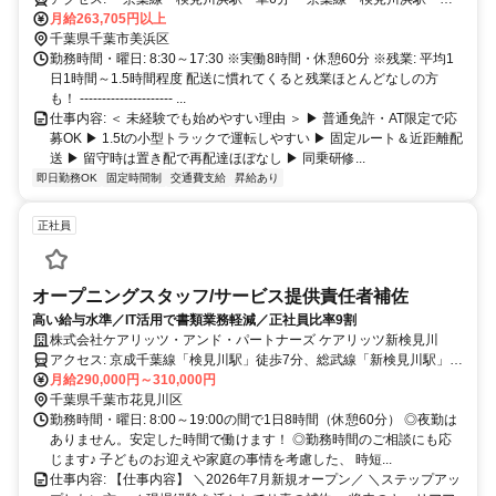
分 ・京葉線 海浜幕張駅 車11分
月給263,705円以上
千葉県千葉市美浜区
勤務時間・曜日: 8:30～17:30 ※実働8時間・休憩60分 ※残業: 平均1
日1時間～1.5時間程度 配送に慣れてくると残業ほとんどなしの方
も！ --------------------- ...
仕事内容: ＜ 未経験でも始めやすい理由 ＞ ▶ 普通免許・AT限定で応
募OK ▶ 1.5tの小型トラックで運転しやすい ▶ 固定ルート＆近距離配
送 ▶ 留守時は置き配で再配達ほぼなし ▶ 同乗研修...
即日勤務OK
固定時間制
交通費支給
昇給あり
正社員
オープニングスタッフ/サービス提供責任者補佐
高い給与水準／IT活用で書類業務軽減／正社員比率9割
株式会社ケアリッツ・アンド・パートナーズ ケアリッツ新検見川
アクセス: 京成千葉線「検見川駅」徒歩7分、総武線「新検見川駅」徒
歩12分
月給290,000円～310,000円
千葉県千葉市花見川区
勤務時間・曜日: 8:00～19:00の間で1日8時間（休憩60分） ◎夜勤は
ありません。安定した時間で働けます！ ◎勤務時間のご相談にも応
じます♪ 子どものお迎えや家庭の事情を考慮した、 時短...
仕事内容: 【仕事内容】 ＼2026年7月新規オープン／ ＼ステップアッ