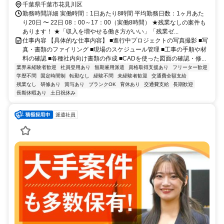
千葉県千葉市花見川区
勤務時間詳細 実働時間：1日あたり8時間 平均勤務日数：1ヶ月あた
り20日 〜 22日 08：00～17：00（実働8時間） ★残業なしの案件も
あります！ ★「収入を増やせる働き方がいい」「残業ゼ...
仕事内容 【具体的な仕事内容】 ■進行中プロジェクトの写真撮影 ■写
真・書類のファイリング ■現場のスケジュール管理 ■工事の手順や材
料の確認 ■各種社内向け書類の作成 ■CADを使った図面の確認・修...
業界未経験者歓迎
社員登用あり
無期雇用派遣
資格取得支援あり
フリーター歓迎
学歴不問
固定時間制
転勤なし
経験不問
未経験者歓迎
交通費全額支給
残業なし
研修あり
賞与あり
ブランクOK
育休あり
交通費支給
長期歓迎
長期休暇あり
土日祝休み
派遣社員