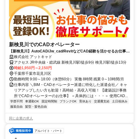
新検見川でのCADオペレーター
【新検見川】AutoCAD/Jw_cad/RevitなどCAD経験を活かせるお仕事を
ご紹介！
株式会社 アットキャド
アクセス JR中央線・総武線 新検見川駅/徒歩9分 検見川駅/徒歩13分
時給1,950円～2,150円
千葉県千葉市花見川区
勤務時間 9:00～18:00（休憩60分） 実働 8時間 残業 0～10時間/月
仕事内容 ＼BIM・CADオペレーター派遣に特化した派遣会社／ キャ
リアアップしたい方も歓迎！高時給・高収入可能！ 【建築設計事務
所でCADオペレーターのお仕事】 ＜具体的には・・・＞ 使用CAD...
学歴不問
車通勤OK
固定時間制
ブランクOK
育休あり
交通費支給
土日祝休み
服装自由
髪型・髪色自由
同じ企業の求人
アルバイト・パート