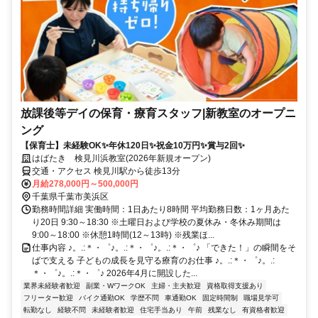
放課後等デイの保育・療育スタッフ|新教室のオープニ
ング
【保育士】未経験OK✨年休120日✨祝金10万円✨賞与2回✨
はばたき 検見川浜教室(2026年新規オープン)
交通・アクセス 検見川駅から徒歩13分
月給278,000円～500,000円
千葉県千葉市美浜区
勤務時間詳細 実働時間：1日あたり8時間 平均勤務日数：1ヶ月あた
り20日 9:30～18:30 ※土曜日および学校の夏休み・冬休み期間は
9:00～18:00 ※休憩1時間(12～13時) ※残業ほ...
仕事内容 ♪。.:＊・゜♪。.:＊・゜♪。.:＊・゜♪ 「できた！」の瞬間をそ
ばで支える 子どもの成長を見守る療育のお仕事 ♪。.:＊・゜♪。.:
＊・゜♪。.:＊・゜♪ 2026年4月に開設した...
業界未経験者歓迎
副業・WワークOK
主婦・主夫歓迎
資格取得支援あり
フリーター歓迎
バイク通勤OK
学歴不問
車通勤OK
固定時間制
職場見学可
転勤なし
経験不問
未経験者歓迎
住宅手当あり
午前
残業なし
有資格者歓迎