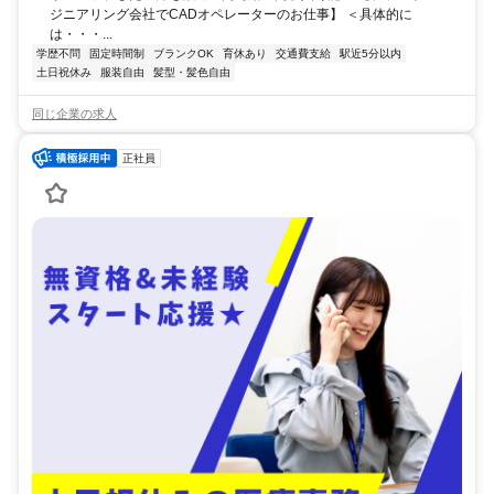
ジニアリング会社でCADオペレーターのお仕事】 ＜具体的に
は・・・...
学歴不問
固定時間制
ブランクOK
育休あり
交通費支給
駅近5分以内
土日祝休み
服装自由
髪型・髪色自由
同じ企業の求人
正社員