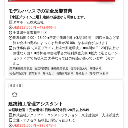
モデルハウスでの完全反響営業
【東証プライム上場】建築の基礎から研修します。
タマホーム株式会社
月給217,000円～472,000円
千葉県千葉市花見川区
勤務時間 9:00～18:00 ■所定労働8時間（休憩1時間） 閉店当番など業
務や会社の定めによっては 終業が20:00になる場合があります
お仕事内容 ＼東証プライム上場の安定環境／ ■年間休日120日以上で
無理なく働く ■持株会や住宅手当の福利厚生充実 ■販売に応じたイン
センティブで高収入に 大手ならではの待遇が整っています 【モデ
ル...
業界未経験者歓迎
固定時間制
未経験者歓迎
住宅手当あり
研修あり
社会保険完備
賞与あり
育休あり
長期休暇あり
昇給あり
賞与年2回あり
派遣社員
建築施工管理アシスタント
未経験歓迎！完全週休2日制/年間休日120日以上/545
株式会社テクノプロ・コンストラクション 東京建築第一支店派遣先
交通・アクセス 新検見川駅から徒歩15分
月給231,000円～295,675円