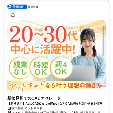
派遣社員
新検見川でのCADオペレーター
【新検見川】AutoCAD/Jw_cad/RevitなどCAD経験を活かせるお仕事を
ご紹介！
株式会社 アットキャド
アクセス JR中央線・総武線 新検見川駅/バス21分 ※駐車場有で車通