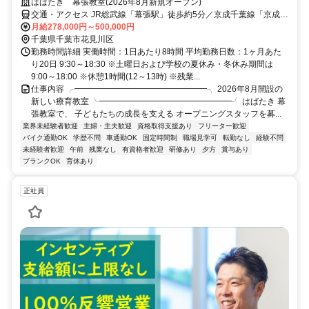
はばたき 幕張教室(2026年8月新規オープン)
交通・アクセス JR総武線「幕張駅」徒歩約5分／京成千葉線「京成幕
張駅」徒歩約6分
月給278,000円～500,000円
千葉県千葉市花見川区
勤務時間詳細 実働時間：1日あたり8時間 平均勤務日数：1ヶ月あた
り20日 9:30～18:30 ※土曜日および学校の夏休み・冬休み期間は
9:00～18:00 ※休憩1時間(12～13時) ※残業...
仕事内容 ╭━━━━━━━━━━━━━━━━╮ 2026年8月開設の
新しい療育教室 ╰━━━━━━━━━━━━━━━━╯ はばたき 幕
張教室で、 子どもたちの成長を支える オープニングスタッフを募...
業界未経験者歓迎
主婦・主夫歓迎
資格取得支援あり
フリーター歓迎
バイク通勤OK
学歴不問
車通勤OK
固定時間制
職場見学可
転勤なし
経験不問
未経験者歓迎
午前
残業なし
有資格者歓迎
研修あり
夕方
賞与あり
ブランクOK
育休あり
正社員