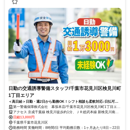
日勤の交通誘導警備スタッフ/千葉市花見川区検見川町
1丁目エリア
＜高日給＞日勤・週2日から勤務OK！シフト相談も柔軟対応♪日払可◎
未経験歓迎★
第一警備保障株式会社 幕張本店/千葉市花見川区検見川町1丁目エリ
ア
アクセス 京成千葉線 検見川徒歩約1分、ＪＲ総武本線 新検見川南口
徒歩約10分、ＪＲ総武本線 幕張北口徒歩約14分 直行直帰OK＊交通
日給13,000円
費全額支給＊
千葉県千葉市花見川区
勤務時間 実働時間：8時間/日 平均勤務日数：1ヶ月あたり8日～22日