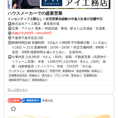
ハウスメーカーでの提案営業
インセンティブ上限なし！住宅営業未経験の中途入社者が活躍中◎
株式会社アイ工務店 幕張展示場
交通・アクセス 電車／JR総武線「幕張」駅または京成線「京成幕
張」駅より徒歩15分 車／国道14号沿い、レクサス幕張隣り
月給270,000円～500,000円
千葉県千葉市花見川区
勤務時間詳細 実働時間：1日あたり8時間 平均勤務日数：1ヶ月あた
り18日 〜 21日 勤務時間：10:00～19:00 ＊所定労働時間：8時間 ＊
休憩：1時間 残業時間を減らすために、 生産性向...
仕事内容 入社3年目・Aさん（30代） 前職：不動産営業（売買仲介・
リフォーム営業） 年収：1,040万円 入社2年目・Bさん（20代） 前
職：自動車販売（ディーラー） 年収：720万円 「今の会...
ランチタイム
資格取得支援あり
学歴不問
車通勤OK
固定時間制
転勤なし
交通費全額支給
研修あり
賞与あり
ブランクOK
育休あり
交通費支給
資格取得手当あり
長期休暇あり
同じ企業の求人
派遣社員