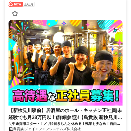
正社員
【新検見川駅前】居酒屋のホール・キッチン正社員|未
経験でも月28万円以上(詳細参照)!【鳥貴族 新検見川
＼中途採用スタート！／ 月9日きちんと休める！残業も少なめ！自由な
店】
社風で楽しく働けますよ！
鳥貴族|ジェイエフエフシステムズ株式会社