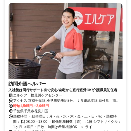
訪問介護ヘルパー
入社後は同行サポート有で安心/自宅から直行直帰OK/介護職員初任者研
修以上：必須
エルケア 検見川ケアセンター
アクセス 京成千葉線 検見川徒歩約3分、ＪＲ総武本線 新検見川南口
徒歩約10分、ＪＲ総武本線 幕張北口徒歩約15分
時給1,565円～2,065円
千葉県千葉市花見川区
勤務時間 ・勤務曜日：月・火・水・木・金・土・日・祝 ・勤務時
間： [1] 08:00～18:00 ・最低勤務日数（週）：1日 シフトサイクル：
1ヶ月 ＜曜日・日数・時間は希望相談OK！＞ ライ...