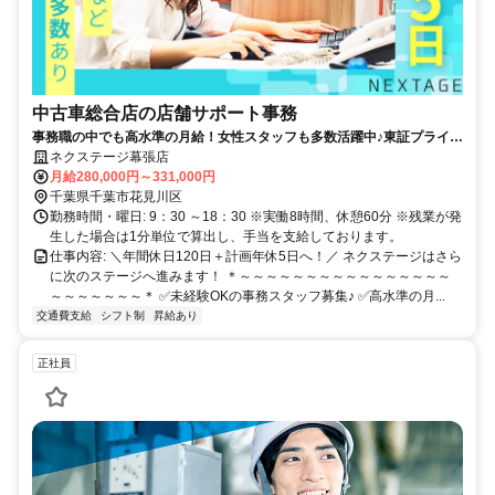
中古車総合店の店舗サポート事務
事務職の中でも高水準の月給！女性スタッフも多数活躍中♪東証プライム
上場ならではの充実した福利厚生も魅力◎
ネクステージ幕張店
月給280,000円～331,000円
千葉県千葉市花見川区
勤務時間・曜日: 9：30 ～18：30 ※実働8時間、休憩60分 ※残業が発
生した場合は1分単位で算出し、手当を支給しております。
仕事内容: ＼年間休日120日＋計画年休5日へ！／ ネクステージはさら
に次のステージへ進みます！ ＊～～～～～～～～～～～～～～～～
～～～～～～～＊ ✅未経験OKの事務スタッフ募集♪ ✅高水準の月...
交通費支給
シフト制
昇給あり
正社員