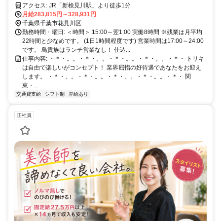
アクセス: JR「新検見川駅」より徒歩1分
月給283,815円～328,931円
千葉県千葉市花見川区
勤務時間・曜日: ＜時間＞ 15:00～翌1:00 実働8時間 ※残業は月平均
22時間と少なめです。 (1日1時間程度です) 営業時間は17:00～24:00
です。 鳥貴族はランチ営業なし！ 仕込...
仕事内容: ・＊・。。・＊・。。・＊・。。・＊・。。・＊・ トリキ
は自由で楽しいがコンセプト！ 業界屈指の好待遇であなたをお迎え
します。 ・＊・。。・＊・。。・＊・。。・＊・。。・＊・ 関
東・...
交通費支給
シフト制
昇給あり
正社員