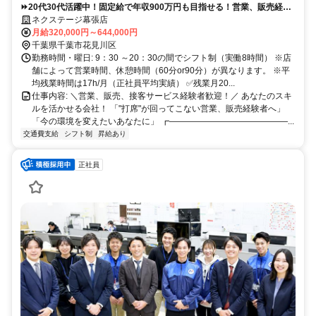
⏩️20代30代活躍中！固定給で年収900万円も目指せる！営業、販売経験
者歓迎！キャリアUP上限なし！
ネクステージ幕張店
月給320,000円～644,000円
千葉県千葉市花見川区
勤務時間・曜日: 9：30 ～20：30の間でシフト制（実働8時間） ※店
舗によって営業時間、休憩時間（60分or90分）が異なります。 ※平
均残業時間は17h/月（正社員平均実績） ✅残業月20...
仕事内容: ＼営業、販売、接客サービス経験者歓迎！／ あなたのスキ
ルを活かせる会社！ 「"打席"が回ってこない営業、販売経験者へ」
「今の環境を変えたいあなたに」 ┏――――――――――――――...
交通費支給
シフト制
昇給あり
正社員