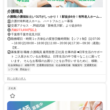
介護職員
介護職(介護福祉士)／OJTがしっかり！！駅徒歩8分！有料老人ホームの
介護スタッフ募集します！
介護付有料老人ホーム ハートフルニュー幕張
交通アクセス ・JR総武線「新検見川駅」より徒歩8分
月給273,650円以上
千葉県千葉市花見川区
勤務曜日・時間 1ヶ月単位の変形労働時間制 【シフト制】 [1] 07:00
～16:00 [2] 09:00～18:00 [3] 11:00～20:00 [4] 17:30～09:30（夜勤）
【実...
募集要項 職種 介護職員 雇用形態 正社員 仕事内容 ■日常生活のサポー
ト ご入居されているお客様は、日常生活の中で様々なことに困って
います。 そんなお客様のお困りごとをお手伝いするために、移動、...
社会保険あり
経験不問
交通費全額支給
社会保険完備
制服貸与
交通費支給
シフト制
昇給あり
同じ企業の求人
正社員