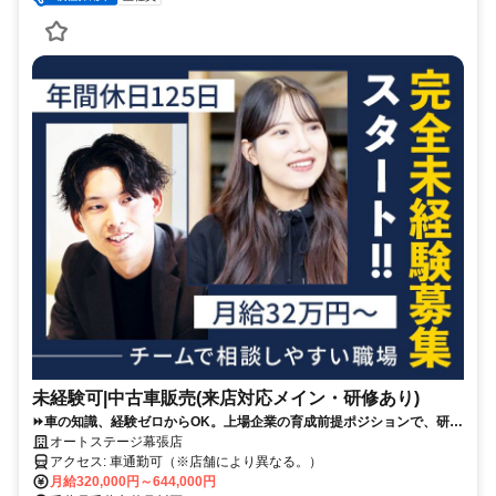
未経験可|中古車販売(来店対応メイン・研修あり)
⏩️車の知識、経験ゼロからOK。上場企業の育成前提ポジションで、研修
＋先輩同席で接客の型から学べます。
オートステージ幕張店
アクセス: 車通勤可（※店舗により異なる。）
月給320,000円～644,000円