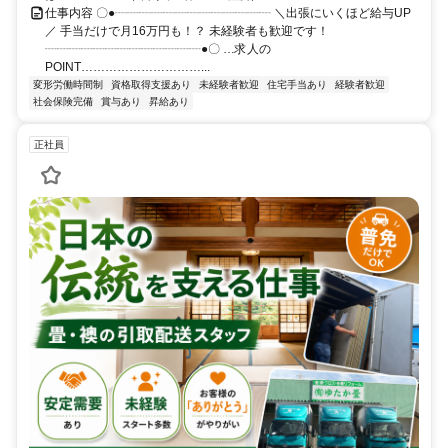
仕事内容 〇●┈┈┈┈┈┈┈┈┈┈┈┈┈ ＼出張にいくほど給与UP
／ 手当だけで月16万円も！？ 未経験者も歓迎です！
┈┈┈┈┈┈┈┈┈┈┈┈┈●〇 …求人の
POINT…………………………...
変形労働時間制
資格取得支援あり
未経験者歓迎
住宅手当あり
経験者歓迎
社会保険完備
賞与あり
昇給あり
正社員