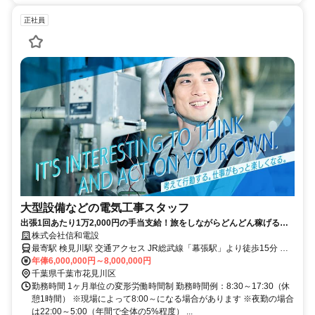
正社員
大型設備などの電気工事スタッフ
出張1回あたり1万2,000円の手当支給！旅をしながらどんどん稼げる！
年間休日120日！未経験者も歓迎
株式会社信和電設
最寄駅 検見川駅 交通アクセス JR総武線「幕張駅」より徒歩15分 京
成電鉄千葉線「検見川駅」より徒歩13分 （上記は本社までのアクセ
年俸6,000,000円～8,000,000円
ス） ★現場は静岡県〜東北地方のエリアです。 ≪Point≫ ●転勤なし
千葉県千葉市花見川区
勤務時間 1ヶ月単位の変形労働時間制 勤務時間例：8:30～17:30（休
●直行直帰OK ●出張あり
憩1時間） ※現場によって8:00～になる場合があります ※夜勤の場合
は22:00～5:00（年間で全体の5%程度） ...