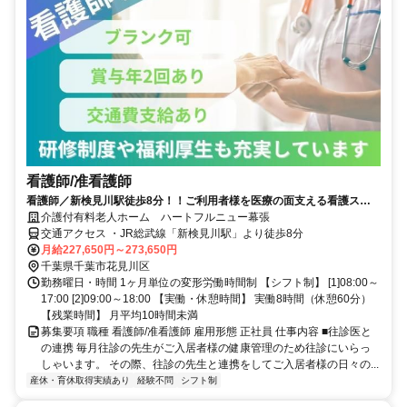
看護師/准看護師
看護師／新検見川駅徒歩8分！！ご利用者様を医療の面支える看護スタ
ッフを募集中です！
介護付有料老人ホーム ハートフルニュー幕張
交通アクセス ・JR総武線「新検見川駅」より徒歩8分
月給227,650円～273,650円
千葉県千葉市花見川区
勤務曜日・時間 1ヶ月単位の変形労働時間制 【シフト制】 [1]08:00～
17:00 [2]09:00～18:00 【実働・休憩時間】 実働8時間（休憩60分）
【残業時間】 月平均10時間未満
募集要項 職種 看護師/准看護師 雇用形態 正社員 仕事内容 ■往診医と
の連携 毎月往診の先生がご入居者様の健康管理のため往診にいらっ
しゃいます。 その際、往診の先生と連携をしてご入居者様の日々の...
産休・育休取得実績あり
経験不問
シフト制