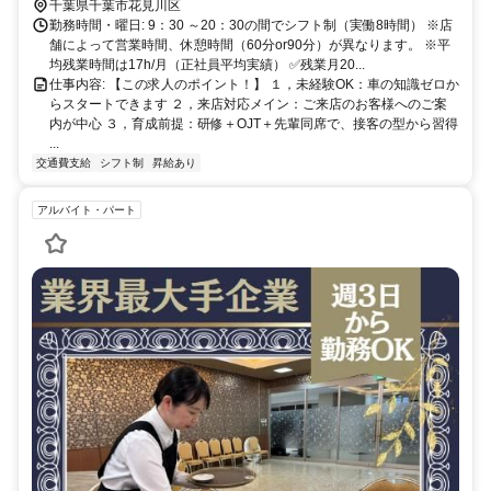
千葉県千葉市花見川区
勤務時間・曜日: 9：30 ～20：30の間でシフト制（実働8時間） ※店
舗によって営業時間、休憩時間（60分or90分）が異なります。 ※平
均残業時間は17h/月（正社員平均実績） ✅残業月20...
仕事内容: 【この求人のポイント！】 １，未経験OK：車の知識ゼロか
らスタートできます ２，来店対応メイン：ご来店のお客様へのご案
内が中心 ３，育成前提：研修＋OJT＋先輩同席で、接客の型から習得
...
交通費支給
シフト制
昇給あり
アルバイト・パート