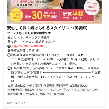
安心して長く続けられるスタイリスト(美容師)
ブランクある方も多数活躍中です
カットオンリークラブ 幕張店
交通・アクセス JR幕張駅 徒歩1分
月給275,000円～480,000円
千葉県千葉市花見川区
勤務時間詳細 総労働時間：1ヶ月あたり186時間18分 ◤￣￣￣￣￣￣
￣￣ ❖ 勤務時間 ・9:30～19:00 ・休憩時間：60分 ・残業：あり ※
お客様のご来店状況や施術内容によっては、勤務...
仕事内容 地方から首都圏デビューに最適！ 年収＋100万円＆家賃半
額で“安心上京”を実現！ ■━━━━━━━━━━━━━━━━ 引越費
用30万円＋家賃半額＋14ヶ月収入保証で 『移住の不安』もすべて
解...
主婦・主夫歓迎
60代も応募可
学歴不問
職場見学可
交通費全額支給
有資格者歓迎
研修あり
賞与あり
ブランクOK
育休あり
シフト制
ピアスOK
服装自由
寮・社宅あり
ひげOK
髪型・髪色自由
同じ企業の求人