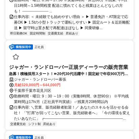
勤務時間・曜日: 8:30～17:30 ※実働8時間・休憩60分 ※残業: 平均1
日1時間～1.5時間程度 配送に慣れてくると残業ほとんどなしの方
も！ --------------------- ...
仕事内容: ＜ 未経験でも始めやすい理由 ＞ ▶ 普通免許・AT限定で応
募OK ▶ 1.5tの小型トラックで運転しやすい ▶ 固定ルート＆近距離配
送 ▶ 留守時は置き配で再配達ほぼなし ▶ 同乗研修...
即日勤務OK
固定時間制
交通費支給
昇給あり
正社員
ジャガー・ランドローバー正規ディーラーの販売営業
急募！積極採用スタート！⏩️20代30代活躍中！固定給で年収900万円も
目指せる！営業、販売経験者歓迎！キャリアUP上限なし！
ジャガー・ランドローバー幕張
月給320,000円～644,000円
千葉県千葉市花見川区
勤務時間・曜日: 9：30 ～19：00（実働8時間、休憩90分） ※平均残
業時間は17h/月（正社員平均実績） ✅残業月20時間以内
仕事内容: ＼営業、販売経験者歓迎！／ あなたのスキルを活かせる会
社！ 「"打席"が回ってこない営業、販売経験者へ」 「今の環境を変え
たいあなたに」 ┏―――――――――――――――――――――...
交通費支給
シフト制
昇給あり
正社員