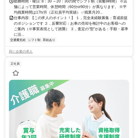
勤務時間・曜日: 8：30 ～20：30の間でシフト制（実働8時間） ※店
舗によって営業時間、休憩時間（60分or90分）が異なります。 ※平
均残業時間は17h/月（正社員平均実績） ✅残業月20...
仕事内容: 【この求人のポイント！】 １，完全未経験募集：育成前提
のポジションです ２，反響対応：お車の売却を検討中のお客様への
ご案内（※事実表現として踏襲） ３，査定の“型”がある：手順・基準
に沿...
交通費支給
シフト制
昇給あり
同じ企業の求人
正社員