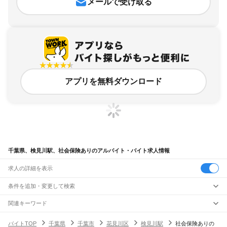
メールで受け取る
アプリを無料ダウンロード
千葉県、検見川駅、社会保険ありのアルバイト・バイト求人情報
求人の詳細を表示
条件を追加・変更して検索
市区町村を追加・変更
関連キーワード
完全在宅ワーク 全国
シール貼り 在宅
現在地周辺
ガチャガチャ
犬カフェ
千葉県
駅を追加・変更
バイトTOP
千葉県
千葉市
花見川区
検見川駅
社会保険ありの
千葉県
すべて