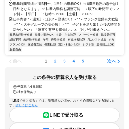
勤務時間詳細 ✅ 週3日〜、1日6hの勤務OK！ ※週5日勤務の場合は1
日5hとなります。 ✅ 扶養内勤務も調整可能！ ＜以下の時間帯でシフ
ト制＞ 【平日】…下校時〜19:00 【土曜】…8:00〜...
仕事内容 *＜週3日・1日6h～勤務OK！＞* *＜ブランク復帰も大歓迎
＞* *＜大手グループの安心感！＞* *「子どもを送り出した後の時間を
活かしたい」 「家事や育児を優先しつつ、少しだけ働きたい...
業界未経験者歓迎
扶養内勤務OK
主婦・主夫歓迎
フリーター歓迎
職場見学可
経験不問
未経験者歓迎
午前
経験者歓迎
有資格者歓迎
月1シフト提出
夕方
ブランクOK
交通費支給
長期歓迎
週2・3日からOK
シフト制
週4日以上OK
服装自由
前へ
次へ
1
2
3
4
5
この条件の新着求人を受け取る
千葉県 / 検見川駅
社会保険あり
「LINEで受け取る」では、新着求人のほか、おすすめ情報なども配信しま
す。
詳しくはこちら
LINEで受け取る