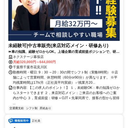
未経験可|中古車販売(来店対応メイン・研修あり)
⏩️車の知識、経験ゼロからOK。上場企業の育成前提ポジションで、研修
＋先輩同席で接客の型から学べます。
ネクステージ幕張店
月給320,000円～644,000円
千葉県千葉市花見川区
勤務時間・曜日: 9：30 ～20：30の間でシフト制（実働8時間） ※店
舗によって営業時間、休憩時間（60分or90分）が異なります。 ※平
均残業時間は17h/月（正社員平均実績） ✅残業月20...
仕事内容: 【この求人のポイント！】 １，未経験OK：車の知識ゼロか
らスタートできます ２，来店対応メイン：ご来店のお客様へのご案
内が中心 ３，育成前提：研修＋OJT＋先輩同席で、接客の型から習得
...
交通費支給
シフト制
昇給あり
正社員