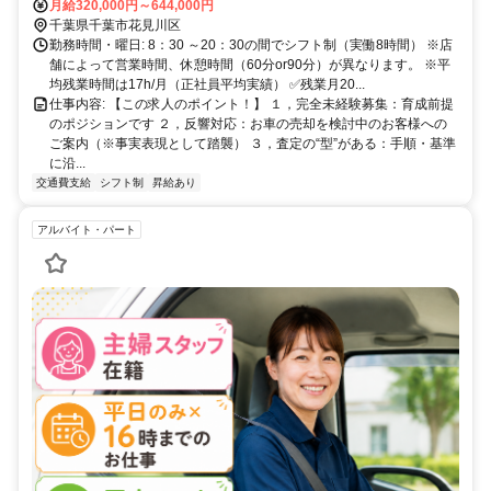
月給320,000円～644,000円
千葉県千葉市花見川区
勤務時間・曜日: 8：30 ～20：30の間でシフト制（実働8時間） ※店
舗によって営業時間、休憩時間（60分or90分）が異なります。 ※平
均残業時間は17h/月（正社員平均実績） ✅残業月20...
仕事内容: 【この求人のポイント！】 １，完全未経験募集：育成前提
のポジションです ２，反響対応：お車の売却を検討中のお客様への
ご案内（※事実表現として踏襲） ３，査定の“型”がある：手順・基準
に沿...
交通費支給
シフト制
昇給あり
アルバイト・パート