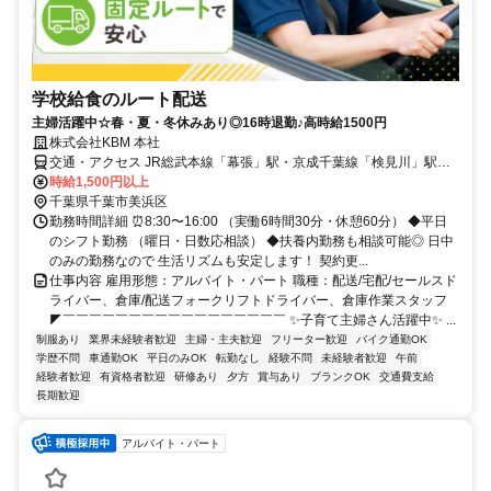
学校給食のルート配送
主婦活躍中☆春・夏・冬休みあり◎16時退勤♪高時給1500円
株式会社KBM 本社
交通・アクセス JR総武本線「幕張」駅・京成千葉線「検見川」駅か
ら車7～8分／車・バイク通勤OK
時給1,500円以上
千葉県千葉市美浜区
勤務時間詳細 ⏰8:30〜16:00 （実働6時間30分・休憩60分） ◆平日
のシフト勤務 （曜日・日数応相談） ◆扶養内勤務も相談可能◎ 日中
のみの勤務なので 生活リズムも安定します！ 契約更...
仕事内容 雇用形態：アルバイト・パート 職種：配送/宅配/セールスド
ライバー、倉庫/配送フォークリフトドライバー、倉庫作業スタッフ
◤￣￣￣￣￣￣￣￣￣￣￣￣￣￣￣￣￣ ✨子育て主婦さん活躍中✨ ...
制服あり
業界未経験者歓迎
主婦・主夫歓迎
フリーター歓迎
バイク通勤OK
学歴不問
車通勤OK
平日のみOK
転勤なし
経験不問
未経験者歓迎
午前
経験者歓迎
有資格者歓迎
研修あり
夕方
賞与あり
ブランクOK
交通費支給
長期歓迎
アルバイト・パート