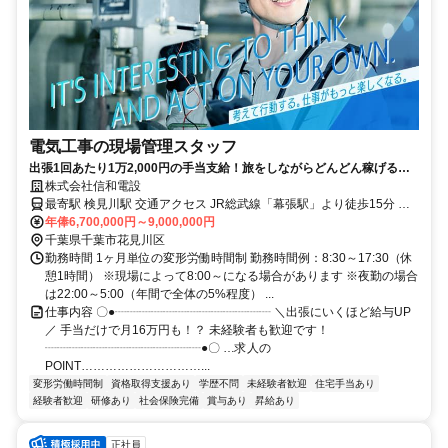
電気工事の現場管理スタッフ
出張1回あたり1万2,000円の手当支給！旅をしながらどんどん稼げる！
年間休日120日！未経験者も歓迎
株式会社信和電設
最寄駅 検見川駅 交通アクセス JR総武線「幕張駅」より徒歩15分 京
成電鉄千葉線「検見川駅」より徒歩13分 （上記は本社までのアクセ
年俸6,700,000円～9,000,000円
ス） ★現場は静岡県〜東北地方のエリアです。 ≪Point≫ ●転勤なし
千葉県千葉市花見川区
勤務時間 1ヶ月単位の変形労働時間制 勤務時間例：8:30～17:30（休
●直行直帰OK ●出張あり
憩1時間） ※現場によって8:00～になる場合があります ※夜勤の場合
は22:00～5:00（年間で全体の5%程度） ...
仕事内容 〇●┈┈┈┈┈┈┈┈┈┈┈┈┈ ＼出張にいくほど給与UP
／ 手当だけで月16万円も！？ 未経験者も歓迎です！
┈┈┈┈┈┈┈┈┈┈┈┈┈●〇 …求人の
POINT…………………………...
変形労働時間制
資格取得支援あり
学歴不問
未経験者歓迎
住宅手当あり
経験者歓迎
研修あり
社会保険完備
賞与あり
昇給あり
正社員