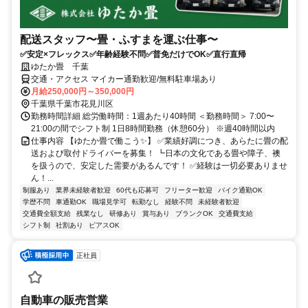
配送スタッフ〜畳・ふすまを運ぶ仕事〜
✅安定×フレックス✅年齢経験不問✅普免だけでOK✅直行直帰
ゆたか畳 千葉
交通・アクセス マイカー通勤歓迎/無料駐車場あり
月給250,000円～350,000円
千葉県千葉市花見川区
勤務時間詳細 総労働時間：1週あたり40時間 ＜勤務時間＞ 7:00〜
21:00の間でシフト制 1日8時間勤務（休憩60分） ※週40時間以内
仕事内容 【ゆたか畳で働こう✨】 ✅業績好調につき、あらたに畳の配
送および取付ドライバーを募集！ ┗日本の文化である畳や障子、襖
を扱うので、安定した需要があるんです！ ✅経験は一切必要ありませ
ん！...
制服あり
業界未経験者歓迎
60代も応募可
フリーター歓迎
バイク通勤OK
学歴不問
車通勤OK
職場見学可
転勤なし
経験不問
未経験者歓迎
交通費全額支給
残業なし
研修あり
賞与あり
ブランクOK
交通費支給
シフト制
社割あり
ピアスOK
正社員
自動車の販売営業