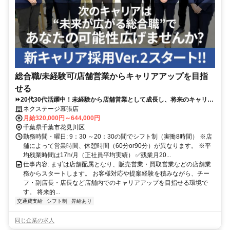
総合職/未経験可/店舗営業からキャリアアップを目指
せる
⏩️20代30代活躍中！未経験から店舗営業として成長し、将来のキャリア
アップも目指せる！
ネクステージ幕張店
月給320,000円～644,000円
千葉県千葉市花見川区
勤務時間・曜日: 9：30 ～20：30の間でシフト制（実働8時間） ※店
舗によって営業時間、休憩時間（60分or90分）が異なります。 ※平
均残業時間は17h/月（正社員平均実績） ✅残業月20...
仕事内容: まずは店舗配属となり、販売営業・買取営業などの店舗業
務からスタートします。 お客様対応や提案経験を積みながら、チー
フ・副店長・店長など店舗内でのキャリアアップを目指せる環境で
す。 将来的...
交通費支給
シフト制
昇給あり
同じ企業の求人