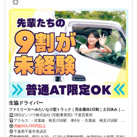
生協ドライバー
ファミリーカーみたいな小型トラック｜完全週休2日制｜土日休み｜こ
の先家族が増えても安心の大手企業
SBSゼンツウ株式会社 (宅配事業部)- 千葉営業所
アクセス: ・京葉線 検見川浜駅 車6分 ・京葉線 検見川浜駅 車8
分 ・京葉線 海浜幕張駅 車11分
月給263,705円以上
千葉県千葉市美浜区