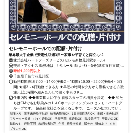
セレモニーホールでの配膳･片付け
業界最大手企業で安定性◎週3日〜家事や子育てと両立♪／2
株式会社ハートフーズサービス(セレモ新検見川駅ホール)
交通・アクセス 勤務地は、｢各ホール｣駅より3～5分(基本直行直帰)の
駅近現場多数
時給1,200円以上
千葉県千葉市花見川区
勤務時間詳細 7:00～14:00(実働2～4時間) 16:00～22:00(実働4～5時
間) ★週3～4日勤務できる方 ★早朝の時間や夕方から勤務できる方歓
迎♪ 上記時間を組み合わせて働く事もＯＫ...
仕事内容 ◆◆事業拡大に伴う 新規スタッフの増員を決定！◆◆ 私た
ちはCMでもお馴染みの H＆Cホールディングスの セレモ・ハートグ
ループです。 超高齢化社会を迎える日本で、 ニーズが拡大してい...
制服あり
業界未経験者歓迎
扶養内勤務OK
1日4時間以内OK
主婦・主夫歓迎
フリーター歓迎
バイク通勤OK
学歴不問
車通勤OK
職場見学可
平日のみOK
転勤なし
経験不問
未経験者歓迎
午前
経験者歓迎
駅ナカ
研修あり
夕方
ブランクOK