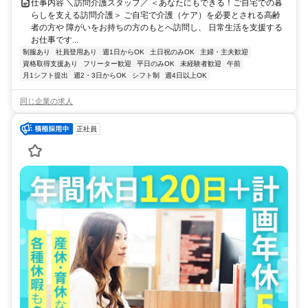
仕事内容 ＼訪問介護スタッフ／ ＜あなたにもできる！ご自宅での暮
らしを支える訪問介護＞ ご自宅で介護（ケア）を必要とされる高齢
者の方や 障がいをお持ちの方のもとへ訪問し、 日常生活を支援する
お仕事です...
制服あり
社員登用あり
週1日からOK
土日祝のみOK
主婦・主夫歓迎
資格取得支援あり
フリーター歓迎
平日のみOK
未経験者歓迎
午前
月1シフト提出
週2・3日からOK
シフト制
週4日以上OK
同じ企業の求人
正社員