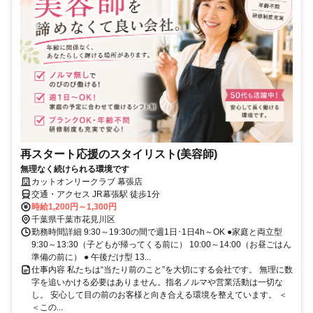
再スタート応援のスタイリスト(美容師)
無理なく続けられる環境です
カットオンリークラブ 幕張店
交通・アクセス JR幕張駅 徒歩1分
時給1,200円～1,300円
千葉県千葉市花見川区
勤務時間詳細 9:30～19:30の間で週1日･1日4h～OK ●家庭と両立型
9:30～13:30（子どもが帰ってくる前に） 10:00～14:00（お昼ごはん
準備の前に） ● 午後だけ型 13...
仕事内容 私たちは“当たり前のこと”を大切にする会社です。 無理に数
字を追いかける必要はありません。指名ノルマや営業活動は一切な
し。 安心して目の前のお客様と向き合える環境を整えています。 ＜
＜この...