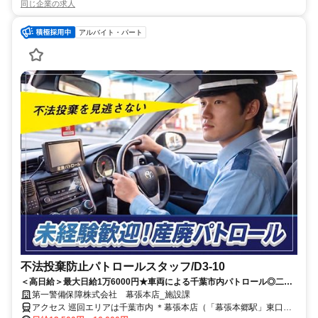
同じ企業の求人
アルバイト・パート
不法投棄防止パトロールスタッフ/D3-10
＜高日給＞最大日給1万6000円★車両による千葉市内パトロール◎二人
一組で車を運転して、不法投棄防止のパトロールを行います★未経験
第一警備保障株式会社 幕張本店_施設課
OK！週2日からシフト相談可！
アクセス 巡回エリアは千葉市内 ＊幕張本店（「幕張本郷駅」東口よ