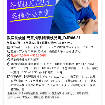
教室長候補|児童指導員|新検見川_DJR06-31
年収428万～＆年休120日！経験を活かしませんか？
株式会社ドットライン/ドットジュニア(放課後等デイサービス・児童
発達支援) 新検見川教室
交通・アクセス 中央･総武線「新検見川駅」から徒歩5分
月給447,000円～535,000円
千葉県千葉市花見川区
勤務時間詳細 実働時間：1日あたり8時間 平均勤務日数：1ヶ月あた
り21日 〜 22日 ・平日：10:00～19:00（休憩1時間） ・土・祝、学校
休業日：8:30～17:30（休憩1時間） ※月...
仕事内容 【管理職候補】ドットジュニアにて、教室長（もしくは教
室長候補）として各業務をお任せします。 ＜具体的には…＞ ・教室
の運営業務（利用者数管理・売上管理・スタッフ管理など） ・保護
者対応、見...
制服あり
業界未経験者歓迎
車通勤OK
固定時間制
転勤なし
経験者歓迎
ブランクOK
育休あり
長期歓迎
長期休暇あり