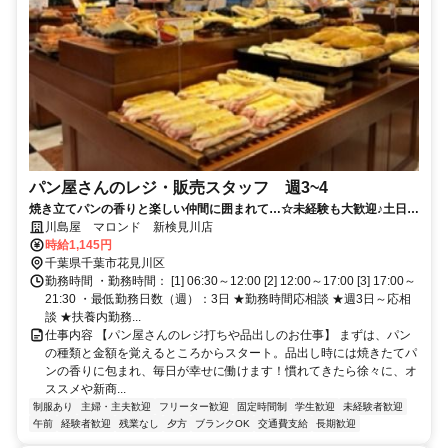
パン屋さんのレジ・販売スタッフ 週3~4
焼き立てパンの香りと楽しい仲間に囲まれて…☆未経験も大歓迎♪土日出
れる方・長期出来る方歓迎
川島屋 マロンド 新検見川店
時給1,145円
千葉県千葉市花見川区
勤務時間 ・勤務時間： [1] 06:30～12:00 [2] 12:00～17:00 [3] 17:00～
21:30 ・最低勤務日数（週）：3日 ★勤務時間応相談 ★週3日～応相
談 ★扶養内勤務...
仕事内容 【パン屋さんのレジ打ちや品出しのお仕事】 まずは、パン
の種類と金額を覚えるところからスタート。品出し時には焼きたてパ
ンの香りに包まれ、毎日が幸せに働けます！慣れてきたら徐々に、オ
ススメや新商...
制服あり
主婦・主夫歓迎
フリーター歓迎
固定時間制
学生歓迎
未経験者歓迎
午前
経験者歓迎
残業なし
夕方
ブランクOK
交通費支給
長期歓迎