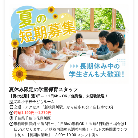
夏休み限定の学童保育スタッフ
【夏の短期】週3日～・1日6h～OK／無資格、未経験歓迎！
花園小学校子どもルーム
交通・アクセス 『新検見川駅』から徒歩10分／自転車で3分
時給1,190円～1,270円
千葉県千葉市花見川区
勤務時間詳細 ✅ 週3日〜、1日6hの勤務OK！ ※週5日勤務の場合は1
日5hとなります。 ✅ 扶養内勤務も調整可能！ ＜以下の時間帯でシフ
ト制＞ 【長期休業時】…8:00〜19:00 ＜シフト例＞...