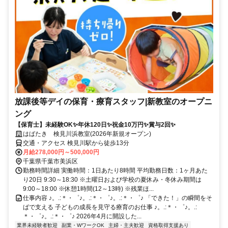
放課後等デイの保育・療育スタッフ|新教室のオープニ
ング
【保育士】未経験OK✨年休120日✨祝金10万円✨賞与2回✨
はばたき 検見川浜教室(2026年新規オープン)
交通・アクセス 検見川駅から徒歩13分
月給278,000円～500,000円
千葉県千葉市美浜区
勤務時間詳細 実働時間：1日あたり8時間 平均勤務日数：1ヶ月あた
り20日 9:30～18:30 ※土曜日および学校の夏休み・冬休み期間は
9:00～18:00 ※休憩1時間(12～13時) ※残業ほ...
仕事内容 ♪。.:＊・゜♪。.:＊・゜♪。.:＊・゜♪ 「できた！」の瞬間をそ
ばで支える 子どもの成長を見守る療育のお仕事 ♪。.:＊・゜♪。.:
＊・゜♪。.:＊・゜♪ 2026年4月に開設した...
業界未経験者歓迎
副業・WワークOK
主婦・主夫歓迎
資格取得支援あり