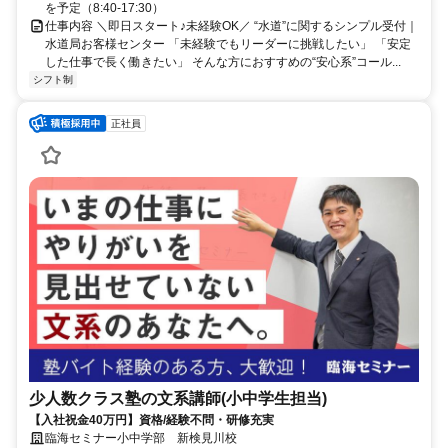
を予定（8:40-17:30）
仕事内容 ＼即日スタート♪未経験OK／ “水道”に関するシンプル受付｜
水道局お客様センター 「未経験でもリーダーに挑戦したい」 「安定
した仕事で長く働きたい」 そんな方におすすめの“安心系”コール...
シフト制
正社員
少人数クラス塾の文系講師(小中学生担当)
【入社祝金40万円】資格/経験不問・研修充実
臨海セミナー小中学部 新検見川校