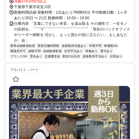
月給279,500円以上
千葉県千葉市花見川区
勤務時間詳細 実働時間：1日あたり7時間45分 平均勤務日数：1ヶ月
あたり20日 〜 21日 勤務時間：10:00～19:00
仕事内容 「言葉にできない本音」を汲み取る その感性で、一生モノ
の信頼を。 ￣￣V￣￣￣￣￣￣￣￣￣￣￣￣ 「現在のバックオフィス
やリーダー経験を 活かし、もっと誰かの役に立ちたい」 もしあなた
が、会...
業界未経験者歓迎
変形労働時間制
資格取得支援あり
学歴不問
車通勤OK
職場見学可
経験不問
未経験者歓迎
住宅手当あり
研修あり
賞与あり
ブランクOK
育休あり
交通費支給
駅近5分以内
資格取得手当あり
社割あり
アルバイト・パート