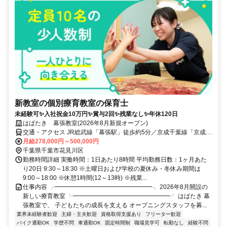
新教室の個別療育教室の保育士
未経験可✨入社祝金10万円✨賞与2回✨残業なし✨年休120日
はばたき 幕張教室(2026年8月新規オープン)
交通・アクセス JR総武線「幕張駅」徒歩約5分／京成千葉線「京成幕
張駅」徒歩約6分
月給278,000円～500,000円
千葉県千葉市花見川区
勤務時間詳細 実働時間：1日あたり8時間 平均勤務日数：1ヶ月あた
り20日 9:30～18:30 ※土曜日および学校の夏休み・冬休み期間は
9:00～18:00 ※休憩1時間(12～13時) ※残業...
仕事内容 ╭━━━━━━━━━━━━━━━━╮ 2026年8月開設の
新しい療育教室 ╰━━━━━━━━━━━━━━━━╯ はばたき 幕
張教室で、 子どもたちの成長を支える オープニングスタッフを募...
業界未経験者歓迎
主婦・主夫歓迎
資格取得支援あり
フリーター歓迎
バイク通勤OK
学歴不問
車通勤OK
固定時間制
職場見学可
転勤なし
経験不問