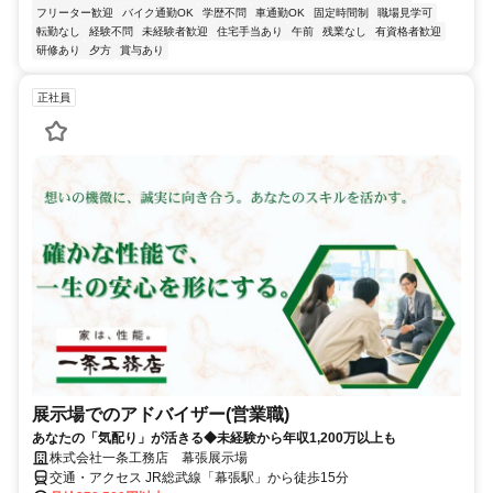
フリーター歓迎
バイク通勤OK
学歴不問
車通勤OK
固定時間制
職場見学可
転勤なし
経験不問
未経験者歓迎
住宅手当あり
午前
残業なし
有資格者歓迎
研修あり
夕方
賞与あり
正社員
展示場でのアドバイザー(営業職)
あなたの「気配り」が活きる◆未経験から年収1,200万以上も
株式会社一条工務店 幕張展示場
交通・アクセス JR総武線「幕張駅」から徒歩15分