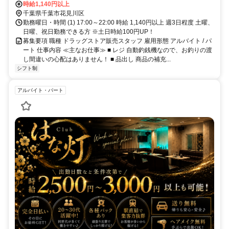
時給1,140円以上
千葉県千葉市花見川区
勤務曜日・時間 (1) 17:00～22:00 時給 1,140円以上 週3日程度 土曜、
日曜、祝日勤務できる方 ※土日時給100円UP！
募集要項 職種 ドラッグストア販売スタッフ 雇用形態 アルバイト / パ
ート 仕事内容 ≪主なお仕事≫ ■ レジ 自動釣銭機なので、お釣りの渡
し間違いの心配はありません！ ■ 品出し 商品の補充...
シフト制
アルバイト・パート