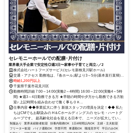
セレモニーホールでの配膳･片付け
業界最大手企業で安定性◎週3日〜家事や子育てと両立♪／2
株式会社ハートフーズサービス(セレモ新検見川駅ホール)
交通・アクセス 勤務地は、｢各ホール｣駅より3～5分(基本直行直帰)の
駅近現場多数
時給1,200円以上
千葉県千葉市花見川区
勤務時間詳細 7:00～14:00(実働2～4時間) 16:00～22:00(実働4～5時
間) ★週3～4日勤務できる方 ★早朝の時間や夕方から勤務できる方歓
迎♪ 上記時間を組み合わせて働く事もＯＫ...
仕事内容 ◆◆事業拡大に伴う 新規スタッフの増員を決定！◆◆ 私た
ちはCMでもお馴染みの H＆Cホールディングスの セレモ・ハートグ
ループです。 超高齢化社会を迎える日本で、 ニーズが拡大してい...
制服あり
業界未経験者歓迎
扶養内勤務OK
1日4時間以内OK
主婦・主夫歓迎
フリーター歓迎
バイク通勤OK
学歴不問
車通勤OK
職場見学可
平日のみOK