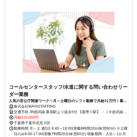
コールセンタースタッフ/水道に関する問い合わせリー
ダー業務
人気の官公庁関連ワーク！月～土曜日のシフト勤務で月給31万円！幕張
駅徒歩5分の良アクセス求人です！
株式会社MAYASTAFFING
交通手段 JR総武線 幕張駅より徒歩5分 【最寄り駅】 ・ＪＲ総武線
「幕張駅」 京成千葉線 京成幕張駅より徒歩8分 【最寄り駅】 ・京成
月給310,000円
千葉線「京成幕張駅」
千葉県千葉市花見川区
勤務時間 月～土 週5日 8:40～18:00(実働8時間20分/休憩60分) ※土曜
日のみ8:40-17:00(実働7時間20分/休憩60分) 研修期間：入社～1か月