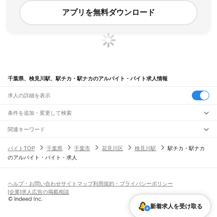
アプリを無料ダウンロード
千葉県、検見川駅、駅チカ・駅ナカのアルバイト・バイト求人情報
求人の詳細を表示
条件を追加・変更して検索
市区町村を追加・変更
関連キーワード
完全在宅ワーク 全国
シール貼り 在宅
現在地周辺
ガチャガチャ
犬カフェ
千葉県
駅を追加・変更
バイトTOP
千葉県
千葉市
花見川区
検見川駅
駅チカ・駅ナカ
千葉県
すべて
のアルバイト・バイト・求人
千葉市
すべて
職種を追加・変更
JR武蔵野線
中央区
花見川区
稲毛区
若葉区
緑区
美浜区
南流山駅
新松戸駅
新八柱駅
東松戸駅
市川大野駅
船橋法典駅
西船橋駅
飲食・フードサービス
銚子市
市川市
船橋市
館山市
木更津市
松戸市
野田市
茂原市
成田市
佐倉市
東金市
特徴を追加・変更
飲食・フードサービス
すべて
ヘルプ・お問い合わせ
サイトマップ
利用規約・プライバシーポリシー
JR中央・総武線
旭市
習志野市
柏市
勝浦市
市原市
流山市
八千代市
我孫子市
鴨川市
鎌ケ谷市
ホールスタッフ
キッチンスタッフ
皿洗い・洗い場
精肉・鮮魚加工
給食調理
人気
[企業]求人広告の掲載相談
市川駅
本八幡駅
下総中山駅
西船橋駅
船橋駅
東船橋駅
津田沼駅
幕張本郷駅
幕張駅
君津市
富津市
浦安市
四街道市
袖ケ浦市
八街市
印西市
白井市
富里市
南房総市
雇用形態を追加・変更
パン屋（ベーカリー）
フードカウンター販売員
バー（BAR）・バーテンダー
日払いOK
高校生歓迎
学生歓迎
深夜の仕事
髪型・髪色自由
ひげOK
ネイルOK
新検見川駅
稲毛駅
西千葉駅
千葉駅
匝瑳市
香取市
山武市
いすみ市
大網白里市
印旛郡
香取郡
山武郡
長生郡
夷隅郡
新着求人を受け取る
飲食店補助（開店・閉店準備）
飲食店（店長・マネージャー）
ピアスOK
アルバイト・パート
履歴書不要
オープニングスタッフ
留学生・外国人活躍中
安房郡
都道府県を変更
営業・販売
JR総武本線
勤務期間
正社員