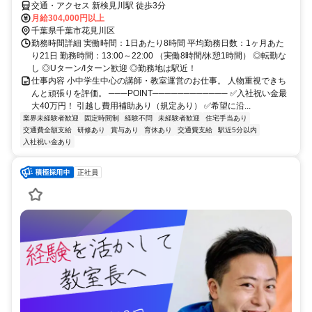
交通・アクセス 新検見川駅 徒歩3分
月給304,000円以上
千葉県千葉市花見川区
勤務時間詳細 実働時間：1日あたり8時間 平均勤務日数：1ヶ月あた
り21日 勤務時間：13:00～22:00 （実働8時間/休憩1時間） ◎転勤な
し ◎Uターン/Iターン歓迎 ◎勤務地は駅近！
仕事内容 小中学生中心の講師・教室運営のお仕事。 人物重視できち
んと頑張りを評価。 ───POINT──────────── ✅入社祝い金最
大40万円！ 引越し費用補助あり（規定あり） ✅希望に沿...
業界未経験者歓迎
固定時間制
経験不問
未経験者歓迎
住宅手当あり
交通費全額支給
研修あり
賞与あり
育休あり
交通費支給
駅近5分以内
入社祝い金あり
正社員