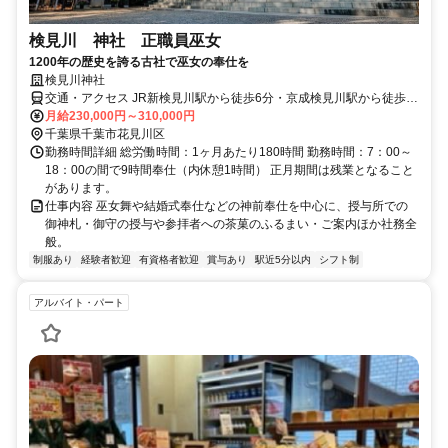
検見川 神社 正職員巫女
1200年の歴史を誇る古社で巫女の奉仕を
検見川神社
交通・アクセス JR新検見川駅から徒歩6分・京成検見川駅から徒歩1
分
月給230,000円～310,000円
千葉県千葉市花見川区
勤務時間詳細 総労働時間：1ヶ月あたり180時間 勤務時間：7：00～
18：00の間で9時間奉仕（内休憩1時間） 正月期間は残業となること
があります。
仕事内容 巫女舞や結婚式奉仕などの神前奉仕を中心に、授与所での
御神札・御守の授与や参拝者への茶菓のふるまい・ご案内ほか社務全
般。
制服あり
経験者歓迎
有資格者歓迎
賞与あり
駅近5分以内
シフト制
アルバイト・パート