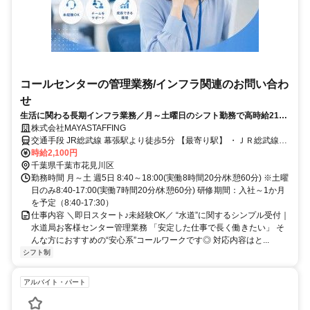
コールセンターの管理業務/インフラ関連のお問い合わ
せ
生活に関わる長期インフラ業務／月～土曜日のシフト勤務で高時給2100
円！希望休の相談OK
株式会社MAYASTAFFING
交通手段 JR総武線 幕張駅より徒歩5分 【最寄り駅】 ・ＪＲ総武線
「幕張駅」 京成千葉線 京成幕張駅より徒歩8分 【最寄り駅】 ・京成
時給2,100円
千葉線「京成幕張駅」
千葉県千葉市花見川区
勤務時間 月～土 週5日 8:40～18:00(実働8時間20分/休憩60分) ※土曜
日のみ8:40-17:00(実働7時間20分/休憩60分) 研修期間：入社～1か月
を予定（8:40-17:30）
仕事内容 ＼即日スタート♪未経験OK／ “水道”に関するシンプル受付｜
水道局お客様センター管理業務 「安定した仕事で長く働きたい」 そ
んな方におすすめの“安心系”コールワークです◎ 対応内容はと...
シフト制
アルバイト・パート