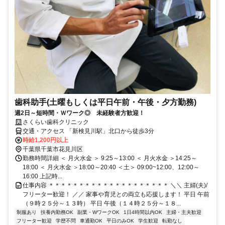
歯科助手(土曜もしくは平日午前・午後・夕方勤務)
週2日～短時間・Ｗワーク◎ 未経験者方歓迎！
さくらい歯科クリニック
交通・アクセス 「新検見川駅」北口から徒歩3分
時給1,200円以上
千葉県千葉市花見川区
勤務時間詳細 ＜ 月火水金 ＞ 9:25～13:00 ＜ 月火水金 ＞14:25～
18:00 ＜ 月火水金 ＞18:00～20:40 ＜土＞ 09:00~12:00、12:00～
16:00 上記時...
仕事内容 ＊＊＊＊＊＊＊＊＊＊＊＊＊＊＊＊＊＊＊＊ ＼＼ 主婦(夫)/
フリーター歓迎！ ／／ 家事や育児との両立も応援します！ 平日 午前
（９時２５分～１３時） 平日 午後（１４時２５分～１８...
制服あり
扶養内勤務OK
副業・WワークOK
1日4時間以内OK
主婦・主夫歓迎
フリーター歓迎
学歴不問
車通勤OK
平日のみOK
学生歓迎
転勤なし