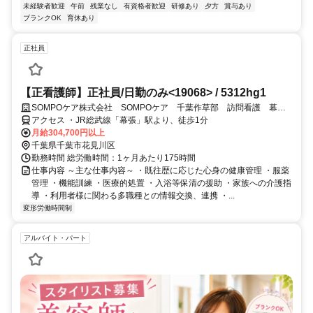
未経験者歓迎
午前
残業なし
有資格者歓迎
研修あり
夕方
賞与あり
ブランクOK
育休あり
正社員
【正看護師】正社員/日勤のみ<19068> / 5312hg1
SOMPOケア株式会社 SOMPOケア 千葉作草部 訪問看護 幕張
サテライト
アクセス ・JR総武線「幕張」駅より、徒歩1分
月給304,700円以上
千葉県千葉市花見川区
勤務時間 総労働時間：1ヶ月あたり175時間
仕事内容 ～主な仕事内容～ ・既往歴に応じた心身の健康管理 ・服薬
管理 ・機能訓練 ・医療的処置 ・入浴等保清の援助 ・家族への介護指
導 ・利用者様に関わる多職種との情報交換、連携 ・...
変形労働時間制
アルバイト・パート