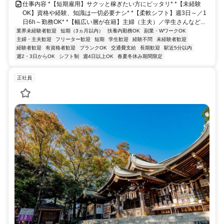
仕事内容 *【短期雇用】サクッと稼ぎたい方にピッタリ* *【未経験
OK】資格や経験、知識は一切必要ナシ* *【柔軟シフト】週3日～／1
日6h～勤務OK* *【幅広い層が在籍】主婦（主夫）／学生さんなど...
業界未経験者歓迎
短期（3ヵ月以内）
扶養内勤務OK
副業・WワークOK
主婦・主夫歓迎
フリーター歓迎
短期
学生歓迎
経験不問
未経験者歓迎
経験者歓迎
有資格者歓迎
ブランクOK
交通費支給
長期歓迎
駅近5分以内
週2・3日からOK
シフト制
週4日以上OK
春夏冬休み期間限定
正社員