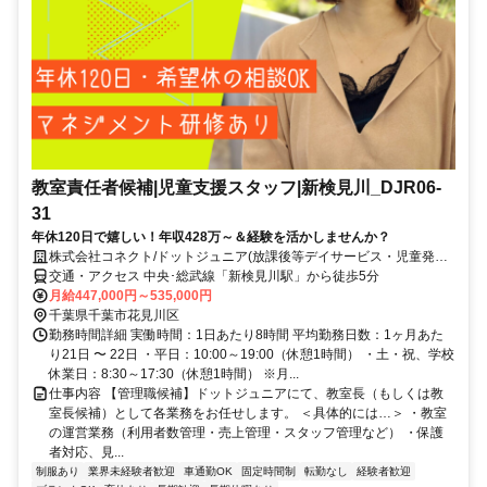
教室責任者候補|児童支援スタッフ|新検見川_DJR06-
31
年休120日で嬉しい！年収428万～＆経験を活かしませんか？
株式会社コネクト/ドットジュニア(放課後等デイサービス・児童発達
支援) 新検見川教室
交通・アクセス 中央･総武線「新検見川駅」から徒歩5分
月給447,000円～535,000円
千葉県千葉市花見川区
勤務時間詳細 実働時間：1日あたり8時間 平均勤務日数：1ヶ月あた
り21日 〜 22日 ・平日：10:00～19:00（休憩1時間） ・土・祝、学校
休業日：8:30～17:30（休憩1時間） ※月...
仕事内容 【管理職候補】ドットジュニアにて、教室長（もしくは教
室長候補）として各業務をお任せします。 ＜具体的には…＞ ・教室
の運営業務（利用者数管理・売上管理・スタッフ管理など） ・保護
者対応、見...
制服あり
業界未経験者歓迎
車通勤OK
固定時間制
転勤なし
経験者歓迎