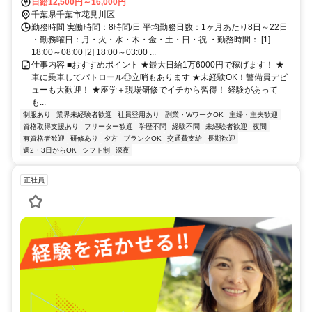
り徒歩3分程度）
日給12,500円～16,000円
千葉県千葉市花見川区
勤務時間 実働時間：8時間/日 平均勤務日数：1ヶ月あたり8日～22日
・勤務曜日：月・火・水・木・金・土・日・祝 ・勤務時間： [1]
18:00～08:00 [2] 18:00～03:00 ...
仕事内容 ■おすすめポイント ★最大日給1万6000円で稼げます！ ★
車に乗車してパトロール◎立哨もあります ★未経験OK！警備員デビ
ューも大歓迎！ ★座学＋現場研修でイチから習得！ 経験があって
も...
制服あり
業界未経験者歓迎
社員登用あり
副業・WワークOK
主婦・主夫歓迎
資格取得支援あり
フリーター歓迎
学歴不問
経験不問
未経験者歓迎
夜間
有資格者歓迎
研修あり
夕方
ブランクOK
交通費支給
長期歓迎
週2・3日からOK
シフト制
深夜
正社員