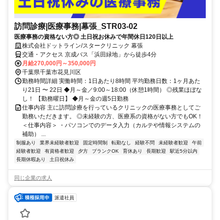
訪問診療|医療事務|幕張_STR03-02
医療事務の資格ない方◎ 土日祝お休みで年間休日120日以上
株式会社ドットライン/スタークリニック 幕張
交通・アクセス 京成バス「浜田緑地」から徒歩4分
月給270,000円～350,000円
千葉県千葉市花見川区
勤務時間詳細 実働時間：1日あたり8時間 平均勤務日数：1ヶ月あた
り21日 〜 22日 ◆月～金／9:00～18:00（休憩1時間） ◎残業ほぼな
し！ 【勤務曜日】 ◆月～金の週5日勤務
仕事内容 主に訪問診療を行っているクリニックの医療事務としてご
勤務いただきます。 ◎未経験の方、医療系の資格がない方でもOK！
＜仕事内容＞ ・パソコンでのデータ入力（カルテや情報システムの
補助） ...
制服あり
業界未経験者歓迎
固定時間制
転勤なし
経験不問
未経験者歓迎
午前
経験者歓迎
有資格者歓迎
夕方
ブランクOK
育休あり
長期歓迎
駅近5分以内
長期休暇あり
土日祝休み
同じ企業の求人
派遣社員