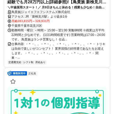
経験でも月28万円以上(詳細参照)!【鳥貴族 新検見川
＼中途採用スタート！／ 月9日きちんと休める！残業も少なめ！自由な
店】
社風で楽しく働けますよ！
鳥貴族|ジェイエフエフシステムズ株式会社
アクセス: JR「新検見川駅」より徒歩1分
月給283,815円～328,931円
千葉県千葉市花見川区
勤務時間・曜日: ＜時間＞ 15:00～翌1:00 実働8時間 ※残業は月平均
22時間と少なめです。 (1日1時間程度です) 営業時間は17:00～24:00
です。 鳥貴族はランチ営業なし！ 仕込...
仕事内容: ・＊・。。・＊・。。・＊・。。・＊・。。・＊・ トリキ
は自由で楽しいがコンセプト！ 業界屈指の好待遇であなたをお迎え
します。 ・＊・。。・＊・。。・＊・。。・＊・。。・＊・ 関
東・...
交通費支給
シフト制
昇給あり
正社員