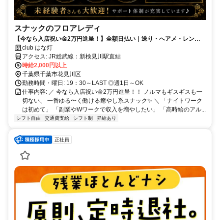
スナックのフロアレディ
【今なら入店祝い金2万円進呈！】全額日払い｜送り・へアメ・レンタ
ルドレス無料｜週1日・3時間～OK｜20代～40代活躍中｜新検見川駅直
club はな灯
結
アクセス: JR総武線：新検見川駅直結
時給2,000円以上
千葉県千葉市花見川区
勤務時間・曜日: 19：30～LAST ◎週1日～OK
仕事内容: ／ 今なら入店祝い金2万円進呈！！ ノルマもギスギスも一
切ない、 一番ゆる〜く働ける癒やし系スナック✨ ＼ 「ナイトワーク
は初めて」 「副業やWワークで収入を増やしたい」 「高時給のアル...
シフト自由
交通費支給
シフト制
昇給あり
正社員