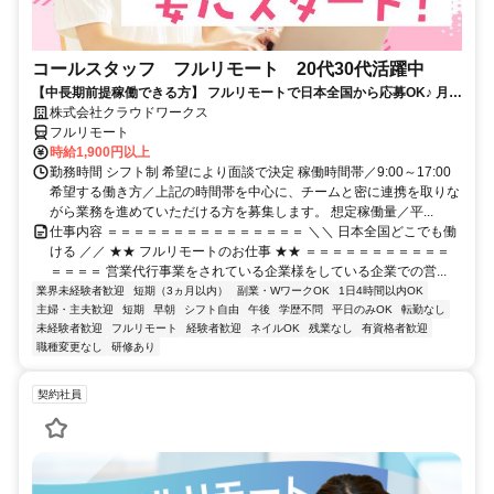
コールスタッフ フルリモート 20代30代活躍中
【中長期前提稼働できる方】 フルリモートで日本全国から応募OK♪ 月稼
働80時間で安定収入！
株式会社クラウドワークス
フルリモート
時給1,900円以上
勤務時間 シフト制 希望により面談で決定 稼働時間帯／9:00～17:00
希望する働き方／上記の時間帯を中心に、チームと密に連携を取りな
がら業務を進めていただける方を募集します。 想定稼働量／平...
仕事内容 ＝＝＝＝＝＝＝＝＝＝＝＝＝＝＝ ＼＼ 日本全国どこでも働
ける ／／ ★★ フルリモートのお仕事 ★★ ＝＝＝＝＝＝＝＝＝＝＝
＝＝＝＝ 営業代行事業をされている企業様をしている企業での営...
業界未経験者歓迎
短期（3ヵ月以内）
副業・WワークOK
1日4時間以内OK
主婦・主夫歓迎
短期
早朝
シフト自由
午後
学歴不問
平日のみOK
転勤なし
未経験者歓迎
フルリモート
経験者歓迎
ネイルOK
残業なし
有資格者歓迎
職種変更なし
研修あり
契約社員