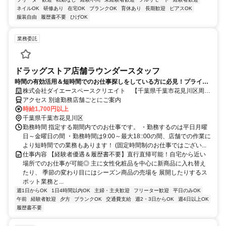
ネイルOK
研修あり
在宅OK
ブランクOK
育休あり
長期歓迎
ピアスOK
服装自由
履歴書不要
ひげOK
業務委託
ドラッグストア店舗ラウンダースタッフ
時間の有効活用＆短時間でのお仕事探しをしている方に必見！プライベ
ート重視のお仕事！
株式会社ダイエースペースクリエイト 【千葉県千葉市花見川区周
辺】ドラッグストア店舗ラウンダー(化粧品など)
アクセス 別途勤務店舗ごとにご案内
時給1,700円以上
千葉県千葉市花見川区
勤務時間 指定する期間内でのお仕事です。 ・勤務するのは平日月曜
日～金曜日の間 ・勤務時間は9:00～最大18::00の間、店舗での作業に
より短時間での業務もあります！ (固定時間制のお仕事ではござい...
仕事内容 【経験者優遇＆履歴書不要】直行直帰可能！自宅から近い
場所でのお仕事が可能◎ 主に女性化粧品を中心に新商品に入れ替え
たり、 季節の変わり目にはシーズン商品の売場を 展開したりするス
ポット業務と...
週1日からOK
1日4時間以内OK
主婦・主夫歓迎
フリーター歓迎
平日のみOK
午前
経験者歓迎
夕方
ブランクOK
交通費支給
週2・3日からOK
週4日以上OK
履歴書不要