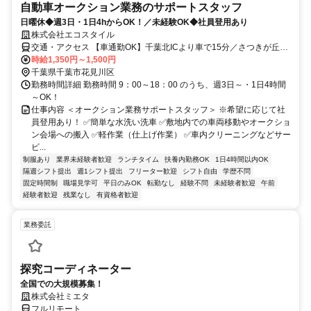
自動車オークション業務のサポートスタッフ
日曜休◆週3日・1日4hからOK！／未経験OK◆社員登用あり
株式会社エコスタイル
交通・アクセス 【車通勤OK】千葉北ICより車で15分／さつきが丘中
学校より車で10分
時給1,350円～1,500円
千葉県千葉市花見川区
勤務時間詳細 勤務時間 9：00～18：00 のうち、週3日～・1日4時間
～OK！
仕事内容 ＜オークション業務サポートスタッフ＞ ※希望に応じて社
員登用あり！ ✅簡単な水洗い洗車 ✅敷地内での車両移動やオークショ
ン会場への搬入 ✅軽作業（仕上げ作業） ✅車内クリーニングなどサー
ビ...
制服あり
業界未経験者歓迎
ランチタイム
扶養内勤務OK
1日4時間以内OK
隔週シフト提出
週1シフト提出
フリーター歓迎
シフト自由
学歴不問
固定時間制
職場見学可
平日のみOK
転勤なし
経験不問
未経験者歓迎
午前
経験者歓迎
残業なし
有資格者歓迎
業務委託
探究コーディネーター
全国での大規模募集！
株式会社ミエタ
フルリモート