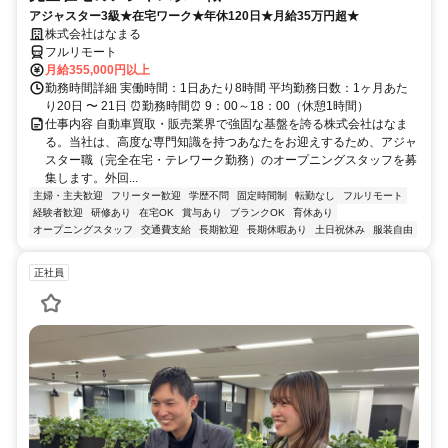
アジャスター3級★在宅ワーク★年休120日★月給35万円超★
株式会社はなまる
フルリモート
月給355,000円以上
勤務時間詳細 実働時間：1日あたり8時間 平均勤務日数：1ヶ月あた
り20日 〜 21日 ⏰勤務時間⏰ 9：00～18：00（休憩1時間）
仕事内容 自動車買取・販売業界で強固な基盤を誇る株式会社はなま
る。当社は、高度な専門知識を持つあなたをお迎えするため、アジャ
スター職（完全在宅・テレワーク勤務）のオープニングスタッフを募
集します。外回...
主婦・主夫歓迎
フリーター歓迎
学歴不問
固定時間制
転勤なし
フルリモート
経験者歓迎
研修あり
在宅OK
賞与あり
ブランクOK
育休あり
オープニングスタッフ
交通費支給
長期歓迎
長期休暇あり
土日祝休み
服装自由
正社員