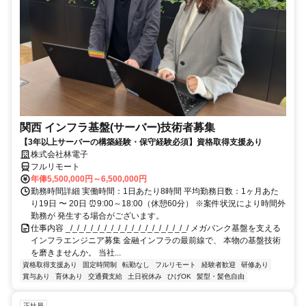
関西 インフラ基盤(サーバー)技術者募集
【3年以上サーバーの構築経験・保守経験必須】資格取得支援あり
株式会社林電子
フルリモート
年俸5,500,000円～6,500,000円
勤務時間詳細 実働時間：1日あたり8時間 平均勤務日数：1ヶ月あた
り19日 〜 20日 ⏰9:00～18:00（休憩60分） ※案件状況により時間外
勤務が 発生する場合がございます。
仕事内容 _/_/_/_/_/_/_/_/_/_/_/_/_/_/_/_/_/_/ メガバンク基盤を支える
インフラエンジニア募集 金融インフラの最前線で、 本物の基盤技術
を磨きませんか。 当社...
資格取得支援あり
固定時間制
転勤なし
フルリモート
経験者歓迎
研修あり
賞与あり
育休あり
交通費支給
土日祝休み
ひげOK
髪型・髪色自由
正社員