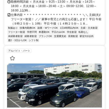
勤務時間詳細 ＜ 月火水金 ＞ 9:25～13:00 ＜ 月火水金 ＞14:25～
18:00 ＜ 月火水金 ＞18:00～20:40 ＜土＞ 09:00~12:00、12:00～
16:00 上記時...
仕事内容 ＊＊＊＊＊＊＊＊＊＊＊＊＊＊＊＊＊＊＊＊ ＼＼ 主婦(夫)/
フリーター歓迎！ ／／ 家事や育児との両立も応援します！ 平日 午前
（９時２５分～１３時） 平日 午後（１４時２５分～１８...
制服あり
扶養内勤務OK
副業・WワークOK
1日4時間以内OK
主婦・主夫歓迎
フリーター歓迎
学歴不問
車通勤OK
平日のみOK
学生歓迎
転勤なし
未経験者歓迎
経験者歓迎
ブランクOK
交通費支給
長期歓迎
駅近5分以内
週2・3日からOK
シフト制
アルバイト・パート