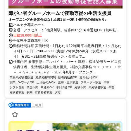
障がい者グループホームで夜勤専従の生活支援員
オープニング★身体介助なし&週1日～OK！4時間の仮眠あり♪
ハルカナ花園ホーム
交通・アクセス JR「検見川駅」徒歩約15分 ★車通勤OK（無料駐車
場完備）
日給18,000円以上
千葉県千葉市花見川区
勤務時間詳細 実働時間：1日あたり12時間 平均勤務日数：1ヶ月あた
り4日 〜 8日 17:00～09:00(実働12h) 休憩240分（仮眠スペースあ
り） ★週1～2日勤務 毎週火・水・金曜日で...
仕事内容 雇用形態：アルバイト・パート 職種：福祉/介護サービス提
供責任者、生活相談員/生活支援員、福祉/介護事務 ☆＋..＋☆＋..＋☆
＋..＋☆＋..＋☆＋..＋☆ ・2026年8月オープニング...
業界未経験者歓迎
変形労働時間制
扶養内勤務OK
週1日からOK
副業・WワークOK
土日祝のみOK
主婦・主夫歓迎
フリーター歓迎
早朝
シフト自由
学歴不問
車通勤OK
平日のみOK
経験不問
未経験者歓迎
午前
経験者歓迎
夜間
有資格者歓迎
夕方
正社員