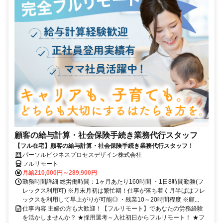
顧客の給与計算・社会保険手続き業務代行スタッフ
【フル在宅】顧客の給与計算・社会保険手続き業務代行スタッフ！
パーソルビジネスプロセスデザイン株式会社
フルリモート
月給210,000円～289,900円
勤務時間詳細 総労働時間：1ヶ月あたり160時間 ・1日8時間勤務(フ
レックス利用可) ※月末月初は繁忙期！仕事が落ち着く月半ばはフレ
ックスを利用して早上がりが可能◎ ・残業10～20時間程度 ※顧...
仕事内容 主婦の方も大歓迎！【フルリモート】であなたの労務経験
を活かしませんか？ ★採用選考～入社初日からフルリモート！ ★フ