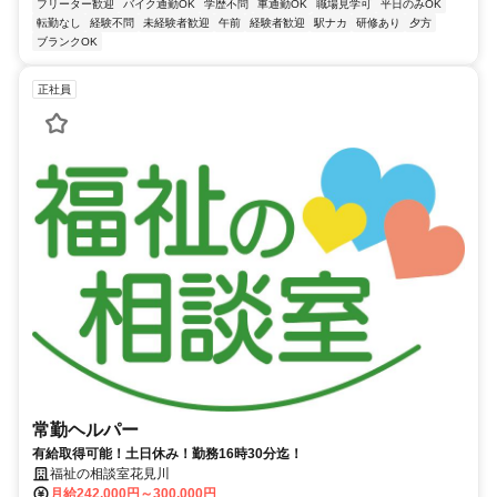
フリーター歓迎
バイク通勤OK
学歴不問
車通勤OK
職場見学可
平日のみOK
転勤なし
経験不問
未経験者歓迎
午前
経験者歓迎
駅ナカ
研修あり
夕方
ブランクOK
正社員
常勤ヘルパー
有給取得可能！土日休み！勤務16時30分迄！
福祉の相談室花見川
月給242,000円～300,000円