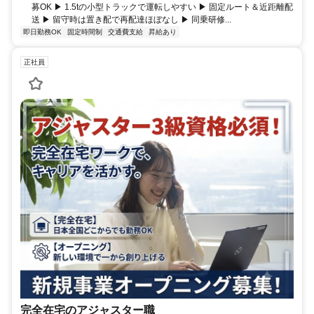
募OK ▶ 1.5tの小型トラックで運転しやすい ▶ 固定ルート＆近距離配
送 ▶ 留守時は置き配で再配達ほぼなし ▶ 同乗研修...
即日勤務OK
固定時間制
交通費支給
昇給あり
正社員
完全在宅のアジャスター職