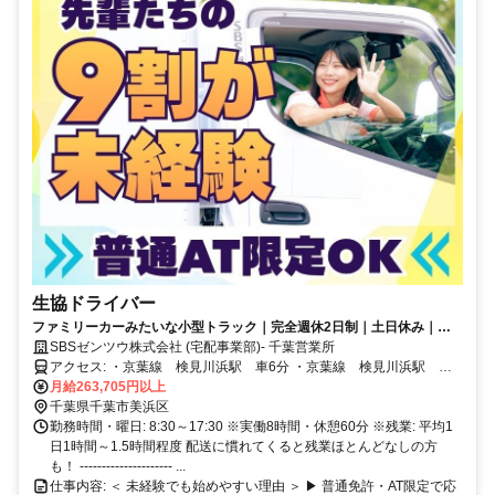
生協ドライバー
ファミリーカーみたいな小型トラック｜完全週休2日制｜土日休み｜こ
の先家族が増えても安心の大手企業
SBSゼンツウ株式会社 (宅配事業部)- 千葉営業所
アクセス: ・京葉線 検見川浜駅 車6分 ・京葉線 検見川浜駅 車8
分 ・京葉線 海浜幕張駅 車11分
月給263,705円以上
千葉県千葉市美浜区
勤務時間・曜日: 8:30～17:30 ※実働8時間・休憩60分 ※残業: 平均1
日1時間～1.5時間程度 配送に慣れてくると残業ほとんどなしの方
も！ --------------------- ...
仕事内容: ＜ 未経験でも始めやすい理由 ＞ ▶ 普通免許・AT限定で応