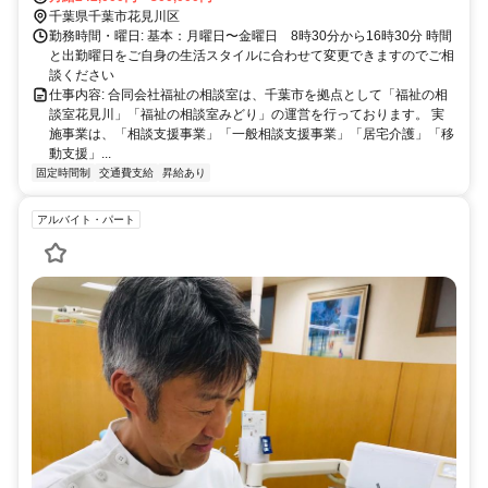
千葉県千葉市花見川区
勤務時間・曜日: 基本：月曜日〜金曜日 8時30分から16時30分 時間
と出勤曜日をご自身の生活スタイルに合わせて変更できますのでご相
談ください
仕事内容: 合同会社福祉の相談室は、千葉市を拠点として「福祉の相
談室花見川」「福祉の相談室みどり」の運営を行っております。 実
施事業は、「相談支援事業」「一般相談支援事業」「居宅介護」「移
動支援」...
固定時間制
交通費支給
昇給あり
アルバイト・パート