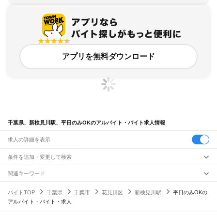
アプリを無料ダウンロード
千葉県、新検見川駅、平日のみOKのアルバイト・バイト求人情報
求人の詳細を表示
条件を追加・変更して検索
市区町村を追加・変更
関連キーワード
完全在宅ワーク 全国
シール貼り 在宅
現在地周辺
ガチャガチャ
犬カフェ
千葉県
駅を追加・変更
バイトTOP
千葉県
千葉市
花見川区
新検見川駅
平日のみOKの
千葉県
すべて
アルバイト・バイト・求人
千葉市
すべて
職種を追加・変更
JR武蔵野線
中央区
花見川区
稲毛区
若葉区
緑区
美浜区
南流山駅
新松戸駅
新八柱駅
東松戸駅
市川大野駅
船橋法典駅
西船橋駅