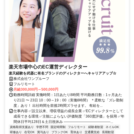
楽天市場中心のEC運営ディレクター
楽天経験を武器に有名ブランドのディレクターへキャリアアップ☆
株式会社ワンプルーフ
フルリモート
月給300,000円～500,000円
勤務時間詳細 実働時間：1日あたり8時間 平均勤務日数：1ヶ月あた
り21日 〜 23日 10：00～19：00（実働8時間） ＊柔軟な「ズレ勤制
度」あり！ 出社時間を前後2時間ズラせます。 有給を...
仕事内容 ✅設立以来、増収増益の成長企業 ✅ECディレクターとして
成長できる環境 ✅主観によらない評価制度「360度評価」を採用 ✅年
間休日平均128日＆土日祝休み ―――――――――――――...
資格取得支援あり
学歴不問
固定時間制
フルリモート
経験者歓迎
ネイルOK
研修あり
在宅OK
賞与あり
ブランクOK
育休あり
交通費支給
長期歓迎