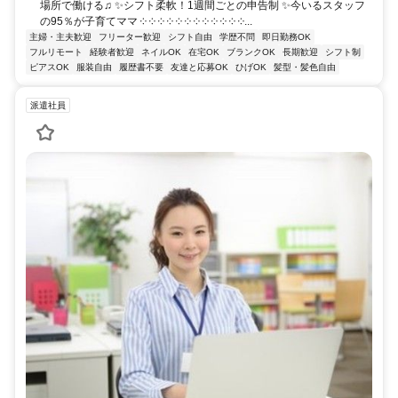
場所で働ける♫ ✨シフト柔軟！1週間ごとの申告制 ✨今いるスタッフ
の95％が子育てママ ༶ ༶ ༶ ༶ ༶ ༶ ༶ ༶ ༶ ༶ ༶ ༶...
主婦・主夫歓迎
フリーター歓迎
シフト自由
学歴不問
即日勤務OK
フルリモート
経験者歓迎
ネイルOK
在宅OK
ブランクOK
長期歓迎
シフト制
ピアスOK
服装自由
履歴書不要
友達と応募OK
ひげOK
髪型・髪色自由
派遣社員