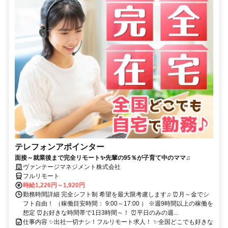
テレフォンアポインター
面接～就業後まで完全リモート✨先輩の95％が子育て中のママ♫
ヴァンテージマネジメント株式会社
フルリモート
時給1,226円～1,920円
勤務時間詳細 完全シフト制 希望を最大限考慮します♫ ⏰月～金でシ
フト自由！ （稼働目安時間： 9:00～17:00 ） ※週9時間以上の稼働を
想定 ⏰お好きな時間帯で1日3時間～！ ⏰平日のみの週...
仕事内容 ✨出社一切ナシ！フルリモート求人！ ✨全国どこでも好きな