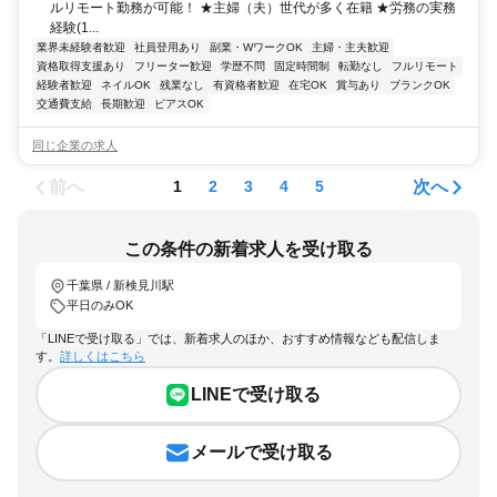
ルリモート勤務が可能！ ★主婦（夫）世代が多く在籍 ★労務の実務
経験(1...
業界未経験者歓迎
社員登用あり
副業・WワークOK
主婦・主夫歓迎
資格取得支援あり
フリーター歓迎
学歴不問
固定時間制
転勤なし
フルリモート
経験者歓迎
ネイルOK
残業なし
有資格者歓迎
在宅OK
賞与あり
ブランクOK
交通費支給
長期歓迎
ピアスOK
同じ企業の求人
前へ
次へ
1
2
3
4
5
この条件の新着求人を受け取る
千葉県 / 新検見川駅
平日のみOK
「LINEで受け取る」では、新着求人のほか、おすすめ情報なども配信しま
す。
詳しくはこちら
LINEで受け取る
メールで受け取る