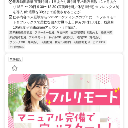
勤務時間詳細 実働時間：1日あたり8時間 平均勤務日数：1ヶ月あた
り18日 〜 20日 9:30〜18:30 (実働8時間／休憩1時間) ☆フレックス制
を導入 (出退勤を30分まで前後させることが...
仕事内容 ✨未経験からSNSマーケティングのプロに！ ✨フルリモー
ト＆フレックスで柔軟な働き方🏢 ✨土日休み(年休130日)、残業月
10h程度 ✅Instagramアカウント ↓ https:/...
業界未経験者歓迎
フリーター歓迎
学歴不問
固定時間制
転勤なし
経験不問
未経験者歓迎
フルリモート
ネイルOK
残業なし
在宅OK
賞与あり
ブランクOK
育休あり
長期歓迎
駅近5分以内
長期休暇あり
ピアスOK
土日祝休み
業務委託