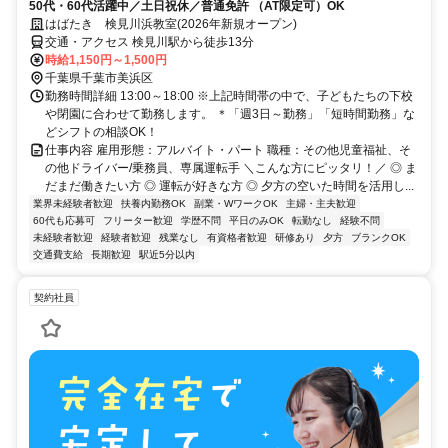
50代・60代活躍中／土日祝休／普通免許 （AT限定可）OK
はばたき 検見川浜教室(2026年新規オープン)
交通・アクセス 検見川駅から徒歩13分
時給1,150円～1,500円
千葉県千葉市美浜区
勤務時間詳細 13:00～18:00 ※上記時間帯の中で、子どもたちの下校
や閉園に合わせて勤務します。 ＊「週3日～勤務」「短時間勤務」な
どシフトの相談OK！
仕事内容 雇用形態：アルバイト・パート 職種：その他児童福祉、そ
の他ドライバー/乗務員、専属運転手 ＼こんな方にピッタリ！／ ◎ ま
だまだ働きたい方 ◎ 運転が好きな方 ◎ 夕方の空いた時間を活用し...
業界未経験者歓迎
扶養内勤務OK
副業・WワークOK
主婦・主夫歓迎
60代も応募可
フリーター歓迎
学歴不問
平日のみOK
転勤なし
経験不問
未経験者歓迎
経験者歓迎
残業なし
有資格者歓迎
研修あり
夕方
ブランクOK
交通費支給
長期歓迎
駅近5分以内
契約社員