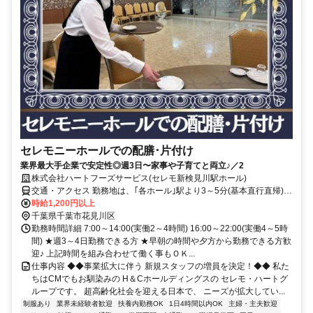
セレモニーホールでの配膳･片付け
業界最大手企業で安定性◎週3日〜家事や子育てと両立♪／2
株式会社ハートフーズサービス(セレモ新検見川駅ホール)
交通・アクセス 勤務地は、｢各ホール｣駅より3～5分(基本直行直帰)の
駅近現場多数
時給1,200円以上
千葉県千葉市花見川区
勤務時間詳細 7:00～14:00(実働2～4時間) 16:00～22:00(実働4～5時
間) ★週3～4日勤務できる方 ★早朝の時間や夕方から勤務できる方歓
迎♪ 上記時間を組み合わせて働く事もＯＫ...
仕事内容 ◆◆事業拡大に伴う 新規スタッフの増員を決定！◆◆ 私た
ちはCMでもお馴染みの H＆Cホールディングスの セレモ・ハートグ
ループです。 超高齢化社会を迎える日本で、 ニーズが拡大してい...
制服あり
業界未経験者歓迎
扶養内勤務OK
1日4時間以内OK
主婦・主夫歓迎