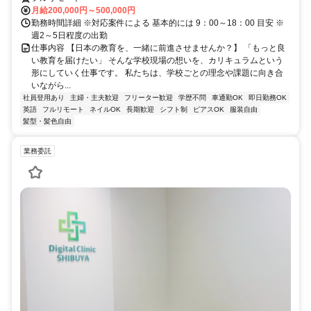
月給200,000円～500,000円
勤務時間詳細 ※対応案件による 基本的には 9：00～18：00 目安 ※
週2～5日程度の出勤
仕事内容 【日本の教育を、一緒に前進させませんか？】 「もっと良
い教育を届けたい」 そんな学校現場の想いを、カリキュラムという
形にしていく仕事です。 私たちは、学校ごとの理念や課題に向き合
いながら...
社員登用あり
主婦・主夫歓迎
フリーター歓迎
学歴不問
車通勤OK
即日勤務OK
英語
フルリモート
ネイルOK
長期歓迎
シフト制
ピアスOK
服装自由
髪型・髪色自由
業務委託