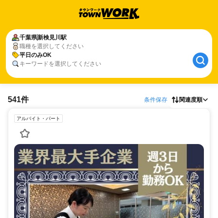
千葉県
新検見川駅
職種を選択してください
平日のみOK
キーワードを選択してください
541件
条件保存
関連度順
アルバイト・パート