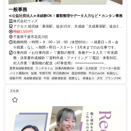
一般事務
≪公益社団法人≫未経験OK！書類整理やデータ入力など＊カンタン事務
株式会社ウィズ
アクセス 総武線「幕張駅」徒歩15分、京成線「京成幕張駅」徒歩20
分 ※自転車通勤OK
時給1,500円
千葉県千葉市花見川区
勤務時間 ＜時間＞ 9：00～16：00（休憩60分） ＜就業日＞月～金
※残業：なし ＜期間＞即日～スタート！3月末までのお仕事です。
仕事内容 ＜お仕事内容＞ ▽書類の整理、各種データ入力 ▽年末調
整・決算書作成補助 ▽資料作成・ファイリング ▽電話・来客対応、
封入作業 ▽書類物の配送（AT車使用） ==============...
業界未経験者歓迎
ランチタイム
扶養内勤務OK
主婦・主夫歓迎
フリーター歓迎
バイク通勤OK
短期
学歴不問
即日勤務OK
固定時間制
平日のみOK
転勤なし
経験不問
未経験者歓迎
午前
経験者歓迎
残業なし
研修あり
夕方
ブランクOK
正社員