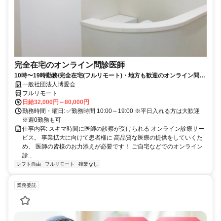
完全在宅のオンライン問診医師
10時〜19時勤務/完全在宅(フルリモート)・地方も歓迎のオンライン問診
業務
一般社団法人博愛会
フルリモート
日給32,000円～80,000円
勤務時間・曜日: ✅勤務時間 10:00～19:00 ※平日入れる方は大歓迎
※週0勤務も可
仕事内容: スキマ時間に医師の診察が受けられる オンライン診療サー
ビス。 事業拡大に向けて患者様に 高品質な医療の提供をしていくた
め、 医師の皆様のお力添えが必要です！ ご自宅などでのオンライン
診...
シフト自由
フルリモート
残業なし
業務委託