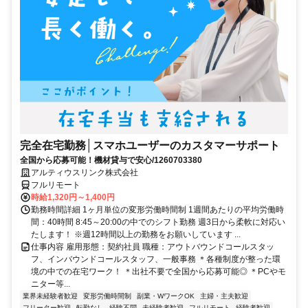
完全在宅勤務│スマホユーザーのカスタマーサポート
全国から応募可能！機材貸与で安心/1260703380
アルティウスリンク株式会社
フルリモート
時給1,320円～1,400円
勤務時間詳細 1ヶ月単位の変形労働時間制 1週間あたりの平均労働時
間：40時間 8:45～20:00の中でのシフト勤務 週3日から柔軟に対応い
たします！ ※週12時間以上の勤務をお願いしています ...
仕事内容 雇用形態：契約社員 職種：アウトバウンドコールスタッ
フ、インバウンドコールスタッフ、一般事務 ＊各種制度が整った環
境の中での在宅ワーク！ ＊出社不要で全国から応募可能◎ ＊PCやモ
ニター等...
業界未経験者歓迎
変形労働時間制
副業・WワークOK
主婦・主夫歓迎
フリーター歓迎
転勤なし
経験不問
未経験者歓迎
フルリモート
経験者歓迎