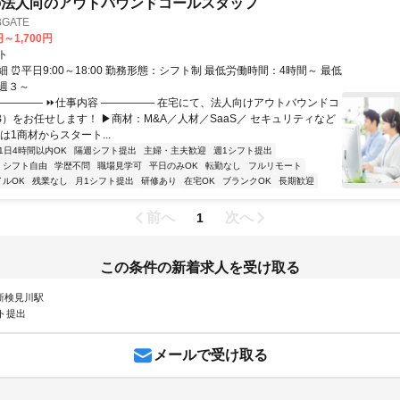
の法人向のアウトバウンドコールスタッフ
GATE
円～1,700円
ト
 ⏰平日9:00～18:00 勤務形態：シフト制 最低労働時間：4時間～ 最低
週３～
――――― ⏩仕事内容 ――――― 在宅にて、法人向けアウトバウンドコ
oB）をお任せします！ ▶商材：M&A／人材／SaaS／ セキュリティなど
は1商材からスタート...
1日4時間以内OK
隔週シフト提出
主婦・主夫歓迎
週1シフト提出
シフト自由
学歴不問
職場見学可
平日のみOK
転勤なし
フルリモート
イルOK
残業なし
月1シフト提出
研修あり
在宅OK
ブランクOK
長期歓迎
前へ
次へ
1
この条件の新着求人を受け取る
 新検見川駅
ト提出
メールで受け取る