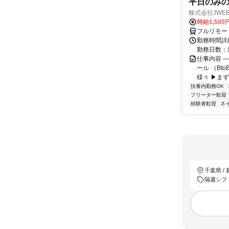
平日のみ
株式会社JWEB
時給1,500
フルリモー
勤務時間詳細
勤務日数：
仕事内容 
ール （Bt
様々 ▶まず
扶養内勤務OK
フリーター歓迎
経験者歓迎
ネ
千葉県 /
隔週シフ