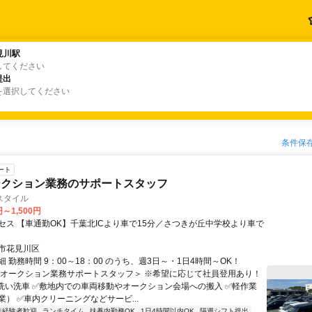
見川駅
見川駅
してください
提出
提出
を選択してください
条件保
ート
ークション業務のサポートスタッフ
スタイル
円～1,500円
セス 【車通勤OK】千葉北ICより車で15分／さつきが丘中学校より車で
市花見川区
 勤務時間 9：00～18：00 のうち、週3日～・1日4時間～OK！
＜オークション業務サポートスタッフ＞ ※希望に応じて社員登用あり！
洗い洗車 ✅敷地内での車両移動やオークション会場への搬入 ✅軽作業
） ✅車内クリーニングなどサービ...
未経験者歓迎
ランチタイム
扶養内勤務OK
1日4時間以内OK
隔週シフト提出