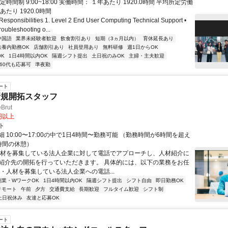
定時間制 9:00~18:00 実働時間： １年あたり 1920.0時間 平均所定労働
あたり 1920.0時間
ponsibilities 1. Level 2 End User Computing Technical Support •
oubleshooting o...
中国語
業界未経験者歓迎
飲食割引あり
短期（3ヵ月以内）
育休延長あり
扶養内勤務OK
店舗割引あり
社員登用あり
無料研修
週1日からOK
K
1日4時間以内OK
隔週シフト提出
土日祝のみOK
主婦・主夫歓迎
60代も応募可
準夜勤
ート
新規開拓スタッフ
Brut
0円以上
ト
 10:00〜17:00の中で1日4時間〜勤務可能 （勤務時間が6時間を超え
時間の休憩）
人材を募集している法人企業に対して電話でアプローチし、人材紹介に
紹介先の開拓を行っていただきます。 具体的には、以下の業務をお任
 ・人材を募集している法人企業への電話...
副業・WワークOK
1日4時間以内OK
隔週シフト提出
シフト自由
即日勤務OK
リモート
午前
夕方
交通費支給
長期歓迎
フルタイム歓迎
シフト制
土日祝休み
友達と応募OK
ート