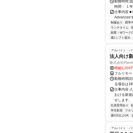
勤務時間 固
時間： １年
仕事内容 ■ Res
Advanced tr
制服あり
標準
ランチタイム
副業・WワークO
週1シフト提出
アルバイト・パ
法人向け
株式会社Pierre
時給1,30
フルリモー
勤務時間詳細
る場合は1
仕事内容 
おける新規
せします。
社員登用あり
学生歓迎
フル
週4日以上OK
アルバイト・パ