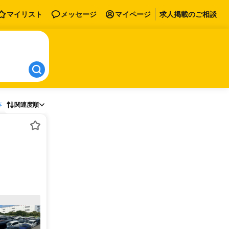
マイリスト
メッセージ
マイページ
求人掲載のご相談
存
関連度順