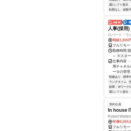
週1シフト提出
転勤なし
経験
人事(採用)
ロバート・ウ
時給1,80
フルリモー
勤務時間 
～ ※スタ
仕事内容 
用チャネル
ータの管理 
制服あり
標準
ランチタイム
副業・WワークO
週1シフト提出
契約社員
In house I
Robert Walter
年俸6,000,
フルリモー