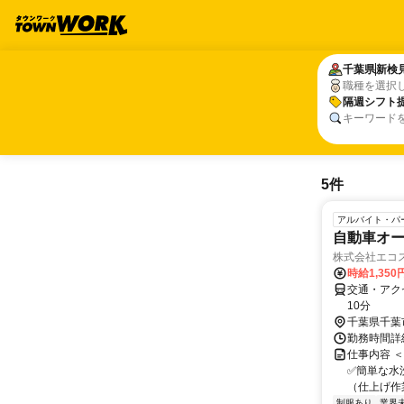
千葉県
千葉県
新検
新検
職種を選択
隔週シフト
隔週シフト
キーワード
5件
アルバイト・パ
自動車オ
株式会社エコ
時給1,350
交通・アク
10分
千葉県千葉
勤務時間詳細
仕事内容 
✅簡単な水
（仕上げ作業
制服あり
業界