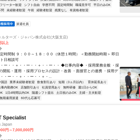
フリーター歓迎
シフト自由
学歴不問
固定時間制
職場見学可
平日のみOK
不問
未経験者歓迎
午前
経験者歓迎
残業なし
有資格者歓迎
派遣社員
ォルターズ・ジャパン株式会社(大阪支店)
0円以上
ト
固定時間制 ９：００～１８：００（休憩１時間） ＜勤務開始時期＞ 即日
ート日相談可
・・ー・・＋・・ー・・＋・・ー・・ ◆仕事内容◆ ・採用業務全般 ・採
の開拓・運用 ・採用プロセスの設計・改善 ・面接官との連携 ・採用デ
・・ー・・＋・・ー・・＋・...
中国語
業界未経験者歓迎
飲食割引あり
短期（3ヵ月以内）
育休延長あり
扶養内勤務OK
店舗割引あり
社員登用あり
無料研修
週1日からOK
K
1日4時間以内OK
隔週シフト提出
土日祝のみOK
主婦・主夫歓迎
無期雇用派遣
60代も応募可
T Specialist
s Japan
000円～7,000,000円
ト