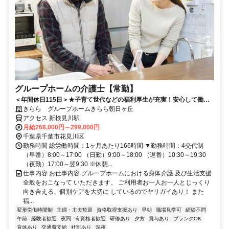
グループホームの介護士【常勤】
＜年間休日115日＞★子育て世代などの福利厚生が充実！安心して働け
る環境と、資格取得などのサポート制度が充実しています！★スキルア
きらら グループホームきらら朝日ヶ丘
ップも応援中！
アクセス 新検見川駅
月給268,000円～299,000円
千葉県千葉市花見川区
勤務時間 総労働時間：1ヶ月あたり166時間 ▼勤務時間：4交代制
（早番）8:00～17:00 （日勤）9:00～18:00 （遅番）10:30～19:30
（夜勤）17:00～翌9:30 ※休憩...
仕事内容 お仕事内容 グループホームにおける身体介護 及び生活支援
全般をおこなって いただきます。 ご利用者お一人お一人とじっくり
向き合える、個別ケアを大切に しているのでヤリガイあり！ また
福...
変形労働時間制
主婦・主夫歓迎
資格取得支援あり
早朝
職場見学可
経験不問
午前
経験者歓迎
夜間
有資格者歓迎
研修あり
夕方
賞与あり
ブランクOK
育休あり
交通費支給
社割あり
深夜