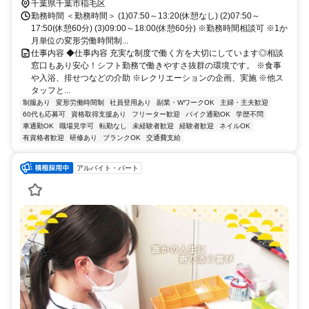
千葉県千葉市稲毛区
勤務時間 ＜勤務時間＞ (1)07:50～13:20(休憩なし) (2)07:50～
17:50(休憩60分) (3)09:00～18:00(休憩60分) ※勤務時間相談可 ※1か
月単位の変形労働時間制...
仕事内容 ◆仕事内容 充実な制度で働く方を大切にしています◎相談
窓口もあり安心！シフト勤務で働きやすさ抜群の環境です。 ※食事
や入浴、排せつなどの介助 ※レクリエーションの企画、実施 ※他ス
タッフと...
制服あり
変形労働時間制
社員登用あり
副業・WワークOK
主婦・主夫歓迎
60代も応募可
資格取得支援あり
フリーター歓迎
バイク通勤OK
学歴不問
車通勤OK
職場見学可
転勤なし
未経験者歓迎
経験者歓迎
ネイルOK
有資格者歓迎
研修あり
ブランクOK
交通費支給
アルバイト・パート