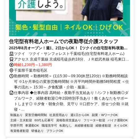
住宅型有料老人ホームでの夜勤専従介護スタッフ
2025年8月オープン！週1、2日からOK！【ツクイの住宅型有料/夜勤専
従介護スタッフ求人】
ツクイ ツクイ・サンフォレスト千葉稲毛(住宅型有料老人ホーム)
アクセス 京成千葉線 京成稲毛徒歩約18分、ＪＲ総武本線 稲毛東口徒
歩約21分、ＪＲ総武本線 新検見川北口徒歩約19分 ・JR総武線/中央･
時給1,230円～1,380円
総武線「稲毛駅」から平和交通バス乗車、「稲毛スカイマンション」
千葉県千葉市稲毛区
下車徒歩約2分
勤務時間 ＜勤務時間＞ (1)15:30～09:30(休憩120分) ※勤務時間相談
可 ※1か月単位の変形労働時間制 ※月平均時間外勤務5時間程度 ＜仕
事の流れ＞ 15:30～ 夕食配膳・介助・服薬...
仕事内容 ◆仕事内容 高時給・夜勤手当支給あり！/シフト制勤務◎ダ
ブルワーク、経験者歓迎◎年2回特別手当あり！働くあなたをサポー
トします◎ ※夕食・朝食介助、見守り ※口腔ケア、排せつ介助 ※就
寝・...
制服あり
変形労働時間制
社員登用あり
週1日からOK
副業・WワークOK
主婦・主夫歓迎
60代も応募可
資格取得支援あり
フリーター歓迎
バイク通勤OK
学歴不問
車通勤OK
職場見学可
転勤なし
未経験者歓迎
経験者歓迎
ネイルOK
有資格者歓迎
研修あり
ブランクOK