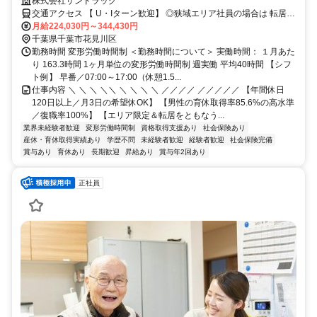
マなし／年収例32歳SV816万円／販促企画～商品管理など店舗運営がメ
株式会社サンドラッグ
インの仕事
交通アクセス 【 U・Iターン歓迎】 ◎狭域エリア社員の場合は 転居を
伴う転勤はありません。 ◎マイカー通勤OK
月給224,030円～344,430円
千葉県千葉市花見川区
勤務時間 変形労働時間制 ＜勤務時間について＞ 実働時間： １月あた
り 163.3時間 1ヶ月単位の変形労働時間制 週実働 平均40時間 【シフ
ト例】 早番／07:00～17:00（休憩1.5...
仕事内容 ＼ ＼ ＼ ＼＼ ＼ ＼ ＼ ＼ ／／／／ ／／／／／ 【年間休日
120日以上／月3日の希望休OK】 【男性の育休取得率85.6%の高水準
／復職率100%】 【エリア限定＆転居をともなう...
業界未経験者歓迎
変形労働時間制
資格取得支援あり
社会保険あり
産休・育休取得実績あり
学歴不問
未経験者歓迎
経験者歓迎
社会保険完備
賞与あり
育休あり
長期歓迎
昇給あり
賞与年2回あり
正社員