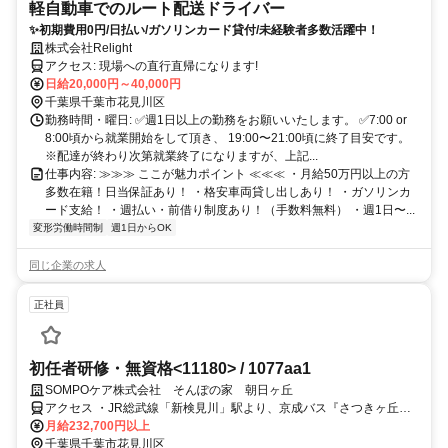
軽自動車でのルート配送ドライバー
✨初期費用0円/日払い/ガソリンカード貸付/未経験者多数活躍中！
株式会社Relight
アクセス: 現場への直行直帰になります!
日給20,000円～40,000円
千葉県千葉市花見川区
勤務時間・曜日: ✅週1日以上の勤務をお願いいたします。 ✅7:00 or
8:00頃から就業開始をして頂き、 19:00〜21:00頃に終了目安です。
※配達が終わり次第就業終了になりますが、上記...
仕事内容: ≫≫≫ ここが魅力ポイント ≪≪≪ ・月給50万円以上の方
多数在籍！日当保証あり！ ・格安車両貸し出しあり！ ・ガソリンカ
ード支給！ ・週払い・前借り制度あり！（手数料無料） ・週1日〜...
変形労働時間制
週1日からOK
同じ企業の求人
正社員
初任者研修・無資格<11180> / 1077aa1
SOMPOケア株式会社 そんぽの家 朝日ヶ丘
アクセス ・JR総武線「新検見川」駅より、京成バス『さつきヶ丘団
地』行きで約10分、「畑町ホームランド」バス停から徒歩約3分
月給232,700円以上
千葉県千葉市花見川区