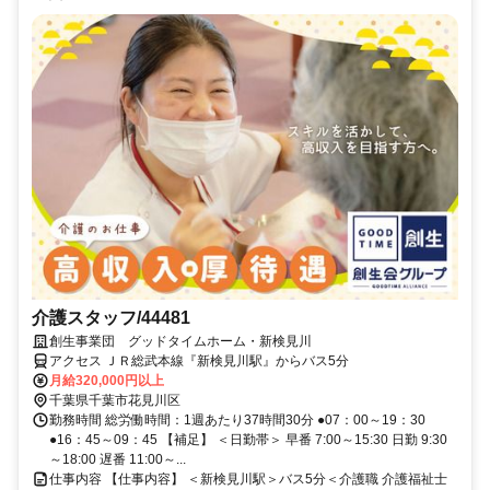
介護スタッフ/44481
創生事業団 グッドタイムホーム・新検見川
アクセス ＪＲ総武本線『新検見川駅』からバス5分
月給320,000円以上
千葉県千葉市花見川区
勤務時間 総労働時間：1週あたり37時間30分 ●07：00～19：30
●16：45～09：45 【補足】 ＜日勤帯＞ 早番 7:00～15:30 日勤 9:30
～18:00 遅番 11:00～...
仕事内容 【仕事内容】 ＜新検見川駅＞バス5分＜介護職 介護福祉士