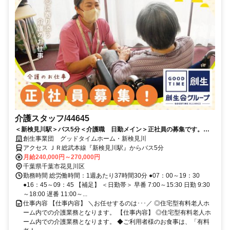
介護スタッフ/44645
＜新検見川駅＞バス5分＜介護職 日勤メイン＞正社員の募集です。日
勤メインで働けます
創生事業団 グッドタイムホーム・新検見川
アクセス ＪＲ総武本線『新検見川駅』からバス5分
月給240,000円～270,000円
千葉県千葉市花見川区
勤務時間 総労働時間：1週あたり37時間30分 ●07：00～19：30
●16：45～09：45 【補足】 ＜日勤帯＞ 早番 7:00～15:30 日勤 9:30
～18:00 遅番 11:00～...
仕事内容 【仕事内容】 ＼お任せするのは･･･／ ◎住宅型有料老人ホ
ーム内での介護業務となります。 【仕事内容】 ◎住宅型有料老人ホ
ーム内での介護業務となります。 ◆ご利用者様のお食事は、「有料