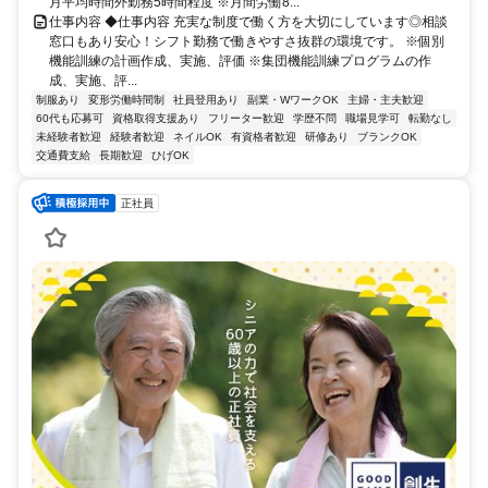
月平均時間外勤務5時間程度 ※月間労働8...
仕事内容 ◆仕事内容 充実な制度で働く方を大切にしています◎相談
窓口もあり安心！シフト勤務で働きやすさ抜群の環境です。 ※個別
機能訓練の計画作成、実施、評価 ※集団機能訓練プログラムの作
成、実施、評...
制服あり
変形労働時間制
社員登用あり
副業・WワークOK
主婦・主夫歓迎
60代も応募可
資格取得支援あり
フリーター歓迎
学歴不問
職場見学可
転勤なし
未経験者歓迎
経験者歓迎
ネイルOK
有資格者歓迎
研修あり
ブランクOK
交通費支給
長期歓迎
ひげOK
正社員