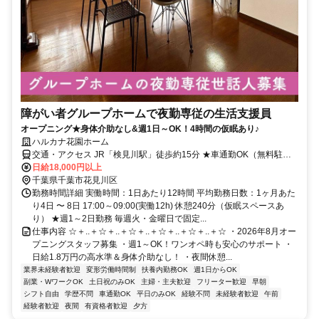
障がい者グループホームで夜勤専従の生活支援員
オープニング★身体介助なし&週1日～OK！4時間の仮眠あり♪
ハルカナ花園ホーム
交通・アクセス JR「検見川駅」徒歩約15分 ★車通勤OK（無料駐車
場完備）
日給18,000円以上
千葉県千葉市花見川区
勤務時間詳細 実働時間：1日あたり12時間 平均勤務日数：1ヶ月あた
り4日 〜 8日 17:00～09:00(実働12h) 休憩240分（仮眠スペースあ
り） ★週1～2日勤務 毎週火・金曜日で固定...
仕事内容 ☆＋..＋☆＋..＋☆＋..＋☆＋..＋☆＋..＋☆ ・2026年8月オー
プニングスタッフ募集 ・週1～OK！ワンオペ時も安心のサポート ・
日給1.8万円の高水準＆身体介助なし！ ・夜間休憩...
業界未経験者歓迎
変形労働時間制
扶養内勤務OK
週1日からOK
副業・WワークOK
土日祝のみOK
主婦・主夫歓迎
フリーター歓迎
早朝
シフト自由
学歴不問
車通勤OK
平日のみOK
経験不問
未経験者歓迎
午前
経験者歓迎
夜間
有資格者歓迎
夕方