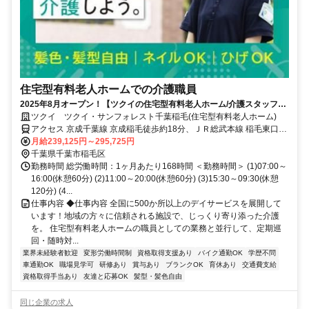
住宅型有料老人ホームでの介護職員
2025年8月オープン！【ツクイの住宅型有料老人ホーム/介護スタッフ求
人】
ツクイ ツクイ・サンフォレスト千葉稲毛(住宅型有料老人ホーム)
アクセス 京成千葉線 京成稲毛徒歩約18分、ＪＲ総武本線 稲毛東口徒
歩約21分、ＪＲ総武本線 新検見川北口徒歩約19分 ・JR総武線/中央･
月給239,125円～295,725円
総武線「稲毛駅」から平和交通バス乗車、「稲毛スカイマンション」
千葉県千葉市稲毛区
下車徒歩約2分
勤務時間 総労働時間：1ヶ月あたり168時間 ＜勤務時間＞ (1)07:00～
16:00(休憩60分) (2)11:00～20:00(休憩60分) (3)15:30～09:30(休憩
120分) (4...
仕事内容 ◆仕事内容 全国に500か所以上のデイサービスを展開して
います！地域の方々に信頼される施設で、じっくり寄り添った介護
を。 住宅型有料老人ホームの職員としての業務と並行して、定期巡
回・随時対...
業界未経験者歓迎
変形労働時間制
資格取得支援あり
バイク通勤OK
学歴不問
車通勤OK
職場見学可
研修あり
賞与あり
ブランクOK
育休あり
交通費支給
資格取得手当あり
友達と応募OK
髪型・髪色自由
同じ企業の求人