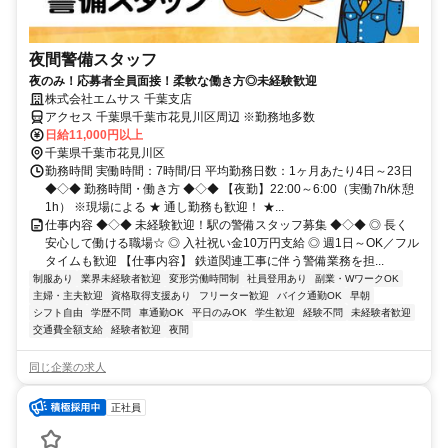
夜間警備スタッフ
夜のみ！応募者全員面接！柔軟な働き方◎未経験歓迎
株式会社エムサス 千葉支店
アクセス 千葉県千葉市花見川区周辺 ※勤務地多数
日給11,000円以上
千葉県千葉市花見川区
勤務時間 実働時間：7時間/日 平均勤務日数：1ヶ月あたり4日～23日
◆◇◆ 勤務時間・働き方 ◆◇◆ 【夜勤】22:00～6:00（実働7h/休憩
1h） ※現場による ★ 通し勤務も歓迎！ ★...
仕事内容 ◆◇◆ 未経験歓迎！駅の警備スタッフ募集 ◆◇◆ ◎ 長く
安心して働ける職場☆ ◎ 入社祝い金10万円支給 ◎ 週1日～OK／フル
タイムも歓迎 【仕事内容】 鉄道関連工事に伴う警備業務を担...
制服あり
業界未経験者歓迎
変形労働時間制
社員登用あり
副業・WワークOK
主婦・主夫歓迎
資格取得支援あり
フリーター歓迎
バイク通勤OK
早朝
シフト自由
学歴不問
車通勤OK
平日のみOK
学生歓迎
経験不問
未経験者歓迎
交通費全額支給
経験者歓迎
夜間
同じ企業の求人
正社員