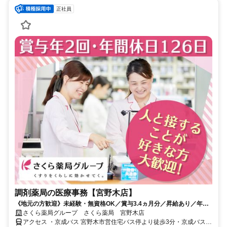
正社員
調剤薬局の医療事務【宮野木店】
《地元の方歓迎》未経験・無資格OK／賞与3.4ヵ月分／昇給あり／年休
126日（前年度実績）／平均有休取得数11.5日（2025度実績）
さくら薬局グループ さくら薬局 宮野木店
アクセス ・京成バス 宮野木市営住宅バス停より徒歩3分・京成バス