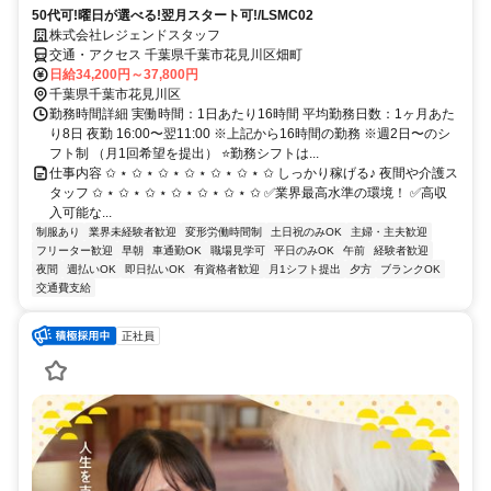
50代可!曜日が選べる!翌月スタート可!/LSMC02
株式会社レジェンドスタッフ
交通・アクセス 千葉県千葉市花見川区畑町
日給34,200円～37,800円
千葉県千葉市花見川区
勤務時間詳細 実働時間：1日あたり16時間 平均勤務日数：1ヶ月あた
り8日 夜勤 16:00〜翌11:00 ※上記から16時間の勤務 ※週2日〜のシ
フト制 （月1回希望を提出） ⭐勤務シフトは...
仕事内容 ✩ ⋆ ✩ ⋆ ✩ ⋆ ✩ ⋆ ✩ ⋆ ✩ ⋆ ✩ しっかり稼げる♪ 夜間や介護ス
タッフ ✩ ⋆ ✩ ⋆ ✩ ⋆ ✩ ⋆ ✩ ⋆ ✩ ⋆ ✩ ✅業界最高水準の環境！ ✅高収
入可能な...
制服あり
業界未経験者歓迎
変形労働時間制
土日祝のみOK
主婦・主夫歓迎
フリーター歓迎
早朝
車通勤OK
職場見学可
平日のみOK
午前
経験者歓迎
夜間
週払いOK
即日払いOK
有資格者歓迎
月1シフト提出
夕方
ブランクOK
交通費支給
正社員