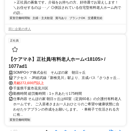
＞正社員の募集です。介福をお持ちの方、好待遇でお迎えします！
＼お任せするのは･･･／ ◎併設されている住宅型有料老人ホーム内で
の訪...
変形労働時間制
主婦・主夫歓迎
賞与あり
ブランクOK
交通費支給
同じ企業の求人
正社員
【ケアマネ】正社員/有料老人ホーム<18105> /
1077ad1
SOMPOケア株式会社 そんぽの家 朝日ヶ丘
アクセス ・JR総武線「新検見川」駅より、京成バス『さつきヶ丘団
地』行きで約10分、「畑町ホームランド」バス停から徒歩約3分
月給272,600円以上
千葉県千葉市花見川区
勤務時間 総労働時間：1ヶ月あたり175時間
仕事内容 そんぽの家 朝日ヶ丘は60室（定員60名）の介護付有料老人
ホームです。 ご入居者さまお一人おひとりのご希望や健康状態に合
わせたケアプランの作成をお願いします。 ・車椅子で生活される方
に有...
変形労働時間制