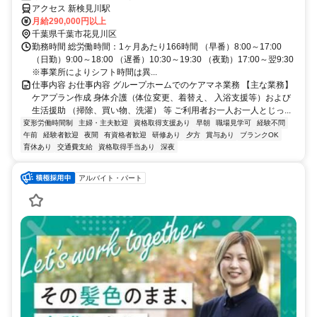
アクセス 新検見川駅
月給290,000円以上
千葉県千葉市花見川区
勤務時間 総労働時間：1ヶ月あたり166時間 （早番）8:00～17:00
（日勤）9:00～18:00 （遅番）10:30～19:30 （夜勤）17:00～翌9:30
※事業所によりシフト時間は異...
仕事内容 お仕事内容 グループホームでのケアマネ業務 【主な業務】
ケアプラン作成 身体介護（体位変更、着替え、 入浴支援等）および
生活援助 （掃除、買い物、洗濯） 等 ご利用者お一人お一人とじっ...
変形労働時間制
主婦・主夫歓迎
資格取得支援あり
早朝
職場見学可
経験不問
午前
経験者歓迎
夜間
有資格者歓迎
研修あり
夕方
賞与あり
ブランクOK
育休あり
交通費支給
資格取得手当あり
深夜
アルバイト・パート