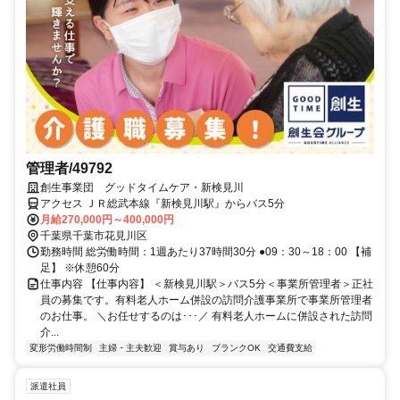
管理者/49792
創生事業団 グッドタイムケア・新検見川
アクセス ＪＲ総武本線『新検見川駅』からバス5分
月給270,000円～400,000円
千葉県千葉市花見川区
勤務時間 総労働時間：1週あたり37時間30分 ●09：30～18：00 【補
足】 ※休憩60分
仕事内容 【仕事内容】 ＜新検見川駅＞バス5分＜事業所管理者＞正社
員の募集です。有料老人ホーム併設の訪問介護事業所で事業所管理者
のお仕事。 ＼お任せするのは･･･／ 有料老人ホームに併設された訪問
介...
変形労働時間制
主婦・主夫歓迎
賞与あり
ブランクOK
交通費支給
派遣社員