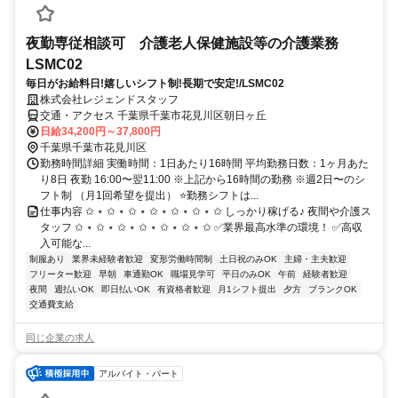
夜勤専従相談可 介護老人保健施設等の介護業務
LSMC02
毎日がお給料日!嬉しいシフト制!長期で安定!/LSMC02
株式会社レジェンドスタッフ
交通・アクセス 千葉県千葉市花見川区朝日ヶ丘
日給34,200円～37,800円
千葉県千葉市花見川区
勤務時間詳細 実働時間：1日あたり16時間 平均勤務日数：1ヶ月あた
り8日 夜勤 16:00〜翌11:00 ※上記から16時間の勤務 ※週2日〜のシ
フト制 （月1回希望を提出） ⭐勤務シフトは...
仕事内容 ✩ ⋆ ✩ ⋆ ✩ ⋆ ✩ ⋆ ✩ ⋆ ✩ ⋆ ✩ しっかり稼げる♪ 夜間や介護ス
タッフ ✩ ⋆ ✩ ⋆ ✩ ⋆ ✩ ⋆ ✩ ⋆ ✩ ⋆ ✩ ✅業界最高水準の環境！ ✅高収
入可能な...
制服あり
業界未経験者歓迎
変形労働時間制
土日祝のみOK
主婦・主夫歓迎
フリーター歓迎
早朝
車通勤OK
職場見学可
平日のみOK
午前
経験者歓迎
夜間
週払いOK
即日払いOK
有資格者歓迎
月1シフト提出
夕方
ブランクOK
交通費支給
同じ企業の求人
アルバイト・パート