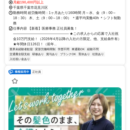
畑町東バス停より徒歩5分
月給190,400円以上
千葉県千葉市花見川区
勤務時間 総労働時間：1ヶ月あたり160時間 月～水、金（9：00～
18：30） 木、土（9：00～18：00） ＊週平均実働40h ＊シフト制勤
務
仕事内容 【新着】医療事務 正社員募集！
―――――――――――――――― ★この求人からの応募で入社祝
金10万円支給！（2026年4月以降の入社の方限定。他、支給条件有）
★年間休日126日！（前年...
業界未経験者歓迎
変形労働時間制
学歴不問
車通勤OK
経験不問
交通費全額支給
研修あり
賞与あり
ブランクOK
育休あり
社割あり
入社祝い金あり
正社員