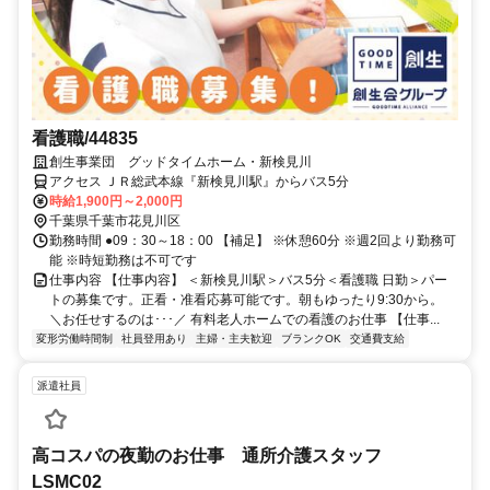
看護職/44835
創生事業団 グッドタイムホーム・新検見川
アクセス ＪＲ総武本線『新検見川駅』からバス5分
時給1,900円～2,000円
千葉県千葉市花見川区
勤務時間 ●09：30～18：00 【補足】 ※休憩60分 ※週2回より勤務可
能 ※時短勤務は不可です
仕事内容 【仕事内容】 ＜新検見川駅＞バス5分＜看護職 日勤＞パー
トの募集です。正看・准看応募可能です。朝もゆったり9:30から。
＼お任せするのは･･･／ 有料老人ホームでの看護のお仕事 【仕事...
変形労働時間制
社員登用あり
主婦・主夫歓迎
ブランクOK
交通費支給
派遣社員
高コスパの夜勤のお仕事 通所介護スタッフ
LSMC02