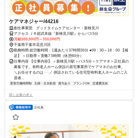
ケアマネジャー/44216
創生事業団 グッドタイムケアセンター・新検見川
アクセス ＪＲ総武本線『新検見川駅』からバス5分
月給300,000円～350,000円
千葉県千葉市花見川区
勤務時間 総労働時間：1週あたり37時間30分 ●09：30～18：00 【補
足】 ＜日勤帯＞実働7.5時間（休憩60分）
仕事内容 【仕事内容】 ＜新検見川駅＞バス5分＜ケアマネ＞正社員の
募集です。有料老人ホーム併設の居宅事業所でケアマネのお仕事。
＼お任せするのは･･･／ 併設されている住宅型有料老人ホームのご入
居者...
変形労働時間制
主婦・主夫歓迎
賞与あり
ブランクOK
交通費支給
同じ企業の求人
正社員