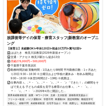
放課後等デイの保育・療育スタッフ|新教室のオープニ
ング
【保育士】未経験OK✨年休120日✨祝金10万円✨賞与2回✨
はばたき 検見川浜教室(2026年新規オープン)
交通・アクセス 検見川駅から徒歩13分
月給278,000円～500,000円
千葉県千葉市美浜区
勤務時間詳細 実働時間：1日あたり8時間 平均勤務日数：1ヶ月あた
り20日 9:30～18:30 ※土曜日および学校の夏休み・冬休み期間は
9:00～18:00 ※休憩1時間(12～13時) ※残業ほ...
仕事内容 ♪。.:＊・゜♪。.:＊・゜♪。.:＊・゜♪ 「できた！」の瞬間をそ
ばで支える 子どもの成長を見守る療育のお仕事 ♪。.:＊・゜♪。.:
＊・゜♪。.:＊・゜♪ 2026年4月に開設した...
業界未経験者歓迎
副業・WワークOK
主婦・主夫歓迎
資格取得支援あり
フリーター歓迎
バイク通勤OK
学歴不問
車通勤OK
固定時間制
職場見学可
転勤なし
経験不問
未経験者歓迎
住宅手当あり
午前
残業なし
有資格者歓迎