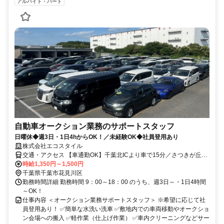
アルバイト・パート
自動車オークション業務のサポートスタッフ
日曜休◆週3日・1日4hからOK！／未経験OK◆社員登用あり
株式会社エコスタイル
交通・アクセス 【車通勤OK】千葉北ICより車で15分／さつきが丘中
学校より車で10分
時給1,350円～1,500円
千葉県千葉市花見川区
勤務時間詳細 勤務時間 9：00～18：00 のうち、週3日～・1日4時間
～OK！
仕事内容 ＜オークション業務サポートスタッフ＞ ※希望に応じて社
員登用あり！ ✅簡単な水洗い洗車 ✅敷地内での車両移動やオークショ
ン会場への搬入 ✅軽作業（仕上げ作業） ✅車内クリーニングなどサー