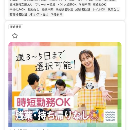
資格取得支援あり
フリーター歓迎
バイク通勤OK
学歴不問
車通勤OK
平日のみOK
転勤なし
経験不問
未経験者歓迎
経験者歓迎
ネイルOK
残業なし
有資格者歓迎
月1シフト提出
研修あり
派遣社員