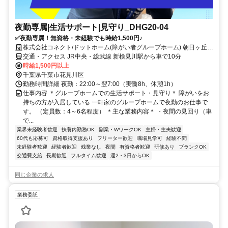
夜勤専属|生活サポート|見守り_DHG20-04
✅夜勤専属！無資格・未経験でも時給1,500円♪
株式会社コネクト/ドットホーム(障がい者グループホーム) 朝日ヶ丘第
1
交通・アクセス JR中央・総武線 新検見川駅から車で10分
時給1,500円以上
千葉県千葉市花見川区
勤務時間詳細 夜勤：22:00～翌7:00（実働8h、休憩1h）
仕事内容 ＊グループホームでの生活サポート・見守り＊ 障がいをお
持ちの方が入居している 一軒家のグループホームで夜勤のお仕事で
す。 （定員数：4～6名程度） ＊主な業務内容＊ ・夜間の見回り（車
で...
業界未経験者歓迎
扶養内勤務OK
副業・WワークOK
主婦・主夫歓迎
60代も応募可
資格取得支援あり
フリーター歓迎
職場見学可
経験不問
未経験者歓迎
経験者歓迎
残業なし
夜間
有資格者歓迎
研修あり
ブランクOK
交通費支給
長期歓迎
フルタイム歓迎
週2・3日からOK
同じ企業の求人
業務委託