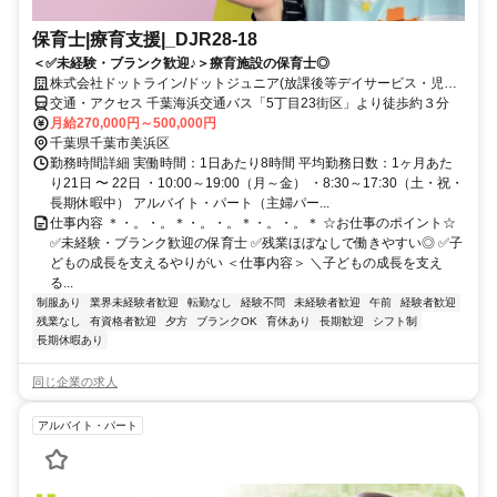
保育士|療育支援|_DJR28-18
＜✅未経験・ブランク歓迎♪＞療育施設の保育士◎
株式会社ドットライン/ドットジュニア(放課後等デイサービス・児童
発達支援) 真砂第1教室
交通・アクセス 千葉海浜交通バス「5丁目23街区」より徒歩約３分
月給270,000円～500,000円
千葉県千葉市美浜区
勤務時間詳細 実働時間：1日あたり8時間 平均勤務日数：1ヶ月あた
り21日 〜 22日 ・10:00～19:00（月～金） ・8:30～17:30（土・祝・
長期休暇中） アルバイト・パート（主婦パー...
仕事内容 ＊・。・。＊・。・。＊・。・。＊ ☆お仕事のポイント☆
✅未経験・ブランク歓迎の保育士 ✅残業ほぼなしで働きやすい◎ ✅子
どもの成長を支えるやりがい ＜仕事内容＞ ＼子どもの成長を支え
る...
制服あり
業界未経験者歓迎
転勤なし
経験不問
未経験者歓迎
午前
経験者歓迎
残業なし
有資格者歓迎
夕方
ブランクOK
育休あり
長期歓迎
シフト制
長期休暇あり
同じ企業の求人
アルバイト・パート