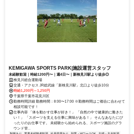
KEMIGAWA SPORTS PARK|施設運営スタッフ
未経験歓迎｜時給1200円〜｜週4日〜｜新検見川駅より徒歩◎
検見川総合運動場
交通・アクセス JR総武線「新検見川駅」北口より徒歩10分
時給1,200円～1,250円
千葉県千葉市花見川区
勤務時間詳細 勤務時間：8:00〜17:00 ※勤務時間はご都合に合わせて
相談可能です！
仕事内容 「体を動かす仕事が好き！」 「自然の中で健康的に働きた
い！」 「スポーツを支える仕事に興味がある！」 そんなあなたにぴ
ったりのお仕事です。 未経験から始められる、スポーツ施設のグラ
ウンド管...
制服あり
業界未経験者歓迎
社員登用あり
副業・WワークOK
主婦・主夫歓迎