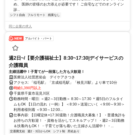
め、 医師の皆様のお力添えが必要です！ ご自宅などでのオンライン
診...
シフト自由
フルリモート
残業なし
同じ企業の求人
アルバイト・パート
週2日~/【要介護福祉士】8:30~17:30|デイサービスの
介護職員
主婦活躍中！子育てが一段落した方も大歓迎！
医療法人社団恵佑会 デイケアさつき
アクセス: 「稲毛駅」「京成稲毛駅」「検見川駅」より車で10分
時給1,390円以上
千葉県千葉市花見川区
勤務時間・曜日: ＜週2～3日勤務＞ 8:30～17:30 ＊週5日のフルタイ
ムもOK 【1日の流れ（一例）】 ＜8:30＞送迎にいく ＜9:00～9:30＞
利用者様到着 ＜9:30～12:00...
仕事内容: 【日曜定休×17:30退勤！介護職員大募集！】 ・普通免許を
お持ちの方歓迎！ ・資格を活かしてスキルアップ！ ・週2～3日勤務
＆扶養内もOK！ ・子育てが落ち着いた主婦さん活躍中！ ・...
交通費支給
週2・3日からOK
シフト制
昇給あり