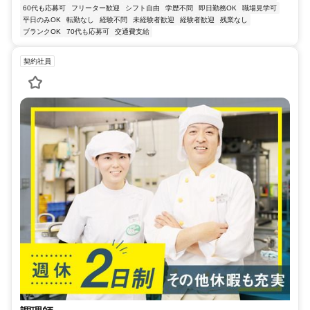
60代も応募可
フリーター歓迎
シフト自由
学歴不問
即日勤務OK
職場見学可
平日のみOK
転勤なし
経験不問
未経験者歓迎
経験者歓迎
残業なし
ブランクOK
70代も応募可
交通費支給
契約社員