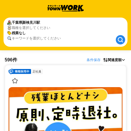
千葉県
千葉県
新検見川駅
新検見川駅
職種を選択してください
残業なし
残業なし
キーワードを選択してください
596件
条件保存
関連度順
正社員