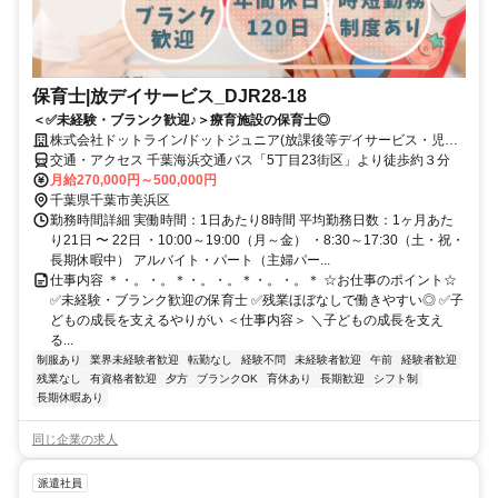
保育士|放デイサービス_DJR28-18
＜✅未経験・ブランク歓迎♪＞療育施設の保育士◎
株式会社ドットライン/ドットジュニア(放課後等デイサービス・児童
発達支援) 真砂第1教室
交通・アクセス 千葉海浜交通バス「5丁目23街区」より徒歩約３分
月給270,000円～500,000円
千葉県千葉市美浜区
勤務時間詳細 実働時間：1日あたり8時間 平均勤務日数：1ヶ月あた
り21日 〜 22日 ・10:00～19:00（月～金） ・8:30～17:30（土・祝・
長期休暇中） アルバイト・パート（主婦パー...
仕事内容 ＊・。・。＊・。・。＊・。・。＊ ☆お仕事のポイント☆
✅未経験・ブランク歓迎の保育士 ✅残業ほぼなしで働きやすい◎ ✅子
どもの成長を支えるやりがい ＜仕事内容＞ ＼子どもの成長を支え
る...
制服あり
業界未経験者歓迎
転勤なし
経験不問
未経験者歓迎
午前
経験者歓迎
残業なし
有資格者歓迎
夕方
ブランクOK
育休あり
長期歓迎
シフト制
長期休暇あり
同じ企業の求人
派遣社員