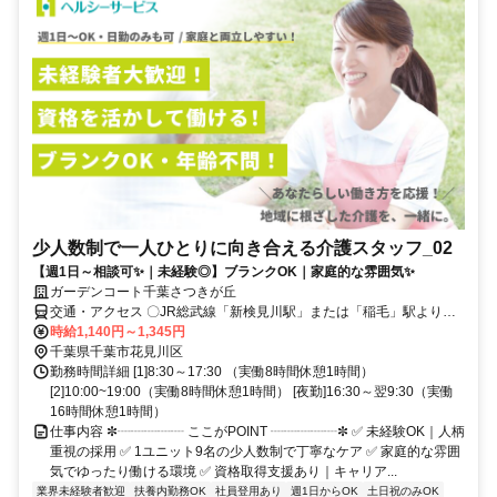
少人数制で一人ひとりに向き合える介護スタッフ_02
【週1日～相談可✨｜未経験◎】ブランクOK｜家庭的な雰囲気✨
ガーデンコート千葉さつきが丘
交通・アクセス 〇JR総武線「新検見川駅」または「稲毛」駅よりさ
つきが丘団地行きバスに乗車、「さつきが丘団地第一」バス停下車、
時給1,140円～1,345円
徒歩5分 〇車通勤可・バイク通勤可(駐車場完備) ※営業所によって異
千葉県千葉市花見川区
なります。気になる際は遠慮なくご連絡ください。
勤務時間詳細 [1]8:30～17:30 （実働8時間休憩1時間）
[2]10:00~19:00（実働8時間休憩1時間） [夜勤]16:30～翌9:30（実働
16時間休憩1時間）
仕事内容 ✼┈┈┈┈┈ ここがPOINT ┈┈┈┈┈✼ ✅ 未経験OK｜人柄
重視の採用 ✅ 1ユニット9名の少人数制で丁寧なケア ✅ 家庭的な雰囲
気でゆったり働ける環境 ✅ 資格取得支援あり｜キャリア...
業界未経験者歓迎
扶養内勤務OK
社員登用あり
週1日からOK
土日祝のみOK