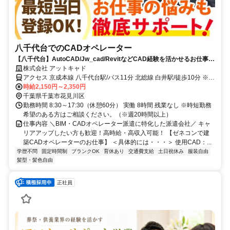
八千代台でのCADオペレーター
【八千代台】AutoCAD/Jw_cad/RevitなどCAD経験を活かせるお仕事を
ご紹介！
株式会社 アットキャド
アクセス 京成本線 八千代台駅/バス11分 北総線 白井駅/徒歩10分 ※車
OK・駐車場アリ
時給2,150円～2,350円
千葉県千葉市花見川区
勤務時間 8:30～17:30（休憩60分） 実働 8時間 残業なし ※時短勤務
希望のある方はご相談ください。（※週20時間以上）
仕事内容 ＼BIM・CADオペレーター派遣に特化した派遣会社／ キャ
リアアップしたい方も歓迎！高時給・高収入可能！ 【ゼネコンで建
築CADオペレーターのお仕事】 ＜具体的には・・・＞ 使用CAD：...
学歴不問
固定時間制
ブランクOK
育休あり
交通費支給
土日祝休み
服装自由
髪型・髪色自由
正社員