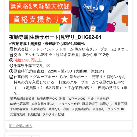
夜勤専属|生活サポート|見守り_DHG02-04
✅夜勤専属！無資格・未経験でも時給1,500円♪
株式会社ドットライン/ドットホーム(障がい者グループホーム) さつき
が丘第2
交通・アクセス JR中央・総武線 新検見川駅から車で12分
時給1,500円以上
千葉県千葉市花見川区
勤務時間詳細 夜勤：22:00～翌7:00（実働8h、休憩1h）
仕事内容 ＊グループホームでの生活サポート・見守り＊ 障がいをお
持ちの方が入居している 一軒家のグループホームで夜勤のお仕事で
す。 （定員数：4～6名程度） ＊主な業務内容＊ ・夜間の見回り（車
で...
業界未経験者歓迎
扶養内勤務OK
副業・WワークOK
主婦・主夫歓迎
60代も応募可
資格取得支援あり
フリーター歓迎
職場見学可
転勤なし
経験不問
未経験者歓迎
経験者歓迎
残業なし
夜間
有資格者歓迎
研修あり
ブランクOK
交通費支給
長期歓迎
フルタイム歓迎
同じ企業の求人