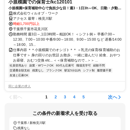
小規模園での保育士/kc120101
小規模園×保育補助中心で負担少な目！週3・1日3h～OK、日勤・夕勤等
の選択可！ミドルシニアも
株式会社ウィルオブ・ワーク
アクセス 最寄：検見川駅
時給1,700円以上
千葉県千葉市花見川区
勤務時間 週3日～,1日3時間～相談OK！ ＜シフト例＞ 早番/7:00～
12:30、7:00～10:00 中番/9:00～18:00、9:00～15:00 など 遅番/14:00
～18:00、15...
仕事内容 ＊＊小規模園でのオシゴト＊＊ ＜乳児の保育/保育補助のお
仕事です＞ 身の回りのお世話 お散歩、一緒に遊んだり 給食、おやつ
お昼寝、おむつ交換 etc... ＜＜保育補助なので...＞＞ ...
社員登用あり
副業・WワークOK
60代も応募可
職場見学可
経験不問
交通費全額支給
残業なし
ブランクOK
駅近5分以内
シフト制
履歴書不要
友達と応募OK
同じ企業の求人
前へ
次へ
1
2
3
4
5
この条件の新着求人を受け取る
千葉県 / 新検見川駅
残業なし