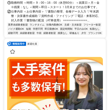
勤務時間 ＜時間＞ 9：00～16：00（休憩60分） ＜就業日＞月～金
※残業：なし ＜期間＞即日～スタート！3月末までのお仕事です。
仕事内容 ＜お仕事内容＞ ▽書類の整理、各種データ入力 ▽年末調
整・決算書作成補助 ▽資料作成・ファイリング ▽電話・来客対応、
封入作業 ▽書類物の配送（AT車使用） ==============...
業界未経験者歓迎
ランチタイム
扶養内勤務OK
主婦・主夫歓迎
フリーター歓迎
バイク通勤OK
短期
学歴不問
即日勤務OK
固定時間制
平日のみOK
転勤なし
経験不問
未経験者歓迎
午前
経験者歓迎
残業なし
研修あり
夕方
ブランクOK
派遣社員