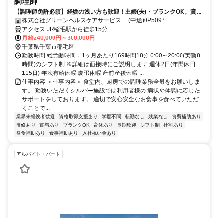
調理師
【調理師免許必須】経験の浅い方も歓迎！主婦(夫)・ブランクOK。賞与/
割引
株式会社グリーンヘルスケアサービス (中途)0P5097
アクセス JR稲毛駅から徒歩15分
月給240,000円～300,000円
千葉県千葉市稲毛区
勤務時間 総労働時間：1ヶ月あたり169時間18分 6:00～20:00(実働8
時間)のシフト制 ※詳細は面接時にご説明します 週休2日(年間休日
115日) 年次有給休暇 慶弔休暇 産前産後休暇 ...
仕事内容 ＜仕事内容＞ 食堂内、厨房での調理業務全般をお願いしま
す。 勤務いただくシルバー施設では利用者様の 病状や体調に応じた
サポートをしております。 適切で安心安全なお食事を食べていただ
くことで...
業界未経験者歓迎
資格取得支援あり
学歴不問
転勤なし
残業なし
食費補助あり
研修あり
賞与あり
ブランクOK
育休あり
長期歓迎
シフト制
社割あり
昼食補助あり
食事補助あり
入社祝い金あり
アルバイト・パート