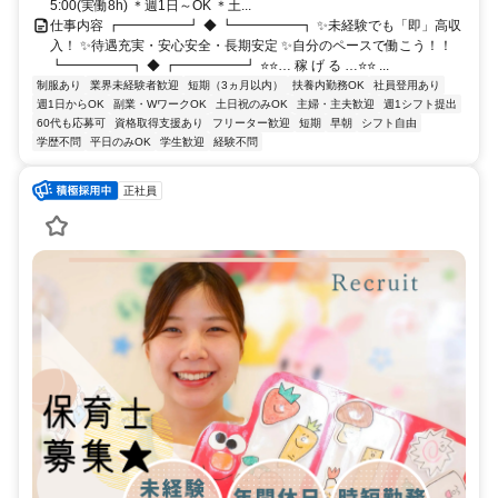
5:00(実働8h) ＊週1日～OK ＊土...
仕事内容 ┏━━━━━┛ ◆ ┗━━━━━┓ ✨未経験でも「即」高収
入！ ✨待遇充実・安心安全・長期安定 ✨自分のペースで働こう！！
┗━━━━━┓ ◆ ┏━━━━━┛ ⭐⭐… 稼 げ る …⭐⭐ ...
制服あり
業界未経験者歓迎
短期（3ヵ月以内）
扶養内勤務OK
社員登用あり
週1日からOK
副業・WワークOK
土日祝のみOK
主婦・主夫歓迎
週1シフト提出
60代も応募可
資格取得支援あり
フリーター歓迎
短期
早朝
シフト自由
学歴不問
平日のみOK
学生歓迎
経験不問
正社員