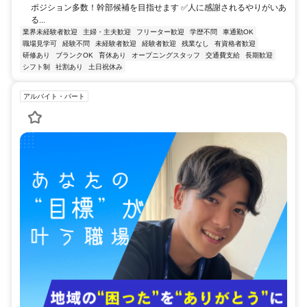
ポジション多数！幹部候補を目指せます ✅人に感謝されるやりがいあ
る...
業界未経験者歓迎
主婦・主夫歓迎
フリーター歓迎
学歴不問
車通勤OK
職場見学可
経験不問
未経験者歓迎
経験者歓迎
残業なし
有資格者歓迎
研修あり
ブランクOK
育休あり
オープニングスタッフ
交通費支給
長期歓迎
シフト制
社割あり
土日祝休み
アルバイト・パート