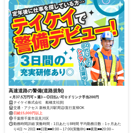
高速道路の警備(道路規制)
＜月37.5万円可＞週3～◎日払い可☆ドリンク手当200円
テイケイ株式会社 船橋支社[8]
交通・アクセス 新検見川駅周辺/直行直帰OK
日給15,000円以上
千葉県千葉市花見川区
勤務時間詳細 実働時間：1日あたり8時間 平均勤務日数：1ヶ月あた
り4日 〜 20日 ■■日勤■■8:00～17:00(実働8h) ■■夜勤■■20:00～