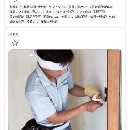
ビ...
制服あり
業界未経験者歓迎
ランチタイム
扶養内勤務OK
1日4時間以内OK
隔週シフト提出
週1シフト提出
フリーター歓迎
シフト自由
学歴不問
固定時間制
職場見学可
平日のみOK
転勤なし
経験不問
未経験者歓迎
午前
経験者歓迎
残業なし
有資格者歓迎
正社員