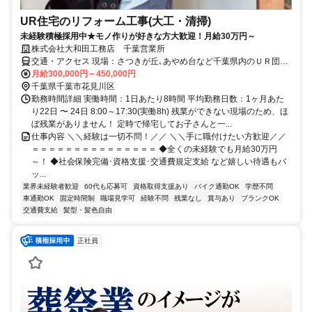
UR住宅のリフォーム工事(大工・清掃)
未経験積極採用中★モノ作りが好きな方大歓迎！月給30万円～
株式会社大和田工務店 千葉営業所
交通・アクセス 現場：さつきが丘､あやめ台など千葉県内のＵＲ団地
＊車通勤ＯＫ
月給300,000円～450,000円
千葉県千葉市花見川区
勤務時間詳細 実働時間：1日あたり8時間 平均勤務日数：1ヶ月あた
り22日 〜 24日 8:00～17:30(実働8h) 残業ができない現場のため、ほ
ぼ残業がありません！ 定時で帰宅してお子さんと一...
仕事内容 ＼＼経験は一切不問！／／ ＼＼手に職付けたい方歓迎／／
＝＝＝＝＝＝＝＝＝＝＝＝＝＝＝ ◆全くの未経験でも月給30万円
～！ ◆社会保険完備･資格支援･交通費規定支給 など嬉しい待遇もバ
ッ...
業界未経験者歓迎
60代も応募可
資格取得支援あり
バイク通勤OK
学歴不問
車通勤OK
固定時間制
職場見学可
経験不問
残業なし
賞与あり
ブランクOK
交通費支給
髪型・髪色自由
正社員