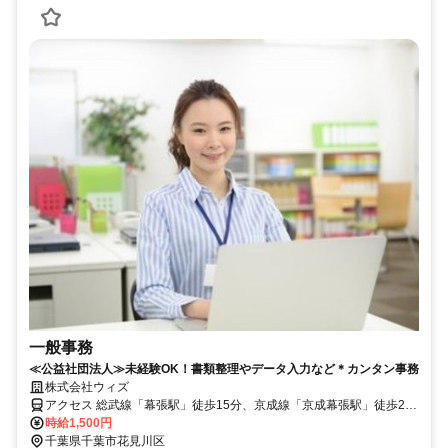
一般事務
≪公益社団法人≫未経験OK！書類整理やデータ入力など＊カンタン事務
株式会社ウィズ
アクセス 総武線「幕張駅」徒歩15分、京成線「京成幕張駅」徒歩20
分 ※自転車通勤OK
時給1,500円
千葉県千葉市花見川区