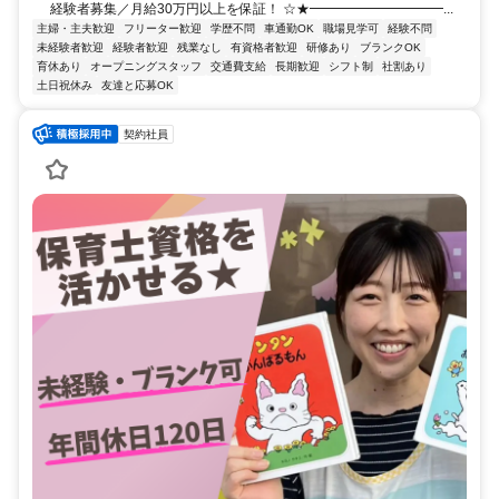
経験者募集／月給30万円以上を保証！ ☆★━━━━━━━━━━...
主婦・主夫歓迎
フリーター歓迎
学歴不問
車通勤OK
職場見学可
経験不問
未経験者歓迎
経験者歓迎
残業なし
有資格者歓迎
研修あり
ブランクOK
育休あり
オープニングスタッフ
交通費支給
長期歓迎
シフト制
社割あり
土日祝休み
友達と応募OK
契約社員