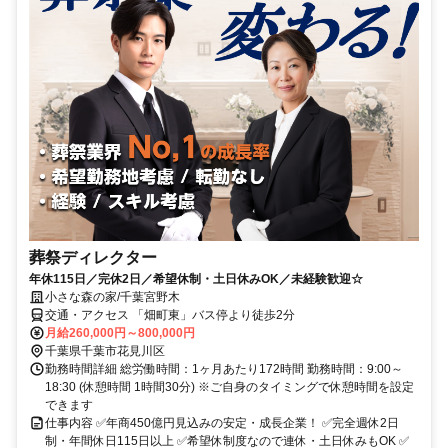
葬祭ディレクター
年休115日／完休2日／希望休制・土日休みOK／未経験歓迎☆
小さな森の家/千葉宮野木
交通・アクセス 「畑町東」バス停より徒歩2分
月給260,000円～800,000円
千葉県千葉市花見川区
勤務時間詳細 総労働時間：1ヶ月あたり172時間 勤務時間：9:00～
18:30 (休憩時間 1時間30分) ※ご自身のタイミングで休憩時間を設定
できます
仕事内容 ✅年商450億円見込みの安定・成長企業！ ✅完全週休2日
制・年間休日115日以上 ✅希望休制度なので連休・土日休みもOK ✅