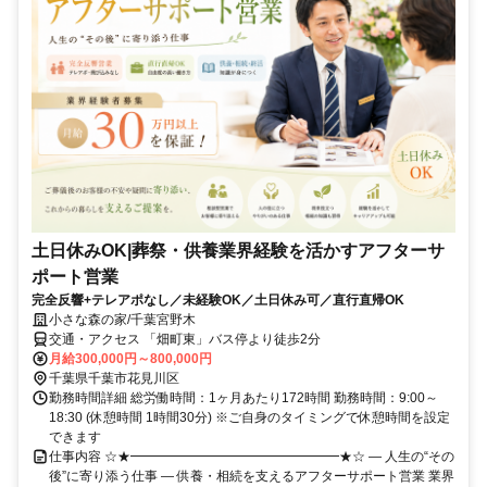
土日休みOK|葬祭・供養業界経験を活かすアフターサ
ポート営業
完全反響+テレアポなし／未経験OK／土日休み可／直行直帰OK
小さな森の家/千葉宮野木
交通・アクセス 「畑町東」バス停より徒歩2分
月給300,000円～800,000円
千葉県千葉市花見川区
勤務時間詳細 総労働時間：1ヶ月あたり172時間 勤務時間：9:00～
18:30 (休憩時間 1時間30分) ※ご自身のタイミングで休憩時間を設定
できます
仕事内容 ☆★━━━━━━━━━━━━━━━━★☆ ― 人生の“その
後”に寄り添う仕事 ― 供養・相続を支えるアフターサポート営業 業界