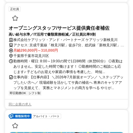
正社員
オープニングスタッフ/サービス提供責任者補佐
高い給与水準／IT活用で書類業務軽減／正社員比率9割
株式会社ケアリッツ・アンド・パートナーズ ケアリッツ新検見川
アクセス: 京成千葉線「検見川駅」徒歩7分、総武線「新検見川駅」徒
歩12分
月給290,000円～310,000円
千葉県千葉市花見川区
勤務時間・曜日: 8:00～19:00の間で1日8時間（休憩60分） ◎夜勤は
ありません。安定した時間で働けます！ ◎勤務時間のご相談にも応
じます♪ 子どものお迎えや家庭の事情を考慮した、 時短...
仕事内容: 【仕事内容】 ＼2026年7月新規オープン／ ＼ステップアッ
プしたい方へ／ 現場経験を活かしてサ責の補佐へ 将来のキャリアア
ップを見据えて、 実務とマネジメントの両方を学べる やりが...
即日勤務OK
シフト制
同じ企業の求人
アルバイト・パート