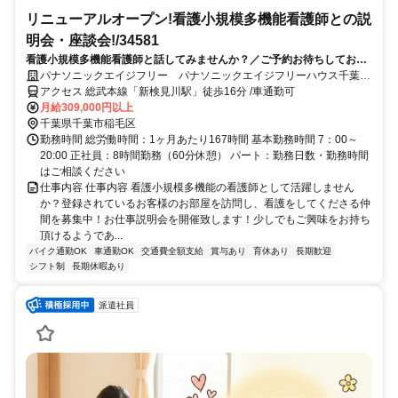
リニューアルオープン!看護小規模多機能看護師との説
明会・座談会!/34581
看護小規模多機能看護師と話してみませんか？／ご予約お待ちしており
ますお茶を飲みながらお話しましょう！あなたの質問・ 疑問にお答えし
パナソニックエイジフリー パナソニックエイジフリーハウス千葉稲
ます
毛 看護小規模多機能【仕事説明会・座談会】
アクセス 総武本線「新検見川駅」徒歩16分 /車通勤可
月給309,000円以上
千葉県千葉市稲毛区
勤務時間 総労働時間：1ヶ月あたり167時間 基本勤務時間 7：00～
20:00 正社員：8時間勤務（60分休憩） パート：勤務日数・勤務時間
はご相談ください
仕事内容 仕事内容 看護小規模多機能の看護師として活躍しません
か？登録されているお客様のお部屋を訪問し、看護をしてくださる仲
間を募集中！お仕事説明会を開催致します！少しでもご興味をお持ち
頂けるようであ...
バイク通勤OK
車通勤OK
交通費全額支給
賞与あり
育休あり
長期歓迎
シフト制
長期休暇あり
派遣社員