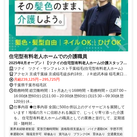
住宅型有料老人ホームでの介護職員
2025年8月オープン！【ツクイの住宅型有料老人ホーム/介護スタッフ求
人】
ツクイ ツクイ・サンフォレスト千葉稲毛(住宅型有料老人ホーム)
アクセス 京成千葉線 京成稲毛徒歩約18分、ＪＲ総武本線 稲毛東口徒
歩約21分、ＪＲ総武本線 新検見川北口徒歩約19分 ・JR総武線/中央･
月給239,125円～295,725円
総武線「稲毛駅」から平和交通バス乗車、「稲毛スカイマンション」
千葉県千葉市稲毛区
下車徒歩約2分
勤務時間 総労働時間：1ヶ月あたり168時間 ＜勤務時間＞ (1)07:00～
16:00(休憩60分) (2)11:00～20:00(休憩60分) (3)15:30～09:30(休憩
120分) (4...
仕事内容 ◆仕事内容 全国に500か所以上のデイサービスを展開して
います！地域の方々に信頼される施設で、じっくり寄り添った介護
を。 住宅型有料老人ホームの職員としての業務と並行して、定期巡
回・随時対...
業界未経験者歓迎
変形労働時間制
資格取得支援あり
バイク通勤OK
学歴不問
車通勤OK
職場見学可
研修あり
賞与あり
ブランクOK
育休あり
交通費支給