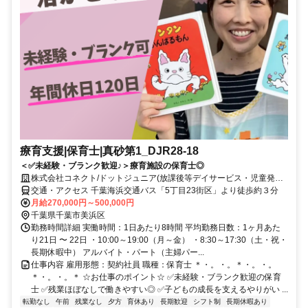
療育支援|保育士|真砂第1_DJR28-18
＜✅未経験・ブランク歓迎♪＞療育施設の保育士◎
株式会社コネクト/ドットジュニア(放課後等デイサービス・児童発達
支援) 真砂第1教室
交通・アクセス 千葉海浜交通バス「5丁目23街区」より徒歩約３分
月給270,000円～500,000円
千葉県千葉市美浜区
勤務時間詳細 実働時間：1日あたり8時間 平均勤務日数：1ヶ月あた
り21日 〜 22日 ・10:00～19:00（月～金） ・8:30～17:30（土・祝・
長期休暇中） アルバイト・パート（主婦パー...
仕事内容 雇用形態：契約社員 職種：保育士 ＊・。・。＊・。・。
＊・。・。＊ ☆お仕事のポイント☆ ✅未経験・ブランク歓迎の保育
士 ✅残業ほぼなしで働きやすい◎ ✅子どもの成長を支えるやりがい ...
転勤なし
午前
残業なし
夕方
育休あり
長期歓迎
シフト制
長期休暇あり