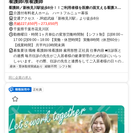
看護師/准看護師
看護師／新検見川駅徒歩8分！！ご利用者様を医療の面支える看護スタ
ッフを募集中です！
介護付有料老人ホーム ハートフルニュー幕張
交通アクセス ・JR総武線「新検見川駅」より徒歩8分
月給227,650円～273,650円
千葉県千葉市花見川区
勤務曜日・時間 1ヶ月単位の変形労働時間制 【シフト制】 [1]08:00～
17:00 [2]09:00～18:00 【実働・休憩時間】 実働8時間（休憩60分）
【残業時間】 月平均10時間未満
募集要項 職種 看護師/准看護師 雇用形態 正社員 仕事内容 ■往診医と
の連携 毎月往診の先生がご入居者様の健康管理のため往診にいらっ
しゃいます。 その際、往診の先生と連携をしてご入居者様の日々の...
産休・育休取得実績あり
経験不問
シフト制
同じ企業の求人
正社員