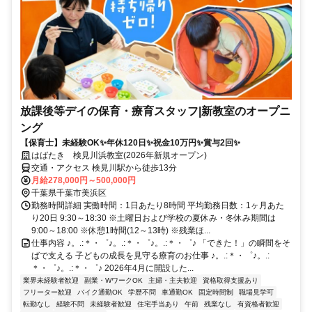
放課後等デイの保育・療育スタッフ|新教室のオープニ
ング
【保育士】未経験OK✨年休120日✨祝金10万円✨賞与2回✨
はばたき 検見川浜教室(2026年新規オープン)
交通・アクセス 検見川駅から徒歩13分
月給278,000円～500,000円
千葉県千葉市美浜区
勤務時間詳細 実働時間：1日あたり8時間 平均勤務日数：1ヶ月あた
り20日 9:30～18:30 ※土曜日および学校の夏休み・冬休み期間は
9:00～18:00 ※休憩1時間(12～13時) ※残業ほ...
仕事内容 ♪。.:＊・゜♪。.:＊・゜♪。.:＊・゜♪ 「できた！」の瞬間をそ
ばで支える 子どもの成長を見守る療育のお仕事 ♪。.:＊・゜♪。.:
＊・゜♪。.:＊・゜♪ 2026年4月に開設した...
業界未経験者歓迎
副業・WワークOK
主婦・主夫歓迎
資格取得支援あり
フリーター歓迎
バイク通勤OK
学歴不問
車通勤OK
固定時間制
職場見学可
転勤なし
経験不問
未経験者歓迎
住宅手当あり
午前
残業なし
有資格者歓迎