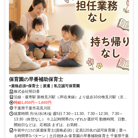
保育園の早番補助保育士
<資格必須>保育士｜派遣｜私立認可保育園
株式会社明日香
沿線・最寄駅 新検見川駅（JR在来線）より徒歩10分検見川駅（京成
千葉線）より徒歩13分検見川浜駅（JR在来線）より徒歩20分
時給1,450円～1,600円
千葉県千葉市花見川区
就業時間 月/火/水/木/金 週5日 7:30～11:30、7:30～12:30、7:30～
13:30（休憩なし） ※上記時間帯のいずれか選択可 勤務時間、日数、
開始日などは、応相談 まずは、お気軽...
午前中だけの派遣保育士(資格必須)｜定員120名の認可保育園｜選べ
る時間帯3パターン｜土日祝休み 保育園の早番補助保育士 千葉県千葉