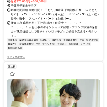
月給270,000円～500,000円
千葉県千葉市美浜区
勤務時間詳細 実働時間：1日あたり8時間 平均勤務日数：1ヶ月あた
り21日 〜 22日 ・10:00～19:00（月～金） ・8:30～17:30（土・祝・
長期休暇中） アルバイト・パート（主婦パー...
仕事内容 雇用形態：正社員 職種：保育士 ＊・。・。＊・。・。
＊・。・。＊ ☆お仕事のポイント☆ ✅未経験・ブランク歓迎の保育
士 ✅残業ほぼなしで働きやすい◎ ✅子どもの成長を支えるやりがい
＜...
制服あり
業界未経験者歓迎
転勤なし
経験不問
未経験者歓迎
午前
経験者歓迎
残業なし
有資格者歓迎
夕方
ブランクOK
育休あり
長期歓迎
シフト制
長期休暇あり
同じ企業の求人
正社員