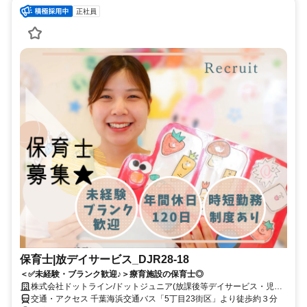
正社員
保育士|放デイサービス_DJR28-18
＜✅未経験・ブランク歓迎♪＞療育施設の保育士◎
株式会社ドットライン/ドットジュニア(放課後等デイサービス・児童
発達支援) 真砂第1教室
交通・アクセス 千葉海浜交通バス「5丁目23街区」より徒歩約３分