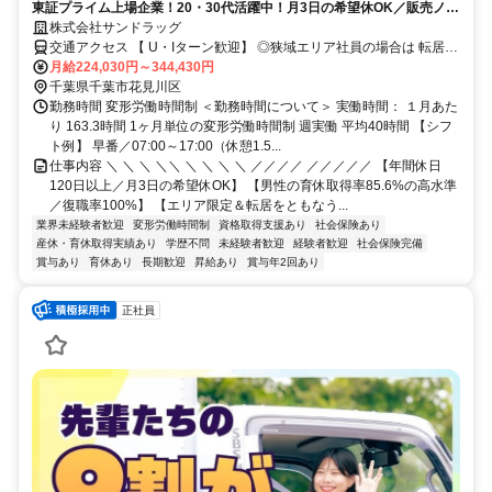
東証プライム上場企業！20・30代活躍中！月3日の希望休OK／販売ノル
マなし／年収例32歳SV816万円／販促企画～商品管理など店舗運営がメ
株式会社サンドラッグ
インの仕事
交通アクセス 【 U・Iターン歓迎】 ◎狭域エリア社員の場合は 転居を
伴う転勤はありません。 ◎マイカー通勤OK
月給224,030円～344,430円
千葉県千葉市花見川区
勤務時間 変形労働時間制 ＜勤務時間について＞ 実働時間： １月あた
り 163.3時間 1ヶ月単位の変形労働時間制 週実働 平均40時間 【シフ
ト例】 早番／07:00～17:00（休憩1.5...
仕事内容 ＼ ＼ ＼ ＼＼ ＼ ＼ ＼ ＼ ／／／／ ／／／／／ 【年間休日
120日以上／月3日の希望休OK】 【男性の育休取得率85.6%の高水準
／復職率100%】 【エリア限定＆転居をともなう...
業界未経験者歓迎
変形労働時間制
資格取得支援あり
社会保険あり
産休・育休取得実績あり
学歴不問
未経験者歓迎
経験者歓迎
社会保険完備
賞与あり
育休あり
長期歓迎
昇給あり
賞与年2回あり
正社員