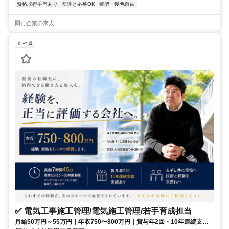
資格取得手当あり
友達と応募OK
髪型・髪色自由
同じ企業の求人
正社員
✅ 電気工事施工管理/電気施工管理/若手育成担当
月給50万円～55万円｜年収750〜800万円｜賞与年2回・10年連続支給