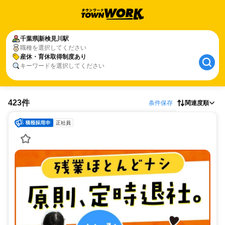
千葉県
新検見川駅
職種を選択してください
産休・育休取得制度あり
キーワードを選択してください
423件
条件保存
関連度順
正社員