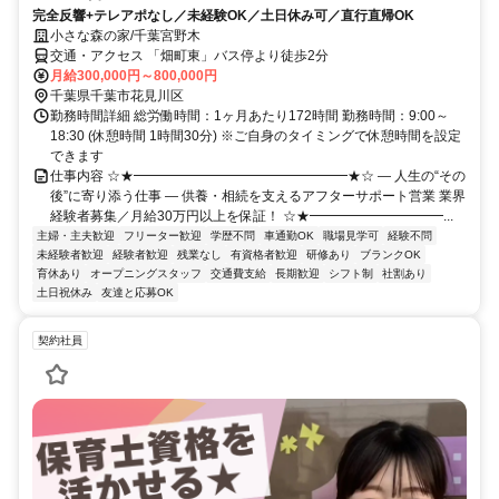
完全反響+テレアポなし／未経験OK／土日休み可／直行直帰OK
小さな森の家/千葉宮野木
交通・アクセス 「畑町東」バス停より徒歩2分
月給300,000円～800,000円
千葉県千葉市花見川区
勤務時間詳細 総労働時間：1ヶ月あたり172時間 勤務時間：9:00～
18:30 (休憩時間 1時間30分) ※ご自身のタイミングで休憩時間を設定
できます
仕事内容 ☆★━━━━━━━━━━━━━━━━★☆ ― 人生の“その
後”に寄り添う仕事 ― 供養・相続を支えるアフターサポート営業 業界
経験者募集／月給30万円以上を保証！ ☆★━━━━━━━━━━...
主婦・主夫歓迎
フリーター歓迎
学歴不問
車通勤OK
職場見学可
経験不問
未経験者歓迎
経験者歓迎
残業なし
有資格者歓迎
研修あり
ブランクOK
育休あり
オープニングスタッフ
交通費支給
長期歓迎
シフト制
社割あり
土日祝休み
友達と応募OK
契約社員