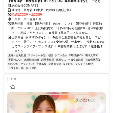
【最寄り駅：新検見川駅】週3日からOK♪ 書類業務ほぼなし！子どもた
ちとじっくり関われる環境★
株式会社COMPASS
勤務地・最寄駅 JR中央・総武線 新検見川駅
時給1,700円～2,000円
千葉県千葉市花見川区
勤務時間・期間 【勤務時間】 その他、シフト 【勤務時間】 開園時
間：7:00～20:00 上記時間内で、1日5時間から勤務OK♪ 週20時間以
上でご相談いただけます。 ★残業は基本的にありません...
仕事内容 ♪おすすめポイント♪ ❖面倒な履歴書も来社も無し！スピー
ディーに見学までご案内します♪ ❖持ち帰り仕事ナシ・残業もほぼ無
しでワークライフバランス抜群！ ❖書類業務はほぼゼロ！連絡帳す
ら書かな...
主婦・主夫歓迎
フリーター歓迎
短期
シフト自由
即日勤務OK
職場見学可
平日のみOK
未経験者歓迎
経験者歓迎
残業なし
有資格者歓迎
社会保険完備
制服貸与
ブランクOK
育休あり
交通費支給
長期歓迎
フルタイム歓迎
シフト制
週4日以上OK
正社員