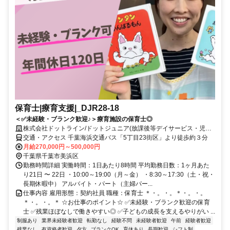
保育士|療育支援|_DJR28-18
＜✅未経験・ブランク歓迎♪＞療育施設の保育士◎
株式会社ドットライン/ドットジュニア(放課後等デイサービス・児童
発達支援) 真砂第1教室
交通・アクセス 千葉海浜交通バス「5丁目23街区」より徒歩約３分
月給270,000円～500,000円
千葉県千葉市美浜区
勤務時間詳細 実働時間：1日あたり8時間 平均勤務日数：1ヶ月あた
り21日 〜 22日 ・10:00～19:00（月～金） ・8:30～17:30（土・祝・
長期休暇中） アルバイト・パート（主婦パー...
仕事内容 雇用形態：契約社員 職種：保育士 ＊・。・。＊・。・。
＊・。・。＊ ☆お仕事のポイント☆ ✅未経験・ブランク歓迎の保育
士 ✅残業ほぼなしで働きやすい◎ ✅子どもの成長を支えるやりがい ...
制服あり
業界未経験者歓迎
転勤なし
経験不問
未経験者歓迎
午前
経験者歓迎
残業なし
有資格者歓迎
夕方
ブランクOK
育休あり
長期歓迎
シフト制