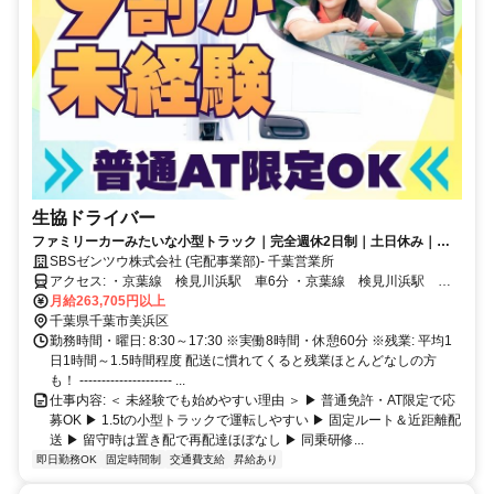
生協ドライバー
ファミリーカーみたいな小型トラック｜完全週休2日制｜土日休み｜こ
の先家族が増えても安心の大手企業
SBSゼンツウ株式会社 (宅配事業部)- 千葉営業所
アクセス: ・京葉線 検見川浜駅 車6分 ・京葉線 検見川浜駅 車8
分 ・京葉線 海浜幕張駅 車11分
月給263,705円以上
千葉県千葉市美浜区
勤務時間・曜日: 8:30～17:30 ※実働8時間・休憩60分 ※残業: 平均1
日1時間～1.5時間程度 配送に慣れてくると残業ほとんどなしの方
も！ --------------------- ...
仕事内容: ＜ 未経験でも始めやすい理由 ＞ ▶ 普通免許・AT限定で応
募OK ▶ 1.5tの小型トラックで運転しやすい ▶ 固定ルート＆近距離配
送 ▶ 留守時は置き配で再配達ほぼなし ▶ 同乗研修...
即日勤務OK
固定時間制
交通費支給
昇給あり