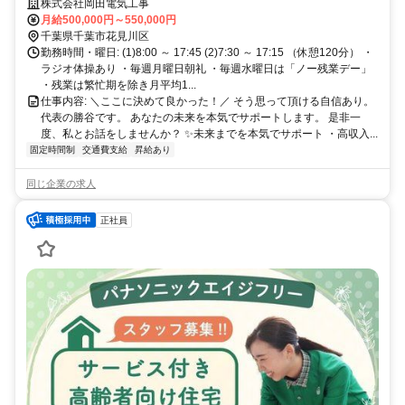
｜第一種電気工事士・1級電気工事施工管理技士歓迎｜若手へ技術を受
株式会社岡田電気工事
け継ぐ電気工事施工管理｜仕事人生の集大成｜最後の転職先へ
月給500,000円～550,000円
千葉県千葉市花見川区
勤務時間・曜日: (1)8:00 ～ 17:45 (2)7:30 ～ 17:15 （休憩120分） ・
ラジオ体操あり ・毎週月曜日朝礼 ・毎週水曜日は「ノー残業デー」
・残業は繁忙期を除き月平均1...
仕事内容: ＼ここに決めて良かった！／ そう思って頂ける自信あり。
代表の勝谷です。 あなたの未来を本気でサポートします。 是非一
度、私とお話をしませんか？ ✨未来までを本気でサポート ・高収入...
固定時間制
交通費支給
昇給あり
同じ企業の求人
正社員