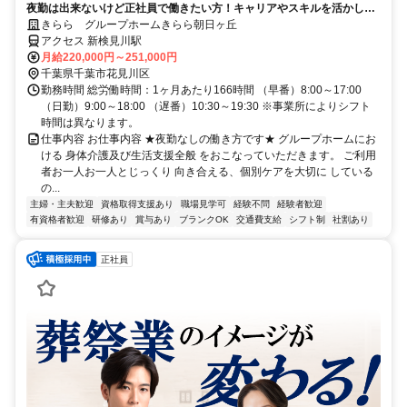
夜勤は出来ないけど正社員で働きたい方！キャリアやスキルを活かして
活躍できます！
きらら グループホームきらら朝日ヶ丘
アクセス 新検見川駅
月給220,000円～251,000円
千葉県千葉市花見川区
勤務時間 総労働時間：1ヶ月あたり166時間 （早番）8:00～17:00
（日勤）9:00～18:00 （遅番）10:30～19:30 ※事業所によりシフト
時間は異なります。
仕事内容 お仕事内容 ★夜勤なしの働き方です★ グループホームにお
ける 身体介護及び生活支援全般 をおこなっていただきます。 ご利用
者お一人お一人とじっくり 向き合える、個別ケアを大切に している
の...
主婦・主夫歓迎
資格取得支援あり
職場見学可
経験不問
経験者歓迎
有資格者歓迎
研修あり
賞与あり
ブランクOK
交通費支給
シフト制
社割あり
正社員