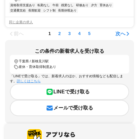
資格取得支援あり
転勤なし
午前
残業なし
研修あり
夕方
育休あり
交通費支給
長期歓迎
シフト制
長期休暇あり
同じ企業の求人
前へ
次へ
1
2
3
4
5
この条件の新着求人を受け取る
千葉県 / 新検見川駅
産休・育休取得制度あり
「LINEで受け取る」では、新着求人のほか、おすすめ情報なども配信しま
す。
詳しくはこちら
LINEで受け取る
メールで受け取る