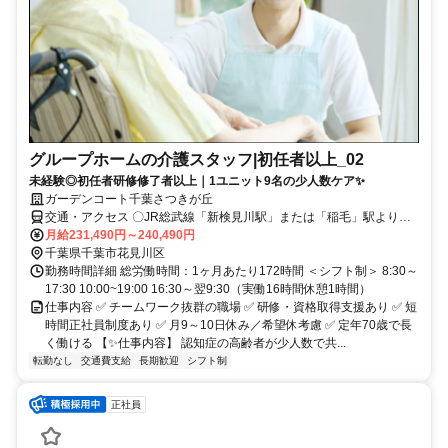
グループホームの介護スタッフ|初任者以上_02
未経験◎初任者研修修了者以上｜1ユニット9名の少人数ケア✨
ガーデンコート千葉さつきが丘
交通・アクセス 〇JR総武線「新検見川駅」または「稲毛」駅よりさ
つきが丘団地行きバスに乗車、「さつきが丘団地第一」バス停下車、
月給231,490円～240,490円
徒歩5分 〇車通勤可・バイク通勤可(駐車場完備) ※営業所によって異
千葉県千葉市花見川区
なります。気になる際は遠慮なくご連絡ください。
勤務時間詳細 総労働時間：1ヶ月あたり172時間 ＜シフト制＞ 8:30～
17:30 10:00~19:00 16:30～翌9:30（実働16時間休憩1時間）
仕事内容 ✅ チームワーク抜群の職場 ✅ 研修・資格取得支援あり ✅ 短
時間正社員制度あり ✅ 月9～10日休み／希望休考慮 ✅ 定年70歳で長
く働ける 【✨仕事内容】 認知症の高齢者が少人数で共...
転勤なし
交通費支給
長期歓迎
シフト制
正社員