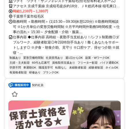
従介護スタッフ求人】
ツクイ ツクイ・サンフォレスト千葉稲毛(住宅型有料老人ホーム)
アクセス 京成千葉線 京成稲毛徒歩約18分、ＪＲ総武本線 稲毛東口徒
歩約21分、ＪＲ総武本線 新検見川北口徒歩約19分 ・JR総武線/中央･
時給1,230円～1,380円
総武線「稲毛駅」から平和交通バス乗車、「稲毛スカイマンション」
千葉県千葉市稲毛区
下車徒歩約2分
勤務時間 ＜勤務時間＞ (1)15:30～09:30(休憩120分) ※勤務時間相談
可 ※1か月単位の変形労働時間制 ※月平均時間外勤務5時間程度 ＜仕
事の流れ＞ 15:30～ 夕食配膳・介助・服薬...
仕事内容 ◆仕事内容 高時給・夜勤手当支給あり！/シフト制勤務◎ダ
ブルワーク、経験者歓迎◎年2回特別手当あり！働くあなたをサポー
トします◎ ※夕食・朝食介助、見守り ※口腔ケア、排せつ介助 ※就
寝・...
制服あり
変形労働時間制
社員登用あり
週1日からOK
副業・WワークOK
主婦・主夫歓迎
60代も応募可
資格取得支援あり
フリーター歓迎
バイク通勤OK
学歴不問
車通勤OK
職場見学可
転勤なし
未経験者歓迎
経験者歓迎
ネイルOK
有資格者歓迎
研修あり
ブランクOK
契約社員