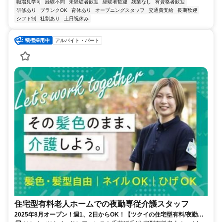
職場見学可
経験不問
未経験者歓迎
経験者歓迎
残業なし
有資格者歓迎
研修あり
ブランクOK
育休あり
オープニングスタッフ
交通費支給
長期歓迎
シフト制
社割あり
土日祝休み
アルバイト・パート
住宅型有料老人ホームでの夜勤専従介護スタッフ
2025年8月オープン！週1、2日からOK！【ツクイの住宅型有料/夜勤専