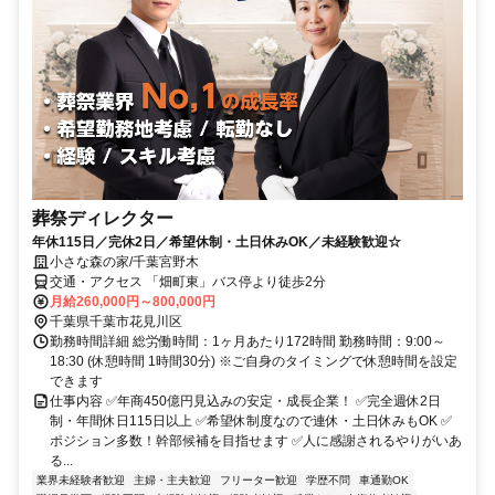
葬祭ディレクター
年休115日／完休2日／希望休制・土日休みOK／未経験歓迎☆
小さな森の家/千葉宮野木
交通・アクセス 「畑町東」バス停より徒歩2分
月給260,000円～800,000円
千葉県千葉市花見川区
勤務時間詳細 総労働時間：1ヶ月あたり172時間 勤務時間：9:00～
18:30 (休憩時間 1時間30分) ※ご自身のタイミングで休憩時間を設定
できます
仕事内容 ✅年商450億円見込みの安定・成長企業！ ✅完全週休2日
制・年間休日115日以上 ✅希望休制度なので連休・土日休みもOK ✅
ポジション多数！幹部候補を目指せます ✅人に感謝されるやりがいあ
る...
業界未経験者歓迎
主婦・主夫歓迎
フリーター歓迎
学歴不問
車通勤OK