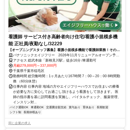
看護師 サービス付き高齢者向け住宅/看護小規模多機
能 正社員/夜勤なし/32229
【オープニングスタッフ募集】看護小規模多機能で看護師業務！その1
歩を当社でかなえませんか？産休育休制度・介護休暇・時間制正社員制
パナソニックエイジフリー 2026年11月リニューアルオープン予定!
度など、ライフステージが変わっても働き続けることのできる環境が整
パナソニック エイジフリーハウス千葉稲毛町 看護小規模多機能
アクセス 総武本線「新検見川駅」徒歩16分 /車通勤可
っています！
月給279,000円～337,000円
千葉県千葉市稲毛区
勤務時間 総労働時間：1ヶ月あたり167時間 7：00～20：00 8時間勤
務 （60分休憩）
仕事内容 仕事内容 地域の方やエイジフリーハウスでお住まいの療養
が必要な方に安心してお過ごし頂けるよう看護をして頂きます。 医
師の指示書を基に訪問看護を実施し、バイタルチェック、服薬管理、
インスリン対...
バイク通勤OK
車通勤OK
交通費全額支給
賞与あり
育休あり
長期歓迎
シフト制
長期休暇あり
同じ企業の求人