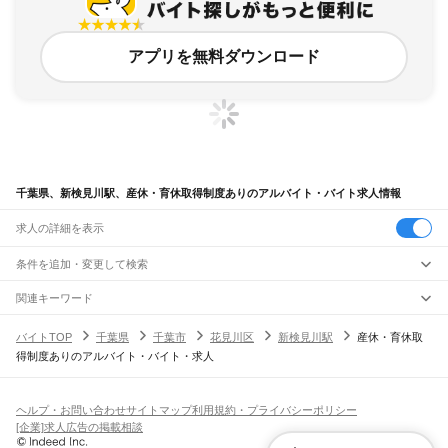
アプリを無料ダウンロード
千葉県、新検見川駅、産休・育休取得制度ありのアルバイト・バイト求人情報
求人の詳細を表示
条件を追加・変更して検索
市区町村を追加・変更
関連キーワード
完全在宅ワーク 全国
シール貼り 在宅
現在地周辺
ガチャガチャ
犬カフェ
千葉県
駅を追加・変更
バイトTOP
千葉県
千葉市
花見川区
新検見川駅
産休・育休取
千葉県
すべて
得制度ありのアルバイト・バイト・求人
千葉市
すべて
職種を追加・変更
JR武蔵野線
中央区
花見川区
稲毛区
若葉区
緑区
美浜区
南流山駅
新松戸駅
新八柱駅
東松戸駅
市川大野駅
船橋法典駅
西船橋駅
飲食・フードサービス
銚子市
市川市
船橋市
館山市
木更津市
松戸市
野田市
茂原市
成田市
佐倉市
東金市
特徴を追加・変更
飲食・フードサービス
すべて
ヘルプ・お問い合わせ
サイトマップ
利用規約・プライバシーポリシー
JR中央・総武線
旭市
習志野市
柏市
勝浦市
市原市
流山市
八千代市
我孫子市
鴨川市
鎌ケ谷市
ホールスタッフ
キッチンスタッフ
皿洗い・洗い場
精肉・鮮魚加工
給食調理
人気
[企業]求人広告の掲載相談
市川駅
本八幡駅
下総中山駅
西船橋駅
船橋駅
東船橋駅
津田沼駅
幕張本郷駅
幕張駅
君津市
富津市
浦安市
四街道市
袖ケ浦市
八街市
印西市
白井市
富里市
南房総市
雇用形態を追加・変更
パン屋（ベーカリー）
フードカウンター販売員
バー（BAR）・バーテンダー
日払いOK
高校生歓迎
学生歓迎
深夜の仕事
髪型・髪色自由
ひげOK
ネイルOK
新検見川駅
稲毛駅
西千葉駅
千葉駅