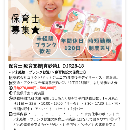
保育士|療育支援|真砂第1_DJR28-18
＜✅未経験・ブランク歓迎♪＞療育施設の保育士◎
株式会社コネクト/ドットジュニア(放課後等デイサービス・児童発達
支援) 真砂第1教室
交通・アクセス 千葉海浜交通バス「5丁目23街区」より徒歩約３分
月給270,000円～500,000円
千葉県千葉市美浜区
勤務時間詳細 実働時間：1日あたり8時間 平均勤務日数：1ヶ月あた
り21日 〜 22日 ・10:00～19:00（月～金） ・8:30～17:30（土・祝・
長期休暇中） アルバイト・パート（主婦パー...
仕事内容 ＊・。・。＊・。・。＊・。・。＊ ☆お仕事のポイント☆
✅未経験・ブランク歓迎の保育士 ✅残業ほぼなしで働きやすい◎ ✅子
どもの成長を支えるやりがい ＜仕事内容＞ ＼子どもの成長を支え
る...