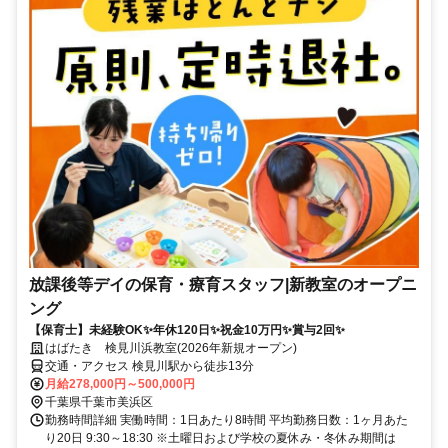
放課後等デイの保育・療育スタッフ|新教室のオープニ
ング
【保育士】未経験OK✨年休120日✨祝金10万円✨賞与2回✨
はばたき 検見川浜教室(2026年新規オープン)
交通・アクセス 検見川駅から徒歩13分
月給278,000円～500,000円
千葉県千葉市美浜区
勤務時間詳細 実働時間：1日あたり8時間 平均勤務日数：1ヶ月あた
り20日 9:30～18:30 ※土曜日および学校の夏休み・冬休み期間は