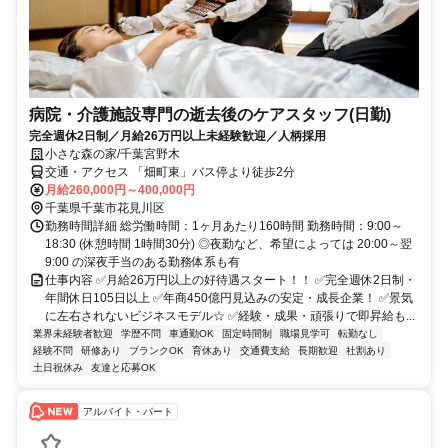
病院・介護施設専門の逝去後のケアスタッフ(日勤)
完全週休2日制／月給26万円以上未経験歓迎／人柄採用
小さな森の家/千葉宮野木
交通・アクセス 「畑町東」バス停より徒歩2分
月給260,000円～400,000円
千葉県千葉市花見川区
勤務時間詳細 総労働時間：1ヶ月あたり160時間 勤務時間：9:00～
18:30 (休憩時間 1時間30分) ◎夜勤など、希望によっては 20:00～翌
9:00 の深夜手当のある勤務体系も有
仕事内容 ✅月給26万円以上の好待遇スタート！！ ✅完全週休2日制・
年間休日105日以上 ✅年商450億円見込みの安定・成長企業！ ✅景気
に左右されないビジネスモデル☆ ✅経験・成果・頑張りで即昇給も...
業界未経験者歓迎
学歴不問
車通勤OK
固定時間制
職場見学可
転勤なし
経験不問
研修あり
ブランクOK
育休あり
交通費支給
長期歓迎
社割あり
土日祝休み
友達と応募OK
アルバイト・パート