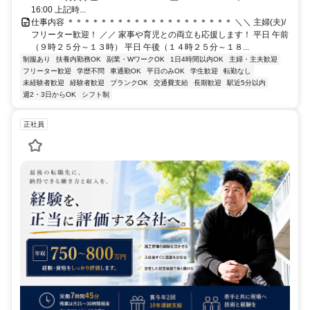
16:00 上記時...
仕事内容 ＊＊＊＊＊＊＊＊＊＊＊＊＊＊＊＊＊＊＊＊ ＼＼ 主婦(夫)/
フリーター歓迎！ ／／ 家事や育児との両立も応援します！ 平日 午前
（９時２５分～１３時） 平日 午後（１４時２５分～１８...
制服あり
扶養内勤務OK
副業・WワークOK
1日4時間以内OK
主婦・主夫歓迎
フリーター歓迎
学歴不問
車通勤OK
平日のみOK
学生歓迎
転勤なし
未経験者歓迎
経験者歓迎
ブランクOK
交通費支給
長期歓迎
駅近5分以内
週2・3日からOK
シフト制
正社員