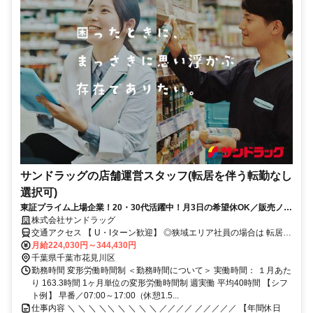
サンドラッグの店舗運営スタッフ(転居を伴う転勤なし
選択可)
東証プライム上場企業！20・30代活躍中！月3日の希望休OK／販売ノル
マなし／年収例32歳SV816万円／販促企画～商品管理など店舗運営がメ
株式会社サンドラッグ
インの仕事
交通アクセス 【 U・Iターン歓迎】 ◎狭域エリア社員の場合は 転居を
伴う転勤はありません。 ◎マイカー通勤OK
月給224,030円～344,430円
千葉県千葉市花見川区
勤務時間 変形労働時間制 ＜勤務時間について＞ 実働時間： １月あた
り 163.3時間 1ヶ月単位の変形労働時間制 週実働 平均40時間 【シフ
ト例】 早番／07:00～17:00（休憩1.5...
仕事内容 ＼ ＼ ＼ ＼＼ ＼ ＼ ＼ ＼ ／／／／ ／／／／／ 【年間休日