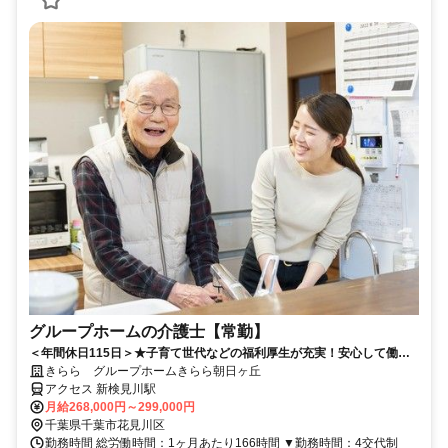
グループホームの介護士【常勤】
＜年間休日115日＞★子育て世代などの福利厚生が充実！安心して働け
る環境と、資格取得などのサポート制度が充実しています！★スキルア
きらら グループホームきらら朝日ヶ丘
ップも応援中！
アクセス 新検見川駅
月給268,000円～299,000円
千葉県千葉市花見川区
勤務時間 総労働時間：1ヶ月あたり166時間 ▼勤務時間：4交代制