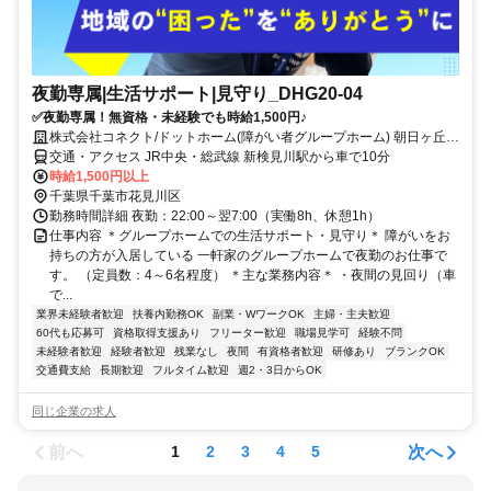
夜勤専属|生活サポート|見守り_DHG20-04
✅夜勤専属！無資格・未経験でも時給1,500円♪
株式会社コネクト/ドットホーム(障がい者グループホーム) 朝日ヶ丘第
1
交通・アクセス JR中央・総武線 新検見川駅から車で10分
時給1,500円以上
千葉県千葉市花見川区
勤務時間詳細 夜勤：22:00～翌7:00（実働8h、休憩1h）
仕事内容 ＊グループホームでの生活サポート・見守り＊ 障がいをお
持ちの方が入居している 一軒家のグループホームで夜勤のお仕事で
す。 （定員数：4～6名程度） ＊主な業務内容＊ ・夜間の見回り（車
で...
業界未経験者歓迎
扶養内勤務OK
副業・WワークOK
主婦・主夫歓迎
60代も応募可
資格取得支援あり
フリーター歓迎
職場見学可
経験不問
未経験者歓迎
経験者歓迎
残業なし
夜間
有資格者歓迎
研修あり
ブランクOK
交通費支給
長期歓迎
フルタイム歓迎
週2・3日からOK
同じ企業の求人
前へ
次へ
1
2
3
4
5