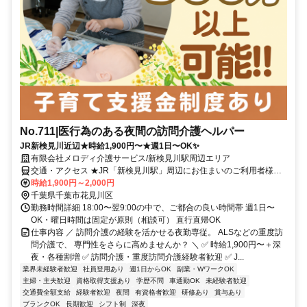
No.711|医行為のある夜間の訪問介護ヘルパー
JR新検見川近辺★時給1,900円〜★週1日〜OK✨
有限会社メロディ介護サービス/新検見川駅周辺エリア
交通・アクセス ★JR「新検見川駅」周辺にお住まいのご利用者様の
ご自宅に訪問します！基本的には直行直帰OK！
時給1,900円～2,000円
千葉県千葉市花見川区
勤務時間詳細 18:00〜翌9:00の中で、ご都合の良い時間帯 週1日〜
OK・曜日時間は固定が原則（相談可） 直行直帰OK
仕事内容 ／ 訪問介護の経験を活かせる夜勤専従。 ALSなどの重度訪
問介護で、 専門性をさらに高めませんか？ ＼ ✅ 時給1,900円〜＋深
夜・各種割増 ✅ 訪問介護・重度訪問介護経験者歓迎 ✅ J...
業界未経験者歓迎
社員登用あり
週1日からOK
副業・WワークOK
主婦・主夫歓迎
資格取得支援あり
学歴不問
車通勤OK
未経験者歓迎
交通費全額支給
経験者歓迎
夜間
有資格者歓迎
研修あり
賞与あり
ブランクOK
長期歓迎
シフト制
深夜