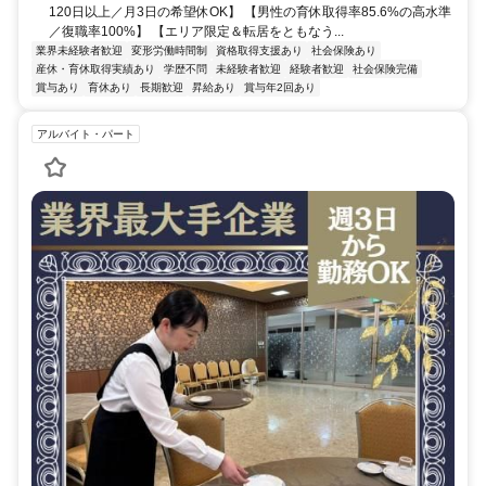
120日以上／月3日の希望休OK】 【男性の育休取得率85.6%の高水準
／復職率100%】 【エリア限定＆転居をともなう...
業界未経験者歓迎
変形労働時間制
資格取得支援あり
社会保険あり
産休・育休取得実績あり
学歴不問
未経験者歓迎
経験者歓迎
社会保険完備
賞与あり
育休あり
長期歓迎
昇給あり
賞与年2回あり
アルバイト・パート