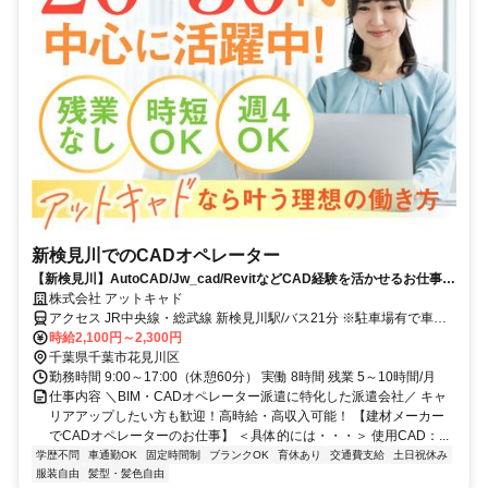
新検見川でのCADオペレーター
【新検見川】AutoCAD/Jw_cad/RevitなどCAD経験を活かせるお仕事を
ご紹介！
株式会社 アットキャド
アクセス JR中央線・総武線 新検見川駅/バス21分 ※駐車場有で車通
勤可
時給2,100円～2,300円
千葉県千葉市花見川区
勤務時間 9:00～17:00（休憩60分） 実働 8時間 残業 5～10時間/月
仕事内容 ＼BIM・CADオペレーター派遣に特化した派遣会社／ キャ
リアアップしたい方も歓迎！高時給・高収入可能！ 【建材メーカー
でCADオペレーターのお仕事】 ＜具体的には・・・＞ 使用CAD：...
学歴不問
車通勤OK
固定時間制
ブランクOK
育休あり
交通費支給
土日祝休み
服装自由
髪型・髪色自由