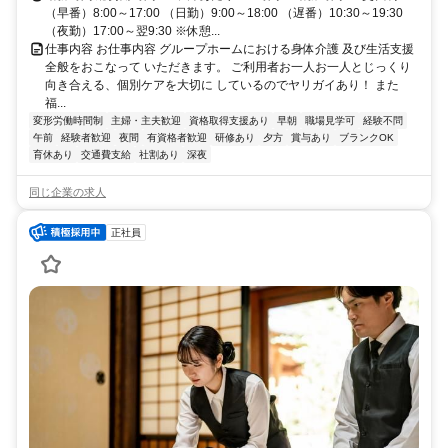
（早番）8:00～17:00 （日勤）9:00～18:00 （遅番）10:30～19:30
（夜勤）17:00～翌9:30 ※休憩...
仕事内容 お仕事内容 グループホームにおける身体介護 及び生活支援
全般をおこなって いただきます。 ご利用者お一人お一人とじっくり
向き合える、個別ケアを大切に しているのでヤリガイあり！ また
福...
変形労働時間制
主婦・主夫歓迎
資格取得支援あり
早朝
職場見学可
経験不問
午前
経験者歓迎
夜間
有資格者歓迎
研修あり
夕方
賞与あり
ブランクOK
育休あり
交通費支給
社割あり
深夜
同じ企業の求人
正社員