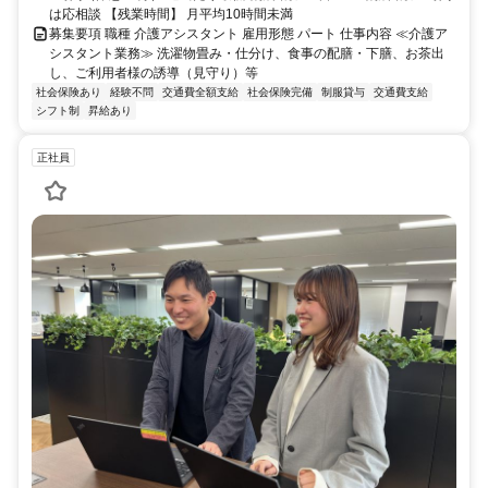
は応相談 【残業時間】 月平均10時間未満
募集要項 職種 介護アシスタント 雇用形態 パート 仕事内容 ≪介護ア
シスタント業務≫ 洗濯物畳み・仕分け、食事の配膳・下膳、お茶出
し、ご利用者様の誘導（見守り）等
社会保険あり
経験不問
交通費全額支給
社会保険完備
制服貸与
交通費支給
シフト制
昇給あり
正社員