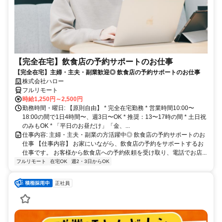
【完全在宅】飲食店の予約サポートのお仕事
【完全在宅】主婦・主夫・副業歓迎◎ 飲食店の予約サポートのお仕事
株式会社ハロー
フルリモート
時給1,250円～2,500円
勤務時間・曜日: 【原則自由】 * 完全在宅勤務 * 営業時間10:00〜
18:00の間で1日4時間〜、週3日〜OK * 推奨：13〜17時の間 * 土日祝
のみもOK * 「平日のお昼だけ」「金、...
仕事内容: 主婦・主夫・副業の方活躍中◎ 飲食店の予約サポートのお
仕事 【仕事内容】 お家にいながら、飲食店の予約をサポートするお
仕事です。 お客様から飲食店への予約依頼を受け取り、電話でお店...
フルリモート
在宅OK
週2・3日からOK
正社員