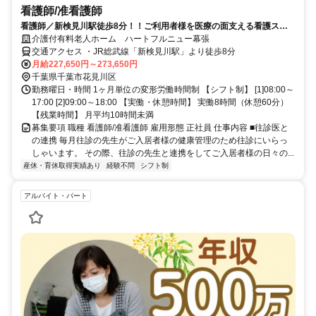
看護師/准看護師
看護師／新検見川駅徒歩8分！！ご利用者様を医療の面支える看護スタ
ッフを募集中です！
介護付有料老人ホーム ハートフルニュー幕張
交通アクセス ・JR総武線「新検見川駅」より徒歩8分
月給227,650円～273,650円
千葉県千葉市花見川区
勤務曜日・時間 1ヶ月単位の変形労働時間制 【シフト制】 [1]08:00～
17:00 [2]09:00～18:00 【実働・休憩時間】 実働8時間（休憩60分）
【残業時間】 月平均10時間未満
募集要項 職種 看護師/准看護師 雇用形態 正社員 仕事内容 ■往診医と
の連携 毎月往診の先生がご入居者様の健康管理のため往診にいらっ
しゃいます。 その際、往診の先生と連携をしてご入居者様の日々の...
産休・育休取得実績あり
経験不問
シフト制
アルバイト・パート