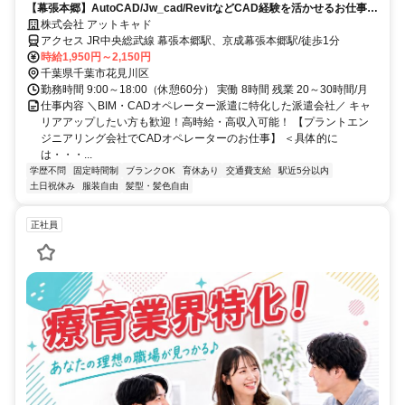
【幕張本郷】AutoCAD/Jw_cad/RevitなどCAD経験を活かせるお仕事を
ご紹介！
株式会社 アットキャド
アクセス JR中央総武線 幕張本郷駅、京成幕張本郷駅/徒歩1分
時給1,950円～2,150円
千葉県千葉市花見川区
勤務時間 9:00～18:00（休憩60分） 実働 8時間 残業 20～30時間/月
仕事内容 ＼BIM・CADオペレーター派遣に特化した派遣会社／ キャ
リアアップしたい方も歓迎！高時給・高収入可能！ 【プラントエン
ジニアリング会社でCADオペレーターのお仕事】 ＜具体的に
は・・・...
学歴不問
固定時間制
ブランクOK
育休あり
交通費支給
駅近5分以内
土日祝休み
服装自由
髪型・髪色自由
正社員