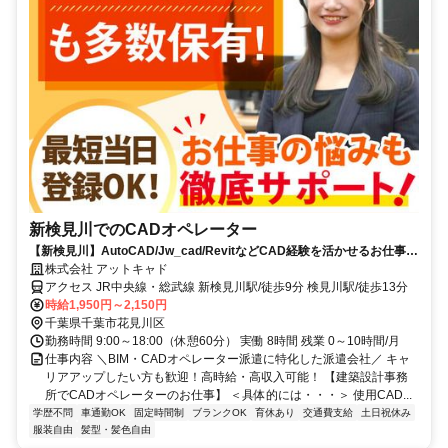
新検見川でのCADオペレーター
【新検見川】AutoCAD/Jw_cad/RevitなどCAD経験を活かせるお仕事を
ご紹介！
株式会社 アットキャド
アクセス JR中央線・総武線 新検見川駅/徒歩9分 検見川駅/徒歩13分
時給1,950円～2,150円
千葉県千葉市花見川区
勤務時間 9:00～18:00（休憩60分） 実働 8時間 残業 0～10時間/月
仕事内容 ＼BIM・CADオペレーター派遣に特化した派遣会社／ キャ
リアアップしたい方も歓迎！高時給・高収入可能！ 【建築設計事務
所でCADオペレーターのお仕事】 ＜具体的には・・・＞ 使用CAD...
学歴不問
車通勤OK
固定時間制
ブランクOK
育休あり
交通費支給
土日祝休み
服装自由
髪型・髪色自由