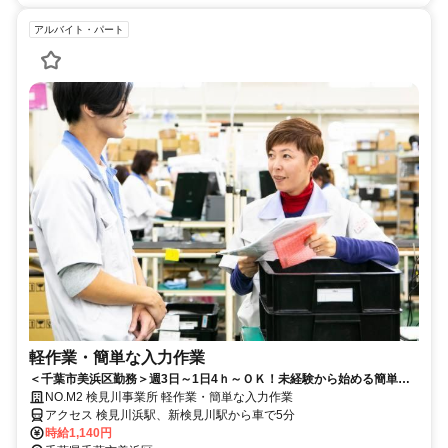
アルバイト・パート
軽作業・簡単な入力作業
＜千葉市美浜区勤務＞週3日～1日4ｈ～ＯＫ！未経験から始める簡単な
軽作業＆入力作業！
NO.M2 検見川事業所 軽作業・簡単な入力作業
アクセス 検見川浜駅、新検見川駅から車で5分
時給1,140円