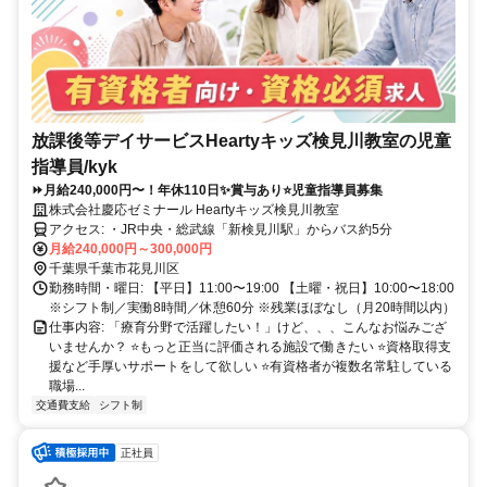
放課後等デイサービスHeartyキッズ検見川教室の児童
指導員/kyk
⏩️月給240,000円〜！年休110日✨️賞与あり⭐児童指導員募集
株式会社慶応ゼミナール Heartyキッズ検見川教室
アクセス: ・JR中央・総武線「新検見川駅」からバス約5分
月給240,000円～300,000円
千葉県千葉市花見川区
勤務時間・曜日: 【平日】11:00〜19:00 【土曜・祝日】10:00〜18:00
※シフト制／実働8時間／休憩60分 ※残業ほぼなし（月20時間以内）
仕事内容: 「療育分野で活躍したい！」けど、、、こんなお悩みござ
いませんか？ ⭐もっと正当に評価される施設で働きたい ⭐資格取得支
援など手厚いサポートをして欲しい ⭐有資格者が複数名常駐している
職場...
交通費支給
シフト制
正社員