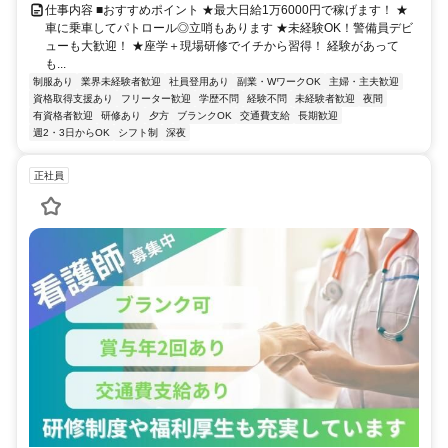
仕事内容 ■おすすめポイント ★最大日給1万6000円で稼げます！ ★
車に乗車してパトロール◎立哨もあります ★未経験OK！警備員デビ
ューも大歓迎！ ★座学＋現場研修でイチから習得！ 経験があって
も...
制服あり
業界未経験者歓迎
社員登用あり
副業・WワークOK
主婦・主夫歓迎
資格取得支援あり
フリーター歓迎
学歴不問
経験不問
未経験者歓迎
夜間
有資格者歓迎
研修あり
夕方
ブランクOK
交通費支給
長期歓迎
週2・3日からOK
シフト制
深夜
正社員