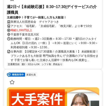
週2日~/【未経験応援】8:30~17:30|デイサービスの介
護職員
主婦活躍中！子育てが一段落した方も大歓迎！
医療法人社団恵佑会 デイケアさつき
アクセス: 「稲毛駅」「京成稲毛駅」「検見川駅」より車で10分
時給1,390円以上
千葉県千葉市花見川区
勤務時間・曜日: ＜週2～3日勤務＞ 8:30～17:30 ＊週5日のフルタイ
ムもOK 【1日の流れ（一例）】 ＜8:30＞送迎にいく ＜9:00～9:30＞
利用者様到着 ＜9:30～12:00...
仕事内容: 【日曜定休×17:30退勤！介護職員大募集！】 未経験歓迎！
ブランクある方も大歓迎 専門知識を学んで”介護職のプロ”を目指せま
す 子育てが落ち着いた主婦さん活躍中！扶養内もOK 残業な...
交通費支給
週2・3日からOK
シフト制
昇給あり
派遣社員