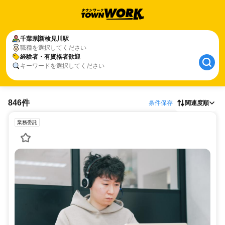
千葉県
新検見川駅
職種を選択してください
経験者・有資格者歓迎
キーワードを選択してください
846件
条件保存
関連度順
業務委託