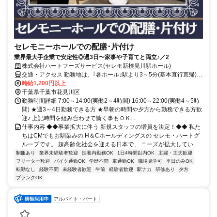
セレモニーホールでの配膳･片付け
業界最大手企業で安定性◎週3日〜家事や子育てと両立♪／2
株式会社ハートフーズサービス(セレモ新検見川駅ホール)
交通・アクセス 勤務地は、｢各ホール｣駅より3～5分(基本直行直帰)の
駅近現場多数
時給1,200円以上
千葉県千葉市花見川区
勤務時間詳細 7:00～14:00(実働2～4時間) 16:00～22:00(実働4～5時
間) ★週3～4日勤務できる方 ★早朝の時間や夕方から勤務できる方歓
迎♪ 上記時間を組み合わせて働く事もＯＫ...
仕事内容 ◆◆事業拡大に伴う 新規スタッフの増員を決定！◆◆ 私た
ちはCMでもお馴染みの H＆Cホールディングスの セレモ・ハートグ
ループです。 超高齢化社会を迎える日本で、 ニーズが拡大してい...
制服あり
業界未経験者歓迎
扶養内勤務OK
1日4時間以内OK
主婦・主夫歓迎
フリーター歓迎
バイク通勤OK
学歴不問
車通勤OK
職場見学可
平日のみOK
転勤なし
経験不問
未経験者歓迎
午前
経験者歓迎
駅ナカ
研修あり
夕方
ブランクOK
アルバイト・パート