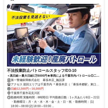
不法投棄防止パトロールスタッフ/D3-10
＜高日給＞最大日給1万6000円★車両による千葉市内パトロール◎二人
一組で車を運転して、不法投棄防止のパトロールを行います★未経験
第一警備保障株式会社 幕張本店_施設課
OK！週2日からシフト相談可！
アクセス 巡回エリアは千葉市内 ＊幕張本店（「幕張本郷駅」東口よ
り徒歩3分程度）
日給12,500円～16,000円
千葉県千葉市花見川区
勤務時間 実働時間：8時間/日 平均勤務日数：1ヶ月あたり8日～22日
・勤務曜日：月・火・水・木・金・土・日・祝 ・勤務時間： [1]
18:00～08:00 [2] 18:00～03:00 ...