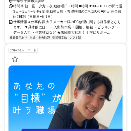
千葉県千葉市美浜区
時間帯 朝、昼、夕方・夜 勤務曜日・時間 ■時間 9:00～18:00の間で週
3日～1日4～8H程度 ※勤務日数・希望時間のご相談OK ■休日 完全週
休2日制（日曜日+他1日）
仕事情報 ● 仕事内容 大手メーカー様のPC修理に関する軽作業となり
ます。 ▼具体的には… ・入出荷作業 ・開梱、梱包 ・ピッキング ・
データ入力 ・作業補助など ★未経験大歓迎！ 丁寧にサポー...
社員登用あり
主婦・主夫歓迎
交通費支給
シフト制
アルバイト・パート