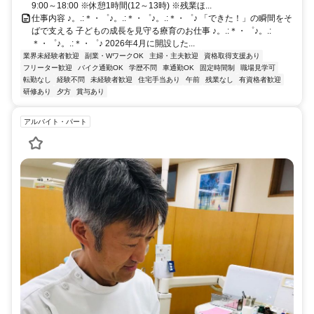
9:00～18:00 ※休憩1時間(12～13時) ※残業ほ...
仕事内容 ♪。.:＊・゜♪。.:＊・゜♪。.:＊・゜♪ 「できた！」の瞬間をそ
ばで支える 子どもの成長を見守る療育のお仕事 ♪。.:＊・゜♪。.:
＊・゜♪。.:＊・゜♪ 2026年4月に開設した...
業界未経験者歓迎
副業・WワークOK
主婦・主夫歓迎
資格取得支援あり
フリーター歓迎
バイク通勤OK
学歴不問
車通勤OK
固定時間制
職場見学可
転勤なし
経験不問
未経験者歓迎
住宅手当あり
午前
残業なし
有資格者歓迎
研修あり
夕方
賞与あり
アルバイト・パート