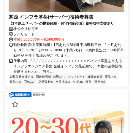
関西 インフラ基盤(サーバー)技術者募集
【3年以上サーバーの構築経験・保守経験必須】資格取得支援あり
株式会社林電子
フルリモート
年俸5,500,000円～6,500,000円
勤務時間詳細 実働時間：1日あたり8時間 平均勤務日数：1ヶ月あた
り19日 〜 20日 ⏰9:00～18:00（休憩60分） ※案件状況により時間外
勤務が 発生する場合がございます。
仕事内容 _/_/_/_/_/_/_/_/_/_/_/_/_/_/_/_/_/_/ メガバンク基盤を支える
インフラエンジニア募集 金融インフラの最前線で、 本物の基盤技術
を磨きませんか。 当社...
資格取得支援あり
固定時間制
転勤なし
フルリモート
経験者歓迎
研修あり
賞与あり
育休あり
交通費支給
土日祝休み
ひげOK
髪型・髪色自由
派遣社員