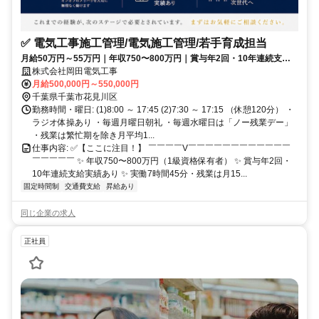
✅ 電気工事施工管理/電気施工管理/若手育成担当
月給50万円～55万円｜年収750〜800万円｜賞与年2回・10年連続支給
｜第一種電気工事士・1級電気工事施工管理技士歓迎｜若手へ技術を受
株式会社岡田電気工事
け継ぐ電気工事施工管理｜仕事人生の集大成｜最後の転職先へ
月給500,000円～550,000円
千葉県千葉市花見川区
勤務時間・曜日: (1)8:00 ～ 17:45 (2)7:30 ～ 17:15 （休憩120分） ・
ラジオ体操あり ・毎週月曜日朝礼 ・毎週水曜日は「ノー残業デー」
・残業は繁忙期を除き月平均1...
仕事内容: ✅【ここに注目！】 ￣￣￣￣V￣￣￣￣￣￣￣￣￣￣￣￣
￣￣￣￣￣ ✨ 年収750〜800万円（1級資格保有者） ✨ 賞与年2回・
10年連続支給実績あり ✨ 実働7時間45分・残業は月15...
固定時間制
交通費支給
昇給あり
同じ企業の求人
正社員