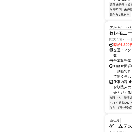
業界未経験者歓
学歴不問
未経
賞与年2回あり
アルバイト・パ
セレモニー
株式会社ハー
時給1,20
交通・アク
数
千葉県千葉
勤務時間詳細 
日勤務でき
て働く事もＯ
仕事内容 
お馴染みの
会を迎える日
制服あり
業界
バイク通勤OK
午前
経験者歓
正社員
ゲームテ