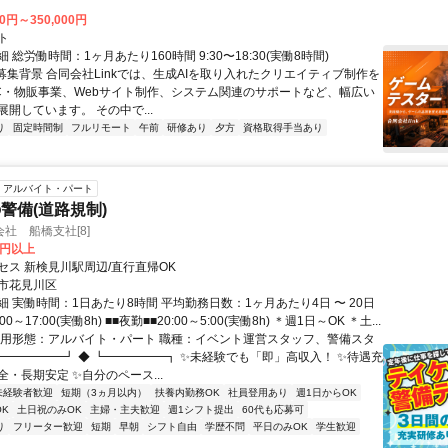
00円～350,000円
ト
 総労働時間：1ヶ月あたり160時間 9:30〜18:30(実働8時間)
●募集背景 合同会社Linkでは、生成AIを取り入れたクリエイティブ制作を
C・物販事業、Webサイト制作、システム関連のサポートなど、幅広い
開しています。 その中で...
り
固定時間制
フルリモート
午前
研修あり
夕方
資格取得手当あり
アルバイト・パート
警備(道路規制)
社 船橋支社[8]
0円以上
セス 新検見川駅周辺/直行直帰OK
市花見川区
 実働時間：1日あたり8時間 平均勤務日数：1ヶ月あたり4日 〜 20日
00～17:00(実働8h) ■■夜勤■■20:00～5:00(実働8h) ＊週1日～OK ＊土...
雇用形態：アルバイト・パート 職種：イベント運営スタッフ、警備スタ
 ┏━━━━━┛ ◆ ┗━━━━━┓ ✨未経験でも「即」高収入！ ✨待遇充
・長期安定 ✨自分のペース...
未経験者歓迎
短期（3ヵ月以内）
扶養内勤務OK
社員登用あり
週1日からOK
K
土日祝のみOK
主婦・主夫歓迎
週1シフト提出
60代も応募可
り
フリーター歓迎
短期
早朝
シフト自由
学歴不問
平日のみOK
学生歓迎