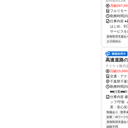
合同会社Link
月給267,0
フルリモー
勤務時間詳細
仕事内容 
はじめ、E
サービスを展
資格取得支援あ
土日祝休み
高速道路の
テイケイ株式会
日給15,00
交通・アク
千葉県千葉
勤務時間詳細
■■日勤■■8:
仕事内容 
ッフ/守衛
実・安心安全
制服あり
業界
副業・WワークO
資格取得支援あ
経験不問