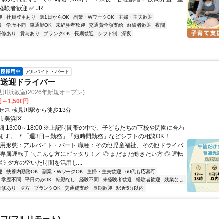
者歓迎 ✅ JR...
迎
社員登用あり
週1日からOK
副業・WワークOK
主婦・主夫歓迎
り
学歴不問
車通勤OK
未経験者歓迎
交通費全額支給
経験者歓迎
夜間
研修あり
賞与あり
ブランクOK
長期歓迎
シフト制
深夜
アルバイト・パート
の送迎ドライバー
川浜教室(2026年新規オープン)
円～1,500円
セス 検見川駅から徒歩13分
市美浜区
 13:00～18:00 ※上記時間帯の中で、子どもたちの下校や閉園に合わ
ます。 ＊「週3日～勤務」「短時間勤務」などシフトの相談OK！
雇用形態：アルバイト・パート 職種：その他児童福祉、その他ドライバ
、専属運転手 ＼こんな方にピッタリ！／ ◎ まだまだ働きたい方 ◎ 運転
◎ 夕方の空いた時間を活用し...
迎
扶養内勤務OK
副業・WワークOK
主婦・主夫歓迎
60代も応募可
学歴不問
平日のみOK
転勤なし
経験不問
未経験者歓迎
経験者歓迎
残業なし
研修あり
夕方
ブランクOK
交通費支給
長期歓迎
駅近5分以内
フ(フルリモート)