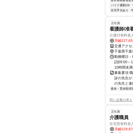
業界未経験者歓
バイク通勤OK
住宅手当あり
正社員
看護師/准
介護付有料老
月給227,6
交通アクセ
千葉県千葉
勤務曜日・時
[2]09:
10時間未満
募集要項 職
診の先生が
の先生と連
産休・育休取得
同じ企業の求人
正社員
介護職員
住宅型有料老
月給229,9