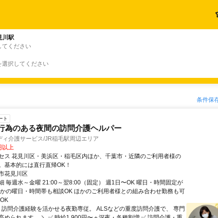
見川駅
してください
を選択してください
条件保
ート
2|医行為のある夜間の訪問介護ヘルパー
ィ介護サービス/JR稲毛駅周辺エリア
0円以上
セス 花見川区・美浜区・稲毛区内ほか、千葉市・近隣のご利用者様の
。基本的には直行直帰OK！
市花見川区
 毎週水～金曜 21:00～翌8:00（固定） 週1日〜OK 曜日・時間固定が
ほかの曜日・時間帯も相談OK ほかのご利用者様との組み合わせ勤務も可
OK
／ 訪問介護経験を活かせる夜勤専従。 ALSなどの重度訪問介護で、 専門
められます。 ＼ ✅ 時給1,900円〜＋深夜・各種割増 ✅ 訪問介護・重