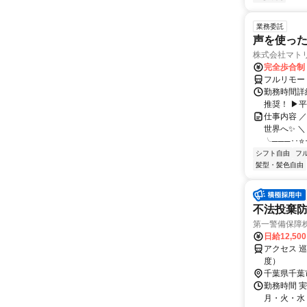
業務委託
声を使っ
株式会社マト
完全歩合制
フルリモー
勤務時間詳細
推奨！ ▶
仕事内容 
世界へ✨ ＼
╰───･･⭐･
シフト自由
フ
髪型・髪色自由
不法投棄防
第一警備保障
日給12,50
アクセス 
度）
千葉県千葉
勤務時間 
月・火・水・木