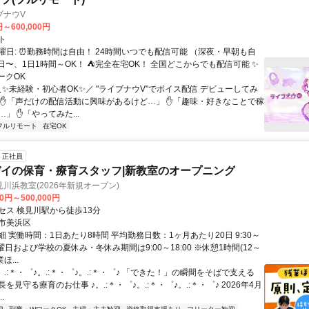
ブナウV
円～600,000円
ト
曜日: ⏰勤務時間は自由！ 24時間いつでも配信可能 （深夜・早朝も自
日〜、1日1時間～OK！ ⛺完全在宅OK！ 全国どこからでも配信可能 ✨
ークOK
＼✨未経験・初心者OK✨／ "ライブナウV"でボイス配信 デビューしてみ
 ✋「声だけの配信活動に興味があるけど…」 ✋「趣味・好きなことで稼
」 ✋「やってみた...
フルリモート
在宅OK
正社員
イの保育・療育スタッフ|新教室のオープニング
川浜教室(2026年新規オープン)
00円～500,000円
セス 検見川駅から徒歩13分
市美浜区
 実働時間：1日あたり8時間 平均勤務日数：1ヶ月あたり20日 9:30～
※土曜日および学校の夏休み・冬休み期間は9:00～18:00 ※休憩1時間(12～
ほ...
。.:＊・゜♪。.:＊・゜♪。.:＊・゜♪ 「できた！」の瞬間をそばで支える
を見守る療育のお仕事 ♪。.:＊・゜♪。.:＊・゜♪。.:＊・゜♪ 2026年4月
.