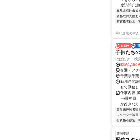
度訪問介護経験
業界未経験者歓
資格取得支援あ
有資格者歓迎
同じ企業の求人
子供たち
はばたき 検見
時給1,150
交通・アク
千葉県千葉
勤務時間詳細
せて勤務し
仕事内容 
ー/乗務員
が好きな方 
業界未経験者歓
フリーター歓迎
有資格者歓迎
業務委託
配信スタッ