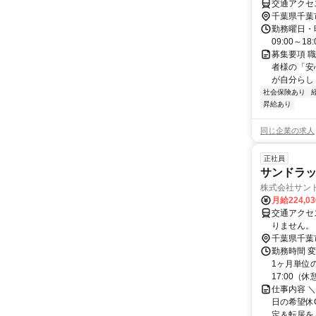
交通アクセ
千葉県千葉
勤務曜日・時間
09:00～18:
募集要項 
者様の「安
が自分らし
社会保険あり
昇給あり
同じ企業の求人
正社員
サンドラッ
株式会社サン
月給224,0
交通アクセス 
りません。
千葉県千葉
勤務時間 変
1ヶ月単位の
17:00（休憩1
仕事内容 ＼
日の希望休O
定＆転居をと