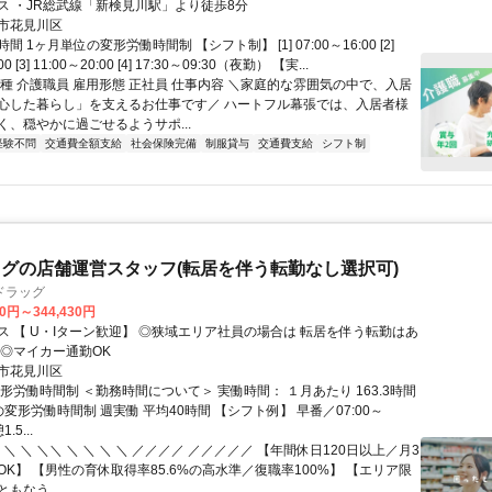
ス ・JR総武線「新検見川駅」より徒歩8分
市花見川区
 1ヶ月単位の変形労働時間制 【シフト制】 [1] 07:00～16:00 [2]
00 [3] 11:00～20:00 [4] 17:30～09:30（夜勤） 【実...
職種 介護職員 雇用形態 正社員 仕事内容 ＼家庭的な雰囲気の中で、入居
心した暮らし」を支えるお仕事です／ ハートフル幕張では、入居者様
く、穏やかに過ごせるようサポ...
経験不問
交通費全額支給
社会保険完備
制服貸与
交通費支給
シフト制
グの店舗運営スタッフ(転居を伴う転勤なし選択可)
ドラッグ
30円～344,430円
【 U・Iターン歓迎】 ◎狭域エリア社員の場合は 転居を伴う転勤はあ
 ◎マイカー通勤OK
市花見川区
形労働時間制 ＜勤務時間について＞ 実働時間： １月あたり 163.3時間
変形労働時間制 週実働 平均40時間 【シフト例】 早番／07:00～
.5...
 ＼ ＼ ＼＼ ＼ ＼ ＼ ＼ ／／／／ ／／／／／ 【年間休日120日以上／月3
K】 【男性の育休取得率85.6%の高水準／復職率100%】 【エリア限
もなう...