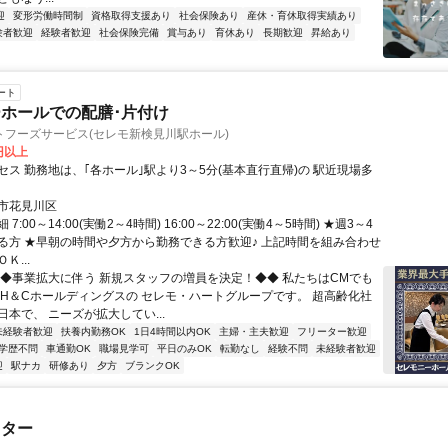
迎
変形労働時間制
資格取得支援あり
社会保険あり
産休・育休取得実績あり
験者歓迎
経験者歓迎
社会保険完備
賞与あり
育休あり
長期歓迎
昇給あり
ート
ホールでの配膳･片付け
トフーズサービス(セレモ新検見川駅ホール)
0円以上
セス 勤務地は、｢各ホール｣駅より3～5分(基本直行直帰)の 駅近現場多
市花見川区
7:00～14:00(実働2～4時間) 16:00～22:00(実働4～5時間) ★週3～4
る方 ★早朝の時間や夕方から勤務できる方歓迎♪ 上記時間を組み合わせ
Ｋ...
◆◆事業拡大に伴う 新規スタッフの増員を決定！◆◆ 私たちはCMでも
 H＆Cホールディングスの セレモ・ハートグループです。 超高齢化社
本で、 ニーズが拡大してい...
未経験者歓迎
扶養内勤務OK
1日4時間以内OK
主婦・主夫歓迎
フリーター歓迎
学歴不問
車通勤OK
職場見学可
平日のみOK
転勤なし
経験不問
未経験者歓迎
迎
駅ナカ
研修あり
夕方
ブランクOK
スター