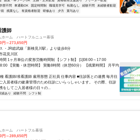
迎
副業・WワークOK
主婦・主夫歓迎
資格取得支援あり
フリーター歓迎
学歴不問
車通勤OK
固定時間制
職場見学可
転勤なし
経験不問
未経験者歓迎
午前
残業なし
有資格者歓迎
研修あり
夕方
賞与あり
看護師
人ホーム ハートフルニュー幕張
50円～273,650円
ス ・JR総武線「新検見川駅」より徒歩8分
市花見川区
間 1ヶ月単位の変形労働時間制 【シフト制】 [1]08:00～17:00
00～18:00 【実働・休憩時間】 実働8時間（休憩60分） 【残業時間】 月平均
種 看護師/准看護師 雇用形態 正社員 仕事内容 ■往診医との連携 毎月往
ご入居者様の健康管理のため往診にいらっしゃいます。 その際、往診
携をしてご入居者様の日々の...
実績あり
経験不問
シフト制
人ホーム ハートフル幕張
70円～289,650円