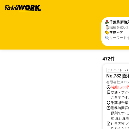
千葉県
新検
職種を選択
学歴不問
キーワード
472件
アルバイト・パ
No.78
有限会社メロデ
時給1,90
交通・アク
ご自宅です
千葉県千葉
勤務時間詳細
原則です 
能 直行直帰
仕事内容 
性をさらに高