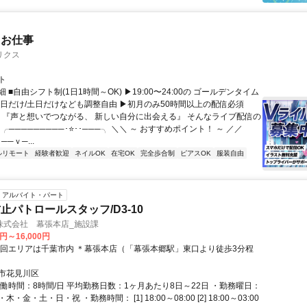
たお仕事
リクス
ト
 ■自由シフト制(1日1時間～OK) ▶19:00〜24:00の ゴールデンタイム
平日だけ/土日だけなども調整自由 ▶初月のみ50時間以上の配信必須
／ 『声と想いでつながる、 新しい自分に出会える』 そんなライブ配信の
 ╭─────────･⭐･･───╮ ＼＼ ～ おすすめポイント！ ～ ／／
──ｖ─...
ルリモート
経験者歓迎
ネイルOK
在宅OK
完全歩合制
ピアスOK
服装自由
アルバイト・パート
止パトロールスタッフ/D3-10
株式会社 幕張本店_施設課
0円～16,000円
巡回エリアは千葉市内 ＊幕張本店（「幕張本郷駅」東口より徒歩3分程
市花見川区
実働時間：8時間/日 平均勤務日数：1ヶ月あたり8日～22日 ・勤務曜日：
・金・土・日・祝 ・勤務時間： [1] 18:00～08:00 [2] 18:00～03:00