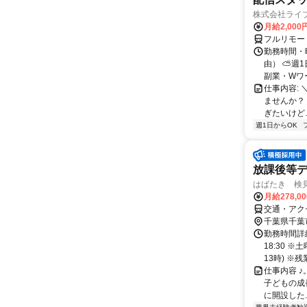
株式会社ライ
月給2,000
フルリモー
勤務時間・
由） ⛅週1
副業・Wワ
仕事内容: 
ませんか？
ぎたいけど…
週1日からOK
放課後等デ
はばたき 検見
月給278,0
交通・アク
千葉県千葉
勤務時間詳細
18:30 
13時) ※残業
仕事内容 ♪
子どもの成長
に開設した..