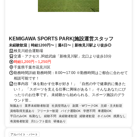
KEMIGAWA SPORTS PARK|施設運営スタッフ
未経験歓迎｜時給1200円〜｜週4日〜｜新検見川駅より徒歩◎
検見川総合運動場
交通・アクセス JR総武線「新検見川駅」北口より徒歩10分
時給1,200円～1,250円
千葉県千葉市花見川区
勤務時間詳細 勤務時間：8:00〜17:00 ※勤務時間はご都合に合わせて
相談可能です！
仕事内容 「体を動かす仕事が好き！」 「自然の中で健康的に働きた
い！」 「スポーツを支える仕事に興味がある！」 そんなあなたにぴ
ったりのお仕事です。 未経験から始められる、スポーツ施設のグラ
ウンド管...
制服あり
業界未経験者歓迎
社員登用あり
副業・WワークOK
主婦・主夫歓迎
資格取得支援あり
フリーター歓迎
バイク通勤OK
学歴不問
車通勤OK
平日のみOK
転勤なし
経験不問
未経験者歓迎
経験者歓迎
ネイルOK
残業なし
有資格者歓迎
月1シフト提出
研修あり
アルバイト・パート