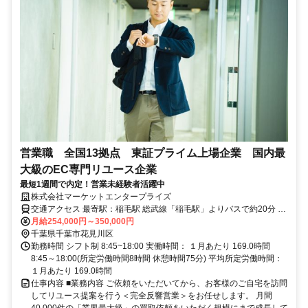
営業職 全国13拠点 東証プライム上場企業 国内最
大級のEC専門リユース企業
最短1週間で内定！営業未経験者活躍中
株式会社マーケットエンタープライズ
交通アクセス 最寄駅：稲毛駅 総武線「稲毛駅」よりバスで約20分 武
石ICより車で約10分 ※敷地内に無料の駐車場あり
月給254,000円～350,000円
千葉県千葉市花見川区
勤務時間 シフト制 8:45~18:00 実働時間： １月あたり 169.0時間
8:45～18:00(所定労働時間8時間 休憩時間75分) 平均所定労働時間：
１月あたり 169.0時間
仕事内容 ■業務内容 ご依頼をいただいてから、お客様のご自宅を訪問
してリユース提案を行う＜完全反響営業＞をお任せします。 月間