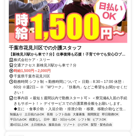
千葉市花見川区での介護スタッフ
【新検見川駅から車で７分】仕事復帰も応援！子育て中でも安心◎ブラ
ンクOK！週2～勤務OK！キャンペーン時給1700円！Wワークや時短も
株式会社ケア・スリー
相談◎
交通アクセス 新検見川駅から車で７分
時給1,500円～2,000円
千葉県千葉市花見川区
勤務時間 シフト制 ＜勤務時間について＞ 日勤：8:30～17:00 休憩：
60分 ※週2日～ ※「Wワーク」「扶養内」などご希望をお聞かせくだ
さい！
仕事内容 ＜最短１週間以内で勤務スタート可＞ ＜寮完備&入居の手続
きもサポート！＞ デイサービスでの介護業務全般をお願いします。
◆主に ・食事介助 ・入浴介助 ・排泄介助 ・移乗、移動介助など生...
制服あり
土日祝のみOK
長期
シフト自由
大量募集
期間限定
即日勤務OK
平日のみOK
残業なし
日中
週2・3日からOK
シフト制
ピアスOK
週4日以上OK
土日祝休み
服装自由
リゾート
ひげOK
髪型・髪色自由