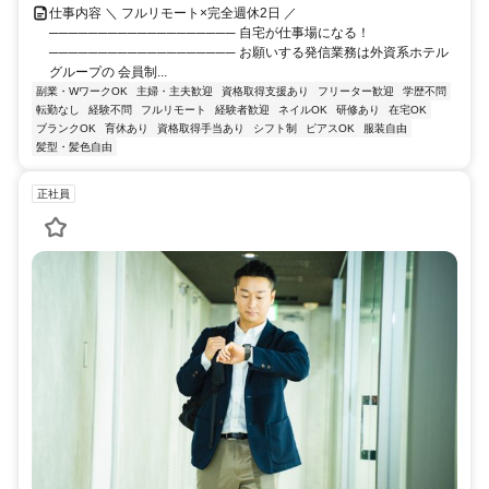
仕事内容 ＼ フルリモート×完全週休2日 ／
─────────────────── 自宅が仕事場になる！
─────────────────── お願いする発信業務は外資系ホテル
グループの 会員制...
副業・WワークOK
主婦・主夫歓迎
資格取得支援あり
フリーター歓迎
学歴不問
転勤なし
経験不問
フルリモート
経験者歓迎
ネイルOK
研修あり
在宅OK
ブランクOK
育休あり
資格取得手当あり
シフト制
ピアスOK
服装自由
髪型・髪色自由
正社員