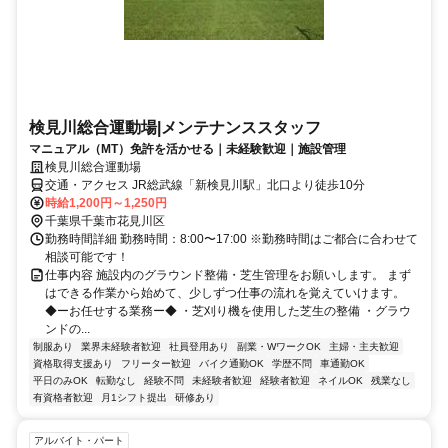
検見川総合運動場|メンテナンススタッフ
マニュアル（MT）免許を活かせる｜未経験歓迎｜施設管理
検見川総合運動場
交通・アクセス JR総武線「新検見川駅」北口より徒歩10分
時給1,200円～1,250円
千葉県千葉市花見川区
勤務時間詳細 勤務時間：8:00〜17:00 ※勤務時間はご都合に合わせて
相談可能です！
仕事内容 施設内のグラウンド整備・芝生管理をお願いします。 まず
はできる作業から始めて、少しずつ仕事の流れを覚えていけます。
◆ーお任せする業務ー◆ ・芝刈り機を使用した芝生の整備 ・グラウ
ンドの...
制服あり
業界未経験者歓迎
社員登用あり
副業・WワークOK
主婦・主夫歓迎
資格取得支援あり
フリーター歓迎
バイク通勤OK
学歴不問
車通勤OK
平日のみOK
転勤なし
経験不問
未経験者歓迎
経験者歓迎
ネイルOK
残業なし
有資格者歓迎
月1シフト提出
研修あり
アルバイト・パート