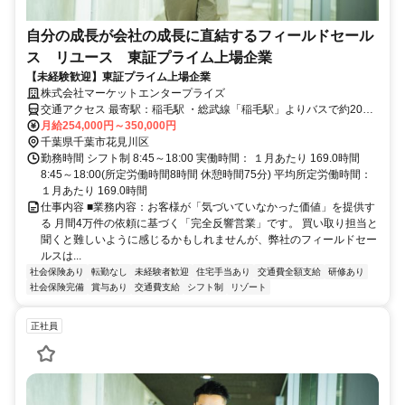
自分の成長が会社の成長に直結するフィールドセール
ス リユース 東証プライム上場企業
【未経験歓迎】東証プライム上場企業
株式会社マーケットエンタープライズ
交通アクセス 最寄駅：稲毛駅 ・総武線「稲毛駅」よりバスで約20分
・武石ICより車で約10分 ※敷地内に無料の駐車場あり
月給254,000円～350,000円
千葉県千葉市花見川区
勤務時間 シフト制 8:45～18:00 実働時間： １月あたり 169.0時間
8:45～18:00(所定労働時間8時間 休憩時間75分) 平均所定労働時間：
１月あたり 169.0時間
仕事内容 ■業務内容：お客様が「気づいていなかった価値」を提供す
る 月間4万件の依頼に基づく「完全反響営業」です。 買い取り担当と
聞くと難しいように感じるかもしれませんが、弊社のフィールドセー
ルスは...
社会保険あり
転勤なし
未経験者歓迎
住宅手当あり
交通費全額支給
研修あり
社会保険完備
賞与あり
交通費支給
シフト制
リゾート
正社員