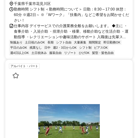
千葉県千葉市花見川区
勤務時間 シフト制 ＜勤務時間について＞ 日勤：8:30～17:00 休憩：
60分 ※週2日～ ※「Wワーク」「扶養内」などご希望をお聞かせくだ
さい！
仕事内容 デイサービスでの介護業務全般をお願いします。 ◆主に ・
食事介助 ・入浴介助 ・排泄介助 ・移乗、移動介助など生活介助 ・運
動指導 ・レクリエーションや趣味活動のサポート 入職後は先輩ス...
制服あり
土日祝のみOK
長期
シフト自由
大量募集
期間限定
即日勤務OK
平日のみOK
残業なし
日中
週2・3日からOK
シフト制
ピアスOK
週4日以上OK
土日祝休み
服装自由
リゾート
ひげOK
髪型・髪色自由
アルバイト・パート