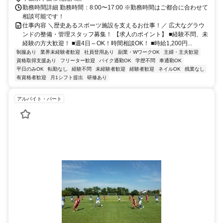
勤務時間詳細 勤務時間：8:00〜17:00 ※勤務時間はご都合に合わせて
相談可能です！
仕事内容 ＼歴史あるスポーツ施設を支えるお仕事！／ 広大なグラウ
ンドの整備・管理スタッフ募集！ 【求人のポイント】 ■経験不問、未
経験の方大歓迎！ ■週4日～OK！時間相談OK！ ■時給1,200円...
制服あり
業界未経験者歓迎
社員登用あり
副業・WワークOK
主婦・主夫歓迎
資格取得支援あり
フリーター歓迎
バイク通勤OK
学歴不問
車通勤OK
平日のみOK
転勤なし
経験不問
未経験者歓迎
経験者歓迎
ネイルOK
残業なし
有資格者歓迎
月1シフト提出
研修あり
アルバイト・パート