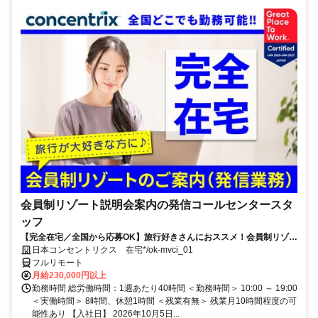
会員制リゾート説明会案内の発信コールセンタースタ
ッフ
【完全在宅／全国から応募OK】旅行好きさんにおススメ！会員制リゾー
トのご案内×テレワーク・リモートワーク◎月収34万円以上も可能！
日本コンセントリクス 在宅*/ok-mvci_01
フルリモート
月給230,000円以上
勤務時間 総労働時間：1週あたり40時間 ＜勤務時間＞ 10:00 ～ 19:00
＜実働時間＞ 8時間、休憩1時間 ＜残業有無＞ 残業月10時間程度の可
能性あり 【入社日】 2026年10月5日...