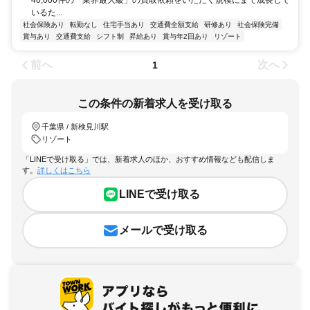
40,000件の「業界最大級」の買取依頼をいただく規模にまで成長して
いるた...
社会保険あり
転勤なし
住宅手当あり
交通費全額支給
研修あり
社会保険完備
賞与あり
交通費支給
シフト制
昇給あり
賞与年2回あり
リゾート
前へ
次へ
1
この条件の新着求人を受け取る
千葉県 / 新検見川駅
リゾート
「LINEで受け取る」では、新着求人のほか、おすすめ情報なども配信しま
す。
詳しくはこちら
LINEで受け取る
メールで受け取る