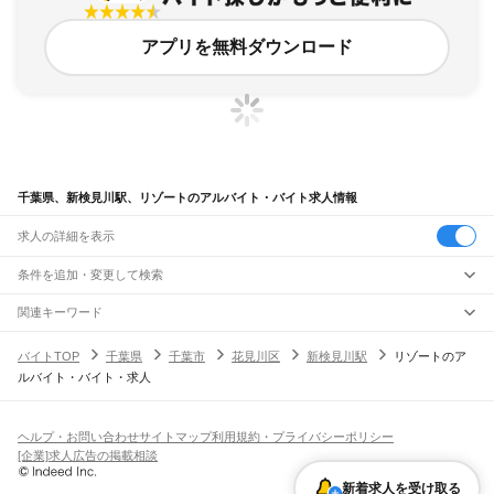
アプリを無料ダウンロード
千葉県、新検見川駅、リゾートのアルバイト・バイト求人情報
求人の詳細を表示
条件を追加・変更して検索
市区町村を追加・変更
関連キーワード
完全在宅ワーク 全国
シール貼り 在宅
現在地周辺
ガチャガチャ
犬カフェ
千葉県
駅を追加・変更
バイトTOP
千葉県
千葉市
花見川区
新検見川駅
リゾートのア
千葉県
すべて
ルバイト・バイト・求人
千葉市
すべて
職種を追加・変更
JR武蔵野線
中央区
花見川区
稲毛区
若葉区
緑区
美浜区
南流山駅
新松戸駅
新八柱駅
東松戸駅
市川大野駅
船橋法典駅
西船橋駅
飲食・フードサービス
銚子市
市川市
船橋市
館山市
木更津市
松戸市
野田市
茂原市
成田市
佐倉市
東金市
特徴を追加・変更
飲食・フードサービス
すべて
ヘルプ・お問い合わせ
サイトマップ
利用規約・プライバシーポリシー
JR中央・総武線
旭市
習志野市
柏市
勝浦市
市原市
流山市
八千代市
我孫子市
鴨川市
鎌ケ谷市
ホールスタッフ
キッチンスタッフ
皿洗い・洗い場
精肉・鮮魚加工
給食調理
人気
[企業]求人広告の掲載相談
市川駅
本八幡駅
下総中山駅
西船橋駅
船橋駅
東船橋駅
津田沼駅
幕張本郷駅
幕張駅
君津市
富津市
浦安市
四街道市
袖ケ浦市
八街市
印西市
白井市
富里市
南房総市
雇用形態を追加・変更
パン屋（ベーカリー）
フードカウンター販売員
バー（BAR）・バーテンダー
日払いOK
高校生歓迎
学生歓迎
深夜の仕事
髪型・髪色自由
ひげOK
ネイルOK
新検見川駅
稲毛駅
西千葉駅
千葉駅
匝瑳市
香取市
山武市
いすみ市
大網白里市
印旛郡
香取郡
山武郡
長生郡
夷隅郡
飲食店補助（開店・閉店準備）
飲食店（店長・マネージャー）
新着求人を受け取る
ピアスOK
アルバイト・パート
履歴書不要
オープニングスタッフ
留学生・外国人活躍中