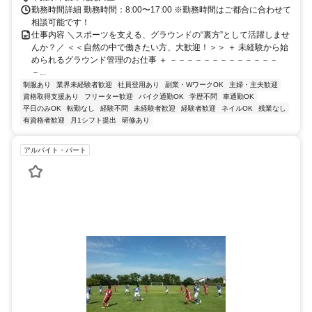
勤務時間詳細 勤務時間：8:00〜17:00 ※勤務時間はご都合に合わせて
相談可能です！
仕事内容 ＼スポーツを支える、グラウンドの“裏方”として活躍しませ
んか？／ ＜＜自然の中で働きたい方、大歓迎！＞＞ ＋ 未経験から始
められるグラウンド管理のお仕事 ＋ －－－－－－－－－－－－－
－...
制服あり
業界未経験者歓迎
社員登用あり
副業・WワークOK
主婦・主夫歓迎
資格取得支援あり
フリーター歓迎
バイク通勤OK
学歴不問
車通勤OK
平日のみOK
転勤なし
経験不問
未経験者歓迎
経験者歓迎
ネイルOK
残業なし
有資格者歓迎
月1シフト提出
研修あり
アルバイト・パート