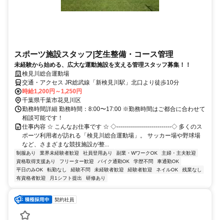
スポーツ施設スタッフ|芝生整備・コース管理
未経験から始める、広大な運動施設を支える管理スタッフ募集！！
検見川総合運動場
交通・アクセス JR総武線「新検見川駅」北口より徒歩10分
時給1,200円～1,250円
千葉県千葉市花見川区
勤務時間詳細 勤務時間：8:00〜17:00 ※勤務時間はご都合に合わせて
相談可能です！
仕事内容 ☆ こんなお仕事です ☆ ◇‐‐‐‐‐‐‐‐‐‐‐‐‐‐‐‐‐‐‐‐‐‐‐‐‐‐‐‐◇ 多くのス
ポーツ利用者が訪れる「検見川総合運動場」。 サッカー場や野球場
など、さまざまな競技施設が整...
制服あり
業界未経験者歓迎
社員登用あり
副業・WワークOK
主婦・主夫歓迎
資格取得支援あり
フリーター歓迎
バイク通勤OK
学歴不問
車通勤OK
平日のみOK
転勤なし
経験不問
未経験者歓迎
経験者歓迎
ネイルOK
残業なし
有資格者歓迎
月1シフト提出
研修あり
契約社員