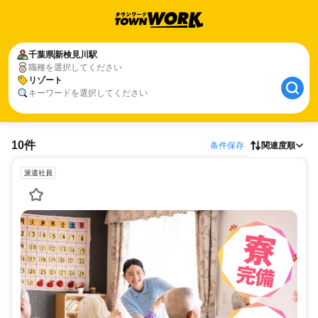
千葉県
新検見川駅
職種を選択してください
リゾート
キーワードを選択してください
10件
条件保存
関連度順
派遣社員