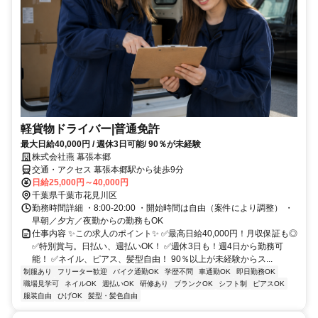
軽貨物ドライバー|普通免許
最大日給40,000円 / 週休3日可能/ 90％が未経験
株式会社燕 幕張本郷
交通・アクセス 幕張本郷駅から徒歩9分
日給25,000円～40,000円
千葉県千葉市花見川区
勤務時間詳細 ・8:00-20:00 ・開始時間は自由（案件により調整） ・
早朝／夕方／夜勤からの勤務もOK
仕事内容 ✨この求人のポイント✨ ✅最高日給40,000円！月収保証も◎
✅特別賞与。日払い、週払いOK！ ✅週休3日も！週4日から勤務可
能！ ✅ネイル、ピアス、髪型自由！ 90％以上が未経験からス...
制服あり
フリーター歓迎
バイク通勤OK
学歴不問
車通勤OK
即日勤務OK
職場見学可
ネイルOK
週払いOK
研修あり
ブランクOK
シフト制
ピアスOK
服装自由
ひげOK
髪型・髪色自由