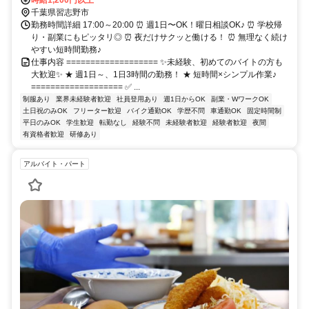
千葉県習志野市
勤務時間詳細 17:00～20:00 ⏰ 週1日〜OK！曜日相談OK♪ ⏰ 学校帰
り・副業にもピッタリ◎ ⏰ 夜だけサクッと働ける！ ⏰ 無理なく続け
やすい短時間勤務♪
仕事内容 =================== ✨未経験、初めてのバイトの方も
大歓迎✨ ★ 週1日～、1日3時間の勤務！ ★ 短時間×シンプル作業♪
=================== ✅ ...
制服あり
業界未経験者歓迎
社員登用あり
週1日からOK
副業・WワークOK
土日祝のみOK
フリーター歓迎
バイク通勤OK
学歴不問
車通勤OK
固定時間制
平日のみOK
学生歓迎
転勤なし
経験不問
未経験者歓迎
経験者歓迎
夜間
有資格者歓迎
研修あり
アルバイト・パート