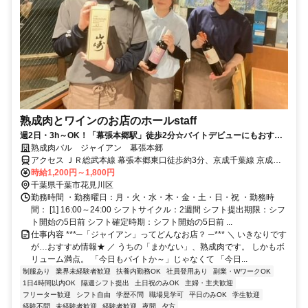
熟成肉とワインのお店のホールstaff
週2日・3h～OK！「幕張本郷駅」徒歩2分☆バイトデビューにもおすす
め◎毎月昇給チャンス♪まかないアリ☆
熟成肉バル ジャイアン 幕張本郷
アクセス ＪＲ総武本線 幕張本郷東口徒歩約3分、京成千葉線 京成幕
張本郷東口徒歩約3分、京成本線 京成大久保徒歩約20分 総武線「幕
時給1,200円～1,800円
張本郷駅」より徒歩2分
千葉県千葉市花見川区
勤務時間 ・勤務曜日：月・火・水・木・金・土・日・祝 ・勤務時
間： [1] 16:00～24:00 シフトサイクル：2週間 シフト提出期限：シフ
ト開始の5日前 シフト確定時期：シフト開始の5日前 ...
仕事内容 ***─「ジャイアン」ってどんなお店？ ─*** ＼ いきなりです
が…おすすめ情報★ ／ うちの「まかない」、熟成肉です。 しかもボ
リューム満点。 「今日もバイトか～」じゃなくて 「今日...
制服あり
業界未経験者歓迎
扶養内勤務OK
社員登用あり
副業・WワークOK
1日4時間以内OK
隔週シフト提出
土日祝のみOK
主婦・主夫歓迎
フリーター歓迎
シフト自由
学歴不問
職場見学可
平日のみOK
学生歓迎
経験不問
未経験者歓迎
経験者歓迎
夜間
夕方