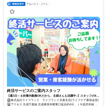
アルバイト・パート
終活サービスのご案内スタッフ
【週3日～＆扶養内勤務OKだから、主婦さんも活躍中♪】スタッフの9割
が女性/子育てが落ち着いた方・社会復帰の方も大歓迎です◎/柔軟なシフ
株式会社ライフランド ライフランド京葉支店(ライフケア幕張会堂)
ト体制・しっかりとしたサポート体制充実で働きやすさもバツグン/フル
アクセス 京成千葉線 京成幕張本郷東口徒歩約4分、ＪＲ総武本線 幕