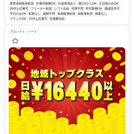
業界未経験者歓迎
扶養内勤務OK
社員登用あり
週1日からOK
土日祝のみOK
60代も応募可
フリーター歓迎
シフト自由
学歴不問
即日勤務OK
職場見学可
平日のみOK
転勤なし
経験不問
未経験者歓迎
経験者歓迎
残業なし
ブランクOK
70代も応募可
交通費支給
アルバイト・パート