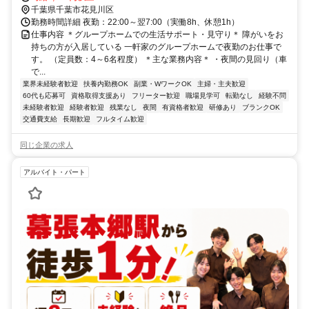
千葉県千葉市花見川区
勤務時間詳細 夜勤：22:00～翌7:00（実働8h、休憩1h）
仕事内容 ＊グループホームでの生活サポート・見守り＊ 障がいをお
持ちの方が入居している 一軒家のグループホームで夜勤のお仕事で
す。 （定員数：4～6名程度） ＊主な業務内容＊ ・夜間の見回り（車
で...
業界未経験者歓迎
扶養内勤務OK
副業・WワークOK
主婦・主夫歓迎
60代も応募可
資格取得支援あり
フリーター歓迎
職場見学可
転勤なし
経験不問
未経験者歓迎
経験者歓迎
残業なし
夜間
有資格者歓迎
研修あり
ブランクOK
交通費支給
長期歓迎
フルタイム歓迎
同じ企業の求人
アルバイト・パート