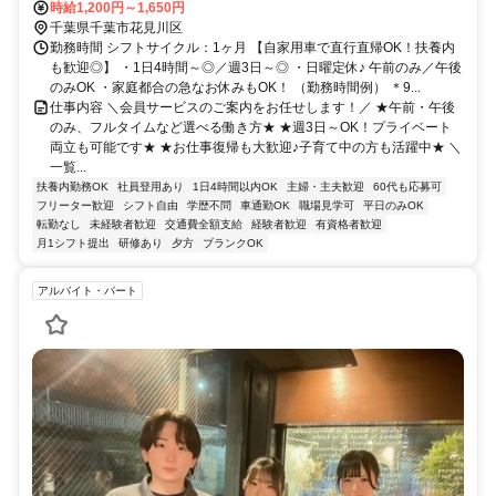
タイム希望も大歓迎/マイカーでの直行直帰OK/営業・テレアポ・販売経
張本郷東口徒歩約4分
時給1,200円～1,650円
験者は即戦力/正社員登用実績もあり◎
千葉県千葉市花見川区
勤務時間 シフトサイクル：1ヶ月 【自家用車で直行直帰OK！扶養内
も歓迎◎】 ・1日4時間～◎／週3日～◎ ・日曜定休♪ 午前のみ／午後
のみOK ・家庭都合の急なお休みもOK！ （勤務時間例） ＊9...
仕事内容 ＼会員サービスのご案内をお任せします！／ ★午前・午後
のみ、フルタイムなど選べる働き方★ ★週3日～OK！プライベート
両立も可能です★ ★お仕事復帰も大歓迎♪子育て中の方も活躍中★ ＼
一覧...
扶養内勤務OK
社員登用あり
1日4時間以内OK
主婦・主夫歓迎
60代も応募可
フリーター歓迎
シフト自由
学歴不問
車通勤OK
職場見学可
平日のみOK
転勤なし
未経験者歓迎
交通費全額支給
経験者歓迎
有資格者歓迎
月1シフト提出
研修あり
夕方
ブランクOK
アルバイト・パート