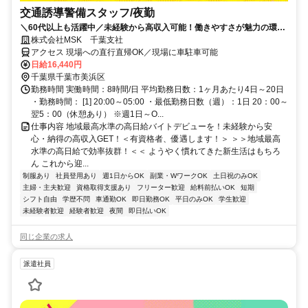
交通誘導警備スタッフ/夜勤
＼60代以上も活躍中／未経験から高収入可能！働きやすさが魅力の環境
で警備員デビューをしませんか！【月収32万円以上可能！日払いも
株式会社MSK 千葉支社
OK！】勤務3日前迄シフト申請が可能です！週1日～・短期もOK！あな
アクセス 現場への直行直帰OK／現場に車駐車可能
たのライフスタイルに合わせてお仕事しませんか！警備に関する資格を
日給16,440円
お持ちの方優遇します！年代幅広く活躍しています。
千葉県千葉市美浜区
勤務時間 実働時間：8時間/日 平均勤務日数：1ヶ月あたり4日～20日
・勤務時間： [1] 20:00～05:00 ・最低勤務日数（週）：1日 20：00～
翌5：00（休憩あり） ※週1日～O...
仕事内容 地域最高水準の高日給バイトデビューを！未経験から安
心・納得の高収入GET！＜有資格者、優遇します！＞ ＞＞地域最高
水準の高日給で効率抜群！＜＜ ようやく慣れてきた新生活はもちろ
ん これから迎...
制服あり
社員登用あり
週1日からOK
副業・WワークOK
土日祝のみOK
主婦・主夫歓迎
資格取得支援あり
フリーター歓迎
給料前払いOK
短期
シフト自由
学歴不問
車通勤OK
即日勤務OK
平日のみOK
学生歓迎
未経験者歓迎
経験者歓迎
夜間
即日払いOK
同じ企業の求人
派遣社員