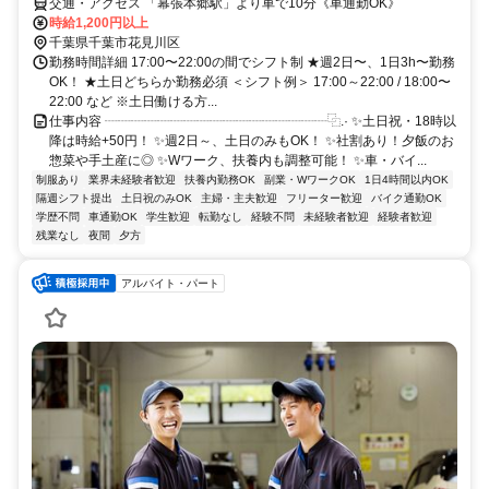
交通・アクセス 「幕張本郷駅」より車で10分《車通勤OK》
時給1,200円以上
千葉県千葉市花見川区
勤務時間詳細 17:00〜22:00の間でシフト制 ★週2日〜、1日3h〜勤務
OK！ ★土日どちらか勤務必須 ＜シフト例＞ 17:00～22:00 / 18:00〜
22:00 など ※土日働ける方...
仕事内容 ┈┈┈┈┈┈┈┈┈┈┈┈┈┈┈┈┈⿻.· ✨土日祝・18時以
降は時給+50円！ ✨週2日～、土日のみもOK！ ✨社割あり！夕飯のお
惣菜や手土産に◎ ✨Wワーク、扶養内も調整可能！ ✨車・バイ...
制服あり
業界未経験者歓迎
扶養内勤務OK
副業・WワークOK
1日4時間以内OK
隔週シフト提出
土日祝のみOK
主婦・主夫歓迎
フリーター歓迎
バイク通勤OK
学歴不問
車通勤OK
学生歓迎
転勤なし
経験不問
未経験者歓迎
経験者歓迎
残業なし
夜間
夕方
アルバイト・パート