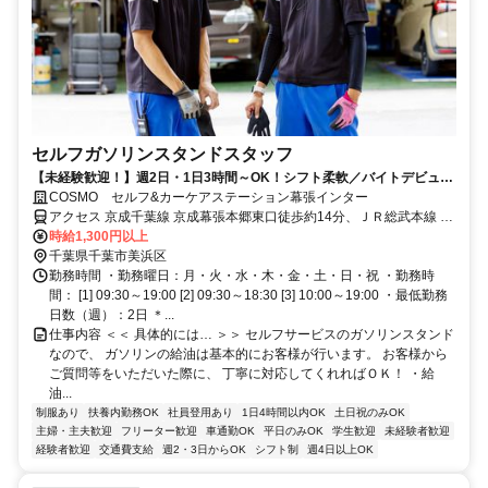
セルフガソリンスタンドスタッフ
【未経験歓迎！】週2日・1日3時間～OK！シフト柔軟／バイトデビュー
OK／社員割引／幅広いスキルが身につく
COSMO セルフ&カーケアステーション幕張インター
アクセス 京成千葉線 京成幕張本郷東口徒歩約14分、ＪＲ総武本線 幕
張本郷東口徒歩約14分 京成幕張本郷駅から徒歩14分
時給1,300円以上
千葉県千葉市美浜区
勤務時間 ・勤務曜日：月・火・水・木・金・土・日・祝 ・勤務時
間： [1] 09:30～19:00 [2] 09:30～18:30 [3] 10:00～19:00 ・最低勤務
日数（週）：2日 ＊...
仕事内容 ＜＜ 具体的には… ＞＞ セルフサービスのガソリンスタンド
なので、 ガソリンの給油は基本的にお客様が行います。 お客様から
ご質問等をいただいた際に、 丁寧に対応してくれればＯＫ！ ・給
油...
制服あり
扶養内勤務OK
社員登用あり
1日4時間以内OK
土日祝のみOK
主婦・主夫歓迎
フリーター歓迎
車通勤OK
平日のみOK
学生歓迎
未経験者歓迎
経験者歓迎
交通費支給
週2・3日からOK
シフト制
週4日以上OK