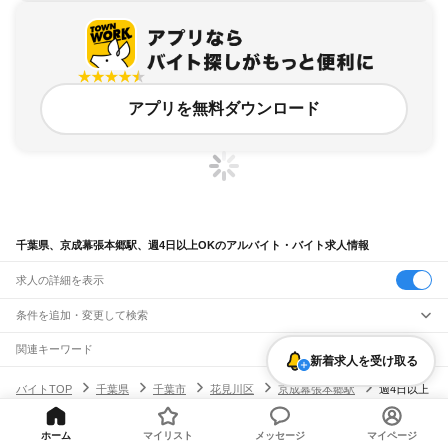
アプリを無料ダウンロード
千葉県、京成幕張本郷駅、週4日以上OKのアルバイト・バイト求人情報
求人の詳細を表示
条件を追加・変更して検索
市区町村を追加・変更
関連キーワード
新着求人を受け取る
完全在宅ワーク 全国
シール貼り 在宅
現在地周辺
ガチャガチャ
犬カフェ
千葉県
駅を追加・変更
バイトTOP
千葉県
千葉市
花見川区
京成幕張本郷駅
週4日以上
千葉県
すべて
OKのアルバイト・バイト・求人
千葉市
すべて
職種を追加・変更
JR武蔵野線
中央区
花見川区
稲毛区
若葉区
緑区
美浜区
ホーム
マイリスト
メッセージ
マイページ
南流山駅
新松戸駅
新八柱駅
東松戸駅
市川大野駅
船橋法典駅
西船橋駅
飲食・フードサービス