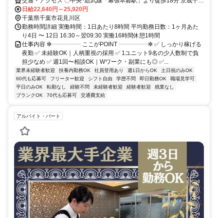
交通・アクセス 〇中央･総武線「幕張本郷駅」より徒歩18分 京成千葉
線「京成幕張駅」より徒歩16分 〇車通勤可・バイク通勤可(駐車場完
日給22,640円～25,920円
備) ※営業所によって異なります。気になる際は遠慮なくご連絡くだ
千葉県千葉市花見川区
さい。
勤務時間詳細 実働時間：1日あたり8時間 平均勤務日数：1ヶ月あた
り4日 〜 12日 16:30～翌09:30 実働16時間休憩1時間
仕事内容 ✼┈┈┈┈┈ ここがPOINT ┈┈┈┈┈✼ ✅ しっかり稼げる
夜勤 ✅ 未経験OK｜人柄重視の採用 ✅ 1ユニット9名の少人数制で負
担少なめ ✅ 週1回〜相談OK｜Wワーク・副業にも◎ ✅...
業界未経験者歓迎
扶養内勤務OK
社員登用あり
週1日からOK
土日祝のみOK
60代も応募可
フリーター歓迎
シフト自由
学歴不問
即日勤務OK
職場見学可
平日のみOK
転勤なし
経験不問
未経験者歓迎
経験者歓迎
残業なし
ブランクOK
70代も応募可
交通費支給
アルバイト・パート