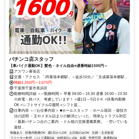
パチンコ店スタッフ
【車バイク通勤OK】髪色・ネイル自由⭐遅番時給1500円～
アスワン幕張店
交通・アクセス 「JR幕張本郷駅」～徒歩10分／「京成幕張本郷駅」
～徒歩10分／車バイク通勤OK
時給1,300円～2,075円
千葉県千葉市美浜区
勤務時間詳細 ＜✅勤務時間＞ 早番 09:00～16:30 遅番 16:00～23:30
※終電・終バス、考慮しています！ ⭐週1日～5日ＯＫ ⭐扶養内勤務
OK ⭐シフトサイクル/2週間 ⭐シフト提...
仕事内容 ＜✅お仕事内容＞ ■ホールスタッフ ・ホール巡回 ・遊技方
法の説明 ・玉やメダル詰まりの解消といった、簡単なトラブル対応
・最新パチンコ台のご案内 ・ドル箱の交換運搬業務。 ・空いている
遊技...
制服あり
扶養内勤務OK
週1日からOK
土日祝のみOK
主婦・主夫歓迎
フリーター歓迎
バイク通勤OK
給料前払いOK
短期
学歴不問
車通勤OK