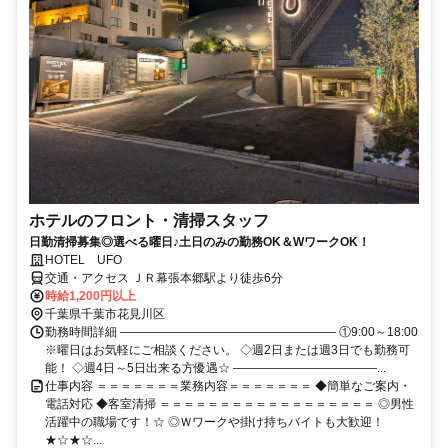
ホテルのフロント・清掃スタッフ
日勤清掃募集◎選べる曜日♪土日のみの勤務OK＆WワークOK！
HOTEL UFO
交通・アクセス ＪＲ幕張本郷駅より徒歩6分
時給1,200円以上
千葉県千葉市花見川区
勤務時間詳細 ―――――――――――――――――― ①9:00～18:00
※曜日はお気軽にご相談ください。 ◇週2日または週3日でも勤務可
能！ ◇週4日～5日出来る方優遇☆ ――――――――――――...
仕事内容 ＝＝＝＝＝＝＝業務内容＝＝＝＝＝＝＝ ◆簡単なご案内・
電話対応 ◆客室清掃 ＝＝＝＝＝＝＝＝＝＝＝＝＝＝＝＝＝＝ ◎男性
活躍中の職場です！☆ ◎Ｗワークや掛け持ちバイトも大歓迎！
★☆★☆...