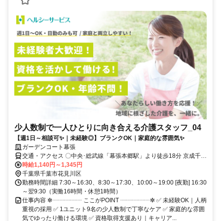
少人数制で一人ひとりに向き合える介護スタッフ_04
【週1日～相談可✨｜未経験◎】ブランクOK｜家庭的な雰囲気✨
ガーデンコート幕張
交通・アクセス 〇中央･総武線「幕張本郷駅」より徒歩18分 京成千葉
線「京成幕張駅」より徒歩16分 〇車通勤可・バイク通勤可(駐車場完
時給1,140円～1,345円
備) ※営業所によって異なります。気になる際は遠慮なくご連絡くだ
千葉県千葉市花見川区
さい。
勤務時間詳細 7:30～16:30、8:30～17:30、10:00～19:00 [夜勤] 16:30
～翌9:30（実働16時間・休憩1時間）
仕事内容 ✼┈┈┈┈┈ ここがPOINT ┈┈┈┈┈✼ ✅ 未経験OK｜人柄
重視の採用 ✅ 1ユニット9名の少人数制で丁寧なケア ✅ 家庭的な雰囲
気でゆったり働ける環境 ✅ 資格取得支援あり｜キャリア...