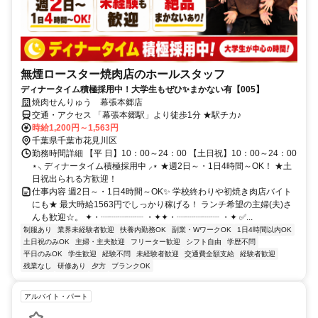
無煙ロースター焼肉店のホールスタッフ
ディナータイム積極採用中！大学生もぜひ✨まかない有【005】
焼肉せんりゅう 幕張本郷店
交通・アクセス 「幕張本郷駅」より徒歩1分 ★駅チカ♪
時給1,200円～1,563円
千葉県千葉市花見川区
勤務時間詳細 【平 日】10：00～24：00 【土日祝】10：00～24：00
⋆⸜ ディナータイム積極採用中 ⸝⋆ ★週2日～・1日4時間～OK！ ★土
日祝出られる方歓迎！
仕事内容 週2日～・1日4時間～OK✨ 学校終わりや初焼き肉店バイト
にも★ 最大時給1563円でしっかり稼げる！ ランチ希望の主婦(夫)さ
んも歓迎☆。 ✦・┈┈┈┈┈ ・✦✦・┈┈┈┈┈ ・✦ ✅...
制服あり
業界未経験者歓迎
扶養内勤務OK
副業・WワークOK
1日4時間以内OK
土日祝のみOK
主婦・主夫歓迎
フリーター歓迎
シフト自由
学歴不問
平日のみOK
学生歓迎
経験不問
未経験者歓迎
交通費全額支給
経験者歓迎
残業なし
研修あり
夕方
ブランクOK
アルバイト・パート