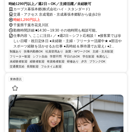
時給1290円以上／週2日～OK／主婦活躍／未経験可
カーブス幕張本郷(株式会社ハイ・スタンダード)
交通・アクセス 京成電鉄・京成幕張本郷駅から徒歩2分
時給1,290円以上
千葉県千葉市花見川区
勤務時間詳細 ■14:30～19:30 その他時間も相談可能。
仕事内容 ＼ ここに注目♪ ／ ●週2日～シフト応相談！ ●接客業では珍
しい日曜・祝日定休日 ●未経験・主婦・フリーター活躍中★ ●部活や
スポーツ経験を活かせるお仕事 ●高時給＆厚待遇でお迎え♪ ●2...
制服あり
扶養内勤務OK
社員登用あり
副業・WワークOK
主婦・主夫歓迎
フリーター歓迎
シフト自由
学歴不問
平日のみOK
学生歓迎
転勤なし
未経験者歓迎
経験者歓迎
有資格者歓迎
研修あり
夕方
ブランクOK
交通費支給
長期歓迎
フルタイム歓迎
業務委託