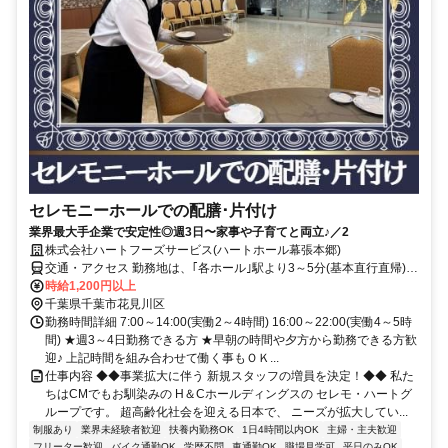
セレモニーホールでの配膳･片付け
業界最大手企業で安定性◎週3日〜家事や子育てと両立♪／2
株式会社ハートフーズサービス(ハートホール幕張本郷)
交通・アクセス 勤務地は、｢各ホール｣駅より3～5分(基本直行直帰)の
駅近現場多数
時給1,200円以上
千葉県千葉市花見川区
勤務時間詳細 7:00～14:00(実働2～4時間) 16:00～22:00(実働4～5時
間) ★週3～4日勤務できる方 ★早朝の時間や夕方から勤務できる方歓
迎♪ 上記時間を組み合わせて働く事もＯＫ...
仕事内容 ◆◆事業拡大に伴う 新規スタッフの増員を決定！◆◆ 私た
ちはCMでもお馴染みの H＆Cホールディングスの セレモ・ハートグ
ループです。 超高齢化社会を迎える日本で、 ニーズが拡大してい...
制服あり
業界未経験者歓迎
扶養内勤務OK
1日4時間以内OK
主婦・主夫歓迎
フリーター歓迎
バイク通勤OK
学歴不問
車通勤OK
職場見学可
平日のみOK