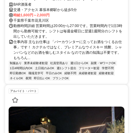
BAR酒落者
交通・アクセス 幕張本郷駅から徒歩5分
時給1,600円～2,000円
千葉県千葉市花見川区
勤務時間詳細 営業時間は20:00から27:00です。営業時間内で1日3時
間から勤務可能です。シフトは毎週金曜日に翌週1週間分のシフトを
出していただきます。
仕事内容 主なお仕事は 「バーカウンターに立ってお酒をつくるお仕
事」です！ カクテルではなく、プレミアムなウイスキー 焼酎、シャ
ンパンなどのお酒を愉しむスタイル なのでお酒の知識は不要です。
もちろん...
制服あり
業界未経験者歓迎
社員登用あり
週1日からOK
副業・WワークOK
1日4時間以内OK
土日祝のみOK
週1シフト提出
フリーター歓迎
学歴不問
即日勤務OK
職場見学可
平日のみOK
経験不問
未経験者歓迎
経験者歓迎
ネイルOK
夜間
即日払いOK
ブランクOK
アルバイト・パート