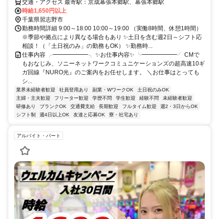
交通・アクセス 最寄駅：京成幕張本郷駅、幕張本郷駅
時給1,650円以上
千葉県習志野市
勤務時間詳細 9:00～18:00 10:00～19:00 （実働8時間、休憩1時間）
※季節や拠点により異なる場合もあり ✨土日を含む週2日～シフト応
相談！（「土日祝のみ」の勤務もOK） ✨勤務時...
仕事内容 ╭━━━━━━╮ ✨お仕事内容✨ ╰━━━━━━╯ CMで
もおなじみ、ソニーネットワークコミュニケーションズの超高速10ギ
ガ回線『NURO光』のご案内をお任せします。 ＼お仕事はとっても
シ...
業界未経験者歓迎
社員登用あり
副業・WワークOK
土日祝のみOK
主婦・主夫歓迎
フリーター歓迎
学歴不問
学生歓迎
経験不問
未経験者歓迎
研修あり
ブランクOK
交通費支給
長期歓迎
フルタイム歓迎
週2・3日からOK
シフト制
週4日以上OK
友達と応募OK
寮・社宅あり
アルバイト・パート