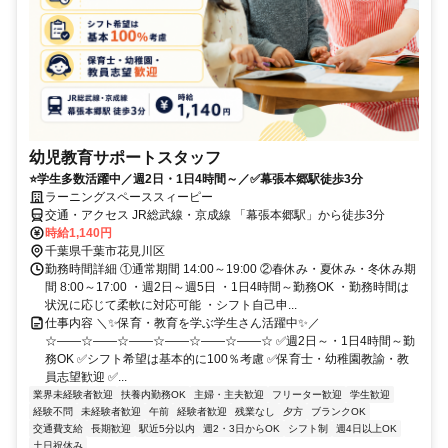
幼児教育サポートスタッフ
⭐学生多数活躍中／週2日・1日4時間～／✅幕張本郷駅徒歩3分
ラーニングスペーススィーピー
交通・アクセス JR総武線・京成線 「幕張本郷駅」から徒歩3分
時給1,140円
千葉県千葉市花見川区
勤務時間詳細 ①通常期間 14:00～19:00 ②春休み・夏休み・冬休み期
間 8:00～17:00 ・週2日～週5日 ・1日4時間～勤務OK ・勤務時間は
状況に応じて柔軟に対応可能 ・シフト自己申...
仕事内容 ＼✨保育・教育を学ぶ学生さん活躍中✨／
☆――☆――☆――☆――☆――☆――☆ ✅週2日～・1日4時間～勤
務OK ✅シフト希望は基本的に100％考慮 ✅保育士・幼稚園教諭・教
員志望歓迎 ✅...
業界未経験者歓迎
扶養内勤務OK
主婦・主夫歓迎
フリーター歓迎
学生歓迎
経験不問
未経験者歓迎
午前
経験者歓迎
残業なし
夕方
ブランクOK
交通費支給
長期歓迎
駅近5分以内
週2・3日からOK
シフト制
週4日以上OK
土日祝休み