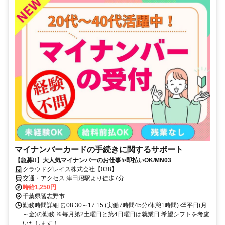
マイナンバーカードの手続きに関するサポート
【急募!!】大人気マイナンバーのお仕事✨即払いOK/MN03
クラウドグレイス株式会社【038】
交通・アクセス 津田沼駅より徒歩7分
時給1,250円
千葉県習志野市
勤務時間詳細 ⏰08:30～17:15 (実働7時間45分/休憩1時間) ⛅平日(月
～金)の勤務 ※毎月第2土曜日と第4日曜日は就業日 希望シフトを考慮
いたします！