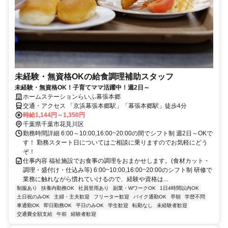
未経験・無資格OKの給食調理補助スタッフ
未経験・無資格OK！子育てママ活躍中！週2日～
ホームステーションらいふ幕張本郷
交通・アクセス 「京浜幕張本郷駅」「幕張本郷駅」徒歩4分
時給1,144円～1,350円
千葉県千葉市花見川区
勤務時間詳細 6:00～10:00,16:00~20:00の間でシフト制 週2日～OKで
す！ 勤務スタート日についてはご相談に乗りますのでお気軽にどう
ぞ！
仕事内容 福祉施設でお食事の調理をおまかせします。(食材カット・
調理・盛付け・仕込み等) 6:00~10:00,16:00~20:00のシフト制 研修で
業務に触れながら慣れていけるので、経験や資格は...
制服あり
扶養内勤務OK
社員登用あり
副業・WワークOK
1日4時間以内OK
土日祝のみOK
主婦・主夫歓迎
フリーター歓迎
バイク通勤OK
早朝
学歴不問
車通勤OK
即日勤務OK
平日のみOK
学生歓迎
転勤なし
未経験者歓迎
交通費全額支給
午前
経験者歓迎