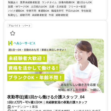
制服あり
業界未経験者歓迎
ランチタイム
扶養内勤務OK
週1日からOK
副業・WワークOK
土日祝のみOK
主婦・主夫歓迎
フリーター歓迎
バイク通勤OK
学歴不問
車通勤OK
職場見学可
平日のみOK
学生歓迎
転勤なし
経験不問
未経験者歓迎
午前
経験者歓迎
アルバイト・パート
夜勤専従|週1回から働ける介護スタッフ_04
1回2.2万円～可✨週1日OK｜未経験歓迎の夜勤介護スタッフ
ガーデンコート幕張