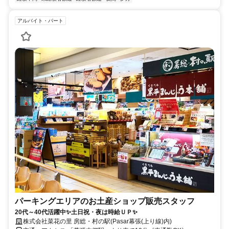
アルバイト・パート
パーキングエリアのお土産ショップ販売スタッフ
20代～40代活躍中✨土日祝・夜は時給ＵＰ✨
株式会社菜花の里 房総・村の駅(Pasar幕張(上り線)内)