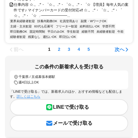
仕事内容 ☆.。.:*・゜☆.。.:*・゜☆.。.:*・゜☆ 【増員】毎年人気の案
件です♪ マイナンバーカードの受付対応✊❗ ☆.。.:*・゜☆.。.:*・゜
☆.。.:*・゜☆ ╭━━━━━━━...
業界未経験者歓迎
扶養内勤務OK
社員登用あり
副業・WワークOK
主婦・主夫歓迎
60代も応募可
フリーター歓迎
給料前払いOK
学歴不問
即日勤務OK
固定時間制
平日のみOK
学生歓迎
経験不問
未経験者歓迎
午前
経験者歓迎
残業なし
週払いOK
即日払いOK
前へ
次へ
1
2
3
4
5
この条件の新着求人を受け取る
千葉県 / 京成幕張本郷駅
週4日以上OK
「LINEで受け取る」では、新着求人のほか、おすすめ情報なども配信しま
す。
詳しくはこちら
LINEで受け取る
メールで受け取る