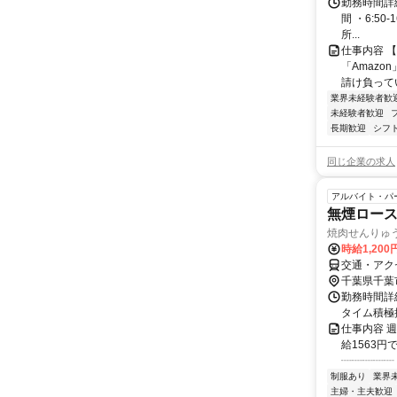
勤務時間詳細
間 ・6:50
所...
仕事内容 
「Amazo
請け負ってい
業界未経験者歓
未経験者歓迎
長期歓迎
シフ
同じ企業の求人
アルバイト・パ
無煙ロー
焼肉せんりゅ
時給1,200
交通・アク
千葉県千葉
勤務時間詳細
タイム積極
仕事内容 
給1563円
┈┈┈┈┈ 
制服あり
業界
主婦・主夫歓迎