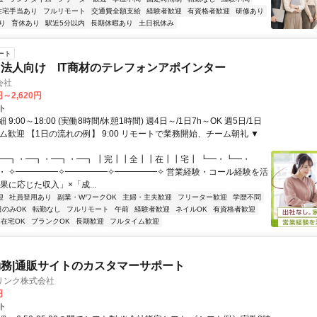
住宅手当あり
フルリモート
交通費全額支給
経験者歓迎
有資格者歓迎
研修あり
り
育休あり
駅近5分以内
長期休暇あり
土日祝休み
ート
法人向け IT商材のテレフォンアポインター
会社
円～2,620円
ト
9:00～18:00 (実働8時間/休憩1時間) 週4日～/1日7h～OK 週5日/1日
ム歓迎 【1日の流れの例】 9:00 リモートで業務開始、チーム朝礼 ▼
・━┓・━┓・━┓・━┓ ┃完┃┃全┃┃在┃┃宅┃ ┗━・┗━・
・ ✧━━━━━✧━━━━━✧━━━━━✧ 営業経験・コール経験を活
果に応じた収入」×「成...
迎
社員登用あり
副業・WワークOK
主婦・主夫歓迎
フリーター歓迎
学歴不問
日のみOK
転勤なし
フルリモート
午前
経験者歓迎
ネイルOK
有資格者歓迎
在宅OK
ブランクOK
長期歓迎
フルタイム歓迎
務|通販サイトのカスタマーサポート
リンク株式会社
円
ト