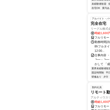
未経験者歓迎
在宅OK
賞与あ
アルバイト・パ
完全在宅 
リーグル株式
時給1,600
フルリモー
勤務時間詳細 
8hフルタイ
12:00...
仕事内容 
┗━・┗━
かして 「成
業界未経験者歓
固定時間制
平
研修あり
夕方
契約社員
リモート勤
アルティウス
時給1,400
フルリモー