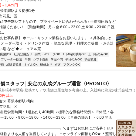
円～1,425円
幕張本郷駅より徒歩1分
市花見川区
自己申告制シフトなので、プライベートに合わせられる♪ ※長期休暇など
ください！ 【勤務時間】 月～金 6:00～23:00 土 6:30～23:00 日祝
...
【お仕事内容】 ホール・キッチン業務をお願いします。 ＜具体的には…
 ・オーダー取り ・ドリンク作成 ・簡単な調理 ・料理のご提供 ・お会計
場 など ◆マニュアル完...
内勤務OK
社員登用あり
副業・WワークOK
1日4時間以内OK
土日祝のみOK
フリーター歓迎
早朝
シフト自由
学歴不問
平日のみOK
学生歓迎
午前
経験者歓迎
ネイルOK
研修あり
夕方
ブランクOK
舗スタッフ│安定の京成グループ運営〈PRONTO〉
成幕張本郷駅店(勤務エリアや店舗は居住地を考慮の上、入社時に決定)/株式会社コ
00円以上
セス 幕張本郷駅 構内
市花見川区
細 総労働時間：1週あたり40時間 ＜標準的な勤務時間例＞ ※休憩：各
0～15:00 ・9:00～18:00 ・14:00～23:00 【早番の場合】 ・6:00 開店
┏━━━━━━━━━━━━━━━━┓ ＼まずはお気軽にご応募くださ
は経験よりも人柄を重視しています。 ＊オンライン面接もOK★ ＊堅苦し