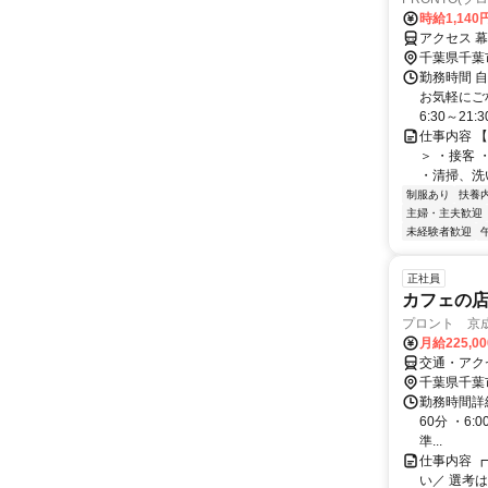
時給1,140
アクセス 
千葉県千葉
勤務時間 
お気軽にご相談
6:30～21:30
仕事内容 
＞ ・接客
・清掃、洗い
制服あり
扶養
主婦・主夫歓迎
未経験者歓迎
正社員
カフェの店
プロント 京
成
月給225,0
交通・アク
千葉県千葉
勤務時間詳
60分 ・6:0
準...
仕事内容 
い／ 選考