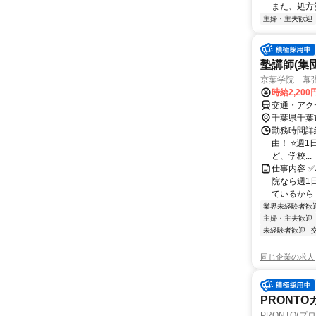
また、処方箋
主婦・主夫歓迎
塾講師(集
京葉学院 幕
時給2,20
交通・アク
千葉県千葉
勤務時間詳細 1
由！ ⭐週
ど、学校...
仕事内容 
院なら週1
ているから 
業界未経験者歓
主婦・主夫歓迎
未経験者歓迎
同じ企業の求人
PRONT
PRONTO(