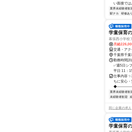
い面接ではあ
業界未経験者歓
駅ナカ
研修あ
学童保育
幕張西小学校
月給226,0
交通・アク
千葉県千葉
勤務時間詳細
✅週5日シフ
平日 11：15
仕事内容 ✨
ちに安心・
◆――――
業界未経験者歓
未経験者歓迎
同じ企業の求人
学童保育