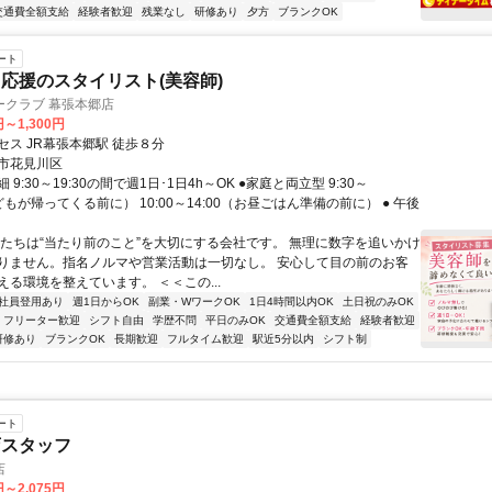
交通費全額支給
経験者歓迎
残業なし
研修あり
夕方
ブランクOK
ート
応援のスタイリスト(美容師)
ークラブ 幕張本郷店
円～1,300円
セス JR幕張本郷駅 徒歩８分
市花見川区
9:30～19:30の間で週1日･1日4h～OK ●家庭と両立型 9:30～
子どもが帰ってくる前に） 10:00～14:00（お昼ごはん準備の前に） ● 午後
私たちは“当たり前のこと”を大切にする会社です。 無理に数字を追いかけ
りません。指名ノルマや営業活動は一切なし。 安心して目の前のお客
える環境を整えています。 ＜＜この...
社員登用あり
週1日からOK
副業・WワークOK
1日4時間以内OK
土日祝のみOK
フリーター歓迎
シフト自由
学歴不問
平日のみOK
交通費全額支給
経験者歓迎
研修あり
ブランクOK
長期歓迎
フルタイム歓迎
駅近5分以内
シフト制
ート
店スタッフ
店
円～2,075円