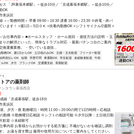
セス 「JR幕張本郷駅」～徒歩10分／「京成幕張本郷駅」～徒歩10分／
勤OK
市美浜区
＜✅勤務時間＞ 早番 09:00～16:30 遅番 16:00～23:30 ※終電・終バ
います！ ⭐週1日～5日ＯＫ ⭐扶養内勤務OK ⭐シフトサイクル/2週間 ⭐
＜✅お仕事内容＞ ■ホールスタッフ ・ホール巡回 ・遊技方法の説明 ・玉
まりの解消といった、簡単なトラブル対応 ・最新パチンコ台のご案内
換運搬業務。 ・空いている遊技...
内勤務OK
週1日からOK
土日祝のみOK
主婦・主夫歓迎
フリーター歓迎
給料前払いOK
短期
学歴不問
車通勤OK
学生歓迎
未経験者歓迎
午前
イルOK
夕方
ブランクOK
交通費支給
長期歓迎
ート
ストアの薬剤師
オンタウン幕張西店
円
京成線「京成幕張駅」徒歩18分
市美浜区
昼、夕方・夜 勤務曜日・時間 11:00～20:00の間で1日5時間～応相談
日の勤務 ※勤務曜日応相談 ※シフトの相談可能 ※夕方以降：土日祝日勤
大歓迎 ☆未経験可
● 仕事内容 お客様からお預かりする処方箋に 不備がないかを確認し調剤
す。 お薬を渡す際は 服用や使用方法についてご案内をしてください。