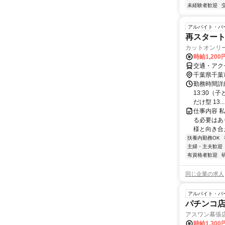
未経験者歓迎
アルバイト・パ
再スタート
カットオンリ
時給1,200
交通・アク
千葉県千葉
勤務時間詳細 
13:30（
だけ型 13...
仕事内容 
る必要はあ
様と向き合
扶養内勤務OK
主婦・主夫歓迎
有資格者歓迎
同じ企業の求人
アルバイト・パ
パチンコ
アスワン幕張
時給1,300