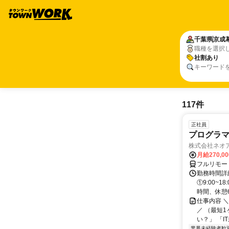
千葉県
京成
職種を選択
社割あり
キーワード
117件
正社員
プログラマ
株式会社ネオ
月給270,0
フルリモー
勤務時間詳細
①9:00~
時間、休憩6.
仕事内容 
／ （最短
い？」 「I
業界未経験者歓