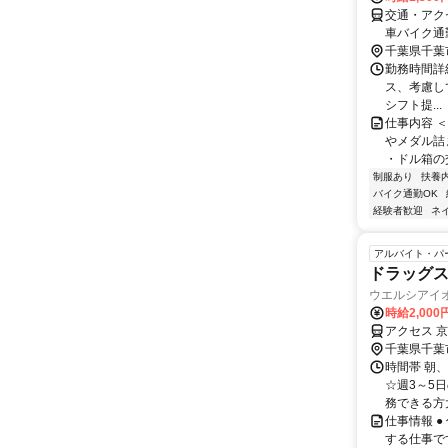
交通・アク
車バイク通
千葉県千葉
勤務時間詳細 
ス、考慮して
シフト提...
仕事内容 
やメダル詰
・ドル箱の交
制服あり
扶養
バイク通勤OK
経験者歓迎
ネ
アルバイト・パ
ドラッグ
ウエルシアイ
時給2,000
アクセス 
千葉県千葉
時間帯 朝、
☆週3～5
務できる方
仕事情報 
する仕事で