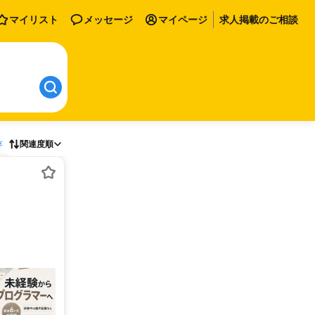
マイリスト
メッセージ
マイページ
求人掲載のご相談
存
関連度順