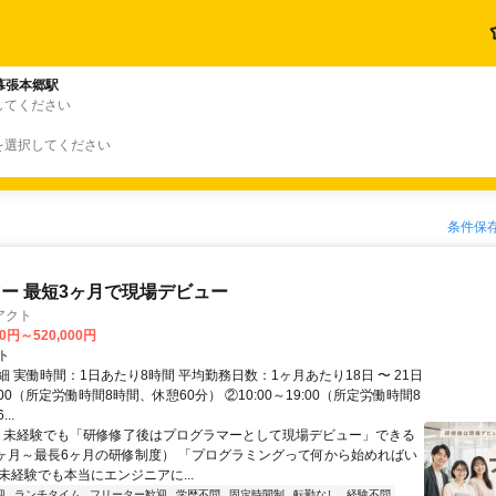
幕張本郷駅
してください
を選択してください
条件保
ー 最短3ヶ月で現場デビュー
アクト
00円～520,000円
ト
 実働時間：1日あたり8時間 平均勤務日数：1ヶ月あたり18日 〜 21日
18:00（所定労働時間8時間、休憩60分） ②10:00～19:00（所定労働時間8
..
＼ 未経験でも「研修修了後はプログラマーとして現場デビュー」できる
1ヶ月～最長6ヶ月の研修制度） 「プログラミングって何から始めればい
T未経験でも本当にエンジニアに...
迎
ランチタイム
フリーター歓迎
学歴不問
固定時間制
転勤なし
経験不問