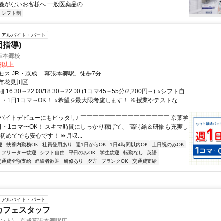
がないお客様へ 一般医薬品の...
シフト制
アルバイト・パート
団指導)
張本郷校
0円以上
セス JR・京成 「幕張本郷駅」徒歩7分
市花見川区
6:30～22:00/18:30～22:00 (1コマ45～55分/2,200円～) ⭐シフト自
1日・1日1コマ～OK！ ⭐希望を最大限考慮します！ ※授業やテストな
✅バイトデビューにもピッタリ♪ ￣￣￣￣￣￣￣￣￣￣￣￣￣￣￣ 京葉学
日・1コマ〜OK！ スキマ時間にしっかり稼げて、 高時給＆研修も充実し
初めてでも安心です！ ⏩月収...
迎
扶養内勤務OK
社員登用あり
週1日からOK
1日4時間以内OK
土日祝のみOK
フリーター歓迎
シフト自由
平日のみOK
学生歓迎
転勤なし
英語
交通費全額支給
経験者歓迎
研修あり
夕方
ブランクOK
交通費支給
アルバイト・パート
Oカフェスタッフ
プロント) 京成幕張本郷駅店