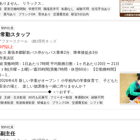
りません。 リラックス...
迎
変形労働時間制
学歴不問
職場見学可
転勤なし
経験不問
住宅手当あり
り
賞与あり
ブランクOK
育休あり
交通費支給
駅近5分以内
契約社員
の常勤スタッフ
アフタースクール (株)理究キッズ
00円以上
セス 幕張本郷駅前バス停からバス乗車2分、降車後徒歩3分
市美浜区
 実働時間：1日あたり7時間 平均勤務日数：1ヶ月あたり20日 〜 21日
ト制(月曜～土曜) ✅週35時間(実働7時間・休憩60分） 【⏰勤務時間】
～1...
2026年4月 新しい学童がオープン！ 小学校内の学童保育で、 子どもた
安全の場と、 楽しい放課後を一緒に作りませんか？
―――――――――――――◆ ＜✨おすす...
迎
主婦・主夫歓迎
60代も応募可
フリーター歓迎
車通勤OK
経験不問
経験者歓迎
有資格者歓迎
研修あり
ブランクOK
交通費支給
シフト制
契約社員
の副主任