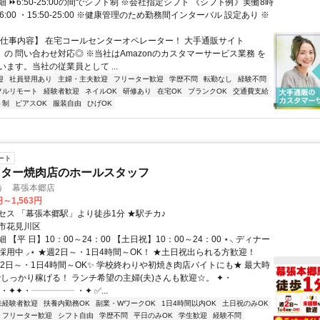
 ⏩6:50-25:00の間でシフト制 ※会社指定シフト 《シフト例》実働8時
-16:00 ・15:50-25:00 ※健康管理のため勤務間インターバル 設定あり ※
【仕事内容】 在宅コールセンターオペレーター！ 大手通販サイト
n」の 問い合わせ対応◎ ※当社はAmazonのカスタマーサービス業務 を
ます。当社の従業員として ...
迎
社員登用あり
主婦・主夫歓迎
フリーター歓迎
学歴不問
転勤なし
経験不問
フルリモート
経験者歓迎
ネイルOK
研修あり
在宅OK
ブランクOK
交通費支給
ト制
ピアスOK
服装自由
ひげOK
ート
スター焼肉店のホールスタッフ
う 幕張本郷店
円～1,563円
セス 「幕張本郷駅」より徒歩1分 ★駅チカ♪
市花見川区
 【平 日】10：00～24：00 【土日祝】10：00～24：00 ⋆⸜ ディナー
採用中 ⸝⋆ ★週2日～・1日4時間～OK！ ★土日祝出られる方歓迎！
週2日～・1日4時間～OK✨ 学校終わりや初焼き肉店バイトにも★ 最大時
でしっかり稼げる！ ランチ希望の主婦(夫)さんも歓迎☆。 ✦・
・✦✦・┈┈┈┈┈ ・✦ ✅...
未経験者歓迎
扶養内勤務OK
副業・WワークOK
1日4時間以内OK
土日祝のみOK
フリーター歓迎
シフト自由
学歴不問
平日のみOK
学生歓迎
経験不問