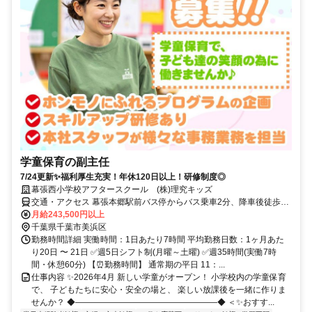
学童保育の副主任
7/24更新✨福利厚生充実！年休120日以上！研修制度◎
幕張西小学校アフタースクール (株)理究キッズ
交通・アクセス 幕張本郷駅前バス停からバス乗車2分、降車後徒歩3
分
月給243,500円以上
千葉県千葉市美浜区
勤務時間詳細 実働時間：1日あたり7時間 平均勤務日数：1ヶ月あた
り20日 〜 21日 ✅週5日シフト制(月曜～土曜) ✅週35時間(実働7時
間・休憩60分) 【⏰勤務時間】 通常期の平日 11：...
仕事内容 ✨2026年4月 新しい学童がオープン！ 小学校内の学童保育
で、 子どもたちに安心・安全の場と、 楽しい放課後を一緒に作りま
せんか？ ◆―――――――――――――――――◆ ＜✨おすす...