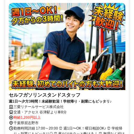
セルフガソリンスタンドスタッフ
週1日〜夕方3時間！未経験歓迎！学校帰り・副業にもピッタリ♪
三愛リテールサービス株式会社
交通・アクセス 谷津駅より車8分
時給1,200円以上
千葉県習志野市
勤務時間詳細 17:00～20:00 ⏰ 週1日〜OK！曜日相談OK♪ ⏰ 学校帰
り・副業にもピッタリ◎ ⏰ 夜だけサクッと働ける！ ⏰ 無理なく続け