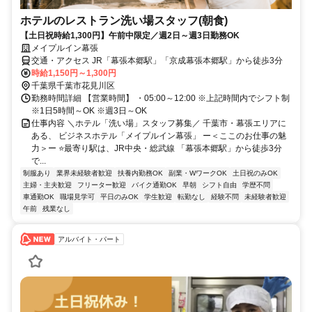
ホテルのレストラン洗い場スタッフ(朝食)
【土日祝時給1,300円】午前中限定／週2日～週3日勤務OK
メイプルイン幕張
交通・アクセス JR「幕張本郷駅」「京成幕張本郷駅」から徒歩3分
時給1,150円～1,300円
千葉県千葉市花見川区
勤務時間詳細 【営業時間】 ・05:00～12:00 ※上記時間内でシフト制
※1日5時間～OK ※週3日～OK
仕事内容 ＼ホテル「洗い場」スタッフ募集／ 千葉市・幕張エリアに
ある、 ビジネスホテル「メイプルイン幕張」 ー＜ここのお仕事の魅
力＞ー ⭐最寄り駅は、JR中央・総武線 「幕張本郷駅」から徒歩3分
で...
制服あり
業界未経験者歓迎
扶養内勤務OK
副業・WワークOK
土日祝のみOK
主婦・主夫歓迎
フリーター歓迎
バイク通勤OK
早朝
シフト自由
学歴不問
車通勤OK
職場見学可
平日のみOK
学生歓迎
転勤なし
経験不問
未経験者歓迎
午前
残業なし
アルバイト・パート