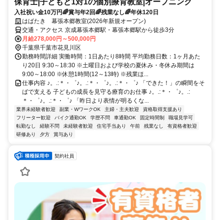
保育士|子どもと1対1の個別療育教室|オープニング
入社祝い金10万円🌈賞与年2回🌈残業なし🌈年休120日
はばたき 幕張本郷教室(2026年新規オープン)
交通・アクセス 京成幕張本郷駅・幕張本郷駅から徒歩3分
月給278,000円～500,000円
千葉県千葉市花見川区
勤務時間詳細 実働時間：1日あたり8時間 平均勤務日数：1ヶ月あた
り20日 9:30～18:30 ※土曜日および学校の夏休み・冬休み期間は
9:00～18:00 ※休憩1時間(12～13時) ※残業ほ...
仕事内容 ♪。.:＊・゜♪。.:＊・゜♪。.:＊・゜♪ 「できた！」の瞬間をそ
ばで支える 子どもの成長を見守る療育のお仕事 ♪。.:＊・゜♪。.:
＊・゜♪。.:＊・゜♪ 「昨日より表情が明るくな...
業界未経験者歓迎
副業・WワークOK
主婦・主夫歓迎
資格取得支援あり
フリーター歓迎
バイク通勤OK
学歴不問
車通勤OK
固定時間制
職場見学可
転勤なし
経験不問
未経験者歓迎
住宅手当あり
午前
残業なし
有資格者歓迎
研修あり
夕方
賞与あり
契約社員