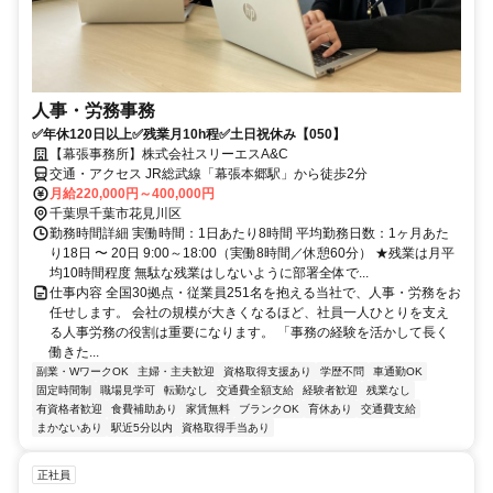
人事・労務事務
✅年休120日以上✅残業月10h程✅土日祝休み【050】
【幕張事務所】株式会社スリーエスA&C
交通・アクセス JR総武線「幕張本郷駅」から徒歩2分
月給220,000円～400,000円
千葉県千葉市花見川区
勤務時間詳細 実働時間：1日あたり8時間 平均勤務日数：1ヶ月あた
り18日 〜 20日 9:00～18:00（実働8時間／休憩60分） ★残業は月平
均10時間程度 無駄な残業はしないように部署全体で...
仕事内容 全国30拠点・従業員251名を抱える当社で、人事・労務をお
任せします。 会社の規模が大きくなるほど、社員一人ひとりを支え
る人事労務の役割は重要になります。 「事務の経験を活かして長く
働きた...
副業・WワークOK
主婦・主夫歓迎
資格取得支援あり
学歴不問
車通勤OK
固定時間制
職場見学可
転勤なし
交通費全額支給
経験者歓迎
残業なし
有資格者歓迎
食費補助あり
家賃無料
ブランクOK
育休あり
交通費支給
まかないあり
駅近5分以内
資格取得手当あり
正社員