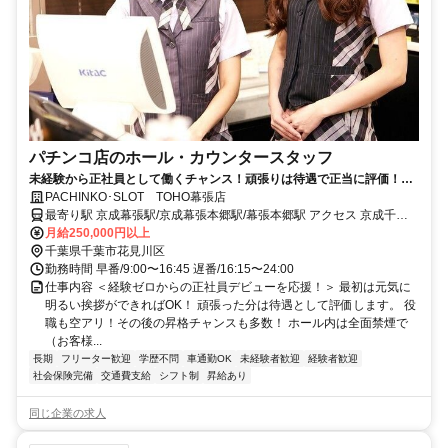
パチンコ店のホール・カウンタースタッフ
未経験から正社員として働くチャンス！頑張りは待遇で正当に評価！20
代・30代の若手が活躍中！
PACHINKO･SLOT TOHO幕張店
最寄り駅 京成幕張駅/京成幕張本郷駅/幕張本郷駅 アクセス 京成千葉
線「京成幕張駅」徒歩10分 ※車通勤可
月給250,000円以上
千葉県千葉市花見川区
勤務時間 早番/9:00〜16:45 遅番/16:15〜24:00
仕事内容 ＜経験ゼロからの正社員デビューを応援！＞ 最初は元気に
明るい挨拶ができればOK！ 頑張った分は待遇として評価します。 役
職も空アリ！その後の昇格チャンスも多数！ ホール内は全面禁煙で
（お客様...
長期
フリーター歓迎
学歴不問
車通勤OK
未経験者歓迎
経験者歓迎
社会保険完備
交通費支給
シフト制
昇給あり
同じ企業の求人