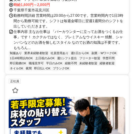
時給1,600円～2,000円
千葉県千葉市花見川区
勤務時間詳細 営業時間は20:00から27:00です。営業時間内で1日3時
間から勤務可能です。シフトは毎週金曜日に翌週1週間分のシフトを
出していただきます。
仕事内容 主なお仕事は 「バーカウンターに立ってお酒をつくるお仕
事」です！ カクテルではなく、プレミアムなウイスキー 焼酎、シャ
ンパンなどのお酒を愉しむスタイル なのでお酒の知識は不要です。
もちろん...
制服あり
業界未経験者歓迎
社員登用あり
週1日からOK
副業・WワークOK
1日4時間以内OK
土日祝のみOK
週1シフト提出
フリーター歓迎
学歴不問
即日勤務OK
職場見学可
平日のみOK
経験不問
未経験者歓迎
経験者歓迎
ネイルOK
夜間
即日払いOK
ブランクOK
正社員