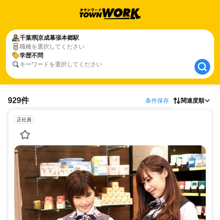
千葉県
千葉県
京成幕張本郷駅
京成幕張本郷駅
職種を選択してください
学歴不問
学歴不問
キーワードを選択してください
929件
条件保存
関連度順
正社員