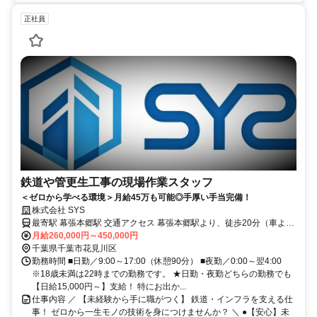
正社員
鉄道や管更生工事の現場作業スタッフ
＜ゼロから学べる環境＞月給45万も可能◎手厚い手当完備！
株式会社 SYS
最寄駅 幕張本郷駅 交通アクセス 幕張本郷駅より、徒歩20分（車より
5分） 【マイカー・バイク通勤OK！駐車場完備】 敷地内に無料駐車
月給260,000円～450,000円
場を完備しています。
千葉県千葉市花見川区
勤務時間 ■日勤／9:00～17:00（休憩90分） ■夜勤／0:00～翌4:00
※18歳未満は22時までの勤務です。 ★日勤・夜勤どちらの勤務でも
【日給15,000円～】支給！ 特にお出か...
仕事内容 ／ 【未経験から手に職がつく】 鉄道・インフラを支える仕
事！ ゼロから一生モノの技術を身につけませんか？ ＼ ●【安心】未