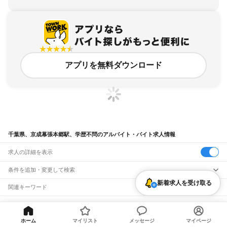
アプリを無料ダウンロード
千葉県、京成幕張本郷駅、学歴不問のアルバイト・バイト求人情報
求人の詳細を表示
条件を追加・変更して検索
新着求人を受け取る
市区町村を追加・変更
関連キーワード
完全在宅ワーク 全国
シール貼り 在宅
現在地周辺
ガチャガチャ
犬カフェ
千葉県
駅を追加・変更
バイトTOP
千葉県
千葉市
花見川区
京成幕張本郷駅
学歴不問
千葉県
すべて
のアルバイト・バイト・求人
千葉市
すべて
ホーム
マイリスト
メッセージ
マイページ
職種を追加・変更
JR武蔵野線
中央区
花見川区
稲毛区
若葉区
緑区
美浜区