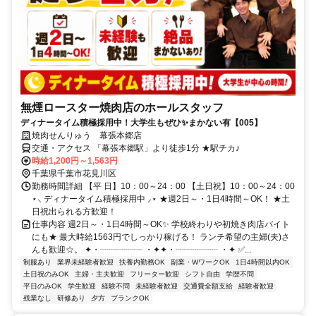
無煙ロースター焼肉店のホールスタッフ
ディナータイム積極採用中！大学生もぜひ✨まかない有【005】
焼肉せんりゅう 幕張本郷店
交通・アクセス 「幕張本郷駅」より徒歩1分 ★駅チカ♪
時給1,200円～1,563円
千葉県千葉市花見川区
勤務時間詳細 【平 日】10：00～24：00 【土日祝】10：00～24：00
⋆⸜ ディナータイム積極採用中 ⸝⋆ ★週2日～・1日4時間～OK！ ★土
日祝出られる方歓迎！
仕事内容 週2日～・1日4時間～OK✨ 学校終わりや初焼き肉店バイト
にも★ 最大時給1563円でしっかり稼げる！ ランチ希望の主婦(夫)さ
んも歓迎☆。 ✦・┈┈┈┈┈ ・✦✦・┈┈┈┈┈ ・✦ ✅...
制服あり
業界未経験者歓迎
扶養内勤務OK
副業・WワークOK
1日4時間以内OK
土日祝のみOK
主婦・主夫歓迎
フリーター歓迎
シフト自由
学歴不問
平日のみOK
学生歓迎
経験不問
未経験者歓迎
交通費全額支給
経験者歓迎
残業なし
研修あり
夕方
ブランクOK