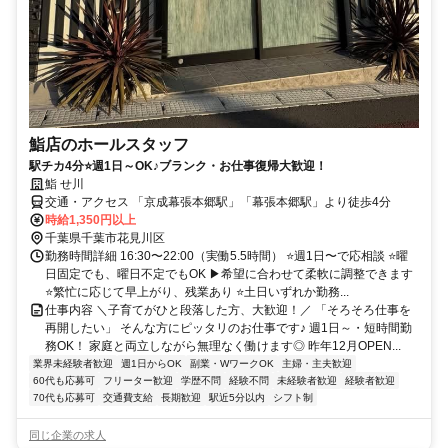
鮨店のホールスタッフ
駅チカ4分⭐週1日～OK♪ブランク・お仕事復帰大歓迎！
鮨 せ川
交通・アクセス 「京成幕張本郷駅」「幕張本郷駅」より徒歩4分
時給1,350円以上
千葉県千葉市花見川区
勤務時間詳細 16:30〜22:00（実働5.5時間） ⭐週1日〜で応相談 ⭐曜
日固定でも、曜日不定でもOK ▶希望に合わせて柔軟に調整できます
⭐繁忙に応じて早上がり、残業あり ⭐土日いずれか勤務...
仕事内容 ＼子育てがひと段落した方、大歓迎！／ 「そろそろ仕事を
再開したい」 そんな方にピッタリのお仕事です♪ 週1日～・短時間勤
務OK！ 家庭と両立しながら無理なく働けます◎ 昨年12月OPEN...
業界未経験者歓迎
週1日からOK
副業・WワークOK
主婦・主夫歓迎
60代も応募可
フリーター歓迎
学歴不問
経験不問
未経験者歓迎
経験者歓迎
70代も応募可
交通費支給
長期歓迎
駅近5分以内
シフト制
同じ企業の求人