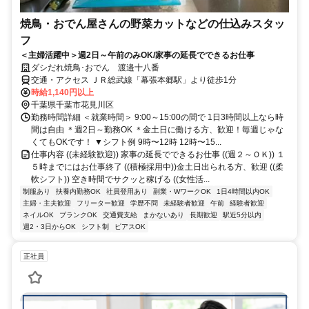
焼鳥・おでん屋さんの野菜カットなどの仕込みスタッ
フ
＜主婦活躍中＞週2日～午前のみOK/家事の延長でできるお仕事
ダシだれ焼鳥･おでん 渡邉十八番
交通・アクセス ＪＲ総武線「幕張本郷駅」より徒歩1分
時給1,140円以上
千葉県千葉市花見川区
勤務時間詳細 ＜就業時間＞ 9:00～15:00の間で 1日3時間以上なら時
間は自由 ＊週2日～勤務OK ＊金土日に働ける方、歓迎！毎週じゃな
くてもOKです！ ▼シフト例 9時〜12時 12時〜15...
仕事内容 ((未経験歓迎)) 家事の延長でできるお仕事 ((週２～ＯＫ)) １
５時までにはお仕事終了 ((積極採用中))金土日出られる方、歓迎 ((柔
軟シフト)) 空き時間でサクッと稼げる ((女性活...
制服あり
扶養内勤務OK
社員登用あり
副業・WワークOK
1日4時間以内OK
主婦・主夫歓迎
フリーター歓迎
学歴不問
未経験者歓迎
午前
経験者歓迎
ネイルOK
ブランクOK
交通費支給
まかないあり
長期歓迎
駅近5分以内
週2・3日からOK
シフト制
ピアスOK
正社員