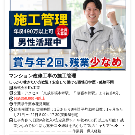
マンション改修工事の施工管理
しっかり稼ぎたい方歓迎！安定して働ける職場◎学歴・経験不問
株式会社K's工業
交通・アクセス 「京成幕張本郷駅」「 幕張本郷駅」より徒歩8分、
「京成大久保駅」より徒歩21分
月給350,000円以上
千葉県千葉市花見川区
勤務時間詳細 実働時間：1日あたり8時間 平均勤務日数：1ヶ月あた
り21日 〜 22日 8:00～17:30(実働8時間)
仕事内容 ＼日勤×高収入×安定業界✨／ 年収490万円以上も可能！ 残
業少なめで私生活も充実◎ ❖経験を活かして“次のキャリア”へ❖ ―･
―･―･―･―･―･―･―･―･―･―･― 作業員・職人経験...