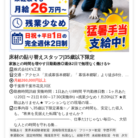
床材の貼り替えスタッフ|35歳以下限定
家族との時間を増やす日勤勤務◎週休2日で無理なく働ける✨
株式会社K's工業
交通・アクセス 「京成幕張本郷駅」「 幕張本郷駅」より徒歩8分、
「京成大久保駅」より徒歩21分
月給260,000円以上
千葉県千葉市花見川区
勤務時間詳細 実働時間：1日あたり8時間 平均勤務日数：1ヶ月あた
り20日 〜 21日 8:00～17:30(実働8h) ⭐残業少なめ！月20h以下 ★夜
勤はありません★ マンションなどの現場の場...
仕事内容 ＼35歳以下限定募集✨／ 家族との時間も、安定した収入
も。 "将来を見据えた転職"をしませんか？
╭━━━━━━━━━━━━━━╮ 仕事だけじゃない毎日へ。 大切
な人との時間を守れる働...
制服あり
業界未経験者歓迎
資格取得支援あり
フリーター歓迎
学歴不問
車通勤OK
固定時間制
職場見学可
転勤なし
経験不問
未経験者歓迎
午前
夕方