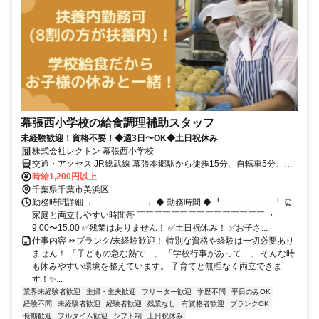
幕張西小学校の給食調理補助スタッフ
未経験歓迎！資格不要！◆週3日〜OK◆土日祝休み
株式会社レクトン 幕張西小学校
交通・アクセス JR総武線 幕張本郷駅から徒歩15分、自転車5分、自
転車通勤可
時給1,200円以上
千葉県千葉市美浜区
勤務時間詳細 ┏━━━━━━┓ ◆ 勤務時間 ◆ ┗━━━━━━┛ ⏰
家庭と両立しやすい時間帯 ￣￣￣￣￣￣￣￣￣￣￣￣￣￣￣ ・
9:00〜15:00 ✅残業はありません！ ✅土日祝休み！ ✅お子さ...
仕事内容 ⏩ブランク/未経験歓迎！ 特別な資格や経験は一切必要あり
ません！ 「子どもの急な熱で…」 「学校行事があって…」 そんな時
も休みやすい環境を整えています。 子育てと無理なく両立できま
す！✨...
業界未経験者歓迎
主婦・主夫歓迎
フリーター歓迎
学歴不問
平日のみOK
経験不問
未経験者歓迎
経験者歓迎
残業なし
有資格者歓迎
ブランクOK
長期歓迎
フルタイム歓迎
シフト制
土日祝休み