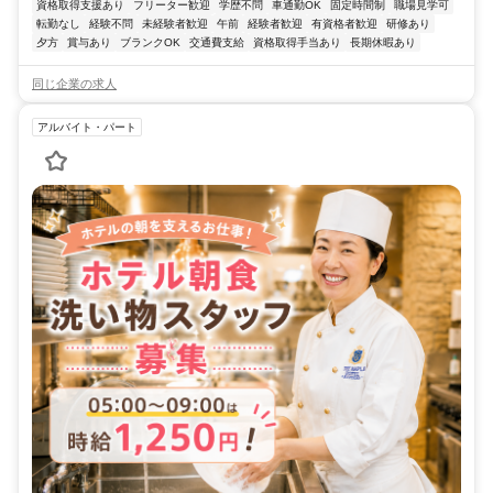
資格取得支援あり
フリーター歓迎
学歴不問
車通勤OK
固定時間制
職場見学可
転勤なし
経験不問
未経験者歓迎
午前
経験者歓迎
有資格者歓迎
研修あり
夕方
賞与あり
ブランクOK
交通費支給
資格取得手当あり
長期休暇あり
同じ企業の求人
アルバイト・パート