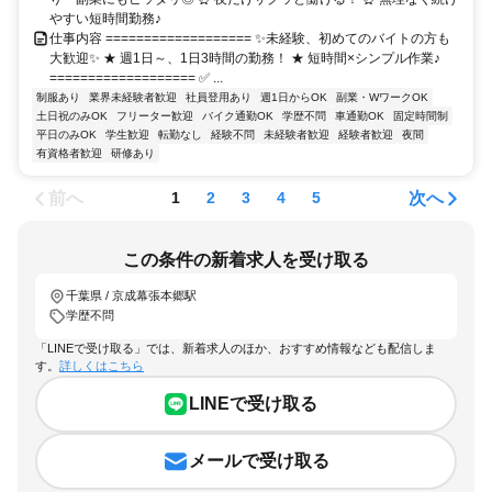
やすい短時間勤務♪
仕事内容 =================== ✨未経験、初めてのバイトの方も
大歓迎✨ ★ 週1日～、1日3時間の勤務！ ★ 短時間×シンプル作業♪
=================== ✅ ...
制服あり
業界未経験者歓迎
社員登用あり
週1日からOK
副業・WワークOK
土日祝のみOK
フリーター歓迎
バイク通勤OK
学歴不問
車通勤OK
固定時間制
平日のみOK
学生歓迎
転勤なし
経験不問
未経験者歓迎
経験者歓迎
夜間
有資格者歓迎
研修あり
前へ
次へ
1
2
3
4
5
この条件の新着求人を受け取る
千葉県 / 京成幕張本郷駅
学歴不問
「LINEで受け取る」では、新着求人のほか、おすすめ情報なども配信しま
す。
詳しくはこちら
LINEで受け取る
メールで受け取る