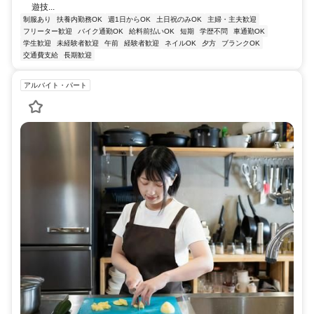
遊技...
制服あり
扶養内勤務OK
週1日からOK
土日祝のみOK
主婦・主夫歓迎
フリーター歓迎
バイク通勤OK
給料前払いOK
短期
学歴不問
車通勤OK
学生歓迎
未経験者歓迎
午前
経験者歓迎
ネイルOK
夕方
ブランクOK
交通費支給
長期歓迎
アルバイト・パート