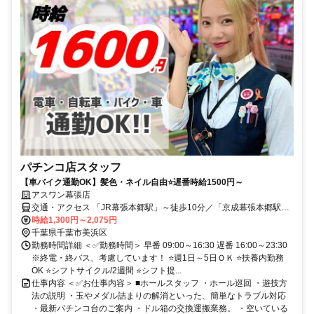
パチンコ店スタッフ
【車バイク通勤OK】髪色・ネイル自由⭐遅番時給1500円～
アスワン幕張店
交通・アクセス 「JR幕張本郷駅」～徒歩10分／「京成幕張本郷駅」
～徒歩10分／車バイク通勤OK
時給1,300円～2,075円
千葉県千葉市美浜区
勤務時間詳細 ＜✅勤務時間＞ 早番 09:00～16:30 遅番 16:00～23:30
※終電・終バス、考慮しています！ ⭐週1日～5日ＯＫ ⭐扶養内勤務
OK ⭐シフトサイクル/2週間 ⭐シフト提...
仕事内容 ＜✅お仕事内容＞ ■ホールスタッフ ・ホール巡回 ・遊技方
法の説明 ・玉やメダル詰まりの解消といった、簡単なトラブル対応
・最新パチンコ台のご案内 ・ドル箱の交換運搬業務。 ・空いている