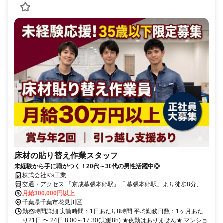
床材の貼り替え作業スタッフ
未経験から手に職がつく！20代～30代の男性活躍中◎
株式会社K's工業
交通・アクセス 「京成幕張本郷駅」「 幕張本郷駅」より徒歩8分、
「京成大久保駅」より徒歩21分
月給300,000円以上
千葉県千葉市花見川区
勤務時間詳細 実働時間：1日あたり8時間 平均勤務日数：1ヶ月あた
り21日 〜 24日 8:00～17:30(実働8h) ★夜勤はありません★ マンショ