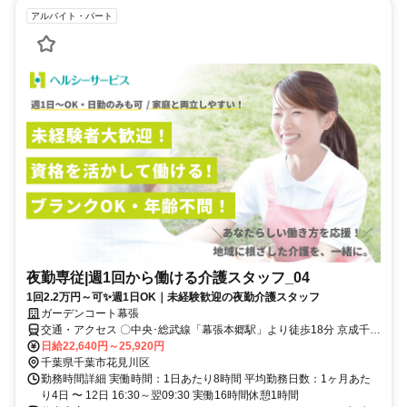
アルバイト・パート
夜勤専従|週1回から働ける介護スタッフ_04
1回2.2万円～可✨週1日OK｜未経験歓迎の夜勤介護スタッフ
ガーデンコート幕張
交通・アクセス 〇中央･総武線「幕張本郷駅」より徒歩18分 京成千葉
線「京成幕張駅」より徒歩16分 〇車通勤可・バイク通勤可(駐車場完
日給22,640円～25,920円
備) ※営業所によって異なります。気になる際は遠慮なくご連絡くだ
千葉県千葉市花見川区
さい。
勤務時間詳細 実働時間：1日あたり8時間 平均勤務日数：1ヶ月あた
り4日 〜 12日 16:30～翌09:30 実働16時間休憩1時間