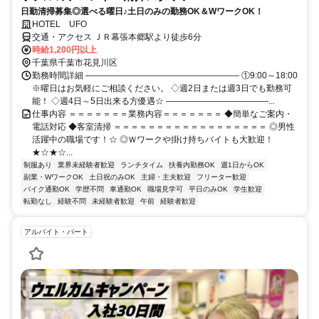
日勤清掃募集◎選べる曜日♪土日のみの勤務OK＆WワークOK！
HOTEL UFO
交通・アクセス ＪＲ幕張本郷駅より徒歩6分
時給1,200円以上
千葉県千葉市花見川区
勤務時間詳細 ―――――――――――――――――― ①9:00～18:00
※曜日はお気軽にご相談ください。 ◇週2日または週3日でも勤務可
能！ ◇週4日～5日出来る方優遇☆ ――――――――――――...
仕事内容 ＝＝＝＝＝＝＝業務内容＝＝＝＝＝＝＝ ◆簡単なご案内・
電話対応 ◆客室清掃 ＝＝＝＝＝＝＝＝＝＝＝＝＝＝＝＝＝＝ ◎男性
活躍中の職場です！☆ ◎Ｗワークや掛け持ちバイトも大歓迎！
★☆★☆...
制服あり
業界未経験者歓迎
ランチタイム
扶養内勤務OK
週1日からOK
副業・WワークOK
土日祝のみOK
主婦・主夫歓迎
フリーター歓迎
バイク通勤OK
学歴不問
車通勤OK
職場見学可
平日のみOK
学生歓迎
転勤なし
経験不問
未経験者歓迎
午前
経験者歓迎
アルバイト・パート