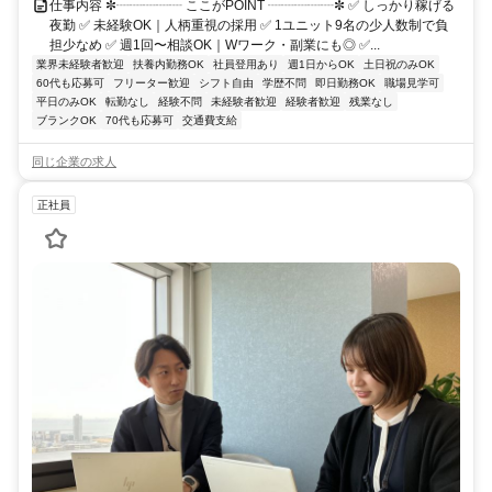
仕事内容 ✼┈┈┈┈┈ ここがPOINT ┈┈┈┈┈✼ ✅ しっかり稼げる
夜勤 ✅ 未経験OK｜人柄重視の採用 ✅ 1ユニット9名の少人数制で負
担少なめ ✅ 週1回〜相談OK｜Wワーク・副業にも◎ ✅...
業界未経験者歓迎
扶養内勤務OK
社員登用あり
週1日からOK
土日祝のみOK
60代も応募可
フリーター歓迎
シフト自由
学歴不問
即日勤務OK
職場見学可
平日のみOK
転勤なし
経験不問
未経験者歓迎
経験者歓迎
残業なし
ブランクOK
70代も応募可
交通費支給
同じ企業の求人
正社員