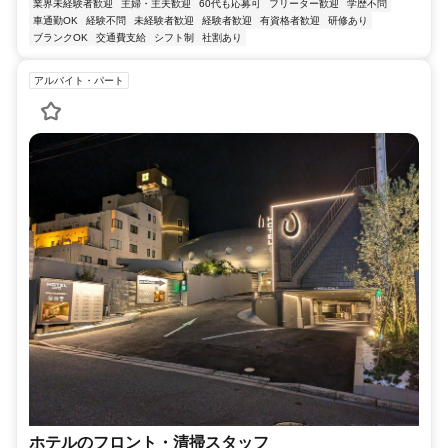
業界未経験者歓迎
主婦・主夫歓迎
60代も応募可
フリーター歓迎
学歴不問
車通勤OK
経験不問
未経験者歓迎
経験者歓迎
有資格者歓迎
研修あり
ブランクOK
交通費支給
シフト制
社割あり
アルバイト・パート
ホテルのフロント・清掃スタッフ