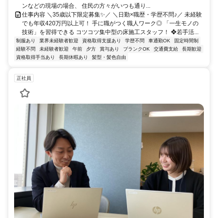
ンなどの現場の場合、 住民の方々がいつも通り...
仕事内容 ＼35歳以下限定募集✨／ ＼日勤×職歴・学歴不問♪／ 未経験
でも年収420万円以上可！ 手に職がつく職人ワーク◎ 「一生モノの
技術」を習得できる コツコツ集中型の床施工スタッフ！ ❖若手活...
制服あり
業界未経験者歓迎
資格取得支援あり
学歴不問
車通勤OK
固定時間制
経験不問
未経験者歓迎
午前
夕方
賞与あり
ブランクOK
交通費支給
長期歓迎
資格取得手当あり
長期休暇あり
髪型・髪色自由
正社員