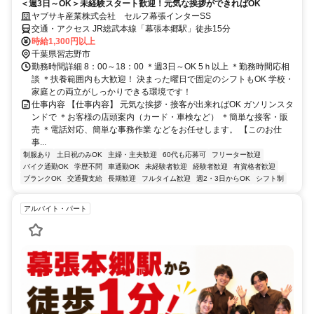
＜週3日～OK＞未経験スタート歓迎！元気な挨拶ができればOK
ヤブサキ産業株式会社 セルフ幕張インターSS
交通・アクセス JR総武本線「幕張本郷駅」徒歩15分
時給1,300円以上
千葉県習志野市
勤務時間詳細 8：00～18：00 ＊週3日～OK 5ｈ以上 ＊勤務時間応相
談 ＊扶養範囲内も大歓迎！ 決まった曜日で固定のシフトもOK 学校・
家庭との両立がしっかりできる環境です！
仕事内容 【仕事内容】 元気な挨拶・接客が出来ればOK ガソリンスタ
ンドで ＊お客様の店頭案内（カード・車検など） ＊簡単な接客・販
売 ＊電話対応、簡単な事務作業 などをお任せします。 【このお仕
事...
制服あり
土日祝のみOK
主婦・主夫歓迎
60代も応募可
フリーター歓迎
バイク通勤OK
学歴不問
車通勤OK
未経験者歓迎
経験者歓迎
有資格者歓迎
ブランクOK
交通費支給
長期歓迎
フルタイム歓迎
週2・3日からOK
シフト制
アルバイト・パート