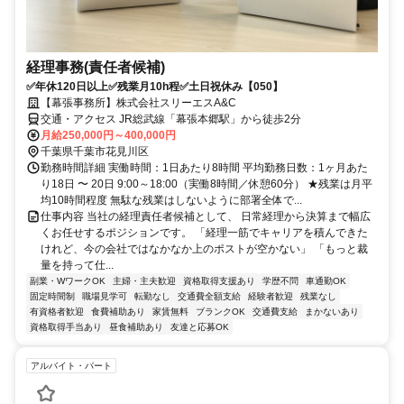
経理事務(責任者候補)
✅年休120日以上✅残業月10h程✅土日祝休み【050】
【幕張事務所】株式会社スリーエスA&C
交通・アクセス JR総武線「幕張本郷駅」から徒歩2分
月給250,000円～400,000円
千葉県千葉市花見川区
勤務時間詳細 実働時間：1日あたり8時間 平均勤務日数：1ヶ月あた
り18日 〜 20日 9:00～18:00（実働8時間／休憩60分） ★残業は月平
均10時間程度 無駄な残業はしないように部署全体で...
仕事内容 当社の経理責任者候補として、 日常経理から決算まで幅広
くお任せするポジションです。 「経理一筋でキャリアを積んできた
けれど、今の会社ではなかなか上のポストが空かない」 「もっと裁
量を持って仕...
副業・WワークOK
主婦・主夫歓迎
資格取得支援あり
学歴不問
車通勤OK
固定時間制
職場見学可
転勤なし
交通費全額支給
経験者歓迎
残業なし
有資格者歓迎
食費補助あり
家賃無料
ブランクOK
交通費支給
まかないあり
資格取得手当あり
昼食補助あり
友達と応募OK
アルバイト・パート