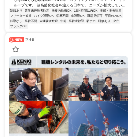
ループです。 超高齢化社会を迎える日本で、 ニーズが拡大してい...
制服あり
業界未経験者歓迎
扶養内勤務OK
1日4時間以内OK
主婦・主夫歓迎
フリーター歓迎
バイク通勤OK
学歴不問
車通勤OK
職場見学可
平日のみOK
転勤なし
経験不問
未経験者歓迎
午前
経験者歓迎
駅ナカ
研修あり
夕方
ブランクOK
正社員