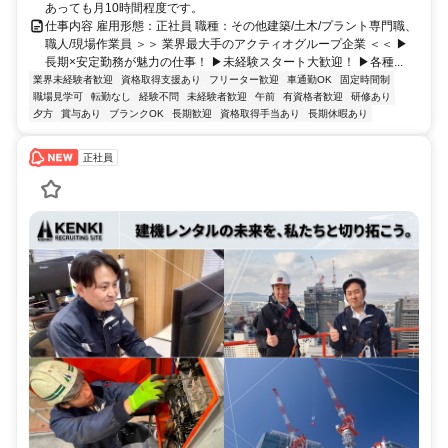
あっても月10時間程度です。
仕事内容 雇用形態：正社員 職種：その他建築/土木/プラント専門職、
職人/現場作業員 ＞＞ 業界最大手のアクティオグループ企業 ＜＜ ▶
長期×安定勤務が魅力の仕事！ ▶未経験スタート大歓迎！ ▶各種...
業界未経験者歓迎
資格取得支援あり
フリーター歓迎
車通勤OK
固定時間制
職場見学可
転勤なし
経験不問
未経験者歓迎
午前
有資格者歓迎
研修あり
夕方
賞与あり
ブランクOK
長期歓迎
資格取得手当あり
長期休暇あり
正社員