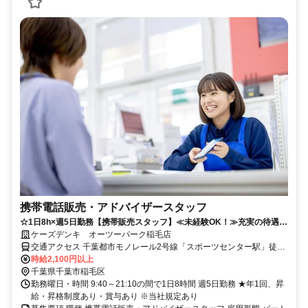
携帯電話販売・アドバイザースタッフ
☆1日8h×週5日勤務【携帯販売スタッフ】≪未経験OK！≫充実の待遇で
働きやすさ抜群◎
ケーズデンキ オーツーパーク稲毛店
交通アクセス 千葉都市モノレール2号線「スポーツセンター駅」徒歩
13分
時給2,100円以上
千葉県千葉市稲毛区
勤務曜日・時間 9:40～21:10の間で1日8時間 週5日勤務 ★年1回、昇
給・昇格制度あり・賞与あり ※当社規定あり