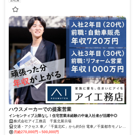
正社員
ハウスメーカーでの提案営業
インセンティブ上限なし！住宅営業未経験の中途入社者が活躍中◎
株式会社アイ工務店 千葉北展示場
交通・アクセス 車／「千葉北IC」から約5分 電車／千葉都市モノレー
ル「スポーツセンター駅」から徒歩約25分
月給270,000円～500,000円