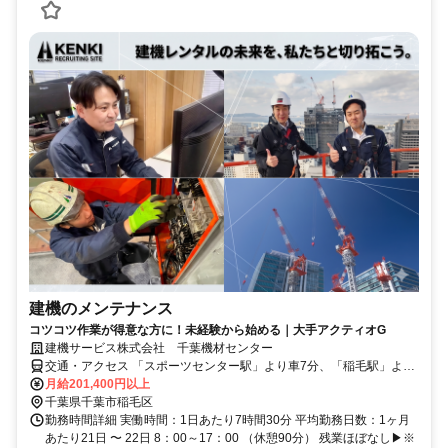
建機のメンテナンス
コツコツ作業が得意な方に！未経験から始める｜大手アクティオG
建機サービス株式会社 千葉機材センター
交通・アクセス 「スポーツセンター駅」より車7分、「稲毛駅」より
車18分 ★車通勤OK（千葉北ICより車3～5分）※駐車場あり
月給201,400円以上
千葉県千葉市稲毛区
勤務時間詳細 実働時間：1日あたり7時間30分 平均勤務日数：1ヶ月
あたり21日 〜 22日 8：00～17：00 （休憩90分） 残業ほぼなし▶※