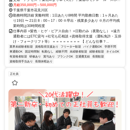
ツセンター駅」より車で10分★従業員全員がマイカー通勤です〇
月給350,000円～500,000円
千葉県千葉市花見川区
勤務時間詳細 実働時間：1日あたり8時間 平均勤務日数：1ヶ月あた
り19日 〜 21日 8：00～17：00 ※早出・残業多少あり ※月の平均残
業時間は30時間程度
仕事内容 ⭐髪色・ヒゲ・ピアス自由！ ⭐日勤のみ（夜勤なし） ⭐遠方
通勤者にはETC貸与 ⭐社宅も応相談 ⭐資格取得支援 （運転免許・玉掛
け・フォークリフト等） ＝＝＝＝＝＝＝＝ 【 どんな仕事？...
業界未経験者歓迎
資格取得支援あり
フリーター歓迎
バイク通勤OK
学歴不問
車通勤OK
固定時間制
転勤なし
経験不問
未経験者歓迎
経験者歓迎
ネイルOK
有資格者歓迎
研修あり
賞与あり
ブランクOK
交通費支給
長期歓迎
資格取得手当あり
長期休暇あり
正社員