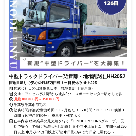
中型トラックドライバー(近距離・地場配送)_HH205J
日勤日帰りで安心◎月35万円可！土日祝休み♪/HH205
株式会社日の出運輸東日本 境事業所(千葉倉庫)
交通・アクセス 穴川駅から徒歩3分・スポーツセンター駅から徒歩16
分
月給300,000円～350,000円
千葉県千葉市稲毛区
勤務時間詳細 総労働時間：1ヶ月あたり160時間 7:30〜17:30 実働8
時間（休憩時間60分） ※早出・残業あり
仕事内容 物流業界の最先端を行く「HINODE＆SONSグループ」 長
期で安心して働ける環境をお約束します◎ ◆土日休み・年間休日120
日以上 ◆月収35万円以上可能 ◆日勤のみで毎日家に帰れる ＜...