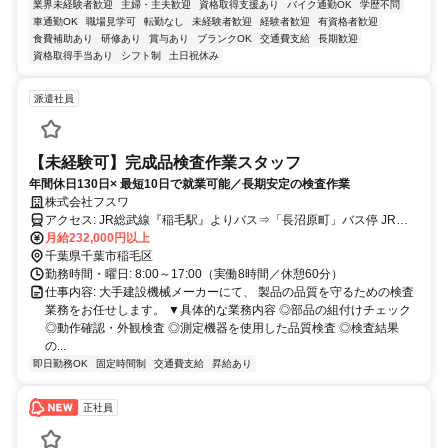
業界未経験者歓迎
主婦・主夫歓迎
資格取得支援あり
バイク通勤OK
学歴不問
車通勤OK
職場見学可
転勤なし
未経験者歓迎
経験者歓迎
有資格者歓迎
食費補助あり
研修あり
賞与あり
ブランクOK
交通費支給
長期歓迎
資格取得手当あり
シフト制
土日祝休み
派遣社員
【未経験可】完成品検査作業スタッフ
年間休日130日× 最短10日で就業可能／長期安定の検査作業
株式会社フスワ
アクセス: JR総武線『稲毛駅』よりバス⇒「長沼原町」バス停 JR総
武線『四街道駅』よりバス⇒「ポリテクセンター千葉入口」バス下車
月給232,000円以上
後、徒歩5分
千葉県千葉市稲毛区
勤務時間・曜日: 8:00～17:00（実働8時間／休憩60分）
仕事内容: 大手建設機械メーカーにて、 製品の品質を守るための検査
業務をお任せします。 ▼具体的な業務内容 ◎部品の組付けチェック
◎動作確認・外観検査 ◎測定機器を使用した品質検査 ◎検査結果
の...
即日勤務OK
固定時間制
交通費支給
昇給あり
正社員