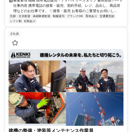
募集要項 職種 携帯電話販売・アドバイザースタッフ 雇用形態 パート
仕事内容 携帯電話の接客・販売、契約手続、レジ、品出し、商品管
理などのお仕事です。 ◇接客・販売 お客様のご要望をお伺いし...
主婦・主夫歓迎
未経験者歓迎
制服貸与
ブランクOK
育休あり
交通費支給
シフト制
社割あり
正社員
建機の整備・塗装等メンテナンス作業員