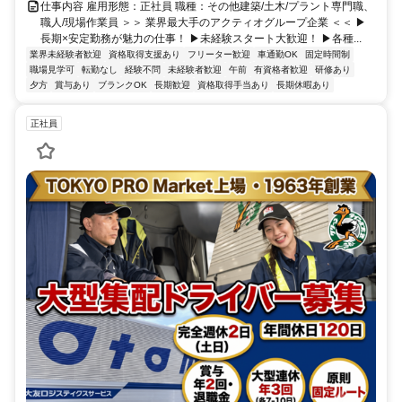
仕事内容 雇用形態：正社員 職種：その他建築/土木/プラント専門職、
職人/現場作業員 ＞＞ 業界最大手のアクティオグループ企業 ＜＜ ▶
長期×安定勤務が魅力の仕事！ ▶未経験スタート大歓迎！ ▶各種...
業界未経験者歓迎
資格取得支援あり
フリーター歓迎
車通勤OK
固定時間制
職場見学可
転勤なし
経験不問
未経験者歓迎
午前
有資格者歓迎
研修あり
夕方
賞与あり
ブランクOK
長期歓迎
資格取得手当あり
長期休暇あり
正社員