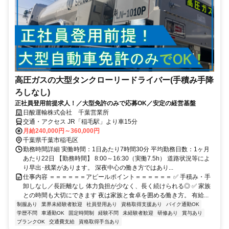
高圧ガスの大型タンクローリードライバー(手積み手降
ろしなし)
正社員登用前提求人！／大型免許のみで応募OK／安定の経営基盤
日酸運輸株式会社 千葉営業所
交通・アクセス JR「稲毛駅」より車15分
月給240,000円～360,000円
千葉県千葉市稲毛区
勤務時間詳細 実働時間：1日あたり7時間30分 平均勤務日数：1ヶ月
あたり22日 【勤務時間】 8:00～16:30（実働7.5h） 道路状況等によ
り早出･残業があります。 深夜中心の働き方ではあり...
仕事内容 ＝＝＝＝＝＝アピールポイント＝＝＝＝＝＝ ✅ 手積み・手
卸しなし／長距離なし 体力負担が少なく、長く続けられる◎ ✅ 家族
との時間も大切にできます 夜は家族と食卓を囲める働き方。 有給...
制服あり
業界未経験者歓迎
社員登用あり
資格取得支援あり
バイク通勤OK
学歴不問
車通勤OK
固定時間制
経験不問
未経験者歓迎
研修あり
賞与あり
ブランクOK
交通費支給
資格取得手当あり