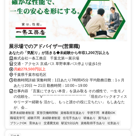
展示場でのアドバイザー(営業職)
あなたの「気配り」が活きる◆未経験から年収1,200万以上も
株式会社一条工務店 千葉北第一展示場
交通・アクセス 京成バス 草野車庫バス停より徒歩1分
月給279,500円以上
千葉県千葉市稲毛区
勤務時間詳細 実働時間：1日あたり7時間45分 平均勤務日数：1ヶ月
あたり20日 〜 21日 勤務時間：10:00～19:00
仕事内容 「言葉にできない本音」を汲み取る その感性で、一生モノ
の信頼を。 ￣￣V￣￣￣￣￣￣￣￣￣￣￣￣ 「現在のバックオフィス
やリーダー経験を 活かし、もっと誰かの役に立ちたい」 もしあなた
が、会...
業界未経験者歓迎
変形労働時間制
資格取得支援あり
学歴不問
車通勤OK
職場見学可
経験不問
未経験者歓迎
住宅手当あり
研修あり
賞与あり
ブランクOK
育休あり
交通費支給
駅近5分以内
資格取得手当あり
社割あり