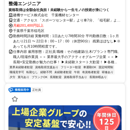
整備エンジニア
資格取得は全額会社負担！未経験から一生モノの技術が身につく
建機サービス株式会社 千葉機材センター
交通・アクセス 「スポーツセンター駅」より車7分、「稲毛駅」より
車18分 ★車通勤OK（千葉北ICより車3～5分）※駐車場あり
月給201,400円以上
千葉県千葉市稲毛区
勤務時間詳細 実働時間：1日あたり7時間30分 平均勤務日数：1ヶ月
あたり21日 〜 22日 8：00～17：00 （休憩90分） 残業ほぼなし▶※
あっても月10時間程度です。
仕事内容 雇用形態：正社員 職種：その他建築/土木/プラント専門職、
職人/現場作業員 ＞＞ 業界最大手のアクティオグループ企業 ＜＜ ▶
長期×安定勤務が魅力の仕事！ ▶未経験スタート大歓迎！ ▶各種...
業界未経験者歓迎
資格取得支援あり
フリーター歓迎
車通勤OK
固定時間制
職場見学可
転勤なし
経験不問
未経験者歓迎
午前
有資格者歓迎
研修あり
夕方
賞与あり
ブランクOK
長期歓迎
資格取得手当あり
長期休暇あり
正社員