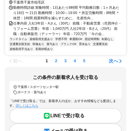
千葉県千葉市稲毛区
勤務時間詳細 実働時間：1日あたり8時間 平均勤務日数：1ヶ月あた
り18日 〜 21日 勤務時間：10:00～19:00 ＊所定労働時間：8時間 ＊
休憩：1時間 残業時間を減らすために、 生産性向...
仕事内容 入社3年目・Aさん（30代） 前職：不動産営業（売買仲介・
リフォーム営業） 年収：1,040万円 入社2年目・Bさん（20代） 前
職：自動車販売（ディーラー） 年収：720万円 「今の会...
ランチタイム
資格取得支援あり
学歴不問
車通勤OK
固定時間制
転勤なし
交通費全額支給
研修あり
賞与あり
ブランクOK
育休あり
交通費支給
資格取得手当あり
長期休暇あり
前へ
次へ
1
2
3
4
5
この条件の新着求人を受け取る
千葉県 / スポーツセンター駅
ボーナス・賞与あり
「LINEで受け取る」では、新着求人のほか、おすすめ情報なども配信しま
す。
詳しくはこちら
LINEで受け取る
メールで受け取る