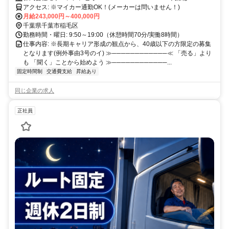
アクセス: ※マイカー通勤OK！(メーカーは問いません！)
月給243,000円～400,000円
千葉県千葉市稲毛区
勤務時間・曜日: 9:50～19:00（休憩時間70分/実働8時間）
仕事内容: ※長期キャリア形成の観点から、40歳以下の方限定の募集
となります(例外事由3号のイ) ≫────────────≪ 「売る」より
も 「聞く」ことから始めよう ≫────────────...
固定時間制
交通費支給
昇給あり
同じ企業の求人
正社員