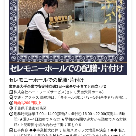
セレモニーホールでの配膳･片付け
業界最大手企業で安定性◎週3日〜家事や子育てと両立♪／2
株式会社ハートフーズサービス(セレモ天台穴川ホール)
交通・アクセス 勤務地は、｢各ホール｣駅より3～5分(基本直行直帰)の
駅近現場多数
時給1,200円以上
千葉県千葉市稲毛区
勤務時間詳細 7:00～14:00(実働2～4時間) 16:00～22:00(実働4～5時
間) ★週3～4日勤務できる方 ★早朝の時間や夕方から勤務できる方歓
迎♪ 上記時間を組み合わせて働く事もＯＫ...
仕事内容 ◆◆事業拡大に伴う 新規スタッフの増員を決定！◆◆ 私た
ちはCMでもお馴染みの H＆Cホールディングスの セレモ・ハートグ