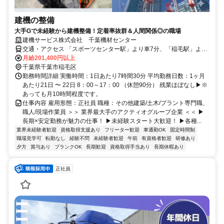
建機の整備
大手Gで未経験から建機整備！定着率抜群＆人間関係◎の職場
建機サービス株式会社 千葉機材センター
交通・アクセス 「スポーツセンター駅」より車7分、「稲毛駅」より
車18分 ★車通勤OK（千葉北ICより車3～5分）※駐車場あり
月給201,400円以上
千葉県千葉市稲毛区
勤務時間詳細 実働時間：1日あたり7時間30分 平均勤務日数：1ヶ月
あたり21日 〜 22日 8：00～17：00 （休憩90分） 残業ほぼなし▶※
あっても月10時間程度です。
仕事内容 雇用形態：正社員 職種：その他建築/土木/プラント専門職、
職人/現場作業員 ＞＞ 業界最大手のアクティオグループ企業 ＜＜ ▶
長期×安定勤務が魅力の仕事！ ▶未経験スタート大歓迎！ ▶各種...
業界未経験者歓迎
資格取得支援あり
フリーター歓迎
車通勤OK
固定時間制
職場見学可
転勤なし
経験不問
未経験者歓迎
午前
有資格者歓迎
研修あり
夕方
賞与あり
ブランクOK
長期歓迎
資格取得手当あり
長期休暇あり
正社員