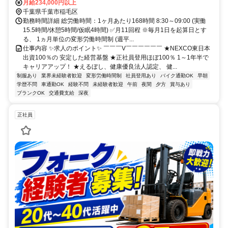
月給234,000円以上
千葉県千葉市稲毛区
勤務時間詳細 総労働時間：1ヶ月あたり168時間 8:30～09:00 (実働
15.5時間/休憩5時間/仮眠4時間) ✅月11回程 ※毎月1日を起算日とす
る、 1ヵ月単位の変形労働時間制 (週平...
仕事内容 ✨求人のポイント✨ ￣￣￣V￣￣￣￣￣￣ ★NEXCO東日本
出資100％の 安定した経営基盤 ★正社員登用ほぼ100％ 1～1年半で
キャリアアップ！ ★えるぼし、健康優良法人認定、 健...
制服あり
業界未経験者歓迎
変形労働時間制
社員登用あり
バイク通勤OK
早朝
学歴不問
車通勤OK
経験不問
未経験者歓迎
午前
夜間
夕方
賞与あり
ブランクOK
交通費支給
深夜
正社員