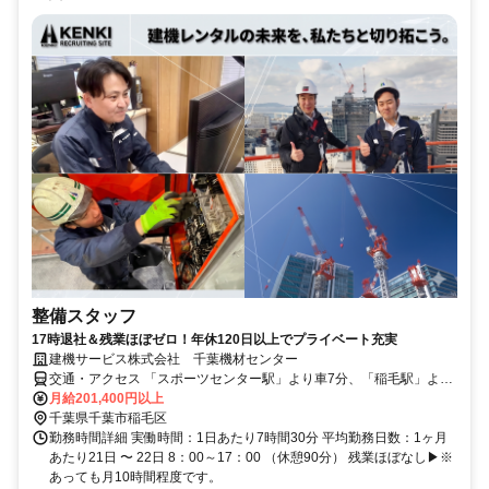
整備スタッフ
17時退社＆残業ほぼゼロ！年休120日以上でプライベート充実
建機サービス株式会社 千葉機材センター
交通・アクセス 「スポーツセンター駅」より車7分、「稲毛駅」より
車18分 ★車通勤OK（千葉北ICより車3～5分）※駐車場あり
月給201,400円以上
千葉県千葉市稲毛区
勤務時間詳細 実働時間：1日あたり7時間30分 平均勤務日数：1ヶ月
あたり21日 〜 22日 8：00～17：00 （休憩90分） 残業ほぼなし▶※
あっても月10時間程度です。