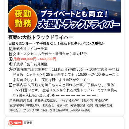
夜勤の大型トラックドライバー
日帰り固定ルートで手積みなし！生活も仕事もバランス重視✨
株式会社サイコー千葉
交通・アクセス 八千代台・勝田台から車で15分
月給380,000円～440,000円
千葉県千葉市花見川区
勤務時間詳細 実働時間：1日あたり9時間30分 〜 10時間30分 平均勤
務日数：1ヶ月あたり25日 ✅基本シフト：18:00～翌4:00 ※コースに
より前後します。 夜間は日中より道路が空いてい...
仕事内容 ＼夜勤でも毎日ちゃんと帰れる仕事／ 手積みなし!! 週休1
1.5 2日選べます。 生活リズムを守れる大型ドライバーです♪ ❖賞与
年2回＋入社祝い金5万円❖ ―･―･―･―･―･―･―･―...
業界未経験者歓迎
資格取得支援あり
バイク通勤OK
学歴不問
車通勤OK
固定時間制
職場見学可
転勤なし
経験不問
経験者歓迎
夜間
有資格者歓迎
賞与あり
ブランクOK
深夜
友達と応募OK
入社祝い金あり
正社員