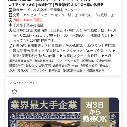
大手アクティオG｜未経験可｜残業ほぼ0＆大手G水準の休日数
建機サービス株式会社 千葉機材センター
交通・アクセス 「スポーツセンター駅」より車7分、「稲毛駅」より
車18分 ★車通勤OK（千葉北ICより車3～5分）※駐車場あり
月給201,400円以上
千葉県千葉市稲毛区
勤務時間詳細 実働時間：1日あたり7時間30分 平均勤務日数：1ヶ月
あたり21日 〜 22日 8：00～17：00 （休憩90分） 残業ほぼなし▶※
あっても月10時間程度です。
仕事内容 雇用形態：正社員 職種：その他建築/土木/プラント専門職、
職人/現場作業員 ＞＞ 業界最大手のアクティオグループ企業 ＜＜ ▶
長期×安定勤務が魅力の仕事！ ▶未経験スタート大歓迎！ ▶各種...
業界未経験者歓迎
資格取得支援あり
フリーター歓迎
車通勤OK
固定時間制
職場見学可
転勤なし
経験不問
未経験者歓迎
午前
有資格者歓迎
研修あり
夕方
賞与あり
ブランクOK
長期歓迎
資格取得手当あり
長期休暇あり
アルバイト・パート