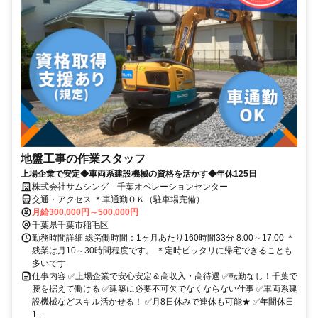
地盤工事の作業スタッフ
上場企業で安定◆車両系建設機械の資格を活かす◆年休125日
株式会社サムシング 千葉オペレーションセンター
交通・アクセス ＊車通勤ＯＫ（駐車場完備）
月給300,000円～500,000円
千葉県千葉市稲毛区
勤務時間詳細 総労働時間：1ヶ月あたり160時間33分 8:00～17:00 ＊
残業は月10～30時間程度です。 ＊定時ピッタリに帰宅できることも
多いです
仕事内容 ✅上場企業で安心安定＆高収入・高待遇 ✅転勤なし！千葉で
腰を据えて働ける ✅建築に必要不可欠でなくならない仕事 ✅車両系建
設機械などスキル活かせる！ ✅月8日休みで連休も可能★ ✅年間休日
1...