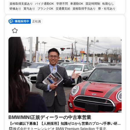
資格取得支援あり
バイク通勤OK
学歴不問
車通勤OK
固定時間制
転勤なし
研修あり
賞与あり
ブランクOK
交通費支給
資格取得手当あり
寮・社宅あり
正社員
BMW/MINI正規ディーラーの中古車営業
【✅40歳以下募集】【人柄採用】知識ゼロから営業のプロへ/手厚い研修
とチームのサポートで、あなたの成長を応援します！
株式会社モトーレンレピオ BMW Premium Selection 千葉北