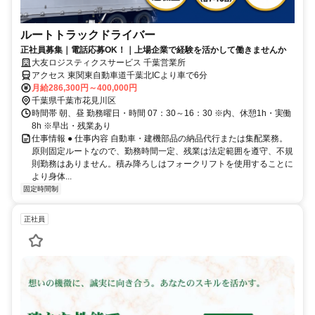
ルートトラックドライバー
正社員募集｜電話応募OK！｜上場企業で経験を活かして働きませんか
大友ロジスティクスサービス 千葉営業所
アクセス 東関東自動車道千葉北ICより車で6分
月給286,300円～400,000円
千葉県千葉市花見川区
時間帯 朝、昼 勤務曜日・時間 07：30～16：30 ※内、休憩1h・実働
8h ※早出・残業あり
仕事情報 ● 仕事内容 自動車・建機部品の納品代行または集配業務。
原則固定ルートなので、勤務時間一定、残業は法定範囲を遵守、不規
則勤務はありません。積み降ろしはフォークリフトを使用することに
より身体...
固定時間制
正社員