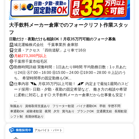
大手飲料メーカー倉庫でのフォークリフト作業スタッ
フ
日勤だけ・夜勤だけも相談OK！月収35万円可能のフォーク募集
城北運輸株式会社 千葉事業所 倉庫部
交通・アクセス 「四街道駅」より車で16分
月給273,300円以上
千葉県千葉市稲毛区
勤務時間詳細 実働時間：1日あたり8時間 平均勤務日数：1ヶ月あた
り24日 Ⓐ7:00～16:00 Ⓑ15:00～24:00 Ⓒ19:00～28:00 ※上記のう
ち、 希望時間帯の固定勤務もOK...
仕事内容 ◥◣ 月収35万円以上可能！ ◢◤ 内定まで最短1週間のスピ
ード採用✨ 日勤・夕勤・夜勤の固定希望など、 働き方の相談や希望
に柔軟に対応します◎ 大手飲料メーカー倉庫だから仕事量も安定！
...
制服あり
資格取得支援あり
フリーター歓迎
バイク通勤OK
早朝
学歴不問
車通勤OK
経験者歓迎
夜間
夕方
賞与あり
ブランクOK
交通費支給
長期歓迎
シフト制
長期休暇あり
アルバイト・パート