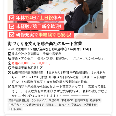
街づくりを支える総合商社のルート営業
＜20代活躍中！＞飛び込みなし◎既存中心！年間休日124日
株式会社小泉東関東 千葉北営業所
交通・アクセス 「長沼バス停」徒歩3分、「スポーツセンター駅」車
5分、「穴川駅」車6分、「動物公園駅」車11分
月給290,000円～350,000円
千葉県千葉市花見川区
勤務時間詳細 実働時間：1日あたり8時間 平均勤務日数：1ヶ月あた
り20日 8:30～17:30(休憩1時間) ★平日のみの週5日勤務！ ★長期休
暇あり！休暇制度充実！ ★有給取得＆残業削減も推進...
仕事内容 ✨未経験から始める ルート営業スタッフ！ 「営業って難し
そう…」 そんな方も大歓迎◎ まずは先輩同行や、 名刺の渡し方など
から… 少しずつスタートします！ ･･━━･･━━･･━━･･...
業界未経験者歓迎
ランチタイム
学歴不問
車通勤OK
固定時間制
経験不問
住宅手当あり
交通費全額支給
研修あり
賞与あり
育休あり
交通費支給
土日祝休み