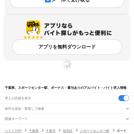
アプリを無料ダウンロード
千葉県、スポーツセンター駅、ボーナス・賞与ありのアルバイト・バイト求人情報
求人の詳細を表示
条件を追加・変更して検索
市区町村を追加・変更
関連キーワード
完全在宅ワーク 全国
シール貼り 在宅
現在地周辺
ガチャガチャ
犬カフェ
千葉県
駅を追加・変更
バイトTOP
千葉県
千葉市
稲毛区
スポーツセンター駅
ボーナ
千葉県
すべて