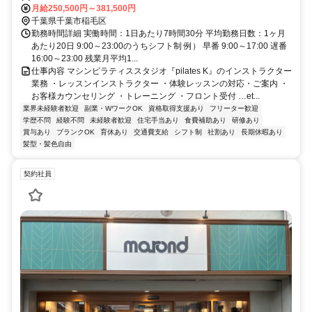
分／JR総武本線 稲毛駅より東口バス乗り場 宮野木小学校線稲12（京
月給250,500円～381,500円
成バス）草野車庫行きに乗車→『京葉自動車教習所入口』下車 北西
千葉県千葉市稲毛区
へ徒歩1分
勤務時間詳細 実働時間：1日あたり7時間30分 平均勤務日数：1ヶ月
あたり20日 9:00～23:00のうちシフト制 例） 早番 9:00～17:00 遅番
16:00～23:00 残業月平均1...
仕事内容 マシンピラティススタジオ『pilates K』のインストラクター
業務 ・レッスンインストラクター ・体験レッスンの対応・ご案内 ・
お客様カウンセリング ・トレーニング ・フロント受付 …et...
業界未経験者歓迎
副業・WワークOK
資格取得支援あり
フリーター歓迎
学歴不問
経験不問
未経験者歓迎
住宅手当あり
食費補助あり
研修あり
賞与あり
ブランクOK
育休あり
交通費支給
シフト制
社割あり
長期休暇あり
髪型・髪色自由
契約社員