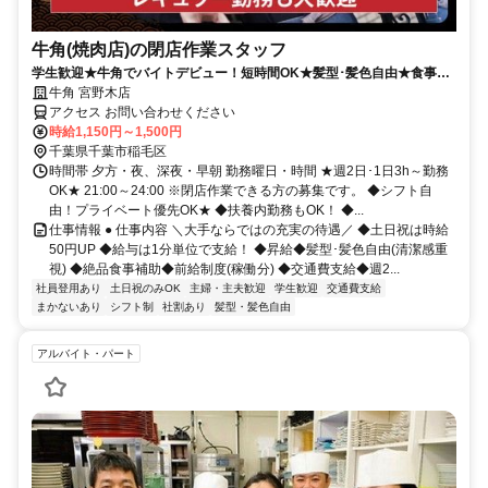
牛角(焼肉店)の閉店作業スタッフ
学生歓迎★牛角でバイトデビュー！短時間OK★髪型･髪色自由★食事補
助有★履歴書不要
牛角 宮野木店
アクセス お問い合わせください
時給1,150円～1,500円
千葉県千葉市稲毛区
時間帯 夕方・夜、深夜・早朝 勤務曜日・時間 ★週2日･1日3h～勤務
OK★ 21:00～24:00 ※閉店作業できる方の募集です。 ◆シフト自
由！プライベート優先OK★ ◆扶養内勤務もOK！ ◆...
仕事情報 ● 仕事内容 ＼大手ならではの充実の待遇／ ◆土日祝は時給
50円UP ◆給与は1分単位で支給！ ◆昇給◆髪型･髪色自由(清潔感重
視) ◆絶品食事補助◆前給制度(稼働分) ◆交通費支給◆週2...
社員登用あり
土日祝のみOK
主婦・主夫歓迎
学生歓迎
交通費支給
まかないあり
シフト制
社割あり
髪型・髪色自由
アルバイト・パート