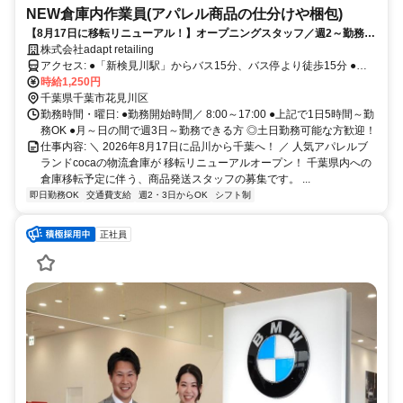
NEW倉庫内作業員(アパレル商品の仕分けや梱包)
【8月17日に移転リニューアル！】オープニングスタッフ／週2～勤務で
きる方／人気ブランド「coca」新倉庫内での勤務／未経験大歓迎／女性
株式会社adapt retailing
活躍中／日勤のみ
アクセス: ●「新検見川駅」からバス15分、バス停より徒歩15分 ●自
転車、バイク通勤OK ※送迎バスの運行なし 【8月中旬までは本社品
時給1,250円
川倉庫での勤務】
千葉県千葉市花見川区
勤務時間・曜日: ●勤務開始時間／ 8:00～17:00 ●上記で1日5時間～勤
務OK ●月～日の間で週3日～勤務できる方 ◎土日勤務可能な方歓迎！
仕事内容: ＼ 2026年8月17日に品川から千葉へ！ ／ 人気アパレルブ
ランドcocaの物流倉庫が 移転リニューアルオープン！ 千葉県内への
倉庫移転予定に伴う、商品発送スタッフの募集です。 ...
即日勤務OK
交通費支給
週2・3日からOK
シフト制
正社員