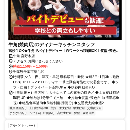
牛角(焼肉店)のディナーキッチンスタッフ
高校生OK★牛角でバイトデビュー！Wワーク･短時間OK！髪型･髪色自
由★食事補助有★履歴書不要
牛角 宮野木店
アクセス お問い合わせください
時給1,150円～1,500円
千葉県千葉市稲毛区
時間帯 夕方・夜、深夜・早朝 勤務曜日・時間 ★週2日･1日3h～勤務
OK★ 16:00～23:00 ※ディナー帯に勤務可能な方の募集です。 ◆シ
フト自由！プライベート優先OK★ ◆扶養内勤務もO...
仕事情報 ● 仕事内容 ＼大手ならではの充実の待遇／ ◆土日祝は時給
50円UP ◆給与は1分単位で支給！ ◆昇給◆髪型･髪色自由(清潔感重
視) ◆絶品食事補助◆前給制度(稼働分) ◆交通費支給◆週2...
社員登用あり
土日祝のみOK
主婦・主夫歓迎
学生歓迎
交通費支給
まかないあり
シフト制
社割あり
高校生歓迎
髪型・髪色自由
アルバイト・パート