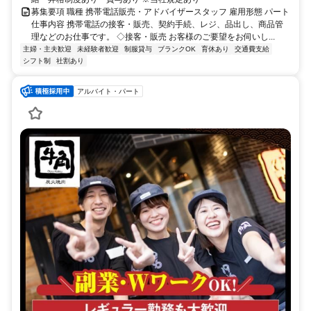
募集要項 職種 携帯電話販売・アドバイザースタッフ 雇用形態 パート
仕事内容 携帯電話の接客・販売、契約手続、レジ、品出し、商品管
理などのお仕事です。 ◇接客・販売 お客様のご要望をお伺いし...
主婦・主夫歓迎
未経験者歓迎
制服貸与
ブランクOK
育休あり
交通費支給
シフト制
社割あり
アルバイト・パート