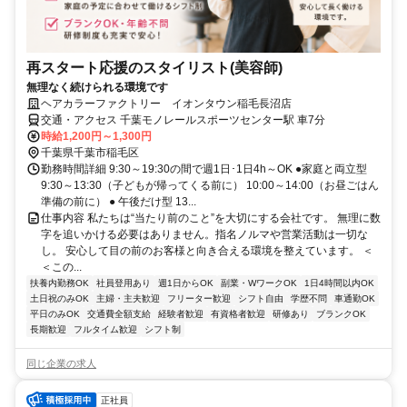
再スタート応援のスタイリスト(美容師)
無理なく続けられる環境です
ヘアカラーファクトリー イオンタウン稲毛長沼店
交通・アクセス 千葉モノレールスポーツセンター駅 車7分
時給1,200円～1,300円
千葉県千葉市稲毛区
勤務時間詳細 9:30～19:30の間で週1日･1日4h～OK ●家庭と両立型
9:30～13:30（子どもが帰ってくる前に） 10:00～14:00（お昼ごはん
準備の前に） ● 午後だけ型 13...
仕事内容 私たちは“当たり前のこと”を大切にする会社です。 無理に数
字を追いかける必要はありません。指名ノルマや営業活動は一切な
し。 安心して目の前のお客様と向き合える環境を整えています。 ＜
＜この...
扶養内勤務OK
社員登用あり
週1日からOK
副業・WワークOK
1日4時間以内OK
土日祝のみOK
主婦・主夫歓迎
フリーター歓迎
シフト自由
学歴不問
車通勤OK
平日のみOK
交通費全額支給
経験者歓迎
有資格者歓迎
研修あり
ブランクOK
長期歓迎
フルタイム歓迎
シフト制
同じ企業の求人
正社員