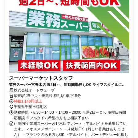
スーパーマーケットスタッフ
業務スーパー宮野木店 週2日～、短時間勤務もOK ライフスタイルに合
わせて働ける
株式会社オートウェーブ
最寄駅 JR中央・総武線 稲毛駅 車で15分
時給1,140円以上
千葉県千葉市稲毛区
勤務時間 ・8:30～14:00 ・14:00～20:00 ※週2日～ＯＫ ※曜日時間
応相談 ※フルタイム希望の方もご相談下さい
仕事内容 業務スーパー宮野木店で パート・アルバイトを募集してい
ます。 ＜オススメポイント＞ ・未経験OK（難しい作業はありませ
ん） ・ブランクのある方もOK ・アルバイト、パートデビュー応援し