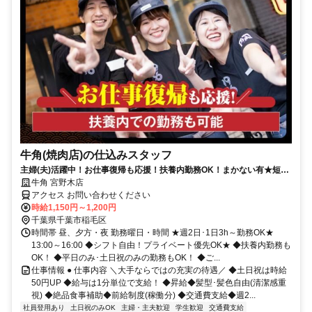
牛角(焼肉店)の仕込みスタッフ
主婦(夫)活躍中！お仕事復帰も応援！扶養内勤務OK！まかない有★短時
間OK★履歴書不要
牛角 宮野木店
アクセス お問い合わせください
時給1,150円～1,200円
千葉県千葉市稲毛区
時間帯 昼、夕方・夜 勤務曜日・時間 ★週2日･1日3h～勤務OK★
13:00～16:00 ◆シフト自由！プライベート優先OK★ ◆扶養内勤務も
OK！ ◆平日のみ･土日祝のみの勤務もOK！ ◆ご...
仕事情報 ● 仕事内容 ＼大手ならではの充実の待遇／ ◆土日祝は時給
50円UP ◆給与は1分単位で支給！ ◆昇給◆髪型･髪色自由(清潔感重
視) ◆絶品食事補助◆前給制度(稼働分) ◆交通費支給◆週2...
社員登用あり
土日祝のみOK
主婦・主夫歓迎
学生歓迎
交通費支給