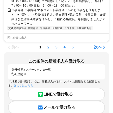
勤（9：00～18：00）での勤務 【下記シフトも可能性あり】 早朝：
7：00～16：00 日勤：9：00～18：00 遅出：...
仕事内容 仕事内容 マネジメント業務メインのお仕事をお任せしま
す！■サ高住、小多機併設拠点の収支管理■契約業務、渉外業務、介護
業務など資格や経験を活かし、「頼れる施設長」を目指しませんか？
※ハローワー...
交通費全額支給
賞与あり
育休あり
長期歓迎
シフト制
長期休暇あり
同じ企業の求人
前へ
次へ
1
2
3
4
5
この条件の新着求人を受け取る
千葉県 / スポーツセンター駅
社割あり
「LINEで受け取る」では、新着求人のほか、おすすめ情報なども配信しま
す。
詳しくはこちら
LINEで受け取る
メールで受け取る