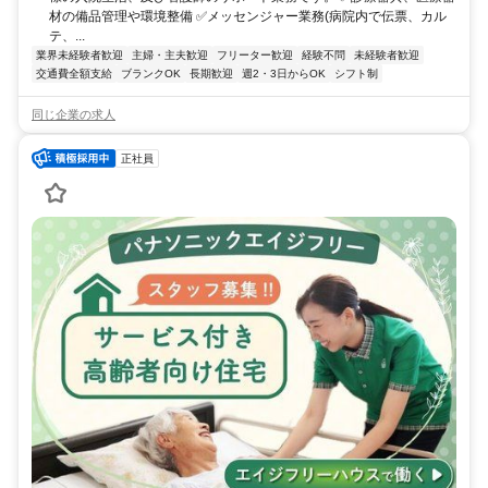
材の備品管理や環境整備 ✅メッセンジャー業務(病院内で伝票、カル
テ、...
業界未経験者歓迎
主婦・主夫歓迎
フリーター歓迎
経験不問
未経験者歓迎
交通費全額支給
ブランクOK
長期歓迎
週2・3日からOK
シフト制
同じ企業の求人
正社員