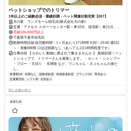
ペットショップでのトリマー
1年以上のご経験必須・業績好調・ペット関連社割充実【007】
犬の家 ワンズモール稲毛店(株式会社犬の家)
交通・アクセス スポーツセンター駅～車10分、稲毛駅～車21分、勝
田台駅～車21分 ☆車通勤OK/無料P完備
月給196,000円以上
千葉県千葉市稲毛区
勤務時間詳細 総労働時間：1ヶ月あたり171時間 9:00～20:00 週5日
～・実働8時間 ◎ほぼ残業なし（あっても1日1時間程度です）
仕事内容 【 かわいい動物に囲まれて働きませんか 】 業績好調！ペッ
トショップで、トリマーさんを募集します。 ・カット ・シャンプー
・ブロー ・爪切り ・耳掃除 など、ワンちゃん・ネコちゃんの身だ
し...
車通勤OK
転勤なし
経験者歓迎
有資格者歓迎
ブランクOK
育休あり
交通費支給
シフト制
社割あり
同じ企業の求人
派遣社員