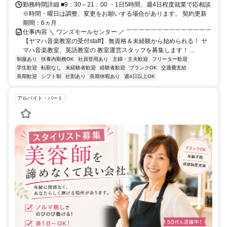
勤務時間詳細 ■9：30～21：00 ・1日5時間、週4日程度就業で応相談
※時間・曜日は調整、変更をお願いする場合があります。 契約更新
期間：6ヵ月
仕事内容 ＼ ワンズモールセンター ／ ￣￣￣￣￣￣￣￣￣￣￣￣￣￣
【ヤマハ音楽教室の受付staff】 無資格＆未経験から始められる！ ヤ
マハ音楽教室、英語教室の 教室運営スタッフを募集します！ ...
制服あり
扶養内勤務OK
社員登用あり
主婦・主夫歓迎
フリーター歓迎
学生歓迎
転勤なし
未経験者歓迎
経験者歓迎
ブランクOK
交通費支給
長期歓迎
シフト制
社割あり
長期休暇あり
週4日以上OK
アルバイト・パート