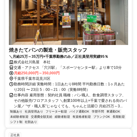
焼きたてパンの製造・販売スタッフ
＼月給25万～35万円×千葉県勤務のみ／正社員登用実績95％
株式会社川島屋 本社
交通・アクセス 「穴川駅」「スポーツセンター駅」より車で10分
月給250,000円～350,000円
千葉県千葉市花見川区
勤務時間詳細 実働時間：1日あたり8時間 平均勤務日数：1ヶ月あた
り20日 〜 23日 5：00～21：00（実働8時間）
仕事内容 雇用形態：契約社員 職種：パン職人、飲食調理スタッフ、
その他販売/フロアスタッフ ＼創業100年以上×千葉で愛される街のパ
ン屋／ “ザ・職人系”じゃなくても、ちゃんと活躍◎ 月給25万～3...
制服あり
社員登用あり
フリーター歓迎
バイク通勤OK
学歴不問
車通勤OK
未経験者歓迎
交通費全額支給
経験者歓迎
有資格者歓迎
ブランクOK
長期歓迎
シフト制
社割あり
正社員