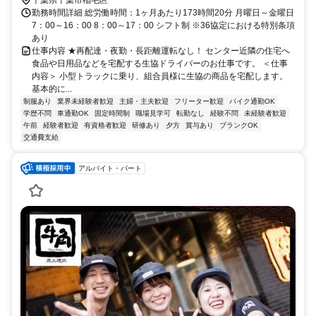
千葉県千葉市稲毛区
勤務時間詳細 総労働時間：1ヶ月あたり173時間20分 月曜日～金曜日
7：00～16：00 8：00～17：00 シフト制 ※36協定における特別条項
あり
仕事内容 ★再配達・夜勤・長距離運転なし！ センター近隣の住宅へ
食品や日用品などを宅配する生協ドライバーのお仕事です。 ＜仕事
内容＞ 小型トラックに乗り、組合員様に生協の商品を宅配します。
基本的に...
制服あり
業界未経験者歓迎
主婦・主夫歓迎
フリーター歓迎
バイク通勤OK
学歴不問
車通勤OK
固定時間制
職場見学可
転勤なし
経験不問
未経験者歓迎
午前
経験者歓迎
有資格者歓迎
研修あり
夕方
賞与あり
ブランクOK
交通費支給
アルバイト・パート