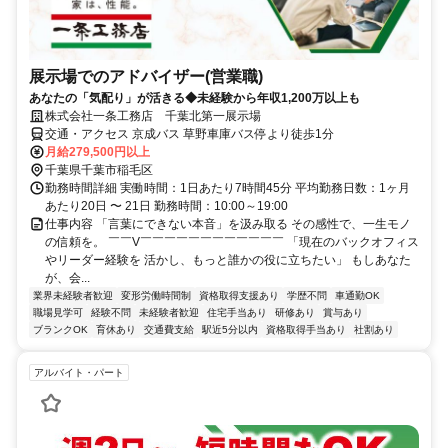
展示場でのアドバイザー(営業職)
あなたの「気配り」が活きる◆未経験から年収1,200万以上も
株式会社一条工務店 千葉北第一展示場
交通・アクセス 京成バス 草野車庫バス停より徒歩1分
月給279,500円以上
千葉県千葉市稲毛区
勤務時間詳細 実働時間：1日あたり7時間45分 平均勤務日数：1ヶ月
あたり20日 〜 21日 勤務時間：10:00～19:00
仕事内容 「言葉にできない本音」を汲み取る その感性で、一生モノ
の信頼を。 ￣￣V￣￣￣￣￣￣￣￣￣￣￣￣ 「現在のバックオフィス
やリーダー経験を 活かし、もっと誰かの役に立ちたい」 もしあなた
が、会...
業界未経験者歓迎
変形労働時間制
資格取得支援あり
学歴不問
車通勤OK
職場見学可
経験不問
未経験者歓迎
住宅手当あり
研修あり
賞与あり
ブランクOK
育休あり
交通費支給
駅近5分以内
資格取得手当あり
社割あり
アルバイト・パート