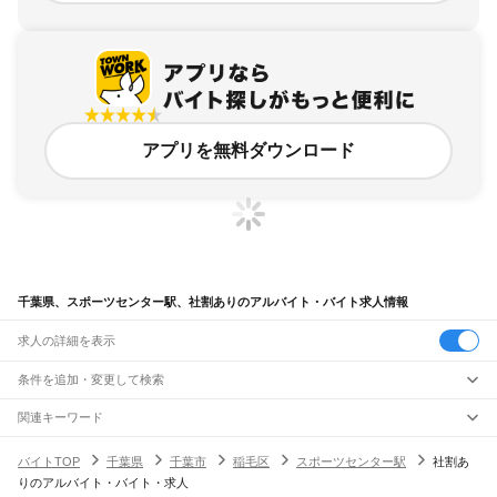
アプリを無料ダウンロード
千葉県、スポーツセンター駅、社割ありのアルバイト・バイト求人情報
求人の詳細を表示
条件を追加・変更して検索
市区町村を追加・変更
関連キーワード
完全在宅ワーク 全国
シール貼り 在宅
現在地周辺
ガチャガチャ
犬カフェ
千葉県
駅を追加・変更
バイトTOP
千葉県
千葉市
稲毛区
スポーツセンター駅
社割あ
千葉県
すべて
りのアルバイト・バイト・求人
千葉市
すべて
職種を追加・変更
JR武蔵野線