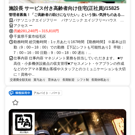
施設長 サービス付き高齢者向け住宅(正社員)/15825
管理者募集！「ご高齢者の助けになりたい」という強い気持ちのある方
大歓迎です！拠点のスタッフと協力し、笑顔溢れる明るい拠点をつくり
パナソニックエイジフリー パナソニック エイジフリーハウス 千
ませんか？
葉エリア
アクセス ー
月給281,240円～315,810円
千葉県千葉市稲毛区
勤務時間 総労働時間：1ヶ月あたり167時間 【勤務時間】 ※基本は日
勤（9：00～18：00）での勤務 【下記シフトも可能性あり】 早朝：
7：00～16：00 日勤：9：00～18：00 遅出：...
仕事内容 仕事内容 マネジメント業務を担当していただきます。 ■サ
高住・小多機併設拠点の収支管理■アセスメント・ケアプランの作成
などのケアマネ業務お客様やスタッフとのコミュニケーションを大切
に！資格や...
交通費全額支給
賞与あり
育休あり
長期歓迎
シフト制
長期休暇あり
アルバイト・パート