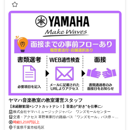
ヤマハ音楽教室の教室運営スタッフ
【未経験歓迎×シフトカットナシ！】音楽が”好き”を仕事に♪
株式会社ヤマハミュージックジャパン ワンズモールセンター
交通・アクセス 草野車庫行の路線バス「ワンズモール」バス停～徒
歩1分
時給1,210円以上
千葉県千葉市稲毛区