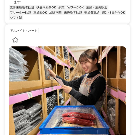
ます...
業界未経験者歓迎
扶養内勤務OK
副業・WワークOK
主婦・主夫歓迎
フリーター歓迎
車通勤OK
経験不問
未経験者歓迎
交通費支給
週2・3日からOK
シフト制
アルバイト・パート