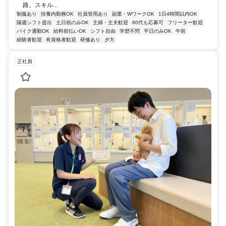
路。スキル...
制服あり
扶養内勤務OK
社員登用あり
副業・WワークOK
1日4時間以内OK
隔週シフト提出
土日祝のみOK
主婦・主夫歓迎
60代も応募可
フリーター歓迎
バイク通勤OK
給料前払いOK
シフト自由
学歴不問
平日のみOK
午前
経験者歓迎
有資格者歓迎
研修あり
夕方
正社員