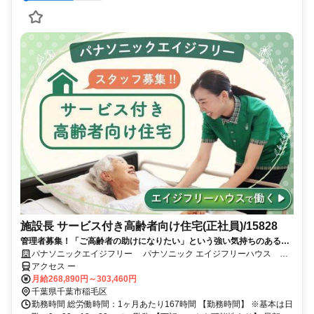
施設長 サービス付き高齢者向け住宅(正社員)/15828
管理者募集！「ご高齢者の助けになりたい」という強い気持ちのある方
大歓迎です！拠点のスタッフと協力し、笑顔溢れる明るい拠点をつくり
パナソニックエイジフリー パナソニック エイジフリーハウス 千
ませんか？
葉エリア
アクセス ー
月給268,890円～303,460円
千葉県千葉市稲毛区
勤務時間 総労働時間：1ヶ月あたり167時間 【勤務時間】 ※基本は日