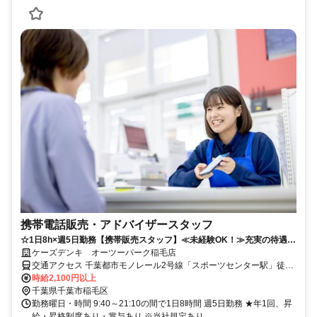
携帯電話販売・アドバイザースタッフ
☆1日8h×週5日勤務【携帯販売スタッフ】≪未経験OK！≫充実の待遇で
働きやすさ抜群◎
ケーズデンキ オーツーパーク稲毛店
交通アクセス 千葉都市モノレール2号線「スポーツセンター駅」徒歩
13分
時給2,100円以上
千葉県千葉市稲毛区
勤務曜日・時間 9:40～21:10の間で1日8時間 週5日勤務 ★年1回、昇
給・昇格制度あり・賞与あり ※当社規定あり