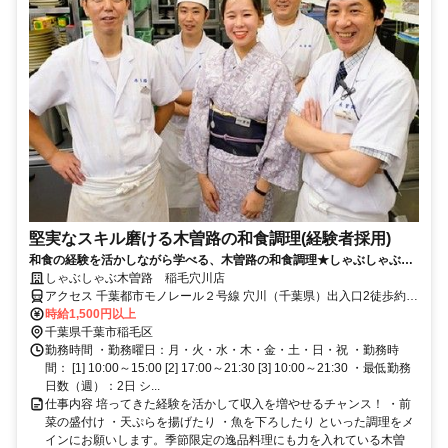
堅実なスキル磨ける木曽路の和食調理(経験者採用)
和食の経験を活かしながら学べる、木曽路の和食調理★しゃぶしゃぶを
生かす料理の神髄を伝授！
しゃぶしゃぶ木曽路 稲毛穴川店
アクセス 千葉都市モノレール２号線 穴川（千葉県）出入口2徒歩約6
分、千葉都市モノレール２号線 天台出入口1徒歩約12分、千葉都市モ
時給1,500円以上
ノレール２号線 スポーツセンター出入口2徒歩約14分 千葉都市モノ
千葉県千葉市稲毛区
レール穴川駅より徒歩6分
勤務時間 ・勤務曜日：月・火・水・木・金・土・日・祝 ・勤務時
間： [1] 10:00～15:00 [2] 17:00～21:30 [3] 10:00～21:30 ・最低勤務
日数（週）：2日 シ...
仕事内容 培ってきた経験を活かして収入を増やせるチャンス！ ・前
菜の盛付け ・天ぷらを揚げたり ・魚を下ろしたり といった調理をメ
インにお願いします。季節限定の逸品料理にも力を入れている木曽