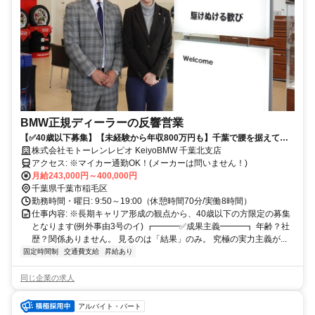
BMW正規ディーラーの反響営業
【✅40歳以下募集】【未経験から年収800万円も】千葉で腰を据えて働
く/年間休日115日/転勤なし/飛び込みなし
株式会社モトーレンレピオ KeiyoBMW 千葉北支店
アクセス: ※マイカー通勤OK！(メーカーは問いません！)
月給243,000円～400,000円
千葉県千葉市稲毛区
勤務時間・曜日: 9:50～19:00（休憩時間70分/実働8時間）
仕事内容: ※長期キャリア形成の観点から、40歳以下の方限定の募集
となります(例外事由3号のイ) ┏━━━✅成果主義━━━┓ 年齢？社
歴？関係ありません。 見るのは「結果」のみ。 究極の実力主義が...
固定時間制
交通費支給
昇給あり
同じ企業の求人
アルバイト・パート