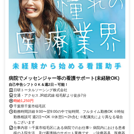
病院でメッセンジャー等の看護サポート(未経験OK)
自己申告シフトＯＫ＆週2日～可能！
日研トータルソーシング株式会社
交通・アクセス JR総武線 稲毛駅より徒歩7分
時給1,250円
千葉県千葉市稲毛区
勤務時間詳細 9:00〜翌9:00の中で短時間、フルタイム勤務OK ※時短
勤務相談可 週2日〜OK ※休憩1〜2h含む ※配属先により異なる場合
もございます
仕事内容 ✨千葉市稲毛区にある病院でのお仕事✨ 病院内における患者
様の入院生活、及び看護師のサポート業務です。 ✅診療器具、医療器