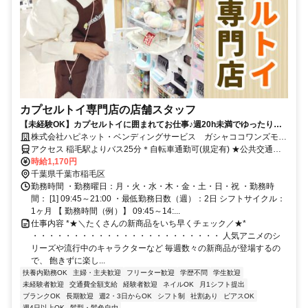
カプセルトイ専門店の店舗スタッフ
【未経験OK】カプセルトイに囲まれてお仕事♪週20h未満でゆったり勤
務のシフトです◎ネイル＆ピアスOK・髪色自由
株式会社ハピネット・ベンディングサービス ガシャココワンズモー
ル
アクセス 稲毛駅よりバス25分＊自転車通勤可(規定有) ★公共交通機
関の場合交通費全額支給
時給1,170円
千葉県千葉市稲毛区
勤務時間 ・勤務曜日：月・火・水・木・金・土・日・祝 ・勤務時
間： [1] 09:45～21:00 ・最低勤務日数（週）：2日 シフトサイクル：
1ヶ月 【 勤務時間（例）】 09:45～14:...
仕事内容 *★＼たくさんの新商品をいち早くチェック／★*
・・・・・・・・・・・・・・・・・・・・・・・ 人気アニメのシ
リーズや流行中のキャラクターなど 毎週数々の新商品が登場するの
で、 飽きずに楽し...
扶養内勤務OK
主婦・主夫歓迎
フリーター歓迎
学歴不問
学生歓迎
未経験者歓迎
交通費全額支給
経験者歓迎
ネイルOK
月1シフト提出
ブランクOK
長期歓迎
週2・3日からOK
シフト制
社割あり
ピアスOK
週4日以上OK
髪型・髪色自由