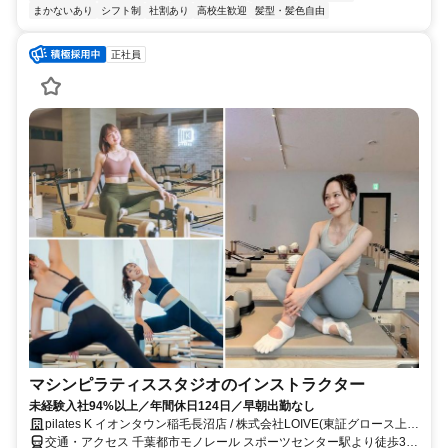
まかないあり
シフト制
社割あり
高校生歓迎
髪型・髪色自由
正社員
マシンピラティススタジオのインストラクター
未経験入社94%以上／年間休日124日／早朝出勤なし
pilates K イオンタウン稲毛長沼店 / 株式会社LOIVE(東証グロース上
場)
交通・アクセス 千葉都市モノレール スポーツセンター駅より徒歩31