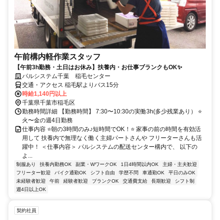
午前構内軽作業スタッフ
【午前3h勤務・土日はお休み】扶養内・お仕事ブランクもOK✨
パルシステム千葉 稲毛センター
交通・アクセス 稲毛駅よりバス15分
時給1,140円以上
千葉県千葉市稲毛区
勤務時間詳細 【勤務時間】 7:30〜10:30の実働3h(多少残業あり） ⭐
火〜金の週4日勤務
仕事内容 ⭐朝の3時間のみ♪短時間でOK！⭐ 家事の前の時間を有効活
用して 扶養内で無理なく働く主婦パートさんや フリーターさんも活
躍中！ ＜仕事内容＞ パルシステムの配送センター構内で、 以下の
よ...
制服あり
扶養内勤務OK
副業・WワークOK
1日4時間以内OK
主婦・主夫歓迎
フリーター歓迎
バイク通勤OK
シフト自由
学歴不問
車通勤OK
平日のみOK
未経験者歓迎
午前
経験者歓迎
ブランクOK
交通費支給
長期歓迎
シフト制
週4日以上OK
契約社員