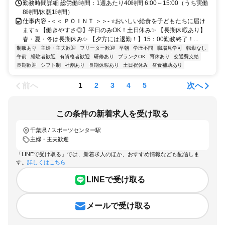
勤務時間詳細 総労働時間：1週あたり40時間 6:00～15:00（うち実働
8時間/休憩1時間）
仕事内容 -＜＜ ＰＯＩＮＴ ＞＞- ⭐おいしい給食を子どもたちに届け
ます⭐ 【働きやすさ◎】平日のみOK！土日休み✨ 【長期休暇あり】
春・夏・冬は長期休み✨ 【夕方には退勤！】15：00勤務終了！...
制服あり
主婦・主夫歓迎
フリーター歓迎
早朝
学歴不問
職場見学可
転勤なし
午前
経験者歓迎
有資格者歓迎
研修あり
ブランクOK
育休あり
交通費支給
長期歓迎
シフト制
社割あり
長期休暇あり
土日祝休み
昼食補助あり
前へ
次へ
1
2
3
4
5
この条件の新着求人を受け取る
千葉県 / スポーツセンター駅
主婦・主夫歓迎
「LINEで受け取る」では、新着求人のほか、おすすめ情報なども配信しま
す。
詳しくはこちら
LINEで受け取る
メールで受け取る