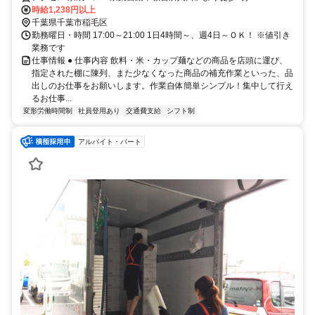
時給1,238円以上
千葉県千葉市稲毛区
勤務曜日・時間 17:00～21:00 1日4時間～、週4日～ＯＫ！ ※値引き
業務です
仕事情報 ● 仕事内容 飲料・米・カップ麺などの商品を店頭に運び、
指定された棚に陳列、また少なくなった商品の補充作業といった、品
出しのお仕事をお願いします。作業自体簡単シンプル！集中して行え
るお仕事...
変形労働時間制
社員登用あり
交通費支給
シフト制
アルバイト・パート