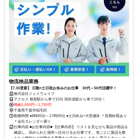
物流検品業務
【7.30更新】 日勤×土日祝お休みのお仕事 30代～50代活躍中！
株式会社ジェイウェイブ
アクセス 都賀駅から車で10分 四街道駅から車で10分！
時給1,400円～1,750円
千葉県千葉市稲毛区
勤務時間 ●8時00分～17時00分 ●土日休み+大型連休 ＊長期休暇あり
＊会社カレンダー通り
仕事内容 ■お仕事内容■ 【仕事内容】 リストを見ながら製品や部品を
確認し、決められた場所へ仕分けるお仕事です。 色ごとに製品を数