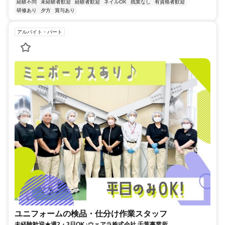
経験不問
未経験者歓迎
経験者歓迎
ネイルOK
残業なし
有資格者歓迎
研修あり
夕方
賞与あり
アルバイト・パート
ユニフォームの検品・仕分け作業スタッフ
未経験歓迎★週2・3日OK♪ウェアラ株式会社 千葉事業所