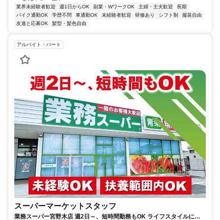
業界未経験者歓迎
週1日からOK
副業・WワークOK
主婦・主夫歓迎
長期
バイク通勤OK
学歴不問
車通勤OK
未経験者歓迎
研修あり
シフト制
服装自由
友達と応募OK
髪型・髪色自由
アルバイト・パート
スーパーマーケットスタッフ
業務スーパー宮野木店 週2日～、短時間勤務もOK ライフスタイルに合