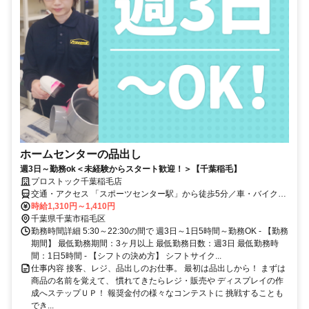
ホームセンターの品出し
週3日～勤務ok＜未経験からスタート歓迎！＞【千葉稲毛】
プロストック千葉稲毛店
交通・アクセス 「スポーツセンター駅」から徒歩5分／車・バイク通
勤ok
時給1,310円～1,410円
千葉県千葉市稲毛区
勤務時間詳細 5:30～22:30の間で 週3日～1日5時間～勤務OK - 【勤務
期間】 最低勤務期間：3ヶ月以上 最低勤務日数：週3日 最低勤務時
間：1日5時間 - 【シフトの決め方】 シフトサイク...
仕事内容 接客、レジ、品出しのお仕事。 最初は品出しから！ まずは
商品の名前を覚えて、 慣れてきたらレジ・販売や ディスプレイの作
成へステップＵＰ！ 報奨金付の様々なコンテストに 挑戦することも
でき...