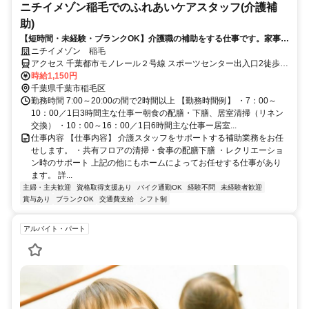
ニチイメゾン稲毛でのふれあいケアスタッフ(介護補
助)
【短時間・未経験・ブランクOK】介護職の補助をする仕事です。家事や
育児の合間に。日中の空いている時間を有効活用したい方も歓迎です。
ニチイメゾン 稲毛
まずは、ご希望の条件をお聞かせください。
アクセス 千葉都市モノレール２号線 スポーツセンター出入口2徒歩約
34分、千葉都市モノレール２号線 穴川（千葉県）出入口2徒歩約37
時給1,150円
分、千葉都市モノレール２号線 動物公園出入口2徒歩約42分
千葉県千葉市稲毛区
勤務時間 7:00～20:00の間で2時間以上 【勤務時間例】 ・7：00～
10：00／1日3時間主な仕事ー朝食の配膳・下膳、居室清掃（リネン
交換） ・10：00～16：00／1日6時間主な仕事ー居室...
仕事内容 【仕事内容】 介護スタッフをサポートする補助業務をお任
せします。 ・共有フロアの清掃・食事の配膳下膳 ・レクリエーショ
ン時のサポート 上記の他にもホームによってお任せする仕事があり
ます。 詳...
主婦・主夫歓迎
資格取得支援あり
バイク通勤OK
経験不問
未経験者歓迎
賞与あり
ブランクOK
交通費支給
シフト制
アルバイト・パート