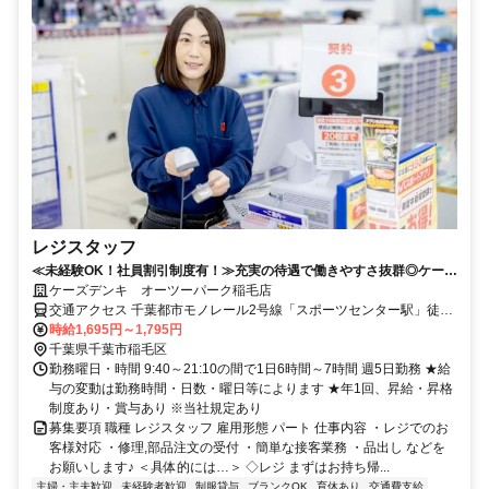
レジスタッフ
≪未経験OK！社員割引制度有！≫充実の待遇で働きやすさ抜群◎ケーズ
デンキでのレジスタッフ募集
ケーズデンキ オーツーパーク稲毛店
交通アクセス 千葉都市モノレール2号線「スポーツセンター駅」徒歩
13分
時給1,695円～1,795円
千葉県千葉市稲毛区
勤務曜日・時間 9:40～21:10の間で1日6時間～7時間 週5日勤務 ★給
与の変動は勤務時間・日数・曜日等によります ★年1回、昇給・昇格
制度あり・賞与あり ※当社規定あり
募集要項 職種 レジスタッフ 雇用形態 パート 仕事内容 ・レジでのお
客様対応 ・修理,部品注文の受付 ・簡単な接客業務 ・品出し などを
お願いします♪ ＜具体的には…＞ ◇レジ まずはお持ち帰...
主婦・主夫歓迎
未経験者歓迎
制服貸与
ブランクOK
育休あり
交通費支給