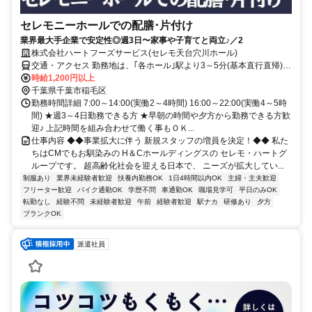
セレモニーホールでの配膳･片付け
業界最大手企業で安定性◎週3日〜家事や子育てと両立♪／2
株式会社ハートフーズサービス(セレモ天台穴川ホール)
交通・アクセス 勤務地は、｢各ホール｣駅より3～5分(基本直行直帰)の
駅近現場多数
時給1,200円以上
千葉県千葉市稲毛区
勤務時間詳細 7:00～14:00(実働2～4時間) 16:00～22:00(実働4～5時
間) ★週3～4日勤務できる方 ★早朝の時間や夕方から勤務できる方歓
迎♪ 上記時間を組み合わせて働く事もＯＫ...
仕事内容 ◆◆事業拡大に伴う 新規スタッフの増員を決定！◆◆ 私た
ちはCMでもお馴染みの H＆Cホールディングスの セレモ・ハートグ
ループです。 超高齢化社会を迎える日本で、 ニーズが拡大してい...
制服あり
業界未経験者歓迎
扶養内勤務OK
1日4時間以内OK
主婦・主夫歓迎
フリーター歓迎
バイク通勤OK
学歴不問
車通勤OK
職場見学可
平日のみOK
転勤なし
経験不問
未経験者歓迎
午前
経験者歓迎
駅ナカ
研修あり
夕方
ブランクOK
派遣社員