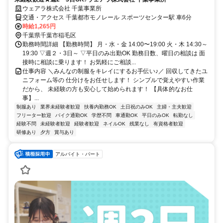
ウェアラ株式会社 千葉事業所
交通・アクセス 千葉都市モノレール スポーツセンター駅 車6分
時給1,265円
千葉県千葉市稲毛区
勤務時間詳細 【勤務時間】 月・水・金 14:00〜19:00 火・木 14:30～
19:30 ▽週２・3日～ ▽平日のみ出勤OK 勤務日数、曜日の相談は 面
接時に相談に乗ります！ お気軽にご相談...
仕事内容 ＼みんなの制服をキレイにするお手伝い♪／ 回収してきたユ
ニフォーム等の 仕分けをお任せします！ シンプルで覚えやすい作業
だから、 未経験の方も安心して始められます！ 【具体的なお仕
事】...
制服あり
業界未経験者歓迎
扶養内勤務OK
土日祝のみOK
主婦・主夫歓迎
フリーター歓迎
バイク通勤OK
学歴不問
車通勤OK
平日のみOK
転勤なし
経験不問
未経験者歓迎
経験者歓迎
ネイルOK
残業なし
有資格者歓迎
研修あり
夕方
賞与あり
アルバイト・パート