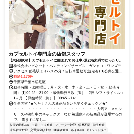
カプセルトイ専門店の店舗スタッフ
【未経験OK】カプセルトイに囲まれてお仕事♪週20h未満でゆったり勤
務のシフトです◎ネイル＆ピアスOK・髪色自由
株式会社ハピネット・ベンディングサービス ガシャココワンズモー
ル
アクセス 稲毛駅よりバス25分＊自転車通勤可(規定有) ★公共交通機
関の場合交通費全額支給
時給1,170円
千葉県千葉市稲毛区
勤務時間 ・勤務曜日：月・火・水・木・金・土・日・祝 ・勤務時
間： [1] 09:45～21:00 ・最低勤務日数（週）：2日 シフトサイクル：
1ヶ月 【 勤務時間（例）】 09:45～14:...
仕事内容 *★＼たくさんの新商品をいち早くチェック／★*
・・・・・・・・・・・・・・・・・・・・・・・ 人気アニメのシ
リーズや流行中のキャラクターなど 毎週数々の新商品が登場するの
で、 飽きずに楽し...
扶養内勤務OK
主婦・主夫歓迎
フリーター歓迎
学歴不問
学生歓迎
未経験者歓迎
交通費全額支給
経験者歓迎
ネイルOK
月1シフト提出