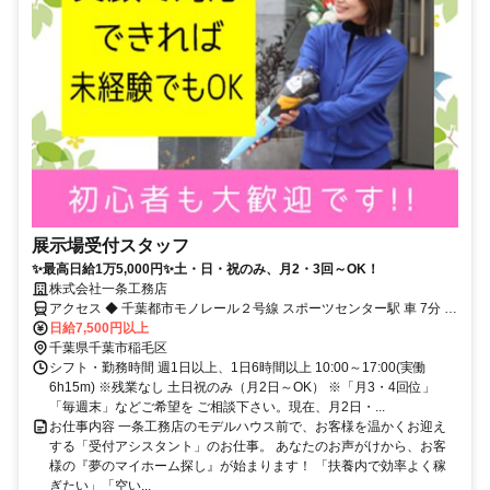
展示場受付スタッフ
✨最高日給1万5,000円✨土・日・祝のみ、月2・3回～OK！
株式会社一条工務店
アクセス ◆ 千葉都市モノレール２号線 スポーツセンター駅 車 7分 ◆
千葉都市モノレール２号線 穴川駅 車 8分 ◆ 千葉都市モノレール２号
日給7,500円以上
線 動物公園駅 車 10分 ◆ 千葉都市モノレール２号線 みつわ台駅 車
千葉県千葉市稲毛区
11分 ◆ 千葉都市モノレール２号線 天台駅 車 13分
シフト・勤務時間 週1日以上、1日6時間以上 10:00～17:00(実働
6h15m) ※残業なし 土日祝のみ（月2日～OK） ※「月3・4回位」
「毎週末」などご希望を ご相談下さい。現在、月2日・...
お仕事内容 一条工務店のモデルハウス前で、お客様を温かくお迎え
する「受付アシスタント」のお仕事。 あなたのお声がけから、お客
様の『夢のマイホーム探し』が始まります！ 「扶養内で効率よく稼
ぎたい」「空い...