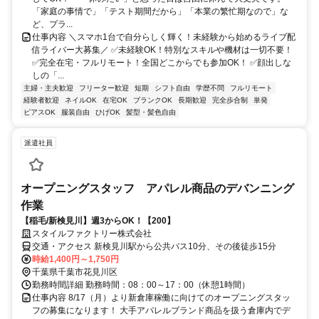
「家庭の事情で」「テスト期間だから」「本業の繁忙期なので」な
ど、プラ...
仕事内容 ＼スマホ1台で自分らしく輝く！未経験から始めるライブ配
信ライバー大募集／ ✅未経験OK！特別なスキルや機材は一切不要！
✅完全在宅・フルリモート！全国どこからでも参加OK！ ✅顔出しな
しの「...
主婦・主夫歓迎
フリーター歓迎
短期
シフト自由
学歴不問
フルリモート
経験者歓迎
ネイルOK
在宅OK
ブランクOK
長期歓迎
完全歩合制
単発
ピアスOK
服装自由
ひげOK
髪型・髪色自由
派遣社員
オープニングスタッフ アパレル商品のデバンニング
作業
【稲毛/新検見川】週3からOK！【200】
スタイルファクトリー株式会社
交通・アクセス 新検見川駅から公共バス10分、その後徒歩15分
時給1,400円～1,750円
千葉県千葉市花見川区
勤務時間詳細 勤務時間：08：00～17：00（休憩1時間）
仕事内容 8/17（月）より新倉庫稼働に向けてのオープニングスタッ
フの募集になります！ 大手アパレルブランド商品を扱う倉庫内でデ