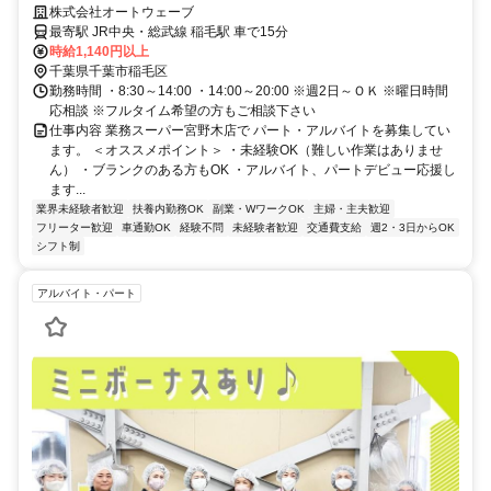
わせて働ける
株式会社オートウェーブ
最寄駅 JR中央・総武線 稲毛駅 車で15分
時給1,140円以上
千葉県千葉市稲毛区
勤務時間 ・8:30～14:00 ・14:00～20:00 ※週2日～ＯＫ ※曜日時間
応相談 ※フルタイム希望の方もご相談下さい
仕事内容 業務スーパー宮野木店で パート・アルバイトを募集してい
ます。 ＜オススメポイント＞ ・未経験OK（難しい作業はありませ
ん） ・ブランクのある方もOK ・アルバイト、パートデビュー応援し
ます...
業界未経験者歓迎
扶養内勤務OK
副業・WワークOK
主婦・主夫歓迎
フリーター歓迎
車通勤OK
経験不問
未経験者歓迎
交通費支給
週2・3日からOK
シフト制
アルバイト・パート