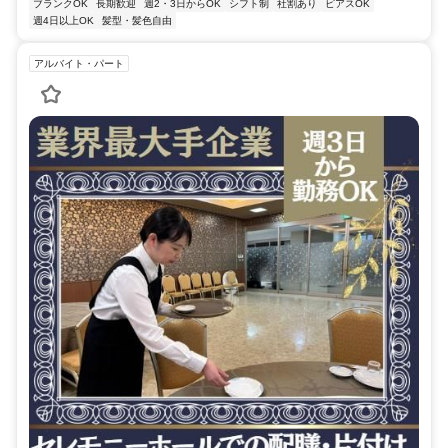
ブランクOK
長期歓迎
週2・3日からOK
シフト制
社割あり
ピアスOK
週4日以上OK
髪型・髪色自由
アルバイト・パート