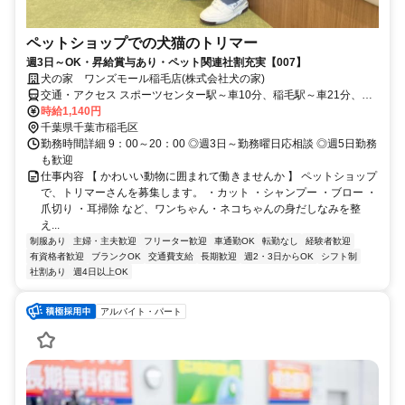
ペットショップでの犬猫のトリマー
週3日～OK・昇給賞与あり・ペット関連社割充実【007】
犬の家 ワンズモール稲毛店(株式会社犬の家)
交通・アクセス スポーツセンター駅～車10分、稲毛駅～車21分、勝
田台駅～車21分 ☆車通勤OK/無料P完備
時給1,140円
千葉県千葉市稲毛区
勤務時間詳細 9：00～20：00 ◎週3日～勤務曜日応相談 ◎週5日勤務
も歓迎
仕事内容 【 かわいい動物に囲まれて働きませんか 】 ペットショップ
で、トリマーさんを募集します。 ・カット ・シャンプー ・ブロー ・
爪切り ・耳掃除 など、ワンちゃん・ネコちゃんの身だしなみを整
え...
制服あり
主婦・主夫歓迎
フリーター歓迎
車通勤OK
転勤なし
経験者歓迎
有資格者歓迎
ブランクOK
交通費支給
長期歓迎
週2・3日からOK
シフト制
社割あり
週4日以上OK
アルバイト・パート