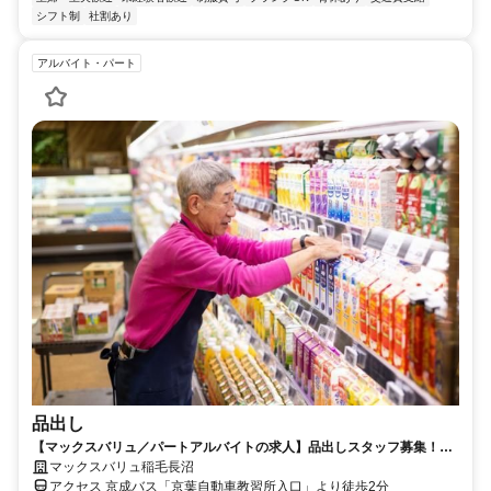
シフト制
社割あり
アルバイト・パート
品出し
【マックスバリュ／パートアルバイトの求人】品出しスタッフ募集！未
経験歓迎の簡単ワーク
マックスバリュ稲毛長沼
アクセス 京成バス「京葉自動車教習所入口」より徒歩2分