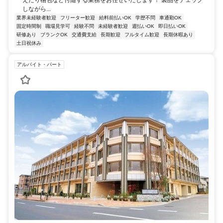
えたり梱包など付随する業務をお任せいたします！ 製品をチェック
しながら...
業界未経験者歓迎
フリーター歓迎
給料前払いOK
学歴不問
車通勤OK
固定時間制
職場見学可
経験不問
未経験者歓迎
週払いOK
即日払いOK
研修あり
ブランクOK
交通費支給
長期歓迎
フルタイム歓迎
長期休暇あり
土日祝休み
アルバイト・パート