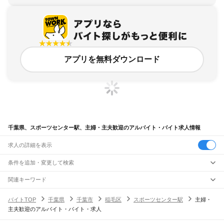
アプリを無料ダウンロード
千葉県、スポーツセンター駅、主婦・主夫歓迎のアルバイト・バイト求人情報
求人の詳細を表示
条件を追加・変更して検索
市区町村を追加・変更
関連キーワード
完全在宅ワーク 全国
シール貼り 在宅
現在地周辺
ガチャガチャ
犬カフェ
千葉県
駅を追加・変更
バイトTOP
千葉県
千葉市
稲毛区
スポーツセンター駅
主婦・
千葉県
すべて
主夫歓迎のアルバイト・バイト・求人
千葉市
すべて
職種を追加・変更
JR武蔵野線
中央区
花見川区
稲毛区
若葉区
緑区
美浜区
南流山駅
新松戸駅
新八柱駅
東松戸駅
市川大野駅
船橋法典駅
西船橋駅