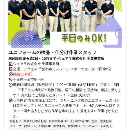
ユニフォームの検品・仕分け作業スタッフ
未経験歓迎★週2日～15時まで♪ウェアラ株式会社 千葉事業所
ウェアラ株式会社 千葉事業所
交通・アクセス 千葉都市モノレール スポーツセンター駅 車6分
時給1,165円
千葉県千葉市稲毛区
勤務時間詳細 【勤務時間】 9:00〜15:00（休憩1時間） ▽週２・3日
～ ▽平日のみ出勤OK 勤務日数、曜日の相談は 面接時に相談に乗りま
す！ お気軽にご相談ください～！ ＜主婦(夫)の方...
仕事内容 当社洗濯工場にて、 クリーニング後のユニフォームの 仕分
け業務をしてくださるスタッフの募集です！ 3～4名のチーム制で ス
タッフ同士協力しながら作業を進めます！ 覚えやすい仕事ばかりだ
か...
制服あり
業界未経験者歓迎
扶養内勤務OK
土日祝のみOK
主婦・主夫歓迎
フリーター歓迎
バイク通勤OK
学歴不問
車通勤OK
平日のみOK
転勤なし