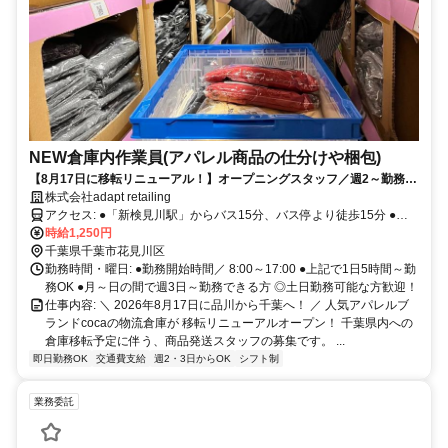
NEW倉庫内作業員(アパレル商品の仕分けや梱包)
【8月17日に移転リニューアル！】オープニングスタッフ／週2～勤務で
きる方／人気ブランド「coca」新倉庫内での勤務／未経験大歓迎／女性
株式会社adapt retailing
活躍中／日勤のみ
アクセス: ●「新検見川駅」からバス15分、バス停より徒歩15分 ●自
転車、バイク通勤OK ※送迎バスの運行なし 【8月中旬までは本社品
時給1,250円
川倉庫での勤務】
千葉県千葉市花見川区
勤務時間・曜日: ●勤務開始時間／ 8:00～17:00 ●上記で1日5時間～勤
務OK ●月～日の間で週3日～勤務できる方 ◎土日勤務可能な方歓迎！
仕事内容: ＼ 2026年8月17日に品川から千葉へ！ ／ 人気アパレルブ
ランドcocaの物流倉庫が 移転リニューアルオープン！ 千葉県内への
倉庫移転予定に伴う、商品発送スタッフの募集です。 ...
即日勤務OK
交通費支給
週2・3日からOK
シフト制
業務委託