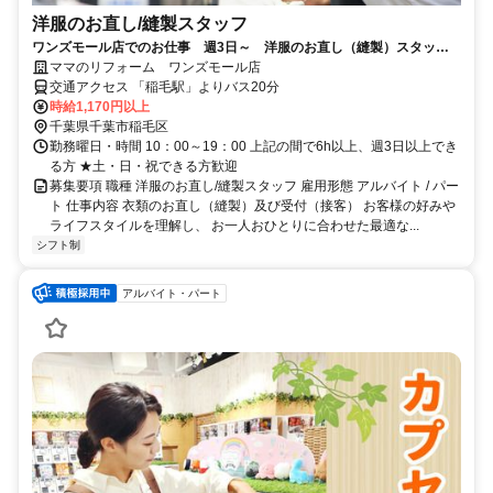
洋服のお直し/縫製スタッフ
ワンズモール店でのお仕事 週3日～ 洋服のお直し（縫製）スタッ
フ ライフスタイルに合わせて働けます！
ママのリフォーム ワンズモール店
交通アクセス 「稲毛駅」よりバス20分
時給1,170円以上
千葉県千葉市稲毛区
勤務曜日・時間 10：00～19：00 上記の間で6h以上、週3日以上でき
る方 ★土・日・祝できる方歓迎
募集要項 職種 洋服のお直し/縫製スタッフ 雇用形態 アルバイト / パー
ト 仕事内容 衣類のお直し（縫製）及び受付（接客） お客様の好みや
ライフスタイルを理解し、 お一人おひとりに合わせた最適な...
シフト制
アルバイト・パート