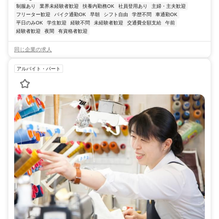
制服あり
業界未経験者歓迎
扶養内勤務OK
社員登用あり
主婦・主夫歓迎
フリーター歓迎
バイク通勤OK
早朝
シフト自由
学歴不問
車通勤OK
平日のみOK
学生歓迎
経験不問
未経験者歓迎
交通費全額支給
午前
経験者歓迎
夜間
有資格者歓迎
同じ企業の求人
アルバイト・パート