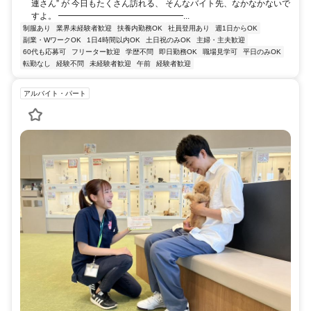
連さん” が 今日もたくさん訪れる、 そんなバイト先、なかなかないで
すよ。 ━━━━━━━━━━━━━━━...
制服あり
業界未経験者歓迎
扶養内勤務OK
社員登用あり
週1日からOK
副業・WワークOK
1日4時間以内OK
土日祝のみOK
主婦・主夫歓迎
60代も応募可
フリーター歓迎
学歴不問
即日勤務OK
職場見学可
平日のみOK
転勤なし
経験不問
未経験者歓迎
午前
経験者歓迎
アルバイト・パート