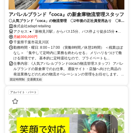
アパレルブランド『coca』の新倉庫物流管理スタッフ
〇人気ブランド「coca」の物流管理 〇2年後の正社員登用あり 〇8月
オープンの新倉庫 〇髪型・ネイル・カラコン自由
株式会社adapt retailing
アクセス: ●「新検見川駅」からバス15分、バス停より徒歩15分 ●自
転車、バイク通勤OK ※送迎バスの運行なし 【8月初旬までは本社品
月給300,000円
川倉庫での勤務】 ●東京都港区港南3-4-27 第二東運ビル6F ●JR各線
千葉県千葉市花見川区
「品川駅」より徒歩14分 ●都営浅草線、京急本線「泉岳寺駅」より徒
勤務時間・曜日: 8:00～17:00 （実働8時間／休憩1時間） ＜残業ほぼ
歩20分
なし＞ 「集中して定時内に業務を終わらせる」 メリハリをつけて働
ける環境です。 基本的に定時退社なので、プライベートも...
仕事内容: 《人気アパレルブランドcocaの物流管理スタッフ》 アパレ
ルブランドの新倉庫でのお仕事。 通販サイト・店舗へ向けた商品の
発送業務などのための物流オペレーションの管理をお任せします。 ...
固定時間制
交通費支給
アルバイト・パート