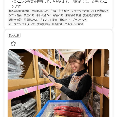
バンニング作業を担当していただきます。 具体的には、 ☆デバンニ
ング作...
業界未経験者歓迎
土日祝のみOK
主婦・主夫歓迎
フリーター歓迎
バイク通勤OK
シフト自由
学歴不問
平日のみOK
経験不問
未経験者歓迎
交通費全額支給
経験者歓迎
即日払いOK
月1シフト提出
研修あり
ブランクOK
オープニングスタッフ
交通費支給
長期歓迎
フルタイム歓迎
契約社員