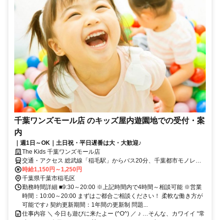
千葉ワンズモール店 のキッズ屋内遊園地での受付・案
内
｜週1日～OK｜土日祝・平日遅番は大・大歓迎♪
The Kids 千葉ワンズモール店
交通・アクセス 総武線「稲毛駅」からバス20分、千葉都市モノレー
ル「スポーツセンター駅」からバス10分
時給1,150円～1,250円
千葉県千葉市稲毛区
勤務時間詳細 ■9:30～20:00 ※上記時間内で4時間～相談可能 ※営業
時間：10:00～20:00 まずはご都合ご相談ください！ 柔軟な働き方が
可能です♪ 契約更新期間：1年間の更新制 問題...
仕事内容 ＼ 今日も遊びに来たよー (^O^) ／ ♪ …そんな、カワイイ “常